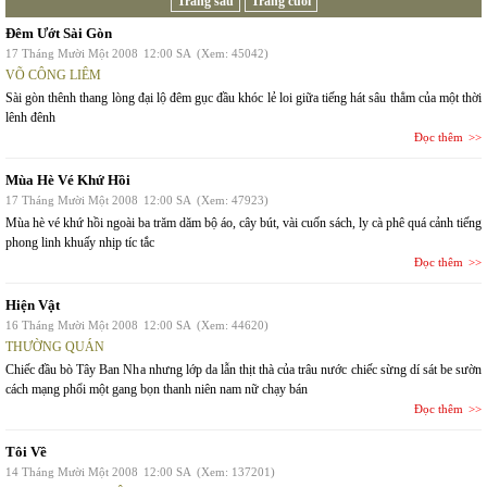
Trang sau
Trang cuối
Đêm Ướt Sài Gòn
17 Tháng Mười Một 2008
12:00 SA
(Xem: 45042)
VÕ CÔNG LIÊM
Sài gòn thênh thang lòng đại lộ đêm gục đầu khóc lẻ loi giữa tiếng hát sâu thẳm của một thời
lênh đênh
Đọc thêm
Mùa Hè Vé Khứ Hồi
17 Tháng Mười Một 2008
12:00 SA
(Xem: 47923)
Mùa hè vé khứ hồi ngoài ba trăm dăm bộ áo, cây bút, vài cuốn sách, ly cà phê quá cảnh tiếng
phong linh khuấy nhịp tíc tắc
Đọc thêm
Hiện Vật
16 Tháng Mười Một 2008
12:00 SA
(Xem: 44620)
THƯỜNG QUÁN
Chiếc đầu bò Tây Ban Nha nhưng lớp da lẫn thịt thà của trâu nước chiếc sừng dí sát be sườn
cách mạng phổi một gang bọn thanh niên nam nữ chạy bán
Đọc thêm
Tôi Về
14 Tháng Mười Một 2008
12:00 SA
(Xem: 137201)