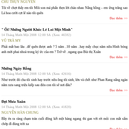
CHU THỤY NGUYÊN
Tôi về chợt thấy em tôi Môi son má phấn thẹn lời chào nhau Nắng hồng – em ửng trăng sao
Lá hoa cười cợt lẻ nào tôi quên
Đọc thêm
" Ôi! Những Người Khóc Lẻ Loi Một Mình"
14 Tháng Mười Một 2008
12:00 SA
(Xem: 46592)
VŨ TRÀ MY
Phải mất bao lâu ..để quên được anh ? 5 năm ..10 năm ..hay mấy chục năm nữa Hình bóng
anh mới phai nhoà trong ký ức của em ? Trở về ..ngang qua Bùi thị Xuân
Đọc thêm
Những Ngày Rỗng
14 Tháng Mười Một 2008
12:00 SA
(Xem: 42616)
Như trước đó cha tôi sinh hay trước nữa ông tôi sinh, lớn và chết như Phan Rang nắng ngàn
năm xưa sang triệu kiếp sau đứa con tôi sẽ nơi đâu?
Đọc thêm
Đợi Mưa Xuân
14 Tháng Mười Một 2008
12:00 SA
(Xem: 41820)
NGUYỄN HÀN CHUNG
Bầy én ra ràng chạm trán cuối đông kết một hàng ngang thi gan với rét mỏi con mắt sấm
chớp đì đùng trời xa