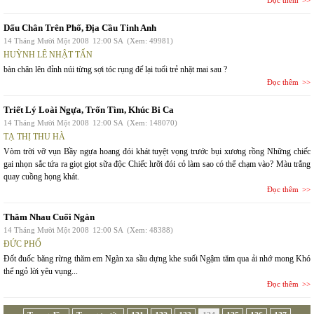
Đọc thêm
Dấu Chân Trên Phố, Địa Cầu Tinh Anh
14 Tháng Mười Một 2008
12:00 SA
(Xem: 49981)
HUỲNH LÊ NHẬT TẤN
bàn chân lên đỉnh núi từng sợi tóc rụng để lại tuổi trẻ nhặt mai sau ?
Đọc thêm
Triết Lý Loài Ngựa, Trốn Tìm, Khúc Bi Ca
14 Tháng Mười Một 2008
12:00 SA
(Xem: 148070)
TẠ THỊ THU HÀ
Vòm trời vỡ vụn Bầy ngựa hoang đói khát tuyệt vọng trước bụi xương rồng Những chiếc
gai nhọn sắc tứa ra giọt giọt sữa độc Chiếc lưỡi đói cỏ làm sao có thể chạm vào? Màu trắng
quay cuồng họng khát.
Đọc thêm
Thăm Nhau Cuối Ngàn
14 Tháng Mười Một 2008
12:00 SA
(Xem: 48388)
ĐỨC PHỔ
Đốt đuốc băng rừng thăm em Ngàn xa sầu dựng khe suối Ngậm tăm qua ải nhớ mong Khó
thể ngỏ lời yêu vụng...
Đọc thêm