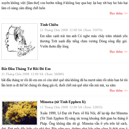
xuyên không việc [làm thơ] con bướm trắng ở không bay qua bay lại bay tới bay lui báo hại
làm cô nàng cảm động chết luôn
Đọc thêm
Tình Chiều
21 Tháng Chín 2008
12:00 SA
(Xem: 55976)
Em nằm cạnh trái tim anh Có nghe máu chảy trăm nhành yêu
thương Trời xanh đầy tiếng chim vương Dòng sông đầy gió.
Vườn thơm đầy lòng
Đọc thêm
Bắt Đầu Tháng Tư Rồi Đó Em
21 Tháng Chín 2008
12:00 SA
(Xem: 56080)
bắt đầu tháng tư rồi đó em em có còn nhớ quê nhà không đã ba mươi năm rồi nhìn bạn bè tôi
lần lượt ra đi thế hệ chúng tôi đang già rũ, đuối chết mà quê nhà vẫn mù mịt, xa xăm
Đọc thêm
Mimơza (từ Tình Epphen Ii)
11 Tháng Chín 2008
12:00 SA
(Xem: 52835)
Xuân 1999, Lê Đạt rời Paris về Hà Nội, để lại tập thơ Mimơza
(Từ Tình Epphen II) sáng tác trong khoảng thời gian ba tháng ở
Pháp. Ông không dặn dò gì. Mimơza vẫn ở yên trên kệ sách,
đợi. Đợi một dấu hiệu của nhà thơ. Bảy năm qua, dường như bảy năm cũng là thời gian ủ