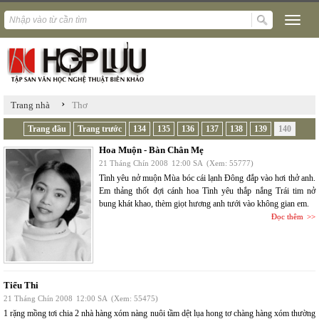
›
Trang nhà
Thơ
Trang đầu
Trang trước
134
135
136
137
138
139
140
Hoa Muộn - Bàn Chân Mẹ
21 Tháng Chín 2008
12:00 SA
(Xem: 55777)
Tình yêu nở muộn Mùa bóc cái lạnh Đông đắp vào hơi thở anh.
Em thảng thốt đợi cánh hoa Tình yêu thắp nắng Trái tim nở
bung khát khao, thèm giọt hương anh tưới vào không gian em.
Đọc thêm
Tiểu Thi
21 Tháng Chín 2008
12:00 SA
(Xem: 55475)
1 rặng mồng tơi chia 2 nhà hàng xóm nàng nuôi tầm dệt lụa hong tơ chàng hàng xóm thường