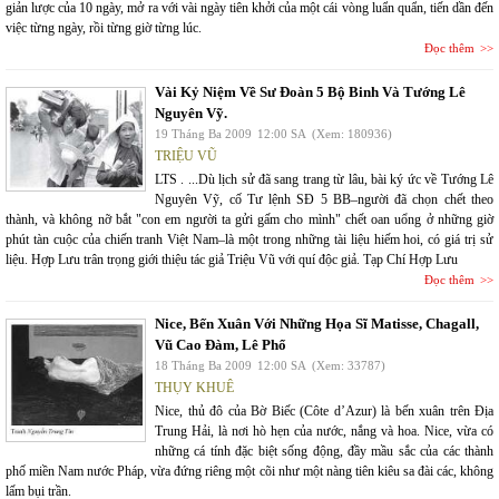
giản lược của 10 ngày, mở ra với vài ngày tiên khởi của một cái vòng luẩn quẩn, tiến dần đến
việc từng ngày, rồi từng giờ từng lúc.
Đọc thêm
Vài Kỷ Niệm Về Sư Đoàn 5 Bộ Binh Và Tướng Lê
Nguyên Vỹ.
19 Tháng Ba 2009
12:00 SA
(Xem: 180936)
TRIỆU VŨ
LTS . ...Dù lịch sử đã sang trang từ lâu, bài ký ức về Tướng Lê
Nguyên Vỹ, cố Tư lệnh SĐ 5 BB–người đã chọn chết theo
thành, và không nỡ bắt "con em người ta gửi gấm cho mình" chết oan uổng ở những giờ
phút tàn cuộc của chiến tranh Việt Nam–là một trong những tài liệu hiếm hoi, có giá trị sử
liệu. Hợp Lưu trân trọng giới thiệu tác giả Triệu Vũ với quí độc giả. Tạp Chí Hợp Lưu
Đọc thêm
Nice, Bến Xuân Với Những Họa Sĩ Matisse, Chagall,
Vũ Cao Đàm, Lê Phổ
18 Tháng Ba 2009
12:00 SA
(Xem: 33787)
THỤY KHUÊ
Nice, thủ đô của Bờ Biếc (Côte d’Azur) là bến xuân trên Địa
Trung Hải, là nơi hò hẹn của nước, nắng và hoa. Nice, vừa có
những cá tính đặc biệt sống động, đầy mầu sắc của các thành
phố miền Nam nước Pháp, vừa đứng riêng một cõi như một nàng tiên kiêu sa đài các, không
lấm bụi trần.