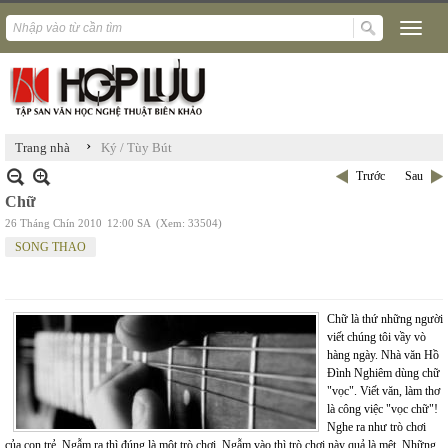
›
Trang nhà
Ký / Tùy Bút
Trước
Sau
Chữ
26 Tháng Chín 2010
12:00 SA
(Xem: 33504)
SONG THAO
Chữ là thứ những người
viết chúng tôi vầy vò
hàng ngày. Nhà văn Hồ
Đình Nghiêm dùng chữ
"vọc". Viết văn, làm thơ
là công việc "vọc chữ"!
Nghe ra như trò chơi
của con trẻ. Ngẫm ra thì đúng là một trò chơi. Ngẫm vào thì trò chơi này quả là mệt. Những