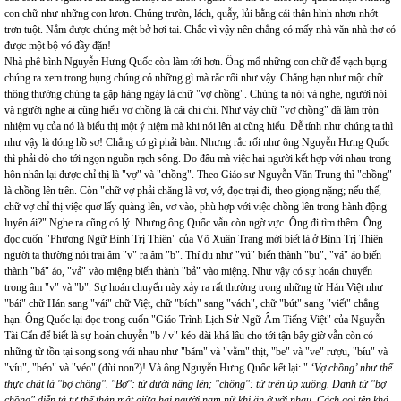
con chữ như những con lươn. Chúng trườn, lách, quẫy, lủi bằng cái thân hình nhơn nhớt
trơn tuột. Nắm được chúng mệt bở hơi tai. Chắc vì vậy nên chẳng có mấy nhà văn nhà thơ có
được một bộ vó đầy đặn!
Nhà phê bình Nguyễn Hưng Quốc còn làm tới hơn. Ông mổ những con chữ để vạch bụng
chúng ra xem trong bụng chúng có những gì mà rắc rối như vậy. Chẳng hạn như một chữ
thông thường chúng ta gặp hàng ngày là chữ "vợ chồng". Chúng ta nói và nghe, người nói
và người nghe ai cũng hiểu vợ chồng là cái chi chi. Như vậy chữ "vợ chồng" đã làm tròn
nhiệm vụ của nó là biểu thị một ý niệm mà khi nói lên ai cũng hiểu. Dễ tính như chúng ta thì
như vậy là đóng hồ sơ! Chẳng có gì phải bàn. Nhưng rắc rối như ông Nguyễn Hưng Quốc
thì phải dò cho tới ngọn nguồn rạch sông. Do đâu mà việc hai người kết hợp với nhau trong
hôn nhân lại được chỉ thị là "vợ" và "chồng". Theo Giáo sư Nguyễn Văn Trung thì "chồng"
là chồng lên trên. Còn "chữ vợ phải chăng là vơ, vớ, đọc trại đi, theo giọng nặng; nếu thế,
chữ vợ chỉ thị việc quơ lấy quàng lên, vơ vào, phù hợp với việc chồng lên trong hành động
luyến ái?" Nghe ra cũng có lý. Nhưng ông Quốc vẫn còn ngờ vực. Ông đi tìm thêm. Ông
đọc cuốn "Phương Ngữ Bình Trị Thiên" của Võ Xuân Trang mới biết là ở Bình Trị Thiên
người ta thường nói trại âm "v" ra âm "b". Thí dụ như "vú" biến thành "bụ", "vá" áo biến
thành "bá" áo, "vả" vào miệng biến thành "bả" vào miệng. Như vậy có sự hoán chuyển
trong âm "v" và "b". Sự hoán chuyển này xảy ra rất thường trong những từ Hán Việt như
"bái" chữ Hán sang "vái" chữ Việt, chữ "bích" sang "vách", chữ "bút" sang "viết" chẳng
hạn. Ông Quốc lại đọc trong cuốn "Giáo Trình Lịch Sử Ngữ Âm Tiếng Việt" của Nguyễn
Tài Cẩn để biết là sự hoán chuyễn "b / v" kéo dài khá lâu cho tới tận bây giờ vẫn còn có
những từ tồn tại song song với nhau như "băm" và "vằm" thịt, "be" và "ve" rượu, "bíu" và
"víu", "béo" và "véo" (đùi non?)! Và ông Nguyễn Hưng Quốc kết lại: "
‘Vợ chồng’ như thế
thực chất là "bợ chồng". "Bợ": từ dưới nâng lên; "chồng": từ trên úp xuống. Danh từ "bợ
chồng" diễn tả tư thế thân mật giữa hai người nam nữ khi ăn ở với nhau. Cách gọi tên khá