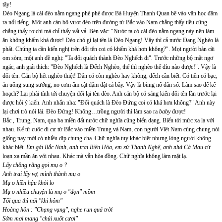
tây!
Đèo Ngang là cái đèo nằm ngang phè phè được Bà Huyện Thanh Quan bê vào văn học đâm
ra nổi tiếng. Một anh cán bộ vượt đèo trên đường từ Bắc vào Nam chẳng thấy tiều cũng
chẳng thấy rợ chi mà chỉ thấy vất vả. Bèn vặc: "Nước ta có cái đèo nằm ngang này nên làm
ăn không khấm khá được! Đèo chó gì lại tên là Đèo Ngang! Vậy thì cả nước Đang Nghèo là
phải. Chúng ta cần kiến nghị trên đổi tên coi có khấm khá hơn không?". Mọi người bàn cãi
om sòm, một anh đề nghị: "Ta đổi quách thành Đèo Nghếch đi". Trước những bộ mặt ngơ
ngác, anh giải thích: "Đèo Nghếch là Đếch Nghèo, thế thì nghèo thế đíu nào được!". Vậy là
đổi tên. Cán bộ hết nghèo thiệt! Dân có còn nghèo hay không, đếch cần biết. Có tiền có bạc,
ăn uống sung sướng, no cơm ấm cật dậm dật cả bầy. Vậy là bùng nổ dân số. Làm sao để kế
hoạch? Lại phài tính tới chuyện đổi lại tên đèo. Anh cán bộ có sáng kiến đổi tên lần trước lại
được hỏi ý kiến. Anh nhẩn nha: "Đổi quách là Đèo Đứng coi có khá hơn không?" Anh này
lại chơi trò nói lái. Đèo Đứng! Không…trồng người thì làm sao ra
baby
được!
Bắc , Trung, Nam, qua ba miền đất nước chữ nghĩa cũng biến dạng. Biến tới mức xa lạ với
nhau. Kể từ cuộc di cư từ Bắc vào miền Trung và Nam, con người Việt Nam cùng chung nòi
giống nay mới có nhiều dịp chung chạ. Chữ nghĩa tuy khác biệt nhưng lòng người không
khác biệt.
Em gái Bắc Ninh, anh trai Biên Hòa, em xứ Thanh Nghệ, anh nhà Cà Mau
cứ
loạn xạ mần ăn với nhau. Khác mà vẫn hòa đồng. Chữ nghĩa không làm mặt lạ.
Lấy chồng răng gọi mụ o ?
Anh trai lấy vợ, mình thành mụ o
Mụ o hiền hậu khỏi lo
Mụ o nhiều chuyện là mụ o "dọn" mồm
Tối qua thì nói "khi hôm"
Hoàng hôn : "Chạng vạng", nghe run quá trời
Sớm mơi mang "chủi xuốt cươi"