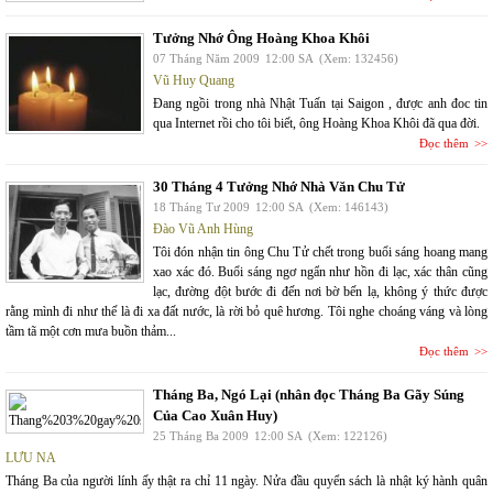
Tưởng Nhớ Ông Hoàng Khoa Khôi
07 Tháng Năm 2009
12:00 SA
(Xem: 132456)
Vũ Huy Quang
Đang ngồi trong nhà Nhật Tuấn tại Saigon , được anh đoc tin
qua Internet rồi cho tôi biết, ông Hoàng Khoa Khôi đã qua đời.
Đọc thêm
30 Tháng 4 Tưởng Nhớ Nhà Văn Chu Tử
18 Tháng Tư 2009
12:00 SA
(Xem: 146143)
Đào Vũ Anh Hùng
Tôi đón nhận tin ông Chu Tử chết trong buổi sáng hoang mang
xao xác đó. Buổi sáng ngơ ngẩn như hồn đi lạc, xác thân cũng
lạc, đường đột bước đi đến nơi bờ bến lạ, không ý thức được
rằng mình đi như thế là đi xa đất nước, là rời bỏ quê hương. Tôi nghe choáng váng và lòng
tầm tã một cơn mưa buồn thảm...
Đọc thêm
Tháng Ba, Ngó Lại (nhân đọc Tháng Ba Gãy Súng
Của Cao Xuân Huy)
25 Tháng Ba 2009
12:00 SA
(Xem: 122126)
LƯU NA
Tháng Ba của người lính ấy thật ra chỉ 11 ngày. Nửa đầu quyển sách là nhật ký hành quân