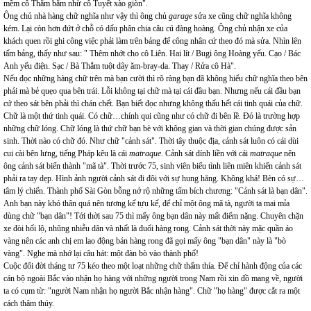
mềm cô Thắm bằm nhừ cô Tuyết xào giòn".
Ông chủ nhà hàng chữ nghĩa như vậy thì ông chủ
garage
sửa xe cũng chữ nghĩa không
kém. Lại còn hơn đứt ở chỗ có dấu phân chia câu cú đàng hoàng. Ông chủ nhận xe của
khách quen rồi ghi công việc phải làm trên bảng để công nhân cứ theo đó mà sửa. Nhìn lên
tấm bảng, thấy như sau: " Thêm nhớt cho cô Liên. Hai lít / Bugi ông Hoàng yếu. Cạo / Bác
Anh yếu điện. Sạc / Bà Thắm tuột dây ăm-bray-da. Thay / Rửa cô Hà".
Nếu đọc những hàng chữ trên mà bạn cười thì rõ ràng bạn đã không hiểu chữ nghĩa theo bên
phải mà bẻ quẹo qua bên trái. Lỗi không tại chữ mà tại cái đầu bạn. Nhưng nếu cái đầu bạn
cứ theo sát bên phải thì chán chết. Bạn biết đọc nhưng không thấu hết cái tinh quái của chữ.
Chữ là một thứ tinh quái. Có chữ…chính qui cũng như có chữ đi bên lề. Đó là trường hợp
những chữ lóng. Chữ lóng là thứ chữ bạn bè với không gian và thời gian chúng được sản
sinh. Thời nào có chữ đó. Như chữ "cảnh sát". Thời tây thuộc địa, cảnh sát luôn có cái dùi
cui cài bên lưng, tiếng Pháp kêu là cái
matraque.
Cảnh sát dính liền với cái
matraque
nên
ông cảnh sát biến thành "mã tà". Thời trước 75, sinh viên biểu tình liên miên khiến cảnh sát
phải ra tay dẹp. Hình ảnh người cảnh sát đi đôi với sự hung hăng. Không khá! Bèn có sự…
tâm lý chiến. Thành phố Sài Gòn bỗng nở rộ những tấm bích chương: "Cảnh sát là bạn dân".
Anh bạn này khó thân quá nên tương kế tựu kế, để chỉ một ông mã tà, người ta mai mỉa
dùng chữ "bạn dân"! Tới thời sau 75 thì mấy ông bạn dân này mất điểm nặng. Chuyên chặn
xe đòi hối lộ, nhũng nhiễu dân và nhất là đuổi hàng rong. Cảnh sát thời này mặc quần áo
vàng nên các anh chị em lao động bán hàng rong đã gọi mấy ông "bạn dân" này là "bò
vàng". Nghe mà nhớ lại câu hát: một đàn bò vào thành phố!
Cuộc đổi đời tháng tư 75 kéo theo một loạt những chữ thấm thía. Để chỉ hành động của các
cán bộ ngoài Bắc vào nhận họ hàng với những người trong Nam rồi xin đồ mang về, người
ta có cụm từ: "người Nam nhận họ người Bắc nhận hàng". Chữ "họ hàng" được cắt ra một
cách thâm thúy.