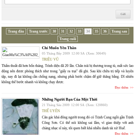
Trang đầu
Trang trước
30
31
32
33
34
35
36
Trang sau
Trang cuối
Chỉ Muốn Yên Thân
05 Tháng Bảy 2009
12:00 SA
(Xem: 30649)
TRIỆU VŨ
Thấm thoắt đã hơn bốn tháng. Trình diện đã 20 lần. Chân trái bị thương trong tù, mất sức lao
động nên được phóng thích như trong "giấy ra trại" đã ghi. Sau khi chữa trị tiếp và luyện
tập, nay đi lại không cần chống nạng, nhưng phải bước chậm để giữ thăng bằng. Dĩ nhiên
không thể bước nhanh và không chạy được.
Đọc thêm
Những Người Bạn Của Một Thời
21 Tháng Sáu 2009
12:00 SA
(Xem: 120860)
THẾ UYÊN
Căn gác khá đông người trong đó có Trịnh Cung ngồi gần Trịnh
Công Sơn. Có thể nói không sai lắm, vì giao thiệp với anh
chàng nhạc sĩ này, tôi quen biết khá nhiều danh tài xứ Huế.
Đọc thêm