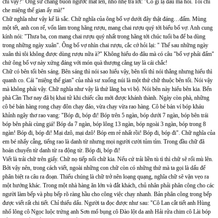
chi vậy?" Ông sư chẳng buồn ngước mắt lên, nhỏ nhẹ trả lời: "Có gì lạ đâu mà hỏi. Tôi chỉ
che miệng thế gian ấy mà!"
Chữ nghĩa như vậy kể là sắc. Chữ nghĩa của ông bố vợ dưới đây thật đáng…đấm. Mùng
một tết, anh con rể, vốn làm trong hãng rượu, mang chai rượu quý tới biếu bố vợ. Anh cung
kính nói: "Thưa ba, con mang chai rượu quý nhất trong hãng tới chúc tuổi ba để ba dùng
trong những ngày xuân". Ông bố vợ nhìn chai rượu, cắc cớ hỏi lại: " Thế sau những ngày
xuân thì tôi không được dùng rượu nữa à?" Không hiểu do đâu mà có câu "bố vợ phải đấm"
chứ ông bố vợ này xứng đáng với món quà thượng cẳng tay là cái chắc!
Chữ có bên tối bên sáng. Bên sáng thì nói sao hiểu vậy, bên tối thì nói thẳng nhưng hiểu thì
quanh co. Cái "miệng thế gian" của nhà sư xuống núi là một thứ chữ thuộc bên tối. Nói vậy
mà không phải vậy. Chữ nghĩa như vậy là thứ lăng ba vi bộ. Nói bên này hiểu bên kia. Bến
phà Cần Thơ nay đã bị khai tử khi chiếc cầu mới được khánh thành. Ngày còn phà, những
cô bé bán hàng rong chạy đôn chạy đáo, vừa chạy vừa rao hàng. Cô bé bán ví bóp kháu
khỉnh ngây thơ rao vang: "Bóp đi, bóp đi! Bóp trên 5 ngàn, bóp dưới 7 ngàn, bóp bên trái
bóp bên phải cùng giá! Bóp da 7 ngàn, bóp lông 13 ngàn, bóp ngoài 3 ngàn, bóp trong 8
ngàn! Bóp đi, bóp đi! Mại dzô, mại dzô! Bóp em rẻ nhất rồi! Bóp đi, bóp đi". Chữ nghĩa của
em bé nhẩy cẫng, tiếng rao là danh từ nhưng mọi người cười tủm tỉm. Trong đầu chữ đã
hoán chuyển từ danh từ ra động từ. Bóp đi, bóp đi!
Viết là trải chữ trên giấy. Chữ nọ tiếp nối chữ kia. Nếu cứ trải liền tù tì thì chữ sẽ rối mù lên.
Bởi vậy nên, trong cách viết, ngoài những con chữ còn có những thứ mà ta gọi là dấu để
phân biệt ra câu ra đoạn. Thiếu chúng là chữ trở nên loạng quạng, nghĩa chữ sẽ vặn vẹo ra
một hướng khác. Trong một nhà hàng ăn lớn và đắt khách, chủ nhân phải phân công cho các
người làm bếp và phụ bếp rõ ràng hầu cho công việc chạy nhanh. Bản phân công trong bếp
được viết rất chi tiết. Chỉ thiếu dấu. Người ta đọc được như sau: "Cô Lan cắt tiết anh Hùng
nhổ lông cô Ngọc luộc trứng anh Sơn mổ bụng cô Đào lột da anh Hải rửa chim cô Lài bóp