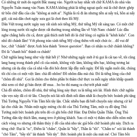
Có những từ mới do người Bắc mang vào. Người ta hay nhắc tới chữ KAMA do nhà văn
Nguyễn Tuân mang vào Nam. KAMA không phài là tiếng ngoại quốc mà là chữ được ghép
từ bốn chữ đầu của câu "không ai mời ai". Nghĩa là rủ đi ăn nhưng tiền ai nấy trả, hồn ai nấy
giữ, cái mà dân chơi ngày xưa gọi là chơi theo lối Mỹ.
Dân Việt trong nước ngày nay rất sính nói tiếng Mỹ, thứ tiếng Mỹ rất sáng tạo. Có một chữ
lóng trong nước tôi nghe được rất thường trong những lần về Việt Nam: chảnh! Lúc đầu
nghe chẳng hiểu chi cả, được giải thích mới biết đó là chữ lóng có nghĩa là "kênh kiệu". Con
nhỏ đó chảnh lắm! Với phong trào sính tiếng Mỹ cộng thêm với một chút óc…đố vui để
học, chữ "chảnh" được Anh hóa thành
"lemon question".
Bạn có nhận ra chữ chảnh không?
Đó là "chanh hỏi" thành ra chảnh!
Chữ nghĩa lang bang như vậy thật hết ý! Nhớ những ngảy mới ở tù gọi là cải tạo về, tôi cũng
lang bang trong thành phố cũ của mình, không việc làm, không tiền bạc, không tương lai
nhưng cái dạ dày của cả nhà vẫn đòi hỏi được lấp đầy mỗi ngày. Để lấy ngắn nuôi dài, chúng
tôi chỉ còn có một việc làm: chà đồ nhôm! Đồ nhôm đâu mà chà. Đó là tiếng lóng của chữ
"chôm đồ nhà". Gọi là chôm cho thêm phần bi thảm chứ thực ra mỗi ngày nhìn khắp quanh
nhà xem có thứ gì bán được để mua…bo bo thì mang ra chợ trời phát mãi!
Chà đồ nhôm, chôm đồ nhà, thứ tiếng lóng này thực ra là tiếng nói lái. Hình thức chữ nghĩa
vặn vẹo này đã có từ lâu. Chuyện nói lái nổi đình nổi đám nhất là chuyện bức hoành phi tặng
Thủ Tướng Nguyễn Văn Tâm hồi tây lận. Chắc nhiều bạn đã biết chuyện này nhưng cứ kể
lại cho chắc ăn. Nhân một ngày mừng chi đó của Thủ Tướng Tâm, một cụ đồ tặng Thủ
Tướng một bức hoành phi trên đó có ghi bốn chữ Hán: Đại Điểm Quần Thần. Ông Thủ
Tướng dân tây thích lắm, mang treo ở phòng khách. Sau có một vị thâm nho diễn nôm một
cách vòng vo nhưng rất thâm thúy ý đồ của nhà nho tác giả bốn chữ hoành phi này. Dịch ra
từng chữ: Đại là "to", Điểm là "chấm", Quần là "bầy", Thần là "tôi". "Chấm to" nói lái thành
"chó Tâm", "bầy tôi" lái thành "bồi tây". Bức hoành phi là một câu mát mẻ: Chó Tâm bồi