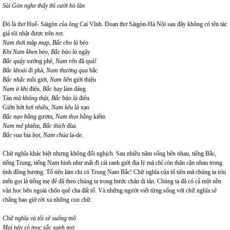
Sài Gòn nghe thấy thì cười bò lăn
Đó là thơ Huế- Sàigòn của ông Cai Vĩnh. Đoạn thơ Sàigòn-Hà Nội sau đây không có tên tác
giả tôi nhặt được trên
net.
Nam thời
mập
mạp, Bắc cho là
béo
Khi Nam khen
béo
, Bắc bảo là
ngậy
Bắc quậy
sướng phê
, Nam rên
đã quá
!
Bắc khoái đi
phà
, Nam thường qua
bắc
Bắc nhắc
môi giới
, Nam liền
giới thiệu
Nam ít khi
điệu
, Bắc hay
làm dáng
Tán
mà không thật, Bắc bảo là
điêu
Giỡn hớt
hơi nhiều, Nam kêu là
xạo
Bắc nạo bằng
gươm
, Nam thọt bằng
kiếm
Nam mê
phiếm
, Bắc thích
đùa
.
Bắc vua
bia
bọt, Nam chúa
la-de.
Chữ nghĩa khác biệt nhưng không đối nghịch. Sau nhiều năm sống bên nhau, tiếng Bắc,
tiếng Trung, tiếng Nam hình như mất đi cái ranh giới địa lý mà chỉ còn thân cận nhau trong
tình đồng hương. Tổ tiên làm chi có Trung Nam Bắc! Chữ nghĩa của tổ tiên mà chúng ta trìu
mến gọi là tiếng mẹ đẻ đã theo chúng ta trong bước chân di tản. Chúng ta đã có cả một nền
văn học bên ngoài chốn quê cha đất tổ. Và những người viết từng sống với chữ nghĩa sẽ
chẳng bao giờ rời xa những con chữ.
Chữ nghĩa và tôi sẽ xuống mồ
Mai này cỏ mọc sắc xanh mơ