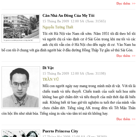
Đọc thêm
Căn Nhà An Đông Của Mẹ Tôi
15 Tháng Ba 2009
12:00 SA
(Xem: 31565)
Nguyễn Tường Thiết
Tôi rời Hà Nội vào Nam rất sớm. Năm 1951 tôi đã theo bố tôi
và người chị cả vào định cư ở Sài Gòn trong khi mẹ tôi và các
anh chị tôi vẫn còn ở Hà Nội cho đến ngày di cư. Vào Nam ba
bố con tôi ở chung với gia đình người bác ở đầu đường Hồng Thập Tự gần sở thú Sài Gòn.
Đọc thêm
Di Vật
15 Tháng Ba 2009
12:00 SA
(Xem: 31198)
TRẦN VŨ
Mỗi con người ngày nay mang trong mình một di vật. Với tôi là
chiến tranh và tiểu thuyết. Chiến tranh của suốt tuổi hoa niên
không bao giờ chấm dứt và tiểu thuyết của một thời đại đã biến
mất. Không biết từ bao giờ tôi nghiệm ra tuổi thơ của mình vẫn
chưa chấm dứt. Tiếng súng AK trong đêm tối Tết Mậu Thân
còn hộc lên như nhát búa. Tiếng súng in sâu vào tâm trí mà tôi không hay.
Đọc thêm
Puerto Princesa City
17 Tháng Hai 2009
12:00 SA
(Xem: 39260)