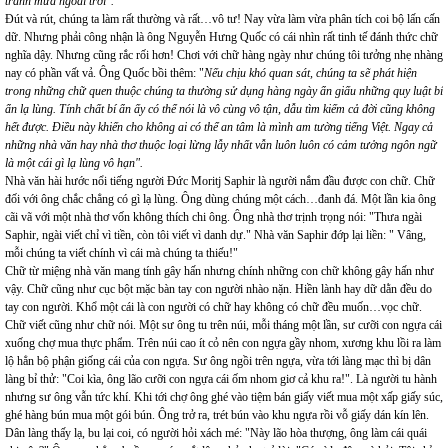
tránh mưa ngoài trời".
Đút và rút, chúng ta làm rất thường và rất…vô tư! Nay vừa làm vừa phân tích coi bộ lấn cấn
dữ. Nhưng phải công nhận là ông Nguyễn Hưng Quốc có cái nhìn rất tinh tế đánh thức chữ
nghĩa dậy. Nhưng cũng rắc rối hơn! Chơi với chữ hàng ngày như chúng tôi tưởng nhẹ nhàng
nay có phần vất vả. Ông Quốc bồi thêm: "
Nếu chịu khó quan sát, chúng ta sẽ phát hiện
trong những chữ quen thuộc chúng ta thường sử dụng hàng ngày ẩn giấu những quy luật bí
ẩn lạ lùng. Tính chất bí ẩn ấy có thể nói là vô cùng vô tận, dẫu tìm kiếm cả đời cũng không
hết được. Điều này khiến cho không ai có thể an tâm là mình am tường tiếng Việt. Ngay cả
những nhà văn hay nhà thơ thuộc loại lừng lẫy nhất vẫn luôn luôn có cảm tưởng ngôn ngữ
là một cái gì lạ lùng vô hạn".
Nhà văn hài hước nổi tiếng người Đức Moritj Saphir là người nắm đầu được con chữ. Chữ
đối với ông chắc chẳng có gì lạ lùng. Ông dùng chúng một cách…đanh đá. Một lần kia ông
cãi vã với một nhà thơ vốn không thích chi ông. Ông nhà thơ trịnh trọng nói: "Thưa ngài
Saphir, ngài viết chỉ vì tiền, còn tôi viết vì danh dự." Nhà văn Saphir đớp lại liền: " Vâng,
mỗi chúng ta viết chính vì cái mà chúng ta thiếu!"
Chữ từ miệng nhà văn mang tính gây hấn nhưng chính những con chữ không gây hấn như
vậy. Chữ cũng như cục bột mặc bàn tay con người nhào nặn. Hiền lành hay dữ dằn đều do
tay con người. Khổ một cái là con người có chữ hay không có chữ đều muốn…vọc chữ.
Chữ viết cũng như chữ nói. Một sư ông tu trên núi, mỗi tháng một lần, sư cưỡi con ngựa cái
xuống chợ mua thực phẩm. Trên núi cao ít cỏ nên con ngựa gầy nhom, xương khu lồi ra làm
lộ hẳn bộ phận giống cái của con ngựa. Sư ông ngồi trên ngựa, vừa tới làng mạc thì bị dân
làng bỉ thử: "Coi kìa, ông lão cưỡi con ngựa cái ốm nhom giơ cả khu ra!". Là người tu hành
nhưng sư ông vẫn tức khí. Khi tới chợ ông ghé vào tiệm bán giấy viết mua một xấp giấy súc,
ghé hàng bún mua một gói bún. Ông trở ra, trét bún vào khu ngựa rồi vỗ giấy dán kín lên.
Dân làng thấy lạ, bu lại coi, có người hỏi xách mé: "Này lão hòa thượng, ông làm cái quái