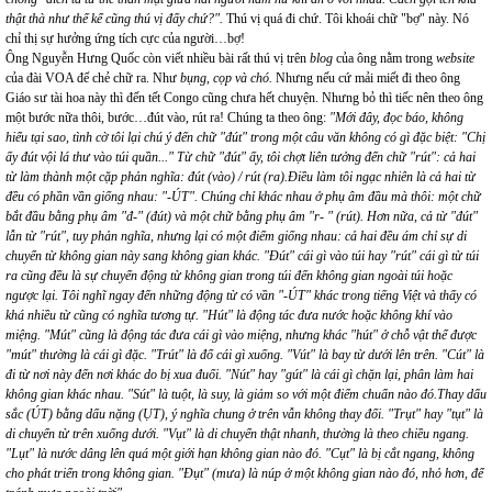
thật thà như thế kể cũng thú vị đấy chứ?".
Thú vị quá đi chứ. Tôi khoái chữ "bợ" này. Nó
chỉ thị sự hưởng ứng tích cực của người…bợ!
Ông Nguyễn Hưng Quốc còn viết nhiều bài rất thú vị trên
blog
của ông nằm trong
website
của đài VOA để chẻ chữ ra. Như
bụng, cọp và chó.
Nhưng nếu cứ mải miết đi theo ông
Giáo sư tài hoa này thì đến tết Congo cũng chưa hết chuyện. Nhưng bỏ thì tiếc nên theo ông
một bước nữa thôi, bước…đút vào, rút ra! Chúng ta theo ông:
"Mới đây, đọc báo, không
hiểu tại sao, tình cờ tôi lại chú ý đến chữ "đút" trong một câu văn không có gì đặc biệt: "Chị
ấy đút vội lá thư vào túi quần..." Từ chữ "đút" ấy, tôi chợt liên tưởng đến chữ "rút": cả hai
từ làm thành một cặp phản nghĩa: đút (vào) / rút (ra).Điều làm tôi ngạc nhiên là cả hai từ
đều có phần vần giống nhau: "-ÚT". Chúng chỉ khác nhau ở phụ âm đầu mà thôi: một chữ
bắt đầu bằng phụ âm "đ-" (đút) và một chữ bằng phụ âm "r- " (rút). Hơn nữa, cả từ "đút"
lẫn từ "rút", tuy phản nghĩa, nhưng lại có một điểm giống nhau: cả hai đều ám chỉ sự di
chuyển từ không gian này sang không gian khác. "Đút" cái gì vào túi hay "rút" cái gì từ túi
ra cũng đều là sự chuyển động từ không gian trong túi đến không gian ngoài túi hoặc
ngược lại. Tôi nghĩ ngay đến những động từ có vần "-ÚT" khác trong tiếng Việt và thấy có
khá nhiều từ cũng có nghĩa tương tự. "Hút" là động tác đưa nước hoặc không khí vào
miệng. "Mút" cũng là động tác đưa cái gì vào miệng, nhưng khác "hút" ở chỗ vật thể được
"mút" thường là cái gì đặc. "Trút" là đổ cái gì xuống. "Vút" là bay từ dưới lên trên. "Cút" là
đi từ nơi này đến nơi khác do bị xua đuổi. "Nút" hay "gút" là cái gì chặn lại, phân làm hai
không gian khác nhau. "Sút" là tuột, là suy, là giảm so với một điểm chuẩn nào đó.Thay dấu
sắc (ÚT) bằng dấu nặng (ỤT), ý nghĩa chung ở trên vẫn không thay đổi. "Trụt" hay "tụt" là
di chuyển từ trên xuống dưới. "Vụt" là di chuyển thật nhanh, thường là theo chiều ngang.
"Lụt" là nước dâng lên quá một giới hạn không gian nào đó. "Cụt" là bị cắt ngang, không
cho phát triển trong không gian. "Đụt" (mưa) là núp ở một không gian nào đó, nhỏ hơn, để