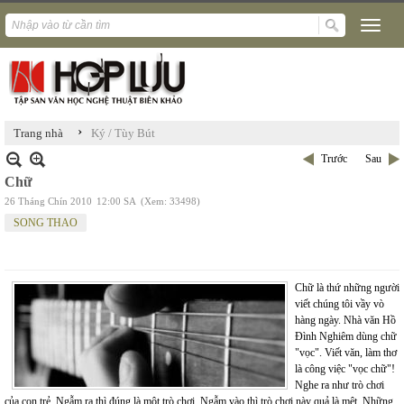
›
Trang nhà
Ký / Tùy Bút
Trước
Sau
Chữ
26 Tháng Chín 2010
12:00 SA
(Xem: 33498)
SONG THAO
Chữ là thứ những người
viết chúng tôi vầy vò
hàng ngày. Nhà văn Hồ
Đình Nghiêm dùng chữ
"vọc". Viết văn, làm thơ
là công việc "vọc chữ"!
Nghe ra như trò chơi
của con trẻ. Ngẫm ra thì đúng là một trò chơi. Ngẫm vào thì trò chơi này quả là mệt. Những