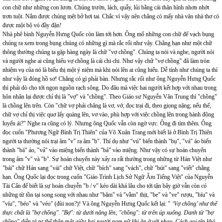
con chữ như những con lươn. Chúng trườn, lách, quẫy, lủi bằng cái thân hình nhơn nhớt
trơn tuột. Nắm được chúng mệt bở hơi tai. Chắc vì vậy nên chẳng có mấy nhà văn nhà thơ có
được một bộ vó đầy đặn!
Nhà phê bình Nguyễn Hưng Quốc còn làm tới hơn. Ông mổ những con chữ để vạch bụng
chúng ra xem trong bụng chúng có những gì mà rắc rối như vậy. Chẳng hạn như một chữ
thông thường chúng ta gặp hàng ngày là chữ "vợ chồng". Chúng ta nói và nghe, người nói
và người nghe ai cũng hiểu vợ chồng là cái chi chi. Như vậy chữ "vợ chồng" đã làm tròn
nhiệm vụ của nó là biểu thị một ý niệm mà khi nói lên ai cũng hiểu. Dễ tính như chúng ta thì
như vậy là đóng hồ sơ! Chẳng có gì phải bàn. Nhưng rắc rối như ông Nguyễn Hưng Quốc
thì phải dò cho tới ngọn nguồn rạch sông. Do đâu mà việc hai người kết hợp với nhau trong
hôn nhân lại được chỉ thị là "vợ" và "chồng". Theo Giáo sư Nguyễn Văn Trung thì "chồng"
là chồng lên trên. Còn "chữ vợ phải chăng là vơ, vớ, đọc trại đi, theo giọng nặng; nếu thế,
chữ vợ chỉ thị việc quơ lấy quàng lên, vơ vào, phù hợp với việc chồng lên trong hành động
luyến ái?" Nghe ra cũng có lý. Nhưng ông Quốc vẫn còn ngờ vực. Ông đi tìm thêm. Ông
đọc cuốn "Phương Ngữ Bình Trị Thiên" của Võ Xuân Trang mới biết là ở Bình Trị Thiên
người ta thường nói trại âm "v" ra âm "b". Thí dụ như "vú" biến thành "bụ", "vá" áo biến
thành "bá" áo, "vả" vào miệng biến thành "bả" vào miệng. Như vậy có sự hoán chuyển
trong âm "v" và "b". Sự hoán chuyển này xảy ra rất thường trong những từ Hán Việt như
"bái" chữ Hán sang "vái" chữ Việt, chữ "bích" sang "vách", chữ "bút" sang "viết" chẳng
hạn. Ông Quốc lại đọc trong cuốn "Giáo Trình Lịch Sử Ngữ Âm Tiếng Việt" của Nguyễn
Tài Cẩn để biết là sự hoán chuyễn "b / v" kéo dài khá lâu cho tới tận bây giờ vẫn còn có
những từ tồn tại song song với nhau như "băm" và "vằm" thịt, "be" và "ve" rượu, "bíu" và
"víu", "béo" và "véo" (đùi non?)! Và ông Nguyễn Hưng Quốc kết lại: "
‘Vợ chồng’ như thế
thực chất là "bợ chồng". "Bợ": từ dưới nâng lên; "chồng": từ trên úp xuống. Danh từ "bợ
chồng" diễn tả tư thế thân mật giữa hai người nam nữ khi ăn ở với nhau. Cách gọi tên khá