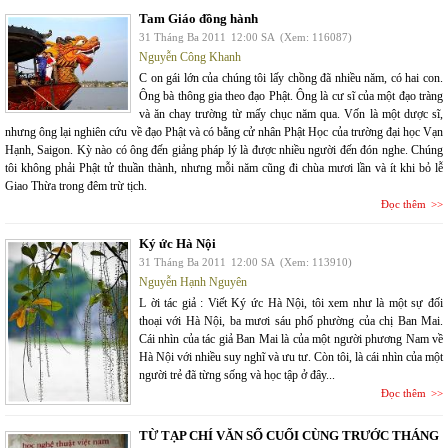
Tam Giáo đồng hành
31 Tháng Ba 2011
12:00 SA
(Xem: 116087)
Nguyễn Công Khanh
C on gái lớn của chúng tôi lấy chồng đã nhiều năm, có hai con.
Ông bà thông gia theo đạo Phật. Ông là cư sĩ của một đạo tràng
và ăn chay trường từ mấy chục năm qua. Vốn là một dược sĩ,
nhưng ông lại nghiên cứu về đạo Phật và có bằng cử nhân Phật Học của trường đại học Vạn
Hạnh, Saigon. Kỳ nào có ông đến giảng pháp lý là được nhiều người đến đón nghe. Chúng
tôi không phải Phật tử thuần thành, nhưng mỗi năm cũng đi chùa mươi lần và ít khi bỏ lễ
Giao Thừa trong đêm trừ tịch.
Đọc thêm
Ký ức Hà Nội
31 Tháng Ba 2011
12:00 SA
(Xem: 113910)
Nguyễn Hạnh Nguyên
L ời tác giả : Viết Ký ức Hà Nội, tôi xem như là một sự đối
thoại với Hà Nội, ba mươi sáu phố phường của chị Ban Mai.
Cái nhìn của tác giả Ban Mai là của một người phương Nam về
Hà Nội với nhiều suy nghĩ và ưu tư. Còn tôi, là cái nhìn của một
người trẻ đã từng sống và học tập ở đây...
Đọc thêm
TỪ TẠP CHÍ VĂN SỐ CUỐI CÙNG TRƯỚC THÁNG