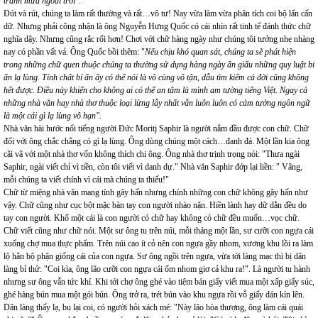
tránh mưa ngoài trời".
Đút và rút, chúng ta làm rất thường và rất…vô tư! Nay vừa làm vừa phân tích coi bộ lấn cấn
dữ. Nhưng phải công nhận là ông Nguyễn Hưng Quốc có cái nhìn rất tinh tế đánh thức chữ
nghĩa dậy. Nhưng cũng rắc rối hơn! Chơi với chữ hàng ngày như chúng tôi tưởng nhẹ nhàng
nay có phần vất vả. Ông Quốc bồi thêm: "
Nếu chịu khó quan sát, chúng ta sẽ phát hiện
trong những chữ quen thuộc chúng ta thường sử dụng hàng ngày ẩn giấu những quy luật bí
ẩn lạ lùng. Tính chất bí ẩn ấy có thể nói là vô cùng vô tận, dẫu tìm kiếm cả đời cũng không
hết được. Điều này khiến cho không ai có thể an tâm là mình am tường tiếng Việt. Ngay cả
những nhà văn hay nhà thơ thuộc loại lừng lẫy nhất vẫn luôn luôn có cảm tưởng ngôn ngữ
là một cái gì lạ lùng vô hạn".
Nhà văn hài hước nổi tiếng người Đức Moritj Saphir là người nắm đầu được con chữ. Chữ
đối với ông chắc chẳng có gì lạ lùng. Ông dùng chúng một cách…đanh đá. Một lần kia ông
cãi vã với một nhà thơ vốn không thích chi ông. Ông nhà thơ trịnh trọng nói: "Thưa ngài
Saphir, ngài viết chỉ vì tiền, còn tôi viết vì danh dự." Nhà văn Saphir đớp lại liền: " Vâng,
mỗi chúng ta viết chính vì cái mà chúng ta thiếu!"
Chữ từ miệng nhà văn mang tính gây hấn nhưng chính những con chữ không gây hấn như
vậy. Chữ cũng như cục bột mặc bàn tay con người nhào nặn. Hiền lành hay dữ dằn đều do
tay con người. Khổ một cái là con người có chữ hay không có chữ đều muốn…vọc chữ.
Chữ viết cũng như chữ nói. Một sư ông tu trên núi, mỗi tháng một lần, sư cưỡi con ngựa cái
xuống chợ mua thực phẩm. Trên núi cao ít cỏ nên con ngựa gầy nhom, xương khu lồi ra làm
lộ hẳn bộ phận giống cái của con ngựa. Sư ông ngồi trên ngựa, vừa tới làng mạc thì bị dân
làng bỉ thử: "Coi kìa, ông lão cưỡi con ngựa cái ốm nhom giơ cả khu ra!". Là người tu hành
nhưng sư ông vẫn tức khí. Khi tới chợ ông ghé vào tiệm bán giấy viết mua một xấp giấy súc,
ghé hàng bún mua một gói bún. Ông trở ra, trét bún vào khu ngựa rồi vỗ giấy dán kín lên.
Dân làng thấy lạ, bu lại coi, có người hỏi xách mé: "Này lão hòa thượng, ông làm cái quái