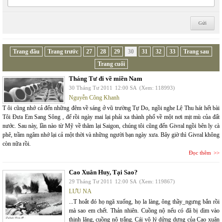
Trang đầu
Trang trước
27
28
29
30
31
32
33
Trang sau
Trang cuối
Tháng Tư đi về miền Nam
30 Tháng Tư 2011
12:00 SA
(Xem: 118993)
Nguyễn Công Khanh
T ôi cũng nhớ cả đến những đêm về sáng ở vũ trường Tự Do, ngồi nghe Lệ Thu hát hết bài
Tôi Đưa Em Sang Sông , để rồi ngày mai lại phải xa thành phố về một nơi mịt mù của đất
nước. Sau này, lần nào từ Mỹ về thăm lại Saigon, chúng tôi cũng đến Givral ngồi bên ly cà
phê, trầm ngâm nhớ lại cả một thời và những người bạn ngày xưa. Bây giờ thì Givral không
còn nữa rồi.
Đọc thêm
Cao Xuân Huy, Tại Sao?
29 Tháng Tư 2011
12:00 SA
(Xem: 119867)
LƯU NA
...T hoắt đó họ ngã xuống, họ la làng, ông thầy_ngưng bắn rồi
mà sao em chết. Thản nhiên. Cuồng nộ nếu có đã bị dìm vào
thinh lặng, cuồng nộ trắng. Cái vô lý dửng dưng của Cao xuân