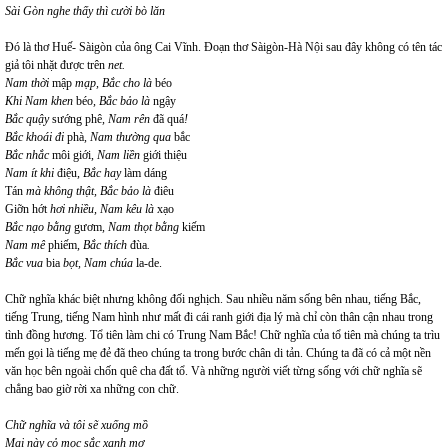
Sài Gòn nghe thấy thì cười bò lăn
Đó là thơ Huế- Sàigòn của ông Cai Vĩnh. Đoạn thơ Sàigòn-Hà Nội sau đây không có tên tác
giả tôi nhặt được trên
net.
Nam thời
mập
mạp, Bắc cho là
béo
Khi Nam khen
béo
, Bắc bảo là
ngậy
Bắc quậy
sướng phê
, Nam rên
đã quá
!
Bắc khoái đi
phà
, Nam thường qua
bắc
Bắc nhắc
môi giới
, Nam liền
giới thiệu
Nam ít khi
điệu
, Bắc hay
làm dáng
Tán
mà không thật, Bắc bảo là
điêu
Giỡn hớt
hơi nhiều, Nam kêu là
xạo
Bắc nạo bằng
gươm
, Nam thọt bằng
kiếm
Nam mê
phiếm
, Bắc thích
đùa
.
Bắc vua
bia
bọt, Nam chúa
la-de.
Chữ nghĩa khác biệt nhưng không đối nghịch. Sau nhiều năm sống bên nhau, tiếng Bắc,
tiếng Trung, tiếng Nam hình như mất đi cái ranh giới địa lý mà chỉ còn thân cận nhau trong
tình đồng hương. Tổ tiên làm chi có Trung Nam Bắc! Chữ nghĩa của tổ tiên mà chúng ta trìu
mến gọi là tiếng mẹ đẻ đã theo chúng ta trong bước chân di tản. Chúng ta đã có cả một nền
văn học bên ngoài chốn quê cha đất tổ. Và những người viết từng sống với chữ nghĩa sẽ
chẳng bao giờ rời xa những con chữ.
Chữ nghĩa và tôi sẽ xuống mồ
Mai này cỏ mọc sắc xanh mơ