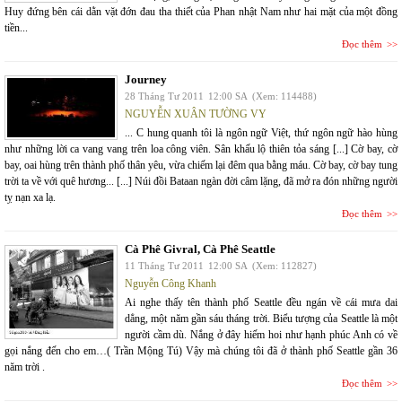
Huy đứng bên cái dằn vặt đớn đau tha thiết của Phan nhật Nam như hai mặt của một đồng
tiền...
Đọc thêm
Journey
28 Tháng Tư 2011
12:00 SA
(Xem: 114488)
NGUYỄN XUÂN TƯỜNG VY
... C hung quanh tôi là ngôn ngữ Việt, thứ ngôn ngữ hào hùng
như những lời ca vang vang trên loa công viên. Sân khấu lộ thiên tỏa sáng [...] Cờ bay, cờ
bay, oai hùng trên thành phố thân yêu, vừa chiếm lại đêm qua bằng máu. Cờ bay, cờ bay tung
trời ta về với quê hương... [...] Núi đồi Bataan ngàn đời câm lặng, đã mở ra đón những người
tỵ nạn xa lạ.
Đọc thêm
Cà Phê Givral, Cà Phê Seattle
11 Tháng Tư 2011
12:00 SA
(Xem: 112827)
Nguyễn Công Khanh
Ai nghe thấy tên thành phố Seattle đều ngán về cái mưa dai
dẳng, một năm gần sáu tháng trời. Biểu tượng của Seattle là một
người cầm dù. Nắng ở đây hiếm hoi như hạnh phúc Anh có về
gọi nắng đến cho em…( Trần Mộng Tú) Vậy mà chúng tôi đã ở thành phố Seattle gần 36
năm trời .
Đọc thêm