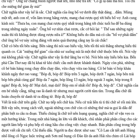
chi vậy?" Ông sư chẳng buồn ngước mắt lên, nhỏ nhẹ trả lời: "Có gì lạ đâu mà hỏi. Tôi chỉ
che miệng thế gian ấy mà!"
Chữ nghĩa như vậy kể là sắc. Chữ nghĩa của ông bố vợ dưới đây thật đáng…đấm. Mùng
một tết, anh con rể, vốn làm trong hãng rượu, mang chai rượu quý tới biếu bố vợ. Anh cung
kính nói: "Thưa ba, con mang chai rượu quý nhất trong hãng tới chúc tuổi ba để ba dùng
trong những ngày xuân". Ông bố vợ nhìn chai rượu, cắc cớ hỏi lại: " Thế sau những ngày
xuân thì tôi không được dùng rượu nữa à?" Không hiểu do đâu mà có câu "bố vợ phải đấm"
chứ ông bố vợ này xứng đáng với món quà thượng cẳng tay là cái chắc!
Chữ có bên tối bên sáng. Bên sáng thì nói sao hiểu vậy, bên tối thì nói thẳng nhưng hiểu thì
quanh co. Cái "miệng thế gian" của nhà sư xuống núi là một thứ chữ thuộc bên tối. Nói vậy
mà không phải vậy. Chữ nghĩa như vậy là thứ lăng ba vi bộ. Nói bên này hiểu bên kia. Bến
phà Cần Thơ nay đã bị khai tử khi chiếc cầu mới được khánh thành. Ngày còn phà, những
cô bé bán hàng rong chạy đôn chạy đáo, vừa chạy vừa rao hàng. Cô bé bán ví bóp kháu
khỉnh ngây thơ rao vang: "Bóp đi, bóp đi! Bóp trên 5 ngàn, bóp dưới 7 ngàn, bóp bên trái
bóp bên phải cùng giá! Bóp da 7 ngàn, bóp lông 13 ngàn, bóp ngoài 3 ngàn, bóp trong 8
ngàn! Bóp đi, bóp đi! Mại dzô, mại dzô! Bóp em rẻ nhất rồi! Bóp đi, bóp đi". Chữ nghĩa của
em bé nhẩy cẫng, tiếng rao là danh từ nhưng mọi người cười tủm tỉm. Trong đầu chữ đã
hoán chuyển từ danh từ ra động từ. Bóp đi, bóp đi!
Viết là trải chữ trên giấy. Chữ nọ tiếp nối chữ kia. Nếu cứ trải liền tù tì thì chữ sẽ rối mù lên.
Bởi vậy nên, trong cách viết, ngoài những con chữ còn có những thứ mà ta gọi là dấu để
phân biệt ra câu ra đoạn. Thiếu chúng là chữ trở nên loạng quạng, nghĩa chữ sẽ vặn vẹo ra
một hướng khác. Trong một nhà hàng ăn lớn và đắt khách, chủ nhân phải phân công cho các
người làm bếp và phụ bếp rõ ràng hầu cho công việc chạy nhanh. Bản phân công trong bếp
được viết rất chi tiết. Chỉ thiếu dấu. Người ta đọc được như sau: "Cô Lan cắt tiết anh Hùng
nhổ lông cô Ngọc luộc trứng anh Sơn mổ bụng cô Đào lột da anh Hải rửa chim cô Lài bóp