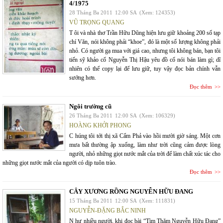
4/1975
28 Tháng Ba 2011
12:00 SA
(Xem: 124353)
VŨ TRỌNG QUANG
T ôi và nhà thơ Trần Hữu Dũng hiện lưu giữ khoảng 200 số tạp
chí Văn, nói không phải “khoe”, đó là một số lượng không phải
nhỏ. Có người gạ mua với giá cao, nhưng tôi không bán, bạn tôi
tiến sỹ khảo cổ Nguyễn Thị Hậu yêu đồ cổ nói bán làm gì; dĩ
nhiên có thể copy lại để lưu giữ, tuy vậy đọc bản chính vẫn
sướng hơn.
Đọc thêm
Ngôi trường cũ
26 Tháng Ba 2011
12:00 SA
(Xem: 106329)
HOÀNG KHỞI PHONG
C húng tôi tới thị xã Cẩm Phả vào hồi mười giờ sáng. Một cơn
mưa bất thường ập xuống, làm như trời cũng cảm được lòng
người, nhỏ những giọt nước mắt của trời để làm chất xúc tác cho
những giọt nước mắt của người có dịp tuôn trào.
Đọc thêm
CÂY XƯƠNG RỒNG NGUYỄN HỮU ĐANG
15 Tháng Ba 2011
12:00 SA
(Xem: 111831)
NGUYỄN-ĐẶNG BẮC NINH
N hư nhiều người, khi đọc bài “Tìm Thăm Nguyễn Hữu Đang”