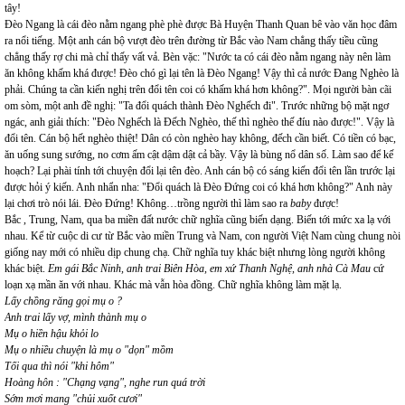
tây!
Đèo Ngang là cái đèo nằm ngang phè phè được Bà Huyện Thanh Quan bê vào văn học đâm
ra nổi tiếng. Một anh cán bộ vượt đèo trên đường từ Bắc vào Nam chẳng thấy tiều cũng
chẳng thấy rợ chi mà chỉ thấy vất vả. Bèn vặc: "Nước ta có cái đèo nằm ngang này nên làm
ăn không khấm khá được! Đèo chó gì lại tên là Đèo Ngang! Vậy thì cả nước Đang Nghèo là
phải. Chúng ta cần kiến nghị trên đổi tên coi có khấm khá hơn không?". Mọi người bàn cãi
om sòm, một anh đề nghị: "Ta đổi quách thành Đèo Nghếch đi". Trước những bộ mặt ngơ
ngác, anh giải thích: "Đèo Nghếch là Đếch Nghèo, thế thì nghèo thế đíu nào được!". Vậy là
đổi tên. Cán bộ hết nghèo thiệt! Dân có còn nghèo hay không, đếch cần biết. Có tiền có bạc,
ăn uống sung sướng, no cơm ấm cật dậm dật cả bầy. Vậy là bùng nổ dân số. Làm sao để kế
hoạch? Lại phài tính tới chuyện đổi lại tên đèo. Anh cán bộ có sáng kiến đổi tên lần trước lại
được hỏi ý kiến. Anh nhẩn nha: "Đổi quách là Đèo Đứng coi có khá hơn không?" Anh này
lại chơi trò nói lái. Đèo Đứng! Không…trồng người thì làm sao ra
baby
được!
Bắc , Trung, Nam, qua ba miền đất nước chữ nghĩa cũng biến dạng. Biến tới mức xa lạ với
nhau. Kể từ cuộc di cư từ Bắc vào miền Trung và Nam, con người Việt Nam cùng chung nòi
giống nay mới có nhiều dịp chung chạ. Chữ nghĩa tuy khác biệt nhưng lòng người không
khác biệt.
Em gái Bắc Ninh, anh trai Biên Hòa, em xứ Thanh Nghệ, anh nhà Cà Mau
cứ
loạn xạ mần ăn với nhau. Khác mà vẫn hòa đồng. Chữ nghĩa không làm mặt lạ.
Lấy chồng răng gọi mụ o ?
Anh trai lấy vợ, mình thành mụ o
Mụ o hiền hậu khỏi lo
Mụ o nhiều chuyện là mụ o "dọn" mồm
Tối qua thì nói "khi hôm"
Hoàng hôn : "Chạng vạng", nghe run quá trời
Sớm mơi mang "chủi xuốt cươi"