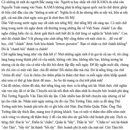
Có những từ mới do người Bắc mang vào. Người ta hay nhắc tới chữ KAMA do nhà văn
Nguyễn Tuân mang vào Nam. KAMA không phài là tiếng ngoại quốc mà là chữ được ghép
từ bốn chữ đầu của câu "không ai mời ai". Nghĩa là rủ đi ăn nhưng tiền ai nấy trả, hồn ai nấy
giữ, cái mà dân chơi ngày xưa gọi là chơi theo lối Mỹ.
Dân Việt trong nước ngày nay rất sính nói tiếng Mỹ, thứ tiếng Mỹ rất sáng tạo. Có một chữ
lóng trong nước tôi nghe được rất thường trong những lần về Việt Nam: chảnh! Lúc đầu
nghe chẳng hiểu chi cả, được giải thích mới biết đó là chữ lóng có nghĩa là "kênh kiệu". Con
nhỏ đó chảnh lắm! Với phong trào sính tiếng Mỹ cộng thêm với một chút óc…đố vui để
học, chữ "chảnh" được Anh hóa thành
"lemon question".
Bạn có nhận ra chữ chảnh không?
Đó là "chanh hỏi" thành ra chảnh!
Chữ nghĩa lang bang như vậy thật hết ý! Nhớ những ngảy mới ở tù gọi là cải tạo về, tôi cũng
lang bang trong thành phố cũ của mình, không việc làm, không tiền bạc, không tương lai
nhưng cái dạ dày của cả nhà vẫn đòi hỏi được lấp đầy mỗi ngày. Để lấy ngắn nuôi dài, chúng
tôi chỉ còn có một việc làm: chà đồ nhôm! Đồ nhôm đâu mà chà. Đó là tiếng lóng của chữ
"chôm đồ nhà". Gọi là chôm cho thêm phần bi thảm chứ thực ra mỗi ngày nhìn khắp quanh
nhà xem có thứ gì bán được để mua…bo bo thì mang ra chợ trời phát mãi!
Chà đồ nhôm, chôm đồ nhà, thứ tiếng lóng này thực ra là tiếng nói lái. Hình thức chữ nghĩa
vặn vẹo này đã có từ lâu. Chuyện nói lái nổi đình nổi đám nhất là chuyện bức hoành phi tặng
Thủ Tướng Nguyễn Văn Tâm hồi tây lận. Chắc nhiều bạn đã biết chuyện này nhưng cứ kể
lại cho chắc ăn. Nhân một ngày mừng chi đó của Thủ Tướng Tâm, một cụ đồ tặng Thủ
Tướng một bức hoành phi trên đó có ghi bốn chữ Hán: Đại Điểm Quần Thần. Ông Thủ
Tướng dân tây thích lắm, mang treo ở phòng khách. Sau có một vị thâm nho diễn nôm một
cách vòng vo nhưng rất thâm thúy ý đồ của nhà nho tác giả bốn chữ hoành phi này. Dịch ra
từng chữ: Đại là "to", Điểm là "chấm", Quần là "bầy", Thần là "tôi". "Chấm to" nói lái thành
"chó Tâm", "bầy tôi" lái thành "bồi tây". Bức hoành phi là một câu mát mẻ: Chó Tâm bồi