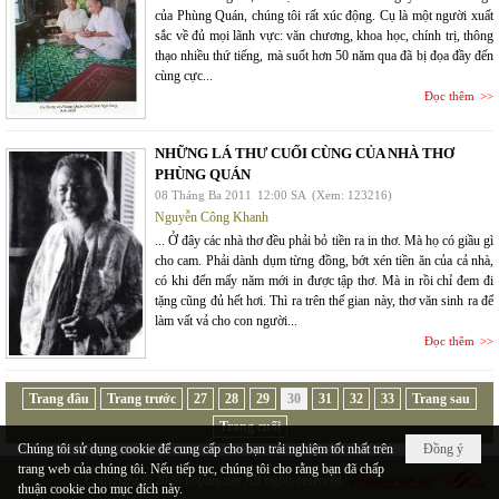
của Phùng Quán, chúng tôi rất xúc động. Cụ là một người xuất
sắc về đủ mọi lãnh vực: văn chương, khoa học, chính trị, thông
thạo nhiều thứ tiếng, mà suốt hơn 50 năm qua đã bị đọa đầy đến
cùng cực...
Đọc thêm
NHỮNG LÁ THƯ CUỐI CÙNG CỦA NHÀ THƠ
PHÙNG QUÁN
08 Tháng Ba 2011
12:00 SA
(Xem: 123216)
Nguyễn Công Khanh
... Ở đây các nhà thơ đều phải bỏ tiền ra in thơ. Mà họ có giầu gì
cho cam. Phải dành dụm từng đồng, bớt xén tiền ăn của cả nhà,
có khi đến mấy năm mới in được tập thơ. Mà in rồi chỉ đem đi
tặng cũng đủ hết hơi. Thì ra trên thế gian này, thơ văn sinh ra để
làm vất vả cho con người...
Đọc thêm
Trang đầu
Trang trước
27
28
29
30
31
32
33
Trang sau
Trang cuối
Chúng tôi sử dụng cookie để cung cấp cho bạn trải nghiệm tốt nhất trên
Đồng ý
trang web của chúng tôi. Nếu tiếp tục, chúng tôi cho rằng bạn đã chấp
Copyright © 2026
hopluu.net
All rights reserved
thuận cookie cho mục đích này.