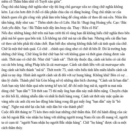
mềm cô Thắm bằm nhừ cô Tuyết xào giòn".
Ông chủ nhà hàng chữ nghĩa như vậy thì ông chủ
garage
sửa xe cũng chữ nghĩa không
kém. Lại còn hơn đứt ở chỗ có dấu phân chia câu cú đàng hoàng. Ông chủ nhận xe của
khách quen rồi ghi công việc phải làm trên bảng để công nhân cứ theo đó mà sửa. Nhìn lên
tấm bảng, thấy như sau: " Thêm nhớt cho cô Liên. Hai lít / Bugi ông Hoàng yếu. Cạo / Bác
Anh yếu điện. Sạc / Bà Thắm tuột dây ăm-bray-da. Thay / Rửa cô Hà".
Nếu đọc những hàng chữ trên mà bạn cười thì rõ ràng bạn đã không hiểu chữ nghĩa theo bên
phải mà bẻ quẹo qua bên trái. Lỗi không tại chữ mà tại cái đầu bạn. Nhưng nếu cái đầu bạn
cứ theo sát bên phải thì chán chết. Bạn biết đọc nhưng không thấu hết cái tinh quái của chữ.
Chữ là một thứ tinh quái. Có chữ…chính qui cũng như có chữ đi bên lề. Đó là trường hợp
những chữ lóng. Chữ lóng là thứ chữ bạn bè với không gian và thời gian chúng được sản
sinh. Thời nào có chữ đó. Như chữ "cảnh sát". Thời tây thuộc địa, cảnh sát luôn có cái dùi
cui cài bên lưng, tiếng Pháp kêu là cái
matraque.
Cảnh sát dính liền với cái
matraque
nên
ông cảnh sát biến thành "mã tà". Thời trước 75, sinh viên biểu tình liên miên khiến cảnh sát
phải ra tay dẹp. Hình ảnh người cảnh sát đi đôi với sự hung hăng. Không khá! Bèn có sự…
tâm lý chiến. Thành phố Sài Gòn bỗng nở rộ những tấm bích chương: "Cảnh sát là bạn dân".
Anh bạn này khó thân quá nên tương kế tựu kế, để chỉ một ông mã tà, người ta mai mỉa
dùng chữ "bạn dân"! Tới thời sau 75 thì mấy ông bạn dân này mất điểm nặng. Chuyên chặn
xe đòi hối lộ, nhũng nhiễu dân và nhất là đuổi hàng rong. Cảnh sát thời này mặc quần áo
vàng nên các anh chị em lao động bán hàng rong đã gọi mấy ông "bạn dân" này là "bò
vàng". Nghe mà nhớ lại câu hát: một đàn bò vào thành phố!
Cuộc đổi đời tháng tư 75 kéo theo một loạt những chữ thấm thía. Để chỉ hành động của các
cán bộ ngoài Bắc vào nhận họ hàng với những người trong Nam rồi xin đồ mang về, người
ta có cụm từ: "người Nam nhận họ người Bắc nhận hàng". Chữ "họ hàng" được cắt ra một
cách thâm thúy.