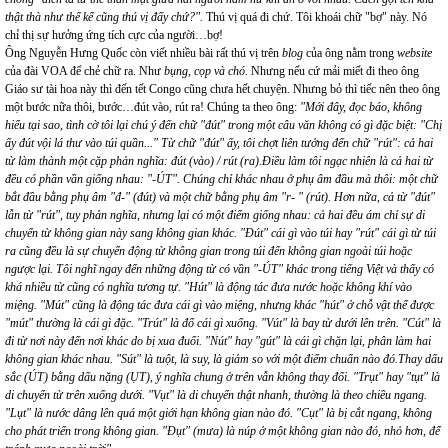
thật thà như thế kể cũng thú vị đấy chứ?".
Thú vị quá đi chứ. Tôi khoái chữ "bợ" này. Nó
chỉ thị sự hưởng ứng tích cực của người…bợ!
Ông Nguyễn Hưng Quốc còn viết nhiều bài rất thú vị trên
blog
của ông nằm trong
website
của đài VOA để chẻ chữ ra. Như
bụng, cọp và chó.
Nhưng nếu cứ mải miết đi theo ông
Giáo sư tài hoa này thì đến tết Congo cũng chưa hết chuyện. Nhưng bỏ thì tiếc nên theo ông
một bước nữa thôi, bước…đút vào, rút ra! Chúng ta theo ông:
"Mới đây, đọc báo, không
hiểu tại sao, tình cờ tôi lại chú ý đến chữ "đút" trong một câu văn không có gì đặc biệt: "Chị
ấy đút vội lá thư vào túi quần..." Từ chữ "đút" ấy, tôi chợt liên tưởng đến chữ "rút": cả hai
từ làm thành một cặp phản nghĩa: đút (vào) / rút (ra).Điều làm tôi ngạc nhiên là cả hai từ
đều có phần vần giống nhau: "-ÚT". Chúng chỉ khác nhau ở phụ âm đầu mà thôi: một chữ
bắt đầu bằng phụ âm "đ-" (đút) và một chữ bằng phụ âm "r- " (rút). Hơn nữa, cả từ "đút"
lẫn từ "rút", tuy phản nghĩa, nhưng lại có một điểm giống nhau: cả hai đều ám chỉ sự di
chuyển từ không gian này sang không gian khác. "Đút" cái gì vào túi hay "rút" cái gì từ túi
ra cũng đều là sự chuyển động từ không gian trong túi đến không gian ngoài túi hoặc
ngược lại. Tôi nghĩ ngay đến những động từ có vần "-ÚT" khác trong tiếng Việt và thấy có
khá nhiều từ cũng có nghĩa tương tự. "Hút" là động tác đưa nước hoặc không khí vào
miệng. "Mút" cũng là động tác đưa cái gì vào miệng, nhưng khác "hút" ở chỗ vật thể được
"mút" thường là cái gì đặc. "Trút" là đổ cái gì xuống. "Vút" là bay từ dưới lên trên. "Cút" là
đi từ nơi này đến nơi khác do bị xua đuổi. "Nút" hay "gút" là cái gì chặn lại, phân làm hai
không gian khác nhau. "Sút" là tuột, là suy, là giảm so với một điểm chuẩn nào đó.Thay dấu
sắc (ÚT) bằng dấu nặng (ỤT), ý nghĩa chung ở trên vẫn không thay đổi. "Trụt" hay "tụt" là
di chuyển từ trên xuống dưới. "Vụt" là di chuyển thật nhanh, thường là theo chiều ngang.
"Lụt" là nước dâng lên quá một giới hạn không gian nào đó. "Cụt" là bị cắt ngang, không
cho phát triển trong không gian. "Đụt" (mưa) là núp ở một không gian nào đó, nhỏ hơn, để