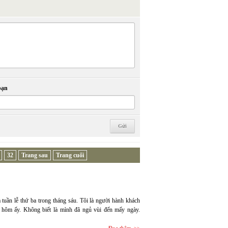
bạn
32
Trang sau
Trang cuối
tuần lễ thứ ba trong tháng sáu. Tôi là người hành khách
m hôm ấy. Không biết là mình đã ngủ vùi đến mấy ngày.