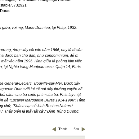
g/stable/3732921
_Duras.
 giữa, với mẹ, Marie Donnieu, tại Pháp, 1932.
Duưong, được xây cất vào năm 1866, nay là di sản
mà được bán cho dân, như condominium, để ở.
à mất vào năm 1996. Hình giữa là phòng làm việc
n, tại Nghĩa trang Montparnasse, Quận 14, Paris.
de General-Leclerc, Trouville-sur-Mer. Được xây
guerite Duras đã lui tới nơi đây thường xuyên để
 bối cảnh cho ba cuốn phim của bà. Phía tay mặt
ên đề "Escalier Marguerite Duras 1914-1996". Hình
àng chữ, "Khách sạn cổ kính Roches Noires /
/ ‘Thấy biển là thấy tất cả’." (Ảnh Trùng Dương,
Trước
Sau