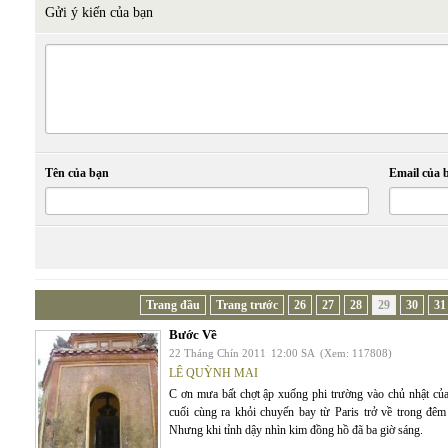
Gửi ý kiến của bạn
Tên của bạn
Email của 
Trang đầu
Trang trước
26
27
28
29
30
31
Bước Về
22 Tháng Chín 2011
12:00 SA
(Xem: 117808)
LÊ QUỲNH MAI
C ơn mưa bất chợt ập xuống phi trường vào chủ nhật của 
cuối cùng ra khỏi chuyến bay từ Paris trở về trong đê
Nhưng khi tỉnh dậy nhìn kim đồng hồ đã ba giờ sáng.