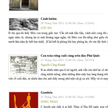
Cánh bướm
28 Tháng Tám 2011
12:00 SA
(Xem: 115241)
LƯU NA
Đ êm qua tôi thấy Mèo con trong giấc mơ. Vẫn nét mặt bầu bầu, vành môi cong lên c
ngày năm cũ, nhưng lại có một thoáng ngại ngần, rồi Mèo con lên tiếng như giữa 
mười lăm năm ấy biết bao tình[...]Chả biết là phòng hội hay phòng ăn, tôi vào lấy thức
Con trâu rừng cuối cùng trên đảo Phú Quốc
21 Tháng Tám 2011
12:00 SA
(Xem: 107333)
Nguyễn Công Khanh
B ao nhiêu năm qua ở xứ ngưới, anh vẫn còn nhớ lại có nh
rộng mênh mông, nhìn những đám mây bay lang thang trên 
vờn về cuối đảo, tự nhiên làm cho anh thấy mong nhớ một cái gì xa xôi. Mây và cỏ may
Gondola
21 Tháng Tám 2011
12:00 SA
(Xem: 115109)
SONG THAO
C huyện này chắc ít ai biết. Nhạc sĩ Thu Hồ ngày xưa vố