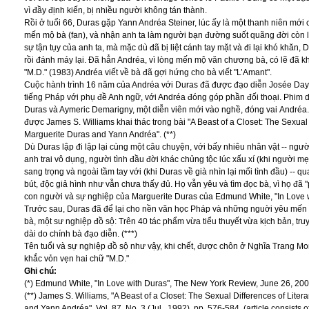
vì đầy định kiến, bị nhiều người không tán thành.
Rồi ở tuổi 66, Duras gặp Yann Andréa Steiner, lúc ấy là một thanh niên mới 
mến mộ bà (fan), và nhận anh ta làm người bạn đường suốt quãng đời còn lạ
sự tận tụy của anh ta, mà mặc dù đã bị liệt cánh tay mặt và đi lại khó khăn
rồi đánh máy lại. Đã hẳn Andréa, vì lòng mến mộ văn chương bà, có lẽ đã kh
"M.D." (1983) Andréa viết về bà đã gợi hứng cho bà viết "L’Amant".
Cuộc hành trình 16 năm của Andréa với Duras đã được đạo diễn Josée Dayan
tiếng Pháp với phụ đề Anh ngữ, với Andréa đóng góp phần đối thoại. Phim d
Duras và Aymeric Demarigny, một diễn viên mới vào nghề, đóng vai Andréa.
được James S. Williams khai thác trong bài "A Beast of a Closet: The Sexual 
Marguerite Duras and Yann Andréa". (**)
Dù Duras lập đi lập lại cùng một câu chuyện, với bấy nhiêu nhân vật -- ng
anh trai vô dụng, người tình đầu đời khác chủng tộc lúc xấu xí (khi người mẹ 
sang trọng và ngoài tầm tay với (khi Duras về già nhìn lại mối tình đầu) -- qu
bút, độc giả hình như vẫn chưa thấy đủ. Họ vẫn yêu và tìm đọc bà, vì họ đã "
con người và sự nghiệp của Marguerite Duras của Edmund White, "In Love wi
Trước sau, Duras đã để lại cho nền văn học Pháp và những nguời yêu mến b
bà, một sư nghiệp đồ sộ: Trên 40 tác phẩm vừa tiểu thuyết vừa kịch bản, tr
dài do chính bà đạo diễn. (***)
Tên tuổi và sự nghiệp đồ sộ như vậy, khi chết, được chôn ở Nghĩa Trang Mo
khắc vỏn vẹn hai chữ "M.D."
Ghi chú:
(*)
Edmund White, "In Love with Duras", The New York Review, June 26, 2008
(**) James S. Williams, "A Beast of a Closet: The Sexual Differences of Liter
and Yann Andréa", Vol. 87, No. 3 (Jul., 1992), pp. 576-584, (article consis