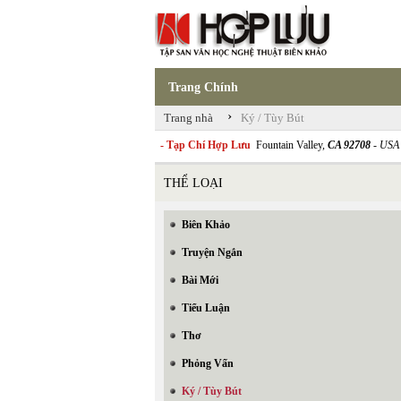
Trang Chính
›
Trang nhà
Ký / Tùy Bút
- Tạp Chí Hợp Lưu
Fountain Valley,
CA 92708
- USA
THỂ LOẠI
Biên Khảo
Truyện Ngắn
Bài Mới
Tiểu Luận
Thơ
Phỏng Vấn
Ký / Tùy Bút