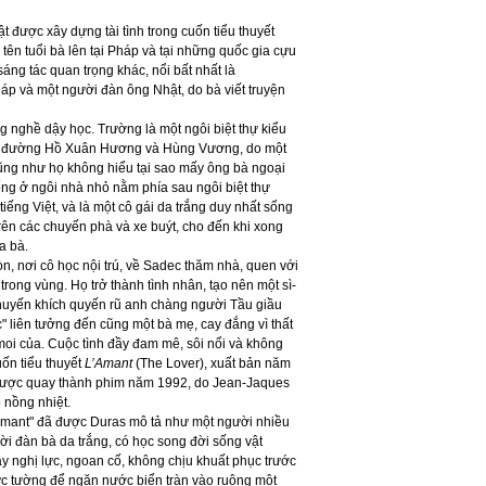
 được xây dựng tài tình trong cuốn tiểu thuyết
 tên tuổi bà lên tại Pháp và tại những quốc gia cựu
ng tác quan trọng khác, nổi bất nhất là
áp và một người đàn ông Nhật, do bà viết truyện
 nghề dậy học. Trường là một ngôi biệt thự kiểu
 góc đường Hồ Xuân Hương và Hùng Vương, do một
cũng như họ không hiểu tại sao mấy ông bà ngoại
sống ở ngôi nhà nhỏ nằm phía sau ngôi biệt thự
iếng Việt, và là một cô gái da trắng duy nhất sống
rên các chuyến phà và xe buýt, cho đến khi xong
a bà.
n, nơi cô học nội trú, về Sadec thăm nhà, quen với
trong vùng. Họ trở thành tình nhân, tạo nên một sì-
huyến khích quyến rũ anh chàng người Tầu giầu
" liên tưởng đến cũng một bà mẹ, cay đắng vì thất
moi của. Cuộc tình đầy đam mê, sôi nổi và không
ốn tiểu thuyết
L’Amant
(The Lover), xuất bản năm
 được quay thành phim năm 1992, do Jean-Jaques
 nồng nhiệt.
L’Amant" đã được Duras mô tả như một người nhiều
i đàn bà da trắng, có học song đời sống vật
ầy nghị lực, ngoan cố, không chịu khuất phục trước
bức tường để ngăn nước biển tràn vào ruộng một