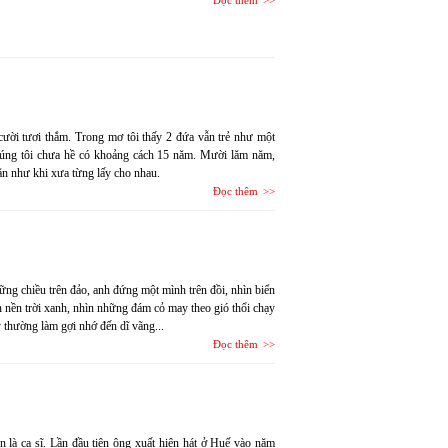
Đọc thêm
ười tươi thắm. Trong mơ tôi thấy 2 đứa vẫn trẻ như một
chúng tôi chưa hề có khoảng cách 15 năm. Mười lăm năm,
 ăn như khi xưa từng lấy cho nhau.
Đọc thêm
ững chiều trên đảo, anh đứng một mình trên đồi, nhìn biển
nền trời xanh, nhìn những đám cỏ may theo gió thổi chạy
 thường làm gợi nhớ đến dĩ vãng...
Đọc thêm
n là ca sĩ. Lần đầu tiên ông xuất hiện hát ở Huế vào năm