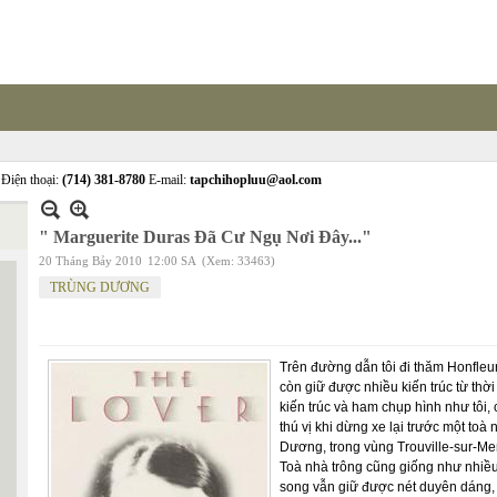
Điện thoại:
(714) 381-8780
E-mail:
tapchihopluu@aol.com
" Marguerite Duras Đã Cư Ngụ Nơi Đây..."
20 Tháng Bảy 2010
12:00 SA
(Xem: 33463)
TRÙNG DƯƠNG
Trên đường dẫn tôi đi thăm Honfleu
còn giữ được nhiều kiến trúc từ thờ
kiến trúc và ham chụp hình như tôi
thú vị khi dừng xe lại trước một to
Dương, trong vùng Trouville-sur-Mer
Toà nhà trông cũng giống như nhiều 
song vẫn giữ được nét duyên dáng, bả