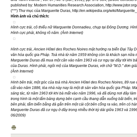
published by: Modern Humanities Research Association, http://www.jstor.or
(***) Thư mục của Marguerite Duras, http://en.wikipedia.org/wiki/Marguerite
Hình ảnh và chú thích:
Hình cực trái, cô thiểu nữ Marguerite Donnadieu, chụp tại Đông Dương. Hình
Hình cực phải, không rõ năm. (Ảnh Internet)
Hình cực trái, Ancien Hôtel des Roches Noires mặt hướng ra biển Đại Tây 
văn hóa quốc gia Pháp. Toà nhà từ năm 1959 không còn là khách sạn nữa 
Marguerite Duras đã mua một căn vào năm 1963 và cư ngụ tại đây tới khi b
của Duras. Hình phải, ngôi mộ của Marguerite Duras, với chữ "M.D." đơn giả
(Ảnh Internet)
Hinh bên trái, một góc của toà nhà Ancien Hôtel des Roches Noires, 89 rue 
cất vào năm 1886, tòa nhà này nay là một di sản văn hóa quốc gia Pháp. Mar
sáng tác, từ năm 1963 tới khi bà mất vào năm 1996, và đã dùng nơi đây làm
trong hình là một tấm bảng dựng bên cạnh cầu thang dẫn xuống bãi biển, tr
bên phải, tấm biển bằng đá gắn trên một cái cột bên cổng ra vào, trên có h
Marguerite Duras đã cư ngụ ở đây trong nhiều thời kỳ dài giữa 1963 và 1996 
06/2009)