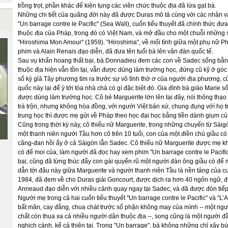
trồng trọt, phần khác để kiện tụng các viên chức thuộc địa đã lừa gạt bà.
Những chi tiết của quãng đời này đã được Duras mô tả cùng với các nhân vật
"Un barrage contre le Pacific" (Sea Wall), cuốn tiểu thuyết đã chính thức đưa
thuộc địa của Pháp, trong đó có Việt Nam, và mở đầu cho một chuỗi những sá
"Hiroshima Mon Amour" (1959). "Hiroshima", về mối tình giữa một phụ nữ Ph
phim và Alain Renais đạo diễn, đã đưa tên tuổi bà lên văn đàn quốc tế.
Sau vụ khẩn hoang thất bại, bà Donnadieu đem các con về Sadec sống bằng
Ê
thuộc địa hiện vẫn tồn tại, vẫn được dùng làm trường học, đứng cũ kỹ ở
số ký gỉả Tây phương tìm ra trước sự vô tình thờ ơ của người địa phương, 
quốc này lại để ý tới tòa nhà chả có gì đặc biệt đó. Gia đình bà giáo Marie 
được dùng làm trường học. Cô bé Marguerite lớn lên tại đây, nói thông thạo t
trà trộn, nhưng không hòa đồng, với người Việt bản xứ, chung đụng vớí họ t
trung học thì được mẹ gửi về Pháp theo học đại học bằng tiền dành giụm củ
Cũng trong thời kỳ này, cô thiếu nữ Marguerite, trong những chuyến từ Sàigò
một thanh niên người Tầu hơn cô trên 10 tuổi, con của một điền chủ giầu có 
căng-đan hồi ấy ở cả Sàigòn lẫn Sadec. Cô thiếu nữ Marguerite được mẹ k
có để moi của, làm người đã đọc hay xem phim "Un barrage contre le Pacific
bại, cũng đã từng thúc đẩy con gái quyến rũ một người đàn ông giầu có để 
dẫn tới đâu này giữa Marguerite và người thanh niên Tầu là nền tảng của cu
1984, đã đem về cho Duras giải Goncourt, được dịch ra hơn 40 ngôn ngữ,
Anneaud đạo diễn với nhiều cảnh quay ngay tại Sadec, và đã được đón tiếp
Người mẹ trong cả hai cuốn tiểu thuyết "Un barrage contre le Pacific" và "
bất mãn, cay đắng, chua chát trước số phận không may của mình -- một ngườ
chất còn thua xa cả nhiều người dân thuộc địa --, song cũng là một người đ
nghịch cảnh, kể cả thiên tai. Trong "Un barrage", bà không những chỉ xây 