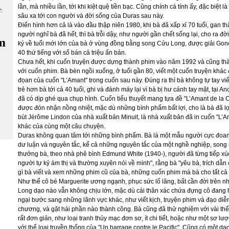
lần, mà nhiều lần, tới khi kiệt quệ tiền bạc. Cũng chính cá tính ấy, đặc biệt 
ữ:
sâu xa tới con người và đời sống của Duras sau này.
Điển hình hơn cả là vào đầu thập niên 1980, khi bà đã xấp xỉ 70 tuổi, gan t
người nghĩ bà đã hết, thì bà trỗi dậy, như người gần chết sống lại, cho ra đời
m
ký về tuổi mới lớn của bà ở vùng đồng bằng song Cửu Long, được giải Goncou
40 thứ tiếng với số bán cả triệu ấn bản.
Chưa hết, khi cuốn truyện được dựng thành phim vào năm 1992 và cũng th
với cuốn phim. Bà bèn ngồi xuống, ở tuổi gần 80, viết một cuốn truyện khác đ
đọan của cuốn "L’Amant" trong cuốn sau này. Đúng ra thì bà không tự tay v
trẻ hơn bà tới cả 40 tuổi, ghi và đánh máy lại vì bà bị hư cánh tay mặt, tại A
đã có dịp ghé qua chụp hình. Cuốn tiểu thuyết mang tựa đề "L’Amant de la 
được đón nhận nồng nhiệt, mặc dù những bình phẩm bất lợi, cho là bà đã l
bút Jérôme Lindon của nhà xuất bản Minuit, là nhà xuất bản đã in cuốn "L’Am
khác của cùng một câu chuyện.
Duras không quan tâm tới những bình phẩm. Bà là một mẫu người cực đoan, t
dư luận và nguyên tắc, kể cả những nguyên tắc của một nghề nghiệp, song h
thưởng bà, theo nhà phê bình Edmund White (1940-), người đã từng tiếp xú
người tự kỷ ám thị và thường xuyên nói về mình", rằng bà "yêu bà, trích dẫn
gì bà viết và xem những phim cũ của bà, những cuốn phim mà bà cho tất cả đề
Như thể cô bé Marguerite ương ngạnh, phục sức lố lăng, bất cần đời trên
Long dạo nào vẫn không chịu lớn, mặc dù cái thân xác chứa đựng cô đang hé
ngại bước sang những lãnh vực khác, như viết kịch, truyện phim và đạo diễn
chương, và gặt hái phần nào thành công. Bà cũng đã thử nghiệm với vài thể 
rất đơn giản, như loại tranh thủy mạc đơn sơ, ít chi tiết, hoặc như một sơ lượ
với thể loại truyền thống của "Un barrage contre le Pacific". Cũng có một d