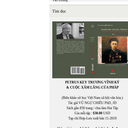
Việt Dzũng
Việt Khang
VIỆT MINH
Tìm đọc
Việt Nguyên
Việt Phương
VIỆT TRÚC
VIETNAM FILM CLUB
VIETNAM FILM CLUB, CHU LYNH, THỤY KHU
VIETNAM.NET
VĨNH HẢO
VĨNH THÔNG
VNDC Radio
VÕ CÔNG LIÊM
VÕ ĐÌNH
VÕ KỲ ĐIỀN
Võ Phiến
PETRUS KEY TRƯƠNG VĨNH KÝ
Võ Thị Như Mai
& CUỘC XÂM LĂNG CỦA PHÁP
Võ Thị Xuân Hà
VÕ VIỆT DŨNG
(Biên khảo sử học Việt Nam xã hội văn hóa.)
VOA ASIA
Tác giả VŨ NGỰ CHIÊU PhD, JD
VOA Tiếng Việt
Sách gần 850 trang / chia làm Hai Tập
VŨ ÁNH
Gía mỗi tập :
$30.00
USD
Vũ Đảm
Tạp chí Hợp-Lưu xuất bản 11-2019
Vũ Đỗ Hoàng
VŨ DY