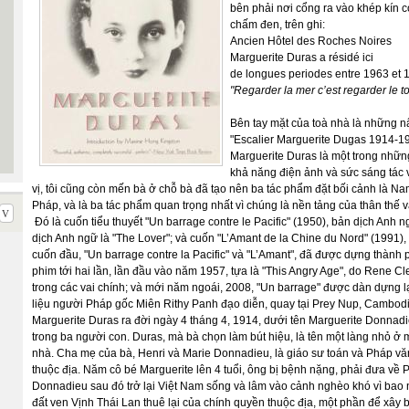
bên phải nơi cổng ra vào khép kín
chấm đen, trên ghi:
Ancien Hôtel des Roches Noires
Marguerite Duras a résidé ici
de longues periodes entre 1963 et 
"Regarder la mer c’est regarder le to
Bên tay mặt của toà nhà là những nấ
"Escalier Marguerite Dugas 1914-199
Marguerite Duras là một trong những 
khả năng điện ảnh và sức sáng tác 
vị, tôi cũng còn mến bà ở chỗ bà đã tạo nên ba tác phẩm đặt bối cảnh là Na
Pháp, và là ba tác phẩm quan trọng nhất vì chúng là nền tảng của thân thế 
Đó là cuốn tiểu thuyết "Un barrage contre le Pacific" (1950), bản dịch Anh 
dịch Anh ngữ là "The Lover"; và cuốn "L’Amant de la Chine du Nord" (1991),
cuốn đầu, "Un barrage contre la Pacific" và "L’Amant", đã được dựng thàn
phim tới hai lần, lần đầu vào năm 1957, tựa là "This Angry Age", do Rene C
trong các vai chính; và mới năm ngoái, 2008, "Un barrage" được dàn dựng lạ
liệu người Pháp gốc Miên Rithy Panh đạo diễn, quay tại Prey Nup, Cambodi
Marguerite Duras ra đời ngày 4 tháng 4, 1914, dưới tên Marguerite Donnadieu
trong ba người con. Duras, mà bà chọn làm bút hiệu, là tên một làng nhỏ 
nhà. Cha mẹ của bà, Henri và Marie Donnadieu, là giáo sư toán và Pháp 
thuộc địa. Năm cô bé Marguerite lên 4 tuổi, ông bị bệnh nặng, phải đưa về Ph
Donnadieu sau đó trở lại Việt Nam sống và lâm vào cảnh nghèo khó vì bao 
đất ven Vịnh Thái Lan thuê lại của chính quyền thuộc địa, một phần để xây 