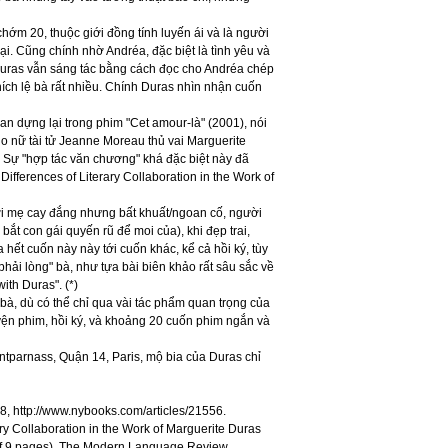
chớm 20, thuộc giới đồng tính luyến ái và là người
i. Cũng chính nhờ Andréa, đặc biệt là tình yêu và
, Duras vẫn sáng tác bằng cách đọc cho Andréa chép
ích lệ bà rất nhiều. Chính Duras nhìn nhận cuốn
 dựng lại trong phim "Cet amour-là" (2001), nói
o nữ tài tử Jeanne Moreau thủ vai Marguerite
 Sự "hợp tác văn chương" khá đặc biệt này đã
Differences of Literary Collaboration in the Work of
ười mẹ cay đắng nhưng bất khuất/ngoan cố, người
bắt con gái quyến rũ để moi của), khi đẹp trai,
a hết cuốn này này tới cuốn khác, kể cả hồi ký, tùy
phải lòng" bà, như tựa bài biên khảo rất sâu sắc về
th Duras". (*)
à, dù có thể chỉ qua vài tác phẩm quan trọng của
uyện phim, hồi ký, và khoảng 20 cuốn phim ngắn và
ntparnass, Quận 14, Paris, mộ bia của Duras chỉ
, http://www.nybooks.com/articles/21556.
ary Collaboration in the Work of Marguerite Duras
ts of 9 pages), The Modern Language Review,