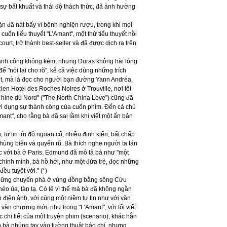
là sự bất khuất và thái độ thách thức, đã ảnh hưởng
hận đã nát bấy vì bệnh nghiện rượu, trong khi mọi
 cuốn tiểu thuyểt "L’Amant", một thứ tiểu thuyết hồi
rt, trở thành best-seller và đã được dịch ra trên
ành công không kém, nhưng Duras không hài lòng
ể "nói lại cho rõ", kể cả việc dùng những trích
iết, mà là đọc cho người bạn đường Yann Andréa,
ncien Hotel des Roches Noires ở Trouville, nơi tôi
Chine du Nord" ("The North China Love") cũng đã
ợi dụng sự thành công của cuốn phim. Đến cả chủ
ant", cho rằng bà đã sai lầm khi viết một ấn bản
ự tin tới độ ngoan cố, nhiều định kiến, bất chấp
ùng biện và quyến rũ. Bà thích nghe người ta tán
c với bà ở Paris. Edmund đã mô tả bà như "một
 chính mình, bà hồ hởi, như một đứa trẻ, đọc những
u tuyệt vời." (*)
 những chuyến phà ở vùng đồng bằng sông Cửu
o úa, tàn tạ. Có lẽ vì thế mà bà đã không ngần
 điện ảnh, với cùng một niềm tự tin như với văn
văn chương mới, như trong "L’Amant", với lối viết
c chi tiết của một truyện phim (scenario), khác hẳn
ạo bà nhúng tay vào tường thuật báo chí, nhưng