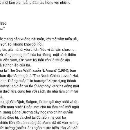
 có một tấm biển bằng đá mầu hồng với những
1996
ut"
c thang dẫn xuống bãi biển, với một tấm biển đề,
6". Tôi không khỏi bồi hồi.
tác giả mà tôi yêu thích. Yêu vì tài văn chương,
vô cùng phong phú của bà. Song, một cách thiên
m Việt Nam, tức Nam Kỳ thời còn là thuộc địa
và sự nghiệp của bà.
ngữ là "The Sea Wall"; cuốn "L’Amant" (1984), bản
 bản dịch Anh ngữ là "The North China Lover". Hai
h phim. Riêng cuốn "Un barrage" được dựng thành
lement đạo diễn và tài tử Anthony Perkins đóng một
i dưới tựa cùng tên với sách, do nhà làm phim tài
a.
, tại Gia Định, Sàigòn, là con gái duy nhất và út
ở miền nam nước Pháp, nơi cha bà làm chủ một ngôi
văn, sang Đông Dương dậy học cho chính quyền
áp điều trị, và chết tại đó. Bốn mẹ con bà
nhiều tiền để dành bà giáo Marie đã đổ vào miếng
bức tường (nhiều lần) ngăn nước biển tràn vào đất