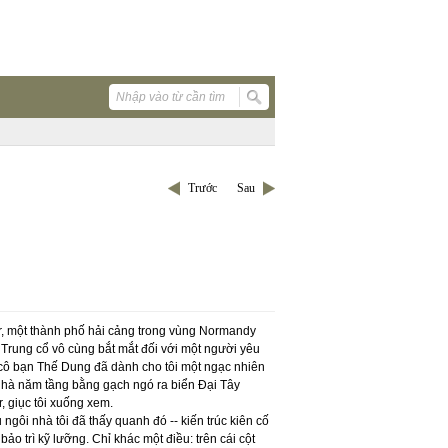
Trước
Sau
r, một thành phố hải cảng trong vùng Normandy
i Trung cổ vô cùng bắt mắt đối với một người yêu
, cô bạn Thế Dung đã dành cho tôi một ngạc nhiên
à nhà năm tầng bằng gạch ngó ra biển Đại Tây
, giục tôi xuống xem.
ngôi nhà tôi đã thấy quanh đó -- kiến trúc kiên cố
o trì kỹ lưỡng. Chỉ khác một điều: trên cái cột