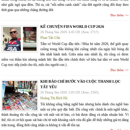
như giấc ngủ qua đêm. Thì ra, cái “nỗi niềm canh cánh” của đời người cũng đổi thay theo
thời gian qua những chặng đường đời.
Đọc thêm
KỂ CHUYỆN FIFA WORLD CUP 2026
26 Tháng Sáu 2026
4:45 CH
(Xem: 2717)
Phan Tấn Uẩn
Tấm vé World Cup đầu tiên / Mùa hè năm 2026, thế giới quay
cuồng trong bầu không khí cuồng nhiệt của ngày hội bóng đá
lớn nhất hành tinh. Giữa mùa náo nhiệt ấy, tôi cũng có được
niềm vui thầm kín nhưng mãnh liệt: lần đầu tiên chính thức sở hữu hai tấm vé xem World
Cup trực tiếp (một cho tôi, một cho người con ) .
Đọc thêm
KHI BÁO CHÍ BƯỚC VÀO CUỘC THANH LỌC
TẤT YẾU
26 Tháng Sáu 2026
2:03 CH
(Xem: 2345)
Hoàng Thị Bích Hà
Tôi không sống bằng nghề báo nhưng luôn dành cho nghề báo
một sự yêu quý đặc biệt. Dù công việc chính là một nghề khác,
thỉnh thoảng tôi vẫn cộng tác với một vài tờ báo, có bài được đăng và nhận nhuận bút. Vì
thế, tôi có cơ hội quan sát báo chí từ một khoảng cách vừa đủ gần để thấy những giá trị đáng
trân trọng, đồng thời cũng nhận ra không ít vấn đề tồn tại.