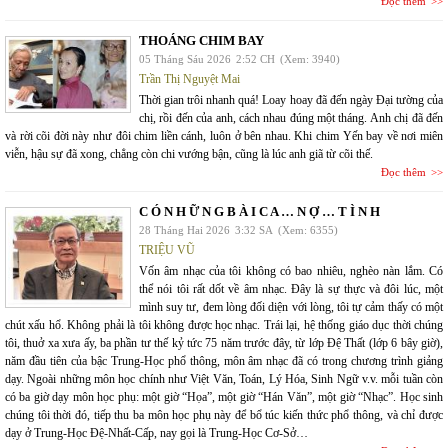
Đọc thêm
THOÁNG CHIM BAY
05 Tháng Sáu 2026
2:52 CH
(Xem: 3940)
Trần Thị Nguyệt Mai
Thời gian trôi nhanh quá! Loay hoay đã đến ngày Đại tường của
chị, rồi đến của anh, cách nhau đúng một tháng. Anh chị đã đến
và rời cõi đời này như đôi chim liền cánh, luôn ở bên nhau. Khi chim Yến bay về nơi miên
viễn, hậu sự đã xong, chẳng còn chi vướng bận, cũng là lúc anh giã từ cõi thế.
Đọc thêm
C Ó N H Ữ N G B À I C A … N Ợ … T Ì N H
28 Tháng Hai 2026
3:32 SA
(Xem: 6355)
TRIỆU VŨ
Vốn âm nhạc của tôi không có bao nhiêu, nghèo nàn lắm. Có
thể nói tôi rất dốt về âm nhạc. Đây là sự thực và đôi lúc, một
mình suy tư, đem lòng đối diện với lòng, tôi tự cảm thấy có một
chút xấu hổ. Không phải là tôi không được học nhạc. Trái lại, hệ thống giáo dục thời chúng
tôi, thuở xa xưa ấy, ba phần tư thế kỷ tức 75 năm trước đây, từ lớp Đệ Thất (lớp 6 bây giờ),
năm đầu tiên của bậc Trung-Học phổ thông, môn âm nhạc đã có trong chương trình giảng
dạy. Ngoài những môn học chính như Việt Văn, Toán, Lý Hóa, Sinh Ngữ v.v. mỗi tuần còn
có ba giờ dạy môn học phụ: một giờ “Họa”, một giờ “Hán Văn”, một giờ “Nhạc”. Học sinh
chúng tôi thời đó, tiếp thu ba môn học phụ này để bổ túc kiến thức phổ thông, và chỉ được
dạy ở Trung-Học Đệ-Nhất-Cấp, nay gọi là Trung-Học Cơ-Sở…