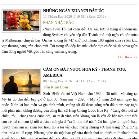
NHỮNG NGÀY XƯA NƠI ĐẤT ÚC
11 Tháng Bảy 2026
5:19 CH
(Xem: 2339)
PHAN NHẬT BẮC
-Năm 1978 Tôi đặt chân đến Úc sau hơn 9 tháng ở Indonesia,
dừng Sydney chuyển tiếp đến Thành phố một ngày có bốn mùa
là Melbourne, chuyến bay Qantas khổng lồ 747 chở một nhóm 100 người chia ra lên khu
vực thượng hạng trên chóp mũi. Tôi mang đôi dép hai màu chiếc đực chiếc cái đi bơ vơ giữa
đám đông người Việt gốc Tàu cùng vali sang trọng.
Đọc thêm
CÁM ƠN ĐẤT NƯỚC HOA KỲ - THANK YOU,
AMERICA
08 Tháng Bảy 2026
5:41 CH
(Xem: 2104)
Trần Kiêm Đoàn
Sinh 1946, tôi rời Việt Nam năm 1982 – 36 tuổi – và sống tại
Mỹ từ đó cho đến bây giờ ở tuổi 80. Năm nay – 2026 – Mỹ kỷ niệm 250 năm ngày lập
quốc. Nhìn lại bản thân và gia đình mình, chúng tôi đã được sống trên đất nước này ngót
một phần năm chặng đường của dòng lịch sử Hiệp Chủng Quốc Hoa Kỳ. / Càng đến tuổi xế
chiều, rồi... chạng vạng cuộc đời, sự ra đi vĩnh viễn không còn là vấn đề bận tâm như thời
còn trẻ mà chỉ còn lại nỗi ám ảnh tuổi già là “ra đi như thế nào”. Có lúc nghe tin người bạn,
người thân làm ăn kiếm bạc triệu đô la tôi vẫn chúc mừng nhưng với tâm trạng dửng dưng
như mùa thu lá rụng. Nhưng nghe tin một bạn già vừa thảnh thơi an nhiên ra đi nhanh như
khuất bóng chiều, tôi lại mừng đến xúc động và ước chi mình cũng sẽ ra đi nhanh và nhẹ