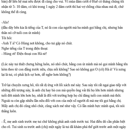
bàn) để liên hệ mai nếu được đi cùng cho vui. Vì mùa đám cưới ở Huế có tháng chúng tôi
nhận từ 5- 10 đám, có khi trong 1 ngày 2 đám cưới thì hai vợ chồng chia nhau mà đi, chứ
không thể đi cùng.
-Alo!
(đầu dây bên kia là tiếng của T, nó là con của người mà ba mình gọi bằng chị, nhưng bản
thân nó cỡ tuổi con út mình)
Tôi hỏi:
-Anh T à? Có Hùng nơi không, cho tui gặp nó chút.
Nghe tiếng của T trong điện thoại:
- Hùng ơi! Điện thoại con Hà nè!
(Lúc này tui thiệt chưng hửng luôn, nó nhỏ chút, bằng con út mình mà nó gọi mình bằng tên
kèm theo từ con đằng trước nữa, chịu nổi không? Sao nó không gọi O (cô) Hà à! Và xưng
lại là tui, có phải lịch sự hơn, dễ nghe hơn không?)
Trở lại chuyện xưng hô, tôi rất dị ứng với lối xách mé này. Sau này tôi rất ngại giao tiếp với
những đối tượng này, là anh chị hay bà con mà quyền ông vải thì họ lớn hơn mình nhưng
tuổi đời mình lớn hơn họ, nhất là đối với trường hợp họ chỉ đáng tuổi con mình mà thôi.
Ngoài ra còn gặp nhiều lần nữa đối với con của một số người dì mà mẹ tôi gọi bằng chị.
Mấy anh chị đó cũng nhỏ chút, cũng xách mé như vậy. Có lần mình bực mình quá, tôi nói
thẳng luôn.
- Ê, mẹ anh sinh trước mẹ tui chứ không phải anh sinh trước tui. Hai điều đó cần phân biệt
cho rõ. Tui sinh ra trước anh (chị) một ngày là tui đã khám phá thế giới trước anh một ngày