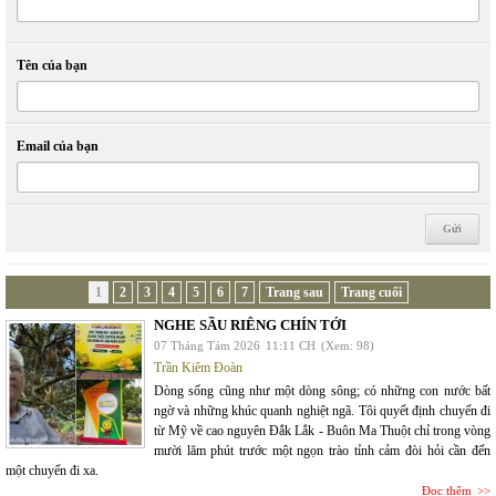
Tên của bạn
Email của bạn
1
2
3
4
5
6
7
Trang sau
Trang cuối
NGHE SẦU RIÊNG CHÍN TỚI
07 Tháng Tám 2026
11:11 CH
(Xem: 98)
Trần Kiêm Đoàn
Dòng sống cũng như một dòng sông; có những con nước bất
ngờ và những khúc quanh nghiệt ngã. Tôi quyết định chuyến đi
từ Mỹ về cao nguyên Đắk Lắk - Buôn Ma Thuột chỉ trong vòng
mười lăm phút trước một ngọn trào tỉnh cảm đòi hỏi cần đến
một chuyến đi xa.
Đọc thêm