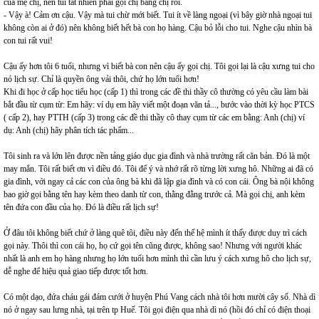
của mẹ chị, nên tui tất nhiên phải gọi chị bằng chị rồi.
- Vậy à! Cảm ơn cậu. Vậy mà tui chừ mới biết. Tui ít về làng ngoại (vì bây giờ nhà ngoại tui
không còn ai ở đó) nên không biết hết bà con họ hàng. Cậu bỏ lỗi cho tui. Nghe cậu nhìn bà
con tui rất vui!
Cậu ấy hơn tôi 6 tuổi, nhưng vì biết bà con nên cậu ấy gọi chị. Tôi gọi lại là cậu xưng tui cho
nó lịch sự. Chỉ là quyền ông vải thôi, chứ họ lớn tuổi hơn!
Khi đi học ở cấp học tiểu học (cấp 1) thì trong các đề thi thầy cô thường có yêu cầu làm bài
bắt đầu từ cụm từ: Em hãy: ví dụ em hãy viết một đoạn văn tả..., bước vào thời kỳ học PTCS
( cấp 2), hay PTTH (cấp 3) trong các đề thi thầy cô thay cụm từ các em bằng: Anh (chị) ví
dụ: Anh (chị) hãy phân tích tác phẩm...
Tôi sinh ra và lớn lên được nền tảng giáo dục gia đình và nhà trường rất căn bản. Đó là một
may mắn. Tôi rất biết ơn vì điều đó. Tôi để ý và nhớ rất rõ từng lời xưng hô. Những ai đã có
gia đình, với ngay cả các con của ông bà khi đã lập gia đình và có con cái. Ông bà nội không
bao giờ gọi bằng tên hay kèm theo danh từ con, thằng đằng trước cả. Mà gọi chị, anh kèm
tên đứa con đầu của họ. Đó là điều rất lịch sự!
Ở đâu tôi không biết chứ ở làng quê tôi, điều này đến thế hệ mình ít thấy được duy trì cách
gọi này. Thôi thì con cái họ, họ cứ gọi tên cũng được, không sao! Nhưng với người khác
nhất là anh em họ hàng nhưng họ lớn tuổi hơn mình thì cần lưu ý cách xưng hô cho lịch sự,
dễ nghe để hiệu quả giao tiếp được tốt hơn.
Có một dạo, đứa cháu gái đám cưới ở huyện Phú Vang cách nhà tôi hơn mười cây số. Nhà dì
nó ở ngay sau lưng nhà, tại trên tp Huế. Tôi gọi điện qua nhà dì nó (hồi đó chỉ có điện thoại