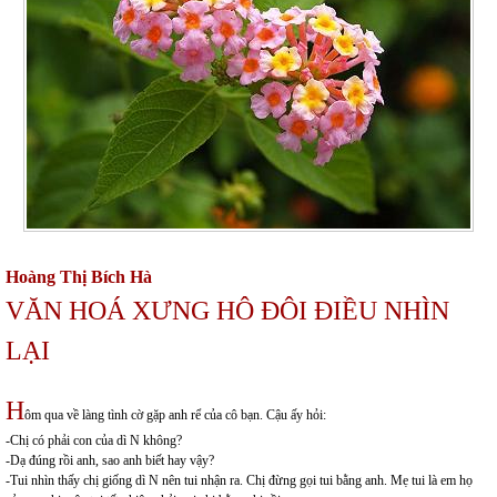
Hoàng Thị Bích Hà
VĂN HOÁ XƯNG HÔ ĐÔI ĐIỀU NHÌN
LẠI
H
ôm qua về làng tình cờ gặp anh rể của cô bạn. Cậu ấy hỏi:
-Chị có phải con của dì N không?
-Dạ đúng rồi anh, sao anh biết hay vậy?
-Tui nhìn thấy chị giống dì N nên tui nhận ra. Chị đừng gọi tui bằng anh. Mẹ tui là em họ