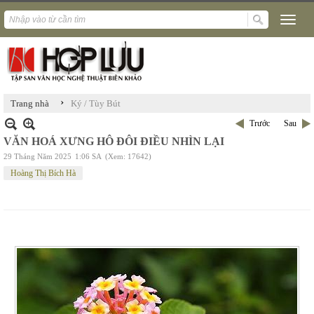
›
Trang nhà
Ký / Tùy Bút
Trước
Sau
VĂN HOÁ XƯNG HÔ ĐÔI ĐIỀU NHÌN LẠI
29 Tháng Năm 2025
1:06 SA
(Xem: 17642)
Hoàng Thị Bích Hà