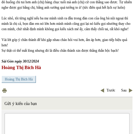
đó huống chi tui hơn anh (chị) hàng chục tuổi mà anh (chị) cứ con thằng sao được. Tự nhiên
nghe được gọi bằng chị, bằng anh sướng quá tưởng to à! (tức điên quá hết lịch sự luôn)
Lúc nhỏ, tôi từng nghĩ nếu ba mẹ mình sinh ra đầu trong đàn con của ông bà nội ngoại thì
mình là chị cả, bọn đàn em nó lớn hơn mình mình cũng gọi lại nó kiểu gọi nhường thay cho
con mình, chứ nhất định mình không gọi kiểu xách mé ấy, cảm thấy chối tai, rất khó nghe!
Vài lời góp ý chân thành để khi gặp nhau chào hỏi vui hơn, ấm áp hơn, giao tiếp hiệu quả
hơn!
Sự thật có thể mất lòng nhưng đó là điều chân thành xin được thẳng thắn bộc bạch!
Sài Gòn ngày 30/12/2024
Hoàng Thị Bích Hà
Hoàng Thị Bích Hà
Trước
Sau
Gửi ý kiến của bạn