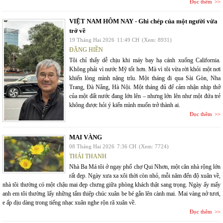
Đọc thêm
VIỆT NAM HÔM NAY - Ghi chép của một người vừa
trở về
19 Tháng Hai 2026
11:49 CH
(Xem: 8931)
ĐẶNG HIỀN
Tôi chỉ thấy dễ chịu khi máy bay hạ cánh xuống California.
Không phải vì nước Mỹ tốt hơn. Mà vì tôi vừa rời khỏi một nơi
khiến lòng mình nặng trĩu. Một tháng đi qua Sài Gòn, Nha
Trang, Đà Nẵng, Hà Nội. Một tháng đủ để cảm nhận nhịp thở
của một đất nước đang lớn lên – nhưng lớn lên như một đứa trẻ
không được hỏi ý kiến mình muốn trở thành ai.
Đọc thêm
MAI VÀNG
08 Tháng Hai 2026
7:36 CH
(Xem: 7724)
THÁI THANH
Nhà Ba Má tôi ở ngay phố chợ Qui Nhơn, một căn nhà rộng lớn
rất đẹp. Ngày xưa xa xôi thời còn nhỏ, mỗi năm đến độ xuân về,
nhà tôi thường có một chậu mai đẹp chưng giữa phòng khách thật sang trọng. Ngày ấy mấy
anh em tôi thường lấy những tấm thiệp chúc xuân be bé gắn lên cành mai. Mai vàng nở tươi,
e ấp dịu dàng trong tiếng nhạc xuân nghe rộn rã xuân về.
Đọc thêm