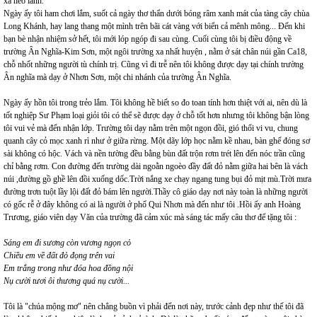
xa hẻo lánh.
Ngày ấy tôi ham chơi lắm, suốt cả ngày thơ thẩn dưới bóng râm xanh mát của tàng cây chùa
Long Khánh, hay lang thang một mình trên bãi cát vàng với biển cả mênh mông... Đến khi
bạn bè nhận nhiệm sở hết, tôi mới lóp ngóp đi sau cùng. Cuối cùng tôi bị điều động về
trường Ân Nghĩa-Kim Sơn, một ngôi trường xa nhất huyện , nằm ở sát chân núi gần Ca18,
chỗ nhốt những người tù chính trị. Cũng vì đi trễ nên tôi không được dạy tại chính trường
Ân nghĩa mà dạy ở Nhơn Sơn, một chi nhánh của trường Ân Nghĩa.
Ngày ấy hồn tôi trong trẻo lắm. Tôi không hề biết so đo toan tính hơn thiệt với ai, nên dù là
tốt nghiệp Sư Phạm loại giỏi tôi có thể sẽ được dạy ở chỗ tốt hơn nhưng tôi không bận lòng
tôi vui vẻ mà đến nhận lớp. Trường tôi dạy nằm trên một ngọn đồi, gió thổi vi vu, chung
quanh cây cỏ mọc xanh rì như ở giữa rừng. Một dãy lớp học nằm kề nhau, bàn ghế đóng sơ
sài không có hộc. Vách và nền tường đều bằng bùn đất trộn rơm trét lên đến nóc trần cũng
chỉ bằng rơm. Con đường đến trường dài ngoằn ngoèo đầy đất đỏ nằm giữa hai bên là vách
núi ,đường gồ ghề lên đồi xuống dốc.Trời nắng xe chạy ngang tung bụi đỏ mịt mù.Trời mưa
đường trơn tuột lầy lội đất đỏ bám lên người.Thầy cô giáo dạy nơi này toàn là những người
có gốc rễ ở đây không có ai là người ở phố Qui Nhơn mà đến như tôi .Hồi ấy anh Hoàng
Trương, giáo viên dạy Văn của trường đã cảm xúc mà sáng tác mấy câu thơ để tặng tôi :
Sáng em đi sương còn vương ngọn cỏ
Chiều em về đất đỏ đọng trên vai
Em trắng trong như đóa hoa đồng nội
Nụ cười tươi ôi thương quá nụ cười...
Tôi là "chúa mộng mơ" nên chẳng buồn vì phải đến nơi này, trước cảnh đẹp như thế tôi đã