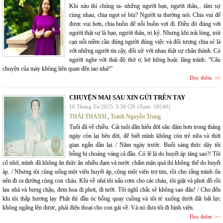
Khi nào thì chúng ta- những người bạn, người thân,.. tâm sự
cùng nhau, chia ngọt sẻ bùi? Người ta thường nói: Chia vui để
được vui hơn, chia buồn để nỗi buồn vơi đi. Điều đó đúng với
người thật sự là bạn, người thân, tri kỷ. Nhưng khi trải lòng, trút
cạn nỗi niềm cần đúng người đúng việc và đối tượng chia sẻ là
với những người tin cậy, đối xử với nhau thật sự chân thành. Có
người nghe với thái độ thờ ơ, hờ hững hoặc lãng tránh: “Câu
chuyện của mày không liên quan đến tao nhá!”
Đọc thêm
CHUYỆN MAI SAU XIN GỬI TRÊN TAY
16 Tháng Tư 2025
3:38 CH
(Xem: 18540)
THÁI THANH
,
Tranh Nguyễn Trung
Tuổi đã về chiều. Cải tuổi dần hiểu đời sâu đậm hơn trong tháng
ngày còn lại bên đời, để biết mình không còn trẻ nữa và thời
gian ngắn dần lại. / Năm ngày trước. Buổi sáng thức dậy tôi
bỗng bị choáng váng cả đầu. Có lẽ là do huyết áp tăng sao?/ Tôi
cố nhớ, mình đã không ăn thức ăn nhiều đạm và nước chấm mặn quá thì không thể do huyết
áp. / Nhưng tôi cũng uống một viên huyết áp, cộng một viên trợ tim, rồi cho rằng mình ổn
nên đi ra đường cùng con cháu. Khi về nhà tôi nấu cơm cho các cháu, tôi giặt và phơi đồ rồi
lau nhà và bưng chậu, đem hoa đi phơi, đi tưới. Tôi nghĩ chắc sẽ không sao đâu! / Cho đến
khi tôi thắp hương lạy Phật thì đầu óc bỗng quay cuồng và tôi té xuống dưới đất bất lực
không ngẩng lên được, phải điện thoại cho con gái về. Và nó đưa tôi đi bịnh viện.
Đọc thêm