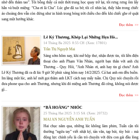
nhớ đến thăm tao”. Tôi bỗng thấy cả một thời trung học quay trở lại, tôi rưng rưng ôm lấy
hắn và buột miệng: “Cha ơi là Cha”. Lúc ghe đã xa bờ, tôi cố nhìn lại, thấy hắn trong chiếc
áo choàng đen vẫn còn đứng như in hình trong bóng trời chiều cho đến khi chiếc ghe rẽ quặt
sang một hướng khác.
Đọc thêm
Lê Ký Thương, Khép Lại Những Hẹn Hò...
14 Tháng Ba 2025
8:55 CH
(Xem: 17801)
Trần Thị Nguyệt Mai
Sáng sớm hôm nay, khi mở hộp thư, nhận được tin, tôi liền điện
thoại cho anh Phạm Văn Nhàn, người bạn thân với anh chị
Thương – Quy. Hỏi, “Anh Nhàn ơi, anh hay tin gì chưa? Anh
Lê Ký Thương đã ra đi lúc 9 giờ 50 phút sáng hôm nay 14/2/2025. Cả hai anh em đều buồn.
Im lặng một lúc, anh kể mới gọi thăm anh LKT cách nay mấy tuần. Chị Quy nói chuyện rồi
đưa phone qua cho anh Thương, nhưng khi đó miệng anh Thương đã cứng, không nói được
gì...
Đọc thêm
“BÀ HOÀNG” NHÓC
25 Tháng Hai 2025
3:15 SA
(Xem: 20732)
MAI AN NGUYỄN ANH TUẤN
Hai chục năm qua, những lúc không làm phim, Tuấn cận tôi
thường “ngứa tay” viết nhật ký, tản văn, tạp bút, tùy bút – mà
động lực chính yếu là cần trò chuyện với đứa con gái đầu lòng