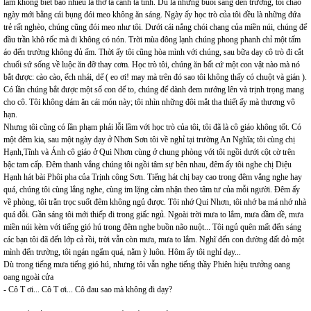
làm không biết bao nhiêu là thơ tả cảnh tả tình. Dù là những buổi sáng đến trường, tôi chào
ngày mới bằng cái bụng đói meo không ăn sáng. Ngày ấy học trò của tôi đều là những đứa
trẻ rất nghèo, chúng cũng đói meo như tôi. Dưới cái nắng chói chang của miền núi, chúng để
đầu trần khô rốc mà đi không có nón. Trời mùa đông lạnh chúng phong phanh chỉ một tấm
áo đến trường không đủ ấm. Thời ấy tôi cũng hòa mình với chúng, sau bữa dạy cô trò đi cắt
chuối sứ sống về luộc ăn đỡ thay cơm. Học trò tôi, chúng ăn bất cứ một con vật nào mà nó
bắt được: cào cào, ếch nhái, dế ( eo ơi! may mà trên đó sao tôi không thấy có chuột và gián ).
Có lần chúng bắt được một số con dế to, chúng để dành đem nướng lên và trịnh trọng mang
cho cô. Tôi không dám ăn cái món này; tôi nhìn những đôi mắt tha thiết ấy mà thương vô
hạn.
Nhưng tôi cũng có lần phạm phải lỗi lầm với học trò của tôi, tôi đã là cô giáo không tốt. Có
một đêm kia, sau một ngày dạy ở Nhơn Sơn tôi về nghỉ tại trường An Nghĩa; tôi cùng chị
Hạnh,Tĩnh và Ánh cô giáo ở Qui Nhơn cùng ở chung phòng với tôi ngồi dưới cột cờ trên
bậc tam cấp. Đêm thanh vắng chúng tôi ngồi tâm sự bên nhau, đêm ấy tôi nghe chị Diệu
Hạnh hát bài Phôi pha của Trịnh công Sơn. Tiếng hát chị bay cao trong đêm vắng nghe hay
quá, chúng tôi cùng lắng nghe, cùng im lặng cảm nhận theo tâm tư của mỗi người. Đêm ấy
về phòng, tôi trằn trọc suốt đêm không ngủ được. Tôi nhớ Qui Nhơn, tôi nhớ ba má nhớ nhà
quá đỗi. Gần sáng tôi mới thiếp đi trong giấc ngủ. Ngoài trời mưa to lắm, mưa dầm dề, mưa
miền núi kèm với tiếng gió hú trong đêm nghe buồn não nuột... Tôi ngủ quên mất đến sáng
các bạn tôi đã đến lớp cả rồi, trời vẫn còn mưa, mưa to lắm. Nghĩ đến con đường đất đỏ một
mình đến trường, tôi ngán ngẩm quá, nằm ỳ luôn. Hôm ấy tôi nghỉ dạy...
Dù trong tiếng mưa tiếng gió hú, nhưng tôi vẫn nghe tiếng thầy Phiên hiệu trưởng oang
oang ngoài cửa
- Cô T ơi... Cô T ơi... Cô đau sao mà không đi dạy?