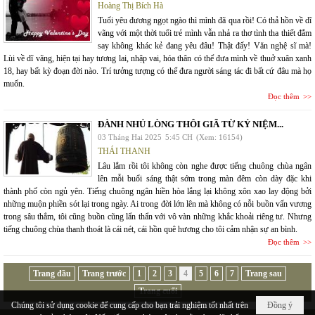
Hoàng Thị Bích Hà
Tuổi yêu đương ngọt ngào thì mình đã qua rồi! Có thả hồn về dĩ
vãng với một thời tuổi trẻ mình vẫn nhả ra thơ tình tha thiết đắm
say không khác kẻ đang yêu đâu! Thật đấy! Văn nghệ sĩ mà!
Lùi về dĩ vãng, hiện tại hay tương lai, nhập vai, hóa thân có thể đưa mình về thuở xuân xanh
18, hay bất kỳ đoạn đời nào. Trí tưởng tượng có thể đưa người sáng tác đi bất cứ đâu mà họ
muốn.
Đọc thêm
ĐÀNH NHỦ LÒNG THÔI GIÃ TỪ KỶ NIỆM...
03 Tháng Hai 2025
5:45 CH
(Xem: 16154)
THÁI THANH
Lâu lắm rồi tôi không còn nghe được tiếng chuông chùa ngân
lên mỗi buổi sáng thật sớm trong màn đêm còn dày đặc khi
thành phố còn ngủ yên. Tiếng chuông ngân hiền hòa lắng lại không xôn xao lay động bởi
những muộn phiền sót lại trong ngày. Ai trong đời lớn lên mà không có nỗi buồn vấn vương
trong sâu thẳm, tôi cũng buồn cũng lẩn thẩn với vô vàn những khắc khoải riêng tư. Nhưng
tiếng chuông chùa thanh thoát là cái nét, cái hồn quê hương cho tôi cảm nhận sự an bình.
Đọc thêm
Trang đầu
Trang trước
1
2
3
4
5
6
7
Trang sau
Trang cuối
Chúng tôi sử dụng cookie để cung cấp cho bạn trải nghiệm tốt nhất trên
Đồng ý