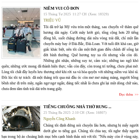
NIỀM VUI CÔ ĐƠN
15 Tháng Tư 2025
11:27 CH
(Xem: 18329)
TRIỆU VŨ
Tôi đã trở lại Mỹ vừa tròn một tháng, sau chuyến về thăm quê
hương dài ngày. Cưỡi mây lướt gió, tổng cộng hơn 20 tiếng
đồng hồ, suốt chặng đường dài nửa vòng trái đất, chỉ một lần
chuyển máy bay ở Đài-Bắc, Đài-Loan. Với tuổi đời khá cao, giờ
giấc khác biệt, nên tôi cần một thời gian điều chỉnh để sống lại
đời bình thường. Quê hương tuy xa rồi nhưng vẫn còn đó.
Những ghi nhận, những suy tư, cảm xúc; những tao ngộ khó
quên; những ước mong đã thành hiện thực; vẫn còn đây, còn trong trí tưởng, chưa phai mờ.
Lòng tôi chất đầy luyến lưu thương nhớ khi rời xa và hòa quyện với những niềm vui khó tả.
Đôi lúc tôi tự trách: đã một tháng trôi qua mà đầu óc còn mơ mơ màng màng, mgười bồng
bềnh như đi trên mây, ngẩn ngơ ngơ ngẩn; đáng tiếc nhất là chưa ghi lại một dòng chữ nào,
chưa đem tâm tình trải dài trên trang giấy.
Đọc thêm
TIẾNG CHUÔNG NHÀ THỜ RUNG ...
25 Tháng Ba 2025
2:10 CH
(Xem: 16807)
Nguyễn Công Khanh
Chúng tôi định đứng nói chuyện lâu hơn, nhưng bị mấy người
dưới ghe to tiếng gọi. Chúng tôi chia tay, tôi nghe thấy người
bạn trong bộ áo choàng linh mục bên cạnh bình thản nói với tôi: “Nếu mày còn ở vùng này,