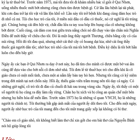
kỳ lạ từ thuở bé. Trước năm 1975, má tôi đưa tôi đi khám nhiều bác sĩ giỏi ở Qui Nhơn,
uống nhiều thuốc mới bớt nhưng cũng chưa tìm được bệnh gì. Cứ lâu lâu bệnh lại tái phát,
khi cơn đau trở lại tôi vật vã lăn lộn khổ sở. Lần này tôi trở bệnh khi đang cùng đám học trò
đi nhổ củ mi. Tội cho học trò của tôi, ở miền núi đâu có dầu có thuốc, nó cứ nghĩ là tôi trúng
gió. Chúng bưng cái đèn hột vịt, chắt dầu lửa ra tay xoa bóp lên bụng của cô nhưng không
bớt được. Cuối cùng, cái đám con trai giữa trưa nắng chói nó đã chạy vào tận chân núi Nghĩa
Điền để mời thầy về chữa cho tôi. Đó là một ông thầy người Thượng, chữa bằng cây cỏ của
núi rừng. Hồi đó tôi đau quá, nhưng nhờ cái thứ cây cỏ hoang dại kia; nhờ cái ông thầy
thuốc già người dân tộc; nhờ học trò nhỏ của tôi mà tôi bớt bệnh. Điều kỳ diệu là tôi bớt hẵn
luôn cho đến bây giờ.
Ngày ấy các bạn ở Qui Nhơn ra dạy ở nơi này, họ đã tìm cho mình có được một bờ vai ấm
cúng để dựa vào cho bớt nỗi cô đơn nhớ nhà. Tôi đơn lẻ từ thuở học trò cho đến khi là cô
giáo chưa có một mối tình, chưa một ai nắm lấy bàn tay hò hẹn. Nhưng tôi cũng có kỷ niệm
trong đời mình tại nơi chốn này. Hồi ấy, thiếu giáo viên trầm trọng nên tôi dạy cả ngày. Có
những giờ nghỉ, cô trò tôi đi đào củ chuối đi hái rau trong vùng sâu. Ngày ấy, tôi thấy có một
số người tù họ cũng ra đây làm rẫy rừng. Chân họ bị xích và bị công an quản chế một bên
nhưng họ hiền hòa dễ mến lắm. Trước năm 1975 họ là những sĩ quan VNCH, họ là những
người tù chính trị. Tôi thường bắt gặp ánh mắt của người ấy dõi theo tôi. Cho đến một ngày,
người ấy nhờ học trò của tôi mang đến cho tôi một trang giấy xếp lại không có bì thư.
"Chào em cô giáo nhỏ, tôi không biết làm thơ chỉ xin gởi cho em bài thơ của Nguyễn Bính
nói hộ giúp lòng tôi
Ước .