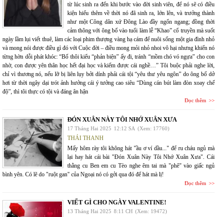
từ lúc sinh ra đến khi bước vào đời sinh viên, để nó sẽ có điều
kiện hiểu thêm về thời nó đã sinh ra, lớn lên, và trưởng thành
như một Công dân xứ Đông Lào đầy ngổn ngang; đồng thời
cảm thông với ông bố vào tuổi làm lễ “Khao” cổ truyền mà suốt
ngày lầm lụi viết thuê, làm các loại phim thượng vàng hạ cám để nuôi sống một gia đình nhỏ
và mong nói được điều gì đó với Cuộc đời – điều mong mỏi nhỏ nhoi vô hại nhưng khiến nó
từng hờn dỗi phát khóc: “Bố thôi kiểu “phản biện” ấy đi, tránh “mồm chó vó ngựa” cho con
nhờ, con được yên thân học hết đại học và kiếm được cái nghề…” Tôi buộc phải nghe lời,
chỉ vì thương nó, nếu lỡ bị liên lụy bởi dính phải cái tội “yêu thư yêu ngôn” do ông bố dở
hơi từ thời ngây dại trót ảnh hưởng cái ý tưởng cao siêu “Dùng cán bút làm đòn xoay chế
độ”, thì tôi thực có tội và đáng ân hận
Đọc thêm
ĐÓN XUÂN NÀY TÔI NHỚ XUÂN XƯA
17 Tháng Hai 2025
12:12 SA
(Xem: 17760)
THÁI THANH
Mấy hôm rày tôi không hát "ầu ơ ví dầu..." để ru cháu ngủ mà
lại hay hát cái bài "Đón Xuân Này Tôi Nhớ Xuân Xưa". Cái
thằng cu Ben em cu Tèo nghe êm tai mà "phê" vào giấc ngủ
bình yên. Có lẽ do "ruột gan" của Ngoại nó có gởi qua đó để hát mà lị!
Đọc thêm
VIẾT GÌ CHO NGÀY VALENTINE!
13 Tháng Hai 2025
8:11 CH
(Xem: 19472)