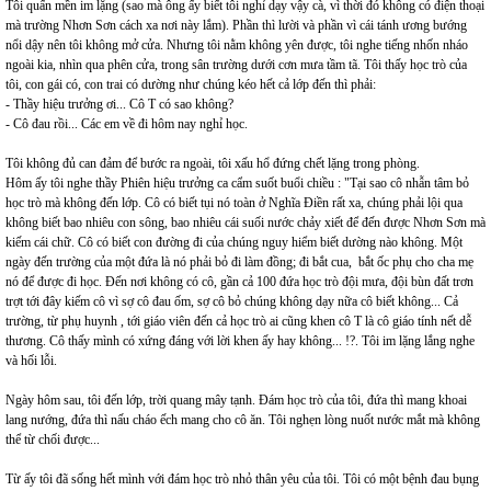
Tôi quấn mền im lặng (sao mà ông ấy biết tôi nghỉ dạy vậy cà, vì thời đó không có điện thoại
mà trường Nhơn Sơn cách xa nơi này lắm). Phần thì lười và phần vì cái tánh ương bướng
nổi dậy nên tôi không mở cửa. Nhưng tôi nằm không yên được, tôi nghe tiếng nhốn nháo
ngoài kia, nhìn qua phên cửa, trong sân trường dưới cơn mưa tầm tã. Tôi thấy học trò của
tôi, con gái có, con trai có dường như chúng kéo hết cả lớp đến thì phải:
- Thầy hiệu trưởng ơi... Cô T có sao không?
- Cô đau rồi... Các em về đi hôm nay nghỉ học.
Tôi không đủ can đảm để bước ra ngoài, tôi xấu hổ đứng chết lặng trong phòng.
Hôm ấy tôi nghe thầy Phiên hiệu trưởng ca cẩm suốt buổi chiều : "Tại sao cô nhẫn tâm bỏ
học trò mà không đến lớp. Cô có biết tụi nó toàn ở Nghĩa Điền rất xa, chúng phải lội qua
không biết bao nhiêu con sông, bao nhiêu cái suối nước chảy xiết để đến được Nhơn Sơn mà
kiếm cái chữ. Cô có biết con đường đi của chúng nguy hiểm biết dường nào không. Một
ngày đến trường của một đứa là nó phải bỏ đi làm đồng; đi bắt cua, bắt ốc phụ cho cha mẹ
nó để được đi học. Đến nơi không có cô, gần cả 100 đứa học trò đội mưa, đội bùn đất trơn
trợt tới đây kiếm cô vì sợ cô đau ốm, sợ cô bỏ chúng không dạy nữa cô biết không... Cả
trường, từ phụ huynh , tới giáo viên đến cả học trò ai cũng khen cô T là cô giáo tính nết dễ
thương. Cô thấy mình có xứng đáng với lời khen ấy hay không... !?. Tôi im lặng lắng nghe
và hối lỗi.
Ngày hôm sau, tôi đến lớp, trời quang mây tạnh. Đám học trò của tôi, đứa thì mang khoai
lang nướng, đứa thì nấu cháo ếch mang cho cô ăn. Tôi nghẹn lòng nuốt nước mắt mà không
thể từ chối được...
Từ ấy tôi đã sống hết mình với đám học trò nhỏ thân yêu của tôi. Tôi có một bệnh đau bụng