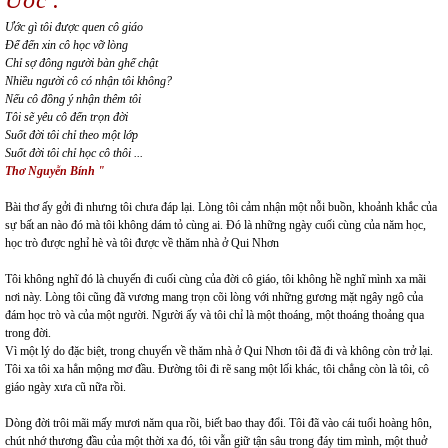
Ước gì tôi được quen cô giáo
Để đến xin cô học vỡ lòng
Chỉ sợ đông người bàn ghế chật
Nhiều người cô có nhận tôi không?
Nếu cô đồng ý nhận thêm tôi
Tôi sẽ yêu cô đến trọn đời
Suốt đời tôi chỉ theo một lớp
Suốt đời tôi chỉ học cô thôi ...
Thơ Nguyễn Bính "
Bài thơ ấy gởi đi nhưng tôi chưa đáp lại. Lòng tôi cảm nhận một nỗi buồn, khoảnh khắc của
sự bất an nào đó mà tôi không dám tỏ cùng ai. Đó là những ngày cuối cùng của năm học,
học trò được nghỉ hè và tôi được về thăm nhà ở Qui Nhơn
Tôi không nghĩ đó là chuyến đi cuối cùng của đời cô giáo, tôi không hề nghĩ mình xa mãi
nơi này. Lòng tôi cũng đã vương mang trọn cõi lòng với những gương mặt ngây ngô của
đám học trò và của một người. Người ấy và tôi chỉ là một thoáng, một thoáng thoảng qua
trong đời.
Vì một lý do đặc biệt, trong chuyến về thăm nhà ở Qui Nhơn tôi đã đi và không còn trở lại.
Tôi xa tôi xa hẳn mộng mơ đầu. Đường tôi đi rẽ sang một lối khác, tôi chẳng còn là tôi, cô
giáo ngày xưa cũ nữa rồi.
Dòng đời trôi mãi mấy mươi năm qua rồi, biết bao thay đổi. Tôi đã vào cái tuổi hoàng hôn,
chút nhớ thương đầu của một thời xa đó, tôi vẫn giữ tận sâu trong đáy tim mình, một thuở