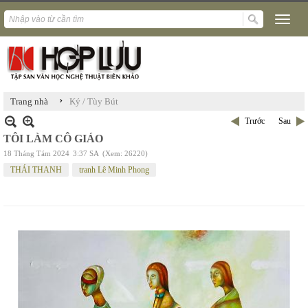
›
Trang nhà
Ký / Tùy Bút
Trước
Sau
TÔI LÀM CÔ GIÁO
18 Tháng Tám 2024
3:37 SA
(Xem: 26220)
THÁI THANH
tranh Lê Minh Phong