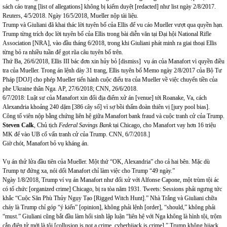
sách cáo trạng [list of allegations] không bị kiểm duyệt [redacted] như list ngày 2/8/2017.
Reuters, 4/5/2018. Ngày 16/5/2018, Mueller nộp tài liệu.
Trump và Giuliani đã khai thác lời tuyên bố của Ellis để vu cáo Mueller vượt qua quyền hạn.
Trump từng trích đọc lời tuyên bố của Ellis trong bài diễn văn tại Đại hội National Rifle
Association [NRA], vào đầu tháng 6/2018, trong khi Giuliani phát minh ra giai thoại Ellis
từng bỏ ra nhiều tuần để gọt rũa câu tuyên bố trên.
Thứ Ba, 26/6/2018, Ellis III bác đơn xin hủy bỏ [dismiss] vụ án của Manafort vì quyền điều
tra của Mueller. Trong án lệnh dày 31 trang, Ellis tuyên bố Memo ngày 2/8/2017 của Bộ Tư
Pháp [DOJ] cho phép Mueller tiến hành cuộc điểu tra của Mueller về việc chuyển tiền của
phe Ukraine thân Nga. AP, 27/6/2018; CNN, 26/6/2018.
6/7/2018: Luật sư của Manafort xin đổi địa điểm xử án [venue] tới Roanake, Va, cách
Alexandria khoảng 240 dặm [386 cây số] vì sợ bồi thẩm đoàn thiên vị [jury pool bias].
Công tố viên nộp bằng chứng liên hệ giữa Manafort bank fraud và cuộc tranh cử của Trump.
Steven Calk
, Chủ tịch
Federal Saving
s
Bank
tại Chicago, cho Manafort vay hơn 16 triệu
MK để vào UB cố vấn tranh cử của Trump. CNN, 6/7/2018.]
Giờ chót, Manafort bỏ vụ kháng án.
Vụ án thử lửa đầu tiên của Mueller. Một thứ “OK, Alexandria” cho cả hai bên. Mặc dù
Trump tự đứng xa, nói dối Manafort chỉ làm việc cho Trump “49 ngày.”
Ngày 1/8/2018, Trump ví vụ án Manafort như đối xử với Alfonse Capone, một trùm tội ác
có tổ chức [organized crime] Chicago, bị ra tòa năm 1931. Tweets: Sessions phải ngưng tức
khắc “Cuộc Săn Phù Thủy Ngụy Tạo [Rigged Witch Hunt].” Nhà Trắng và Giuliani chữa
cháy là Trump chỉ góp “ý kiến” [opinion], không phải lệnh [order], “should,” không phải
“must.” Giuliani cũng bắt đầu làm hổi sinh lập luận “liên hệ với Nga không là hình tội, trộm
cắp điện tử mới là tội [collusion is not a crime, cyberhijack is crime],” Trump không hijack,