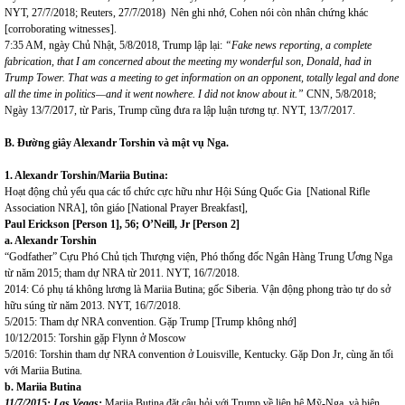
NYT, 27/7/2018; Reuters, 27/7/2018) Nên ghi nhớ, Cohen nói còn nhân chứng khác
[corroborating witnesses].
7:35 AM, ngày Chủ Nhật, 5/8/2018, Trump lập lại:
“
Fake news reporting, a complete
fabrication, that I am concerned about the meeting my wonderful son, Donald, had in
Trump Tower. That was a meeting to get information on an opponent, totally legal and done
all the time in politics—and it went nowhere. I did not know about it.
”
CNN, 5/8/2018;
Ngày 13/7/2017, từ Paris, Trump cũng đưa ra lập luận tương tự. NYT, 13/7/2017.
B. Đường giây Alexandr Torshin và mật vụ Nga.
1. Alexandr Torshin/Mariia Butina:
Hoạt động chủ yếu qua các tổ chức cực hữu như Hội Súng Quốc Gia [National Rifle
Association NRA], tôn giáo [National Prayer Breakfast],
Paul Erickson [Person 1], 56; O’Neill, Jr [Person 2]
a. Alexandr Torshin
“Godfather” Cựu Phó Chủ tịch Thượng viện,
Phó thống đốc Ngân Hàng Trung Ương Nga
từ năm 2015; tham dự NRA từ 2011. NYT, 16/7/2018.
2014: Có phụ tá không lương là Mariia Butina; gốc Siberia. Vận động phong trào tự do sở
hữu súng từ năm 2013. NYT, 16/7/2018.
5/2015: Tham dự NRA convention. Gặp Trump [Trump không nhớ]
10/12/2015: Torshin gặp Flynn ở Moscow
5/2016: Torshin tham dự NRA convention ở Louisville, Kentucky. Gặp Don Jr, cùng ăn tối
với Mariia Butina.
b. Mariia Butina
11/7/2015: Las Vegas:
Mariia Butina đặt câu hỏi với Trump về liên hệ Mỹ-Nga, và biện