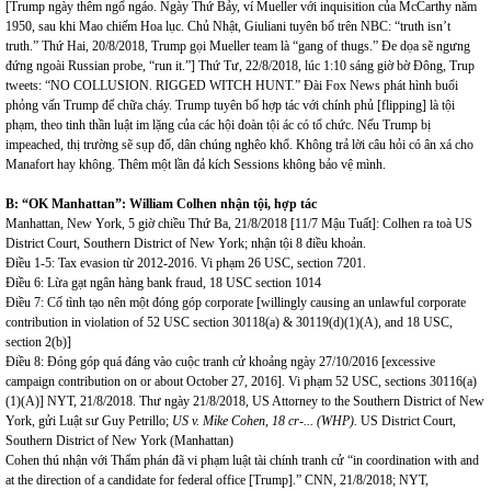
[Trump ngày thêm ngổ ngáo. Ngày Thứ Bảy, ví Mueller với inquisition của McCarthy năm
1950, sau khi Mao chiếm Hoa lục. Chủ Nhật, Giuliani tuyên bố trên NBC: “truth isn’t
truth.” Thứ Hai, 20/8/2018, Trump gọi Mueller team là “gang of thugs.” Đe dọa sẽ ngưng
đứng ngoài Russian probe, “run it.”] Thứ Tư, 22/8/2018, lúc 1:10 sáng giờ bờ Đông, Trup
tweets: “NO COLLUSION. RIGGED WITCH HUNT.” Đài Fox News phát hình buổi
phỏng vấn Trump để chữa cháy. Trump tuyên bố hợp tác với chính phủ [flipping] là tội
phạm, theo tinh thần luật im lặng của các hội đoàn tội ác có tổ chức. Nếu Trump bị
impeached, thị trường sẽ sụp đổ, dân chúng nghêo khổ. Không trả lời câu hỏi có ân xá cho
Manafort hay không. Thêm một lần đả kích Sessions không bảo vệ mình.
B:
“OK Manhattan”:
William Colhen nhận tội
, h
ợp t
ác
Manhattan, New York, 5 giờ chiều
Thứ Ba, 21/8/2018 [11/7 Mậu Tuất]: Colhen ra toà US
District Court, Southern District of New York; nhận tội 8 điều khoản.
Điều 1-5: Tax evasion từ 2012-2016. Vi phạm 26 USC, section 7201.
Điều 6: Lừa gạt ngân hàng bank fraud, 18 USC section 1014
Điều 7: Cố tình tạo nên một đóng góp corporate [willingly causing an unlawful corporate
contribution in violation of 52 USC section 30118(a) & 30119(d)(1)(A), and 18 USC,
section 2(b)]
Điều 8: Đóng góp quá đáng vào cuộc tranh cử khoảng ngày 27/10/2016 [excessive
campaign contribution on or about October 27, 2016]. Vi phạm 52 USC, sections 30116(a)
(1)(A)] NYT, 21/8/2018. Thư ngày 21/8/2018, US Attorney to the Southern District of New
York, gửi Luật sư Guy Petrillo;
US v. Mike Cohen, 18 cr-...
(WHP)
.
US District Court,
Southern District of New York (Manhattan)
Cohen thú nhận với Thẩm phán đã vi phạm luật tài chính tranh cử “in coordination with and
at the direction of a candidate for federal office [Trump].” CNN, 21/8/2018; NYT,