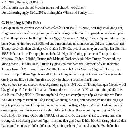
21/8/2018; Reuters, 21/8/2018.
Sẽ thảo luận hợp tác với Mueller (chưa nói chuyện với Cohen).
Dự trù hearing ngày 12/12/2018. Thẩm phán William H Pauley, III.
C. Phản Ứng &
Diễn Biến:
Giới quan sát và chuyên viên ví biến cố chiều Thứ Ba, 21/8/2018, như một cuộc động đất,
rúng động và có triển vọng làm rạn nứt nền móng chính phủ Trump—phần nào là sản phẩm
sự can thiệp của các hệ thống tình báo Nga; từ tòa đại sứ ở Mỹ, tới các cơ quan tình báo Liên
bang Nga, và tình báo quân đội, tới các cụm tình báo tài chính do các đại gia [oligarchs] mà
Trump và cố vấn thân cận tiếp xúc từ năm 1986, đặc biệt là sau chuyến qua Nga lần đầu năm
1987. Nếu tin được Trump, phi cơ chiến đấu Nga đã hộ tống phi cơ chở Trump tới tận
Moscow. Tháng 12/1988, Trump mời Mikhail Gorbachev tới thăm Trump Tower, nhưng
không thành. Từ năm 2005, Trump ký giao kèo một năm với Bayrock để khai thác một
Trump Tower ở Moscow. Tháng 2/2006, Trump nhờ Felix Sater hướng dẫn Don, Jr, và
Ivaka Trump đi thăm Nga. Năm 2008, Don Jr tuyên bố trong một buổi hội thảo địa ốc đã
qua Nga sáu lần, và tiền Nga tiếp tục đổ vào chương mục họ nhà Trump.
Qua sự bảo trợ của cha con Araz Agalarov, ngày 8-10/11/2013, Trump bay qua Moscow với
bầy gái đẹp để tổ chức thi hoa hậu. Trump được trả 14 triệu MK, và một món quà đặc biệt
của Putin. Tháng 5/2014, Trump tuyên bố từng nói chuyện trực tiếp và gián tiếp với Putin.
Sau khi Trump ra tranh cử Tổng thống vào tháng 6/2015, tình báo bán chính thức Nga gia
tăng tiếp xúc cha con Trump và phụ tá thân cận như Roger Stone, William Cohen, qua các
đường giây mới như Alexandr Torshin/ Marria Butina. Hai đầu mối quan trọg tại Mỹ là tổ
chức Hiệp Hội Súng Quốc Gia [NRA], và các tổ chức tôn giáo, trí thức, thương mại chủ
trương cải thiện bang giao với Nga—mà mục tiêu giai đoạn là hủy bỏ lệnh trừng phạt trả đũa
[sanctions] chính sách hiếu chiến của Nga, cùng các vi phạm nhân quyền. Đại biểu cho