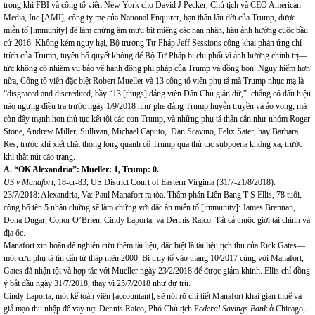
trong khi FBI và công tố viên New York cho David J Pecker, Chủ tịch và CEO American
Media, Inc [AMI], công ty mẹ của National Enquirer, bạn thân lâu đời của Trump, được
miễn tố [immunity] để làm chứng âm mưu bịt miệng các nạn nhân, hầu ảnh hưởng cuộc bầu
cử 2016. Không kém nguy hại, Bộ trưởng Tư Pháp Jeff Sessions công khai phản ứng chỉ
trích của Trump, tuyên bố quyết không để Bộ Tư Pháp bị chi phối vì ảnh hưởng chính trị—
tức không có nhiệm vụ bảo vệ hành động phi pháp của Trump và đồng bọn. Nguy hiểm hơn
nữa, Công tố viên đặc biệt Robert Mueller và 13 công tố viên phụ tá mà Trump nhục mạ là
“disgraced and discredited, bầy “13 [thugs] đảng viên Dân Chủ giận dữ,” chắng có dấu hiệu
nào ngưng điều tra trước ngày 1/9/2018 như phe đảng Trump huyễn truyền và ảo vọng, mà
còn đẩy mạnh hơn thủ tục kết tội các con Trump, và những phụ tá thân cận như nhóm Roger
Stone, Andrew Miller, Sullivan, Michael Caputo, Dan Scavino, Felix Sater, hay Barbara
Res, trước khi xiết chặt thòng lọng quanh cổ Trump qua thủ tục subpoena không xa, trước
khi thắt nút cáo trạng.
A. “OK Alexandria”: Mueller: 1, Trump:
0.
US v Manafort
, 18-cr-83, US District Court of Eastern Virginia (31/7-21/8/2018).
23/7/2018: Alexandria, Va: Paul Manafort ra tòa. Thẩm phán Liên Bang T S Ellis, 78 tuổi,
công bố tên 5 nhân chứng sẽ làm chứng với đặc ân miễn tố [immunity]: James Brennan,
Dona Dugar, Conor O’Brien, Cindy Laporta, và Dennis Raico. Tất cả thuộc giới tài chính và
địa ốc.
Manafort xin hoãn để nghiên cứu thêm tài liệu, đặc biệt là tài liệu tịch thu của Rick Gates—
một cựu phụ tá tín cẩn từ thập niên 2000. Bị truy tố vào tháng 10/2017 cùng với Manafort,
Gates đã nhận tội và hợp tác với Mueller ngày 23/2/2018 để được giảm khinh. Ellis chỉ đồng
ý bắt đầu ngày 31/7/2018, thay vì 25/7/2018 như dự trù.
Cindy Laporta, một kế toán viên [accountant], sẽ nói rõ chi tiết Manafort khai gian thuế và
giả mạo thu nhập để vay nợ. Dennis Raico, Phó Chủ tịch F
ederal Savings Bank
ở Chicago,