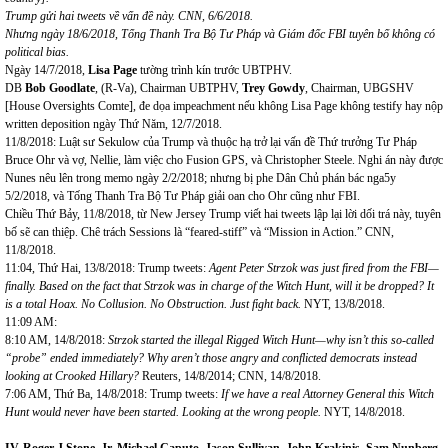
Trump gửi hai tweets về vấn đề này.
CNN, 6/6/2018.
Nhưng ngày 18/6/2018, Tổng Thanh Tra Bộ Tư Pháp và Giám đốc FBI tuyên bố không có
political bias.
Ngày 14/7/2018,
Lisa Page
tường trình kín trước UBTPHV.
DB
Bob Goodlate
, (R-Va), Chairman UBTPHV,
Trey Gowdy
, Chairman, UBGSHV
[House Oversights Comte], đe dọa impeachment nếu không Lisa Page không testify hay nộp
written deposition ngày Thứ Năm, 12/7/2018.
11/8/2018: Luật sư Sekulow của Trump và thuộc hạ trở lại vấn đề Thứ trưởng Tư Pháp
Bruce Ohr và vợ, Nellie, làm việc cho Fusion GPS, và Christopher Steele. Nghi án này được
Nunes nêu lên trong memo ngày 2/2/2018; nhưng bị phe Dân Chủ phán bác nga5y
5/2/2018, và Tống Thanh Tra Bộ Tư Pháp giải oan cho Ohr cũng như FBI.
Chiều Thứ Bảy, 11/8/2018, từ New Jersey Trump viết hai tweets lập lại lời dối trá này, tuyên
bố sẽ can thiệp. Chê trách Sessions là “feared-stiff” và “Mission in Action.” CNN,
11/8/2018.
11:04, Thứ Hai, 13/8/2018: Trump tweets:
Agent Peter Strzok was just fired from the FBI—
finally. Based on the fact that Strzok was in charge of the Witch Hunt, will it be dropped? It
is a total Hoax. No Collusion. No Obstruction. Just fight back.
NYT, 13/8/2018.
11:09 AM:
8:10 AM, 14/8/2018:
Strzok started the illegal Rigged Witch Hunt—why isn’t this so-called
“
probe
”
ended immediately? Why aren’t those angry and conflicted democrats instead
looking at Crooked Hillary?
Reuters, 14/8/2014; CNN, 14/8/2018.
7:06 AM, Thứ Ba, 14/8/2018: Trump tweets:
If we have a real Attorney General this Witch
Hunt would never have been started. Looking at the wrong people.
NYT, 14/8/2018.
I
V. Roger
J Stone
, Jr,
Michael Caputo, Jason Sullivan, John Krakinis,
Sam Nunberg,