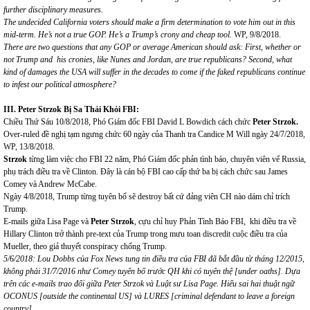
further disciplinary measures.
The undecided California voters should make a firm determination to vote him out in this
mid-term. He’s not a true GOP. He’s a Trump’s crony and cheap tool.
WP, 9/8/2018.
There are two questions that any GOP or average American should ask: First, whether or
not Trump and his cronies, like Nunes and Jordan, are true republicans? Second, what
kind of damages the USA will suffer in the decades to come if the faked republicans continue
to infest our political atmosphere?
III. Peter Strzok Bị Sa Thải Khỏi FBI:
Chiều Thứ Sáu 10/8/2018, Phó Giám đốc FBI David L Bowdich cách chức
Peter Strzok.
Over-ruled đề nghị tạm ngưng chức 60 ngày của Thanh tra Candice M Will ngày 24/7/2018,
WP, 13/8/2018.
Strzok
từng làm việc cho FBI 22 năm, Phó Giám đốc phản tình báo, chuyên viên vể Russia,
phụ trách điều tra về Clinton. Đây là cán bộ FBI cao cấp thứ ba bị cách chức sau James
Comey và Andrew McCabe.
Ngày 4/8/2018, Trump từng tuyên bố sẽ destroy bất cứ đảng viên CH nào dám chỉ trích
Trump.
E-mails giữa Lisa Page và
Peter Strzok
, cựu chỉ huy Phản Tình Báo FBI,
khi điều tra về
Hillary Clinton trở thành pre-text của Trump trong mưu toan discredit cuộc điều tra của
Mueller, theo giả thuyết conspiracy chống Trump.
5/6/2018:
Lou Dobbs c
ủ
a Fox News tung tin
điề
u tra c
ủ
a FBI
đã
b
ắ
t
đầ
u t
ừ
th
á
ng 12/2015,
kh
ô
ng ph
ả
i 31/7/2016 nh
ư
Comey tuy
ê
n b
ố
tr
ướ
c QH
khi có tuyên thệ
[under oa
t
hs].
Dựa
trên các e-mails trao đổi giữa Peter Strzok và Luật sư Lisa Page. Hiểu sai hai thuật ngữ
OCONUS
[outside the continental US]
và LURES
[criminal defendant to leave a foreign
country].