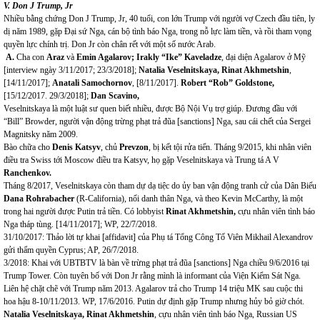
V. Don J Trump, Jr
Nhiều bằng chứng Don J Trump, Jr, 40 tuổi, con lớn Trump với người vợ Czech đầu tiên, ly
dị năm 1989, gặp Đại sứ Nga, cán bộ tình báo Nga, trong nỗ lực làm tiền, và rồi tham vọng
quyền lực chính trị. Don Jr còn chân rết với một số nước Arab.
A.
Cha con
Araz
và
Emin Agalarov;
Irakly “
I
ke” Kaveladze
, đại diện Agalarov ở Mỹ
[interview ngày 3/11/2017; 23/3/2018];
Natalia Veselnitskaya
,
Rinat Akhmetshin
,
[14/11/2017];
Anatali Samochornov
, [8/11/2017].
Robert “Rob” Goldstone
,
[15/12/2017. 29/3/2018];
Dan Scavino,
Veselnitskaya là một luật sư quen biết nhiều, được Bộ Nội Vụ trợ giúp. Đương đầu với
“Bill” Browder, người vận động trừng phạt trả đũa [sanctions] Nga, sau cái chết của Sergei
Magnitsky năm 2009.
Bào chữa cho
Denis Katsyv
, chủ
Prevzon
, bị kết tội rửa tiển. Tháng 9/2015, khi nhân viên
điều tra Swiss tới Moscow điều tra Katsyv, họ gặp Veselnitskaya và Trung tá A V
Ranchenkov.
Tháng 8/2017, Veselnitskaya còn tham dự dạ tiệc do ủy ban vận động tranh cử của Dân Biểu
Dana Rohrabacher
(R-California), nổi danh thân Nga, và theo Kevin McCarthy, là một
trong hai người được Putin trả tiền. Có lobbyist
Rinat Akhmetshin,
cựu nhân viên tình báo
Nga tháp tùng. [14/11/2017]; WP, 22/7/2018.
31/10/2017: Thảo lời tự khai [affidavit] của Phụ tá Tổng Công Tố Viên Mikhail Alexandrov
gửi thẩm quyền Cyprus; AP, 26/7/2018.
3/2018: Khai với UBTBTV là bàn về trừng phạt trả đũa [sanctions] Nga chiều 9/6/2016 tại
Trump Tower. Còn tuyên bố với Don Jr rằng mình là informant của Viện Kiểm Sát Nga.
Liên hệ chặt chẽ với Trump năm 2013. Agalarov trả cho Trump 14 triệu MK sau cuộc thi
hoa hậu 8-10/11/2013. WP, 17/6/2016. Putin dự định gặp Trump nhưng hủy bỏ giờ chót.
Natalia Veselnitskaya
,
Rinat Akhmetshin
, cựu nhân viên tình báo Nga, Russian US