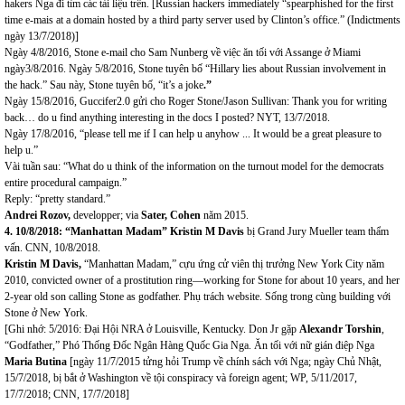
hakers Nga đi tìm các tài liệu trên. [Russian hackers immediately “spearphished for the first
time e-mais at a domain hosted by a third party server used by Clinton’s office.” (Indictments
ngày 13/7/2018)]
Ngày 4/8/2016, Stone e-mail cho Sam Nunberg về việc ăn tối với Assange ở Miami
ngày3/8/2016. Ngày 5/8/2016, Stone tuyên bố “Hillary lies about Russian involvement in
the hack.” Sau này, Stone tuyên bố, “it’s a joke
.”
Ngày 15/8/2016, Guccifer2.0 gửi cho Roger Stone/Jason Sullivan: Thank you for writing
back… do u find anything interesting in the docs I posted? NYT, 13/7/2018.
Ngày 17/8/2016, “please tell me if I can help u anyhow ... It would be a great pleasure to
help u.”
Vài tuần sau: “What do u think of the information on the turnout model for the democrats
entire procedural campaign.”
Reply: “pretty standard.”
Andrei Rozov,
developper; via
Sater, Cohen
năm 2015.
4.
10/8/2018: “Manhattan Madam” Kristin M Davis
bị Grand Jury Mueller team thẩm
vấn. CNN, 10/8/2018.
Kristin M Davis,
“Manhattan Madam,” cựu ứng cử viên thị trưởng New York City năm
2010, convicted owner of a prostitution ring—working for Stone for about 10 years, and her
2-year old son calling Stone as godfather. Phụ trách website. Sống trong cùng building với
Stone ở New York.
[Ghi nhớ: 5/2016: Đại Hội NRA ở Louisville, Kentucky. Don Jr gặp
Alexandr Torshin
,
“Godfather,” Phó Thống Đốc Ngân Hàng Quốc Gia Nga. Ăn tối với nữ gián điệp Nga
Maria Butina
[ngày 11/7/2015 tửng hỏi Trump về chính sách với Nga; ngày Chủ Nhật,
15/7/2018, bị bắt ở Washington về tội conspiracy và foreign agent; WP, 5/11/2017,
17/7/2018; CNN, 17/7/2018]