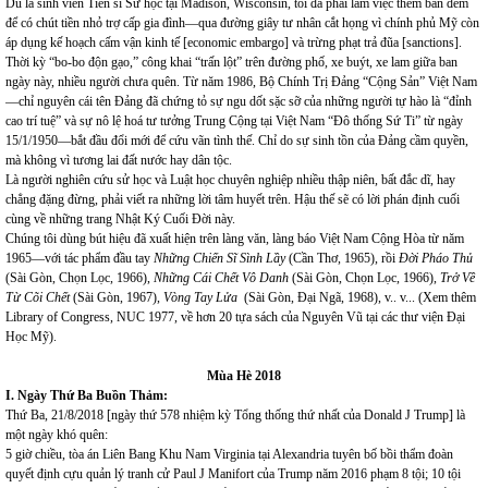
Dù là sinh viên Tiến sĩ Sử học tại Madison, Wisconsin, tôi đã phải làm việc thêm ban đêm
để có chút tiền nhỏ trợ cấp gia đình—qua đường giây tư nhân cắt họng vì chính phủ Mỹ còn
áp dụng kế hoạch cấm vận kinh tế [economic embargo] và trừng phạt trả đũa [sanctions].
Thời kỳ “bo-bo độn gạo,” công khai “trấn lột” trên đường phố, xe buýt, xe lam giữa ban
ngày này, nhiều người chưa quên. Từ năm 1986, Bộ Chính Trị Đảng “Cộng Sản” Việt Nam
—chỉ nguyên cái tên Đảng đã chứng tỏ sự ngu dốt sặc sỡ của những người tự hào là “đỉnh
cao trí tuệ” và sự nô lệ hoá tư tưởng Trung Cộng tại Việt Nam “Đô thống Sứ Ti” từ ngày
15/1/1950—bắt đầu đổi mới để cứu vãn tình thế. Chỉ do sự sinh tồn của Đảng cầm quyền,
mà không vì tương lai đất nước hay dân tộc.
Là người nghiên cứu sử học và Luật học chuyên nghiệp nhiều thập niên, bất đắc dĩ, hay
chẳng đặng đừng, phải viết ra những lời tâm huyết trên. Hậu thế sẽ có lời phán định cuối
cùng về những trang Nhật Ký Cuối Đời này.
Chúng tôi dùng bút hiệu đã xuất hiện trên làng văn, làng báo Việt Nam Cộng Hòa từ năm
1965—với tác phẩm đầu tay
Những Chiến Sĩ Sình Lầy
(Cần Thơ, 1965), rồi
Đời Pháo Thủ
(Sài Gòn, Chọn Lọc, 1966),
Những Cái Chết Vô Danh
(Sài Gòn, Chọn Lọc, 1966),
Trở Về
Từ Cõi Chết
(Sài Gòn, 1967),
Vòng Tay Lửa
(Sài Gòn, Đại Ngã, 1968), v.. v... (Xem thêm
Library of Congress, NUC 1977, về hơn 20 tựa sách của Nguyên Vũ tại các thư viện Đại
Học Mỹ).
Mùa Hè 2018
I.
Ngày Thứ Ba Buồn Thảm:
Thứ Ba, 21/8/2018 [ngày thứ 578 nhiệm kỳ Tổng thống thứ nhất của Donald J Trump] là
một ngày khó quên:
5 giờ chiều, tòa án Liên Bang Khu Nam Virginia tại Alexandria tuyên bố bồi thẩm đoàn
quyết định cựu quản lý tranh cử Paul J Manifort của Trump năm 2016 phạm 8 tội; 10 tội