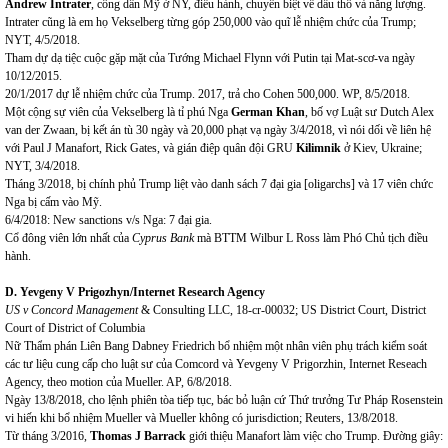
Andrew Intrater
, công dân Mỹ ở NY, điều hành, chuyên biệt về dầu thô và năng lượng.
Intrater cũng là em họ Vekselberg từng góp 250,000 vào quĩ lễ nhiệm chức của Trump;
NYT, 4/5/2018.
Tham dự dạ tiệc cuộc gặp mặt của Tướng Michael Flynn với Putin tại Mat-scơ-va ngày
10/12/2015.
20/1/2017 dự lễ nhiệm chức của Trump. 2017, trả cho Cohen 500,000. WP, 8/5/2018.
Một cộng sự viên của Vekselberg là tỉ phú Nga
German Khan
, bố vợ Luật sư Dutch Alex
van der Zwaan, bị kết án tù 30 ngày và 20,000 phạt vạ ngày 3/4/2018, vì nói dối về liên hệ
với Paul J Manafort, Rick Gates, và gián điệp quân đội GRU
Kilimnik
ở Kiev, Ukraine;
NYT, 3/4/2018.
Tháng 3/2018, bị chính phủ Trump liệt vào danh sách 7 đại gia [oligarchs] và 17 viên chức
Nga bị cấm vào Mỹ.
6/4/2018: New sanctions v/s Nga: 7 đại gia.
Cổ đông viên lớn nhất của
Cyprus Bank
mà BTTM Wilbur L Ross làm Phó Chủ tịch điều
hành.
D. Yevgeny V Prigozhyn/Internet Research Agency
US v Concord Management
& Consulting LLC, 18-cr-00032; US District Court, District
Court of District of Columbia
Nữ Thẩm phán Liên Bang Dabney Friedrich bổ nhiệm một nhân viên phụ trách kiểm soát
các tư liệu cung cấp cho luật sư của Comcord và Yevgeny V Prigorzhin, Internet Reseach
Agency, theo motion của Mueller. AP, 6/8/2018.
Ngày 13/8/2018, cho lệnh phiên tòa tiếp tục, bác bỏ luận cứ Thứ trưởng Tư Pháp Rosenstein
vi hiến khi bổ nhiệm Mueller và Mueller không có jurisdiction; Reuters, 13/8/2018.
Từ tháng 3/2016,
Thomas J Barrack
giới thiệu Manafort làm việc cho Trump. Đường giây: