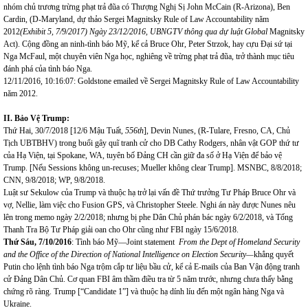
nhóm chủ trương trừng phạt trả đũa có Thượng Nghị Sị John McCain (R-Arizona), Ben
Cardin, (D-Maryland, dự thảo Sergei Magnitsky Rule of Law Accountability năm
2012
(
Exhibit 5, 7/9/2017
)
Ngày 23/12/2016, UBNGTV thông qua dự luật Global
Magnitsky
Act). Cộng đồng an ninh-tình báo Mỹ, kể cả Bruce Ohr, Peter Strzok, hay cựu Đại sứ tại
Nga McFaul, một chuyên viên Nga học, nghiêng về trừng phạt trả đũa, trở thành mục tiêu
đánh phá của tình báo Nga.
12/11/2016, 10:16:07: Goldstone emailed về Sergei Magnitsky Rule of Law Accountability
năm 2012.
II. Bảo Vệ Trump:
Thứ Hai, 30/7/2018 [12/6 Mậu Tuất,
5
56
th
],
Devin Nunes, (R-Tulare, Fresno, CA, Chủ
Tịch UBTBHV) trong buổi gây quĩ tranh cử cho DB Cathy Rodgers, nhân vật GOP thứ tư
của Hạ Viện, tại Spokane, WA, tuyên bố Đảng CH cần giữ đa số ở Hạ Viện để bảo vệ
Trump. [Nếu Sessions không un-recuses; Mueller không clear Trump]. MSNBC, 8/8/2018;
CNN, 9/8/2018; WP, 9/8/2018.
Luật sư Sekulow của Trump và thuộc hạ trở lại vấn đề Thứ trưởng Tư Pháp Bruce Ohr và
vợ, Nellie, làm việc cho Fusion GPS, và Christopher Steele. Nghi án này được Nunes nêu
lên trong memo ngày 2/2/2018; nhưng bị phe Dân Chủ phán bác ngày 6/2/2018, và Tống
Thanh Tra Bộ Tư Pháp giải oan cho Ohr cũng như FBI ngày 15/6/2018.
Thứ Sáu, 7/10/2016
: Tình báo Mỹ—Joint statement
From the Dept of Homeland Security
and the Office of the Direction of National Intelligence on Election Security—
khẳng quyết
Putin cho lệnh tình báo Nga trộm cắp tư liệu bầu cử, kể cả E-mails của Ban Vận động tranh
cử Đảng Dân Chủ. Cơ quan FBI âm thầm điều tra từ 5 năm trước, nhưng chưa thấy bằng
chứng rõ ràng. Trump [“Candidate 1”] và thuộc hạ dính líu đến một ngân hàng Nga và
Ukraine.