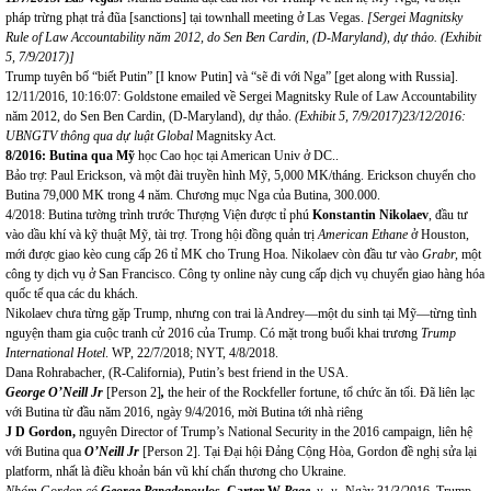
pháp trừng phạt trả đũa [sanctions] tại townhall meeting ở Las Vegas.
[
Sergei Magnitsky
Rule of Law Accountability năm 2012, do Sen Ben Cardin,
(
D-Maryland
)
, dự thảo.
(
Exhibit
5, 7/9/2017
)]
Trump tuyên bố “biết Putin” [I know Putin] và “sẽ đi với Nga” [get along with Russia].
12/11/2016, 10:16:07: Goldstone emailed về Sergei Magnitsky Rule of Law Accountability
năm 2012, do Sen Ben Cardin, (D-Maryland), dự thảo.
(
Exhibit 5, 7/9/2017
)
23/12/2016:
UBNGTV thông qua dự luật Global
Magnitsky Act.
8/2016: Butina qua Mỹ
học Cao học tại American Univ ở DC..
Bảo trợ: Paul Erickson, và một đài truyền hình Mỹ, 5,000 MK/tháng. Erickson chuyển cho
Butina 79,000 MK trong 4 năm. Chương mục Nga của Butina, 300.000.
4/2018: Butina tường trình trước Thượng Viện được tỉ phú
Konstantin Nikolaev
, đầu tư
vào dầu khí và kỹ thuật Mỹ, tài trợ. Trong hội đồng quản trị
American Ethane
ở Houston,
mới được giao kèo cung cấp 26 tỉ MK cho Trung Hoa. Nikolaev còn đầu tư vào
Grabr,
một
công ty dịch vụ ở San Francisco. Công ty online này cung cấp dịch vụ chuyển giao hàng hóa
quốc tế qua các du khách.
Nikolaev chưa từng gặp Trump, nhưng con trai là Andrey—một du sinh tại Mỹ—từng tình
nguyện tham gia cuộc tranh cử 2016 của Trump. Có mặt trong buổi khai trương
Trump
International Hotel
. WP, 22/7/2018; NYT, 4/8/2018.
Dana Rohrabacher, (R-California), Putin’s best friend in the USA.
George O’Neill Jr
[Person 2]
,
the heir of the Rockfeller fortune, tổ chức ăn tối. Đã liên lạc
với Butina từ đầu năm 2016, ngày 9/4/2016, mời Butina tới nhà riêng
J D Gordon,
nguyên Director of Trump’s National Security in the 2016 campaign, liên hệ
với Butina qua
O’Neill Jr
[Person 2]. Tại Đại hội Đảng Cộng Hòa, Gordon đề nghị sửa lại
platform, nhất là điều khoản bán vũ khí chấn thương cho Ukraine.
Nhóm Gordon có
George Papadopoulos,
Carter W
Page,
v.. v..
Ngày 31/3/2016, Trump