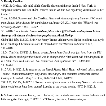
5.
Randy Credico:
4/9/2018: Credico, một nghệ sĩ hài, cầm đầu chương trình phát thanh ở New York, bị
subpoena ra trước Đại Bồi Thẩm Đoàn vầ liên hệ với tình báo Nga trong vụ trộm cắp tài liệu
tranh cử.
Tháng 9/2016, Stone e-mail cho
Credico
:
Please ask Assange for any State or HRC email
from August 10 to August 30, particularly on August 20, 2011 when she
[Hillary]
was
Secretary of State.”
WSJ, 24/5/2018.
3/10/2016: Stone tweets:
I have total confidence that @WikiLeaks and my hero Julian
Assange will educate the American people soon. #LockHerUp.
Chiều Thứ Bảy, 11/8/2018, từ New Jersey Trump viết hai tweets lập lại lời dối trá này, tuyên
bố sẽ can thiệp. Chê trách Sessions là “feared-stiff” và “Mission in Action.” CNN,
11/8/2018.
11:04, Thứ Hai, 13/8/2018: Trump tweets:
Agent Peter Strzok was just fired from the FBI—
finally. Based on the fact that Strzok was in charge of the Witch Hunt, will it be dropped? It
is a total Hoax. No Collusion. No Obstruction. Just fight back.
NYT, 13/8/2018.
11:09 AM:
8:10 AM, 14/8/2018:
Strzok started the illegal Rigged Witch Hunt—why isn’t this so-called
“
probe
”
ended immediately? Why aren’t those angry and conflicted democrats instead
looking at Crooked Hillary?
Reuters, 14/8/2014; CNN, 14/8/2018.
7:06 AM, Thứ Ba, 14/8/2018: Trump tweets:
If we have a real Attorney General this Witch
Hunt would never have been started. Looking at the wrong people.
NYT, 14/8/2018.
6.
Schmitz,
cố vấn của Trump, trách nhiệm việc tìm deleted emails của Clinton. Schmitz xuất
hiện trong tấm hình ngày 31/8/2016. Với Trump, Sessions, Paasopoulos, etc