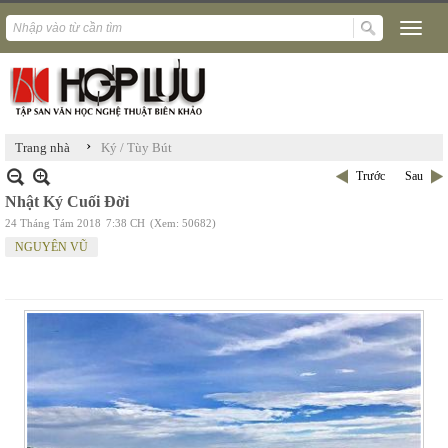
›
Trang nhà
Ký / Tùy Bút
Trước
Sau
Nhật Ký Cuối Đời
24 Tháng Tám 2018
7:38 CH
(Xem: 50682)
NGUYÊN VŨ