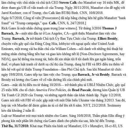
làm chứng việc chủ nhân và chủ tịch CEO
Steven Calk
cho Manafort vay 16 triệu MK, để
được tham gia UB cố vấn tranh cử của Trump. Ngày 30/11/2016, Manafort còn đề nghị với
Jared Kushner, con rể Trump, cho Calk làm BT/Bộ Binh. CNN, 10/8/2018.
Ngày 6/7/2018, Công tố viên [Prosecutors] đã nộp bằng chứng liên hệ giữa Manafort “bank
fraud” và “Trump campaign,” qua
Calk.
CNN, 6, 24/7/2018.]
Rick Gates là một nhân chứng quan trọng [star witness]. Từ tháng 3/2016
Thomas J
Barrack, Jr—
một nhà đầu tư ở Los Angeles, CA
—
giới thiệu Manafort làm việc cho
Trump.
Barrack, Jr
trở thành Chủ tịch Ủy Ban Tựu Chức của Trump.
Elliott Broidy
,
chuyên viên gây quĩ của Đảng Cộng Hòa, lobbyist với ngoại quốc như United Arab
Emirates, một trong vài ba thân chủ của William Cohen—nổi danh với những thủ thuật bịt
miệng nhân chứng bằng tiền bạc và giao kèo không tiết lộ [Non-Disclosre Agreements, hay
NDA], qua hệ thống tòa trọng tài, hiện đã xin nhận tội 8 tội danh lữa gạt ngân hàng, trốn
thuế, vi phạm luật tranh cử dưới sụ chỉ thị của Trump, đang bị FBI và IRS điều tra thêm về
liên hệ với quĩ từ thiện Trump Foundation—làm Phó Chủ tịch. Sau khi Manafort từ chức
ngày 19/8/2016, Gates tiếp tục làm việc cho Trump, qua
Barrack
, Jr và Broidy
. Barrack và
Broidy trả lương cho Gates về cố vấn đường lối của chính phủ mới.
Gates—mặc dù bị điều tra từ tháng 10/2016— trở thành phụ tá UBLễ Nhiệm Chức, gây quĩ
25 triệu MK cho tổ chức
America First Policies
, do
Brad Pascale
, đương kim Quản lý UB
Tái Tranh Cử 2020 của Trump, và những người thân cận khác thành lập. Ngày 1/2/2018,
Gates nói dối với FBI về cuộc gặp mặt với một Dân biểu Ukraine vào tháng 3/2013. Sau đó,
hợp tác với Mueller để được giảm án tù có thể lên tới 6 năm. NYT, 23/2/2018. Testimony
kéo dài khoảng 2 tuần lễ.
Luật sư Manafort trút mọi trách nhiệm cho Gates. Sáng 10/8/2018, Thẩm phán Ellis đồng ý
phong kín một phần lời chứng của Gates dành cho phiên tòa sau, liên hệ đến Trump.
Thứ
Ba,
31/7
/201
8:
Khai mạc Phiên tòa hình sự Manafort;
US v Manafort
, 18-cr-83, US