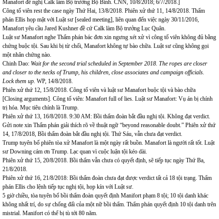
Manafort đề nghị Calk làm Bộ trưởng Bộ Binh. CNN, 10/8/2018; 6/7/2018.]
Công tố viên rest the case ngày Thứ Hai, 13/8/2018. Phiên xử thứ 11, 14/8/2018. Thẩm
phán Ellis họp mật với Luật sư [sealed meeting], liên quan đến việc ngày 30/11/2016,
Manafort yêu cầu Jared Kushner đề cứ Calk làm Bộ trưởng Lục Quân.
Luật sư Manafort nghe Thẩm phán bác đơn xin ngưng xét xử vì công tố viên không đủ bằng
chứng buộc tội. Sau khi bị từ chối, Manafort không tự bào chữa. Luật sư cũng không gọi
một nhân chứng nào.
Chinh Dao:
Wait for the second trial scheduled in September 2018. The ropes are closer
and closer to the necks of Trump, his children, close associates and campaign officials.
Lock them up.
WP, 14/8/2018.
Phiên xử thứ 12, 15/8/2018. Công tố viên và luật sư Manafort buộc tội và bào chữa
[Closing arguments]. Công tố viên: Manafort full of lies. Luật sư Manafort: Vụ án bị chính
trị hóa. Mục tiêu chính là Trump.
Phiên xử thứ 13, 16/8/2018. 9:30 AM: Bồi thẩm đoàn bắt đầu nghị tội. Không đạt verdict.
Gửi note xin Thẩm phán giải thích rõ về thuật ngữ “beyond reasonable doubt.” Phiên xử thứ
14, 17/8/2018, Bồi thẩm đoàn bắt đầu nghị tội. Thứ Sáu, vẫn chưa đạt verdict.
Trump tuyên bố phiên tòa xử Manafort là một ngày rất buồn. Manafort là người rất tốt. Luật
sư Downing cám ơn Trump. Lạc quan vì cuộc luận tội kéo dài.
Phiên xử thứ 15, 20/8/2018. Bồi thẩm vẫn chưa có quyết định, sẽ tiếp tục ngày Thứ Ba,
21/8/2018.
Phiên xử thứ 16, 21/8/2018: Bồi thẩm đoàn chưa đạt được verdict tất cả 18 tội trạng. Thẩm
phán Ellis cho lệnh tiếp tục nghị tội, họp kín với Luật sư.
5 giờ chiều, tòa tuyên bố bồi thẩm đoàn quyết định Manifort phạm 8 tội; 10 tội danh khác
không nhất trí, do sự chống đấi của một nữ bồi thẩm. Thẩm phán quyết định 10 tội danh trên
mistrial. Manifort có thể bị tù tới 80 năm.