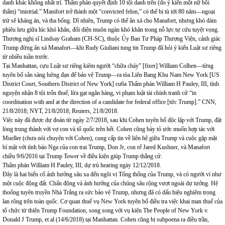
danh khác không nhất trí. Thẩm phán quyết định 10 tội danh trên (do ý kiến một nữ bồi
thẩm) “mistrial.” Manifort trở thành một “convicted felon,” có thể bị tù tới 80 năm—ngoại
trừ sẽ kháng án, và tha bổng. Dĩ nhiên, Trump có thể ân xá cho Manafort, nhưng khó dám
phiêu lưu giữa lúc khó khăn, đối diện muôn ngàn khó khăn trong nỗ lực tự cứu tuyệt vọng.
Thượng nghị sĩ Lindsay Graham (CH-SC), thuộc Ủy Ban Tư Pháp Thượng Viện, cảnh giác
Trump đừng ân xá Manafort—khi Rudy Giuliani tung tin Trump đã hỏi ý kiến Luật sư riêng
từ nhiều tuần trước.
Tại Manhattan, cựu Luật sư riêng kiêm người “chữa cháy” [fixer] William Colhen—từng
tuyên bố sẵn sàng hứng đạn để bảo vệ Trump—ra tòa Liên Bang Khu Nam New York [US
District Court, Southern District of New York] cu6a Thẩm phán William H Pauley, III, tình
nguyện nhận 8 tội trốn thuế, lừa gạt ngân hàng, vi phạm luật tài chính tranh cử “in
coordination with and at the direction of a candidate for federal office [tức Trump].” CNN,
21/8/2018; NYT, 21/8/2018; Reuters, 21/8/2018.
Việc này đã được dự đoán từ ngày 2/7/2018, sau khi Cohen tuyên bố độc lập với Trump, đặt
lòng trung thành với vợ con và tổ quốc trên hết. Cohen cũng bày tỏ ước muốn hợp tác với
Mueller (chưa nói chuyện với Cohen), cung cấp tin về liên hệ giữa Trump và cuộc gặp mặt
bí mật với tình báo Nga của con trai Trump, Don Jr, con rể Jared Kushner, và Manafort
chiều 9/6/2016 tại Trump Tower về điều kiện giúp Trump thắng cử.
Thẩm phán William H Pauley, III, dự trù hearing ngày 12/12/2018.
Đây là hai biến cố ảnh hưởng sâu xa đến ngôi vị Tổng thống của Trump, và có người ví như
một cuộc động đất. Chấn động và ảnh hưởng của chúng sâu rộng vượt ngoài dự tưởng. Hệ
thoống tuyên truyền Nhà Trắng ra sức bảo vệ Trump, nhưng đã có dấu hiệu nghiêm trọng
lan rông trên toàn quốc. Cơ quan thuế vụ New York tuyên bố điều tra việc khai man thuế của
tổ chức từ thiện Trump Foundation, song song với vụ kiện The People of New York v.
Donald J Trump, et al (14/6/2018) tại Manhattan. Cohen cũng bị subpoena ra điều trần,