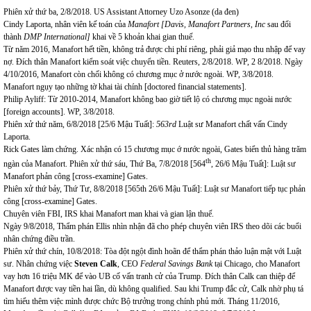
Phiên xử thứ ba, 2/8/2018. US Assistant Attorney Uzo Asonze (da đen)
Cindy Laporta, nhân viên kế toán của
Manafort
[
Davis, Manafort Partners, Inc
sau đổi
thành
DMP International
]
khai về 5 khoản khai gian thuế.
Từ năm 2016, Manafort hết tiền, không trả được chi phí riêng, phải giả mạo thu nhập để vay
nợ. Đích thân Manafort kiểm soát việc chuyển tiền. Reuters, 2/8/2018. WP, 2 8/2018. Ngày
4/10/2016, Manafort còn chối không có chương mục ở nước ngoài. WP, 3/8/2018.
Manafort ngụy tạo những tờ khai tài chính [doctored financial statements].
Philip Ayliff: Từ 2010-2014, Manafort không bao giờ tiết lộ có chương mục ngoài nước
[foreign accounts]. WP, 3/8/2018.
Phiên xử thứ năm, 6/8/2018 [25/6 Mậu Tuất]:
5
63rd
Luật sư Manafort chất vấn Cindy
Laporta.
Rick Gates làm chứng. Xác nhận có 15 chương mục ớ nước ngoài, Gates biển thủ hàng trăm
th
ngàn của Manafort. Phiên xử thứ sáu,
Thứ Ba, 7/8/2018 [564
, 26/6 Mậu Tuất]: Luật sư
Manafort phản công [cross-examine] Gates.
Phiên xử thứ bảy, Thứ Tư, 8/8/2018 [565th 26/6 Mậu Tuất]: Luật sư Manafort tiếp tục phản
công [cross-examine] Gates.
Chuyên viên FBI, IRS khai Manafort man khai và gian lận thuế.
Ngày 9/8/2018, Thẩm phán Ellis nhìn nhận đã cho phép chuyên viên IRS theo dõi các buổi
nhân chứng điều trần.
Phiên xử thứ chín, 10/8/2018: Tòa đột ngột đình hoãn để thẩm phán thảo luận mật với Luật
sư. Nhân chứng việc
Steven Calk
, CEO
Federal Saving
s
Bank
tại Chicago, cho Manafort
vay hơn 16 triệu MK để vào UB cố vấn tranh cử của Trump. Đích thân Calk can thiệp để
Manafort được vay tiền hai lần, dù không qualified. Sau khi Trump đắc cử, Calk nhờ phụ tá
tìm hiểu thêm việc mình được chức Bộ trưởng trong chính phủ mới. Tháng 11/2016,