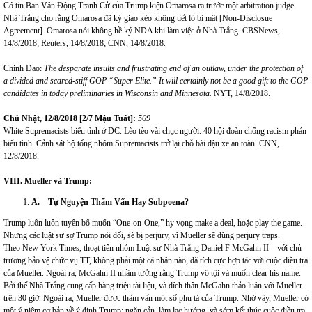
Có tin Ban Vận Động Tranh Cử của Trump kiện Omarosa ra trước một arbitration judge.
Nhà Trắng cho rằng Omarosa đã ký giao kèo không tiết lộ bí mật [Non-Disclosue
Agreement]. Omarosa nói không hề ký NDA khi làm việc ở Nhà Trắng. CBSNews,
14/8/2018; Reuters, 14/8/2018; CNN, 14/8/2018.
Chinh Đao:
The desparate insults and frustrating end of an outlaw, under the protection of
a divided and scared-stiff GOP “Super Elite.” It will certainly not be a good gift to the GOP
candidates in today preliminaries in Wisconsin and Minnesota.
NYT, 14/8/2018.
Chủ Nhật,
12/
8/201
8 [
2/7 Mậu Tuất]:
5
69
White Supremacists biểu tình ở DC. Lèo tèo vài chục người. 40 hội đoàn chống racism phản
biểu tình. Cảnh sát hộ tống nhóm Supremacists trở lại chỗ bãi đậu xe an toàn. CNN,
12/8/2018.
VIII. Mueller và Trump:
A.
Tự Nguyện Thẩm Vấn Hay Subpoena?
Trump luôn luôn tuyên bố muốn “One-on-One,” hy vọng make a deal, hoặc play the game.
Nhưng các luật sư sợ Trump nói dối, sẽ bị perjury, vì Mueller sẽ dùng perjury traps.
Theo New York Times, thoạt tiên nhóm Luật sư Nhà Trắng Daniel F McGahn II—với chủ
trương bảo vệ chức vụ TT, không phải một cá nhân nào, đã tích cực hợp tác với cuộc điều tra
của Mueller. Ngoài ra, McGahn II nhầm tưởng rằng Trump vô tội và muốn clear his name.
Bởi thế Nhà Trắng cung cấp hàng triệu tài liệu, và đích thân McGahn thảo luận với Mueller
trên 30 giờ. Ngoài ra, Mueller được thẩm vấn một số phụ tá của Trump. Nhờ vậy, Mueller có
một ý niệm cơ bản về ý định Trump: ngăn cản, làm lạc hướng, và sớm kết thúc cuộc điều tra.