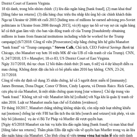
District Court of Eastern Virginia.
18 tội danh, trong bốn nhóm chính: (1) lừa đảo ngân hàng [bank fraud], (2) man khai thuế
[filing false tax returns]. (3) dấu hàng chục triệu thu nhập khi ủng hộ các chính khách thân
Nga tại Ukraine từ 2006 tới cuối 2015 [hiding tens of millions he earned advising pro-Soviet
politicians in Ukraine from 2006 through 2015], và (4) ngụy tạo hồ sơ vay nợ các ngân hàng
kể cả thời gian làm việc cho ban vận động tranh cử của Trump [fraudulently obtaining
millions in loans from financial institutions including while he worked for the Trump
campaign] (6/7/2018: Công tố viên [Prosecutors] nộp bằng chứng liên hệ giữa Manafort
“bank fraud” và “Trump campaign.”
Steven Calk
, Chủ tịch, CEO
Federal Savings Bank
tại
Chicago, cho Manafort vay hơn 16 triệu MK để vào UB cố vấn tranh cử của Trump). CNN,
6, 24/7/2018;
US v Manafort
, 18-cr-83, US District Court of East Virginia.
Ngày 31/7/2018, thủ tục chọn 12 bồi thẩm chính thức [6 nam, 6 nữ] và 4 dự khuyết diễn ra
mau chóng. Không được đặt câu hỏi có bỏ phiếu năm 2016 hay không. CNN, 23-24,
31/7/2018.
Công tố viên dự định sử dụng 35 nhân chứng, kể cả 5 người được miễn tổ [immunity]:
James Brennan, Dona Dugar, Conor O’Brien, Cindy Laporta, và Dennis Raico. Rick Gates,
cựu phụ tá của Manafort, là một nhân chứng quan trọng [star witness]. Chỉ tập trung vào
“bank fraud.” Không xét xử việc Manafort liên hệ [collude] với Nga khi là quản lý tranh cử
năm 2016. Luật sư Manafort muốn hạn chế số Exhibits [evidence].
Từ tháng 10/2017, Manafort chẳng những không nhận tội, còn nộp một loạt những khiếu
nại [motions] chống lại việc FBI hai lần tịch thu tài liệu [search and seizure] trái phép, và xin
hủy bỏ [dismiss] vụ án vì Bộ Tư Pháp và Mueller đã vượt quyền hạn.
[Ngày 4/5/2018 Manafort xin bác vụ kiện lừa đảo ngân hàng [bank fraud] và man khai thuế
[filing false tax returns]. Thẩm phán Ellis đặt nghi vấn về quyền hạn Mueller trong vụ án lừa
đảo ngân hàng của Manafort.
Cho lệnh
công tố viên
trong vòng hai tuần lễ
nộp một danh