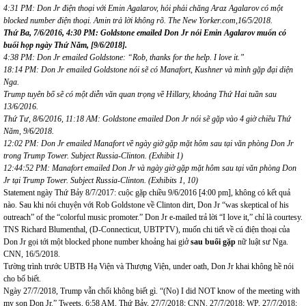
4:31 PM: Don Jr điện thoại với Emin Agalarov, hỏi phải chăng Araz Agalarov có một
blocked number điện thoại. Amin trả lời không rõ. The New Yorker.com,16/5/2018.
Thứ Ba, 7/
6/201
6
,
4
:
30 P
M:
Goldstone
emailed Don Jr
nói Emin Agalarov muốn có
buổi họp ngày Thứ Năm,
[
9/6/2018
]
.
4
:
3
8
P
M: Don Jr
emailed
Goldstone
:
“
Rob, thanks for the help.
I love it.”
1
8
:
14 P
M: Don Jr
emailed
Goldstone nói sẽ có Manafort, Kushner và mình gặp đạ
i di
ệ
n
Nga.
Trump tuyên bố sẽ có một diễn văn quan trọng về Hillary, khoảng Thứ Hai tuần sau
13/6/2016.
Thứ Tư, 8/
6/201
6
, 1
1
:
18 A
M:
Goldstone
emailed Don Jr
nói sẽ gặp vào 4 giờ chiều Thứ
Năm, 9/6/2018.
12:02 PM: Don Jr emailed Manafort v
ề
ng
à
y gi
ờ
g
ặ
p m
ặ
t h
ô
m sau t
ạ
i v
ă
n ph
ò
ng Don Jr
trong Trump Tower.
Subject Russia-Clinton.
(
Exhibit 1
)
12:44:52 PM: Manafort emailed Don Jr v
à
ng
à
y gi
ờ
g
ặ
p m
ặ
t h
ô
m sau t
ạ
i v
ă
n ph
ò
ng Don
Jr
tại Trump Tower.
Subject Russia-Clinton. (
Exhibits 1, 10
)
Statement ngày Thứ Bảy 8/7/2017: cuộc gặp chiều 9/6/2016 [4:00 pm], không có kết quả
nào. Sau khi nói chuyện với Rob Goldstone về Clinton dirt, Don Jr “was skeptical of his
outreach” of the “colorful music promoter.” Don Jr e-mailed trả lời “I love it,” chỉ là courtesy.
TNS Richard Blumenthal, (D-Connecticut, UBTPTV), muốn chi tiết về cú điện thoại của
Don Jr gọi tới một blocked phone number khoảng hai giở
sau buổi gặp
nữ luật sư Nga.
CNN, 16/5/2018.
Tường trình trước UBTB Hạ Viện và Thượng Viện, under oath, Don Jr khai không hề nói
cho bố biết.
Ngày 27/7/2018, Trump vẫn chối không biết gì. “(No) I did NOT know of the meeting with
my son Don Jr.” Tweets, 6:58 AM, Thứ Bảy, 27/7/2018; CNN, 27/7/2018; WP, 27/7/2018;