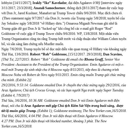
lobbyist [14/11/2017];
Irakly “
I
ke” Kaveladze
, đại diện Agalarov ở Mỹ [interview ngày
3/11/2017; 23/3/2018];
Anatali Samochornov
, thông dịch [8/11/2017] tham dự cuộc họp
với Don Jr, Jared Kushner, Manafort tại Trump Tower chiều 9/6/2016. Mục đích chưa rõ.
(Theo statement ngày 9/7/2017 của Don Jr; tweets của Trump ngày 5/8/2018; tuyên bố của
Jay Sekulow ngày 5/8/2018 “về Hillary dirts.”) Omarosa Migault Newman ghi nhớ là
Trump giận dữ gọi Don Jr là “fucked up” khi công bố các e-mail gửi Roger “Rod”
Goldstone về cuộc gặp ở Trump Tower chiều 9/6/2016. WP, 13/8/2018. Một nhân viên
Trump Organization cũng tin rằng Trump biết trước và chấp thuận như William Cohen tuyên
bố, và sẵn sàng làm chứng nếu Mueller muốn.
Ngày 7/6/2018, Trump tuyên bố sẽ đọc một diễn văn quan trọng về Hillary vào khoảng ngày
Thứ Hai, 13/6/2016.
Robert “Rob” Goldstone
,
[15/12/2017. 29/3/2018];
Dan Scavino,
[
Thứ Tư, 22/7/2015: Robert “Rob” Goldstone đã
email
cho
Rhona Graff,
Senior Vice
President -Assistant to the President of the Trump Organization: Emin Agalarov có một e-
mail mời Trump dự sinh nhật cha ở Moscow ngày 8/11/2015
, ti
ế
p theo l
à
ch
ươ
ng tr
ì
nh
Moscow Nobu v
ớ
i Robert de Niro
ngày 9/11/2015. Emin cũng muốn Trump gửi chúc mừng
cha mình
.
(
Exhibit 2
)]
29/2/2016, 9:53:14: Goldstone
emailed Don Jr
chuyển thư chúc mừng ngày 29/2/2016, của
Ara
z
Agalarov, Chủ tịch Crocus Group, và các bạn người Nga trước ngày Super Tuesday.
(
Exhibit 4, 7/9/2017
)
Thứ
S
á
u
,
3
/
6/201
6
,
10
:
36 A
M:
Goldstone
emailed Don Jr
nói Emin Agalarov mới điện
thoại, nói cha là
Araz Agalarov mới gặp Chủ tịch Kiểm Sát Viện trong buổi sáng, được
tiết lộ muốn giúp Trump.
(
Exhibit 1
)
; Goldstone testimony, The New Yorker.com,16/5/2018.
Thứ Hai, 6/6/2016, 4:04 PM: Don Jr nói điện thoại với Emin Agalarov ở Moscow.
4:27 PM: Don Jr nói điện thoại với blocked number, khoảng 3 phút. The New
Yorker.com,16/5/2018.