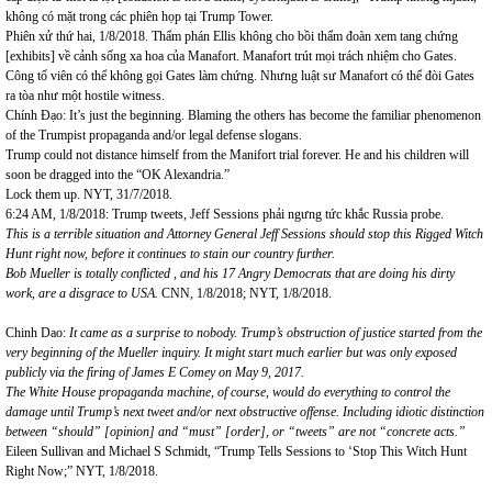
không có mặt trong các phiên họp tại Trump Tower.
Phiên xử thứ hai, 1/8/2018. Thẩm phán Ellis không cho bồi thẩm đoàn xem tang chứng
[exhibits] về cảnh sống xa hoa của Manafort. Manafort trút mọi trách nhiệm cho Gates.
Công tố viên có thể không gọi Gates làm chứng. Nhưng luật sư Manafort có thể đòi Gates
ra tòa như một hostile witness.
Chính Đạo: It’s just the beginning. Blaming the others has become the familiar phenomenon
of the Trumpist propaganda and/or legal defense slogans.
Trump could not distance himself from the Manifort trial forever. He and his children will
soon be dragged into the “OK Alexandria.”
Lock them up. NYT, 31/7/2018.
6:24 AM, 1/8/2018: Trump tweets, Jeff Sessions phải ngưng tức khắc Russia probe.
This is a terrible situation and Attorney General Jeff Sessions should stop this Rigged Witch
Hunt right now, before it continues to stain our country further.
Bob Mueller is totally conflicted , and his 17 Angry Democrats that are doing his dirty
work, are a disgrace to USA.
CNN, 1/8/2018; NYT, 1/8/2018.
Chinh Dao:
It came as a surprise to nobody. Trump’s obstruction of justice started from the
very beginning of the Mueller inquiry. It might start much earlier but was only exposed
publicly
via the firing of James E Comey on May 9, 2017.
The White House propaganda machine, of course, would do everything to control the
damage until Trump’s next tweet and/or next obstructive offense. Including idiotic distinction
between “should”
[opinion] and “must” [order], or “tweets” are not “concrete acts.”
Eileen Sullivan and Michael S Schmidt, “Trump Tells Sessions to ‘Stop This Witch Hunt
Right Now;” NYT, 1/8/2018.