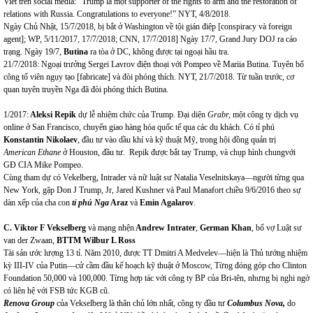
Viết trên social media: “Trump là một supporter of the rights to arm and the restoration of
relations with Russia. Congratulations to everyone!” NYT, 4/8/2018.
Ngày Chủ Nhật, 15/7/2018, bị bắt ở Washington về tội gián điệp [conspiracy và foreign
agent]; WP, 5/11/2017, 17/7/2018; CNN, 17/7/2018] Ngày 17/7, Grand Jury DOJ ra cáo
trạng. Ngày 19/7,
Butina
ra tòa ở DC, không được tại ngoại hầu tra.
21/7/2018: Ngoại trưởng Sergei Lavrov điện thoại với Pompeo về Mariia Butina. Tuyên bố
công tố viên ngụy tạo [fabricate] và đòi phóng thích. NYT, 21/7/2018. Từ tuần trước, cơ
quan tuyên truyền Nga đã đòi phóng thích Butina.
1/2017:
Aleksi Repik
dự lễ nhiệm chức của Trump. Đại diện
Grabr,
một công ty dịch vụ
online ở San Francisco, chuyển giao hàng hóa quốc tế qua các du khách. Có tỉ phú
Konstantin Nikolaev
, đầu tư vào dầu khí và kỹ thuật Mỹ, trong hội đồng quản trị
American Ethane
ở Houston, đầu tư. Repik được bắt tay Trump, và chụp hình chungvới
GĐ CIA Mike Pompeo.
Cùng tham dự có Vekelberg, Intrader và nữ luật sư Natalia Veselnitskaya—người từng qua
New York, gặp Don J Trump, Jr, Jared Kushner và Paul Manafort chiều 9/6/2016 theo sự
dàn xếp của cha con
tỉ phú Nga
Araz
và
Emin Agalarov
.
C. Viktor F Vekselberg
và mạng nhện
Andrew Intrater
,
German Khan
, bố vợ Luật sư
van der Zwaan,
BTTM Wilbur L Ross
Tài sản ước lượng 13 tỉ. Năm 2010, được TT Dmitri A Medvelev—hiện là Thủ tướng nhiệm
kỳ III-IV của Putin—cử cầm đầu kế hoạch kỹ thuật ở Moscow, Từng đóng góp cho Clinton
Foundation 50,000 và 100,000. Từng hợp tác với công ty BP của Bri-tên, nhưng bị nghi ngờ
có liên hệ với FSB tức KGB cũ.
Renova Group
của Vekselberg là thân chủ lớn nhất, công ty đầu tư
Columbus Nova,
do