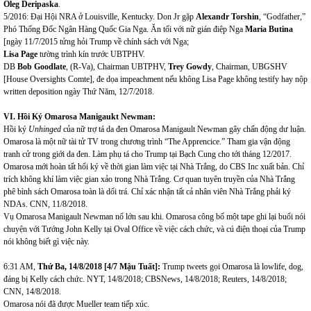
Oleg Deripaska
.
5/2016: Đại Hội NRA ở Louisville, Kentucky. Don Jr gặp
Alexandr Torshin
, “Godfather,”
Phó Thống Đốc Ngân Hàng Quốc Gia Nga. Ăn tối với nữ gián điệp Nga
Maria Butina
[ngày 11/7/2015 tửng hỏi Trump về chính sách với Nga;
Lisa Page
tường trình kín trước UBTPHV.
DB
Bob Goodlate
, (R-Va), Chairman UBTPHV,
Trey Gowdy
, Chairman, UBGSHV
[House Oversights Comte], đe dọa impeachment nếu không Lisa Page không testify hay nộp
written deposition ngày Thứ Năm, 12/7/2018.
VI.
Hồi Ký Omarosa Manigaukt Newman:
Hồi ký
Unhinged
của nữ trợ tá da đen Omarosa Manigault Newman gây chấn động dư luận.
Omarosa là một nữ tài tử TV trong chương trình “The Apprencice.” Tham gia vận động
tranh cử trong giới da đen. Làm phụ tá cho Trump tại Bạch Cung cho tới tháng 12/2017.
Omarosa mới hoàn tất hổi ký về thời gian làm việc tại Nhà Trắng, do CBS Inc xuất bản. Chỉ
trích không khí làm việc gian xảo trong Nhà Trắng. Cơ quan tuyên truyền của Nhà Trắng
phê bình sách Omarosa toàn là dối trá. Chỉ xác nhận tất cả nhân viên Nhà Trắng phải ký
NDAs. CNN, 11/8/2018.
Vụ Omarosa Manigault Newman nổ lớn sau khi. Omarosa công bố một tape ghi lại buổi nói
chuyện với Tướng John Kelly tại Oval Office về việc cách chức, và cú điện thoại của Trump
nói không biết gì việc này.
6:31 AM,
Thứ B
a,
14/
8/2018
[4
/7 Mậu Tuất]:
Trump tweets gọi Omarosa là lowlife, dog,
đáng bị Kelly cách chức. NYT, 14/8/2018; CBSNews, 14/8/2018; Reuters, 14/8/2018;
CNN, 14/8/2018.
Omarosa nói đã được Mueller team tiếp xúc.