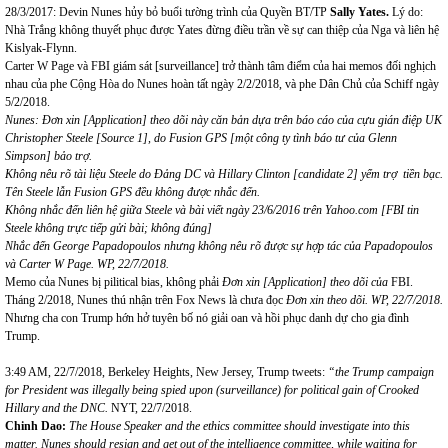
28/3/2017: Devin Nunes hủy bỏ buổi tường trình của Quyền BT/TP
Sally Yates.
Lý do:
Nhà Trắng không thuyết phục được Yates đừng điều trần về sự can thiệp của Nga và liên hệ
Kislyak-Flynn.
Carter W Page và FBI giám sát [surveillance] trở thành tâm điểm của hai memos đối nghịch
nhau của phe Cộng Hòa do Nunes hoàn tất ngày 2/2/2018, và phe Dân Chủ của Schiff ngày
5/2/2018.
Nunes:
Đơ
n xin [Application] theo d
õ
i n
à
y c
ă
n b
ả
n d
ự
a tr
ê
n b
á
o c
á
o c
ủ
a
cựu gián điệp UK
Christopher Steele
[Source 1]
, do Fusion GPS
[
một công ty tình báo tư của
Glenn
Simpson]
bảo trợ.
Không nêu rõ tài liệu Steele do Đảng DC và Hillary Clinton
[candidate 2]
yểm trợ tiền bạc.
T
ê
n
Steele lẫn Fusion GPS đều không được nhắc đến.
Không nhắc đến liên hệ giữa Steele và bài viết ngày 23/6/2016 trên Yahoo.com
[FBI tin
Steele
không trực tiếp gửi bài
; kh
ô
ng
đú
ng]
Nhắc đến George Papadopoulos nhưng không nêu rõ được sự hợp tác của Papadopoulos
và Carter W Page.
WP, 22/7/2018.
Memo của Nunes bị pilitical bias, không phải
Đơ
n xin [Application] theo d
õ
i
của
FBI.
Tháng 2/2018, Nunes thú nhận trên Fox News là chưa đọc
Đơ
n xin theo d
õ
i
.
WP, 22/7/2018.
Nhưng cha con Trump hớn hở tuyên bố nó giải oan và hồi phục danh dự cho gia đình
Trump.
3:49 AM, 22/7/2018, Berkeley Heights, New Jersey, Trump tweets:
“the Trump campaign
for President was illegally being spied upon
(
surveillance
)
for political gain of Crooked
Hillary and the DNC.
NYT, 22/7/2018.
Chinh Dao:
The House Speaker and the ethics committee should investigate into this
matter. Nunes should resign and get out of the intelligence committee, while waiting for