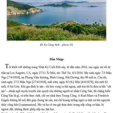
Đi Xa Cùng Anh - photo UL
Dẫn Nhập:
T
ôi khởi viết những trang Nhật Ký Cuối Đời này, từ đầu năm 2016, sau ngày mẹ tôi từ
trần tại Los Angeles, CA, ngày 27/11 Ất Mùi, tức Thứ Tư, 6/1/2016. Mẹ sinh ngày 7/3 Mậu
Ngọ [7/4/1918], tại Phụng Viện thượng, Bình Giang, Hải Dương, thọ 99 tuổi ta. Cha tôi,
sinh ngày 27/3 Mậu Ngọ [27/4/1918], mất sớm, ngày 8/3 Kỷ Mùi [4/4/1979], khi mới 62
tuổi, ở Sài Gòn. Khi gia đình ly tán—tôi lưu vong ra hải ngoại, anh trai tôi bị đưa ra bắc “cải
tạo”—thuật ngữ tuyên truyền xảo quyệt của những người tự nhận Cộng Sản, dù chẳng hiểu
Cộng Sản là gì, và trên thực chẩt, chỉ vẹt nhái theo Trung Cộng, vì Karl Marx và Friedrich
Engels không hề nói đến góp chung tài sản, mà chỉ hoang tưởng ngợi ca một xã hội nguyên
thủy công hữu [communism]. Mẹ và ba cô em gái thao thức trong nếp sống cơ hàn, bị
ngược đãi, không được phép tiếp tục đại học.