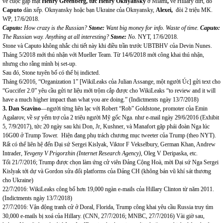
về cuộc gặp mặt
Henry Greenberg, tức Henry Oknyansky
ở Miami
,
về Hillary dirt, do
Caputo
dàn xếp. Oknyansky hoặc bạn Ukraine của Oknyansky,
Alexei,
đòi 2 triệu MK.
WP, 17/6/2018.
Caputo:
How crazy is the Russian?
Stone:
Want big money for info. Waste of time.
Caputo:
The Russian way. Anything at all interesting?
Stone:
No.
NYT, 17/6/2018.
Stone và Caputo không nhắc chi tiết này khi điều trần trước UBTBHV của Devin Nunes.
Tháng 5/2018 mới thú nhận với Mueller Team. Từ 14/6/2018 mới công khai thú nhận,
nhưng cho rằng mình bị set-up.
Sau đó, Stone tuyên bố có thể bị indicted.
Tháng 6/2016, “Organization 1” [WikiLeaks của Julian Assange, một người Úc] gửi text cho
“Guccifer 2.0” yêu cầu gửi tư liệu mới trộm cắp được cho WikiLeaks “to review and it will
have a much higher impact than what you are doing.” (Indictments ngày 13/7/2018)
3. Dan Scavino
—người từng liên lạc với Robert “Rob” Goldstone, promoter của Emin
Agalarov, về sự yểm trợ của 2 triệu người Mỹ gốc Nga. như e-mail ngày 29/6/2016 (Exhibit
5, 7/9/2017), tức 20 ngày sau khi Don, Jr, Kushner, và Manafort gặp phái đoàn Nga lúc
16G00 ở Trump Tower. Hiện đang phụ trách chương mục tweeter của Trump (theo NYT).
Rất có thể liên hệ đến Đại sứ Sergei Kislyak, Viktor F Vekselbury, German Khan, Andrew
Intrader,
Yevgeny V Prigorzhi
n (Internet Research Agency),
Oleg V Deripaska, etc.
Tối 21/7/2016; Trump được chọn làm ứng cử viên Đảng Cộng Hoà, mời Đại sứ Nga Sergei
Kislyak tới dự và Gordon sửa đổi platforms của Đảng CH (không bán vũ khí sát thương
cho Ukraine)
22/7/2016: WikiLeaks công bố hơn 19,000 ngàn e-mails của Hillary Clinton từ năm 2011.
(Indictments ngày 13/7/2018)
27/7/2016: Vận động tranh cử ở Doral, Florida, Trump công khai yêu cầu Russia truy tìm
30,000 e-mails bị xoá của Hillary. (CNN, 27/7/2016; MNBC, 27/7/2016) Vài giờ sau,