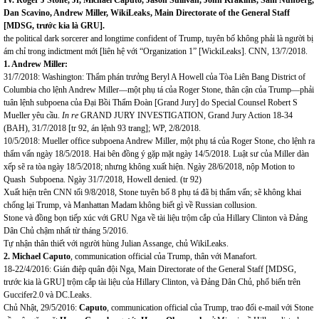
Dan Scavino
, Andrew Miller, WikiLeaks, Main Directorate of the General Staff
[
MDSG, trước kia là GRU]
.
the political dark sorcerer and longtime confident of Trump, tuyên bố không phải là người bị
ám chỉ trong indictment mới [liên hệ với “Organization 1” [WickiLeaks]. CNN, 13/7/2018.
1. Andrew Miller
:
31/7/2018: Washington: Thẩm phán trưởng Beryl A Howell của Tòa Liên Bang District of
Columbia cho lệnh Andrew Miller—một phụ tá của Roger Stone, thân cận của Trump—phải
tuân lệnh subpoena của Đại Bồi Thẩm Đoàn [Grand Jury] do Special Counsel Robert S
Mueller yêu cầu.
In re
GRAND JURY INVESTIGATION, Grand Jury Action 18-34
(BAH), 31/7/2018 [tr 92, án lệnh 93 trang]; WP, 2/8/2018.
10/5/2018: Mueller office subpoena Andrew Miller, một phụ tá của Roger Stone, cho lệnh ra
thẩm vấn ngày 18/5/2018. Hai bên đồng ý gặp mặt ngày 14/5/2018. Luật sư của Miller dàn
xếp sẽ ra tòa ngày 18/5/2018; nhưng không xuất hiện. Ngày 28/6/2018, nộp Motion to
Quash Subpoena. Ngày 31/7/2018, Howell denied. (tr 92)
Xuất hiện trên CNN tối 9/8/2018, Stone tuyên bố 8 phụ tá đã bị thẩm vấn; sẽ không khai
chống lại Trump, và Manhattan Madam không biết gì về Russian collusion.
Stone và đồng bọn tiếp xúc với GRU Nga về tài liệu trộm cắp của Hillary Clinton và Đảng
Dân Chủ chậm nhất từ tháng 5/2016.
Tự nhận thân thiết với người hùng Julian Assange, chủ WikiLeaks.
2.
Michael Caputo
, communication official của Trump, thân với Manafort.
18-22/4/2016: Gián điệp quân đội Nga, Main Directorate of the General Staff [MDSG,
trước kia là GRU] trộm cắp tài liệu của Hillary Clinton, và Đảng Dân Chủ, phổ biến trên
Guccifer2.0 và DC.Leaks.
Chủ Nhật, 29/5/2016:
Caputo
, communication official của Trump, trao đổi e-mail với Stone