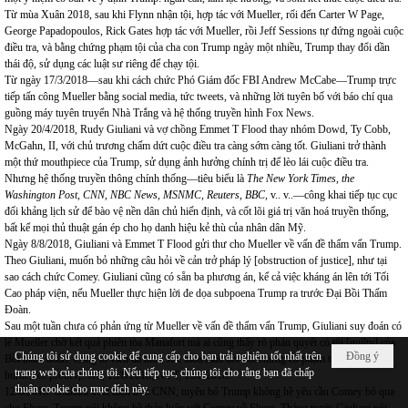
Từ mùa Xuân 2018, sau khi Flynn nhận tội, hợp tác với Mueller, rổi đến Carter W Page,
George Papadopoulos, Rick Gates hợp tác với Mueller, rồi Jeff Sessions tự đứng ngoài cuộc
điều tra, và bằng chứng phạm tội của cha con Trump ngày một nhiều, Trump thay đổi dần
thái độ, sử dụng các luật sư riêng để chạy tội.
Từ ngày 17/3/2018—sau khi cách chức Phó Giám đốc FBI Andrew McCabe—Trump trực
tiếp tấn công Mueller bằng social media, tức tweets, và những lời tuyên bố với báo chí qua
guồng máy tuyên truyển Nhà Trắng và hệ thống truyền hình Fox News.
Ngày 20/4/2018, Rudy Giuliani và vợ chồng Emmet T Flood thay nhóm Dowd, Ty Cobb,
McGahn, II, với chủ trương chấm dứt cuộc điều tra càng sớm càng tốt. Giuliani trở thành
một thứ mouthpiece của Trump, sử dụng ảnh hưởng chính trị để lèo lái cuộc điều tra.
Nhưng hệ thống truyền thông chính thống—tiêu biểu là
The New York Times, the
Washington Post, CNN, NBC News, MSNMC, Reuters, BBC,
v.. v..—công khai tiếp tục cục
đối khảng lịch sử để bào vệ nền dân chủ hiến định, và cốt lõi giá trị văn hoá truyền thống,
bất kể mọi thủ thuật gán ép cho họ danh hiệu kẻ thù của nhân dân Mỹ.
Ngày 8/8/2018, Giuliani và Emmet T Flood gửi thư cho Mueller về vấn đề thẩm vấn Trump.
Theo Giuliani, muốn bỏ những câu hỏi về cản trở pháp lý [obstruction of justice], như tại
sao cách chức Comey. Giuliani cũng có sẵn ba phương án, kể cả việc kháng án lên tới Tối
Cao pháp viện, nếu Mueller thực hiện lời đe dọa subpoena Trump ra trước Đại Bồi Thấm
Đoàn.
Sau một tuần chưa có phản ứng từ Mueller về vấn đề thẩm vấn Trump, Giuliani suy đoán có
lẽ Mueller chờ kết quả phiên tòa Manafort mà ai cũng thấy rõ phán quyết có tội [guilty] của
Chúng tôi sử dụng cookie để cung cấp cho bạn trải nghiệm tốt nhất trên
Đồng ý
Bồi thấm đoàn. Công tố viên đã thừa sức thỏa mãn đòi hỏi chứng cớ phạm tội [met the
trang web của chúng tôi. Nếu tiếp tục, chúng tôi cho rằng bạn đã chấp
burden of proofs]. WP, 15/8/2018; NYT, 15/8/2018.
thuận cookie cho mục đích này.
12/8/2018: Giuliani xuất hiện trên CNN, tuyên bố Trump không hề yêu cầu Comey bỏ qua
cho Flynn. Trump nói không hề thảo luận với Comey về Flynn. Tháng trước Giuliani nói