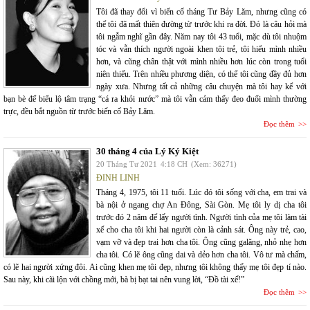
Tôi đã thay đổi vì biến cố tháng Tư Bảy Lăm, nhưng cũng có
thể tôi đã mất thiên đường từ trước khi ra đời. Đó là câu hỏi mà
tôi ngẫm nghĩ gần đây. Năm nay tôi 43 tuổi, mặc dù tôi nhuộm
tóc và vẫn thích người ngoài khen tôi trẻ, tôi hiểu mình nhiều
hơn, và cũng chân thật với mình nhiều hơn lúc còn trong tuổi
niên thiếu. Trên nhiều phương diện, có thể tôi cũng đầy đủ hơn
ngày xưa. Nhưng tất cả những câu chuyện mà tôi hay kể với
bạn bè để biểu lộ tâm trạng “cá ra khỏi nước” mà tôi vẫn cảm thấy đeo đuổi mình thường
trực, đều bắt nguồn từ trước biến cố Bảy Lăm.
Đọc thêm
30 tháng 4 của Lý Ký Kiệt
20 Tháng Tư 2021
4:18 CH
(Xem: 36271)
ĐINH LINH
Tháng 4, 1975, tôi 11 tuổi. Lúc đó tôi sống với cha, em trai và
bà nội ở ngang chợ An Đông, Sài Gòn. Mẹ tôi ly dị cha tôi
trước đó 2 năm để lấy người tình. Người tình của mẹ tôi làm tài
xế cho cha tôi khi hai người còn là cảnh sát. Ông này trẻ, cao,
vạm vỡ và đẹp trai hơn cha tôi. Ông cũng galăng, nhỏ nhẹ hơn
cha tôi. Có lẽ ông cũng dai và dẻo hơn cha tôi. Vô tư mà chấm,
có lẽ hai người xứng đôi. Ai cũng khen mẹ tôi đẹp, nhưng tôi không thấy mẹ tôi đẹp tí nào.
Sau này, khi cãi lộn với chồng mới, bà bị bạt tai nên vung lời, “Đồ tài xế!”
Đọc thêm