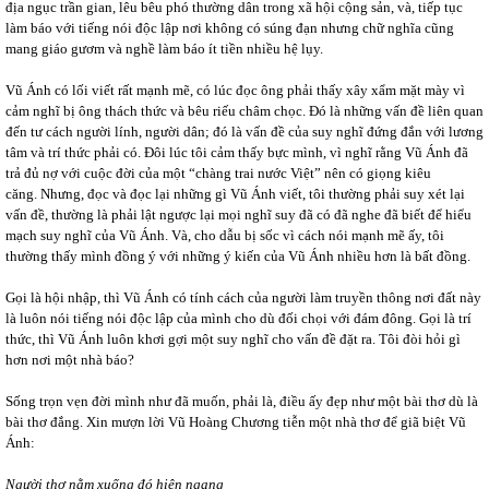
địa ngục trần gian, lêu bêu phó thường dân trong xã hội cộng sản, và, tiếp tục
làm báo với tiếng nói độc lập nơi không có súng đạn nhưng chữ nghĩa cũng
mang giáo gươm và nghề làm báo ít tiền nhiều hệ lụy.
Vũ Ánh có lối viết rất mạnh mẽ, có lúc đọc ông phải thấy xây xẩm mặt mày vì
cảm nghĩ bị ông thách thức và bêu riếu châm chọc. Đó là những vấn đề liên quan
đến tư cách người lính, người dân; đó là vấn đề của suy nghĩ đứng đắn với lương
tâm và trí thức phải có. Đôi lúc tôi cảm thấy bực mình, vì nghĩ rằng Vũ Ánh đã
trả đủ nợ với cuộc đời của một “chàng trai nước Việt” nên có giọng kiêu
căng. Nhưng, đọc và đọc lại những gì Vũ Ánh viết, tôi thường phải suy xét lại
vấn đề, thường là phải lật ngược lại mọi nghĩ suy đã có đã nghe đã biết để hiểu
mạch suy nghĩ của Vũ Ánh. Và, cho dẫu bị sốc vì cách nói mạnh mẽ ấy, tôi
thường thấy mình đồng ý với những ý kiến của Vũ Ánh nhiều hơn là bất đồng.
Gọi là hội nhập, thì Vũ Ánh có tính cách của người làm truyền thông nơi đất này
là luôn nói tiếng nói độc lập của mình cho dù đối chọi với đám đông. Gọi là trí
thức, thì Vũ Ánh luôn khơi gợi một suy nghĩ cho vấn đề đặt ra. Tôi đòi hỏi gì
hơn nơi một nhà báo?
Sống trọn vẹn đời mình như đã muốn, phải là, điều ấy đẹp như một bài thơ dù là
bài thơ đắng. Xin mượn lời Vũ Hoàng Chương tiễn một nhà thơ để giã biệt Vũ
Ánh:
Người thơ nằm xuống đó hiên ngang