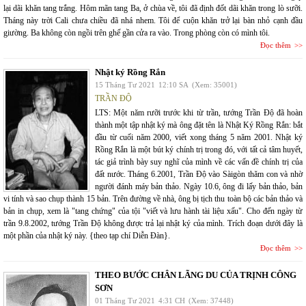
lại dãi khăn tang trắng. Hôm mãn tang Ba, ở chùa về, tôi đã định đốt dãi khăn trong lò sưỡi.
Tháng này trời Cali chưa chiều đã nhá nhem. Tôi để cuộn khăn trở lại bàn nhỏ cạnh đầu
giường. Ba không còn ngồi trên ghế gần cửa ra vào. Trong phòng còn có mình tôi.
Đọc thêm
Nhật ký Rồng Rắn
15 Tháng Tư 2021
12:10 SA
(Xem: 35001)
TRẦN ĐỘ
LTS: Một năm rưỡi trước khi từ trần, tướng Trần Độ đã hoàn
thành một tập nhật ký mà ông đặt tên là Nhật Ký Rồng Rắn: bắt
đầu từ cuối năm 2000, viết xong tháng 5 năm 2001. Nhật ký
Rồng Rắn là một bút ký chính trị trong đó, với tất cả tâm huyết,
tác giả trình bày suy nghĩ của mình về các vấn đề chính trị của
đất nước. Tháng 6.2001, Trần Độ vào Sàigòn thăm con và nhờ
người đánh máy bản thảo. Ngày 10.6, ông đi lấy bản thảo, bản
vi tính và sao chụp thành 15 bản. Trên đường về nhà, ông bị tịch thu toàn bộ các bản thảo và
bản in chụp, xem là "tang chứng" của tội "viết và lưu hành tài liệu xấu". Cho đến ngày từ
trần 9.8.2002, tướng Trần Độ không được trả lại nhật ký của mình. Trích đoạn dưới đây là
một phần của nhật ký này. {theo tạp chí Diễn Đàn}.
Đọc thêm
THEO BƯỚC CHÂN LÃNG DU CỦA TRỊNH CÔNG
SƠN
01 Tháng Tư 2021
4:31 CH
(Xem: 37448)