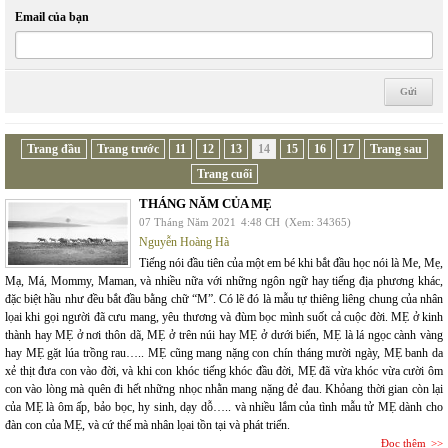
Email của bạn
Trang đầu
Trang trước
11
12
13
14
15
16
17
Trang sau
Trang cuối
THÁNG NĂM CỦA MẸ
07 Tháng Năm 2021
4:48 CH
(Xem: 34365)
Nguyễn Hoàng Hà
Tiếng nói đầu tiên của một em bé khi bắt đầu học nói là Me, Mẹ,
Mạ, Má, Mommy, Maman, và nhiều nữa với những ngôn ngữ hay tiếng địa phương khác,
đặc biệt hầu như đều bắt đầu bằng chữ “M”. Có lẽ đó là mẫu tự thiêng liêng chung của nhân
lọai khi gọi người đã cưu mang, yêu thương và đùm bọc mình suốt cả cuộc đời. MẸ ở kinh
thành hay MẸ ở nơi thôn dã, MẸ ở trên núi hay MẸ ở dưới biển, MẸ là lá ngọc cành vàng
hay MẸ gặt lúa trồng rau….. MẸ cũng mang nặng con chín tháng mười ngày, MẸ banh da
xẻ thịt đưa con vào đời, và khi con khóc tiếng khóc đầu đời, MẸ đã vừa khóc vừa cười ôm
con vào lòng mà quên đi hết những nhọc nhằn mang nặng đẻ đau. Khỏang thời gian còn lại
của MẸ là ôm ấp, bảo bọc, hy sinh, dạy dỗ….. và nhiều lắm của tình mẫu tử MẸ dành cho
đàn con của MẸ, và cứ thế mà nhân lọai tồn tại và phát triển.
Đọc thêm