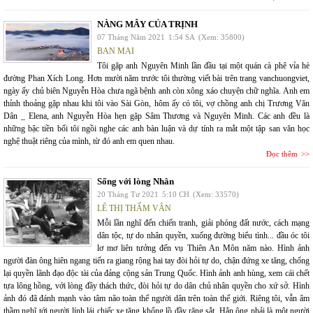
NÀNG MÂY CỦA TRỊNH
07 Tháng Năm 2021
1:54 SA
(Xem: 35800)
BAN MAI
Tôi gặp anh Nguyên Minh lần đầu tại một quán cà phê vỉa hè
đường Phan Xích Long. Hơn mười năm trước tôi thường viết bài trên trang vanchuongviet,
ngày ấy chủ biên Nguyễn Hòa chưa ngã bệnh anh còn xông xáo chuyện chữ nghĩa. Anh em
thỉnh thoảng gặp nhau khi tôi vào Sài Gòn, hôm ấy có tôi, vợ chồng anh chị Trương Văn
Dân _ Elena, anh Nguyễn Hòa hẹn gặp Sâm Thương và Nguyên Minh. Các anh đều là
những bậc tiền bối tôi ngồi nghe các anh bàn luận và dự tính ra mắt một tập san văn học
nghệ thuật riêng của mình, từ đó anh em quen nhau.
Đọc thêm
Sống với lòng Nhân
20 Tháng Tư 2021
5:10 CH
(Xem: 33570)
LÊ THỊ THẤM VÂN
Mỗi lần nghĩ đến chiến tranh, giải phóng đất nước, cách mạng
dân tộc, tự do nhân quyền, xuống đường biểu tình... đầu óc tôi
lơ mơ liên tưởng đến vụ Thiên An Môn năm nào. Hình ảnh
người đàn ông hiên ngang tiến ra giang rộng hai tay đòi hỏi tự do, chận đứng xe tăng, chống
lại quyền lãnh đạo độc tài của đảng cộng sản Trung Quốc. Hình ảnh anh hùng, xem cái chết
tựa lông hồng, với lòng đầy thách thức, đòi hỏi tự do dân chủ nhân quyền cho xứ sở. Hình
ảnh đó đã đánh mạnh vào tâm não toàn thể người dân trên toàn thế giới. Riêng tôi, vẫn âm
thầm nghĩ tới người lính lái chiếc xe tăng khổng lồ đầy răng sắt. Hẳn ông phải là một người