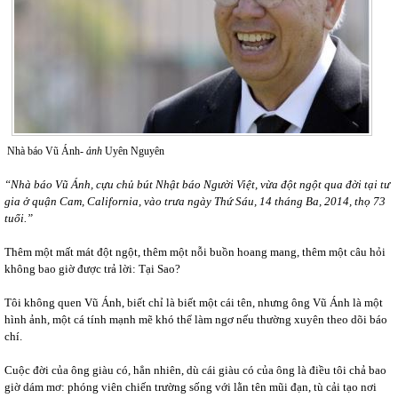
Nhà báo Vũ Ánh-
ảnh
Uyên Nguyên
“Nhà báo Vũ Ánh, cựu chủ bút Nhật báo Người Việt, vừa đột ngột qua đời tại tư
gia ở quận Cam, California, vào trưa ngày Thứ Sáu, 14 tháng Ba, 2014, thọ 73
tuổi.”
Thêm một mất mát đột ngột, thêm một nỗi buồn hoang mang, thêm một câu hỏi
không bao giờ được trả lời: Tại Sao?
Tôi không quen Vũ Ánh, biết chỉ là biết một cái tên, nhưng ông Vũ Ánh là một
hình ảnh, một cá tính mạnh mẽ khó thể làm ngơ nếu thường xuyên theo dõi báo
chí.
Cuộc đời của ông giàu có, hẳn nhiên, dù cái giàu có của ông là điều tôi chả bao
giờ dám mơ: phóng viên chiến trường sống với lằn tên mũi đạn, tù cải tạo nơi