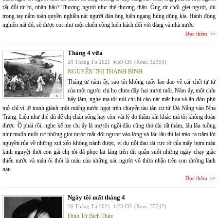
rất đỗi từ bi, nhân hậu? Thương người như thể thương thân. Ông từ chối giet người, dù
trong tay nắm toàn quyền nghiền nát người đàn ông hiên ngang hùng dũng kia. Hành động
nghiền nát đó, sẽ được coi như một chiến công hiển hách đối với đảng và nhà nước.
Đọc thêm
Tháng 4 vữa
20 Tháng Tư 2021
4:59 CH
(Xem: 32359)
NGUYỄN THỊ THANH BÌNH
Tháng tư năm ấy, sao tôi không mấy lao đao về cái chết tự tử
của một người chị họ chưa đầy hai mươi tuổi. Năm ấy, một chín
bảy lăm, nghe mạ tôi nói chị bị cào nát mặt hoa và ăn đòn phù
mỏ chỉ vì lỡ tranh giành một miếng nước ngọt trên chuyến tàu tản cư từ Đà Nẵng vào Nha
Trang. Liệu như thế đủ để chị chán sống hay còn vài lý do thầm kín khác mà tôi không đoán
được. Ồ phải rồi, nghe kể mẹ chị ấy là mợ tôi ngồi đâu cũng thở dài rất thảm, lâu lâu tuồng
như muốn nuốt ực những giọt nước mắt dội ngược vào lòng và lâu lâu thì lại trào ra trăm lời
nguyền rủa về những xui xẻo không tránh được, ví dụ nỗi đau rát rực rỡ của mấy bợm máu
kinh nguyệt thời con gái chị tôi đã phọc lai láng trên đít quần suốt những ngày chạy giặc
thiếu nước và máu ôi thôi là máu của những xác người vô thừa nhận trên con đường lánh
nạn.
Đọc thêm
Ngày tôi mất tháng 4
20 Tháng Tư 2021
4:23 CH
(Xem: 35747)
Đinh Từ Bích Thúy