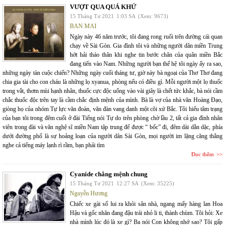
VƯỢT QUA QUÁ KHỨ
15 Tháng Tư 2021
1:03 SA
(Xem: 9673)
BAN MAI
Ngày này 46 năm trước, tôi đang rong ruổi trên đường cái quan
chạy về Sài Gòn. Gia đình tôi và những người dân miền Trung
hớt hải tháo thân khi nghe tin bước chân của quân miền Bắc
đang tiến vào Nam. Những người bạn thế hệ tôi ngày ấy ra sao,
những ngày tàn cuộc chiến? Những ngày cuối tháng tư, giờ này bà ngoại của Thơ Thơ đang
chia gia tài cho con cháu là những lọ xyanua, phòng nếu có điều gì. Mỗi người một lọ thuốc
trong vắt, thơm mùi hạnh nhân, thuốc cực độc uống vào vài giây là chết tức khắc, bà nói cầm
chắc thuốc độc trên tay là cầm chắc định mệnh của mình. Bà là vợ của nhà văn Hoàng Đạo,
giòng họ của nhóm Tự lực văn đoàn, văn đàn vang danh một cõi xứ Bắc. Tôi hiểu tâm trạng
của bạn tôi trong đêm cuối ở đài Tiếng nói Tự do trên phòng chờ lầu 2, tất cả gia đình nhân
viên trong đài và văn nghệ sĩ miền Nam tập trung để được “ bốc” đi, đêm dài dằn dặc, phía
dưới đường phố là sự hoảng loạn của người dân Sài Gòn, mọi người im lặng căng thẳng
nghe cả tiếng máy lạnh rì rầm, bạn phải tìm
Đọc thêm
Cyanide chẳng mệnh chung
15 Tháng Tư 2021
12:27 SA
(Xem: 35225)
Nguyễn Hương
Chiếc xe gài số lui ra khỏi sân nhà, ngang mấy hàng lan Hoa
Hậu và gốc nhãn đang đậu trái nhỏ li ti, thành chùm. Tôi hỏi: Xe
nhà mình lúc đó là xe gì? Ba nói Con không nhớ sao? Tôi gấp