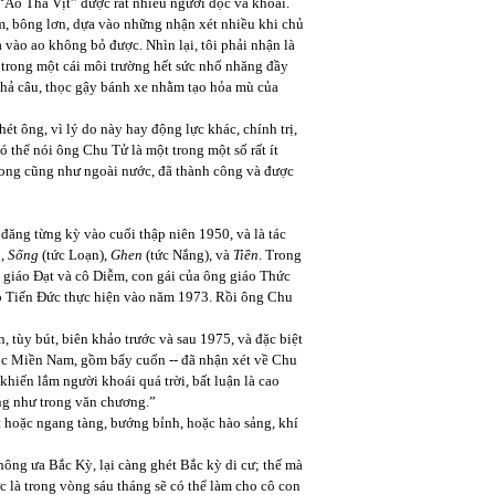
 “Ao Thả Vịt” được rất nhiều người đọc và khoái.
m, bông lơn, dựa vào những nhận xét nhiều khi chủ
 vào ao không bỏ được. Nhìn lại, tôi phải nhận là
 trong một cái môi trường hết sức nhố nhăng đầy
thả câu, thọc gậy bánh xe nhằm tạo hỏa mù của
t ông, vì lý do này hay động lực khác, chính trị,
ó thể nói ông Chu Tử là một trong một số rất ít
trong cũng như ngoài nước, đã thành công và được
 đăng từng kỳ vào cuối thập niên 1950, và là tác
u
,
Sống
(tức Loạn),
Ghen
(tức Nắng), và
Tiền
. Trong
y giáo Đạt và cô Diễm, con gái của ông giáo Thức
ỗ Tiến Đức thực hiện vào năm 1973. Rồi ông Chu
, tùy bút, biên khảo trước và sau 1975, và đặc biệt
ọc Miền Nam, gồm bẩy cuốn -- đã nhận xét về Chu
hiến lắm người khoái quá trời, bất luận là cao
ng như trong văn chương.”
t hoặc ngang tàng, bướng bỉnh, hoặc hào sảng, khí
hông ưa Bắc Kỳ, lại càng ghét Bắc kỳ di cư; thế mà
c là trong vòng sáu tháng sẽ có thể làm cho cô con