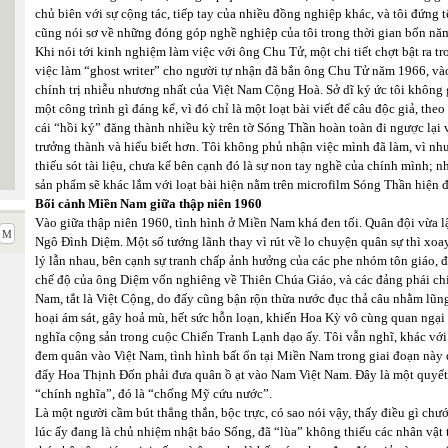
chủ biên với sự cộng tác, tiếp tay của nhiều đồng nghiệp khác, và tôi đứng 
cũng nói sơ về những đóng góp nghề nghiệp của tôi trong thời gian bốn năm
Khi nói tới kinh nghiệm làm việc với ông Chu Tử, một chi tiết chợt bật ra tr
việc làm “ghost writer” cho người tự nhận đã bắn ông Chu Tử năm 1966, vào 
chính trị nhiễu nhương nhất của Việt Nam Cộng Hoà. Sở dĩ ký ức tôi không g
một công trình gì đáng kể, vì đó chỉ là một loạt bài viết để câu độc giả, the
cái “hồi ký” đăng thành nhiều kỳ trên tờ Sóng Thần hoàn toàn đi ngược lại 
trưởng thành và hiểu biết hơn. Tôi không phủ nhận việc mình đã làm, vì nh
thiếu sót tài liệu, chưa kể bên cạnh đó là sự non tay nghề của chính mình; nh
sản phẩm sẽ khác lắm với loạt bài hiện nằm trên microfilm Sóng Thần hiện đư
Bối cảnh Miền Nam giữa thập niên 1960
Vào giữa thập niên 1960, tình hình ở Miền Nam khá đen tối. Quân đội vừa lậ
Ngô Đình Diệm. Một số tướng lãnh thay vì rút về lo chuyện quân sự thì xoa
lý lẫn nhau, bên cạnh sự tranh chấp ảnh hưởng của các phe nhóm tôn giáo, đ
chế độ của ông Diệm vốn nghiêng về Thiên Chúa Giáo, và các đảng phái chí
Nam, tắt là Việt Cộng, do đấy cũng bận rộn thừa nước đục thả câu nhằm lũ
hoại ám sát, gây hoả mù, hết sức hỗn loạn, khiến Hoa Kỳ vô cùng quan ngại
nghĩa cộng sản trong cuộc Chiến Tranh Lạnh dạo ấy. Tôi vẫn nghĩ, khác vớ
đem quân vào Việt Nam, tình hình bất ổn tại Miền Nam trong giai đoạn này
đẩy Hoa Thịnh Đốn phải đưa quân ồ ạt vào Nam Việt Nam. Đây là một quyết 
“chính nghĩa”, đó là “chống Mỹ cứu nước”.
Là một người cầm bút thẳng thắn, bộc trực, có sao nói vậy, thấy điều gì chư
lúc ấy đang là chủ nhiệm nhật báo Sống, đã “lùa” không thiếu các nhân vật 