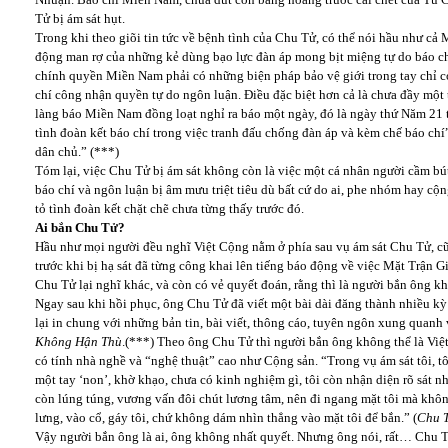
Tử bị ám sát hụt.
Trong khi theo giõi tin tức về bệnh tình của Chu Tử, có thể nói hầu như cả
động man rợ của những kẻ dùng bạo lực đàn áp mong bịt miệng tự do báo chí
chính quyền Miền Nam phải có những biện pháp bảo vệ giới trong tay chỉ có 
chí công nhận quyền tự do ngôn luận. Điều đặc biệt hơn cả là chưa đầy một 
làng báo Miền Nam đồng loạt nghỉ ra báo một ngày, đó là ngày thứ Năm 21 t
tình đoàn kết báo chí trong việc tranh đấu chống đàn áp và kèm chế báo chí
dân chủ.” (***)
Tóm lại, việc Chu Tử bị ám sát không còn là việc một cá nhân người cầm bú
báo chí và ngôn luận bị âm mưu triệt tiêu dù bất cứ do ai, phe nhóm hay c
tỏ tình đoàn kết chặt chẽ chưa từng thấy trước đó.
Ai bắn Chu Tử?
Hầu như mọi người đều nghĩ Việt Cộng nằm ở phía sau vụ ám sát Chu Tử, c
trước khi bị hạ sát đã từng công khai lên tiếng báo động về việc Mặt Trận
Chu Tử lại nghĩ khác, và còn có vẻ quyết đoán, rằng thì là người bắn ông kh
Ngay sau khi hồi phục, ông Chu Tử đã viết một bài dài đăng thành nhiều kỳ
lại in chung với những bản tin, bài viết, thông cáo, tuyên ngôn xung quanh 
Không Hận Thù
.(***) Theo ông Chu Tử thì người bắn ông không thể là Việ
có tính nhà nghề và “nghệ thuật” cao như Cộng sản. “Trong vụ ám sát tôi, t
một tay ‘non’, khờ khạo, chưa có kinh nghiệm gì, tôi còn nhận diện rõ sát nh
còn lúng túng, vương vấn đôi chút lương tâm, nên đi ngang mặt tôi mà khôn
lưng, vào cổ, gáy tôi, chứ không dám nhìn thẳng vào mặt tôi để bắn.” (
Chu 
Vậy người bắn ông là ai, ông không nhất quyết. Nhưng ông nói, rất… Chu Tử