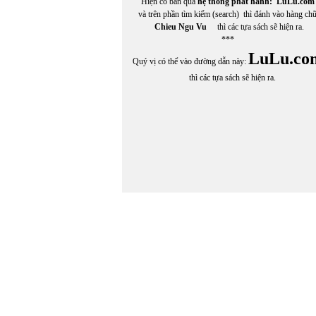
Hiện có bán qua
hệ thống phát hành:
LuLu.com
và trên phần tìm kiếm (search) thì đánh vào hàng ch
Chieu Ngu Vu
thì các tựa sách sẽ hiện ra.
***
LuLu.co
Quý vị có thể vào đường dẫn này:
thì các tựa sách sẽ hiện ra.