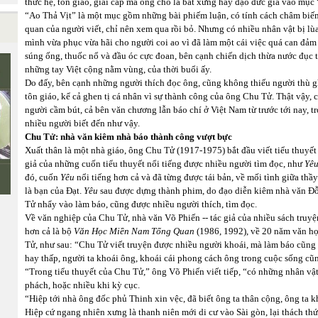
thức hệ, tôn giáo, giai cấp mà ông cho là bất xứng hay đạo đức giả vào mục
“Ao Thả Vịt”
là một mục gồm những bài phiếm luận, có tính cách châm biế
quan của người viết, chỉ nên xem qua rồi bỏ. Nhưng có nhiều nhân vật bị lùa
mình vừa phục vừa hãi cho người coi ao vì đã làm một cái việc quá can đảm
súng ống, thuốc nổ và đầu óc cực đoan, bên cạnh chiến dịch thừa nước đục 
những tay Việt cộng nằm vùng, của thời buổi ấy.
Do đấy, bên cạnh những người thích đọc ông, cũng không thiếu người thù ghé
tôn giáo, kể cả ghen tị cá nhân vì sự thành công của ông Chu Tử. Thật vậy, c
người cầm bút, cả bên văn chương lẫn báo chí ở Việt Nam từ trước tới nay, 
nhiều người biết đến như vậy.
Chu Tử: nhà văn kiêm nhà báo thành công vượt bực
Xuất thân là một nhà giáo, ông Chu Tử (1917-1975) bắt đầu viết tiểu thuyết
giả của những cuốn tiểu thuyết nổi tiếng được nhiều người tìm đọc, như
Yê
đó, cuốn
Yêu
nổi tiếng hơn cả và đã từng được tái bản, về mối tình giữa thầ
là bạn của Đạt.
Yêu
sau được dựng thành phim, do đạo diễn kiêm nhà văn Đ
Tử nhẩy vào làm báo, cũng được nhiều người thích, tìm đọc.
Về văn nghiệp của Chu Tử, nhà văn Võ Phiến -- tác giả của nhiều sách truyện
hơn cả là bộ
Văn Học Miền Nam Tổng Quan
(1986, 1992), về 20 năm văn h
Tử, như sau: “Chu Tử viết truyện được nhiều người khoái, mà làm báo cũng k
hay thấp, người ta khoái ông, khoái cái phong cách ông trong cuộc sống cũ
“Trong tiểu thuyết của Chu Tử,” ông Võ Phiến viết tiếp, “có những nhân vậ
phách, hoặc nhiều khi kỳ cục.
“Hiệp tới nhà ông đốc phủ Thinh xin vệc, đã biết ông ta thân cộng, ông ta k
Hiệp cứ ngang nhiên xưng là thanh niên mới di cư vào Sài gòn, lại thách thứ