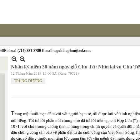
Điện thoại:
(714) 381-8780
E-mail:
tapchihopluu@aol.com
Nhân kỷ niệm 38 năm ngày giỗ Chu Tử: Nhìn lại vụ Chu Tử b
12 Tháng Năm 2013
12:00 SA
(Xem: 79729)
TRÙNG DƯƠNG
T
rong một buổi mạn đàm với vài người bạn trẻ, tôi được hỏi về kinh nghi
nói riêng. Tôi trả lời phần nói chung như đã trả lời trên tạp chí Hợp Lưu (*
1971, với chủ trương chống tham nhũng trong chính quyền và quân đội nhằ
đấu chống cộng sản bảo vệ phần đất tự do cuối cùng của Việt Nam. Sóng Thầ
do các cổ đông thuộc mọi tầng lớp quan tâm tới vận mệnh đất nước đóng gó