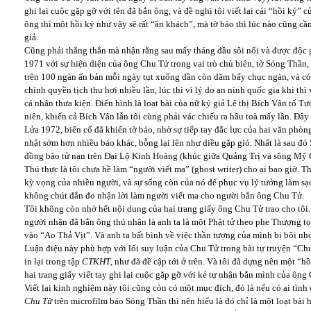
ghi lại cuộc gặp gỡ với tên đã bắn ông, và đề nghị tôi viết lại cái “hồi ký” 
ông thì một hồi ký như vậy sẽ rất “ăn khách”, mà tờ báo thì lúc nào cũng 
giả.
Cũng phải thẳng thắn mà nhận rằng sau mấy tháng đầu sôi nổi và được độc g
1971 với sự hiện diện của ông Chu Tử trong vai trò chủ biên, tờ Sóng Thần,
trên 100 ngàn ấn bản mỗi ngày tụt xuống dần còn dăm bẩy chục ngàn, và có 
chính quyền tịch thu hơi nhiều lần, lúc thì vì lý do an ninh quốc gia khi th
cá nhân thưa kiện. Điển hình là loạt bài của nữ ký giả Lê thị Bích Vân tố 
niên, khiến cả Bích Vân lẫn tôi cùng phải vác chiếu ra hầu toà mấy lần. Đây
Lửa 1972, biến cố đã khiến tờ báo, nhờ sự tiếp tay đắc lực của hai văn phòn
nhật sớm hơn nhiều báo khác, bỗng lại lên như diều gặp gió. Nhất là sau đ
đồng bào tử nạn trên Đại Lộ Kinh Hoàng (khúc giữa Quảng Trị và sông Mỹ 
Thú thực là tôi chưa hề làm “người viết ma” (ghost writer) cho ai bao giờ. 
kỳ vọng của nhiều người, và sự sống còn của nó để phục vụ lý tưởng làm sạc
không chút đắn đo nhận lời làm người viết ma cho người bắn ông Chu Tử.
Tôi không còn nhớ hết nội dung của hai trang giấy ông Chu Tử trao cho tôi.
người nhận đã bắn ông thú nhận là anh ta là một Phật tử theo phe Thượng t
vào “Ao Thả Vịt”. Và anh ta bất bình về việc thần tượng của mình bị bôi nh
Luận điệu này phù hợp với lối suy luận của Chu Tử trong bài tự truyện “Ch
in lại trong tập
CTKHT
, như đã đề cập tới ở trên. Và tôi đã dựng nên một “
hai trang giấy viết tay ghi lại cuộc gặp gỡ với kẻ tự nhận bắn mình của ôn
Viết lại kinh nghiệm này tôi cũng còn có một mục đích, đó là nếu có ai tình 
Chu Tử
trên microfilm báo Sóng Thần thì nên hiểu là đó chỉ là một loạt bài