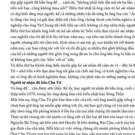
dịp gặp người đã bắn ông để … cám ơn, “không phải một lần mà tới ba lần, vì
tiền núi bạc, cũng không mua nổi!” Điều thứ nhất là ông cám ơn kẻ sát nhâ
có dịp biết rằng mọi người, kể cả những nhân vật đã từng bị ông lùa vào “A
lo lắng cho ông và gửi thư, điện tới chúc ông chóng thoát cơn hiểm nghèo, 
nghiệp cho ông Từ Chung đã chết liền tại chỗ, không có dịp nhìn thấy người
Điều thứ hai khiến ông biết ơn kẻ sát nhân là “bốn viên đạn của kẻ sát nhân
oan nghiệt của tôi đã tích lũy từ bao năm nay, vụt tiêu tan biến thành lòng 
người, nhưng khi tôi cầm bút, hình như có ma lực gì, xui khiến tôi trở thành
năm nay, các bạn cộng tác với tôi và tôi đã gây ra nhiều thù ghét không đâu
của kể cả những người thù ghét ông song đã ưu lo cho ông khi ông bị bắn su
sẽ không bao giờ còn ‘hỗn’ với ai” nữa.
Và điều thứ ba khiến ông thấy muốn gặp kẻ sát nhân để cám ơn vì – đây là 
Tử -- nhờ bốn viên đạn đưa ông tới gần cái chết mà ông có kinh nghiệm của 
tác vì ông đã có kinh nghiệm thực, không còn phải nặn óc tưởng tượng ra nữ
Người tự nhận đã bắn Chu Tử
Và ông đã… cầu được ước thấy. Kẻ ấy, hay người tự nhận đã bắn ông, cuối 
thập niên 1970, trong lúc ông đang làm chủ biên nhật báo Sóng Thần.
Một bữa nọ, ông Chu Tử ghé bàn làm việc của tôi, nói ông muốn gặp riêng tô
chưa bao giờ ông lại muốn gặp riêng với tôi, mà bao giờ cũng có vài anh e
dậy theo ông lên phòng khách ở lầu ba của toà nhà chúng tôi muớn làm tòa
Thực ra thì chúng tôi chỉ mướn có tầng trệt và lầu hai để làm tòa soạn và tr
Nguyễn Bá Tòng sát bên nhà thờ Huyện Sĩ trên đường Bùi Chu, cách tòa báo 
gia đình của chủ nhà. Mỗi khi có việc riêng chúng tôi mượn phòng khách củ
Ông Chu Tử tay run run (từ ngày bị bắn tay ông vẫn run như vậy) rút trong túi