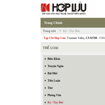
Trang Chính
›
Trang nhà
Ký / Tùy Bút
- Tạp Chí Hợp Lưu
Fountain Valley,
CA 92708
- USA
THỂ LOẠI
Biên Khảo
Truyện Ngắn
Bài Mới
Tiểu Luận
Thơ
Phỏng Vấn
Ký / Tùy Bút