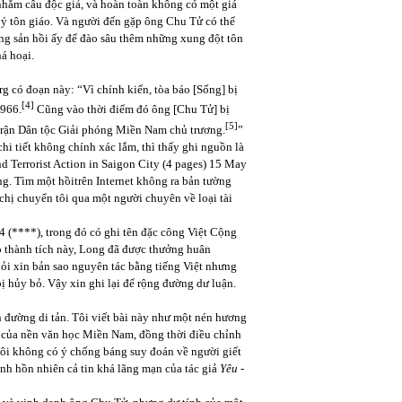
 nhằm câu độc giả, và hoàn toàn không có một giá
 ý tôn giáo. Và người đến gặp ông Chu Tử có thể
ng sản hồi ấy để đào sâu thêm những xung đột tôn
á hoại.
org có đoạn này: “Vì chính kiến, tòa báo [Sống] bị
[4]
1966.
Cũng vào thời điểm đó ông [Chu Tử] bị
[5]
 trận Dân tộc Giải phóng Miền Nam chủ trương.
”
chi tiết không chính xác lắm, thì thấy ghi nguồn là
 Terrorist Action in Saigon City (4 pages) 15 May
g. Tìm một hồitrên Internet không ra bản tường
n, chị chuyển tôi qua một người chuyên về loại tài
4 (****), trong đó có ghi tên đặc công Việt Cộng
 thành tích này, Long đã được thưởng huân
ỏi xin bản sao nguyên tác bằng tiếng Việt nhưng
bị hủy bỏ. Vậy xin ghi lại để rộng đường dư luận.
 đường di tản. Tôi viết bài này như một nén hương
o của nền văn học Miền Nam, đồng thời điều chỉnh
Tôi không có ý chống báng suy đoán về người giết
ính hồn nhiên cả tin khá lãng mạn của tác giả
Yêu
-