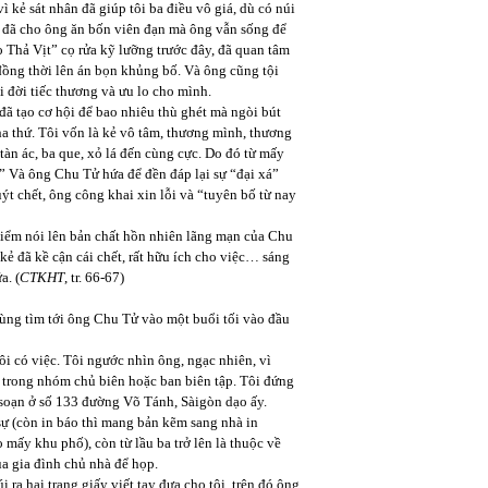
 kẻ sát nhân đã giúp tôi ba điều vô giá, dù có núi
n đã cho ông ăn bốn viên đạn mà ông vẫn sống để
o Thả Vịt” cọ rửa kỹ lưỡng trước đây, đã quan tâm
đồng thời lên án bọn khủng bố. Và ông cũng tội
 đời tiếc thương và ưu lo cho mình.
 đã tạo cơ hội để bao nhiêu thù ghét mà ngòi bút
tha thứ. Tôi vốn là kẻ vô tâm, thương mình, thương
 tàn ác, ba que, xỏ lá đến cùng cực. Do đó từ mấy
.” Và ông Chu Tử hứa để đền đáp lại sự “đại xá”
ýt chết, ông công khai xin lỗi và “tuyên bố từ nay
điểm nói lên bản chất hồn nhiên lãng mạn của Chu
kẻ đã kề cận cái chết, rất hữu ích cho việc… sáng
a. (
CTKHT
, tr. 66-67)
cùng tìm tới ông Chu Tử vào một buổi tối vào đầu
i có việc. Tôi ngước nhìn ông, ngạc nhiên, vì
m trong nhóm chủ biên hoặc ban biên tập. Tôi đứng
 soạn ở số 133 đường Võ Tánh, Sàigòn dạo ấy.
ị sự (còn in báo thì mang bản kẽm sang nhà in
mấy khu phố), còn từ lầu ba trở lên là thuộc về
a gia đình chủ nhà để họp.
 ra hai trang giấy viết tay đưa cho tôi, trên đó ông