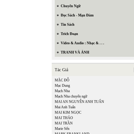
Chuyển Ngữ
Đọc Sách - Mạn Đàm
Tin Sách
Trích Đoạn
Video & Audio : Nhạc & . . .
TRANH VÀ ẢNH
Tác Giả
MẶC ĐỖ
Mạc Dung
Mạch Nha
Mạch Nha chuyển ngữ
MAI AN NGUYỄN ANH TUẤN
Mai Anh Tuấn
MAI KIM NGỌC
MAI THẢO
MAI TRẦN
Marie Sến