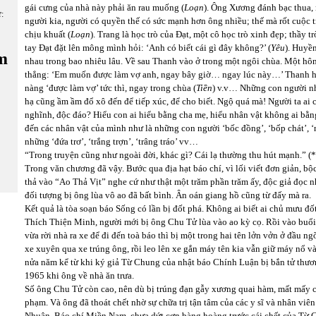
gái cưng của nhà này phải ăn rau muống (
Loạn
). Ông Xương đánh bạc thua, 
ữ:
người kia, người có quyền thế có sức mạnh hơn ông nhiều; thế mà rốt cuộc tr
chịu khuất (
Loạn
). Trang là học trò của Đạt, một cô học trò xinh đẹp; thầy 
tay Đạt đặt lên mông mình hỏi: ‘Anh có biết cái gì đây không?’ (
Yêu
). Huyền
m
nhau trong bao nhiêu lâu. Về sau Thanh vào ở trong một ngôi chùa. Một h
thẳng: ‘Em muốn được làm vợ anh, ngay bây giờ… ngay lúc này…’ Thanh ho
nàng ‘được làm vợ’ tức thì, ngay trong chùa (
Tiền
) v.v… Những con người như
hạ cũng ầm ầm đổ xô đến để tiếp xúc, để cho biết. Ngộ quá mà! Người ta a
nghĩnh, độc đáo? Hiểu con ai hiểu bằng cha mẹ, hiểu nhân vật không ai bằn
đến các nhân vật của mình như là những con người ‘bốc đồng’, ‘bốp chát’, ‘n
những ‘đứa trơ’, ‘trắng trợn’, ‘trâng tráo’ vv…
“Trong truyện cũng như ngoài đời, khác gì? Cái lạ thường thu hút mạnh.” (*
Trong văn chương đã vậy. Bước qua địa hạt báo chí, vì lối viết đơn giản, b
thả vào “Ao Thả Vịt” nghe cứ như thật một trăm phần trăm ấy, độc giả đọc nh
đối tượng bị ông lùa vô ao đã bất bình. Ân oán giang hồ cũng từ đấy mà ra.
Kết quả là tòa soạn báo Sống có lần bị đốt phá. Không ai biết ai chủ mưu đố
Thích Thiện Minh, người mới bị ông Chu Tử lùa vào ao kỳ cọ. Rồi vào buổ
vừa rời nhà ra xe để đi đến toà báo thì bị một trong hai tên lởn vởn ở đầu ng
xe xuyên qua xe trúng ông, rồi leo lên xe gắn máy tên kia vẫn giữ máy nổ v
nửa năm kể từ khi ký giả Từ Chung của nhật báo Chính Luận bị bắn tử thươ
1965 khi ông về nhà ăn trưa.
Số ông Chu Tử còn cao, nên dù bị trúng đạn gẫy xương quai hàm, mất mấy c
phạm. Và ông đã thoát chết nhờ sự chữa trị tận tâm của các y sĩ và nhân vi
Nhuận. Báo chí Miền Nam, chưa dứt cơn bàng hoàng trước cái chết của Từ C