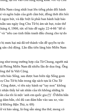
 Miền Nam cùng nhất loạt lên tiếng phản đối hành
 và ngôn luận của giới cầm bút, đồng thời đòi hỏi
ngọn bút, và đặc biệt là phải ban hành luật báo
tuần sau ngày ông Chu Tử bị ám sát hụt, toàn thể
háng 4, 1966, tức số báo đề ngày 22-4-66 “để tỏ
” và “nêu cao tinh thần tranh đấu chung cho tự do
t bị mưu hại mà đã trở thành vấn đề quyền tự do
ộng sản chủ động. Lần đầu tiên làng báo Miền Nam
ũng như trong trường hợp của Từ Chung, người mà
 Giải Phóng Miền Nam đã nhiều lần đe dọa ông. Ông
ông thể là Việt Cộng.
 trên báo Sống, sau được ban biên tập Sống gom
vụ Chu Tử bị bắn trong tập sách tựa là
Chu Tử
t Cộng được, vì tên này hành sự “tay non” không
ôi nhận thấy kẻ sát nhân của tôi không những là
ân của tôi là một ‘anh em quốc gia (!)’. Ở điểm hắn
g dám bắn, chỉ đủ can đảm bắn vào sau xe, vào
Tử Không Hận Thù
, tr. 69)
 và hào sảng, là ông sẵn sàng tha thứ, mong có