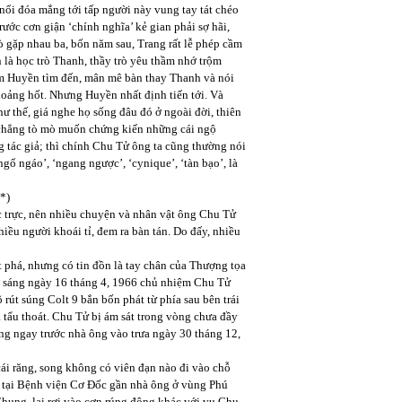
nổi đóa mắng tới tấp người này vung tay tát chéo
ước cơn giận ‘chính nghĩa’ kẻ gian phải sợ hãi,
trò gặp nhau ba, bốn năm sau, Trang rất lễ phép cầm
 là học trò Thanh, thầy trò yêu thầm nhớ trộm
ôm Huyền tìm đến, mân mê bàn thay Thanh và nói
ảng hốt. Nhưng Huyền nhất định tiến tới. Và
 thế, giá nghe họ sống đâu đó ở ngoài đời, thiên
i chẳng tò mò muốn chứng kiến những cái ngộ
g tác giả; thì chính Chu Tử ông ta cũng thường nói
gổ ngáo’, ‘ngang ngược’, ‘cynique’, ‘tàn bạo’, là
*)
ộc trực, nên nhiều chuyện và nhân vật ông Chu Tử
iều người khoái tỉ, đem ra bàn tán. Do đấy, nhiều
t phá, nhưng có tin đồn là tay chân của Thượng tọa
i sáng ngày 16 tháng 4, 1966 chủ nhiệm Chu Tử
õ rút súng Colt 9 bắn bốn phát từ phía sau bên trái
à tẩu thoát. Chu Tử bị ám sát trong vòng chưa đầy
ng ngay trước nhà ông vào trưa ngày 30 tháng 12,
ái răng, song không có viên đạn nào đi vào chỗ
ên tại Bệnh viện Cơ Đốc gần nhà ông ở vùng Phú
hung, lại rơi vào cơn rúng động khác với vụ Chu