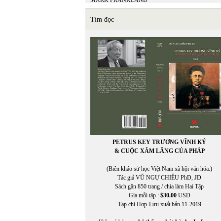
MARK FRANKLAND
Matsuo Bashō
Mi Ly
Tìm đọc
MICHEL LEGRAND - ALAN & MARILYN
BERGMAN
Miên Đáng
miên di
MIÊNG
Mikhail Epstein
Minh Đạo Nguyễn Thạch Hãn
MINH HÀ
Minh Hạo
MINH LÂM
MINH THÙY
MINH TRIẾT VIỆT
MINH TRIẾT VIỆT AN VI
PETRUS KEY TRƯƠNG VĨNH KÝ
Miura Chora
& CUỘC XÂM LĂNG CỦA PHÁP
Mukôda Kuniko
Murakami Ryu
(Biên khảo sử học Việt Nam xã hội văn hóa.)
MỸ CA
Tác giả VŨ NGỰ CHIÊU PhD, JD
Mỹ Dũng
Sách gần 850 trang / chia làm Hai Tập
Gía mỗi tập :
$30.00
USD
Tạp chí Hợp-Lưu xuất bản 11-2019