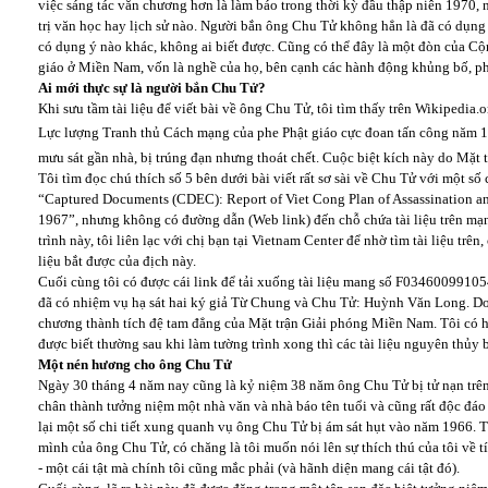
việc sáng tác văn chương hơn là làm báo trong thời kỳ đầu thập niên 1970,
trị văn học hay lịch sử nào. Người bắn ông Chu Tử không hẳn là đã có dụng
có dụng ý nào khác, không ai biết được. Cũng có thể đây là một đòn của Cộ
giáo ở Miền Nam, vốn là nghề của họ, bên cạnh các hành động khủng bố, ph
Ai mới thực sự là người bắn Chu Tử?
Khi sưu tầm tài liệu để viết bài về ông Chu Tử, tôi tìm thấy trên Wikipedia.
Lực lượng Tranh thủ Cách mạng của phe Phật giáo cực đoan tấn công năm 
mưu sát gần nhà, bị trúng đạn nhưng thoát chết. Cuộc biệt kích này do Mặt
Tôi tìm đọc chú thích số 5 bên dưới bài viết rất sơ sài về Chu Tử với một số 
“Captured Documents (CDEC): Report of Viet Cong Plan of Assassination and
1967”, nhưng không có đường dẫn (Web link) đến chỗ chứa tài liệu trên mạn
trình này, tôi liên lạc với chị bạn tại Vietnam Center để nhờ tìm tài liệu trê
liệu bắt được của địch này.
Cuối cùng tôi có được cái link để tải xuống tài liệu mang số F03460099105
đã có nhiệm vụ hạ sát hai ký giả Từ Chung và Chu Tử: Huỳnh Văn Long. Do
chương thành tích đệ tam đẳng của Mặt trận Giải phóng Miền Nam. Tôi có h
được biết thường sau khi làm tường trình xong thì các tài liệu nguyên thủy 
Một nén hương cho ông Chu Tử
Ngày 30 tháng 4 năm nay cũng là kỷ niệm 38 năm ông Chu Tử bị tử nạn trên
chân thành tưởng niệm một nhà văn và nhà báo tên tuổi và cũng rất độc đá
lại một số chi tiết xung quanh vụ ông Chu Tử bị ám sát hụt vào năm 1966. 
mình của ông Chu Tử, có chăng là tôi muốn nói lên sự thích thú của tôi về t
- một cái tật mà chính tôi cũng mắc phải (và hãnh diện mang cái tật đó).