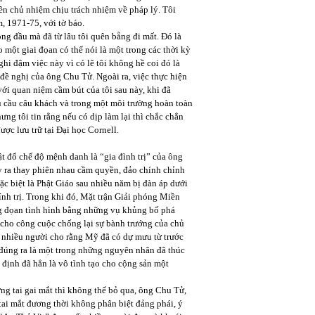
tên chủ nhiệm chịu trách nhiệm về pháp lý. Tôi
, 1971-75, với tờ báo.
ong đầu mà đã từ lâu tôi quên bẵng đi mất. Đó là
một giai đọan có thể nói là một trong các thời kỳ
hi đậm việc này vì có lẽ tôi không hề coi đó là
o đề nghị của ông Chu Tử. Ngoài ra, việc thực hiện
với quan niệm cầm bút của tôi sau này, khi đã
u cầu câu khách và trong một môi trường hoàn toàn
ưng tôi tin rằng nếu có dịp làm lại thì chắc chắn
ợc lưu trữ tại Đại học Cornell.
t đổ chế độ mệnh danh là “gia đình trị” của ông
y ra thay phiên nhau cầm quyền, đảo chính chỉnh
ặc biệt là Phật Giáo sau nhiều năm bị đàn áp dưới
nh trị. Trong khi đó, Mặt trận Giải phóng Miền
ng đọan tình hình bằng những vụ khủng bố phá
 cho công cuộc chống lại sự bành trướng của chủ
i nhiều người cho rằng Mỹ đã có dự mưu từ trước
 đúng ra là một trong những nguyên nhân đã thúc
định đã hẳn là vô tình tạo cho cộng sản một
ớng tai gai mắt thì không thể bỏ qua, ông Chu Tử,
tai mắt đương thời không phân biệt đảng phái, ý