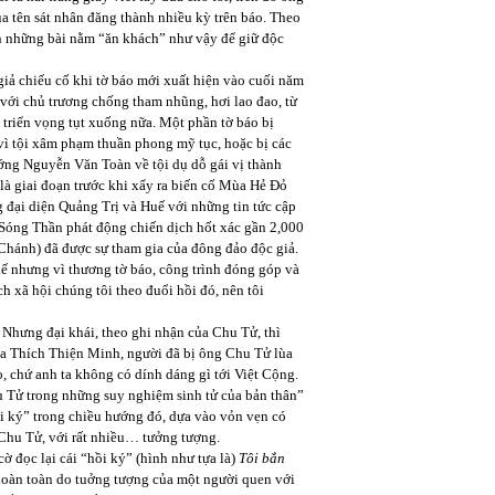
của tên sát nhân đăng thành nhiều kỳ trên báo. Theo
cần những bài nằm “ăn khách” như vậy để giữ độc
iả chiếu cố khi tờ báo mới xuất hiện vào cuối năm
 với chủ trương chống tham nhũng, hơi lao đao, từ
triển vọng tụt xuống nữa. Một phần tờ báo bị
ì vì tội xâm phạm thuần phong mỹ tục, hoặc bị các
Tướng Nguyễn Văn Toàn về tội dụ dỗ gái vị thành
 là giai đoạn trước khi xẩy ra biến cố Mùa Hẻ Đỏ
g đại diện Quảng Trị và Huế với những tin tức cập
ó Sóng Thần phát động chiến dịch hốt xác gần 2,000
Chánh) đã được sự tham gia của đông đảo độc giả.
Thế nhưng vì thương tờ báo, công trình đóng góp và
h xã hội chúng tôi theo đuổi hồi đó, nên tôi
 Nhưng đại khái, theo ghi nhận của Chu Tử, thì
ọa Thích Thiện Minh, người đã bị ông Chu Tử lùa
ọ, chứ anh ta không có dính dáng gì tới Việt Cộng.
u Tử trong những suy nghiệm sinh tử của bản thân”
hồi ký” trong chiều hướng đó, dựa vào vỏn vẹn có
g Chu Tử, với rất nhiều… tưởng tượng.
cờ đọc lại cái “hồi ký” (hình như tựa là)
Tôi bắn
 hoàn toàn do tuởng tượng của một người quen với