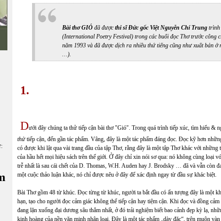
Bài thơ GIÓ
đã được
thi sĩ Đức gốc Việt Nguyễn Chí Trung
trình
(International Poetry Festival) trong các buổi đọc Thơ trước công
năm 1993 và đã được dịch ra nhiều thứ tiếng cũng như xuất bản ở
…).
1.
D
ưới đây chúng ta thử tiếp cận bài thơ "Gió". Trong quá trình tiếp xúc, tìm hiểu & 
thử
tiếp cận, đến gần tác phẩm. Vâng, đây là một tác phẩm đáng đọc. Đọc kỹ hơn nhữn
ữ:
có được khi lật qua vài trang đầu của tập Thơ, rằng đây là một tập Thơ khác với những 
của hầu hết mọi hiệu sách trên thế giới. Ở đây chỉ xin nói sơ qua: nó không cùng loại vớ
trễ nhất là sau cái chết của D. Thomas, W.H. Auden hay J. Brodsky … đã và vẫn còn đan
m
một cuộc thảo luận khác, nó chỉ được nêu ở đây để xác định ngay từ đầu sự khác biệt.
Bài Thơ gồm 48 từ khúc. Đọc từng từ khúc, người ta bắt đầu có ấn tượng đây là một k
hạn, tạo cho người đọc cảm giác không thể tiếp cận hay tiệm cận. Khi đọc và đồng cả
đang lặn xuống đại dương sâu thẳm nhất, ở đó trải nghiệm biết bao cảnh đẹp kỳ lạ, nh
kinh hoàng của nền văn minh nhân loại. Đây là một tác phẩm „dày đặc“, trên muôn và