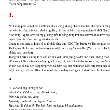
của sự sống trên trái đất. “
3.
Nó không phải là một bài Thơ thiên nhiên, càng không phải là một bài Thơ bình thường
nói về cuộc sống một cách chiêm nghiệm, bắt đầu từ hôm nay, suy ngẫm về khởi đầu của
cuộc sống. Nghĩa là về những gì đang diễn ra sống động trên mặt đất vào thời điểm này 
mệnh của cuộc sống con người trên trái đất.
Chúng ta đọc từng từ khúc và từ từ thấy rằng qua “GIÓ” Tư Tưởng và Thơ có quan hệ mậ
Thi Ca, và Thi Ca còn nói lên những gì vượt qua cả người làm Thơ (Về Thi Ca & Tư Tư
những sách của ông).
Trong
từ khúc 4
chúng ta có chủ đề tình yêu. Tình yêu giữa đôi tình nhân, chàng chăn 
giữa trời và đất. Giữa cuộc sống nguyên thủy trên mặt đất và bầu trời rách nát, chờ đợi
số con hạc đã xây nên bằng từng viên đá, năm này qua năm khác. Một bức tranh đẹp về
vượt qua mọi thời đại. Hiếm khi người đọc tìm thấy những câu thơ trữ tình như thế tron
4
“Gió của mộng, mộng là đời
Sống không thể được trong đời trần gian,
Đêm nay gió hú sâu vang
Xuyên đại dương đá qua ngang. Mưa về.
Mưa như đã đợi từ khi Đợi luôn luôn mà không hề nghĩ ngưng.