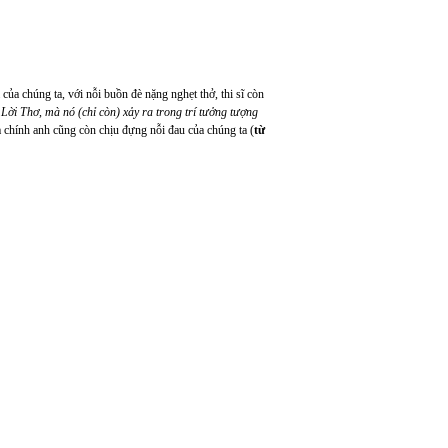
ủa chúng ta, với nỗi buồn đè nặng nghẹt thở, thi sĩ còn
 Lời Thơ, mà nó (chỉ còn) xảy ra trong trí tưởng tượng
 chính anh cũng còn chịu đựng nỗi đau của chúng ta (
từ