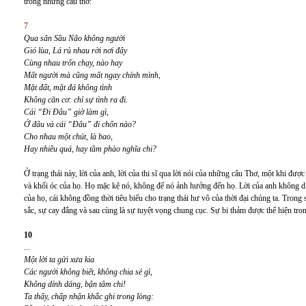
trong những câu thơ:
7
Qua sân Sầu Não không người
Gió lùa, Lá rủ nhau rời nơi đây
Cùng nhau trốn chạy, nào hay
Mất người mà cũng mất ngay chính mình,
Mặt đất, mặt đá không tình
Không căn cơ: chỉ sự tình ra đi.
Cái “Đi Đâu” giờ làm gì,
Ở đâu và cái “Đâu” đi chốn nào?
Cho nhau một chút, là bao,
Hay nhiều quá, hay tầm phào nghĩa chi?
Ở trạng thái này, lời của anh, lời của thi sĩ qua lời nói của những câu Thơ, một khi đượ
và khối óc của họ. Họ mặc kệ nó, không để nó ảnh hưởng đến họ. Lời của anh không d
của họ, cái không đồng thời tiêu biểu cho trạng thái hư vô của thời đại chúng ta. Trong
sắc, sự cay đắng và sau cùng là sự tuyệt vọng chung cục. Sự bi thảm được thể hiện tron
10
...
Một lời ta gửi xưa kia
Các người không biết, không chia sẻ gì,
Không dính dáng, bận tâm chi!
Ta thấy, chấp nhận khắc ghi trong lòng: