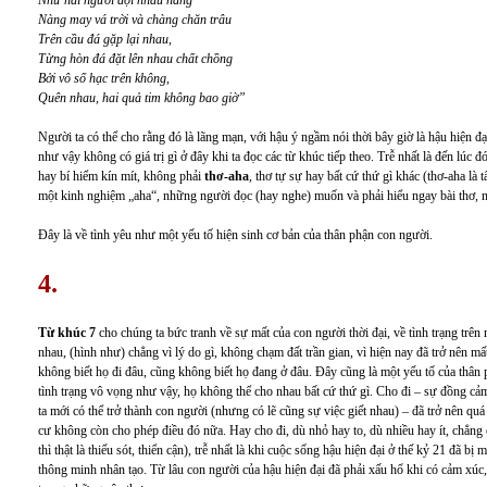
Như hai người đợi nhau hằng
Nàng may vá trời và chàng chăn trâu
Trên cầu đá gặp lại nhau,
Từng hòn đá đặt lên nhau chất chồng
Bởi vô số hạc trên không,
Quên nhau, hai quả tim không bao giờ”
Người ta có thể cho rằng đó là lãng mạn, với hậu ý ngầm nói thời bây giờ là hậu hiện đ
như vậy không có giá trị gì ở đây khi ta đọc các từ khúc tiếp theo. Trễ nhất là đến lúc 
hay bí hiểm kín mít, không phải
thơ-aha
, thơ tự sự hay bất cứ thứ gì khác (thơ-aha là 
một kinh nghiệm „aha“, những người đọc (hay nghe) muốn và phải hiểu ngay bài thơ, n
Đây là về tình yêu như một yếu tố hiện sinh cơ bản của thân phận con người.
4.
Từ khúc 7
cho chúng ta bức tranh về sự mất của con người thời đại, về tình trạng trên 
nhau, (hình như) chẳng vì lý do gì, không chạm đất trần gian, vì hiện nay đã trở nên m
không biết họ đi đâu, cũng không biết họ đang ở đâu. Đây cũng là một yếu tố của thân
tình trạng vô vọng như vậy, họ không thể cho nhau bất cứ thứ gì. Cho đi – sự đồng cả
ta mới có thể trở thành con người (nhưng có lẽ cũng sự việc giết nhau) – đã trở nên quá 
cư không còn cho phép điều đó nữa. Hay cho đi, dù nhỏ hay to, dù nhiều hay ít, chẳng c
thì thật là thiếu sót, thiển cận), trễ nhất là khi cuộc sống hậu hiện đại ở thế kỷ 21 đã 
thông minh nhân tạo. Từ lâu con người của hậu hiện đại đã phải xấu hổ khi có cảm xúc,