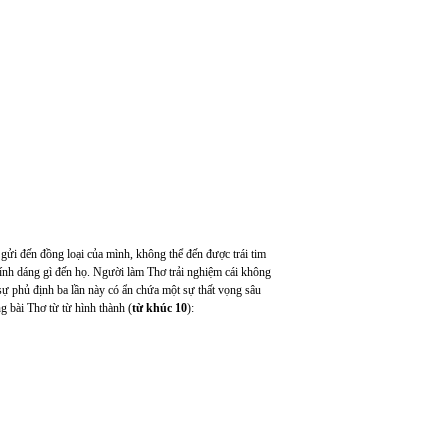
c gửi đến đồng loại của mình, không thể đến được trái tim
ính dáng gì đến họ. Người làm Thơ trải nghiệm cái không
 sự phủ định ba lần này có ẩn chứa một sự thất vọng sâu
g bài Thơ từ từ hình thành (
từ khúc 10
):