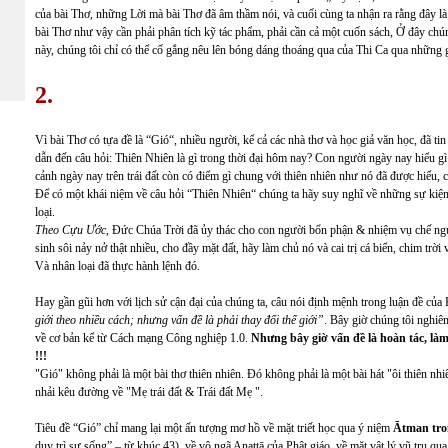
của bài Thơ, những Lời mà bài Thơ đã âm thầm nói, và cuối cùng ta nhận ra rằng đây l
bài Thơ như vậy cần phải phân tích kỹ tác phẩm, phải cần cả một cuốn sách, Ở đây chún
này, chúng tôi chỉ có thể cố gắng nêu lên bóng dáng thoáng qua của Thi Ca qua những g
2
.
Vì bài Thơ có tựa đề là “Gió“, nhiều người, kể cả các nhà thơ và học giả văn học, đã tin
dẫn đến câu hỏi: Thiên Nhiên là gì trong thời đại hôm nay? Con người ngày nay hiểu 
cảnh ngày nay trên trái đất còn có điểm gì chung với thiên nhiên như nó đã được hiểu,
Để có một khái niệm về câu hỏi “Thiên Nhiên“ chúng ta hãy suy nghĩ về những sự kiện c
loại.
Theo Cựu Ước
, Đức Chúa Trời đã ủy thác cho con người bổn phận & nhiệm vụ chế ngự 
sinh sôi nảy nở thật nhiều, cho đầy mặt đất, hãy làm chủ nó và cai trị cá biển, chim trời v
Và nhân loại đã thực hành lệnh đó.
Hay gần gũi hơn với lịch sử cận đại của chúng ta, câu nói định mệnh trong luận đề củ
giới theo nhiều cách; nhưng vấn đề là phải thay đổi thế giới”
. Bây giờ chúng tôi nghiêm
về cơ bản kể từ Cách mạng Công nghiệp 1.0.
Nhưng bây giờ vấn đề là hoàn tác, làm
!!!
"Gió" không phải là một bài thơ thiên nhiên. Đó không phải là một bài hát "ôi thiên nhi
nhải kêu đường về "Mẹ trái đất & Trái đất Mẹ ".
Tiêu đề “Gió” chỉ mang lại một ấn tượng mơ hồ về mặt triết học qua ý niệm
Ātman tro
duy trì sự sống” – từ khúc 43), về vô ngã Anattā của Phật giáo, về mặt vật lý vũ trụ qu