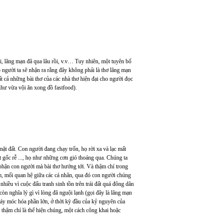
ại, lãng mạn đã qua lâu rồi, v.v… Tuy nhiên, một tuyên bố
đó người ta sẽ nhận ra rằng đây không phải là thơ lãng mạn
tất cả những bài thơ của các nhà thơ hiện đại cho người đọc
hư vừa vội ăn xong đồ fastfood).
mặt đất. Con người đang chạy trốn, họ rời xa và lạc mất
ất gốc rễ ..., họ như những cơn gió thoáng qua. Chúng ta
 phận con người mà bài thơ hướng tới. Và thậm chí trong
m, mối quan hệ giữa các cá nhân, qua đó con người chúng
nhiều vì cuộc đấu tranh sinh tồn trên trái đất quá đông dân
òn nghĩa lý gì vì lòng đã nguội lạnh (gọi đây là lãng mạn
bị máy móc hóa phần lớn, ở thời kỳ đầu của kỷ nguyên của
 thậm chí là thể hiện chúng, một cách công khai hoặc