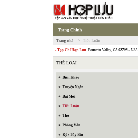
Trang Chính
›
Trang nhà
Tiểu Luận
- Tạp Chí Hợp Lưu
Fountain Valley,
CA 92708
- USA
THỂ LOẠI
Biên Khảo
Truyện Ngắn
Bài Mới
Tiểu Luận
Thơ
Phỏng Vấn
Ký / Tùy Bút