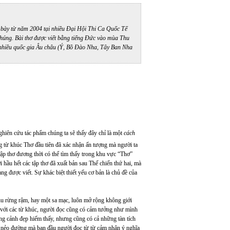
 bày từ năm 2004 tại nhiều Đại Hội Thi Ca Quốc Tế
 chúng. Bài thơ được viết bằng tiếng Đức vào mùa Thu
 nhiều quốc gia Âu châu (Ý, Bồ Đào Nha, Tây Ban Nha
nghiên cứu tác phẩm chúng ta sẽ thấy đây chỉ là một
cách
g từ khúc Thơ đầu tiên đã xác nhận ấn tượng mà người ta
tập thơ đương thời có thể tìm thấy trong khu vực “Thơ”
i hầu hết các tập thơ đã xuất bản sau Thế chiến thứ hai, mà
g được viết. Sự khác biệt thiết yếu cơ bản là chủ đề của
hu rừng rậm, hay một sa mạc, luôn mở rộng không giới
m với các từ khúc, người đọc cũng có cảm tưởng như mình
ững cảnh đẹp hiếm thấy, nhưng cũng có cả những tàn tích
n nẻo đường mà ban đầu người đọc từ từ cảm nhận ý nghĩa