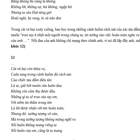
Rằng không thì cũng là không.
Không lời, không sự, hư không; ngập bờ.
Nhưng ta vào Đợi từng giờ
Hoài nghi, hy vọng, lo và não đen
Trong cát và bụi xoáy cuồng, bao bọc trong những cánh buồm rách nát của xác tàu đắm c
muốn “
trao tay ít nhất một người trong chúng ta, tin tưởng vào việc hoàn toàn nghe ra
của anh …”.
Nỗi đau của anh không chỉ mang theo chính anh, vì nó đã lấp đầy anh, mà
khúc 12)
:
12
...
Cát và bụi còn thừa ra,
Cuộn tung trong cánh buồm đà rách tan
Của chiếc tàu đắm điêu tàn
Là ta, giữ bởi muôn vàn buồn đau
Không còn cảm thụ được đâu.
Những gì ta sẽ trao vào tay em,
Với niềm tin thẳm trong tim
Là lời được nhận với tim hoàn toàn,
Nhưng đó: tưởng tượng vô vàn,
Mà trong tưởng tượng không màng nghĩ ra
Nỗi buồn không mang riêng ta
Nỗi buồn của em, cũng là ta mang