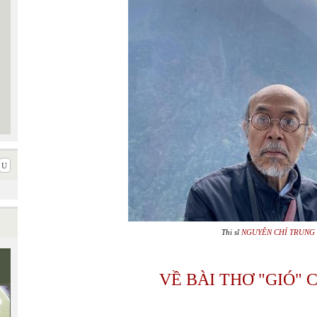
Thi sĩ
NGUYỄN CHÍ TRUNG
VỀ BÀI THƠ "GIÓ"