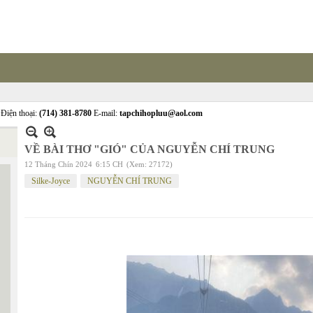
Điện thoại:
(714) 381-8780
E-mail:
tapchihopluu@aol.com
VỀ BÀI THƠ "GIÓ" CỦA NGUYỄN CHÍ TRUNG
12 Tháng Chín 2024
6:15 CH
(Xem: 27172)
Silke-Joyce
NGUYỄN CHÍ TRUNG