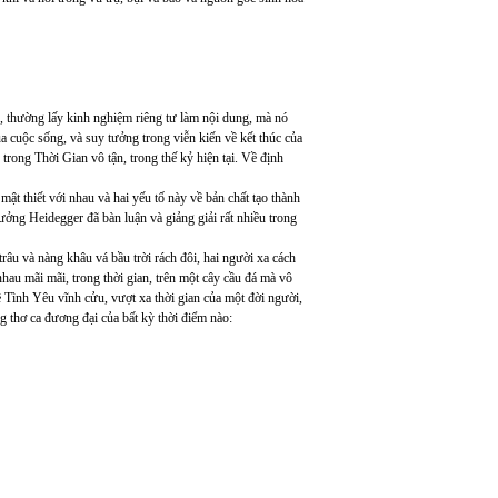
, thường lấy kinh nghiệm riêng tư làm nội dung, mà nó
 cuộc sống, và suy tưởng trong viễn kiến về kết thúc của
trong Thời Gian vô tận, trong thế kỷ hiện tại. Về định
t thiết với nhau và hai yếu tố này về bản chất tạo thành
ởng Heidegger đã bàn luận và giảng giải rất nhiều trong
trâu và nàng khâu vá bầu trời rách đôi, hai người xa cách
 nhau mãi mãi, trong thời gian, trên một cây cầu đá mà vô
 Tình Yêu vĩnh cửu, vượt xa thời gian của một đời người,
g thơ ca đương đại của bất kỳ thời điểm nào: