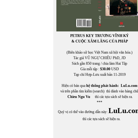
PETRUS KEY TRƯƠNG VĨNH KÝ
& CUỘC XÂM LĂNG CỦA PHÁP
(Biên khảo sử học Việt Nam xã hội văn hóa.)
Tác giả VŨ NGỰ CHIÊU PhD, JD
Sách gần 850 trang / chia làm Hai Tập
Gía mỗi tập :
$30.00
USD
Tạp chí Hợp-Lưu xuất bản 11-2019
Hiện có bán qua
hệ thống phát hành:
LuLu.com
và trên phần tìm kiếm (search) thì đánh vào hàng ch
Chieu Ngu Vu
thì các tựa sách sẽ hiện ra.
***
LuLu.co
Quý vị có thể vào đường dẫn này:
thì các tựa sách sẽ hiện ra.