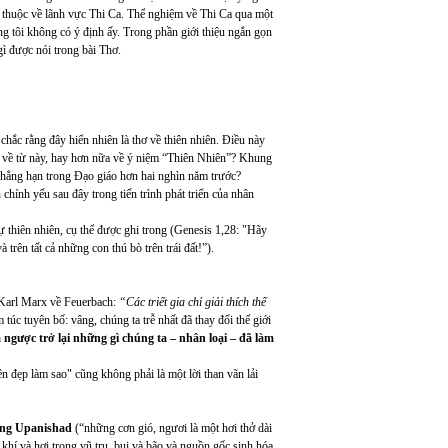
à thuộc về lãnh vực Thi Ca. Thể nghiệm về Thi Ca qua một
g tôi không có ý định ấy. Trong phần giới thiệu ngắn gọn
ì được nói trong bài Thơ.
 chắc rằng đây hiển nhiên là thơ về thiên nhiên. Điều này
gì về từ này, hay hơn nữa về ý niệm “Thiên Nhiên”? Khung
 chẳng hạn trong Đạo giáo hơn hai nghìn năm trước?
hính yếu sau đây trong tiến trình phát triển của nhân
thiên nhiên, cụ thể được ghi trong (Genesis 1,28: "Hãy
à trên tất cả những con thú bò trên trái đất!”).
a Karl Marx về Feuerbach:
“Các triết gia chỉ giải thích thế
 túc tuyên bố: vâng, chúng ta trễ nhất đã thay đổi thế giới
 ngược trở lại những gì chúng ta – nhân loại – đã làm
ên đẹp làm sao" cũng không phải là một lời than vãn lải
ng Upanishad
(“những cơn gió, ngươi là một hơi thở dài
a khí và hơi trong vũ trụ, bụi và bão và nguồn gốc sinh hóa