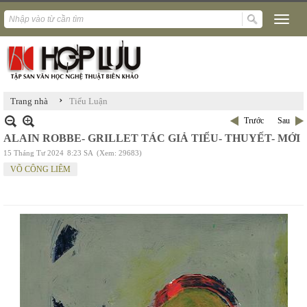
›
Trang nhà
Tiểu Luận
Trước
Sau
ALAIN ROBBE- GRILLET TÁC GIẢ TIỂU- THUYẾT- MỚI
15 Tháng Tư 2024
8:23 SA
(Xem: 29683)
VÕ CÔNG LIÊM