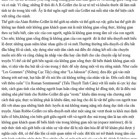
và có mặt. Vì rằng; những lề thói đó A.R-Grillet cho là sự trì trệ và khuôn thước đã làm mất
tính tự do trong khi viết. Ấy là thứ ngôn ngữ mới của Grillet mà mỗi nhà văn thể hiện cách
viết riêng cho mình.
Thế giới của Alain Robbe-Grillet là thế-giới-tự-nhiên và thế-giới-sự-vật; giữa hai thế giới đó
không tạo thành một không gian khách quan mà là một không gian sống thực, không gian
theo sự hiểu biết, cảm xúc của con người, nghĩa là không gian trong tầm xử của con người.
Cho nên; không gian sống động là không gian của con người đó là thứ tiểu-thuyết-mới biểu
lộ được những quan niệm khác nhau giữa cũ và mới.Thường thường tiểu-thuyết-cũ đều bắt
đầu bằng lối tả cảnh, xây dựng như một dàn cảnh mà điều đó chẳng kết nối câu chuyện
muốn nói đến và cũng chẳng ăn nhập vào đâu hay cần thiết cho câu chuyện sắp kể trong
truyện.Vì thế cái thế giới bên ngoài của không gian sống thực đã biến thành không gian nội
tâm, vì nhà văn thu hút tất cả vào trong ý thức để xây dựng một vũ trụ riêng mình. Như cuốn
“Les Gommes” (Những Cục Tẩy) cũng như “La Jalousie” (Ghen); đưa độc giả vào một
khung trời mờ mịt, hụt hẳn để rồi nói lên cái không tưởng của nhân vật ảo. Đến cuối đời ông
viết thêm cuốn” Un Roman Sentimental” (Tiểu Thuyết Tình Cảm) với lối miêu tả cực kỳ dục
tính, cách giao tình của những người loạn luân cũng như những kẻ đồng tính, đó là điều mà
những nhà phê bình cho Robbe-Grillet đã qúa “erotic” khiêu dâm trong văn chương một
cách thái qúa, thực ra không phải là khiêu dâm, mà ông cho đó là vật thể giữa con người trao
đổi với nhau qua những hình thức luyến ái mà không mang nặng nội dung dục tính của câu
truyện. Alain Robbe-Grillet coi tiểu-thuyết-mới như một sáng tác vượt thoát ra khỏi mọi định
kiến cố hữu,không còn biên giới giữa người viết và người đọc mà trọng tâm là tạo nên một
không gian khách quan để biến hình vào trong không gian nội tại (espace intérieur); đó là
một thức tỉnh nội giới biến cái nhìn sự vật như đã bị nội tâm hóa để dể bề khám phá được ý
nghĩa cuộc đời, có thể đảo lộn cả một quan niệm về cuộc đời khi nó trở thành trung tâm của
một kinh nghiệm nhận thức.Tuy nhiên vẫn có một mặt trái của sự vật đó chính là không gian