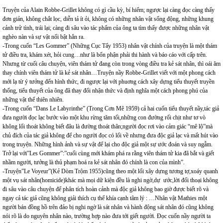
Truyện của Alain Robbe-Grillet không có gì cầu kỳ, bí hiểm; ngược lại càng đọc càng thấy
đơn giản, không chắt lọc, diễn tả ít ỏi, không có những nhân vật sống động, những khung
cảnh trử tình, trái lại; càng đi sâu vào tác phẩm của ông ta tìm thấy được những nhân vật
nghèo nàn và sự vật nổi bật hẳn ra.
-Trong cuốn “Les Gommer” (Những Cục Tẩy 1953) nhân vật chính của truyện là một thám
tử điều tra, khám xét, hỏi cung…như là bổn phận phải thi hành và báo cáo với cấp trên.
Nhưng từ cuối câu chuyện, viên thám tử đang còn trong vòng điều tra kẻ sát nhân, thì oái ăm
thay chính viên thám tử là kẻ sát nhân…Truyện nầy Robbe-Grillet viết với một phong cách
mới lạ từ ý tưởng đến hình thức, đi ngược lại với phuơng cách xây dựng tiểu thuyết truyền
thống, tiểu thuyết của ông đã thay đổi nhận thức và định nghĩa một cách phong phú của
những vật thể thiên nhiên.
-Trong cuốn “Dans Le Labyrinthe” (Trong Cơn Mê 1959) cả hai cuốn tiểu thuyết nầy,tác giả
đưa người đọc lạc bước vào một khu rừng tăm tối,những con đường rối chịt như tơ vò
không lối thoát không biết đâu là đường thoát thân;người đọc rơi vào cảm giác “mê lộ”mà
chủ đích của tác giả không để cho người đọc có lối về nhưng đưa độc giả lạc và mất hút vào
trong truyện. Những hình ảnh và sự vật để lại cho độc giả một sự ước đoán và suy ngẫm.
Trở lại với”Les Gommer”:”cuối cùng mới khám phá ra rằng viên thám tử kia đã bắt và giết
nhầm người, tưởng là thủ phạm hoá ra kẻ sát nhân đó chính là con của mình”.
-Truyện”Le Voyeur”(Kẻ Dòm Trộm 1955)cũng theo một lối xây dựng tương tợ,xoáy quanh
một vụ sát nhân(homicide)khác mà mọi dữ kiện đều là nghi ngờ,dự ước,lời đối thoại không
đi sâu vào câu chuyện để phân tích hoàn cảnh mà độc giả không bao giờ được biết rõ và
ngay cả tác giả cũng không giải thích cụ thể khía cạnh tâm lý : …Nhân vật Mathies một
người bán đồng hồ trên đảo bị nghi ngờ là sát nhân và hành động sát nhân đó cũng không
nói rõ là do nguyên nhân nào, trường hợp nào đưa tới giết người. Đọc cuốn nầy người ta