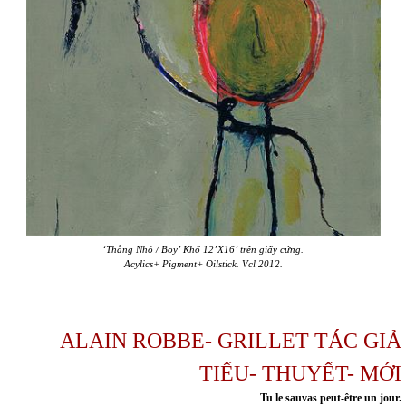
‘Thằng Nhỏ / Boy’ Khổ 12’X16’ trên giấy cứng.
Acylics+ Pigment+ Oilstick. Vcl 2012.
ALAIN ROBBE- GRILLET TÁC GIẢ
TIỂU- THUYẾT- MỚI
Tu le sauvas peut-être un jour.