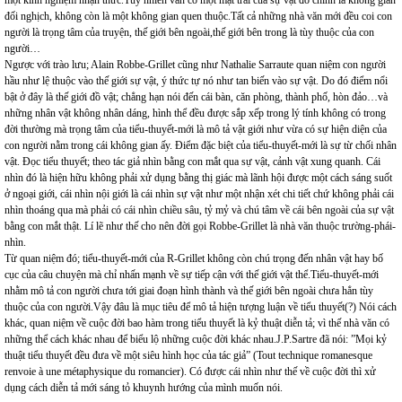
đối nghịch, không còn là một không gian quen thuộc.Tất cả những nhà văn mới đều coi con
người là trọng tâm của truyện, thế giới bên ngoài,thế giới bên trong là tùy thuộc của con
người…
Ngược với trào lưu; Alain Robbe-Grillet cũng như Nathalie Sarraute quan niệm con người
hầu như lệ thuộc vào thế giới sự vật, ý thức tự nó như tan biến vào sự vật. Do đó điểm nổi
bật ở đây là thế giới đồ vật; chẳng hạn nói đến cái bàn, căn phòng, thành phố, hòn đảo…và
những nhân vật không nhân dáng, hình thể đều được sắp xếp trong lý tính không có trong
đời thường mà trọng tâm của tiểu-thuyết-mới là mô tả vật giới như vừa có sự hiện diện của
con người nằm trong cái không gian ấy. Điểm đặc biệt của tiểu-thuyết-mới là sự từ chối nhân
vật. Đọc tiểu thuyết; theo tác giả nhìn bằng con mắt qua sự vật, cảnh vật xung quanh. Cái
nhìn đó là hiện hữu không phải xử dụng bằng thị giác mà lãnh hội được một cách sáng suốt
ở ngoại giới, cái nhìn nội giới là cái nhìn sự vật như một nhận xét chi tiết chứ không phải cái
nhìn thoáng qua mà phải có cái nhìn chiều sâu, tỷ mỷ và chú tâm về cái bên ngoài của sự vật
bằng con mắt thật. Lí lẽ như thế cho nên đời gọi Robbe-Grillet là nhà văn thuộc trường-phái-
nhìn.
Từ quan niệm đó; tiểu-thuyết-mới của R-Grillet không còn chú trọng đến nhân vật hay bố
cục của câu chuyện mà chỉ nhấn mạnh về sự tiếp cận với thế giới vật thể.Tiểu-thuyết-mới
nhằm mô tả con người chưa tới giai đoạn hình thành và thế giới bên ngoài chưa hẳn tùy
thuộc của con người.Vậy đâu là mục tiêu để mô tả hiện tượng luận về tiểu thuyết(?) Nói cách
khác, quan niệm về cuộc đời bao hàm trong tiểu thuyết là kỷ thuật diễn tả; vì thế nhà văn có
những thể cách khác nhau để biểu lộ những cuộc đời khác nhau.J.P.Sartre đã nói: ”Mọi kỷ
thuật tiểu thuyết đều đưa về một siêu hình học của tác giả” (Tout technique romanesque
renvoie à une métaphysique du romancier). Có được cái nhìn như thế về cuộc đời thì xử
dụng cách diễn tả mới sáng tỏ khuynh hướng của mình muốn nói.