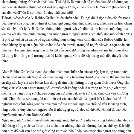
chứa đựng những tính chất nhân loại. Thái độ ấy là một thái độ chiếm đoạt để xử dụng sự
vật hoặc để thưởng thức; sự vật mất đi ý nghĩa tự tại, vì nó chỉ còn lại “sự có” (have/avoir)”
của đến và đi” đó là sự hiện hữu duy nhất mà thôi!
Tiểu-thuyết-mới của A. Robbe-Grillet “thiếu chiều sâu”. Đúng! đó là đặc điểm cốt tủy trong
tiểu thuyết của ông. Tiểu -thuyết-cũ bao giờ cũng khai thác chiều sâu, chiều sâu xã hội, chiều
sâu tâm lý, triết lý.A. R-Grillet không nhìn người, vật với đôi mắt tra hỏi của một ông quan
tòa mà với đôi mắt bình thường như một người đi ngoài đường, chỉ thấy độc một cảnh tượng
là phố xá với tất cả cái vẻ bề ngoài không hơn không kém. Chủ đích của Robbe-Grillet là
phản kháng lại quan niệm thần-thánh-hóa tiểu thuyết, trong đó người và vật là nạn nhân của
nhà văn. Tác giả phản ứng thái độ bi đát của cuộc đời trong các nhân vật mà tiểu-thuyết-cũ
đã dựng lên…ông chủ trương thái độ khách quan, vô tư để xây dựng một tiểu thuyết hiện
thực.
Alain Robbe-Grillet đã mạnh dạn phủ nhận mọi chiều sâu của sự vật, lạm dụng trong việc
chiếm đoạt sự vật nhưng vấn đề quan trọng trong tiểu-thuyết-mới; có phải vì thế mà xóa bỏ
sự tiếp xúc hay chỉ xóa bỏ sự lạm dụng để tìm thấy những tương quan đích thực? Ông cho
rằng vị trí của con người trong tiểu-thuyết-mới không phải là ở trong những sự vật được
diễn tả mà nằm trong sự chuyển động của sự diễn đạt, ấy là sự khát khao của văn-chương-
mới. Cho nên cái sứ mạng đó như một vai trò của nhà văn là người biết khám phá để thử
nghiệm một cảnh sống toàn vẹn và mới mẻ mà sự hoài nghi và chối bỏ vẫn là xiềng xích,
ràng buộc tư duy của con người. Đó là những gì người đọc có thể nêu lên khi đi vào tiểu-
thuyết-mới của Alain Robbe-Grillet.
Ngày nay; những tiểu-thuyết-mới của ông cũng như những nhà văn cùng trường phái đều có
chỗ đứng vững chắc và được thừa nhận như những nhà văn đương đại của thế kỷ. Đặc biệt
hơn nữa đối với văn học thế giới cũng như văn hóa Pháp; tạo được cho người đọc cũng như