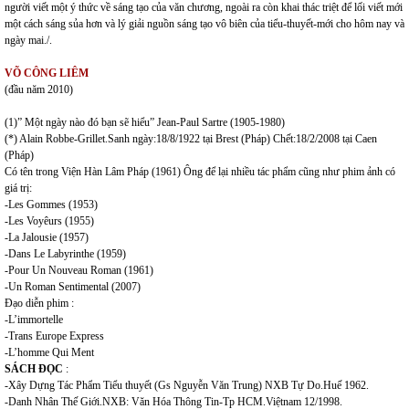
người viết một ý thức về sáng tạo của văn chương, ngoài ra còn khai thác triệt để lối viết mới
một cách sáng sủa hơn và lý giải nguồn sáng tạo vô biên của tiểu-thuyết-mới cho hôm nay và
ngày mai./.
VÕ CÔNG LIÊM
(đầu năm 2010)
(1)” Một ngày nào đó bạn sẽ hiểu” Jean-Paul Sartre (1905-1980)
(*) Alain Robbe-Grillet.Sanh ngày:18/8/1922 tại Brest (Pháp) Chết:18/2/2008 tại Caen
(Pháp)
Có tên trong Viện Hàn Lâm Pháp (1961) Ông để lại nhiều tác phẩm cũng như phim ảnh có
giá trị:
-Les Gommes (1953)
-Les Voyêurs (1955)
-La Jalousie (1957)
-Dans Le Labyrinthe (1959)
-Pour Un Nouveau Roman (1961)
-Un Roman Sentimental (2007)
Đạo diễn phim :
-L’immortelle
-Trans Europe Express
-L’homme Qui Ment
SÁCH ĐỌC
:
-Xây Dựng Tác Phẩm Tiểu thuyết (Gs Nguyễn Văn Trung) NXB Tự Do.Huế 1962.
-Danh Nhân Thế Giới.NXB: Văn Hóa Thông Tin-Tp HCM.Việtnam 12/1998.