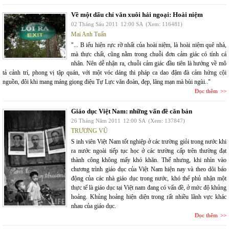
Về một dấu chỉ văn xuôi hải ngoại: Hoài niệm
02 Tháng Sáu 2011
12:00 SA
(Xem: 116481)
Mai Anh Tuấn
"... B iểu hiện rực rỡ nhất của hoài niệm, là hoài niệm quê nhà,
mà thực chất, cũng nằm trong chuỗi đơn cảm giác có tính cá
nhân. Nên dễ nhận ra, chuỗi cảm giác đầu tiên là hướng về mô
tả cảnh trí, phong vị tập quán, với một vóc dáng thi pháp ca dao đậm đà cảm hứng cội
nguồn, đôi khi mang máng giọng điệu Tự Lực văn đoàn, đẹp, lãng mạn mà bùi ngùi.."
Đọc thêm
Giáo dục Việt Nam: những vấn đề căn bản
26 Tháng Năm 2011
12:00 SA
(Xem: 137847)
TRƯƠNG VŨ
S inh viên Việt Nam tốt nghiệp ở các trường giỏi trong nước khi
ra nước ngoài tiếp tục học ở các trường cấp trên thường đạt
thành công không mấy khó khăn. Thế nhưng, khi nhìn vào
chương trình giáo dục của Việt Nam hiện nay và theo dõi báo
động của các nhà giáo dục trong nước, khó thể phủ nhận một
thực tế là giáo dục tại Việt nam đang có vấn đề, ở mức độ khủng
hoảng. Khủng hoảng hiện diện trong rất nhiều lãnh vực khác
nhau của giáo dục.
Đọc thêm