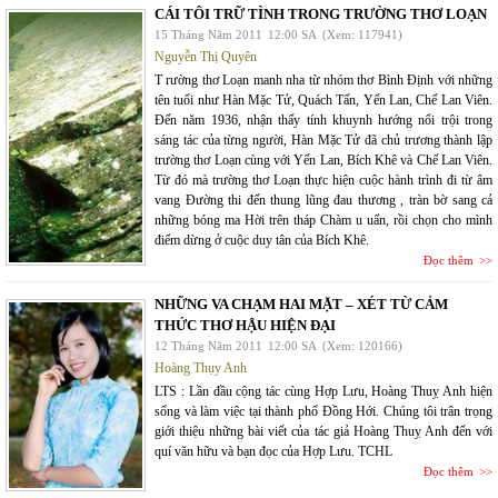
CÁI TÔI TRỮ TÌNH TRONG TRƯỜNG THƠ LOẠN
15 Tháng Năm 2011
12:00 SA
(Xem: 117941)
Nguyễn Thị Quyên
T rường thơ Loạn manh nha từ nhóm thơ Bình Định với những
tên tuổi như Hàn Mặc Tử, Quách Tấn, Yến Lan, Chế Lan Viên.
Đến năm 1936, nhận thấy tính khuynh hướng nổi trội trong
sáng tác của từng người, Hàn Mặc Tử đã chủ trương thành lập
trường thơ Loạn cùng với Yến Lan, Bích Khê và Chế Lan Viên.
Từ đó mà trường thơ Loạn thực hiện cuộc hành trình đi từ âm
vang Đường thi đến thung lũng đau thương , tràn bờ sang cả
những bóng ma Hời trên tháp Chàm u uẩn, rồi chọn cho mình
điểm dừng ở cuộc duy tân của Bích Khê.
Đọc thêm
NHỮNG VA CHẠM HAI MẶT – XÉT TỪ CẢM
THỨC THƠ HẬU HIỆN ĐẠI
12 Tháng Năm 2011
12:00 SA
(Xem: 120166)
Hoàng Thụy Anh
LTS : Lần đầu cộng tác cùng Hợp Lưu, Hoàng Thuỵ Anh hiện
sống và làm việc tại thành phố Đồng Hới. Chúng tôi trân trọng
giới thiệu những bài viết của tác giả Hoàng Thuỵ Anh đến với
quí văn hữu và bạn đọc của Hợp Lưu. TCHL
Đọc thêm