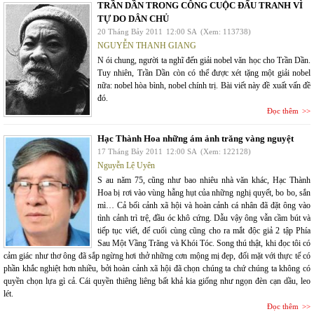
TRẦN DẦN TRONG CÔNG CUỘC ĐẤU TRANH VÌ
TỰ DO DÂN CHỦ
20 Tháng Bảy 2011
12:00 SA
(Xem: 113738)
NGUYỄN THANH GIANG
N ói chung, người ta nghĩ đến giải nobel văn học cho Trần Dần.
Tuy nhiên, Trần Dần còn có thể được xét tặng một giải nobel
nữa: nobel hòa bình, nobel chính trị. Bài viết này đề xuất vấn đề
đó.
Đọc thêm
Hạc Thành Hoa những ám ảnh trăng vàng nguyệt
17 Tháng Bảy 2011
12:00 SA
(Xem: 122128)
Nguyễn Lệ Uyên
S au năm 75, cũng như bao nhiêu nhà văn khác, Hạc Thành
Hoa bị rơi vào vùng hẫng hụt của những nghị quyết, bo bo, sắn
mì… Cả bối cảnh xã hội và hoàn cảnh cá nhân đã đặt ông vào
tình cảnh trì trệ, đầu óc khô cứng. Dẫu vậy ông vẫn cầm bút và
tiếp tục viết, để cuối cùng cũng cho ra mắt độc giả 2 tập Phía
Sau Một Vầng Trăng và Khói Tóc. Song thú thật, khi đọc tôi có
cảm giác như thơ ông đã sắp ngừng hơi thở những cơn mộng mị đẹp, đối mặt với thực tế có
phần khắc nghiệt hơn nhiều, bởi hoàn cảnh xã hội đã chọn chúng ta chứ chúng ta không có
quyền chọn lựa gì cả. Cái quyền thiêng liêng bất khả kia giống như ngọn đèn cạn dầu, leo
lét.
Đọc thêm