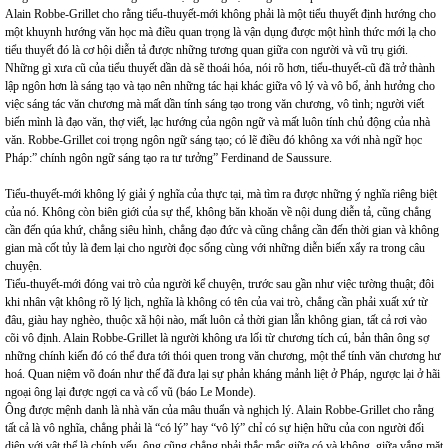
Alain Robbe-Grillet cho rằng tiểu-thuyết-mới không phải là một tiểu thuyết định hướng cho
một khuynh hướng văn học mà điều quan trọng là vận dụng được một hình thức mới lạ cho
tiểu thuyết đó là cơ hội diễn tả được những tương quan giữa con người và vũ trụ giới.
Những gì xưa cũ của tiểu thuyết dần dà sẽ thoái hóa, nói rõ hơn, tiểu-thuyết-cũ đã trở thành
lập ngôn hơn là sáng tạo và tạo nên những tác hại khác giữa vô lý và vô bổ, ảnh hưởng cho
việc sáng tác văn chương mà mất dần tính sáng tạo trong văn chương, vô tình; người viết
biến mình là đạo văn, thợ viết, lạc hướng của ngôn ngữ và mất luôn tính chủ động của nhà
văn. Robbe-Grillet coi trọng ngôn ngữ sáng tạo; có lẽ điều đó không xa với nhà ngữ học
Pháp:” chính ngôn ngữ sáng tạo ra tư tưởng” Ferdinand de Saussure.
Tiểu-thuyết-mới không lý giải ý nghĩa của thực tại, mà tìm ra được những ý nghĩa riêng biệt
của nó. Không còn biên giới của sự thể, không băn khoăn về nội dung diễn tả, cũng chẳng
cần đến qúa khứ, chẳng siêu hình, chẳng đạo đức và cũng chẳng cần đến thời gian và không
gian mà cốt tủy là đem lại cho người đọc sống cùng với những diễn biến xẩy ra trong câu
chuyện.
Tiểu-thuyết-mới đóng vai trò của người kể chuyện, trước sau gần như việc tường thuật; đôi
khi nhân vật không rõ lý lịch, nghĩa là không có tên của vai trò, chẳng cần phải xuất xứ từ
đâu, giàu hay nghèo, thuộc xã hội nào, mất luôn cả thời gian lẫn không gian, tất cả rơi vào
cõi vô định. Alain Robbe-Grillet là người không ưa lối từ chương tích cú, bản thân ông sợ
những chính kiến đó có thể đưa tới thói quen trong văn chương, một thể tính văn chương hư
hoá. Quan niệm võ đoán như thế đã đưa lại sự phản kháng mảnh liệt ở Pháp, ngược lại ở hãi
ngoại ông lại được ngợi ca và cổ vũ (báo Le Monde).
Ông được mệnh danh là nhà văn của mâu thuẩn và nghịch lý. Alain Robbe-Grillet cho rằng
tất cả là vô nghĩa, chẳng phải là “có lý” hay “vô lý” chỉ có sự hiện hữu của con người đối
diện với vật thể là chính yếu, ông cũng chẳng phải thắc mắc giữa có và không, giữa vắng mặt