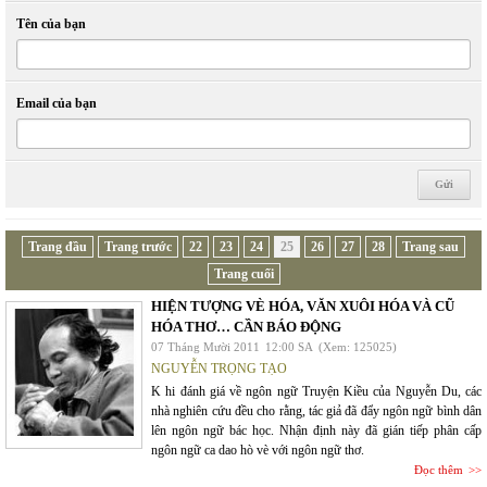
Tên của bạn
Email của bạn
Trang đầu
Trang trước
22
23
24
25
26
27
28
Trang sau
Trang cuối
HIỆN TƯỢNG VÈ HÓA, VĂN XUÔI HÓA VÀ CŨ
HÓA THƠ… CẦN BÁO ĐỘNG
07 Tháng Mười 2011
12:00 SA
(Xem: 125025)
NGUYỄN TRỌNG TẠO
K hi đánh giá về ngôn ngữ Truyện Kiều của Nguyễn Du, các
nhà nghiên cứu đều cho rằng, tác giả đã đẩy ngôn ngữ bình dân
lên ngôn ngữ bác học. Nhận định này đã gián tiếp phân cấp
ngôn ngữ ca dao hò vè với ngôn ngữ thơ.
Đọc thêm