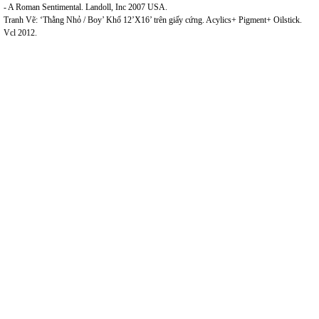
- A Roman Sentimental. Landoll, Inc 2007 USA.
Tranh Vẽ: ‘Thằng Nhỏ / Boy’ Khổ 12’X16’ trên giấy cứng. Acylics+ Pigment+ Oilstick.
Vcl 2012.