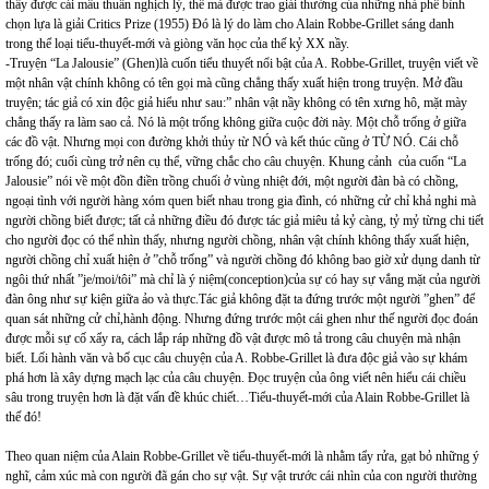
thấy được cái mâu thuẩn nghịch lý, thế mà được trao giải thưởng của những nhà phê bình
chọn lựa là giải Critics Prize (1955) Đó là lý do làm cho Alain Robbe-Grillet sáng danh
trong thể loại tiểu-thuyết-mới và giòng văn học của thế kỷ XX nầy.
-Truyện “La Jalousie” (Ghen)là cuốn tiểu thuyết nổi bật của A. Robbe-Grillet, truyện viết về
một nhân vật chính không có tên gọi mà cũng chẳng thấy xuất hiện trong truyện. Mở đầu
truyện; tác giả có xin độc giả hiểu như sau:” nhân vật nầy không có tên xưng hô, mặt mày
chẳng thấy ra làm sao cả. Nó là một trống không giữa cuộc đời này. Một chỗ trống ở giữa
các đồ vật. Nhưng mọi con đường khởi thủy từ NÓ và kết thúc cũng ở TỪ NÓ. Cái chỗ
trống đó; cuối cùng trở nên cụ thể, vững chắc cho câu chuyện. Khung cảnh của cuốn “La
Jalousie” nói về một đồn điền trồng chuối ở vùng nhiệt đới, một người đàn bà có chồng,
ngoại tình với người hàng xóm quen biết nhau trong gia đình, có những cử chỉ khả nghi mà
người chồng biết được; tất cả những điều đó được tác giả miêu tả kỷ càng, tỷ mỷ từng chi tiết
cho người đọc có thể nhìn thấy, nhưng người chồng, nhân vật chính không thấy xuất hiện,
người chồng chỉ xuất hiện ở ”chỗ trống” và người chồng đó không bao giờ xử dụng danh từ
ngôi thứ nhất ”je/moi/tôi” mà chỉ là ý niệm(conception)của sự có hay sự vắng mặt của người
đàn ông như sự kiện giữa ảo và thực.Tác giả không đặt ta đứng trước một người ”ghen” để
quan sát những cử chỉ,hành động. Nhưng đứng trước một cái ghen như thế người đọc đoán
được mỗi sự cố xẩy ra, cách lắp ráp những đồ vật được mô tả trong câu chuyện mà nhận
biết. Lối hành văn và bố cục câu chuyện của A. Robbe-Grillet là đưa độc giả vào sự khám
phá hơn là xây dựng mạch lạc của câu chuyện. Đọc truyện của ông viết nên hiểu cái chiều
sâu trong truyện hơn là đặt vấn đề khúc chiết…Tiểu-thuyết-mới của Alain Robbe-Grillet là
thế đó!
Theo quan niệm của Alain Robbe-Grillet về tiểu-thuyết-mới là nhằm tẩy rửa, gạt bỏ những ý
nghĩ, cảm xúc mà con người đã gán cho sự vật. Sự vật trước cái nhìn của con người thường