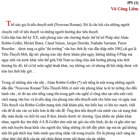
JPS (1)
Võ Công Liêm
T
hế nào gọi là tiểu-thuyết-mới (Nouveau Roman). Đó là câu hỏi của những người
chuyên viết về tiểu thuyết và những người thường đọc tiểu thuyết.
Giữa hậu bán thế kỷ XX; một phong trào văn chương thuộc thế hệ trẻ Pháp như Alain
Robbe-Grillet, Michel Butor, Claud Simon, Jacque Derrida, Nathalie Sarraute, Pierre
Bourdier…được tung ra giữa “thị trường” văn học thời ấy vào đầu thập niên 1962,cái gọi là
Tiểu-Thuyết-Mới, lập tức phong trào nầy được khám phá ngay, không những ở Pháp mà
ngay một vài nước khác trên thế giới,Việt Nam ta cũng chịu ảnh hưởng phong trào thời
thượng lúc đó, kể cả bộ môn nghệ thuật khác, tuy không rực rở nhưng đã hội nhập được với
trào lưu thời bấy giờ…
Trong số những nhà văn nầy ; Alain Robbe-Grillet (*) nổi tiếng là một trong những người
dẫn đầu “Nouveau Roman”Tiểu-Thuyết-Mới có một văn phong khác lạ từ tư tưởng cho đến
hành văn ; từ đó tạo nên tiếng vang lớn trong giới văn nghệ sĩ cũng như tạo nên một cuộc
cách mạng văn học và là nền tảng của phong trào tiểu-thuyết-mới cho hôm nay và ngày mai.
Tiểu thuyết của Robbe-Grillet mang tính chất khám phá, tìm hiểu hay có khi tọc mạch, chất
vấn để đi sâu vào sự kiện hơn là đặt vấn đề. Ông đưa tiểu thuyết của mình vào cái trạng thái
đầy mâu thuẩn và chối bỏ mọi lề thói, khuôn thước từ chương. Qua nhiều tác phẩm khác
nhau, người đọc tìm thấy ở A.R-Grillet như một tác giả của siêu hình, ẩn dụ và gần như tạo
nên một huyền thoại khác cho người đọc bằng những chi tiết đầy phức tạp mà tác giả không
một lời giải thích hay biện minh qua từng nhân vật trong truyện. Đó là phong cách sáng tác
cũng như chủ đích của tác giả chứa đựng trong nội dung của tác phẩm.