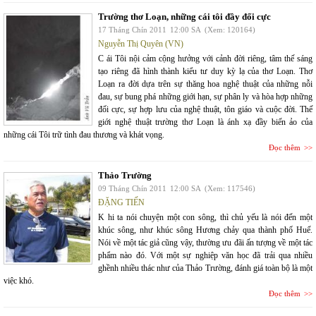
Trường thơ Loạn, những cái tôi đầy đối cực
17 Tháng Chín 2011
12:00 SA
(Xem: 120164)
Nguyễn Thị Quyên (VN)
C ái Tôi nội cảm cộng hưởng với cảnh đời riêng, tâm thế sáng
tạo riêng đã hình thành kiểu tư duy kỳ lạ của thơ Loạn. Thơ
Loạn ra đời dựa trên sự thăng hoa nghệ thuật của những nỗi
đau, sự bung phá những giới hạn, sự phân ly và hòa hợp những
đối cực, sự hợp lưu của nghệ thuật, tôn giáo và cuộc đời. Thế
giới nghệ thuật trường thơ Loạn là ánh xạ đầy biến ảo của
những cái Tôi trữ tình đau thương và khát vọng.
Đọc thêm
Thảo Trường
09 Tháng Chín 2011
12:00 SA
(Xem: 117546)
ĐẶNG TIẾN
K hi ta nói chuyện một con sông, thì chủ yếu là nói đến một
khúc sông, như khúc sông Hương chảy qua thành phố Huế.
Nói về một tác giả cũng vậy, thường ưu đãi ấn tượng về một tác
phẩm nào đó. Với một sự nghiệp văn học đã trải qua nhiều
ghềnh nhiều thác như của Thảo Trường, đánh giá toàn bộ là một
việc khó.
Đọc thêm