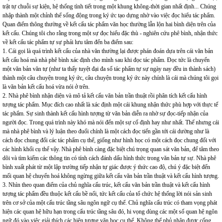
trật tự chuỗi sự kiện, hệ thống tình tiết trong một khung không-thời gian nhất định... Chúng
nhập thành một chỉnh thể sống động trong ký ức tạo dựng nhờ vào việc đọc hiểu tác phẩm.
Quan điểm thông thường về kết cấu tác phẩm văn học thường lẫn lộn hai bình diện trên của
kết cấu. Chúng tôi cho rằng trong một sự đọc hiểu đặc thù - nghiên cứu phê bình, nhận thức
về kết cấu tác phẩm tự sự phải lưu tâm đến ba điểm sau:
1. Cái gọi là quá trình kết cấu của nhà văn thường lại được phán đoán dựa trên cái văn bản
kết cấu hoá mà nhà phê bình xác định cho mình sau khi đọc tác phẩm. Đọc tức là chuyển
một văn bản văn tự (như ta thấy tuyệt đại đa số tác phẩm tự sự ngày nay đều in thành sách)
thành một câu chuyện trong ký ức, câu chuyện trong ký ức này chính là cái mà chúng tôi gọi
là văn bản kết cấu hoá vừa nói ở trên.
2. Nhà phê bình nhận diện và mô tả kết cấu văn bản trần thuật rồi phân tích kết cấu hình
tượng tác phẩm. Mục đích cao nhất là xác định một cái khung nhận thức phù hợp với thực tế
tác phẩm. Sự sinh thành kết cấu hình tượng từ văn bản diễn ra nhờ sự đọc-tiếp nhận của
người đọc. Trong quá trình này khó mà nói đến một sự cố định hay như nhất. Thế nhưng cái
mà nhà phê bình và lý luận theo đuổi chính là một cách đọc tiến gần tới cái dường như là
cách đọc chung đối các tác phẩm cụ thể, giống như hình học có một cách đọc chung đối với
các hình khối cụ thể vậy. Nhà phê bình càng đặc biệt chú trọng quan sát văn bản, để tâm theo
dõi và tìm kiếm các thông tin có tính cách đánh dấu hình thức trong văn bản tự sự. Nhà phê
bình xuất phát từ một lập trường tiếp nhận tự giác được ý thức cao độ, chú ý đặc biệt đến
mối quan hệ chuyển hoá không ngừng giữa kết cấu văn bản trần thuật và kết cấu hình tượng.
3. Nhìn theo quan điểm của chủ nghĩa cấu trúc, kết cấu văn bản trần thuật và kết cấu hình
tượng tác phẩm đều thuộc kết cấu bề nổi, tức kết cấu của tổ chức hệ thống lời nói sản sinh
trên cơ sở của một cấu trúc tầng sâu ngôn ngữ cụ thể. Chủ nghĩa cấu trúc có tham vọng phát
hiện các quan hệ hữu hạn trong cấu trúc tầng sâu đó, hi vọng dùng các một số quan hệ ngôn
ngữ đó vào việc giải thích các hiện tượng văn học cụ thể. Không thể phủ nhận được cống