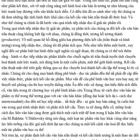
mô hình hữu hạn được tạo nên từ một thế giới vô hạn. Trong mô hình đó, phần mở đầu cũng
như phần kết thúc, xét về mặt công năng mô hình hoá văn bản là tương tự như khung của
bức tranh hay đương viền sân khấu kịch diễn. Có điều khi đã so sánh như vậy thì chúng ta
đã đem những đặc tính hình thức khả cảm của kết cấu văn bản trần thuật đồ thức hoá. Và
như thế chúng ta chính là đã bước vào quá trình tiếp nhận đọc-lí giải tác phẩm rồi.
Trong quá trình tiếp nhận đọc-lý giải tác phẩm, sự phân tích của chúng ta đối kết cấu văn bản
trần thuật cũng không biệt lập với nhau, chúng là đồng thời, tương hỗ tương thành
(
productive
). Về mối quan hệ hỗ động giữa hai phương diện kết cấu (trần thuật và hình
tượng) trong tiếp nhận đọc, chúng tôi đã phân tích qua. Nếu như tiến thêm một bước, suy
nghĩ đến sự phân biệt hai bình diện ngữ nghĩa và ngữ đoạn, thì chúng ta có thể nói thêm
rằng - hành vi đọc tiếp nhận tác phẩm khiến cho chuỗi ngôn từ trần thuật tuyến tính chuyển
hoá thành một bức tranh, nói đúng hơn là một cuốn phim, một thế giới hình tượng. Kết cấu
trần thuật mặt chữ trên giấy thông qua sự đọc chuyển hoá thành kết cấu lập thể trong kí ức cá
nhân. Chúng tôi cho rằng mọi hành động phê bình - đọc tác phẩm đều thế tất phải đề cập đến
việc nhận thức, phân tích kết cấu tác phẩm. Mọi vấn đề của phê bình văn học xưa hay nay, từ
thuyết mô phỏng của thi học truyền thống châu Âu đến việc sử dụng, tìm hiểu điển tích điển
cố, văn liệu trong từ chương học và phê bình khảo cứu Trung Hoa; từ cách đọc văn bản tác
phẩm cụ thể trong thế tương giao với các văn bản khác (đồng đại hoặc lịch đạ i- cách đọc
intertextualitté) cho đến mĩ học tiếp nhận... tất thảy đều - tự giác hay bản năng, bị cuốn hút
vào trong quá trình nhận thức và phân tích kết cấu. Thực ra sử dụng điển cố, môtip hoặc
cách đọc liên văn bản càng được giải thích một cách triệt để hơn trong lí luận liên văn bản
của M.Bakhtin. V.Shklovsky từng nói rằng, một loạt tác phẩm văn học khác cũng như năng
lực liên tưởng của độc giả mỗi thời đại tạo cho chúng ta một bối cảnh văn hoá để đọc hiểu
một tác phẩm văn học cụ thể.
Nói tóm lại, sự phân định kết cấu văn bản trần thuật và kết cấu hình tượng là một thao tác đối