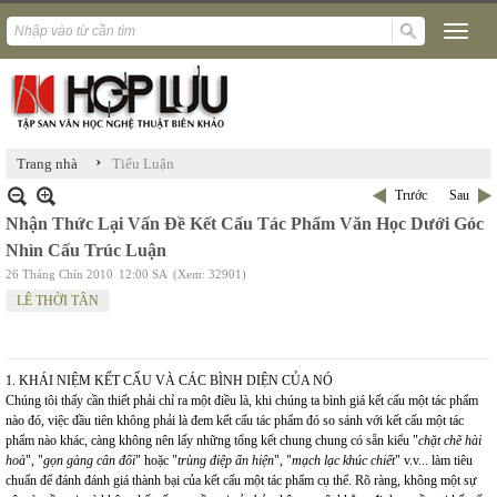
›
Trang nhà
Tiểu Luận
Trước
Sau
Nhận Thức Lại Vấn Đề Kết Cấu Tác Phẩm Văn Học Dưới Góc
Nhìn Cấu Trúc Luận
26 Tháng Chín 2010
12:00 SA
(Xem: 32901)
LÊ THỜI TÂN
1. KHÁI NIỆM KẾT CẤU VÀ CÁC BÌNH DIỆN CỦA NÓ
Chúng tôi thấy cần thiết phải chỉ ra một điều là, khi chúng ta bình giá kết cấu một tác phẩm
nào đó, việc đầu tiên không phải là đem kết cấu tác phẩm đó so sánh với kết cấu một tác
phẩm nào khác, càng không nên lấy những tổng kết chung chung có sẵn kiểu "
chặt chẽ hài
hoà
", "
gọn gàng cân đối
" hoặc "
trùng
điệp ẩn hiện
", "
mạch lạc khúc chiết
" v.v... làm tiêu
chuẩn để đánh đánh giá thành bại của kết cấu một tác phẩm cụ thể. Rõ ràng, không một sự