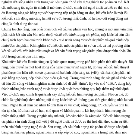
nghiệm đời sống nhân sinh trong vật liệu ngôn từ để xây dựng thành tác phẩm cụ thể. Kết
cấu một sáng tác ngôn từ chính là mô thức tổ chức chỉnh thể nghệ thuật cá biệt-cụ thể; cho
dù là trong sáng tác bằng sự viết hay trong tiếp nhận bằng sự đọc, kết cấu luôn là một lối
kiến cấu sinh động mà cũng là một sự trừu tượng nhất định; nó là theo dõi sống động mà
cũng là hình dung tĩnh tại.
Chúng tôi cho rằng, nếu phải phân tích kết cấu tác phẩm văn học, chúng ta một mặt vừa phải
phân tách
kết cấu văn bản trần thuật
và
kết cấu hình tượng tác phẩm
, mặt khác lại còn cần
chú ý tách bạch hai quá trình khác biệt -
quá trình sáng tác/viết
tác phẩm và
quá trình tiếp
nhận/đọc
tác phẩm. Khi nghiên cứu kết cấu một tác phẩm tự sự cụ thể, cả hai phương diện
kết cấu
kết cấu văn bản trần thuật
và
kết cấu hình tượng tác phẩm
phải được nhìn nhận lần
lượt trong cả hai quá trình này.
Khái niệm kết cấu là một công cụ lý luận quan trọng trong phê bình phân tích tiểu thuyết. Rõ
ràng, tiểu thuyết là một hoạt động của nghệ thuật tự sự ngôn từ, do vậy kết cấu tiểu thuyết
phải được tìm hiểu trên cơ sở quan sát cả ba bình diện sáng tác (viết), văn bản (tác phẩm tri
giác bằng sự đọc), tiếp nhận (đọc hiểu giải mã). Trong quá trình sáng tác, tác giả tổ chức các
tài liệu đời sống và kinh nghiệm nhân sinh, bỏ đi chỗ "thừa", lấy vào chỗ "thiếu", dung hợp
thành những bức tranh nghệ thuật được khái quát theo những quy luật thẩm mỹ nhất định.
Việc tổ chức này chính là quá trình xây dựng kết cấu hình tượng tác phẩm. Nói cụ thể, đó
chính là nghệ thuật đem những nội dung khác biệt về không gian-thời gian thống nhất lại với
nhau. Nghệ thuật đem các nhân tố tinh thần và vật chất; sống động, lưu chuyển và tĩnh tại,
tồn tại sẵn; hữu hạn và vô hạn; chủ quan và khách quan… kết hợp thành hình tượng tác
phẩm thống nhất. Trong ý nghĩa này mà nói,
kết cấu
chính là
sáng tác.
Kết cấu hình tượng
tác phẩm sản sinh đồng thời với ý đồ nghệ thuật và được cụ thể hoá dần theo chân sự tiến
triển của hình tượng nghệ thuật. Sau cùng, kết cấu hình tượng tác phẩm sẽ được xác định
bằng văn bản tác phẩm, ngoại hiện ra ở sắp xếp bố cục, ngoại hiện ra trong việc đem nội