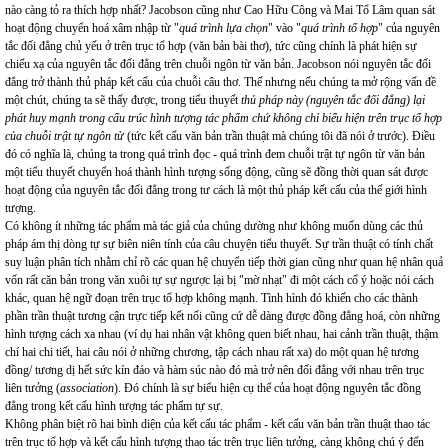
nào càng tỏ ra thích hợp nhất? Jacobson cũng như Cao Hữu Công và Mai Tổ Lâm quan sát
hoạt động chuyển hoá xâm nhập từ "
quá trình lựa chọn
" vào "
quá trình tổ hợp
" của nguyên
tắc đối đẳng chủ yếu ở trên trục tổ hợp (văn bản bài thơ), tức cũng chính là phát hiện sự
chiếu xạ của nguyên tắc đối đẳng trên chuỗi ngôn từ văn bản. Jacobson nói nguyên tắc đối
đẳng trở thành thủ pháp kết cấu của chuỗi câu thơ. Thế nhưng nếu chúng ta mở rộng vấn đề
một chút, chúng ta sẽ thấy được, trong tiểu thuyết
thủ pháp này (nguyên tắc đối đẳng) lại
phát huy mạnh trong cấu trúc hình tượng tác phẩm chứ không chỉ biểu hiện trên trục tổ hợp
của chuỗi trật tự ngôn từ
(tức kết cấu văn bản trần thuật mà chúng tôi đã nói ở trước). Điều
đó có nghĩa là, chúng ta trong quá trình đọc - quá trình đem chuỗi trật tự ngôn từ văn bản
một tiểu thuyết chuyển hoá thành hình tượng sống động, cũng sẽ đồng thời quan sát được
hoạt động của nguyên tắc đối đẳng trong tư cách là một thủ pháp kết cấu của thế giới hình
tượng.
Có không ít những tác phẩm mà tác giả của chúng dường như không muốn dùng các thủ
pháp ám thị dòng tự sự biên niên tính của câu chuyện tiểu thuyết. Sự trần thuật có tính chất
suy luận phân tích nhằm chỉ rõ các quan hệ chuyển tiếp thời gian cũng như quan hệ nhân quả
vốn rất căn bản trong văn xuôi tự sự ngược lại bị "mờ nhạt" đi một cách cố ý hoặc nói cách
khác, quan hệ ngữ đoạn trên trục tổ hợp không mạnh. Tình hình đó khiến cho các thành
phần trần thuật tương cận trực tiếp kết nối cũng cứ dễ dàng được đồng đẳng hoá, còn những
hình tượng cách xa nhau (ví dụ hai nhân vật không quen biết nhau, hai cảnh trần thuật, thậm
chí hai chi tiết, hai câu nói ở những chương, tập cách nhau rất xa) do một quan hệ tương
đồng/ tương dị hết sức kín đáo và hàm súc nào đó mà trở nên đối đẳng với nhau trên trục
liên tưởng (
association
). Đó chính là sự biểu hiện cụ thể của hoạt động nguyên tắc đồng
đẳng trong kết cấu hình tượng tác phẩm tự sự.
Không phân biệt rõ hai bình diện của kết cấu tác phẩm - kết cấu văn bản trần thuật thao tác
trên trục tổ hợp và kết cấu hình tượng thao tác trên trục liên tưởng, càng không chú ý đến