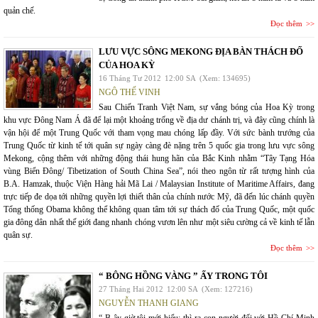
quản chế.
Đọc thêm
LƯU VỰC SÔNG MEKONG ĐỊA BÀN THÁCH ĐỐ
CỦA HOA KỲ
16 Tháng Tư 2012
12:00 SA
(Xem: 134695)
NGÔ THẾ VINH
Sau Chiến Tranh Việt Nam, sự vắng bóng của Hoa Kỳ trong
khu vực Đông Nam Á đã để lại một khoảng trống về địa dư chánh trị, và đây cũng chính là
vận hội để một Trung Quốc với tham vọng mau chóng lấp đầy. Với sức bành trướng của
Trung Quốc từ kinh tế tới quân sự ngày càng đè nặng trên 5 quốc gia trong lưu vực sông
Mekong, cộng thêm với những động thái hung hãn của Bắc Kinh nhằm “Tây Tạng Hóa
vùng Biển Đông/ Tibetization of South China Sea”, nói theo ngôn từ rất tượng hình của
B.A. Hamzak, thuộc Viện Hàng hải Mã Lai / Malaysian Institute of Maritime Affairs, đang
trực tiếp đe dọa tới những quyền lợi thiết thân của chính nước Mỹ, đã đến lúc chánh quyền
Tổng thống Obama không thể không quan tâm tới sự thách đố của Trung Quốc, một quốc
gia đông dân nhất thế giới đang nhanh chóng vươn lên như một siêu cường cả về kinh tế lẫn
quân sự.
Đọc thêm
“ BÔNG HỒNG VÀNG ” ẤY TRONG TÔI
27 Tháng Hai 2012
12:00 SA
(Xem: 127216)
NGUYỄN THANH GIANG