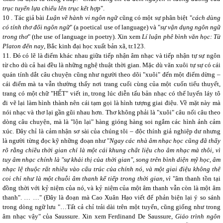
trục tuyển lựa chiếu lên trục kết hợp
".
10 .
Tác giả bài
Luận về hành vi ngôn ngữ
cũng có một sự phân biệt "
cách dùng
có tính thơ đối ngôn ngữ
" (a poetical use of language) và "
sự vận dụng ngôn ngữ
trong thơ
" (the use of language in poetry). Xin xem
Lí luận phê bình văn học: Từ
Platon đến nay
, Bắc kinh đại học xuất bản xã, tr.123.
11.
Đó có lẽ là điểm khác nhau giữa tiếp nhận âm nhạc và tiếp nhận tự sự ngôn
từ cho dù cả hai đều là những nghệ thuật thời gian. Mặc dù văn xuôi tự sự có cái
quán tính dắt câu chuyện cũng như người theo dõi "xuôi" đến một điểm dừng –
cái điểm mà ta vẫn thường thấy nơi trang cuối cùng của một cuốn tiểu thuyết,
trang có một chữ "HẾT" viết in, trong lúc diễn tấu bản nhạc có thể luyến láy tô
đi vẽ lại làm hình thành nên cái tạm gọi là hình tượng giai điệu. Về mặt này mà
nói nhạc và thơ lại gần gũi nhau hơn. Thơ không phải là "xuôi" câu nối câu theo
dòng câu chuyện, mà là "lộn lại" hàng gióng hàng soi ngắm các hình ảnh cảm
xúc. Đây chỉ là cảm nhận sơ sài của chúng tôi – độc thính giả nghiệp dư nhưng
là người từng đọc kỹ những đoạn như "
Ngay các nhà âm nhạc học cũng đã thấy
rõ rằng chiều thời gian chỉ là một cái khung chất liệu cho âm nhạc mà thôi, vì
tuy âm nhạc chính là "sự khải thị của thời gian", song trên bình diện mỹ học, âm
nhạc lệ thuộc rất nhiều vào cấu trúc của chính nó, và một giai điệu không thể
coi chỉ như là một chuỗi âm thanh kế tiếp trong thời gian, vì
"âm thanh tồn tại
đồng thời với kỷ niệm của nó, và kỷ niệm của một âm thanh vẫn còn là một âm
thanh". … …" (Đây là đoạn mà Cao Xuân Hạo viết để phản biện lại ý so sánh
trong dòng ngữ lưu "…Tất cả chỉ trải dài trên một tuyến, cũng giống như trong
âm nhạc vậy" của Saussure. Xin xem Ferdinand De Saussure,
Giáo trình ngôn