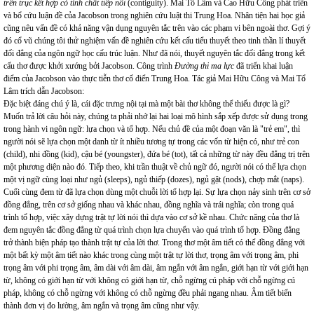
trên trục kết hợp có tính chất tiếp nối
(contiguity). Mai Tổ Lâm và Cao Hữu Công phát triển
và bổ cứu luận đề của Jacobson trong nghiên cứu luật thi Trung Hoa. Nhân tiện hai học giả
cũng nêu vấn đề có khả năng vận dụng nguyên tắc trên vào các phạm vi bên ngoài thơ. Gợi ý
đó cổ vũ chúng tôi thử nghiệm vấn đề nghiên cứu kết cấu tiểu thuyết theo tinh thần lí thuyết
đối đẳng của ngôn ngữ học cấu trúc luận. Như đã nói, thuyết nguyên tắc đối đẳng trong kết
cấu thơ được khởi xướng bởi Jacobson. Công trình
Đường thi ma lực
đã triển khai luận
điểm của Jacobson vào thực tiễn thơ cổ điển Trung Hoa. Tác giả Mai Hữu Công và Mai Tổ
Lâm trích dẫn Jacobson:
Đặc biệt đáng chú ý là, cái đặc trưng nội tại mà một bài thơ không thể thiếu được là gì?
Muốn trả lời câu hỏi này, chúng ta phải nhớ lại hai loại mô hình sắp xếp được sử dụng trong
trong hành vi ngôn ngữ: lựa chọn và tổ hợp. Nếu chủ đề của một đoạn văn là "trẻ em", thì
người nói sẽ lựa chọn một danh từ ít nhiều tương tự trong các vốn từ hiện có, như trẻ con
(child), nhi đồng (kid), cậu bé (youngster), đứa bé (tot), tất cả những từ này đều đẳng trị trên
một phương diện nào đó. Tiếp theo, khi trần thuật về chủ ngữ đó, người nói có thể lựa chọn
một vị ngữ cùng loại như ngủ (sleeps), ngủ thiếp (dozes), ngủ gật (nods), chợp mắt (naps).
Cuối cùng đem từ đã lựa chọn dùng một chuỗi lời tổ hợp lại. Sự lựa chọn nảy sinh trên cơ sở
đồng đẳng, trên cơ sở giống nhau và khác nhau, đồng nghĩa và trái nghĩa; còn trong quá
trình tổ hợp, việc xây dựng trật tự lời nói thì dựa vào cơ sở kề nhau. Chức năng của thơ là
đem nguyên tắc đồng đẳng từ quá trình chọn lựa chuyển vào quá trình tổ hợp. Đồng đẳng
trở thành biện pháp tạo thành trật tự của lời thơ. Trong thơ một âm tiết có thể đồng đẳng với
một bất kỳ một âm tiết nào khác trong cùng một trật tự lời thơ, trọng âm với trọng âm, phi
trọng âm với phi trọng âm, âm dài với âm dài, âm ngắn với âm ngắn, giới hạn từ với giới hạn
từ, không có giới hạn từ với không có giới hạn từ, chỗ ngừng cú pháp với chỗ ngừng cú
pháp, không có chỗ ngừng với không có chỗ ngừng đều phải ngang nhau. Âm tiết biến
thành đơn vị đo lường, âm ngắn và trọng âm cũng như vậy.