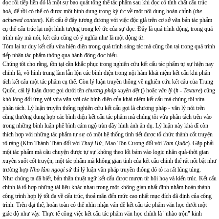
đọc rồi tiếp liền đó là một sự bao quát tổng thể tác phẩm sau khi đọc có tính chất cấu trúc
hoá, để rồi có thể có được một hình dung trong ký ức về một nội dung hoàn chỉnh (
the
achieved content
). Kết cấu ở đây tương đương với việc độc giả trên cơ sở văn bản tác phẩm
cụ thể cấu trúc lại một hình tượng trong ký ức của sự đọc. Đây là quá trình động, trong quá
trình này mà nói, kết cấu cũng có ý nghĩa như là một động từ.
Tóm lại tư duy kết cấu vừa hiện diện trong quá trình sáng tác mà cũng tồn tại trong quá trình
tiếp nhận tác phẩm thông qua hành động đọc hiểu.
Chúng tôi cho rằng, tồn tại cần khắc phục trong nghiên cứu kết cấu tác phẩm tự sự hiện nay
chính là, vô hình trung làm lẫn lộn các bình diện trong nội hàm khái niệm kết cấu khi phân
tích kết cấu một tác phẩm cụ thể. Còn lý luận truyền thống về nghiên cứu kết cấu của Trung
Quốc, cái lý luận được gọi dưới tên
chương pháp xuyên dệt
()
hoặc
văn lý
(
ｶ
-
Texture
) cũng
khó lòng đối ứng với vừa vặn với các bình diện của khái niệm kết cấu mà chúng tôi vừa
phân tách. Lý luận truyền thống nghiên cứu kết cấu gọi là chương pháp - văn lý nói trên
cũng thường dung hợp các bình diện kết cấu tác phẩm mà chúng tôi vừa phân tách trên vào
trong những bình luận phê bình cảm ngộ tràn đầy hình ảnh ẩn dụ. Lý luận này khả dĩ còn
thích hợp với những tác phẩm tự sự có một hệ thống tình tiết được tổ chức thành cốt truyện
rõ ràng (Kim Thánh Thán đối với
Thuỷ Hử
, Mao Tôn Cương đối với
Tam Quốc
). Gặp phải
một tác phẩm mà câu chuyện được tự sự không theo lối bám vào logic nhân quả-thời gian
xuyên suốt cốt truyện, một tác phẩm mà không gian tính của kết cấu chỉnh thể rất nổi bật như
trường hợp
Nho lâm ngoại sử
thì lý luận văn pháp truyền thống đó tỏ ra rất lúng túng.
Như chúng ta đã biết, bản thân thuật ngữ kết cấu được mượn từ hội hoạ và kiến trúc. Kết cấu
chính là tổ hợp những tài liệu khác nhau trong một không gian nhất định nhằm hoàn thành
công trình hợp lý tối đa về cấu trúc, thoả mãn đến mức cao nhất mục đích đã định của công
trình. Trên đại thể, hoàn toàn có thể nhìn nhận vấn đề kết cấu tác phẩm văn học dưới một
giác độ như vậy. Thực tế công việc kết cấu tác phẩm văn học chính là "nhào trộn" kinh