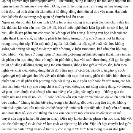
lập nhị nguyên luận (
binaryopposition
). Thế nhưng chúng ta không thể tôn sùng một thứ nhị
nguyên luận (
binaisime
) tuyệt đối. Bởi vì, cho dù là trong quá trình sáng tác hay trong quá
trình đọc, hai bình diện kết cấu luôn là hỗ động, đồng thời, tồn tại dựa vào nhau. Hai bình
diện kết cấu tồn tại trong một quan hệ chuyển hoá lẫn nhau.
Ngoài ra, khi nói đến kết cấu hình tượng tác phẩm, chúng ta còn phải đặc biệt chú ý đến tính
đặc thù của kết cấu văn học. Có thể nói, bất cứ một nghệ thuật kiến lập trên cơ sở tổ hợp kí
hiệu, đều là sản phẩm của các quan hệ kết hợp và liên tưởng. Nhưng văn học khác với các
nghệ thuật khác ở chỗ, nó không phải là hệ thống tượng trưng cơ sở mà là một hệ thống
tượng trưng thứ cấp. Trên một một ý nghĩa nhất định mà nói, nghệ thuật văn học không
giống với những các nghệ thuật trực tiếp sử dụng kí hiệu trực quan, khả cảm như hội hoạ,
điêu khắc... Văn học sử dụng ngôn từ làm môi giới/công cụ/chất liệu nghệ thuật, mà văn bản
tác phẩm văn học cũng khác với ngôn từ phổ thông hay văn xuôi thực dụng. Cái gọi là ngôn
từ lời nói dùng để/dùng trong sáng tác văn chương không bao giờ là thứ có sẵn, hiểu theo
nghĩa vật chất kiểu không dùng thì để đó. Hiện nay, từ cách đặt vấn đề to tát
phong cách
ngôn ngữ một tác giả
cho đến việc nêu thành một mục nhỏ trong phần tìm hiểu hình thức tác
phẩm sau khi đã phân tích phương diện nội dung - mục
ngôn ngữ
hoặc
lời văn
trong các bài
làm văn, luận văn suy cho cùng chỉ là những việc không sai mà cũng chẳng đúng, vô thưởng
vô phạt, quen thuộc chả kém gì câu cửa miệng của giảng văn ngày nay – "thông qua tác
phẩm này nhà văn đã nói lên…" hoặc "chỉ có vỏn vẹn mấy từ mà nhà văn đã vẽ lên hình ảnh
bức tranh…" Chúng ta phải biết rằng trong văn chương, đặc biệt trong tiểu thuyết, không
một phát ngôn nào, câu nói nào có thể được hiểu một cách trực tiếp như là một câu nói trong
sinh hoạt thực tế (việc chú thẳng tên nhà văn bên dưới một câu nào đó dẫn trích từ tiểu
thuyết của ông ta lại là một chuyện khác). Điều này khiến cho tác phẩm văn học khác biệt với
các tác phẩm nghệ thuật khác về bản chất và đặc trưng kết cấu. Việc kết hợp chuyển hoá giữa
văn bản và hình tượng đã nói ở trên suy cho cùng được thực hiện thông qua sự đọc (phê