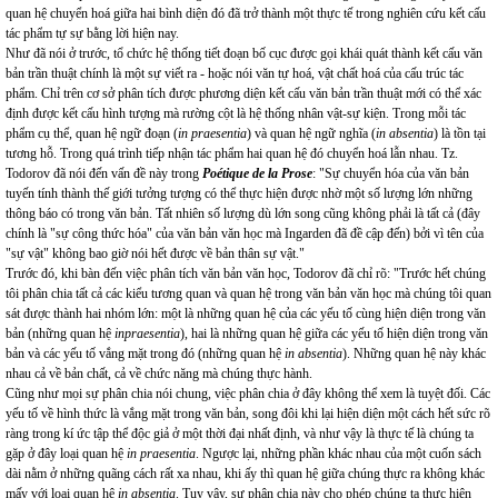
quan hệ chuyển hoá giữa hai bình diện đó đã trở thành một thực tế trong nghiên cứu kết cấu
tác phẩm tự sự bằng lời hiện nay.
Như đã nói ở trước, tổ chức hệ thống tiết đoạn bố cục được gọi khái quát thành kết cấu văn
bản trần thuật chính là một sự viết ra - hoặc nói văn tự hoá, vật chất hoá của cấu trúc tác
phẩm. Chỉ trên cơ sở phân tích được phương diện kết cấu văn bản trần thuật mới có thể xác
định được kết cấu hình tượng mà rường cột là hệ thống nhân vật-sự kiện. Trong mỗi tác
phẩm cụ thể, quan hệ ngữ đoạn (
in
praesentia
) và quan hệ ngữ nghĩa (
in absentia
) là tồn tại
tương hỗ. Trong quá trình tiếp nhận tác phẩm hai quan hệ đó chuyển hoá lẫn nhau. Tz.
Todorov đã nói đến vấn đề này trong
Poétique de la Prose
: "Sự chuyển hóa của văn bản
tuyến tính thành thế giới tưởng tượng có thể thực hiện được nhờ một số lượng lớn những
thông báo có trong văn bản. Tất nhiên số lượng dù lớn song cũng không phải là tất cả (đây
chính là "sự công thức hóa" của văn bản văn học mà Ingarden đã đề cập đến) bởi vì tên của
"sự vật" không bao giờ nói hết được về bản thân sự vật."
Trước đó, khi bàn đến việc phân tích văn bản văn học, Todorov đã chỉ rõ: "Trước hết chúng
tôi phân chia tất cả các kiểu tương quan và quan hệ trong văn bản văn học mà chúng tôi quan
sát được thành hai nhóm lớn: một là những quan hệ của các yếu tố cùng hiện diện trong văn
bản (những quan hệ
inpraesentia
), hai là những quan hệ giữa các yếu tố hiện diện trong văn
bản và các yếu tố vắng mặt trong đó (những quan hệ
in absentia
). Những quan hệ này khác
nhau cả về bản chất, cả về chức năng mà chúng thực hành.
Cũng như mọi sự phân chia nói chung, việc phân chia ở đây không thể xem là tuyệt đối. Các
yếu tố về hình thức là vắng mặt trong văn bản, song đôi khi lại hiện diện một cách hết sức rõ
ràng trong kí ức tập thể độc giả ở một thời đại nhất định, và như vậy là thực tế là chúng ta
gặp ở đây loại quan hệ
in praesentia
. Ngược lại, những phần khác nhau của một cuốn sách
dài nằm ở những quãng cách rất xa nhau, khi ấy thì quan hệ giữa chúng thực ra không khác
mấy với loại quan hệ
in absentia
. Tuy vậy, sự phân chia này cho phép chúng ta thực hiện