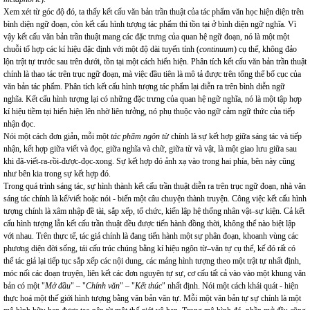
Xem xét từ góc độ đó, ta thấy kết cấu văn bản trần thuật của tác phẩm văn học hiện diện trên
bình diện ngữ đoạn, còn kết cấu hình tượng tác phẩm thì tồn tại ở bình diện ngữ nghĩa. Vì
vậy kết cấu văn bản trần thuật mang các đặc trưng của quan hệ ngữ đoạn, nó là một một
chuỗi tổ hợp các kí hiệu đặc định với một độ dài tuyến tính (
continuum
) cụ thể, không đảo
lộn trật tự trước sau trên dưới, tồn tại một cách hiển hiện. Phân tích kết cấu văn bản trần thuật
chính là thao tác trên trục ngữ đoạn, mà việc đầu tiên là mô tả được trên tổng thể bố cục của
văn bản tác phẩm. Phân tích kết cấu hình tượng tác phẩm lại diễn ra trên bình diễn ngữ
nghĩa. Kết cấu hình tượng lại có những đặc trưng của quan hệ ngữ nghĩa, nó là một tập hợp
kí hiệu tiềm tại hiển hiện lên nhờ liên tưởng, nó phụ thuộc vào ngữ cảm ngữ thức của tiếp
nhận đọc.
Nói một cách đơn giản, mỗi một
tác phẩm
ngôn từ
chính là sự kết hợp giữa sáng tác và tiếp
nhận, kết hợp giữa viết và đọc, giữa nghĩa và chữ, giữa từ và vật, là một giao lưu giữa sau
khi đã-viết-ra-rồi-được-đọc-xong. Sự kết hợp đó ảnh xạ vào trong hai phía, bên này cũng
như bên kia trong sự kết hợp đó.
Trong quá trình sáng tác, sự hình thành kết cấu trần thuật diễn ra trên trục ngữ đoạn, nhà văn
sáng tác chính là kể/viết hoặc nói - biến một câu chuyện thành truyện. Công việc kết cấu hình
tượng chính là xâm nhập đề tài, sắp xếp, tổ chức, kiến lập hệ thống nhân vật–sự kiện. Cả kết
cấu hình tượng lẫn kết cấu trần thuật đều được tiến hành đồng thời, không thể nào biệt lập
với nhau. Trên thực tế, tác giả chính là đang tiến hành một sự phân đoạn, khoanh vùng các
phương diện đời sống, tái cấu trúc chúng bằng kí hiệu ngôn từ–văn tự cụ thể, kế đó rất có
thể tác giả lại tiếp tục sắp xếp các nội dung, các mảng hình tượng theo một trật tự nhất định,
móc nối các đoạn truyện, liên kết các đơn nguyên tự sự, cơ cấu tất cả vào vào một khung văn
bản có một "
Mở đầu
" – "
Chính văn
" – "
Kết thúc
" nhất định. Nói một cách khái quát - hiện
thực hoá một thế giới hình tượng bằng văn bản văn tự. Mỗi một văn bản tự sự
chính là một