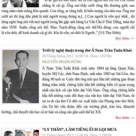
“ B ây giờ tôi mới hiểu: thì ra con người đối với Hồ Chí Minh
chẳng là cái gì. Ông mơ thấy cưỡi rồng lên thượng giới, sao
vàng năm cánh mộng hồn quanh. Con rồng, ai cũng biết, là biểu tượng của nhà vua. Ông mơ
cưỡi nó thì ông đâu phải là một người trong chúng ta.[...] Con người là vốn quý nhất , tôi
từng nghe ông nói với mọi người trong lần gặp anh hùng La Văn Cầu ở Thác Dẫng, mùa thu
năm 1950. Stalin cũng nói thế. Mao Trạch-đông cũng nói thế.Mà đúng: con người chỉ
là vốn thôi, để kinh doanh cái gì đó. Khi là vốn, nó thôi là Người ,” (Vũ Thư Hiên)
Đọc thêm
Triết lý nghệ thuật trong thơ Á Nam Trần Tuấn Khải
26 Tháng Giêng 2012
12:00 SA
(Xem: 126766)
NGUYỄN PHẠM HÙNG
Á Nam Trần Tuấn Khải sinh năm 1894 tại làng Quan Xán,
huyện Mỹ Lộc, tỉnh Nam Định, mất năm 1983 tại Sài Gòn, thọ
đúng 90 tuổi ta. Cuộc đời ông trải qua hầu hết những giai đoạn
thăng trầm nhất, chứng kiến hầu hết những biến cố quan trọng
nhất của lịch sử cận hiện đại Việt Nam. Ông cũng chứng kiến
hầu hết những cuộc đổi thay của văn học hiện đại Việt Nam, từ
sự ra đi của thơ Cũ đến sự xuất hiện của Phong trào thơ Mới,
của Tự lực văn đoàn, đến các trường phái, trào lưu, khuynh
hướng, chủ thuyết văn học cả tư bản và cộng sản gần suốt thế kỷ XX.
Đọc thêm
“LY THÂN”, LÀM TIẾNG ẾCH GỌI MƯA
21 Tháng Giêng 2012
12:00 SA
(Xem: 119070)