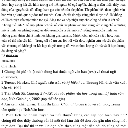
đoạn
hay trong kết cấu hình tượng thể hiện
quan hệ ngữ nghĩa
, chúng ta đều nhận thấy hoạt
động của nguyên tắc đối đẳng tham gia vào kết cấu tác phẩm. Tác phẩm hiểu theo nghĩa văn
bản văn tự kinh qua sự đọc mà trở nên. Còn kết cấu do vậy cũng phải được hiểu là không
chỉ là chuyện của một mình tác giả. Sáng tác và tiếp nhận suy cho cùng đó đều là kết cấu.
Không hiểu như thế, mọi phân tích về kết cấu tác phẩm văn học cùng lắm cũng chỉ là những
mô tả hình học phẳng trong lúc đối tượng của ta cần một sự tưởng tượng của hình học
không gian, thậm chí là hình học không gian xạ ảnh. Mượn cách nói của vật lí học, hoàn
toàn có thể nêu câu hỏi - Trong cái vũ trụ của lời-nói-viết-đọc, nghiên cứu kết cấu tác phẩm
văn chương có khác gì sự kết hợp thuyết tương đối với cơ học lượng tử mà vật lí học đương
đại đang cố gắng?
Lê thời-tân
2004-2008
Chú Thích:
1 Chúng tôi phân biệt cách dùng hai thuật ngữ văn bản (
text
) và thoại ngữ
(
disscours
).
2.Terence Hawkcs,
Chủ nghĩa cấu trúc và ký hiệu học
, Thượng Hải dịch văn xuất
bản xã, 1997.
3.
Trần Đình Sử,
Chương XV
-
Kết cấu tác phẩm văn học
trong sách
Lý luận văn
học
, Nxb.Giáo dục, 2002 (tập thể tác giả).
4.Xin xem, chẳng hạn: Trịnh Bá Đĩnh,
Chủ nghĩa cấu trúc và văn học
, Trung
tâm quốc học-Nxb.Văn học.
5. Phân tích tác phẩm truyện và tiểu thuyết trong các cấp học hiện nay như
chúng tôi đọc thấy thường vẫn là một thứ làm thịt để dọn bữa gần như cùng một
thực đơn. Đại thể thì trước lúc dọn bữa theo cùng một dàn bài đó cũng có mời