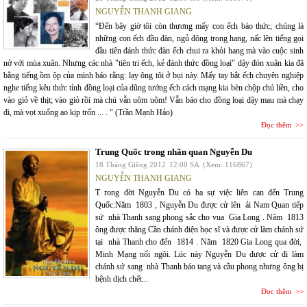
NGUYỄN THANH GIANG
“Đến bây giờ tôi còn thương mấy con ếch báo thức; chúng là
những con ếch đầu đàn, ngủ đông trong hang, nấc lên tiếng gọi
đầu tiên đánh thức đàn ếch chui ra khỏi hang mà vào cuộc sinh
nở với mùa xuân. Nhưng các nhà "tiên tri ếch, kẻ đánh thức đồng loại" dậy đón xuân kia đã
bằng tiếng ồm ộp của mình báo rằng: lạy ông tôi ở bụi này. Mấy tay bắt ếch chuyên nghiệp
nghe tiếng kêu thức tỉnh đồng loại của dũng tướng ếch cách mạng kia bèn chộp chú liền, cho
vào giỏ về thịt; vào giỏ rồi mà chú vẫn uôm uôm! Vẫn báo cho đồng loại dậy mau mà chạy
đi, mà vọt xuống ao kịp trốn ... . " (Trần Mạnh Hảo)
Đọc thêm
Trung Quốc trong nhãn quan Nguyễn Du
18 Tháng Giêng 2012
12:00 SA
(Xem: 116867)
NGUYỄN THANH GIANG
T rong đời Nguyễn Du có ba sự việc liên can đến Trung
Quốc:Năm 1803 , Nguyễn Du được cử lên ải Nam Quan tiếp
sứ nhà Thanh sang phong sắc cho vua Gia Long . Năm 1813
ông được thăng Cần chánh điện học sĩ và được cử làm chánh sứ
tại nhà Thanh cho đến 1814 . Năm 1820 Gia Long qua đời,
Minh Mạng nối ngôi. Lúc này Nguyễn Du được cử đi làm
chánh sứ sang nhà Thanh báo tang và cầu phong nhưng ông bị
bệnh dịch chết...
Đọc thêm