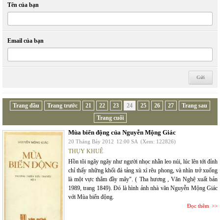
Tên của bạn
Email của bạn
Trang đầu
Trang trước
21
22
23
24
25
26
27
Trang sau
Trang cuối
Mùa biển động của Nguyễn Mộng Giác
20 Tháng Bảy 2012
12:00 SA
(Xem: 122826)
THỤY KHUÊ
Hồn tôi ngây ngây như người nhọc nhằn leo núi, lúc lên tới đỉnh
chỉ thấy những khối đá tảng xù xì rêu phong, và nhìn trở xuống
là một vực thẳm đầy mây". ( Tha hương , Văn Nghệ xuất bản
1989, trang 1849). Đó là hình ảnh nhà văn Nguyễn Mộng Giác
với Mùa biển động.
Đọc thêm