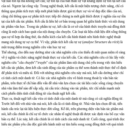
vật nào tồn tại mà không kết cấu; sự tồn tại của bản thân sự vật khẳng định sự tồn tại kết cấu
của nó. Ngược lại cũng vậy. Trong nghệ thuật, kết cấu là một hiện tượng chức năng, chỉ có
thông qua phân tích trực tiếp mới phát hiện được giá trị thực sự và vẻ đẹp độc đáo của nó,
cũng chỉ thông qua sự phân tích trực tiếp đó chúng ta mới giải thích được ý nghĩa của sự tồn
tại của kết cấu tác phẩm. Kết cấu là liên hệ cơ bản trong quan hệ giữa hình thức và nội dung
tác phẩm văn học. Trong tác phẩm tự sự, kết cấu là cơ sở của hình thức truyện mà đồng thời
cũng là một cách bao quát của nội dung câu chuyện. Các loại tài liệu-chất liệu đời sống thông
qua sự tổ hợp đa tầng thứ, đa chiều kích của kết cấu hình thành nên hình thức nghệ thuật
mang nội dung tự sự cụ thể. Vì vậy, phân tích kết cấu tự sự (
analyse Structure du récit
) là
một trọng điểm trong nghiên cứu văn học tự sự.
Thế nhưng, cho đến nay dường như các nhà nghiên cứu còn thiếu đi một quan niệm rõ ràng
về ý nghĩa và chức năng nghệ thuật thực sự của kết cấu. Các nhà nghiên cứu có lúc lấy việc
nghiên cứu "
câu chuyện
"/"
truyện
" của tác phẩm làm nội dung chủ yếu trong việc tìm hiểu
kết cấu tác phẩm, đem kết cấu sinh động của tác phẩm cụ thể xem thành một thực thể cố định
để phân tích và miêu tả. Đối với những nhà nghiên cứu này mà nói, kết cấu dường như chỉ
có tính cách một danh từ. Có lúc các nhà nghiên cứu vô hình trung thoát ly văn bản tác
phẩm, trên thực tế chỉ bàn đến vấn đề nhà văn lựa chọn các tài liệu cuộc sống cùng chuyện
nhà văn làm thế nào để sắp xếp, tái cấu trúc chúng vào tác phẩm, tức chỉ nhấn mạnh một
cách phiến diện tính chất động từ của thuật ngữ kết cấu.
Thực ra, thuật ngữ kết cấu vừa có tính chất của một danh từ mà cũng có cái nghĩa động từ.
Trước hết đối với nhà văn mà nói, kết cấu là có tính động từ. Nhà văn lựa chọn đề tài, tiến
hành cấu trúc lại tài liệu hiện thực đời sống. Kế đó, trên phương diện văn bản tác phẩm mà
nói, kết cấu chính là chỉ sự tổ chức các nhân tố nghệ thuật đã được xác định vào bố cục văn
bản cụ thể. Lúc này, kết cấu chính là có tính cách của một danh từ. Cuối cùng, quá trình đọc
hiểu tác phẩm yêu cầu độc giả tiến hành một sự tìm hiểu song song đồng thời với quá trình