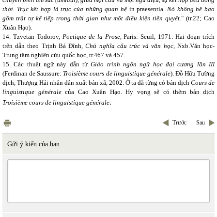
thời. Trục kết hợp là trục của những quan hệ
in praesentia
. Nó không hề bao
gồm trật tự kế tiếp trong thời gian như một điều kiện tiên quyết.
" (tr.22; Cao
Xuân Hạo).
14.
Tzvetan Todorov,
Poetique de la Prose
, Paris: Seuil, 1971. Hai đoạn trích
trên dẫn theo Trịnh Bá Đĩnh,
Chủ nghĩa cấu trúc và văn học
, Nxb.Văn học-
Trung tâm nghiên cứu quốc học, tr.467 và 457.
15.
Các thuật ngữ này dẫn từ
Giáo trình ngôn ngữ học đại cương lần III
(Ferdinan de Saussure:
Troisième cours de linguistique générale
). Đỗ Hữu Tường
dịch, Thượng Hải nhân dân xuất bản xã, 2002. Ở ta đã từng có bản dịch
Cours de
linguistique générale
của Cao Xuân Hạo. Hy vọng sẽ có thêm bản dịch
.
Troisième cours de linguistique générale
Trước
Sau
Gửi ý kiến của bạn