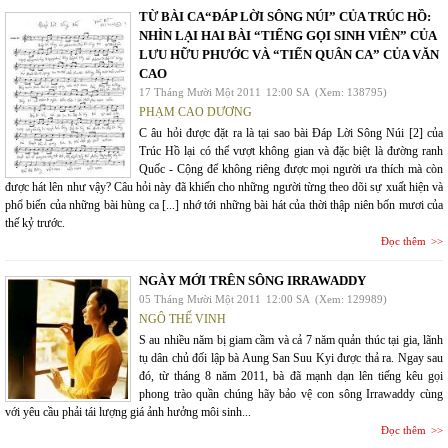
TỪ BÀI CA“ĐÁP LỜI SÔNG NÚI” CỦA TRÚC HỒ:
NHÌN LẠI HAI BÀI “TIẾNG GỌI SINH VIÊN” CỦA
LƯU HỮU PHƯỚC VÀ “TIẾN QUÂN CA” CỦA VĂN
CAO
17 Tháng Mười Một 2011
12:00 SA
(Xem: 138795)
PHẠM CAO DƯƠNG
C âu hỏi được đặt ra là tại sao bài Đáp Lời Sông Núi [2] của
Trúc Hồ lại có thể vượt không gian và đặc biệt là đường ranh
Quốc - Cộng để không riêng được mọi người ưa thích mà còn
được hát lên như vậy? Câu hỏi này đã khiến cho những người từng theo dõi sự xuất hiện và
phổ biến của những bài hùng ca [...] nhớ tới những bài hát của thời thập niên bốn mươi của
thế kỷ trước.
Đọc thêm
NGÀY MỚI TRÊN SÔNG IRRAWADDY
05 Tháng Mười Một 2011
12:00 SA
(Xem: 129989)
NGÔ THẾ VINH
S au nhiều năm bị giam cầm và cả 7 năm quản thúc tại gia, lãnh
tụ dân chủ đối lập bà Aung San Suu Kyi được thả ra. Ngay sau
đó, từ tháng 8 năm 2011, bà đã mạnh dạn lên tiếng kêu gọi
phong trào quần chúng hãy bảo vệ con sông Irrawaddy cùng
với yêu cầu phải tái lượng giá ảnh hưởng môi sinh...
Đọc thêm