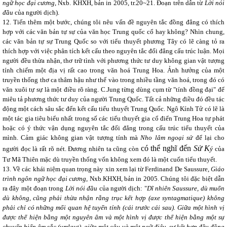
ngữ học đại cương
, Nxb. KHXH, bản in 2005, tr.20~21. Đoạn trên dẫn từ
Lời nói
đầu
của người dịch).
12.
Tiến thêm một bước, chúng tôi nêu vấn đề nguyên tắc đồng đẳng có thích
hợp với các văn bản tự sự của văn học Trung quốc cổ hay không? Nhìn chung,
các văn bản tự sự Trung Quốc so với tiểu thuyết phương Tây có lẽ càng tỏ ra
thích hợp với việc phân tích kết cấu theo nguyên tắc đối đẳng cấu trúc luận. Mọi
người đều thừa nhận, thơ trữ tình với phương thức tư duy không gian vật tượng
tính chiếm một địa vị rất cao trong văn hoá Trung Hoa. Ảnh hưởng của một
truyền thống thơ ca thâm hậu như thế vào trong nhiều tầng văn hoá, trong đó có
văn xuôi tự sự là một điều rõ ràng. C.Jung từng dùng cụm từ "tính đồng đại" để
miêu tả phương thức tư duy của người Trung Quốc. Tất cả những điều đó đều tác
động một cách sâu sắc đến kết cấu tiểu thuyết Trung Quốc. Ngô Kính Tử có lẽ là
một tác gia tiêu biểu nhất trong số các tiểu thuyết gia cổ điển Trung Hoa tự phát
hoặc có ý thức vận dụng nguyên tắc đối đẳng trong cấu trúc tiểu thuyết của
mình. Cảm giác không gian vật tượng tính mà
Nho lâm ngoại sử
để lại cho
có thể nghĩ đến
Sử K
người đọc là rất rõ nét. Đương nhiên ta cũng còn
ý
của
Tư Mã Thiên mặc dù truyền thống vốn không xem đó là một cuốn tiểu thuyết.
13.
Về các khái niệm quan trọng này xin xem lại từ Ferdinand De Saussure,
Giáo
trình ngôn ngữ học đại cương
, Nxb.KHXH, bản in 2005. Chúng tôi đặc biệt dẫn
ra đây một đoạn trong
Lời nói đầu
của người dịch: "
Dĩ nhiên Saussure, dù muốn
dù không, cũng phải thừa nhận rằng trục kết hợp (axe syntagmatique) không
phải chỉ có những mối quan hệ tuyến tính (cái trước cái sau). Giữa một hình vị
được thể hiện bằng một nguyên âm và một hình vị được thể hiện bằng một sự
chuyển biến âm sắc (umlaut), giữa một câu và một ngữ điệu, sự kết hợp đều đồng