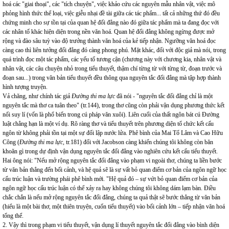
hoá các "giai thoại", các "tích chuyện", việc khảo cứu các nguyên mẫu nhân vật, việc mô
phỏng hình thức thể loại, việc giễu nhại đề tài giữa các tác phẩm... tất cả những thứ đó đều
chứng minh cho sự tồn tại của quan hệ đối đẳng nào đó giữa tác phẩm mà ta đang đọc với
các nhân tố khác hiện diện trong nền văn hoá. Quan hệ đối đẳng không ngừng được mở
rộng và đào sâu tuỳ vào độ trưởng thành văn hoá của kẻ tiếp nhận. Ngưỡng văn hoá đọc
càng cao thì liên tưởng đối đẳng đó càng phong phú. Mặt khác, đối với độc giả mà nói, trong
quá trình đọc một tác phẩm, các yếu tố tương cận (chương này với chương kia, nhân vật và
nhân vật, các câu chuyện nhỏ trong tiểu thuyết, thậm chí từng từ với từng từ, đoạn trước và
đoạn sau...) trong văn bản tiểu thuyết đều thông qua nguyên tắc đối đẳng mà tập hợp thành
hình tượng truyện.
Vả chăng, như chính tác giả
Đường thi ma lực
đã nói - "nguyên tắc đối đẳng chỉ là một
nguyên tắc mà thơ ca tuân theo" (tr.144), trong thơ cũng còn phải vận dụng phương thức kết
nối suy lí (vốn là phổ biến trong cú pháp văn xuôi). Liên cuối của thất ngôn bát cú Đường
luật chẳng hạn là một ví dụ. Rõ ràng thơ và tiểu thuyết trên phương diện tổ chức kết cấu
ngôn từ không phải tồn tại một sự đối lập nước lửa. Phê bình của Mai Tổ Lâm và Cao Hữu
Công (
Đường thi
ma lực
, tr.181) đối với Jacobson càng khiến chúng tôi không còn băn
khoăn gì trong dự định vận dụng nguyên tắc đối đẳng vào nghiên cứu kết cấu tiểu thuyết.
Hai ông nói: "Nếu mở rộng nguyên tắc đối đẳng vào phạm vi ngoài thơ, chúng ta liền bước
từ văn bản thẳng đến bối cảnh, và hệ quả sẽ là sự vất bỏ quan điểm cơ bản của ngôn ngữ học
cấu trúc luận và trường phái phê bình mới. "Hệ quả đó – sự vứt bỏ quan điểm cơ bản của
ngôn ngữ học cấu trúc luận có thể xảy ra hay không chúng tôi không dám lạm bàn. Điều
chắc chắn là nếu mở rộng nguyên tắc đối đẳng, chúng ta quả thật sẽ bước thẳng từ văn bản
(hiểu là một bài thơ, một thiên truyện, cuốn tiểu thuyết) vào bối cảnh lớn – tiếp nhận văn hoá
tổng thể.
2. Vậy thì trong phạm vi tiểu thuyết, vận dụng lí thuyết nguyên tắc đối đẳng vào bình diện