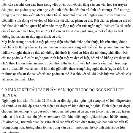
hiến của các nhà cấu trúc luận trong việc phân tích kết cấu tầng sâu của văn học (từ truyện
dân gian, tác phẩm tự sự văn học viết kinh điển cho đến thơ trũ tình nói chung). Thế nhưng,
trong quá trình tìm kiếm những nhân tố cấu trúc phổ quát, chủ nghĩa cấu trúc đã xem nhẹ
biểu hiện sinh động và vẻ đẹp cá biệt của kết cấu tác phẩm cụ thể. Kết cấu tác phẩm cụ thể có
thể phản ánh những quan hệ nằm sâu trong lòng một cấu trúc ngôn ngữ, thậm chí là cấu trúc
của cả một nền văn hoá, thế nhưng kết cấu cụ thể đó bao giờ cũng là một vẻ đẹp cá biệt
không lắp lại của tư duy nghệ thuật cụ thể.
Mặt khác, trong tư cách là một phương diện của hình thức nghệ thuật, kết cấu cũng không
thể chỉ là hệ thống của các kỹ xảo và thủ pháp được tổng kết. Kết cấu tác phẩm phục vụ cho
nhiệm vụ nghệ thuật cụ thể, nó không thể thoát ly khỏi sự biểu đạt nội dung nhất định. Kết
cấu tác phẩm là tổ chức ngữ ngôn trình hiện một vẻ đẹp cá biệt, bởi vì nó không chỉ được tổ
chức theo khuôn mẫu của một truyền thống thể tài. Chủ yếu hơn, nó là sản phẩm trực tiếp
của sự phát hiện và tái tạo mô hình thế giới hiện thực trong/bằng nghệ thuật (ngôn từ). Giá
trị thực sự của sự tồn tại kết cấu tác phẩm cụ thể là ở chỗ kết cấu đó khác biệt với kết cấu của
tất cả các tác phẩm khác.
2. XEM XÉT KẾT CẤU TÁC PHẨM VĂN HỌC TỪ GÓC ĐỘ NGÔN NGỮ HỌC
HIỆN ĐẠI
Ngôn ngữ học cấu trúc luận đã đề xuất sự đối lập giữa ngôn ngữ (
langue
) và lời nói(
parole
),
đó chính là sự đối lập giữa bình diện ngữ đoạn và bình diện ngữ nghĩa. Bình diện ngữ đoạn
chỉ quan hệ kết hợp (
in praesentia
), tức quan hệ giữa tất cả các yếu tố có mặt trên trục tuyến
tính, có tính chất hoán dụ (
the metonimic
). Còn bình diện ngữ nghĩa chỉ quan hệ liên tưởng
(
in absentia
), tức mối quan hệ giữa tất cả các yếu tố hiện diện trong văn bản với các yếu tố
tương đồng hoặc tương phản tồn tại trong văn cảnh - mối quan hệ có tính chất ẩn dụ (
the
metaphoric
).