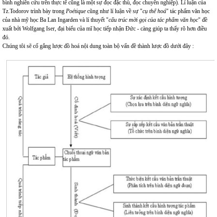
bình nghiên cứu trên thực tế cũng là một sự đọc đặc thù, đọc chuyên nghiệp). Lí luận của
Tz.Todorov trình bày trong
Poétique
cũng như lí luận về sự "
cụ thể hoá
" tác phẩm văn học
của nhà mỹ học Ba Lan Ingarden và lí thuyết "
cấu trúc mời gọi của tác phẩm văn học
" đề
xuất bởi Wolfgang Iser, đại biểu của mĩ học tiếp nhận Đức - càng giúp ta thấy rõ hơn điều
đó.
Chúng tôi sẽ cố gắng lược đồ hoá nội dung toàn bộ vấn đề thành lược đồ dưới đây
: