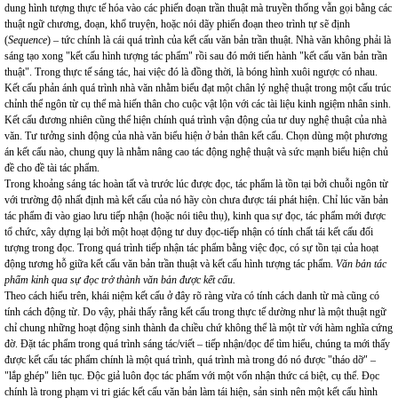
dung hình tượng thực tế hóa vào các phiến đoạn trần thuật mà truyền thống vẫn gọi bằng các
thuật ngữ chương, đoạn, khổ truyện, hoặc nói dãy phiến đoạn theo trình tự sẽ định
(
Sequence
) – tức chính là cái quá trình của kết cấu văn bản trần thuật. Nhà văn không phải là
sáng tạo xong "kết cấu hình tượng tác phẩm" rồi sau đó mới tiến hành "kết cấu văn bản trần
thuật". Trong thực tế sáng tác, hai việc đó là đồng thời, là bóng hình xuôi ngược có nhau.
Kết cấu phản ánh quá trình nhà văn nhằm biểu đạt một chân lý nghệ thuật trong một cấu trúc
chỉnh thể ngôn từ cụ thể mà hiến thân cho cuộc vật lộn với các tài liệu kinh ngiệm nhân sinh.
Kết cấu đương nhiên cũng thể hiện chính quá trình vận động của tư duy nghệ thuật của nhà
văn. Tư tưởng sinh động của nhà văn biểu hiện ở bản thân kết cấu. Chọn dùng một phương
án kết cấu nào, chung quy là nhằm nâng cao tác động nghệ thuật và sức mạnh biểu hiện chủ
đề cho đề tài tác phẩm.
Trong khoảng sáng tác hoàn tất và trước lúc được đọc, tác phẩm là tồn tại bởi chuỗi ngôn từ
với trường độ nhất định mà kết cấu của nó hãy còn chưa được tái phát hiện. Chỉ lúc văn bản
tác phẩm đi vào giao lưu tiếp nhận (hoặc nói tiêu thụ), kinh qua sự đọc, tác phẩm mới được
tổ chức, xây dựng lại bởi một hoạt động tư duy đọc-tiếp nhận có tính chất tái kết cấu đối
tượng trong đọc. Trong quá trình tiếp nhận tác phẩm bằng việc đọc, có sự tồn tại của hoạt
động tương hỗ giữa kết cấu văn bản trần thuật và kết cấu hình tượng tác phẩm.
Văn bản tác
phẩm kinh qua sự đọc trở thành văn bản được kết cấu.
Theo cách hiểu trên, khái niệm kết cấu ở đây rõ ràng vừa có tính cách danh từ mà cũng có
tính cách động từ. Do vậy, phải thấy rằng kết cấu trong thực tế dường như là một thuật ngữ
chỉ chung những hoạt động sinh thành đa chiều chứ không thể là một từ với hàm nghĩa cứng
đờ. Đặt tác phẩm trong quá trình sáng tác/viết – tiếp nhận/đọc để tìm hiểu, chúng ta mới thấy
được kết cấu tác phẩm chính là một quá trình, quá trình mà trong đó nó được "tháo dỡ" –
"lắp ghép" liên tục. Độc giả luôn đọc tác phẩm với một vốn nhận thức cá biệt, cụ thể. Đọc
chính là trong phạm vi tri giác kết cấu văn bản làm tái hiện, sản sinh nên một kết cấu hình