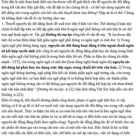
Trên đây là một đoạn kinh điển mà Jacobson viết để giải thích vấn đề nguyên tắc đối đẳng
trong kết cấu thơ. Bây giờ đây, vấn đề đặt ra cho chúng tôi là
- có thể vận dụng nguyên tắc
đối đẳng vào trong nghiên cứu kết cấu tiểu thuyết được hay không?
Đáp án là có thể. Chúng
tôi khẳng định vấn đề từ các hướng như sau:
1. Thuyết nguyên tắc đối đẳng được đề xuất trực tiếp ở lĩnh vực thơ. Thế nhưng lí luận này
chính là thiết lập trên sự đối lập giữa một bên là ngôn ngữ phổ thông với một bên là các thể
loại ngệ thuật ngôn từ. Tác giả
Đường thi ma lực
tổng kết về vấn đề này: "R.Jacobson đặc
biệt chỉ ra hai điểm khác biệt giữa ngôn ngữ phổ thông và ngôn ngữ có tính thơ: 1) Trong
ngôn ngữ phổ thông hàng ngày,
nguyên tắc đối đẳng hoạt động ở bên ngoài chuỗi ngôn
từ kết hợp tuyến tính
(tức cũng là nói nguyên tắc đồng đẳng phát huy tác dụng trong bình
diện ngôn ngữ chứ không phải là trong bình diện lời nói. Phần in đậm do chúng tôi nhấn
mạnh - LTT), còn trong ngôn ngữ có tính thơ (hoạt động nghệ thuật ngôn từ)
nguyên tắc
đối đẳng lại phát huy tác dụng trực tiếp ngay trong chuỗi lời trên văn bản.
2) Trong
ngôn ngữ thông thường, ngữ pháp liên kết các thành phần ngôn ngữ tương cận, còn trong
ngôn ngữ tính thơ, sự hạn định của ngữ pháp tỏ ra không thích hợp nữa; các thành phần
ngôn ngữ không tương cận có thể thông qua nguyên tắc đối đẳng kết hợp lại với nhau thành
một văn bản nhất định." (
Đường thi ma lực
,
tr.122; bản dịch tiếng Việt
Sức hấp dẫn của thơ
Đường
, tr.222).
Điều rõ ràng là, tiểu thuyết đương nhiên cũng thuộc phạm vi ngôn ngữ tính thơ, vì vậy
không có lí do gì để có thể cự tuyệt việc vận dụng nguyên tắc đối đẳng vào trong việc nghiên
cứu tiểu thuyết. Thực ra thậm chí nếu ta coi toàn bộ một nền văn hoá là kho ngôn ngữ tiềm
tại của mỗi một văn bản tác phẩm tự sự cụ thể thì ta càng có điều kiện xem xét tác dụng của
nguyên tắc đồng đẳng (hiểu theo nghĩa rộng). Nguyên tắc đồng đẳng lúc đó sẽ khiến cho các
tác phẩm đó tham gia vào trong cấu trúc của cả một nền văn hoá. Đây chính là lúc ta thấy
việc viện dẫn các điển cố-điển tích, việc chế biến các mô tip văn học, việc sử dụng có biến