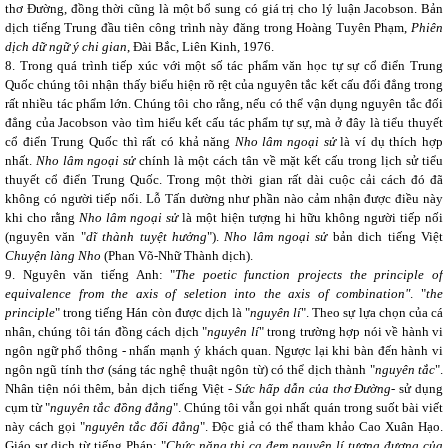
thơ Đường, đồng thời cũng là một bổ sung có giá trị cho lý luận Jacobson. Bản
dịch tiếng Trung đầu tiên công trình này đăng trong Hoàng Tuyên Phạm,
Phiên
dịch dữ ngữ ý chi gian
, Đài Bắc, Liên Kinh, 1976.
8.
Trong quá trình tiếp xúc với một số tác phẩm văn học tự sự cổ điển Trung
Quốc chúng tôi nhận thấy biểu hiện rõ rệt của nguyên tắc kết cấu đối đẳng trong
rất nhiều tác phẩm lớn. Chúng tôi cho rằng, nếu có thể vận dụng nguyên tắc đối
đẳng của Jacobson vào tìm hiểu kết cấu tác phẩm tự sự, mà ở đây là tiểu thuyết
cổ điển Trung Quốc thì rất có khả năng
Nho lâm ngoại sử
là ví dụ thích hợp
nhất.
Nho lâm ngoại sử
chính là một cách tân về mặt kết cấu trong lịch sử tiểu
thuyết cổ điển Trung Quốc. Trong một thời gian rất dài cuộc cải cách đó đã
không có người tiếp nối. Lỗ Tấn dường như phần nào cảm nhận được điều này
khi cho rằng
Nho lâm
ngoại sử
là một hiện tượng hi hữu không người tiếp nối
(nguyên văn "
dĩ thành tuyệt hưởng
").
Nho lâm
ngoại sử
bản dich tiếng Việt
Chuyện làng Nho
(Phan Võ-Nhữ Thành dịch).
9.
Nguyên văn tiếng Anh: "
The poetic function projects the principle of
equivalence from the axis of seletion into the axis of combination"
. "
the
principle
" trong tiếng Hán còn được dịch là "
nguyên lí
". Theo sự lựa chọn của cá
nhân, chúng tôi tán đồng cách dịch "
nguyên lí
" trong trường hợp nói về hành vi
ngôn ngữ phổ thông - nhấn mạnh ý khách quan. Ngược lại khi bàn đến hành vi
ngôn ngũ tính thơ (sáng tác nghệ thuật ngôn từ) có thể dịch thành "
nguyên tắc
".
Nhân tiện nói thêm, bản dịch tiếng Việt -
Sức hấp dẫn của thơ Đường
- sử dụng
cụm từ "
nguyên tắc
đồng đẳng
". Chúng tôi vẫn gọi nhất quán trong suốt bài viết
này cách gọi "
nguyên tắc đối đẳng
". Độc giả có thể tham khảo Cao Xuân Hạo.
Giáo sư dịch từ tiếng Pháp: "
Chức năng thi ca đem nguyên lí tương đương của