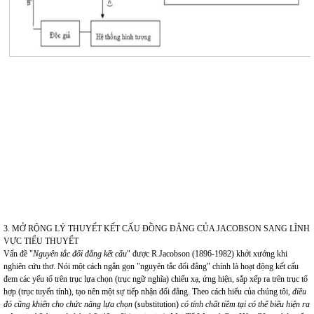
3. MỞ RỘNG LÝ THUYẾT KẾT CẤU ĐỒNG ĐẲNG CỦA JACOBSON SANG LĨNH
VỰC TIỂU THUYẾT
Vấn đề "
Nguyên tắc đối đẳng kết cấu
" được R.Jacobson (1896-1982) khởi xướng khi
nghiên cứu thơ. Nói một cách ngắn gọn "nguyên tắc đối đẳng" chính là hoạt động kết cấu
đem các yếu tố trên trục lựa chọn (trục ngữ nghĩa) chiếu xạ, ứng hiện, sắp xếp ra trên trục tổ
hợp (trục tuyến tính), tạo nên một sự tiếp nhận đối đẳng. Theo cách hiểu của chúng tôi,
điều
đó cũng khiến cho chức năng lựa chọn
(substitution)
có tính chất tiềm tại có thể biểu hiện ra