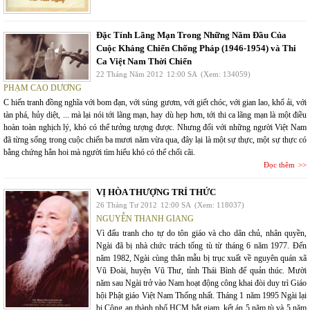
Đặc Tính Lãng Mạn Trong Những Năm Đầu Của
Cuộc Kháng Chiến Chống Pháp (1946-1954) và Thi
Ca Việt Nam Thời Chiến
22 Tháng Năm 2012
12:00 SA
(Xem: 134059)
PHẠM CAO DƯƠNG
C hiến tranh đồng nghĩa với bom đạn, với súng gươm, với giết chóc, với gian lao, khổ ải, với
tàn phá, hủy diệt, ... mà lại nói tới lãng mạn, hay dù hẹp hơn, tới thi ca lãng mạn là một điều
hoàn toàn nghịch lý, khó có thể tưởng tượng được. Nhưng đối với những người Việt Nam
đã từng sống trong cuộc chiến ba mươi năm vừa qua, đây lại là một sự thực, một sự thực có
bằng chứng hẳn hoi mà người tìm hiểu khó có thể chối cãi.
Đọc thêm
VỊ HÒA THƯỢNG TRÍ THỨC
26 Tháng Tư 2012
12:00 SA
(Xem: 118037)
NGUYỄN THANH GIANG
Vì đấu tranh cho tự do tôn giáo và cho dân chủ, nhân quyền,
Ngài đã bị nhà chức trách tống tù từ tháng 6 năm 1977. Đến
năm 1982, Ngài cùng thân mẫu bị trục xuất về nguyên quán xã
Vũ Đoài, huyện Vũ Thư, tỉnh Thái Bình để quản thúc. Mười
năm sau Ngài trở vào Nam hoạt động công khai đòi duy trì Giáo
hội Phật giáo Việt Nam Thống nhất. Tháng 1 năm 1995 Ngài lại
bị Công an thành phố HCM bắt giam, kết án 5 năm tù và 5 năm