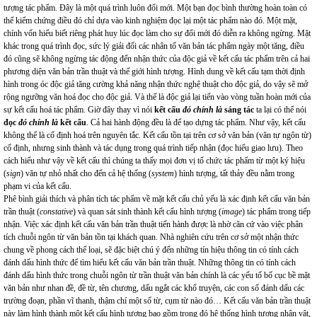
tượng tác phẩm. Đây là một quá trình luôn đổi mới. Một bạn đọc bình thường hoàn toàn có
thể kiểm chứng điều đó chỉ dựa vào kinh nghiệm đọc lại một tác phẩm nào đó. Một mặt,
chính vốn hiểu biết riêng phát huy lúc đọc làm cho sự đổi mới đó diễn ra không ngừng. Mặt
khác trong quá trình đọc, sức lý giải đối các nhân tố văn bản tác phẩm ngày một tăng, điều
đó cũng sẽ không ngừng tác động đến nhận thức của độc giả về kết cấu tác phẩm trên cả hai
phương diện văn bản trần thuật và thế giới hình tượng. Hình dung về kết cấu tạm thời định
hình trong óc độc giả tăng cường khả năng nhận thức nghệ thuật cho độc giả, do vậy sẽ mở
rộng ngưỡng văn hoá đọc cho độc giả. Và thế là độc giả lại tiến vào vòng tuần hoàn mới của
sự kết cấu hoá tác phẩm. Giờ đây thay vì nói
kết cấu
đó chính là
sáng tác
ta lại có thể nói
đọc
đó chính là
kết cấu
. Cả hai hành động đều là để tạo dựng tác phẩm. Như vậy, kết cấu
không thể là cố định hoá trên nguyên tắc. Kết cấu tồn tại trên cơ sở văn bản (văn tự ngôn từ)
cố định, nhưng sinh thành và tác dụng trong quá trình tiếp nhận (đọc hiểu giao lưu). Theo
cách hiểu như vậy về kết cấu thì chúng ta thấy mọi đơn vị tổ chức tác phẩm từ một ký hiệu
(
sign
) văn tự nhỏ nhất cho đến cả hệ thống (
system
) hình tượng, tất thảy đều nằm trong
phạm vi của kết cấu.
Phê bình giải thích và phân tích tác phẩm về mặt kết cấu chủ yếu là xác định kết cấu văn bản
trần thuật (
constative
) và quan sát sinh thành kết cấu hình tượng (
image
) tác phẩm trong tiếp
nhận. Việc xác định kết cấu văn bản trần thuật tiến hành được là nhờ căn cứ vào việc phân
tích chuỗi ngôn từ văn bản tồn tại khách quan. Nhà nghiên cứu trên cơ sở một nhận thức
chung về phong cách thể loại, sẽ đặc biệt chú ý đến những tín hiệu thông tin có tính cách
đánh dấu hình thức để tìm hiểu kết cấu văn bản trần thuật. Những thông tin có tính cách
đánh dấu hình thức trong chuỗi ngôn từ trần thuật văn bản chính là các yếu tố bố cục bề mặt
văn bản như nhan đề, đề từ, tên chương, dấu ngắt các khổ truyện, các con số đánh dấu các
trường đoạn, phần vĩ thanh, thậm chí một số từ, cụm từ nào đó… Kết cấu văn bản trần thuật
này làm hình thành một kết cấu hình tượng bao gồm trong đó hệ thống hình tượng nhân vật,