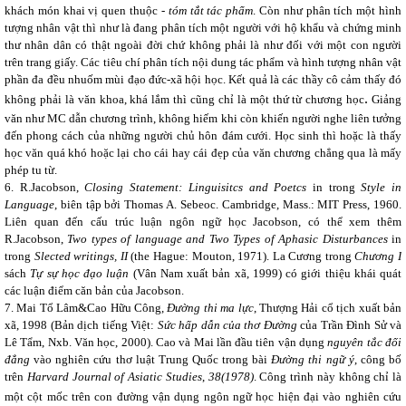
khách món khai vị quen thuộc -
tóm tắt tác phẩm
. Còn như phân tích một hình
tượng nhân vật thì như là đang phân tích một người với hộ khẩu và chứng minh
thư nhân dân có thật ngoài đời chứ không phải là như đối với một con người
trên trang giấy. Các tiêu chí phân tích nội dung tác phẩm và hình tượng nhân vật
phần đa đều nhuốm mùi đạo đức-xã hội học. Kết quả là các thầy cô cảm thấy đó
.
không phải là văn khoa, khá lắm thì cũng chỉ là một thứ từ chương học
Giảng
văn như MC dẫn chương trình, không hiếm khi còn khiến người nghe liên tưởng
đến phong cách của những người chủ hôn đám cưới. Học sinh thì hoặc là thấy
học văn quá khó hoặc lại cho cái hay cái đẹp của văn chương chẳng qua là mấy
phép tu từ.
6.
R.Jacobson,
Closing Statement: Linguisitcs and Poetcs
in trong
Style in
Language
, biên tập bởi Thomas A. Sebeoc. Cambridge, Mass.: MIT Press, 1960.
Liên quan đến cấu trúc luận ngôn ngữ học Jacobson, có thể xem thêm
R.Jacobson,
Two types of language and Two Types of Aphasic Disturbances
in
trong
Slected writings, II
(the Hague: Mouton, 1971). La Cương trong
Chương I
sách
Tự sự học đạo luận
(Vân Nam xuất bản xã, 1999) có giới thiệu khái quát
các luận điểm căn bản của Jacobson.
7. Mai Tổ Lâm&Cao Hữu Công,
Đường thi ma lực
, Thượng Hải cổ tịch xuất bản
xã, 1998 (Bản dịch tiếng Việt:
Sức hấp dẫn của thơ Đường
của Trần Đình Sử và
Lê Tẩm, Nxb. Văn học, 2000). Cao và Mai lần đầu tiên vận dụng
nguyên tắc đối
đẳng
vào nghiên cứu thơ luật Trung Quốc trong bài
Đường thi ngữ ý
, công bố
trên
Harvard Journal of Asiatic Studies
,
38(1978)
. Công trình này không chỉ là
một cột mốc trên con đường vận dụng ngôn ngữ học
hiện đại vào nghiên cứu