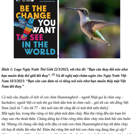
Hình 1: Logo Ngày Nước Thế Giới 22/3/2023, với chủ đề:
“Bạn cần thay đổi nếu như
(1)
bạn muốn thấy thế giới đổi thay”.
Và đề nghị một châm ngôn cho Ngày Nước Việt
Nam 10/3/2023: “Bạn cần can đảm và có tiếng nói nếu như bạn muốn thấy một Việt
Nam đổi thay.”
Có một câu chuyện cổ tích về con chim Hummingbird – người Nhật gọi là chim ong –
hachidori, người Việt có một tên gọi bình dân hơn là chim ruồi – gửi tới các nhi đồng Việt
Nam [tuổi từ 7 cho tới 77 – lứa tuổi nào thì cũng đã có một thời niên thiếu].
Một ngày kia, trong khu rừng có bộc phát một đám cháy. Mọi thú rừng đều tán loạn bỏ
chạy sao cho thoát thân. Chúng dừng lại ở bìa rừng nhìn đám cháy vừa kinh hãi vừa buồn
bã. Nhưng rồi chúng vẫn thấy trên đầu có một con chim Hummingbird bay tới đám cháy
rồi bay đi nhiều lần như thế. Đám thú rừng lớn mới hỏi con chim ong đang làm gì vậy?