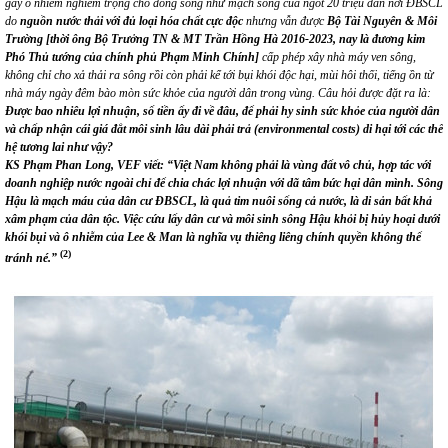
gây ô nhiễm nghiêm trọng
cho dòng sông như mạch sống của ngót 20 triệu dân nơi ĐBSCL
do
nguồn nước thải với đủ loại hóa chất
cực độc
nhưng vẫn
được
Bộ Tài
Nguyên
&
Môi
Trường
[thời ông Bộ Trưởng TN & MT Trần Hồng Hà 2016-2023, nay là đương kim
Phó Thủ tướng của chính phủ Phạm Minh Chính]
cấp phép
xây
nhà máy ven sông,
không
chỉ cho xả thải ra
s
ông rồi còn phải kể tới bụi khói độc hại, mùi hôi thối, tiếng ồn từ
nhà máy ngày đêm bào mòn sức khỏe của người dân
trong vùng
. Câu
hỏi được đặt ra là:
Đượ
c bao nhiêu lợi nhuận, số tiền ấy đi về đâu, để phải hy sinh sức khỏe của người dân
và chấp nhận cái giá đắt môi sinh lâu dài phải trả (environmental costs) di hại tới các thế
hệ tương lai như vậy?
KS Phạm Phan Long, VEF viết: “
Việt Nam không phải là vùng đất vô chủ, hợp
tác
với
doanh nghiệp
nước ngoài chỉ để
chia
chác
lợi nhuận
với
dã tâm bức hại dân mình.
Sông
Hậu là mạch máu của dân cư
ĐBSCL
, là quả tim nuôi sống cả nước, là di sản bất khả
xâm phạm của dân tộc. Việc cứu lấy dân cư và môi sinh sông Hậu khỏi bị hủy hoại dưới
khói bụi và ô nhiễm của Lee
& Man là nghĩa vụ thiêng liêng chính quyền không thể
(2)
tránh né.
”