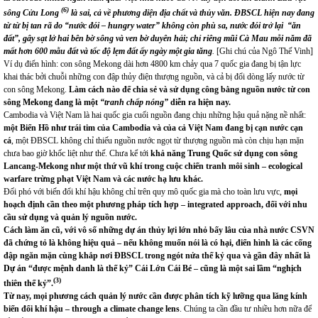
(6)
sông Cửu Long
là sai, cả về phương diện địa chất và thủy văn. ĐBSCL hiện nay đang
từ từ bị tan rã do “nước đói – hungry water” không còn phù sa, nước đói trở lại “ăn
đất”, gây sạt lở hai bên bờ sông và ven bờ duyên hải; chỉ riêng mũi Cà Mau mỗi năm đã
mất hơn 600 mẫu đất và tốc độ lẹm đất ấy ngày một gia tăng
.
[Ghi chú của Ngô Thế Vinh]
Ví dụ điển hình: con sông Mekong dài hơn 4800 km chảy qua 7 quốc gia đang bị tận lực
khai thác bởi chuỗi những con đập thủy điện thượng nguồn, và cả bị đổi dòng lấy nước từ
con sông Mekong.
L
àm cách nào để chia sẻ và sử dụng công bằng nguồn nước từ con
sông Mekong
đang là một
“tranh chấp nóng”
diễn ra hiện nay.
Cambodia và Việt Nam là hai quốc gia cuối nguồn đang chịu những hậu quả nặng nề nhất:
một Biển Hồ như trái tim của Cambodia
và của cả Việt Nam
đang
bị
cạn
nước cạn
cá
, một ĐBSCL không chỉ thiếu nguồn nước ngọt từ thượng nguồn mà còn chịu hạn mặn
chưa bao giờ khốc liệt như thế. Chưa kể tới
khả năng Trung Quốc sử dụng con sông
Lancang-Mekong như một thứ vũ khí trong cuộc chiến tranh môi sinh – ecological
warfare
trừng phạt Việt Nam và các nước hạ lưu khác.
Đối phó với biến đổi khí hậu không chỉ trên quy mô quốc gia mà cho toàn lưu vực,
mọi
hoạch định cần theo một phương pháp tích hợp – integrated approach, đối với nhu
cầu sử dụng và quản lý nguồn nước.
C
ách làm ăn cũ
,
với
vô số
những dự
án
thủy lợi
lớn nhỏ bấy lâu của nhà nước CSVN
đã chứng tỏ là
không hiệu quả
– nếu không muốn nói là có hại, điển hình là các cống
đập ngăn mặn cùng khắp nơi ĐBSCL trong ngót nửa thế kỷ qua và gần đây nhất là
Dự án “được mệnh danh là thế kỷ” Cái Lớn Cái Bé –
cũng là một sai lầm “nghịch
(3)
thiên thế kỷ”.
T
ừ nay
,
mọi phương cách quản lý nước cần được phân tích kỹ lưỡng qua lăng kính
biến đổi khí hậu – through a climate change lens
. Chúng ta cần đầu tư nhiều hơn nữa để