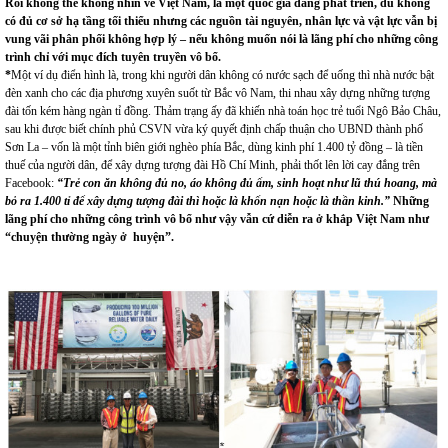
Rồi
không thể không nhìn về Việt Nam, là một quốc gia
đang phát triển
,
dù
không
có đủ cơ sở hạ tầng
tối thiểu
nhưng
các nguồn tài nguyên, nhân lực và vật lực vẫn bị
vung vãi phân phối không hợp lý –
nếu
không muốn nói là lãng phí cho những công
trình chỉ với mục đích tuyên truyền vô bổ.
*
Một ví dụ điển hình là, trong khi người dân không có nước sạch để uống thì nhà nước bật
đèn xanh cho các địa phương xuyên suốt từ Bắc vô Nam, thi nhau xây dựng những tượng
đài tốn kém hàng ngàn tỉ đồng. Thảm trạng ấy đã khiến nhà toán học trẻ tuổi Ngô Bảo Châu,
sau khi được biết chính phủ CSVN vừa ký quyết định chấp thuận cho UBND thành phố
Sơn La – vốn là một tỉnh biên giới nghèo phía Bắc, dùng kinh phí 1.400 tỷ đồng – là tiền
thuế của người dân, để xây dựng tượng đài Hồ Chí Minh, phải thốt lên lời cay đắng trên
Facebook:
“Trẻ con ăn không đủ no, áo không đủ ấm, sinh hoạt như lũ thú hoang, mà
bỏ ra 1.400 tỉ để xây dựng tượng đài thì hoặc là khốn nạn hoặc là thần kinh.”
Những
lãng phí cho những công trình vô bổ như vậy vẫn cứ diễn ra ở khắp Việt Nam như
“chuyện thường ngày ở huyện”.