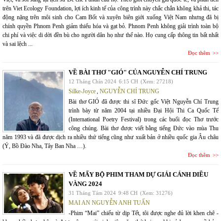
trên Viet Ecology Foundation, lợi ích kinh tế của công trình này chắc chắn không khả thi, tác
động nặng trên môi sinh cho Cam Bốt và xuyên biên giới xuống Việt Nam nhưng đã bị
chính quyền Phnom Penh giảm thiểu hóa và gạt bỏ. Phnom Penh không giải trình toàn bộ
chi phí và việc di dời đền bù cho người dân họ như thế nào. Họ cung cấp thông tin bất nhất
và sai lệch ...
Đọc thêm
VỀ BÀI THƠ "GIÓ" CỦA NGUYỄN CHÍ TRUNG
12 Tháng Chín 2024
6:15 CH
(Xem: 27218)
Silke-Joyce
,
NGUYỄN CHÍ TRUNG
Bài thơ GIÓ đã được thi sĩ Đức gốc Việt Nguyễn Chí Trung
trình bày từ năm 2004 tại nhiều Đại Hội Thi Ca Quốc Tế
(International Poetry Festival) trong các buổi đọc Thơ trước
công chúng. Bài thơ được viết bằng tiếng Đức vào mùa Thu
năm 1993 và đã được dịch ra nhiều thứ tiếng cũng như xuất bản ở nhiều quốc gia Âu châu
(Ý, Bồ Đào Nha, Tây Ban Nha …).
Đọc thêm
VỀ MẤY BỘ PHIM THAM DỰ GIẢI CÁNH DIỀU
VÀNG 2024
31 Tháng Tám 2024
9:48 CH
(Xem: 31276)
MAI AN NGUYỄN ANH TUẤN
-Phim “Mai” chiếu từ dịp Tết, tôi được nghe đủ lời khen chê -