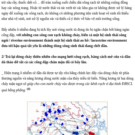
trừ sâu rầy, thuốc diệt cỏ… đổ tràn xuống suốt chiều dài sông rạch từ những ruộng đồng
hay các nông trang. Hoặc từ nước thải và rác rưởi từ các khu gia cư không được xử lý hàng
ngày đổ xuống các sông rạch, do không có những phương tiện sinh hoạt vệ sinh tối thiểu:
như nhà vệ sinh, nơi xử lý nguồn rác và thiếu cả ý thức về bảo vệ môi trường sống.
Bấy nhiêu ô nhiễm đang bị tích lũy nơi vùng nước tù đọng do bị ngăn chặn bởi hàng ngàn
cống đập,
với những con sông con rạch không chảy, biến cả một hệ sinh thái sông
ngòi / riverine environment thành một hệ sinh thái ao hồ / lacustrine environment
đưa tới hậu quả tất yếu là những dòng sông sinh thái đang chết dần.
2/ Trả lại dòng chảy thiên nhiên cho mạng lưới sông rạch, bằng cách mở cửa và dần
dà tháo dỡ tất cả các cống đập chắn mặn đã có bấy lâu.
_ Hiện trạng ô nhiễm sẽ dần dà được tự tẩy rửa bằng chính lực đẩy của dòng chảy từ phía
thượng nguồn và năng lượng dòng nước mặn của thủy triều từ biển. Năng lượng từ hai dòng
chảy mặn ngọt sẽ
giúp cho con nước chảy vào được trong các kênh rạch vì địa hình ĐBSCL
(4)
quá bằng phẳng.