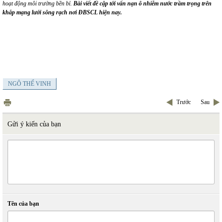
hoạt động môi trường bền bỉ.
Bài viết đề cập tới vấn nạn
ô nhiễm nước trầm trọng trên
khắp mạng lưới
s
ô
ng
rạch nơi
ĐBSCL
hiện nay
.
NGÔ THẾ VINH
Trước
Sau
Gửi ý kiến của bạn
Tên của bạn