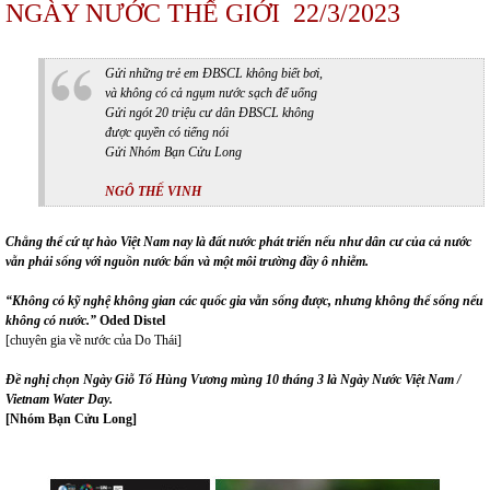
NGÀY NƯỚC THẾ GIỚI 22/3/2023
Gửi những trẻ em ĐBSCL không biết bơi,
và không có
cả
ngụm nước sạch để uống
Gửi ngót 20 triệu cư dân ĐBSCL không
được quyền có tiếng nói
Gửi Nhóm Bạn Cửu Long
NGÔ THẾ VINH
Chẳng thể cứ tự hào Việt Nam nay là đất nước phát triển nếu như dân cư của cả nước
vẫn phải sống với nguồn nước bẩn và một môi trường đầy ô nhiễm.
“Không có kỹ nghệ không gian các quốc gia vẫn sống được, nhưng không thể sống nếu
không có nước
.
”
Oded Distel
[chuyên gia về nước của Do Thái]
Đề nghị chọn Ngày Giỗ Tổ Hùng Vương mùng 10 tháng 3 là Ngày Nước Việt Nam /
Vietnam Water Day.
[Nhóm Bạn Cửu Long]