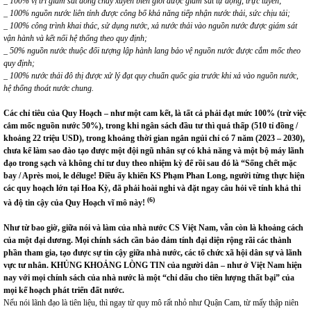
_
100% vị trí giám sát dòng chảy xuyên biên giới được giám sát tự động, trực tuyến;
_
100% nguồn nước liên tỉnh được công bố khả năng tiếp nhận nước thải, sức chịu tải;
_
100% công trình khai thác, sử dụng nước, xả nước thải vào nguồn nước được giám sát
vận hành và kết nối hệ thống theo quy định;
_
50% nguồn nước thuộc đối tượng lập hành lang bảo vệ nguồn nước được cắm mốc theo
quy định;
_
100% nước thải đô thị được xử lý đạt quy chuẩn quốc gia trước khi xả vào nguồn nước,
hệ thống thoát nước chung.
C
ác chỉ tiêu
của Quy Hoạch – như một cam kết, là tất cả
phải
đạt mức
100% (trừ việc
cắm mốc nguồn nước
50%
), trong khi ngân sách đầu tư thì quá thấp (510 tỉ đồng /
khoảng 22 triệu USD), trong khoảng thời gian ngắn ngủi chỉ có 7 năm (2023 – 2030),
chưa kể làm sao đào tạo được một đội ngũ nhân sự có khả năng và một bộ máy lãnh
đạo trong sạch và không chỉ tư duy theo nhiệm kỳ để rồi sau đó là “Sống chết mặc
bay / Après moi, le déluge! Điều ấy khiến KS Phạm Phan Long, người từng thực hiện
các quy hoạch lớn tại Hoa Kỳ, đã phải hoài nghi và đặt ngay câu hỏi về tính khả thi
(6)
và độ tin cậy của Quy Hoạch vĩ mô này!
Như
từ bao giờ,
giữa nói và làm của nhà nước CS Việt Nam, vẫn còn là khoảng cách
của một đại dương. Mọi chính sách cần bảo đảm tính đại diện rộng rãi các thành
phần tham gia, tạo được sự tin cậy giữa nhà nước, các tổ chức xã hội dân sự và lãnh
vực tư nhân. KHỦNG
KHOẢNG LÒNG TIN của người dân – như ở Việt Nam hiện
nay với mọi chính sách của nhà nước là một “chỉ dấu cho tiên lượng thất bại” của
mọi kế hoạch phát triển đất nước.
Nếu nói lãnh đạo là tiên liệu, thì ngay từ quy mô rất nhỏ như Quận Cam, từ mấy thập niên