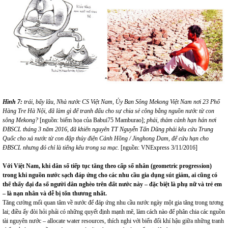
Hình 7:
trái, bấy lâu, Nhà nước CS Việt Nam, Ủy Ban Sông Mekong Việt Nam nơi 23 Phố
Hàng Tre Hà Nội, đã làm gì để tranh đấu cho sự chia sẻ công bằng nguồn nước từ con
sông Mekong?
[nguồn: biếm họa của Babui75 Mamburao];
phải, thảm cảnh hạn hán nơi
ĐBSCL tháng 3 năm 2016, đã khiến nguyên TT Nguyễn Tấn Dũng phải kêu cứu Trung
Quốc cho xả nước từ con đập thủy điện Cảnh Hồng / Jinghong Dam, để cứu hạn cho
ĐBSCL nhưng đó chỉ là tiếng kêu trong sa mạc.
[nguồn: VNExpress 3/11/2016]
Với Việt Nam, khi dân số tiếp tục tăng theo cấp số nhân (geometric progression)
trong khi nguồn nước sạch đáp ứng cho các nhu cầu gia dụng sút giảm, ai cũng có
thể thấy đại đa số người dân nghèo trên đất nước này – đặc biệt là phụ nữ và trẻ em
– là nạn nhân và dễ bị tổn thương nhất.
Tăng cường mối quan tâm về nước để đáp ứng nhu cầu nước ngày một gia tăng trong tương
lai; điều ấy đòi hỏi phải có những quyết định mạnh mẽ, làm cách nào để phân chia các nguồn
tài nguyên nước – allocate water resources, thích nghi với biến đổi khí hậu giữa những tranh