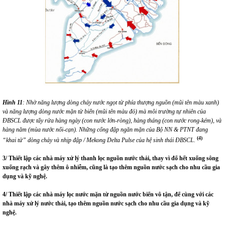
Hình
11
:
Nhờ năng lượng dòng chảy nước ngọt từ phía thượng nguồn (mũi tên màu xanh)
và năng lượng dòng nước mặn từ biển (mũi tên màu đỏ) mà môi trường tự nhiên của
ĐBSCL được tẩy rửa hàng ngày (con nước lớn-ròng), hàng tháng (con nước rong-kém), và
hàng năm (mùa nước nổi-cạn). Những cống đập ngăn mặn của Bộ NN & PTNT đang
(4)
“khai tử” dòng chảy và nhịp đập / Mekong Delta Pulse của hệ sinh thái ĐBSCL.
3/ Thiết lập các nhà máy xử lý thanh lọc nguồn nước thải, thay vì đổ hết xuống sông
xuống rạch và gây thêm ô nhiễm, cũng là tạo thêm nguồn nước sạch cho nhu cầu gia
dụng và kỹ nghệ.
4/ Thiết lập các nhà máy lọc nước mặn từ nguồn nước biển vô tận, để cùng với các
nhà máy xử lý nước thải, tạo thêm nguồn nước sạch cho nhu cầu gia dụng và kỹ
nghệ.