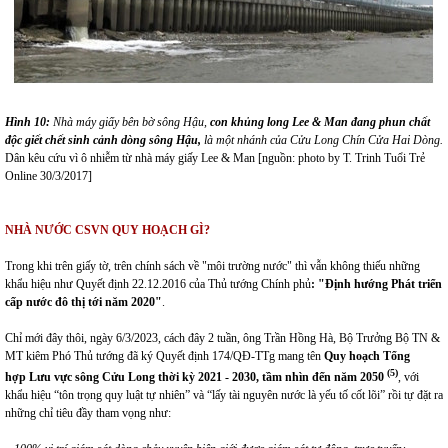
Hình 10:
Nhà máy giấy bên
bờ
sông Hậu,
con khủng long Lee & Man đang phun chất
độc giết chết sinh cảnh dòng sông Hậu,
là một nhánh của Cửu Long Chín Cửa Hai Dòng.
Dân kêu cứu vì ô nhiễm từ nhà máy giấy Lee & Man [nguồn: photo by T. Trinh Tuổi Trẻ
Online 30/3/2017]
NHÀ NƯỚC CSVN QUY HOẠCH GÌ?
Trong khi trên giấy tờ, trên chính sách về "môi trường nước" thì vẫn không thiếu những
khẩu hiệu như Quyết định 22.12.2016 của Thủ tướng Chính phủ
:
"Định hướng Phát triển
cấp nước đô thị tới năm 2020"
.
Chỉ mới đây thôi, ngày 6/3/2023, cách đây 2 tuần, ông Trần Hồng Hà, Bộ Trưởng Bộ TN &
MT kiêm Phó Thủ tướng đã ký Quyết định 174/QĐ-TTg mang tên
Quy hoạch
T
ổng
(5)
hợp
Lưu
vực sông Cửu Long thời kỳ 2021 - 2030, tầm nhìn đến năm 2050
, với
khẩu hiệu “tôn trọng quy luật tự nhiên” và “lấy tài nguyên nước là yếu tố cốt lõi” rồi tự đặt ra
những chỉ tiêu đầy tham vọng như: