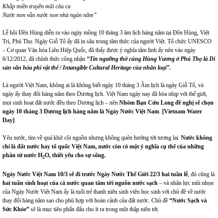
Khắp miền truyền mãi câu ca
Nước non vẫn nước non nhà ngàn năm”
Lễ hội Đền Hùng diễn ra vào ngày mồng 10 tháng 3 âm lịch hàng năm tại Đền Hùng, Việt
Trì, Phú Thọ. Ngày Giỗ Tổ ấy đã in sâu trong tâm thức của người Việt. Tổ chức UNESCO
– Cơ quan Văn hóa Liên Hiệp Quốc, đã thấy được ý nghĩa tâm linh ấy nên vào ngày
6/12/2012, đã chính thức công nhận
“Tín ngưỡng thờ cúng Hùng Vương ở Phú Thọ
là
Di
sản văn hóa phi vật thể
/ Intangible Cultural Heritage
của nhân loại
”.
Là người Việt Nam, không ai là không biết ngày 10 tháng 3 Âm lịch là ngày Giỗ Tổ, và
ngày ấy thay đổi hàng năm theo Dương lịch. Việt Nam ngày nay đã hòa nhịp với thế giới,
mọi sinh hoạt đất nước đều theo Dương lịch – nên
Nhóm Bạn Cửu Long đề nghị sẽ chọn
ngày 10 tháng 3 Dương lịch hàng năm là Ngày Nước Việt Nam
.
[Vietnam Water
Day]
.
Yêu nước, tìm về quá khứ cội nguồn nhưng không quên hướng tới tương lai.
Nước không
chỉ là đất nước hay tổ quốc Việt Nam, nước còn có một ý nghĩa cụ thể của những
phân tử nước H
O, thiết yếu cho sự sống.
2
Ngày Nước Việt Nam 10/3 sẽ đi trước Ngày Nước Thế Giới 22/3 hai tuần lễ
, đó cũng là
hai tuần sinh hoạt của cả nước quan tâm tới nguồn nước sạch
– và nhân lực mũi nhọn
của Ngày Nước Việt Nam ấy là tuổi trẻ thanh niên sinh viên học sinh với chủ đề về nước
thay đổi hàng năm sao cho phù hợp với hoàn cảnh của đất nước. Chủ đề
“Nước Sạch và
Sức Khỏe”
sẽ là mục tiêu phấn đấu cho ít ra trong một thập niên tới.