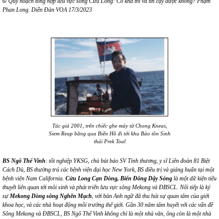
6/ Quy hoạch tổng hợp lưu vực sông Cửu Long: Có khả thi và tin cậy được không? Phạm
Phan Long. Diễn Đàn VOA 17/3/2023
Tác giả 2001, trên chiếc ghe máy từ Chong Kneas,
Siem Reap băng qua Biển Hồ đi tới khu Bảo tồn Sinh
thái Prek Toal
BS Ngô Thế Vinh
:
t
ốt nghiệp YKSG, chủ bút báo SV
Tình thương, y sĩ
L
iên đoàn 81 Biệt
C
ách
Dù
, BS
thường trú
các bệnh
viện
đại học New York, BS điều trị và giảng huấn tại một
bệnh viện Nam California.
Cửu Long Cạn Dòng, Biển Đông Dậy Sóng
là một dữ kiện tiểu
thuyết liên quan tới môi sinh và phát triển lưu vực sông Mekong và ĐBSCL. Nối tiếp
là
ký
sự
Mekong
D
òng
s
ông
N
ghẽn
M
ạch
,
với bản Anh ngữ đã
thu hút sự quan tâm của giới
khoa học, và
các
nhà hoạt động môi trường thế giới
.
Gần
3
0 năm tâm huyết với các vấn đề
Sông Mekong và
ĐBSCL, BS Ngô Thế Vinh không chỉ là một nhà văn, ông còn là một nhà