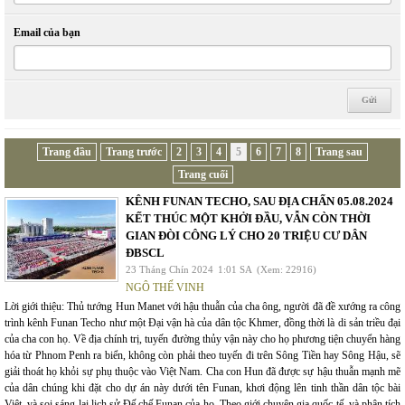
Email của bạn
Trang đầu
Trang trước
2
3
4
5
6
7
8
Trang sau
Trang cuối
KÊNH FUNAN TECHO, SAU ĐỊA CHẤN 05.08.2024
KẾT THÚC MỘT KHỞI ĐẦU, VẪN CÒN THỜI
GIAN ĐÒI CÔNG LÝ CHO 20 TRIỆU CƯ DÂN
ĐBSCL
23 Tháng Chín 2024
1:01 SA
(Xem: 22916)
NGÔ THẾ VINH
Lời giới thiệu: Thủ tướng Hun Manet với hậu thuẫn của cha ông, người đã đề xướng ra công
trình kênh Funan Techo như một Đại vận hà của dân tộc Khmer, đồng thời là di sản triều đại
của cha con họ. Về địa chính trị, tuyến đường thủy vận này cho họ phương tiện chuyển hàng
hóa từ Phnom Penh ra biển, không còn phải theo tuyến đi trên Sông Tiền hay Sông Hậu, sẽ
giải thoát họ khỏi sự phụ thuộc vào Việt Nam. Cha con Hun đã được sự hậu thuẫn mạnh mẽ
của dân chúng khi đặt cho dự án này dưới tên Funan, khơi động lên tinh thần dân tộc bài
Việt, và soi sáng lại lịch sử Đế chế Funan của họ. Theo giới chuyên gia quốc tế, và phân tích