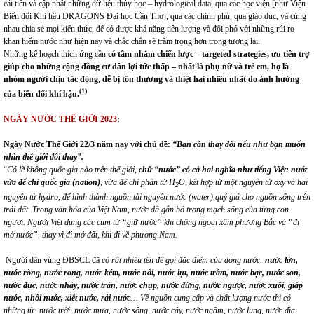
cải tiến và cập nhật những dữ liệu thủy học – hydrological data, qua các học viện [như Viện
Biến đổi Khí hậu DRAGONS Đại học Cần Thơ], qua các chính phủ, qua giáo dục, và cùng
nhau chia sẻ mọi kiến thức, để có được khả năng tiên lượng và đối phó với những rủi ro
khan hiếm nước như hiện nay và chắc chắn sẽ trầm trọng hơn trong tương lai.
Những kế hoạch thích ứng cần
có
tầm nhắm
chiến lược
– targeted strategies,
ưu tiên trợ
giúp
cho
những cộng đồng cư dân lợi tức thấp –
nhất là phụ nữ và trẻ em,
họ là
nhóm người chịu tác động, dễ bị tổn thương và thiệt hại nhiều nhất do ảnh hưởng
(1)
của biến đổi khí hậu.
NGÀY NƯỚC THẾ GIỚI
202
3
:
Ngày Nước Thế Giới 22
/3
năm nay với chủ đề:
“Bạn cần thay đổi nếu như bạn muốn
nhìn thế giới đổi thay”.
“
Có lẽ không quốc gia nào trên thế giới,
chữ “nước” có cả hai nghĩa như tiếng Việt: nước
vừa để chỉ quốc gia (nation)
, vừa để chỉ phân
tử
H
O, kết hợp từ một nguyên tử oxy và hai
2
nguyên tử hydro, để hình thành nguồn tài nguyên nước (water) quý giá cho nguồn sống trên
trái đất.
Trong văn hóa của Việt Nam, nước đã gắn bó trong mạch sống của từng con
người. Người Việt dùng các cụm từ “giữ nước” khi chống ngoại xâm phương Bắc và “đi
mở nước”, thay vì đi mở đất, khi đi về phương Nam
.
Người dân vùng ĐBSCL đã
có
rất
nhiều tên
để gọi đặc điểm của dòng nước:
nước lớn,
nước ròng, nước rong, nước kém, nước nổi, nước lụt, nước trầm, nước bạc, nước son,
nước đục, nước nhảy, nước tràn, nước chụp, nước đứng, nước ngược, nước xuôi, giáp
nước, nhồi nước, xiết nước, rải nước
… Về nguồn cung cấp và chất lượng nước thì có
những từ: nước trời, nước mưa, nước sông, nước cây, nước ngầm, nước lung, nước đìa,