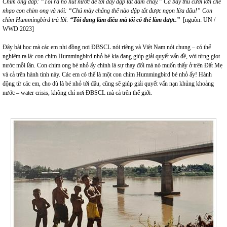
Chim ong đáp: “Tôi ra hồ hút nước để tới đây dập tắt đám cháy.” Cả bầy thú cười lớn chế
nhạo con chim ong và nói: “Chú mày chẳng thể nào dập tắt được ngọn lửa đâu!” Con
chim Hummingbird trả lời:
“Tôi đang làm điều mà tôi có thể làm được.”
[nguồn: UN /
WWD 2023]
Đây bài học mà các em nhi đồng nơi ĐBSCL nói riêng và Việt Nam nói chung – có thể
nghiệm ra là: con chim Hummingbird nhỏ bé kia đang giúp giải quyết vấn đề, với từng giọt
nước mỗi lần. Con chim ong bé nhỏ ấy chính là sự thay đổi mà nó muốn thấy ở trên Đất Mẹ
và cả trên hành tinh này. Các em có thể là một con chim Hummingbird bé nhỏ ấy! Hành
động từ các em, cho dù là bé nhỏ tới đâu, cũng sẽ giúp giải quyết vấn nạn khủng khoảng
nước – water crisis, không chỉ nơi ĐBSCL mà cả trên thế giới.