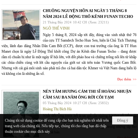
CHUÔNG NGUYỆN HỒN AI NGÀY 5 THÁNG 8
NĂM 2024 LỄ ĐỘNG THỔ KÊNH FUNAN TECHO
21 Tháng Bảy 2024
10:42 CH
(Xem: 23211)
NGÔ THẾ VINH
Ngày 5 tháng 8, 2024 sắp tới đây, đúng vào sinh nhật thứ 76
của cựu TT Samdech Techo Hun Sen, hiện là Chủ Tịch Thượng
viện, lãnh đạo đảng Nhân Dân Cam Bốt (CCP), được con trai trưởng của ông là TT Hun
Manet chọn là ngày Lễ Động Thổ khởi công Dự án Kênh đào Funan Techo – đang được
rầm rộ chuẩn bị như là một ngày lễ hội lớn, với đốt pháo hoa và chiêng trống nổi lên từ khắp
các chùa chiền cùng với lời cầu nguyện của giới sư sãi trên toàn Vương quốc Cam Bốt.
Nhưng với cái giá môi sinh nào phải trả cho cả hai dân tộc Khmer và Việt Nam đang hiển lộ
và không còn là những ẩn số.
Đọc thêm
NÉN TÂM HƯƠNG CẢM THI SĨ HOÀNG NHUẬN
CẦM SAU BA NĂM ÔNG RỜI CÕI TẠM
05 Tháng Bảy 2024
10:27 CH
(Xem: 25832)
Hoàng Thị Bích Hà
Nhắc đến Ông trước hết là tác giả của những bài thơ nổi tiếng đã
Chúng tôi sử dụng cookie để cung cấp cho bạn trải nghiệm tốt nhất trên
Đồng ý
đi vào lòng người như: Hò hẹn mãi cuối cùng em cũng đến,
trang web của chúng tôi. Nếu tiếp tục, chúng tôi cho rằng bạn đã chấp
Viên xúc xắc mùa thu, Chiếc lá cuối cùng…trong những tập thơ
thuận cookie cho mục đích này.
đã xuất bản.
Đọc thêm