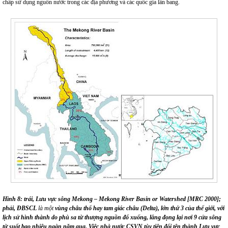
chấp sử dụng nguồn nước trong các địa phương và các quốc gia lân bang.
Hình 8: trái, Lưu vực sông Mekong – Mekong River Basin or Watershed [MRC 2000];
phải, ĐBSCL
là một
vùng châu thổ hay tam giác châu (Delta), lớn thứ 3 của thế giới, với
lịch sử hình thành do phù sa từ thượng nguồn đổ xuống, lắng đọng lại nơi 9 cửa sông
từ suốt bao nhiêu ngàn năm qua. Việc nhà nước CSVN tùy tiện đổi tên thành Lưu vực