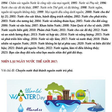
1994
:
Chăm sóc nguồn Nước là công việc của mọi người;
1995
:
Nước và
Phụ
nữ;
1996
:
Nước cho các đô thị khát;
1997
:
Nước trên Thế giới, có đủ không;
1998
:
Nước ngầm,
nguồn tài nguyên không thấy;
1999
:
Mọi người đều sống dưới nguồn;
2000:
Nước cho thế
kỷ 21;
2001:
Nước cho sức khỏe, hành động trách nhiệm;
2002:
Nước cho phát triển;
2003:
Nước cho tương lai;
2004:
Nước và những thảm họa;
2005:
Nước cho đời sống;
2006:
Nước và văn hóa;
2007:
Khan hiếm Nước;
2008:
Năm Quốc tế cho vệ sinh;
2009:
Nước xuyên biên giới;
2010:
Phẩm chất Nước;
2011:
Nước cho các đô thị;
2012:
Nước
và an ninh lương thực;
2013:
Nước và hợp tác;
2014:
Nước và năng lượng;
2015:
Nước
và phát triển bền vững;
2016:
Nước và việc làm; 2017: Nước và nước thải; 2018: Thiên
nhiên và nguồn Nước; 2019: Nước không bỏ lại ai phía sau; 2020: Nước và biến đổi khí
hậu; 2021: Đánh giá nguồn Nước; 2022: Nước ngầm, làm rõ điều không thấy;
2023:
Bạn cần thay đổi nếu như bạn muốn nhìn thế giới đổi thay.
NHÌN
LẠI
NGÀY NƯỚC THẾ GIỚI 2017
:
Với chủ đề:
Chuyển
n
ước thải thành nguồn
nước
t
rù phú
.