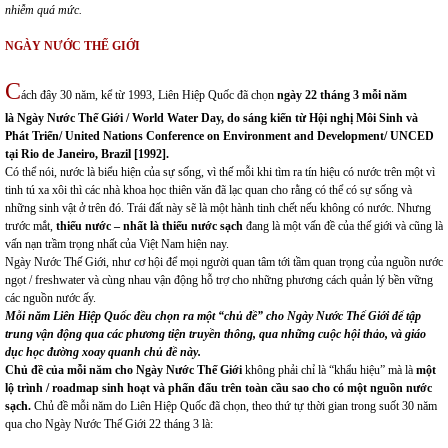
nhiễm quá mức.
NGÀY NƯỚC THẾ GIỚI
C
ách đây 30 năm, kể từ 1993, Liên Hiệp Quốc đã chọn
ngày 22 tháng 3 mỗi năm
là Ngày Nước Thế Giới / World Water Day, do sáng kiến từ Hội nghị Môi Sinh và
Phát Triển/ United Nations Conference on Environment and Development/ UNCED
tại Rio de Janeiro, Brazil [1992].
Có thể nói, nước là biểu hiện của sự sống, vì thế mỗi khi tìm ra tín hiệu có nước trên một vì
tinh tú xa xôi thì các nhà khoa học thiên văn đã lạc quan cho rằng có thể có sự sống và
những sinh vật ở trên đó. Trái đất này sẽ là một hành tinh chết nếu không có nước. Nhưng
trước mắt,
thiếu nước
– nhất là thiếu nước sạch
đang là một vấn đề của thế giới và cũng là
vấn nạn trầm trọng nhất của Việt Nam hiện nay.
Ngày Nước Thế Giới, như cơ hội để mọi người quan tâm tới tầm quan trọng của nguồn nước
ngọt / freshwater và cùng nhau vận động hỗ trợ cho những phương cách quản lý bền vững
các nguồn nước ấy.
Mỗi năm Liên Hiệp Quốc đều chọn ra một “chủ đề” cho Ngày Nước Thế Giới để tập
trung vận động qua các phương tiện truyền thông
,
qua những cuộc hội thảo, và giáo
dục học
đường
xoay quanh chủ đề này.
Chủ đề của mỗi năm cho Ngày Nước Thế Giới
không phải chỉ là “khẩu hiệu” mà là
một
lộ trình / roadmap sinh hoạt và phấn đấu trên toàn cầu sao cho có một nguồn nước
sạch.
Chủ đề mỗi năm do Liên Hiệp Quốc đã chọn, theo thứ tự thời gian trong suốt 30 năm
qua cho Ngày Nước Thế Giới 22 tháng 3 là: