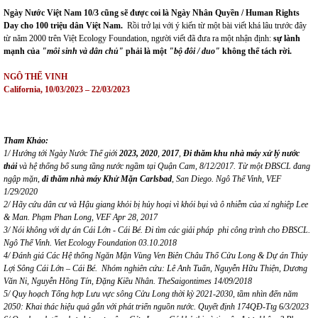
Ngày
Nước Việt Nam 10/3 cũng sẽ được coi là Ngày Nhân Quyền / Human Rights
Day cho 100 triệu dân Việt Nam.
Rồi trở lại với ý kiến từ một bài viết khá lâu trước đây
từ năm 2000 trên Việt Ecology Foundation, người viết đã đưa ra một nhận định:
sự lành
mạnh của
"môi sinh và dân chủ"
phải là một
"bộ đôi / duo"
không thể tách rời.
NGÔ THẾ VINH
California, 10/03/2023 – 22/03/2023
Tham Khảo:
1/ Hướng tới Ngày Nước Thế giới
2023,
2020
,
2017
,
Đi thăm khu nhà máy xử lý nước
thải
và hệ thống bổ sung tầng nước ngầm tại Quận Cam, 8/12/2017. Từ một ĐBSCL đang
ngập mặn,
đi thăm nhà máy Khử Mặn Carlsbad
, San Diego. Ngô Thế Vinh, VEF
1/29/2020
2/ Hãy cứu dân cư và Hậu giang khỏi bị hủy hoại vì khói bụi và ô nhiễm của xí nghiệp Lee
& Man. Phạm Phan Long, VEF Apr 28, 2017
3/
Nói không với dự án Cái Lớn - Cái Bé. Đi tìm các giải pháp phi công trình cho ĐBSCL.
Ngô Thế Vinh. Viet Ecology Foundation 03.10.2018
4/
Đánh giá Các Hệ thống Ngăn Mặn Vùng Ven Biên Châu Thổ Cửu Long & Dự án Thủy
Lợi Sông Cái Lớn – Cái Bé
.
Nhóm nghiên cứu:
Lê Anh Tuấn, Nguyễn Hữu Thiện, Dương
Văn Ni, Nguyễn Hồng Tín, Đặng Kiều Nhân
. TheSaigontimes 14/09/2018
5/
Quy hoạch Tổng hợp Lưu vực sông Cửu Long thời kỳ 2021-2030, tầm nhìn đến năm
2050: Khai thác hiệu quả gắn với phát triển nguồn nước. Quyết định 174QĐ-Ttg 6/3/2023