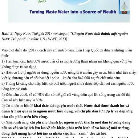
Hình
5
: Ngày Nước Thế giới 2017 với slogan,
“
Chuyển Nước thải thành một nguồn
Nước
Trù phú
”
.
[nguồn: UN / WWD 2023]
Vào thời điểm đó (2017), cách đây chỉ mới 6 năm, Liên Hiệp Quốc đã đưa ra những nhận
định:
1) Trên toàn cầu, hơn 80% nước thải xả ra môi trường thiên nhiên mà không qua xử lý và
không được tái sử dụng.
2) Hiện có 1,8 tỷ người sử dụng nguồn nước uống bị ô nhiễm gây ra các bệnh như tiêu chảy,
kiết lỵ, thương hàn và sốt bại liệt / polio... khiến cho 842.000 người chết mỗi năm.
3) Thống kê cũng cho thấy, hiện có 663 triệu người chưa được tiếp cận với các nguồn nước
uống hợp vệ sinh.
4) Đến năm 2050, sẽ có 70% dân số thế giới rời vùng thôn quê lên sống trong các đô thị.
Con số này hiện nay là 50%.
5) Có nhiều cơ hội để
khai thác tài nguyên nước thải. Nước thải được
thanh lọc và
quản lý hiệu quả sẽ là nguồn nước
hữu dụng
, với
chi phí
đầu tư
hợp lý
và đáp ứng
nhu cầu phát triển
bền vững.
6) Nhận định rằng,
c
hi phí cho thanh
lọc nguồn
nước thải
là
mộ
t đầu tư xứng
đáng
nếu
so với các lợi ích lớn lao về sức khỏe, phát triển kinh tế và bảo vệ môi trường,
đồng thời mang lại cơ hội tạo ra nhiều việc làm "xanh" cho xã hội.