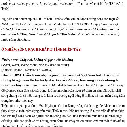
nước mặn, nước ngọt, nước lợ, nước phèn, nước bùn…
[Tản mạn về chữ Nước, TS Lê Anh
Tuấn]
Nguyên chủ nhiệm tạp chí Đi Tới bên Canada, cảm xúc khi đọc những dòng tản mạn về
Nước của TS Lê Anh Tuấn, anh Đoàn Minh Hóa viết:
“Nơi ĐBSCL ngày trước,
c
ác ghe
chở nước uống tới các nơi không có nước ngọt để uống;
thời đó người ta không
ai
nói
dịch vụ đó là ''Bán
Nước'' mà được gọi là ''Đổi Nước''
do chính bà con mình cung cấp
nước
uống cho nhau.
Ô NHIỄM
SÔNG RẠCH KHẮP
13 TỈNH MIỀN TÂY
Nước, nước, khắp nơi,
k
hông
có giọt nước để uống
(Water, water, everywhere, Nor any drop to drink)
[Samuel Taylor Coleridge 1772-1834]
Cho dù ĐBSCL vẫn là nơi nhận nguồn nước cao nhất Việt Nam tính theo dân số
,
nhưng
từ ngót nửa thế kỷ trở lại đây, t
uy
có
nước vây bủa xung quanh nhưng là
nước bẩn hay nước mặn.
Thách đố lớn nhất là làm sao thanh lọc được nguồn nước tạp ấy
để có nước sạch đưa vào sử dụng. Đó là tình cảnh của ngót 20 triệu cư dân ĐBSCL, phải
sống chung với cả một mạng lưới kinh rạch dòng ngòi sông ô nhiễm, và hạn mặn đang trầm
trọng hơn như hiện nay.
Trên một chuyến phà lớn từ Đại Ngãi qua Cù lao Dung, sóng đánh tung tóe, khách như cảm
thấy được vị mặn bám đọng trên môi. Thấy nước khắp nơi nhưng là nước mặn đã xâm nhập
vào các ngả sông rạch và người dân thì đang lao đao lùng kiếm tìm mua từng lu nước ngọt
để uống. Rồi còn phải kể tới những cánh đồng lúa cháy và các vườn cây trái thối rễ do đất bị
nhiễm mặn khiến nhiều nông gia mất trắng tay.