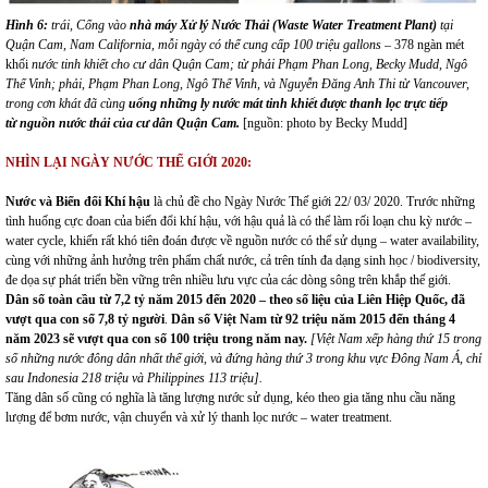
Hình
6
:
trái,
Cổng
vào
n
hà
máy X
ử
lý Nước Thải (Waste Water Treatment Plant)
tại
Quận Cam, Nam California,
mỗi ngày
có thể
cung cấp 100 triệu gallons
–
378 ngàn mét
khối
nước tinh khiết
cho cư dân Quận Cam
;
từ phải Phạm Phan Long, Becky Mudd, Ngô
Thế Vinh
; phải,
Phạm Phan Long, Ngô Thế Vinh, và Nguyễn Đăng Anh Thi từ Vancouver,
trong cơn khát đã cùng
uống
những
ly nước mát tinh khiết được thanh lọc
trực tiếp
từ nguồn nước thải
của cư dân
Quận Cam.
[nguồn: photo by Becky Mudd]
NHÌN
LẠI
NGÀY NƯỚC THẾ GIỚI 2020
:
Nước và Biến đổi Khí hậu
là chủ đề cho Ngày Nước Thế giới 22/ 03/ 2020. Trước những
tình huống cực đoan của biến đổi khí hậu, với hậu quả là có thể làm rối loạn chu kỳ nước –
water cycle, khiến rất khó tiên đoán được về nguồn nước có thể sử dụng – water availability,
cùng với những ảnh hưởng trên phẩm chất nước, cả trên tính đa dạng sinh học / biodiversity,
đe dọa sự phát triển bền vững trên nhiều lưu vực của các dòng sông trên khắp thế giới.
Dân số toàn cầu từ 7
,
2 tỷ năm 2015 đến 2020 – theo số liệu của Liên Hiệp Quốc, đã
vượt qua con số 7
,8
tỷ người
.
Dân
số Việt Nam từ 92 triệu năm 2015 đến tháng 4
năm 2023 sẽ vượt qua con số 100 triệu trong năm nay.
[Việt Nam xếp hàng thứ 15 trong
số những nước đông dân nhất thế giới, và đứng hàng thứ 3 trong khu vực Đông Nam Á, chỉ
sau Indonesia 218 triệu và Philippines 113 triệu].
Tăng dân số cũng có nghĩa là tăng lượng nước sử dụng, kéo theo gia tăng nhu cầu năng
lượng để bơm nước, vận chuyển và xử lý thanh lọc nước – water treatment.