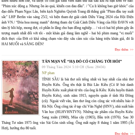
khen nhiều hơn chê, và được cô con gái sinh viên năm thứ hai sau khi rủ bạn xem về bảo:
“Phim xúc động ạ. Nhưng ồn ào quá, khiến con đau đầu”. / "Cu li không bao giờ khóc" của
đạo diễn Phạm Ngọc Lân, biên kịch Nghiêm Quỳnh Trang đã thắng giải "Phim đầu tay xuất
sắc" LHP Berlin vào sáng 25/2, và hiện tham dự giải cánh Diều Vàng 2024 của Hội Điện
ảnh VN./ “Đóa hoa mong manh” đương tham dự Giải Cánh Diều Vàng của Hội ĐAVN với
tâm lý hồi hộp, mong đợi, có phần lo lắng cho bạn đồng nghiệp… / và có hai bộ phim gây ấn
tượng mạnh nhất đối với tôi - một khán giả đang làm nghề - hai bộ phim mang “vị muối”
đích thực của Đời có khả năng chạm vào đáy sâu cảm xúc của hàng triệu khán giả, đó là
HAI MUỐI và SÁNG ĐÈN!
Đọc thêm
TẢN MẠN VỀ “HẠ ĐỎ CÓ CHÀNG TỚI HỎI”
09 Tháng Tám 2024
5:10 CH
(Xem: 28456)
NP phan
TÌNH SẦU là bài thơ nổi tiếng nhất và hay nhất của nhà thơ
Huyền Kiêu. Ông tên thật là Bùi Lão Kiều (Có lẽ bút danh
Huyền Kiêu xuất phát từ tên của ông là Kiều: Kiêu huyền thành
Huyền Kiêu), sinh năm 1915, nguyên quán ở tỉnh Hà Đông
(cũ). Ngoài viết văn, làm thơ ông còn cộng tác với nhiều báo ở
Hà Nội. Ông công tác ở tạp chí Văn Nghệ (HNV), nhà xuất bản
Văn học (HLHVHNTVN). Những tác phẩm của Huyền Kiêu:
Sang xuân (1960), Mùa cây (1965), Bầu trời (1976). Sau 30
Tháng Tư năm 1975 ông vào Sài Gòn sinh sống. Ông mất ngày 8 tháng 1 năm 1995 (Ất
Hợi), hưởng thọ 80 tuổi.
Đọc thêm