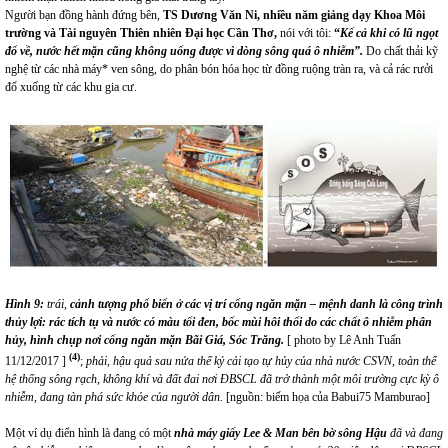
Người bạn đồng hành đứng bên,
TS
Dương Văn Ni, nhiều năm giảng
dạy Khoa Môi
trường và Tài nguyên Thiên nhiên Đại học Cần Thơ,
nói với tôi:
“
Kể cả
khi
có lũ ngọt
đổ về, nước hết mặn cũng không uống được vì dòng sông quá ô nhiễm”.
Do chất thải kỹ
nghệ từ các nhà máy* ven sông, do phân bón hóa học từ đồng ruộng tràn ra, và cả rác rưởi
đổ xuống từ các khu gia cư.
Hình 9:
trái,
cảnh
tượng
phổ biến ở các vị trí cống ngăn mặn
– mệnh danh là công trình
thủy lợi
: rác tích tụ và nước có màu tối đen
, bốc mùi hôi thối
do các chất ô nhiễm phân
hủy
,
hình chụp nơi cống
ngăn mặn
Bãi Giá, Sóc Trăng.
[ photo by Lê Anh Tuấn
(4)
11/12/2017 ]
;
phải, hậu quả
sau nửa thế kỷ cải tạo tự hủy của nhà nước CSVN, toàn thể
hệ thống sông rạch, không khí và đất đai nơi ĐBSCL đã trở thành một môi trường cực kỳ ô
nhiễm, đang tàn phá sức khỏe của người dân.
[nguồn: biếm họa của Babui75 Mamburao]
Một ví dụ điển hình là đang có một
n
hà máy giấy Lee & Man
bên bờ sông Hậu
đã
và đang