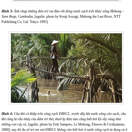
Hình 3:
Ảnh chụp
những đứa trẻ vui đùa với dòng nước sạch trên khúc sông Mekong –
Siem Reap, Cambodia
.
[nguồn: photo by Kenji Aoyagi, Mekong the Last River, NTT
Publishing Co, Ltd. Tokyo 1995]
Hình 4:
Cầu khỉ có khắp trên sông rạch ĐBSCL, trước đây khi nước sông còn sạch, cầu
khỉ cũng là cầu nhảy của đám trẻ thơ, thuở ấy đứa nào cũng biết bơi lội vẫy vùng như
những con ráy cá.
[nguồn: photo by Erik Sampers, Le Mekong, Fleuves & Civilizations,
2000];
nay thì đa số trẻ em nơi ĐBSCL không còn biết bơi vì nước sông rạch tù đọng và ô