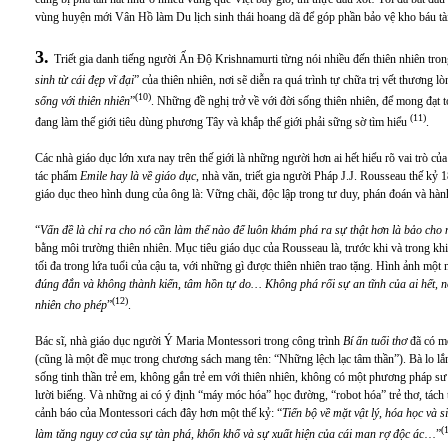
vùng huyện mới Vân Hồ làm Du lịch sinh thái hoang dã để góp phần bảo vệ kho báu tà
3.
Triết gia danh tiếng người Ấn Độ Krishnamurti từng nói nhiều đến thiên nhiên tron
sinh từ cái đẹp vĩ đại
” của thiên nhiên, nơi sẽ diễn ra quá trình tự chữa trị vết thương l
(10)
sống với thiên nhiên
”
. Những đề nghị trở về với đời sống thiên nhiên, để mong đạt tớ
(11)
đang làm thế giới tiêu dùng phương Tây và khắp thế giới phải sững sờ tìm hiểu
.
Các nhà giáo dục lớn xưa nay trên thế giới là những người hơn ai hết hiểu rõ vai trò của
tác phẩm
Emile hay là về giáo dục
, nhà văn, triết gia người Pháp J.J. Rousseau thế kỷ
giáo dục theo hình dung của ông là: Vững chãi, độc lập trong tư duy, phán đoán và hàn
“
Vấn đề là chỉ ra cho nó cần làm thế nào để luôn khám phá ra sự thật hơn là bảo cho n
bằng môi trường thiên nhiên. Mục tiêu giáo dục của Rousseau là, trước khi và trong kh
tối đa trong lứa tuổi của cậu ta, với những gì được thiên nhiên trao tặng. Hình ảnh một
đúng đắn và không thành kiến, tâm hồn tự do… Không phá rối sự an tĩnh của ai hết, n
(12)
nhiên cho phép
”
.
Bác sĩ, nhà giáo dục người Ý Maria Montessori trong công trình
Bí ẩn tuổi thơ
đã có mộ
(cũng là một đề mục trong chương sách mang tên: “Những lệch lạc tâm thần”). Bà lo lắ
sống tinh thần trẻ em, không gắn trẻ em với thiên nhiên, không có một phương pháp sư
lười biếng. Và những ai có ý định “máy móc hóa” học đường, “robot hóa” trẻ thơ, tách t
cảnh báo của Montessori cách đây hơn một thế kỷ: “
Tiến bộ về mặt vật lý, hóa học và s
(
làm tăng nguy cơ của sự tàn phá, khốn khổ và sự xuất hiện của cái man rợ độc ác
…”