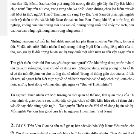
hoa Ban Tây Bắc… Sau bao đợt phá rừng đốt nương dữ dội, giờ đây lên Tây Bắc không
chục năm! Tuy trên núi cao, trong rừng sâu, và nhiều đoạn đường cheo leo hiểm trở vẫ
lút! Một trí thức người Thái ở Thái Lan khi sang Tây Bắc Việt Nam đã phải ngẩn ngư
cảnh vật thiên nhiên, và đặc biệt là sự tồn tại của hoa Ban. Trong khi đó, ở nước ông, t
nghiệp, không còn đâu những mái nhà sàn cổ, những dòng suối nhỏ chảy róc rách, nhữ
vạt hoa ban trắng ngần long lanh trong nắng sớm...!
Những năm qua, cứ mỗi lần biết được một sự tàn phá thiên nhiên tại Việt Nam, tôi tin r
đốt. Vì đâu nên nỗi? Thiên nhiên là một trong những Ngôi Đền thiêng liêng nhất của nh
thơ, sao giờ lại là đối tượng bị tàn sát, bị truy đuổi một cách man rợ đến vậy ngay trên
Thù ghét thiên nhiên thì làm sao yêu được con người? Còn khi dửng dưng trước thân phậ
thứ xa lạ, bị ruồng bỏ, hoặc chỉ để lợi dụng nó. Rừng đặc dụng, rừng phòng hộ bị xẻ t
sĩ có tên tuổi để phục vụ cho hưởng thụ cá nhân! Trong hệ thống giáo dục của ta, từ bậc 
tới nay, số người hiểu biết thực sự về nó và bênh vực bảo vệ nó một cách hiệu quả còn q
hoặc những hoạt động với mục đích giải ngân về “Bảo vệ Thiên nhiên”!
Tài nguyên Thiên nhiên với Môi trường có mối quan hệ thế nào, tầm quan trọng của Thiê
hóa, kinh tế, giáo dục ra sao, nhiều thầy cô giáo chưa có điều kiện hiểu rõ, và thậm chí
vấn đề này chắc cũng ngắc ngứ… Tài nguyên Thiên nhiên VN đã và đang bị tàn sát, bị đầ
Mỗi người Việt cần làm gì để cứu lấy tài nguyên Thiên nhiên Việt Nam?
.
2
Cố GS. Trần Văn Giàu đã dẫn ra 7 giá trị bản sắc văn hóa Việt Nam: Yêu nước, cần 
(5)
. Xin được mạn phép bổ sung một bản sắc:
Lòng yêu thiên nhiên
. Theo tôi, nó là c