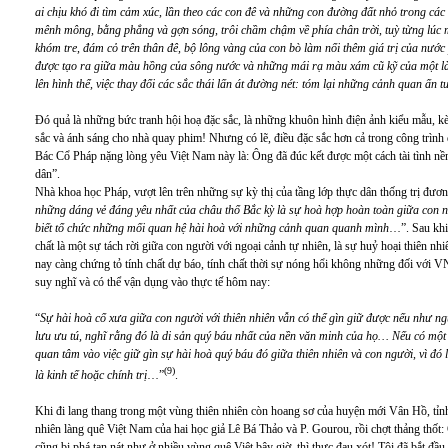
ai chịu khó đi tìm cảm xúc, lần theo các con đê và những con đường đất nhỏ trong c
mênh mông, bằng phẳng và gợn sóng, trôi chầm chậm về phía chân trời, tuỳ từng lúc
khóm tre, đám cỏ trên thân đê, bộ lông vàng của con bò làm nổi thêm giá trị của nước
được tạo ra giữa màu hồng của sông nước và những mái rạ màu xám cũ kỹ của một 
lên hình thể, việc thay đổi các sắc thái lấn át đường nét: tóm lại những cảnh quan ấn 
Đó quả là những bức tranh hội hoạ đặc sắc, là những khuôn hình điện ảnh kiểu mẫu, kè
sắc và ánh sáng cho nhà quay phim! Nhưng có lẽ, điều đặc sắc hơn cả trong công trình
Bác Cổ Pháp nặng lòng yêu Việt Nam này là: Ông đã đúc kết được một cách tài tình n
dân”.
Nhà khoa học Pháp, vượt lên trên những sự kỳ thị của tầng lớp thực dân thống trị đươn
những dáng vẻ đáng yêu nhất của châu thổ Bắc kỳ là sự hoà hợp hoàn toàn giữa con ng
biết tổ chức những mối quan hệ hài hoà với những cảnh quan quanh mình
…”. Sau khi
chất là một sự tách rời giữa con người với ngoại cảnh tự nhiên, là sự huỷ hoại thiên 
nay càng chứng tỏ tính chất dự báo, tính chất thời sự nóng hổi không những đối với VN
suy nghĩ và có thể vận dụng vào thực tế hôm nay:
“
Sự hài hoà cổ xưa giữa con người với thiên nhiên vẫn có thể gìn giữ được nếu như n
lưu ưu tú, nghĩ rằng đó là di sản quý báu nhất của nền văn minh của họ… Nếu có một t
quan tâm vào việc giữ gìn sự hài hoà quý báu đó giữa thiên nhiên và con người, vì đó l
(9)
là kinh tế hoặc chính trị
…”
.
Khi đi lang thang trong một vùng thiên nhiên còn hoang sơ của huyện mới Vân Hồ, tỉnh
nhiên làng quê Việt Nam của hai học giả Lê Bá Thảo và P. Gourou, rồi chợt thảng thốt:
cũng bị phá tan nát như ở nhiều vùng quê Việt bây giờ, thì thực đau xót! Tôi đã bắt đầ