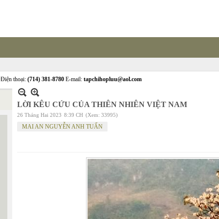
Điện thoại:
(714) 381-8780
E-mail:
tapchihopluu@aol.com
LỜI KÊU CỨU CỦA THIÊN NHIÊN VIỆT NAM
26 Tháng Hai 2023
8:39 CH
(Xem: 33995)
MAI AN NGUYỄN ANH TUẤN