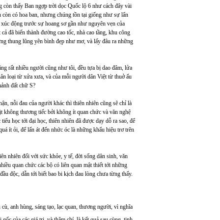
 còn thấy Ban ngợp trời dọc Quốc lộ 6 như cách đây vài
n còn có hoa ban, nhưng chúng tồn tại giống như sự lẩn
ời xúc động trước sự hoang sơ gần như nguyên vẹn của
ất cả đã biến thành đường cao tốc, nhà cao tầng, khu công
ng thung lũng yên bình đẹp như mơ, và lấy đâu ra những
ằng rất nhiều người cũng như tôi, đều tựa bị dao đâm, lửa
ân loại từ xửa xưa, và của mỗi người dân Việt từ thuở ấu
 mảnh đất chữ S?
n, nỗi đau của người khác thì thiên nhiên cũng sẽ chỉ là
hịt không thương tiếc bởi không ít quan chức và văn nghệ
tiểu học tới đại học, thiên nhiên đã được dạy dỗ ra sao, để
uá ít ỏi, để lấn át đến nhức óc là những khẩu hiệu trơ trẽn
n nhiên đối với sức khỏe, y tế, đời sống dân sinh, văn
 nhiều quan chức các bộ có liên quan mật thiết tới những
u độc, dẫn tới biết bao bi kịch đau lòng chưa từng thấy.
cù, anh hùng, sáng tạo, lạc quan, thương người, vì nghĩa
ái gốc của các giá trị, và thậm chí, là kết quả sau cùng, tinh