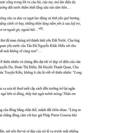
ược sống trong lời ru của bà, của mẹ, mà âm điệu du
hương đất nước thắm thiết lắng sâu vào tâm hồn…
hững câu ca dao ca ngợi lao động và tình yêu quê hương,
ẳng cánh cò bay, những thôn làng nằm yên ả sau luỹ tre,
(8)
hơ vơ ngoài gò, ngoài bãi…
”
.
u thơ đã mau chóng trở thành tình yêu Đất Nước. Cha ông
m quan yêu nước của Tản Đà Nguyễn Khắc Hiếu xét cho
 đi mãi không về cùng non
”…
ề thiên nhiên và chúng đều đạt tới vẻ đẹp cổ điển của văn
Nguyễn Du, Đoàn Thị Điểm, Bà Huyện Thanh Quan, Chu
c Truyện Kiều, không ít câu là viết về thiên nhiên: “
Long
u ca xưa từ thuở mới cắp sách đến trường trở lại ngân
 ngó bên ni đồng, thấy bát ngát mênh mông/ Thân em
ng của đồng bằng châu thổ, mảnh đất chôn nhau: “
Làng ta
à chẳng đồng cảm với học giả Pháp Pierre Gourou khi
ần, nét nên thơ và vẻ đẹp của nó lộ ra trước mắt những