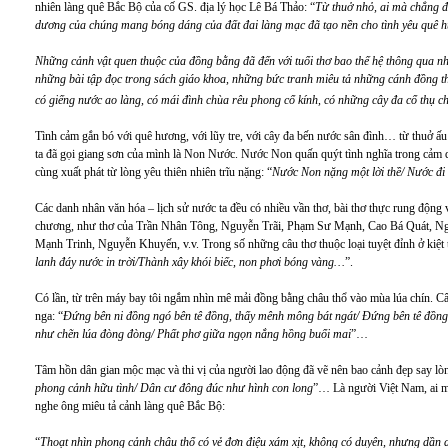
nhiên làng quê Bắc Bộ của cố GS. địa lý học Lê Bá Thảo: “
Từ thuở nhỏ, ai mà chẳng đ
dương của chúng mang bóng dáng của đất đai làng mạc đã tạo nền cho tình yêu quê 
Những cảnh vật quen thuộc của đồng bằng đã đến với tuổi thơ bao thế hệ thông qua n
những bài tập đọc trong sách giáo khoa, những bức tranh miêu tả những cánh đồng th
có giếng nước ao làng, có mái đình chùa rêu phong cổ kính, có những cây đa cổ thụ c
Tình cảm gắn bó với quê hương, với lũy tre, với cây đa bến nước sân đình… từ thuở ấ
ta đã gọi giang sơn của mình là Non Nước. Nước Non quấn quýt tình nghĩa trong cả
cùng xuất phát từ lòng yêu thiên nhiên trĩu nặng: “
Nước Non nặng một lời thề/ Nước đi
Các danh nhân văn hóa – lịch sử nước ta đều có nhiều vần thơ, bài thơ thực rung động v
chương, như thơ của Trần Nhân Tông, Nguyễn Trãi, Phạm Sư Mạnh, Cao Bá Quát, 
Mạnh Trinh, Nguyễn Khuyến, v.v. Trong số những câu thơ thuộc loại tuyệt đỉnh ở kiệt tá
lanh đáy nước in trời/Thành xây khói biếc, non phơi bóng vàng…
”.
Có lần, từ trên máy bay tôi ngắm nhìn mê mải đồng bằng châu thổ vào mùa lúa chín. Câ
nga: “
Đứng bên ni đồng ngó bên tê đồng, thấy mênh mông bát ngát/ Đứng bên tê đồng
như chẽn lúa đòng đòng/ Phất phơ giữa ngọn nắng hồng buổi mai
”…
Tâm hồn dân gian mộc mạc và thi vị của người lao động đã vẽ nên bao cảnh đẹp say lò
phong cảnh hữu tình/ Dân cư đông đúc như hình con long
”… Là người Việt Nam, ai m
nghe ông miêu tả cảnh làng quê Bắc Bộ:
“
Thoạt nhìn phong cảnh châu thổ có vẻ đơn điệu xám xịt, không có duyên, nhưng dần d