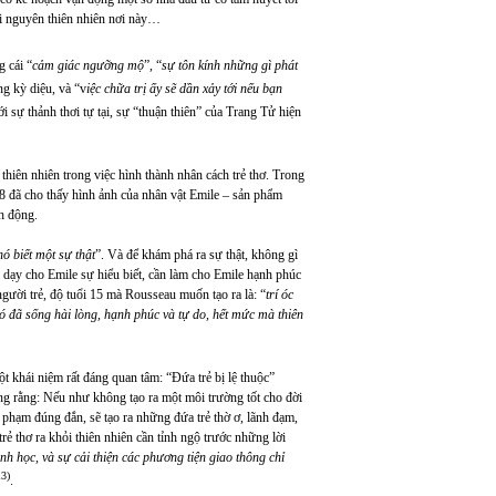
i nguyên thiên nhiên nơi này…
g cái “
cảm giác ngưỡng mộ
”, “
sự tôn kính những gì phát
òng kỳ diệu, và “v
iệc chữa trị ấy sẽ dần xảy tới nếu bạn
i sự thảnh thơi tự tại, sự “thuận thiên” của Trang Tử hiện
 thiên nhiên trong việc hình thành nhân cách trẻ thơ. Trong
 18 đã cho thấy hình ảnh của nhân vật Emile – sản phẩm
h động.
ó biết một sự thật
”. Và để khám phá ra sự thật, không gì
i dạy cho Emile sự hiểu biết, cần làm cho Emile hạnh phúc
 người trẻ, độ tuổi 15 mà Rousseau muốn tạo ra là: “
trí óc
ó đã sống hài lòng, hạnh phúc và tự do, hết mức mà thiên
t khái niệm rất đáng quan tâm: “Đứa trẻ bị lệ thuộc”
ng rằng: Nếu như không tạo ra một môi trường tốt cho đời
 phạm đúng đắn, sẽ tạo ra những đứa trẻ thờ ơ, lãnh đạm,
rẻ thơ ra khỏi thiên nhiên cần tỉnh ngộ trước những lời
inh học, và sự cải thiện các phương tiện giao thông chỉ
13)
.