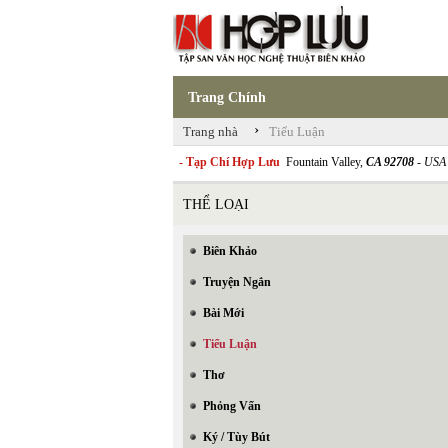
Trang Chính
›
Trang nhà
Tiểu Luận
- Tạp Chí Hợp Lưu
Fountain Valley,
CA 92708
- USA
THỂ LOẠI
Biên Khảo
Truyện Ngắn
Bài Mới
Tiểu Luận
Thơ
Phỏng Vấn
Ký / Tùy Bút