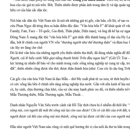
hoa của các giá trị nói trên. Bởi, Thiên nhiên được phản ánh trong tâm lý và tập quán 
hữu cơ của bản sắc dân tộc.
Nói bản sắc dân tộc Việt Nam tức là nói tới những giá trị gốc, căn bản, cốt lõi, sẽ tạo 
cứu Phan Ngọc đã từng đưa ra luận điểm độc đáo: “Văn hóa bốn F” để khái quát về vă
Family, Fate, Face – Tổ quốc, Gia đình, Thân phận, Diện mạo), và ông đã kể lại sự ngạ
Đông Nam Á mang đặc thù “văn hóa bốn F” gợi nhắc đến thành bang cổ đại của Hy L
đầu, bởi lẽ chính con người VN vốn “
thương người như thể thương thân
” và đùm bọc 
các lũy tre làng che chở.
Đó là thứ văn hóa của những người yêu thiên nhiên tha thiết, đã dùng nhân nghĩa để đố
Người, cái lẽ hiếu sinh/ Một giọt nắng thanh bình/ Trên đầu ngọn lúa
?” (Gửi Ức Trai –
lực lượng tự nhiên để bảo vệ cho mình trong cuộc sống nông nghiệp tự cung tự cấp, tron
đất”, thiên nhiên cũng được tôn thờ, được thần thánh hóa (như: Con cóc là cậu ông Trờ
Cái gốc của văn hóa Việt Nam là đạo Mẫu – thờ Mẹ xuất phát từ xa xưa, từ thời huyền
có sức sống lâu bền ở chính nền tảng nông nghiệp lúa nước. Gắn với nền kinh tế lúa nư
cù, hy sinh, chịu thương chịu khó, của sự cầu may hạnh phúc no đủ, và thiên nhiên trở 
Mẫu Thượng thiên, Mẫu Thượng ngàn, Mẫu Thoải…
Danh nhân Nguyễn Văn Siêu trước cảnh vật Hồ Tây thời chưa bị ô nhiễm đã thốt lên: “
sông núi, con người đã mất thì sông núi lại còn sao được! Chỉ có cái khí của trời đất,
người được cái khí của sông núi mà thành; sông núi lại được cái khí của con người mà t
Hầu như người Việt Nam nào cũng có một quê hương thi vị của tuổi ấu thơ in hằn trong