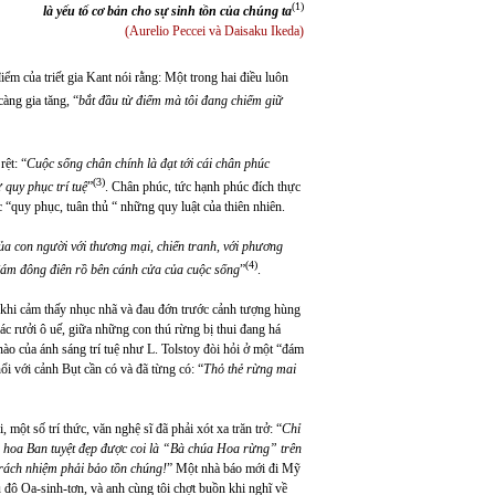
(1)
là yếu tố cơ bản cho sự sinh tồn của chúng ta
(Aurelio Peccei và Daisaku Ikeda)
iểm của triết gia Kant nói rằng: Một trong hai điều luôn
àng gia tăng, “
bắt đầu từ điểm mà tôi đang chiếm giữ
rệt: “
Cuộc sống chân chính là đạt tới cái chân phúc
(3)
quy phục trí tuệ
”
. Chân phúc, tức hạnh phúc đích thực
c “quy phục, tuân thủ “ những quy luật của thiên nhiên.
ủa con người với thương mại, chiến tranh, với phương
(4)
t đám đông điên rồ bên cánh cửa của cuộc sống
”
.
 khi cảm thấy nhục nhã và đau đớn trước cảnh tượng hùng
ác rưởi ô uế, giữa những con thú rừng bị thui đang há
o của ánh sáng trí tuệ như L. Tolstoy đòi hỏi ở một “đám
ổi với cảnh Bụt cần có và đã từng có: “
Thỏ thẻ rừng mai
ột số trí thức, văn nghệ sĩ đã phải xót xa trăn trở: “
Chỉ
g hoa Ban tuyệt đẹp
được coi là “Bà chúa Hoa rừng”
trên
 trách nhiệm phải bảo tồn chúng!
” Một nhà báo mới đi Mỹ
 đô Oa-sinh-tơn, và anh cùng tôi chợt buồn khi nghĩ về