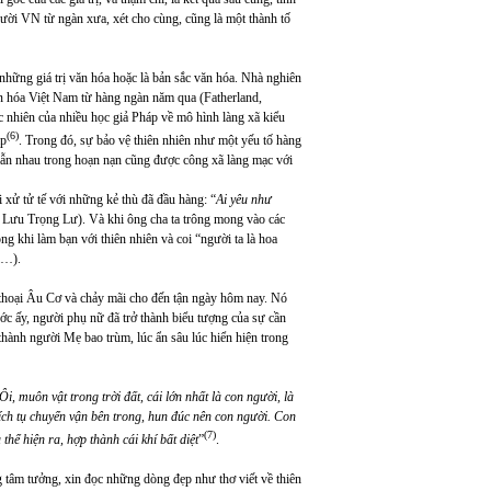
người VN từ ngàn xưa, xét cho cùng, cũng là một thành tố
ra những giá trị văn hóa hoặc là bản sắc văn hóa. Nhà nghiên
n hóa Việt Nam từ hàng ngàn năm qua (Fatherland,
c nhiên của nhiều học giả Pháp về mô hình làng xã kiểu
(6)
ạp
. Trong đó, sự bảo vệ thiên nhiên như một yếu tố hàng
lẫn nhau trong hoạn nạn cũng được công xã làng mạc với
i xử tử tế với những kẻ thù đã đầu hàng: “
Ai yêu như
 Lưu Trọng Lư). Và khi ông cha ta trông mong vào các
g khi làm bạn với thiên nhiên và coi “người ta là hoa
i…).
 thoại Âu Cơ và chảy mãi cho đến tận ngày hôm nay. Nó
ớc ấy, người phụ nữ đã trở thành biểu tượng của sự cần
thành người Mẹ bao trùm, lúc ẩn sâu lúc hiển hiện trong
Ôi, muôn vật trong trời đất, cái lớn nhất là con người, là
 tích tụ chuyển vận bên trong, hun đúc nên con người. Con
(7)
hể hiện ra, hợp thành cái khí bất diệt
”
.
 tâm tưởng, xin đọc những dòng đẹp như thơ viết về thiên