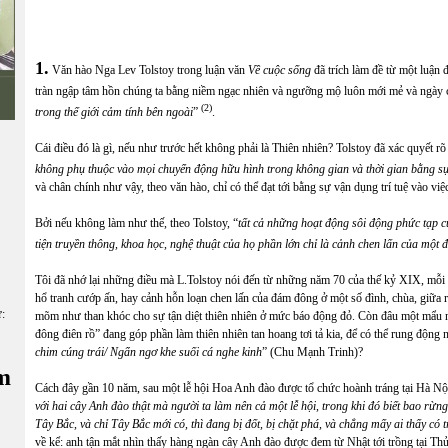
1.
Văn hào Nga Lev Tolstoy trong luận văn
Về cuộc sống
đã trích làm đề từ một luận đ
tràn ngập tâm hồn chúng ta bằng niềm ngạc nhiên và ngưỡng mộ luôn mới mẻ và ngày c
(2)
trong thế giới cảm tính bên ngoài
”
.
Cái điều đó là gì, nếu như trước hết không phải là Thiên nhiên? Tolstoy đã xác quyết rõ 
không phụ thuộc vào mọi chuyển động hữu hình trong không gian và thời gian bằng sự 
và chân chính như vậy, theo văn hào, chỉ có thể đạt tới bằng sự vận dụng trí tuệ vào việ
Bởi nếu không làm như thế, theo Tolstoy, “
tất cả những hoạt động sôi động phức tạp c
tiện truyền thông, khoa học, nghệ thuật của họ phần lớn chỉ là cảnh chen lấn của mộ
Tôi đã nhớ lại những điều mà L.Tolstoy nói đến từ những năm 70 của thế kỷ XIX, mỗi
hổ tranh cướp ấn, hay cảnh hỗn loạn chen lấn của đám đông ở một số đình, chùa, giữa r
ữ:
mõm như than khóc cho sự tận diệt thiên nhiên ở mức báo động đỏ. Còn đâu một mẩu nà
đông điên rồ” đang góp phần làm thiên nhiên tan hoang tơi tả kia, để có thể rung động n
chim cúng trái/ Ngẩn ngơ khe suối cá nghe kinh
” (Chu Mạnh Trinh)?
m
Cách đây gần 10 năm, sau một lễ hội Hoa Anh đào được tổ chức hoành tráng tại Hà Nội, m
với hai cây Anh đào thật mà người ta làm nên cả một lễ hội, trong khi đó biết bao rừn
Tây Bắc
, và chỉ Tây Bắc mới có,
thì đang bị đốt, bị chặt phá, và chẳng mấy ai thấy có
về kể: anh tận mắt nhìn thấy hàng ngàn cây Anh đào được đem từ Nhật tới trồng tại Thủ