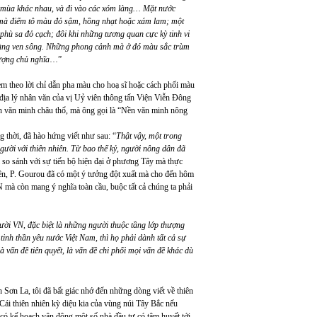
ác mùa khác nhau, và đi vào các xóm làng… Mặt nước
 mà điểm tô màu đỏ sậm, hồng nhạt hoặc xám lam; một
 phù sa đỏ cạch; đôi khi những tương quan cực kỳ tinh vi
làng ven sông. Những phong cảnh mà ở đó màu sắc trùm
tượng chủ nghĩa
…”
m theo lời chỉ dẫn pha màu cho hoạ sĩ hoặc cách phối màu
 địa lý nhân văn của vị Uỷ viên thông tấn Viện Viễn Đông
ền văn minh châu thổ, mà ông gọi là “Nền văn minh nông
g thời, đã hào hứng viết như sau: “
Thật vậy, một trong
ười với thiên nhiên. Từ bao thế kỷ, người nông dân đã
 so sánh với sự tiến bộ hiện đại ở phương Tây mà thực
nhiên, P. Gourou đã có một ý tưởng đột xuất mà cho đến hôm
 mà còn mang ý nghĩa toàn cầu, buộc tất cả chúng ta phải
gười VN, đặc biệt là những người thuộc tầng lớp thượng
inh thần yêu nước Việt Nam, thì họ phải dành tất cả sự
à vấn đề tiên quyết, là vấn đề chi phối mọi vấn đề khác dù
 Sơn La, tôi đã bất giác nhớ đến những dòng viết về thiên
 Cái thiên nhiên kỳ diệu kia của vùng núi Tây Bắc nếu
u có kế hoạch vận động một số nhà đầu tư có tâm huyết tới