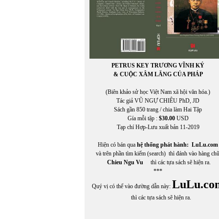
PETRUS KEY TRƯƠNG VĨNH KÝ
& CUỘC XÂM LĂNG CỦA PHÁP
(Biên khảo sử học Việt Nam xã hội văn hóa.)
Tác giả VŨ NGỰ CHIÊU PhD, JD
Sách gần 850 trang / chia làm Hai Tập
Gía mỗi tập :
$30.00
USD
Tạp chí Hợp-Lưu xuất bản 11-2019
Hiện có bán qua
hệ thống phát hành:
LuLu.com
và trên phần tìm kiếm (search) thì đánh vào hàng ch
Chieu Ngu Vu
thì các tựa sách sẽ hiện ra.
***
LuLu.co
Quý vị có thể vào đường dẫn này:
thì các tựa sách sẽ hiện ra.