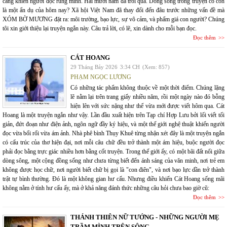
càng khiến người đọc rùng mình. Hai mươi năm đã trôi qua. Dòng sông trong truyện có còn
là một ẩn dụ của hôm nay? Xã hội Việt Nam đã thay đổi đến đâu trước những vấn đề mà
XÓM BỜ MƯƠNG đặt ra: môi trường, bạo lực, sự vô cảm, và phẩm giá con người? Chúng
tôi xin giới thiệu lại truyện ngắn này. Câu trả lời, có lẽ, xin dành cho mỗi bạn đọc.
Đọc thêm
CÁT HOANG
29 Tháng Bảy 2026
3:34 CH
(Xem: 857)
PHẠM NGỌC LƯƠNG
Có những tác phẩm không thuộc về một thời điểm. Chúng lặng
lẽ nằm lại trên trang giấy nhiều năm, rồi một ngày nào đó bỗng
hiện lên với sức nặng như thể vừa mới được viết hôm qua. Cát
Hoang là một truyện ngắn như vậy. Lần đầu xuất hiện trên Tạp chí Hợp Lưu bởi lối viết tối
giản, đứt đoạn như điện ảnh, ngôn ngữ đầy ký hiệu, và một thế giới nghệ thuật khiến người
đọc vừa bối rối vừa ám ảnh. Nhà phê bình Thụy Khuê từng nhận xét đây là một truyện ngắn
có cấu trúc của thơ hiện đại, nơi mỗi câu chữ đều trở thành một ám hiệu, buộc người đọc
phải đọc bằng trực giác nhiều hơn bằng cốt truyện. Trong thế giới ấy, có một bãi đất nổi giữa
dòng sông, một cộng đồng sống như chưa từng biết đến ánh sáng của văn minh, nơi trẻ em
không được học chữ, nơi người biết chữ bị gọi là "con điên", và nơi bạo lực dần trở thành
trật tự bình thường. Đó là một không gian hư cấu. Nhưng điều khiến Cát Hoang sống mãi
không nằm ở tính hư cấu ấy, mà ở khả năng đánh thức những câu hỏi chưa bao giờ cũ:
Đọc thêm
THÁNH THIÊN NỮ TƯỚNG - NHỮNG NGƯỜI MẸ
TRẦM MÌNH TRÊN SÔNG