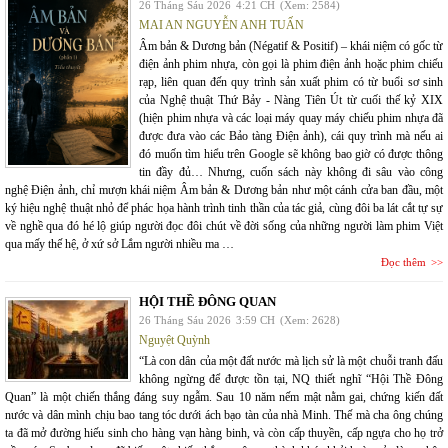
26 Tháng Sáu 2026
4:21 CH
(Xem: 2584)
MAI AN NGUYỄN ANH TUẤN
Âm bản & Dương bản (Négatif & Positif) – khái niệm có gốc từ
điện ảnh phim nhựa, còn gọi là phim điện ảnh hoặc phim chiếu
rạp, liên quan đến quy trình sản xuất phim có từ buổi sơ sinh
của Nghệ thuật Thứ Bảy - Nàng Tiên Út từ cuối thế kỷ XIX
(hiện phim nhựa và các loại máy quay máy chiếu phim nhựa đã
được đưa vào các Bảo tàng Điện ảnh), cái quy trình mà nếu ai
đó muốn tìm hiểu trên Google sẽ không bao giờ có được thông
tin đầy đủ… Nhưng, cuốn sách này không đi sâu vào công
nghệ Điện ảnh, chỉ mượn khái niệm Âm bản & Dương bản như một cánh cửa ban đầu, một
ký hiệu nghệ thuật nhỏ để phác họa hành trình tinh thần của tác giả, cùng đôi ba lát cắt tự sự
về nghề qua đó hé lộ giúp người đọc đôi chút về đời sống của những người làm phim Việt
qua mấy thế hệ, ở xứ sở Lắm người nhiều ma …
Đọc thêm
HỘI THỀ ĐÔNG QUAN
26 Tháng Sáu 2026
3:59 CH
(Xem: 2628)
Nguyệt Quỳnh
“Là con dân của một đất nước mà lịch sử là một chuỗi tranh đấu
không ngừng để được tồn tại, NQ thiết nghĩ “Hội Thề Đông
Quan” là một chiến thắng đáng suy ngẫm. Sau 10 năm nếm mật nằm gai, chứng kiến đất
nước và dân mình chịu bao tang tóc dưới ách bạo tàn của nhà Minh. Thế mà cha ông chúng
ta đã mở đường hiếu sinh cho hàng vạn hàng binh, và còn cấp thuyền, cấp ngựa cho họ trở