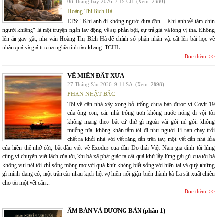
08 Tháng Bảy 2026
7:19 CH
(Xem: 2380)
Hoàng Thị Bích Hà
LTS: "Khi anh đi không người đưa đón – Khi anh về tám chín
người khiêng" là một truyện ngắn lay động về sự phản bội, sự trả giá và lòng vị tha. Không
lên án gay gắt, nhà văn Hoàng Thị Bích Hà để chính số phận nhân vật cất lên bài học về
nhân quả và giá trị của nghĩa tình tào khang. TCHL
Đọc thêm
VỀ MIỀN ĐẤT XƯA
27 Tháng Sáu 2026
9:11 SA
(Xem: 2898)
PHAN NHẬT BẮC
Tôi về căn nhà xây xong bỏ trống chưa bán được vì Covit 19
của ông con, căn nhà trống trơn không nước nóng đi vội tôi
không mang theo bất cứ thứ gì ngoài vài gói mì gói, không
muỗng nĩa, không khăn tắm tôi đi như người Tị nạn chạy trối
chết ra khỏi nhà với vết răng cắn trên tay, một vết cắn nhá lửa
của hiền thê nhớ đời, bắt đầu viết về Exodus của dân Do thái Việt Nam gia đình tôi lủng
cũng vì chuyện viết lách của tôi, khi bà xã phát giác ra cái quá khứ lẫy lừng gái gú của tôi bà
không vui nói tôi chỉ sống mộng mơ với quá khứ không biết sống với hiện tại và quý những
gì mình đang có, một trận cãi nhau kịch liệt vợ hiền nổi giận biến thành bà La sát xuất chiêu
cho tôi một vết cắn...
Đọc thêm
ÂM BẢN VÀ DƯƠNG BẢN (phần 1)