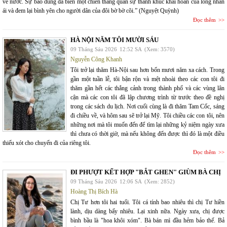
về nước. Sự bao dung đã biến một chiến thắng quân sự thành khúc khải hoàn của lòng nhân
ái và đem lại bình yên cho người dân của đôi bờ bờ cõi.” (Nguyệt Quỳnh)
Đọc thêm
HÀ NỘI NĂM TÔI MƯỜI SÁU
09 Tháng Sáu 2026
12:52 SA
(Xem: 3570)
Nguyễn Công Khanh
Tôi trở lại thăm Hà-Nội sau hơn bốn mươi năm xa cách. Trong
gần một tuần lễ, tôi bận rộn và mệt nhoài theo các con tôi đi
thăm gần hết các thắng cảnh trong thành phố và các vùng lân
cận mà các con tôi đã lập chương trình từ trước theo đề nghị
trong các sách du lịch. Nơi cuối cùng là đi thăm Tam Cốc, sáng
đi chiều về, và hôm sau sẽ trở lại Mỹ. Tôi chiều các con tôi, nên
những nơi mà tôi muốn đến để tìm lại những kỷ niệm ngày xưa
thì chưa có thời giờ, mà nếu không đến được thì đó là một điều
thiếu xót cho chuyến đi của riêng tôi.
Đọc thêm
ĐI PHƯỢT KẾT HỢP "BẮT GHEN" GIÙM BÀ CHỊ
09 Tháng Sáu 2026
12:06 SA
(Xem: 2852)
Hoàng Thị Bích Hà
Chị Tư hơn tôi hai tuổi. Tôi cá tính bao nhiêu thì chị Tư hiền
lành, dịu dàng bấy nhiêu. Lại xinh nữa. Ngày xưa, chị được
bình bầu là "hoa khôi xóm". Bà bán mì đầu hẻm bảo thế. Bả