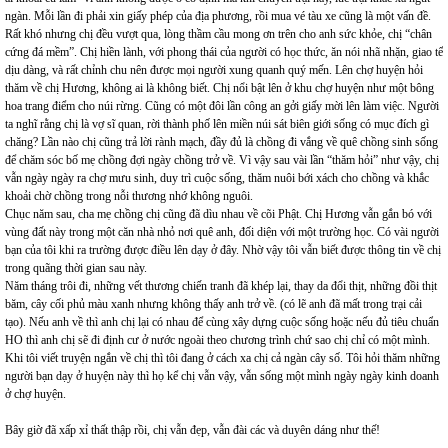
ngàn. Mỗi lần đi phải xin giấy phép của địa phương, rồi mua vé tàu xe cũng là một vấn đề.
Rất khó nhưng chị đều vượt qua, lòng thầm cầu mong ơn trên cho anh sức khỏe, chị “chân
cứng đá mềm”. Chị hiền lành, với phong thái của người có học thức, ăn nói nhã nhặn, giao tế
dịu dàng, và rất chỉnh chu nên được mọi người xung quanh quý mến. Lên chợ huyện hỏi
thăm về chị Hương, không ai là không biết. Chị nổi bật lên ở khu chợ huyện như một bông
hoa trang điểm cho núi rừng. Cũng có một đôi lần công an gởi giấy mời lên làm việc. Người
ta nghĩ rằng chị là vợ sĩ quan, rời thành phố lên miền núi sát biên giới sống có mục đích gì
chăng? Lần nào chị cũng trả lời rành mạch, đầy đủ là chồng đi vắng về quê chồng sinh sống
để chăm sóc bố mẹ chồng đợi ngày chồng trở về. Vì vậy sau vài lần “thăm hỏi” như vậy, chị
vẫn ngày ngày ra chợ mưu sinh, duy trì cuộc sống, thăm nuôi bới xách cho chồng và khắc
khoải chờ chồng trong nỗi thương nhớ không nguôi.
Chục năm sau, cha mẹ chồng chị cũng đã dìu nhau về cõi Phật. Chị Hương vẫn gắn bó với
vùng đất này trong một căn nhà nhỏ nơi quê anh, đối diện với một trường học. Có vài người
bạn của tôi khi ra trường được điều lên dạy ở đây. Nhờ vậy tôi vẫn biết được thông tin về chị
trong quãng thời gian sau này.
Năm tháng trôi đi, những vết thương chiến tranh đã khép lại, thay da đổi thịt, những đồi thịt
băm, cây cối phủ màu xanh nhưng không thấy anh trở về. (có lẽ anh đã mất trong trại cải
tạo). Nếu anh về thì anh chị lại có nhau để cùng xây dựng cuộc sống hoặc nếu đủ tiêu chuẩn
HO thì anh chị sẽ đi định cư ở nước ngoài theo chương trình chứ sao chị chỉ có một mình.
Khi tôi viết truyện ngắn về chị thì tôi đang ở cách xa chị cả ngàn cây số. Tôi hỏi thăm những
người bạn dạy ở huyện này thì họ kể chị vẫn vậy, vẫn sống một mình ngày ngày kinh doanh
ở chợ huyện.
Bây giờ đã xấp xỉ thất thập rồi, chị vẫn đẹp, vẫn đài các và duyên dáng như thế!