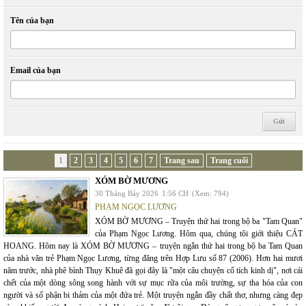
Tên của bạn
Email của bạn
1
2
3
4
5
6
7
Trang sau
Trang cuối
XÓM BỜ MƯƠNG
30 Tháng Bảy 2026
1:56 CH
(Xem: 794)
PHẠM NGỌC LƯƠNG
XÓM BỜ MƯƠNG – Truyện thứ hai trong bộ ba "Tam Quan"
của Phạm Ngọc Lương. Hôm qua, chúng tôi giới thiệu CÁT
HOANG. Hôm nay là XÓM BỜ MƯƠNG – truyện ngắn thứ hai trong bộ ba Tam Quan
của nhà văn trẻ Phạm Ngọc Lương, từng đăng trên Hợp Lưu số 87 (2006). Hơn hai mươi
năm trước, nhà phê bình Thụy Khuê đã gọi đây là "một câu chuyện cổ tích kinh dị", nơi cái
chết của một dòng sông song hành với sự mục rữa của môi trường, sự tha hóa của con
người và số phận bi thảm của một đứa trẻ. Một truyện ngắn đầy chất thơ, nhưng càng đẹp