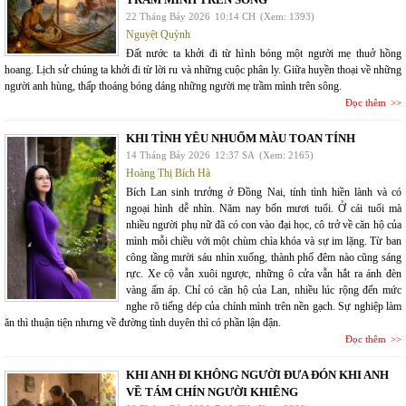
22 Tháng Bảy 2026
10:14 CH
(Xem: 1393)
Nguyệt Quỳnh
Đất nước ta khởi đi từ hình bóng một người mẹ thuở hồng
hoang. Lịch sử chúng ta khởi đi từ lời ru và những cuộc phân ly. Giữa huyền thoại về những
người anh hùng, thấp thoáng bóng dáng những người mẹ trầm mình trên sông.
Đọc thêm
KHI TÌNH YÊU NHUỐM MÀU TOAN TÍNH
14 Tháng Bảy 2026
12:37 SA
(Xem: 2165)
Hoàng Thị Bích Hà
Bích Lan sinh trưởng ở Đồng Nai, tính tình hiền lành và có
ngoại hình dễ nhìn. Năm nay bốn mươi tuổi. Ở cái tuổi mà
nhiều người phụ nữ đã có con vào đại học, cô trở về căn hộ của
mình mỗi chiều với một chùm chìa khóa và sự im lặng. Từ ban
công tầng mười sáu nhìn xuống, thành phố đêm nào cũng sáng
rực. Xe cộ vẫn xuôi ngược, những ô cửa vẫn hắt ra ánh đèn
vàng ấm áp. Chỉ có căn hộ của Lan, nhiều lúc rộng đến mức
nghe rõ tiếng dép của chính mình trên nền gạch. Sự nghiệp làm
ăn thì thuận tiện nhưng về đường tình duyên thì có phần lận đận.
Đọc thêm
KHI ANH ĐI KHÔNG NGƯỜI ĐƯA ĐÓN KHI ANH
VỀ TÁM CHÍN NGƯỜI KHIÊNG