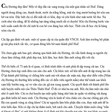
C
hị Hương đẹp lắm! Một vẻ đẹp đài các sang trọng của một giai nhân xứ Huế. Dáng
người dong dỏng cao, thanh thoát, nước da trắng hồng, mái tóc óng mượt buông lơi xỏa sau
bờ vai tròn. Đặc biệt chị có đôi mắt rất có hồn, đẹp và yên bình như mặt nước hồ thu. Nụ
cười như tỏa nắng, để lộ những hạt răng trắng muốt rất có duyên! Khi chị Hương bước vào
tuổi xuân xanh thì tôi chỉ mới là con bé con đang học tiểu học. Thời còn đi học chị là hàng
xóm của tôi.
Chị lập gia đình với anh- một sỹ quan cấp tá của quân đội VNCH. Anh làm trưởng bộ phận
gì mà phụ trách sắc tộc, cơ quan đóng bên bờ nam thành phố Huế.
Tôi chưa gặp anh bao giờ, nhưng qua hình ảnh chị Hương, tôi vẫn hình dung ra người chị
chọn làm chồng chắc phải đẹp trai, lịch lãm, học thức lắm mới xứng đôi với chị.
Thế rồi biến cố 75 anh là sĩ quan, có lệnh trình diện và anh phải đi tập trung cải tạo. Chị
Hương chưa kịp sinh đứa con nào cho anh. Chị khóc nức nở khi tiễn anh đi tập trung lao cải.
Ở lại thành phố không có chồng bên cạnh mà với nhan sắc mặn mà, đẹp như diễn viên (Nhìn
chị Hương tôi thường liên tưởng đến các cô diễn viên người mẫu) như thế tránh sao khỏi
cạm bẫy bướm ong, sự ve vãn của các gã trai xung quanh. Chị quyết định rời thành phố lên
một huyện miền núi của Thừa Thiên Huế. Ở đó có nhà ba mẹ anh. Rồi chị làm một căn nhà
nhỏ ở cạnh bên. Chị ra chợ huyện tạo một quầy hàng nhỏ bán áo quần và những vật dụng
gia đình kiếm kế mưu sinh. Chị Hương vừa lo kinh tế vừa chăm sóc cha mẹ chồng già yếu.
Bà con quanh vùng ai cũng khen! Chị tự nguyện làm bổn phận dâu con, thay mặt anh để lo
tròn hiếu đạo. Khi có dịp chị lại thăm nuôi, bới xách cho anh. Chuyện thăm nuôi cũng “trần
ai khoai củ lắm” vì anh không được ở cố định mà khi chuyển trại này, lúc trại khác xa ngút