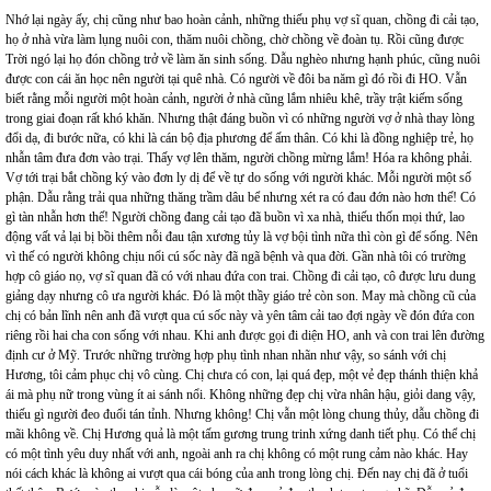
Nhớ lại ngày ấy, chị cũng như bao hoàn cảnh, những thiếu phụ vợ sĩ quan, chồng đi cải tạo,
họ ở nhà vừa làm lụng nuôi con, thăm nuôi chồng, chờ chồng về đoàn tụ. Rồi cũng được
Trời ngó lại họ đón chồng trở về làm ăn sinh sống. Dẫu nghèo nhưng hạnh phúc, cũng nuôi
được con cái ăn học nên người tại quê nhà. Có người về đôi ba năm gì đó rồi đi HO. Vẫn
biết rằng mỗi người một hoàn cảnh, người ở nhà cũng lắm nhiêu khê, trầy trật kiếm sống
trong giai đoạn rất khó khăn. Nhưng thật đáng buồn vì có những người vợ ở nhà thay lòng
đổi dạ, đi bước nữa, có khi là cán bộ địa phương để ấm thân. Có khi là đồng nghiệp trẻ, họ
nhẫn tâm đưa đơn vào trại. Thấy vợ lên thăm, người chồng mừng lắm! Hóa ra không phải.
Vợ tới trại bắt chồng ký vào đơn ly dị để về tự do sống với người khác. Mỗi người một số
phận. Dẫu rằng trải qua những thăng trầm dâu bể nhưng xét ra có đau đớn nào hơn thế! Có
gì tàn nhẫn hơn thế! Người chồng đang cải tạo đã buồn vì xa nhà, thiếu thốn mọi thứ, lao
động vất vả lại bị bồi thêm nỗi đau tận xương tủy là vợ bội tình nữa thì còn gì để sống. Nên
vì thế có người không chịu nổi cú sốc này đã ngã bệnh và qua đời. Gần nhà tôi có trường
hợp cô giáo nọ, vợ sĩ quan đã có với nhau đứa con trai. Chồng đi cải tạo, cô được lưu dung
giảng dạy nhưng cô ưa người khác. Đó là một thầy giáo trẻ còn son. May mà chồng cũ của
chị có bản lĩnh nên anh đã vượt qua cú sốc này và yên tâm cải tao đợi ngày về đón đứa con
riêng rồi hai cha con sống với nhau. Khi anh được gọi đi diện HO, anh và con trai lên đường
định cư ở Mỹ. Trước những trường hợp phụ tình nhan nhãn như vậy, so sánh với chị
Hương, tôi cảm phục chị vô cùng. Chị chưa có con, lại quá đẹp, một vẻ đẹp thánh thiện khả
ái mà phụ nữ trong vùng ít ai sánh nổi. Không những đẹp chị vừa nhân hậu, giỏi dang vậy,
thiếu gì người đeo đuổi tán tỉnh. Nhưng không! Chị vẫn một lòng chung thủy, dẫu chồng đi
mãi không về. Chị Hương quả là một tấm gương trung trinh xứng danh tiết phụ. Có thể chị
có một tình yêu duy nhất với anh, ngoài anh ra chị không có một rung cảm nào khác. Hay
nói cách khác là không ai vượt qua cái bóng của anh trong lòng chị. Đến nay chị đã ở tuổi