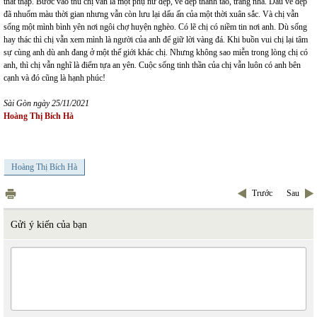
thất thập. Bước vào thu chị vẫn là một phụ nữ đẹp, vẻ đẹp thanh tao, trang nhã. Dẫu vẻ đẹp
đã nhuốm màu thời gian nhưng vẫn còn lưu lại dấu ấn của một thời xuân sắc. Và chị vẫn
sống một mình bình yên nơi ngôi chợ huyện nghèo. Có lẽ chị có niềm tin nơi anh. Dù sống
hay thác thì chị vẫn xem mình là người của anh để giữ lời vàng đá. Khi buồn vui chị lại tâm
sự cùng anh dù anh đang ở một thế giới khác chị. Nhưng không sao miễn trong lòng chị có
anh, thì chị vẫn nghĩ là điểm tựa an yên. Cuộc sống tinh thần của chị vẫn luôn có anh bên
cạnh và đó cũng là hạnh phúc!
Sài Gòn ngày 25/11/2021
Hoàng Thị Bích Hà
Hoàng Thị Bích Hà
Trước
Sau
Gửi ý kiến của bạn