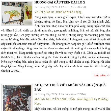
HƯƠNG GAI CẦU TRÊN ĐẠI LỘ X
17 Tháng Bảy 2024
4:12 CH
(Xem: 30533)
Võ Thị Xuân Hà
,
tranh Lê Minh Phong
Nàng ngồi lặng lẽ trên ghế sô-pha. Chiếc váy màu đen mở ra
khoảng trống vô hình. Hai cánh tay rã rời đặt lên thành ghế.
Ánh đèn màu nhập nhòa hắt trên phố vắng. Nàng ngồi chờ hắn
về. Hắn sẽ đi trên chiếc xe bịt kín màu đen, gương mặt lạnh lùng. Hắn có mùi đàn ông pha
hương gai cầu. Gót giày thường lấm một thứ gì đó rất ít, nhưng cũng đủ cho nàng phát hiện
ra: cát bờ sông, bùn đất quánh đặc, than cháy, hoặc thứ gì không màu mùi vị mà lẩn quất xô
đẩy chen lấn tanh tanh mùi đỏ nhầy nhụa. Hắn không thích nàng nói gì. Chỉ sở hữu một cách
chậm rãi và ngông cuồng. Sau đó hắn đưa cho nàng một tập những tờ màu xanh. Chuông
điện thoại reo. Nàng nhích người ể oải đứng lên với cái máy, ể oải a lô. Cánh tay mỏi đã có
thể đưa lên, chậm rãi như chờ sự đồng lõa. Phía bên kia im lặng. Lạ thật, có lẽ ai nhầm máy.
Ném máy xuống bàn, nàng lại co chân lên ghế trong tư thế chuẩn bị ngủ. Nhưng rồi điện
thoại lại reo. Nàng không buồn đứng dậy nữa. Tự nhiên cơn buồn ngủ kéo đến. Nhưng
chuông cứ reo...
Đọc thêm
KẺ QUAY THUÊ VIẾT MƯỚN VÀ CHUYỆN QUẢ
BÁO
17 Tháng Bảy 2024
1:05 SA
(Xem: 29914)
MAI AN NGUYỄN ANH TUẤN
,
tranh Nguyễn Lý Phương
Ngọc
Mấy tuần qua, nổi lên thống trị thế giới thông tin cả vỉa hè lẫn