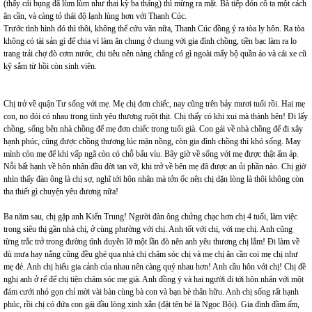
(thấy cái bụng đã lùm lùm như thai kỳ ba tháng) thì mừng ra mặt. Bà tiếp đón cô ta một cách
ân cần, và càng tỏ thái độ lạnh lùng hơn với Thanh Cúc.
Trước tình hình đó thì thôi, không thể cứu vãn nữa, Thanh Cúc đồng ý ra tòa ly hôn. Ra tòa
không có tài sản gì để chia vì làm ăn chung ở chung với gia đình chồng, tiền bạc làm ra lo
trang trải chợ đò cơm nước, chi tiêu nên nàng chẳng có gì ngoài mấy bộ quần áo và cái xe cũ
kỹ sắm từ hồi còn sinh viên.
Chị trở về quận Tư sống với mẹ. Mẹ chị đơn chiếc, nay cũng trên bảy mươi tuổi rồi. Hai mẹ
con, no đói có nhau trong tình yêu thương ruột thịt. Chị thấy có khi xui mà thành hên! Đi lấy
chồng, sống bên nhà chồng để mẹ đơn chiếc trong tuổi già. Con gái về nhà chồng để đi xây
hạnh phúc, cũng được chồng thương lúc mặn nồng, còn gia đình chồng thì khó sống. May
mình còn mẹ để khi vấp ngã còn có chỗ bấu víu. Bây giờ về sống với mẹ được thật ấm áp.
Nỗi bất hạnh về hôn nhân đầu đời tan vỡ, khi trở về bên mẹ đã được an ủi phần nào. Chị giờ
nhìn thấy đàn ông là chị sợ, nghĩ tới hôn nhân mà tởn ốc nên chị dặn lòng là thôi không còn
tha thiết gì chuyện yêu đương nữa!
Ba năm sau, chị gặp anh Kiến Trung! Người đàn ông chửng chạc hơn chị 4 tuổi, làm việc
trong siêu thị gần nhà chị, ở cùng phường với chị. Anh tốt với chị, với mẹ chị. Anh cũng
từng trắc trở trong đường tình duyên lỡ một lần đò nên anh yêu thương chị lắm! Đi làm về
dù mưa hay nắng cũng đều ghé qua nhà chị chăm sóc chị và mẹ chị ân cần coi mẹ chị như
mẹ đẻ. Anh chị hiểu gia cảnh của nhau nên càng quý nhau hơn! Anh cầu hôn với chị! Chị đề
nghị anh ở rể để chị tiện chăm sóc mẹ già. Anh đồng ý và hai người đi tới hôn nhân với một
đám cưới nhỏ gọn chỉ mời vài bàn cùng bà con và bạn bè thân hữu. Anh chị sống rất hạnh
phúc, rồi chị có đứa con gái đầu lòng xinh xắn (đặt tên bé là Ngọc Bội). Gia đình đầm ấm,