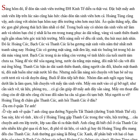
S
áng hôm đó, lễ đón tân sinh viên trường ĐH Kinh Tế diễn ra thật vui. Đặc biệt mấy anh
sinh viên lớp trên lúc nào cũng háo hức chào đón tân sinh viên hơn cả. Hoàng Tùng cũng
vậy, anh cùng với nhóm bạn hôm nay đến trường sớm hơn mọi khi. Áo quần thẳng nếp, đầu
tóc gọn ghẽ phong thái lịch lãm nhất có thể. Trong buổi này có nhóm tân sinh viên nữ làm
anh và nhóm bạn chú ý nhất là ba em trong trang phục áo dài trắng, vàng và xanh thiên thanh
ngồi gần nhau bên góc trái hội trường. Mỗi nàng mỗi vẻ đều rất xinh, thu hút mọi ánh nhìn.
Đó là: Hoàng Cúc, Bạch Cúc và Thanh Cúc là ba gương mặt sinh viên năm thứ nhất mới
toanh sáng nay. Hoàng Cúc có gương mặt sáng, mắt đen láy, mái tóc buông lơi trong bộ áo
dài màu vàng tươi. Bạch Cúc trong tà áo trắng còn vương vẻ tinh khôi của tuổi mười tám
chưa xa. Nàng để tóc thề xỏa ngang lưng, nước da trắng mịn màng, đôi mắt bồ câu với đôi
má ửng hồng. Thanh Cúc bận áo dài xanh thiên thanh, dáng người cân đối, khuôn mặt thanh
tú, đôi mắt buồn như mặt nước hồ thu. Nhưng mỗi lần nàng nói chuyện với bạn bè nở nụ
cười tươi rói và rất duyên dáng. Buổi lễ đón tiếp kết thúc. Nhóm đàn anh ngồi ngay hàng
dưới lân la làm quen, bắt chuyện với mấy tân sinh viên. Mấy em mới vào có gì bỡ ngỡ, như
cần sách vở, tài liệu, phòng trọ,…có gì cần giúp đỡ mấy anh đây sẵn sàng. Mấy em thoạt đầu
cũng còn dè dặt nên cũng chỉ trao đổi năm ba câu xã giao rồi tạm biệt. Mọi người ra về!
Hoàng Tùng đi chậm gần Thanh Cúc, anh hỏi Thanh Cúc ở đâu?
-Dạ em ở quận Tư anh!
-Ồ vậy anh về quận 7 anh cũng qua đường Nguyễn Tất Thành (đường Trịnh Minh Thế cũ).
Sau này, khi vô tình , khi cố ý Hoàng Tùng gặp Thanh Cúc trong thư viện, hội trường,…câu
chuyện anh em lớp trước, lớp sau dần tỏ ra thân thiết. Anh cũng đã biết chỗ ở của Thanh Cúc
nên nhiều khi ghé qua rủ đi học, đi phô tô tài liệu, có sách gì hay thì Hoàng Tùng đều mang
đến cho Thanh Cúc. Anh thường gọi nàng là Bông Cúc Xanh, để phân biệt với hai cô bạn
thân của nàng là Bạch Cúc (bông cúc trắng) Hoàng Cúc (bông cúc vàng). Hoàng Tùng cũng