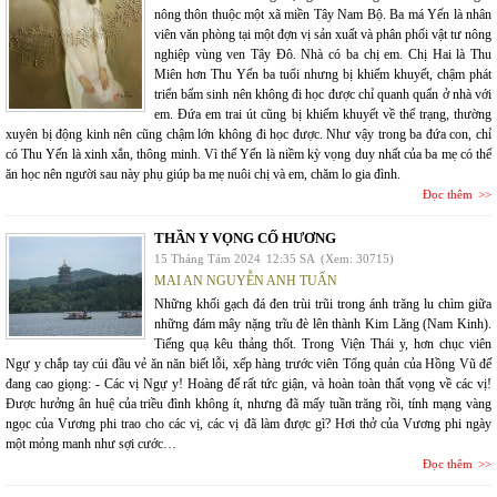
nông thôn thuộc một xã miền Tây Nam Bộ. Ba má Yến là nhân
viên văn phòng tại một đợn vị sản xuất và phân phối vật tư nông
nghiệp vùng ven Tây Đô. Nhà có ba chị em. Chị Hai là Thu
Miên hơn Thu Yến ba tuổi nhưng bị khiếm khuyết, chậm phát
triển bẩm sinh nên không đi học được chỉ quanh quẩn ở nhà với
em. Đứa em trai út cũng bị khiếm khuyết về thể trạng, thường
xuyên bị động kinh nên cũng chậm lớn không đi học được. Như vậy trong ba đứa con, chỉ
có Thu Yến là xinh xắn, thông minh. Vì thế Yến là niềm kỳ vọng duy nhất của ba mẹ có thể
ăn học nên người sau này phụ giúp ba mẹ nuôi chị và em, chăm lo gia đình.
Đọc thêm
THẦN Y VỌNG CỐ HƯƠNG
15 Tháng Tám 2024
12:35 SA
(Xem: 30715)
MAI AN NGUYỄN ANH TUẤN
Những khối gạch đá đen trùi trũi trong ánh trăng lu chìm giữa
những đám mây nặng trĩu đè lên thành Kim Lăng (Nam Kinh).
Tiếng quạ kêu thảng thốt. Trong Viện Thái y, hơn chục viên
Ngự y chắp tay cúi đầu vẻ ăn năn biết lỗi, xếp hàng trước viên Tổng quản của Hồng Vũ đế
đang cao giọng: - Các vị Ngự y! Hoàng đế rất tức giận, và hoàn toàn thất vọng về các vị!
Được hưởng ân huệ của triều đình không ít, nhưng đã mấy tuần trăng rồi, tính mạng vàng
ngọc của Vương phi trao cho các vị, các vị đã làm được gì? Hơi thở của Vương phi ngày
một mỏng manh như sợi cước…
Đọc thêm