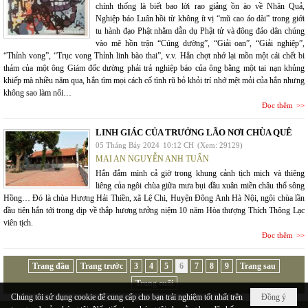
chính thống là biết bao lời rao giảng ồn ào về Nhân Quả,
Nghiệp báo Luân hồi từ không ít vị “mũ cao áo dài” trong giới
tu hành đạo Phật nhằm dẫn dụ Phật tử và đông đảo dân chúng
vào mê hồn trận “Cúng dường”, “Giải oan”, “Giải nghiệp”,
“Thỉnh vong”, “Trục vong Thỉnh linh bào thai”, v.v. Hắn chợt nhớ lại mồn một cái chết bi
thảm của một ông Giám đốc dường phải trả nghiệp báo của ông bằng một tai nạn khủng
khiếp mà nhiều năm qua, hắn tìm mọi cách cố tình rũ bỏ khỏi trí nhớ mệt mỏi của hắn nhưng
không sao làm nổi…
Đọc thêm
LINH GIÁC CỦA TRƯỞNG LÃO NƠI CHÙA QUÊ
05 Tháng Bảy 2024
10:12 CH
(Xem: 29129)
MAI AN NGUYỄN ANH TUẤN
Hắn đắm mình cả giờ trong khung cảnh tịch mịch và thiêng
liêng của ngôi chùa giữa mưa bụi đầu xuân miền châu thổ sông
Hồng… Đó là chùa Hương Hải Thiền, xã Lệ Chi, Huyện Đông Anh Hà Nội, ngôi chùa lần
đầu tiên hắn tới trong dịp về thắp hương tưởng niệm 10 năm Hòa thượng Thích Thông Lạc
viên tịch.
Đọc thêm
Trang đầu
Trang trước
3
4
5
6
7
8
9
Trang sau
Trang cuối
Chúng tôi sử dụng cookie để cung cấp cho bạn trải nghiệm tốt nhất trên
Đồng ý