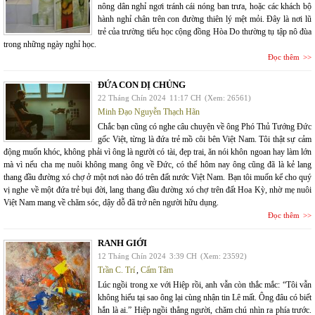
nông dân nghỉ ngơi tránh cái nóng ban trưa, hoặc các khách bộ
hành nghỉ chân trên con đường thiên lý mệt mỏi. Đây là nơi lũ
trẻ của trường tiểu học cộng đồng Hòa Do thường tụ tập nô đùa
trong những ngày nghỉ học.
Đọc thêm
ĐỨA CON DỊ CHỦNG
22 Tháng Chín 2024
11:17 CH
(Xem: 26561)
Minh Đạo Nguyễn Thạch Hãn
Chắc bạn cũng có nghe câu chuyện về ông Phó Thủ Tướng Đức
gốc Việt, từng là đứa trẻ mồ côi bên Việt Nam. Tôi thật sự cảm
động muốn khóc, không phải vì ông là người có tài, đẹp trai, ăn nói khôn ngoan hay làm lớn
mà vì nếu cha mẹ nuôi không mang ông về Đức, có thể hôm nay ông cũng đã là kẻ lang
thang đầu đường xó chợ ở một nơi nào đó trên đất nước Việt Nam. Bạn tôi muốn kể cho quý
vị nghe về một đứa trẻ bụi đời, lang thang đầu đường xó chợ trên đất Hoa Kỳ, nhờ mẹ nuôi
Việt Nam mang về chăm sóc, dậy dỗ đã trở nên người hữu dụng.
Đọc thêm
RANH GIỚI
12 Tháng Chín 2024
3:39 CH
(Xem: 23592)
Trần C. Trí
,
Cẩm Tâm
Lúc ngồi trong xe với Hiệp rồi, anh vẫn còn thắc mắc: “Tôi vẫn
không hiểu tại sao ông lại cùng nhận tin Lê mất. Ông đâu có biết
hắn là ai.” Hiệp ngồi thẳng người, chăm chú nhìn ra phía trước.