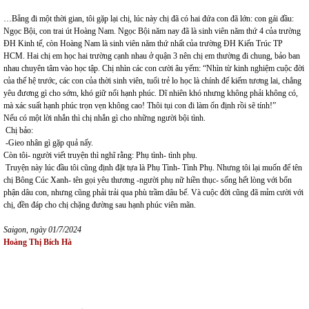
…Bẵng đi một thời gian, tôi gặp lại chị, lúc này chị đã có hai đứa con đã lớn: con gái đầu:
Ngọc Bội, con trai út Hoàng Nam. Ngọc Bội năm nay đã là sinh viên năm thứ 4 của trường
ĐH Kinh tế, còn Hoàng Nam là sinh viên năm thứ nhất của trường ĐH Kiến Trúc TP
HCM. Hai chị em học hai trường cạnh nhau ở quận 3 nên chị em thường đi chung, bảo ban
nhau chuyên tâm vào học tập. Chị nhìn các con cười âu yếm: “Nhìn từ kinh nghiệm cuộc đời
của thế hệ trước, các con của thời sinh viên, tuổi trẻ lo học là chính để kiếm tương lai, chẳng
yêu đương gì cho sớm, khó giữ nổi hạnh phúc. Dĩ nhiên khó nhưng không phải không có,
mà xác suất hạnh phúc trọn vẹn không cao! Thôi tụi con đi làm ổn định rồi sẽ tính!”
Nếu có một lời nhắn thì chị nhắn gì cho những người bội tình.
Chị bảo:
-Gieo nhân gì gặp quả nấy.
Còn tôi- người viết truyện thì nghĩ rằng: Phụ tình- tình phụ.
Truyện này lúc đầu tôi cũng định đặt tựa là Phụ Tình- Tình Phụ. Nhưng tôi lại muốn để tên
chị Bông Cúc Xanh- tên gọi yêu thương -người phụ nữ hiền thục- sống hết lòng với bổn
phận dâu con, nhưng cũng phải trải qua phù trầm dâu bể. Và cuộc đời cũng đã mỉm cười với
chị, đền đáp cho chị chặng đường sau hạnh phúc viên mãn.
Saigon, ngày 01/7/2024
Hoàng Thị Bích Hà