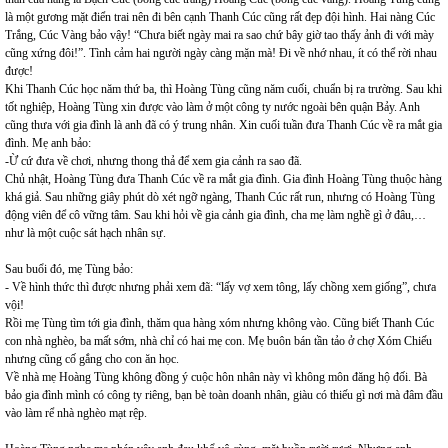
là một gương mặt điển trai nên đi bên cạnh Thanh Cúc cũng rất đẹp đội hình. Hai nàng Cúc
Trắng, Cúc Vàng bảo vậy! “Chưa biết ngày mai ra sao chứ bây giờ tao thấy ảnh đi với mày
cũng xứng đôi!”. Tình cảm hai người ngày càng mặn mà! Đi về nhớ nhau, ít có thể rời nhau
được!
Khi Thanh Cúc học năm thứ ba, thì Hoàng Tùng cũng năm cuối, chuẩn bị ra trường. Sau khi
tốt nghiệp, Hoàng Tùng xin được vào làm ở một công ty nước ngoài bên quận Bảy. Anh
cũng thưa với gia đình là anh đã có ý trung nhân. Xin cuối tuần đưa Thanh Cúc về ra mắt gia
đình. Mẹ anh bảo:
-Ừ cứ đưa về chơi, nhưng thong thả để xem gia cảnh ra sao đã.
Chủ nhật, Hoàng Tùng đưa Thanh Cúc về ra mắt gia đình. Gia đình Hoàng Tùng thuộc hàng
khá giả. Sau những giây phút dò xét ngỡ ngàng, Thanh Cúc rất run, nhưng có Hoàng Tùng
động viên để cô vững tâm. Sau khi hỏi về gia cảnh gia đình, cha mẹ làm nghề gì ở đâu,…
như là một cuộc sát hạch nhân sự.
Sau buổi đó, mẹ Tùng bảo:
- Về hình thức thì được nhưng phải xem đã: “lấy vợ xem tông, lấy chồng xem giống”, chưa
vội!
Rồi mẹ Tùng tìm tới gia đình, thăm qua hàng xóm nhưng không vào. Cũng biết Thanh Cúc
con nhà nghèo, ba mất sớm, nhà chỉ có hai mẹ con. Mẹ buôn bán tần tảo ở chợ Xóm Chiếu
nhưng cũng cố gắng cho con ăn học.
Về nhà mẹ Hoàng Tùng không đồng ý cuộc hôn nhân này vì không môn đăng hộ đối. Bà
bảo gia đình mình có công ty riêng, bạn bè toàn doanh nhân, giàu có thiếu gì nơi mà đâm đầu
vào làm rể nhà nghèo mạt rệp.