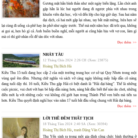
Gương mặt hắn bình thản như một ngày biển lặng. Lần chót anh
gặp hắn là lúc hai người đang đi ngược phía với nhau trong
khuôn viên đại học, vội vã đến lớp cho kịp giờ dạy. Sau hai năm
đại dịch, cả hai mới gặp lại nhau, tay bắt mặt mừng, hứa hẹn sẽ
lại cùng đi uống cà-phê hay ăn phở như ngày trước. Thế mà một năm học đã trôi qua, không
ai gọi ai, hẹn hò gì cả. Anh buồn buồn nghĩ, mỗi người ai cũng bận bịu với vợ con, làm gì
mà có thì giờ nhàn rỗi để tán dóc với nhau.
Đọc thêm
NHẢY TÀU
12 Tháng Chín 2024
2:26 CH
(Xem: 23875)
Hoàng Thị Bích Hà
Kiều Thu 15 tuổi đang học cấp 2 của một trường trung học cơ sở tại Quy Nhơn trong một
vùng quê êm đềm. Nhưng chữ nghĩa và sách vở càng ngày không mấy hấp dẫn cô nàng
đang tuổi dậy thì. 16 tuổi, Kiều Thu gặp Hải có biệt danh là “Hải đại bàng”. Thế là những
cuộc picnic, vui chơi với bạn bè hấp dẫn nàng hơn, nàng bắt đầu biết thế nào ăn chơi, những
điều mới lạ với những cuộc vui không chỉ giới hạn trong Thành Phố ven biển mà tiến xa
hơn. Kiều Thu quyết định nghỉ học vào năm 17 tuổi bắt đầu sống chung với Hải đại bàng.
Đọc thêm
LỜI THỀ ĐÊM THẤT TỊCH
18 Tháng Tám 2024
2:40 SA
(Xem: 30394)
Hoàng Thị Bích Hà
,
tranh Đặng Văn Can
Thu Yến sinh ra trong một gia đình công chức bình thường ở