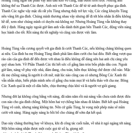
Hoàng Tùng nghe mẹ phán vậy anh đau khổ vô cùng, mặt buồn rười rượi. Nhưng anh
không thể xa Thanh Cúc được. Anh nói với Thanh Cúc để từ từ anh thuyết phục gia đình.
Thanh Cúc nghe vậy mặc dù rất yêu Tùng nhưng thấy trở lực vậy, Cúc cũng khuyên Tùng
nên vâng lời gia đình. Chúng mình thương nhau vậy nhưng để đi tới hôn nhân là điều không
hề dễ, xem như chúng mình có duyên mà không nợ. Nhưng Hoàng Tùng vẫn không thay
đổi ý định. Hàng ngày ngoài giờ làm anh vẫn dành thời gian bên Thanh Cúc, động viên nàng
học hành cho tốt. Rồi nàng thi tốt nghiệp và cũng xin được việc làm.
Hoàng Tùng vẫn cương quyết với gia đình là cưới Thanh Cúc, nếu không chàng không quen
ai nữa. Gia đình ba mẹ Hoàng Tùng đành phải làm đám cưới cho hai đứa. Biết rằng vượt qua
rào cản của gia đình để đến được với nhau là điều không dễ dàng nên hai anh chị càng yêu
quý nhau hơn. Về Phần Thanh Cúc thì hết sức cố gắng làm tròn bổn phận dâu con. Ngoài
giờ làm, nàng về phụ việc nhà, đảm đang, chu toàn, hiền thục không chê được chỗ nào. Mặc
dù mẹ chồng nàng là người ít cởi mở, mặt lúc nào cũng cau có nhưng Bông Cúc Xanh thì
vẫn nhẫn nhịn, biến phận mình nên cố gắng chu toàn mọi lẽ và hiếu thảo với cha mẹ. Bông
Cúc Xanh quả là một cô dâu hiền, chịu thương chịu khó và là người vợ giỏi giang.
Nhưng đời lại không công bằng với nàng, đã năm năm rồi mà nàng vẫn chưa sinh được đứa
con nào cho gia đình chồng. Một hôm hai vợ chồng bàn nhau đi khám. Biết kết quả Hoàng
Tùng vô sinh, nhưng nàng không tin. Nên cứ giấu Tùng, hi vọng một phép màu sẽ mỉm
cười với nàng. Hàng ngày nàng lo bồi bổ cho chàng để sớm đạt kết quả.
Dạo này chàng thường hay về khuya, khi đi công tác cuối tuần, về nhà ít ngó ngàng tới nàng.
Một hôm nàng nhận được một cuộc gọi từ số lạ, giọng nữ: