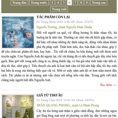
Trang đầu
Trang trước
3
4
5
6
7
8
9
Trang sau
Trang cuối
TÁC PHẨM CÒN LẠI
02 Tháng Mười 2024
4:46 CH
(Xem: 27237)
Nguyễn Trường
,
tranh Nguyễn Đình Thuần
Đối với người xa quê, cứ đồng hương là thân nhau rồi, hà
huống lại là nhà văn. Thường các nhà văn rất thích gặp nhau, có
thể bàn với nhau những dự định sáng tác, động viên nhau khám
phá thi pháp mới. Thân hơn nữa, đọc bản thảo của nhau, góp ý
để sửa chữa tác phẩm tốt hơn, hay hơn... Tôi viết rất chậm, ba bốn tháng mới viết được một
truyện ngắn. Còn Nguyễn Anh thì ngược lại, chỉ vài tháng đã có tiểu thuyết gáy dày như hòn
gạch. Bao giờ viết xong anh cũng in ra, đóng thành tập, có bìa giả như một luận văn tiến sĩ,
đưa tôi đọc, nhờ góp ý. Tiểu thuyết của anh là loại tình cảm xã hội nên hấp dẫn, tôi đọc một
hai bữa là xong mà không thấy quá vất vả. Mới có mấy năm anh đã có hơn năm mươi đầu
sách. Tác phẩm ra ào ạt nhưng anh vẫn chưa nổi tiếng trên văn đàn. Trong giới viết lách
chẳng mấy người biết đến Nguyễn Anh.
Đọc thêm
GIÃ TỪ THƠ ẤU
23 Tháng Chín 2024
12:02 SA
(Xem: 24593)
TRẦN QUANG PHONG
,
tranh Lê Minh Phong
Cây thị tỏa bóng mát thâm u giữa cánh đồng, đón những ngọn
gió lồng lộng mát rượi từ phương xa thổi lại, đây là nơi các bác