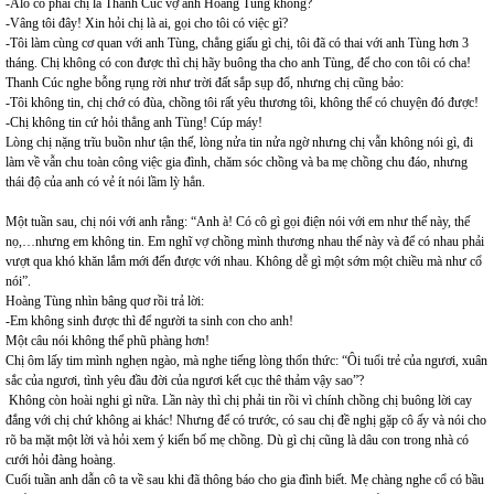
-Alo có phải chị là Thanh Cúc vợ anh Hoàng Tùng không?
-Vâng tôi đây! Xin hỏi chị là ai, gọi cho tôi có việc gì?
-Tôi làm cùng cơ quan với anh Tùng, chẳng giấu gì chị, tôi đã có thai với anh Tùng hơn 3
tháng. Chị không có con được thì chị hãy buông tha cho anh Tùng, để cho con tôi có cha!
Thanh Cúc nghe bỗng rụng rời như trời đất sắp sụp đổ, nhưng chị cũng bảo:
-Tôi không tin, chị chớ có đùa, chồng tôi rất yêu thương tôi, không thể có chuyện đó được!
-Chị không tin cứ hỏi thẳng anh Tùng! Cúp máy!
Lòng chị nặng trĩu buồn như tận thế, lòng nửa tin nửa ngờ nhưng chị vẫn không nói gì, đi
làm về vẫn chu toàn công việc gia đình, chăm sóc chồng và ba mẹ chồng chu đáo, nhưng
thái độ của anh có vẻ ít nói lầm lỳ hẳn.
Một tuần sau, chị nói với anh rằng: “Anh à! Có cô gì gọi điện nói với em như thế này, thế
nọ,…nhưng em không tin. Em nghĩ vợ chồng mình thương nhau thế này và để có nhau phải
vượt qua khó khăn lắm mới đến được với nhau. Không dễ gì một sớm một chiều mà như cổ
nói”.
Hoàng Tùng nhìn bâng quơ rồi trả lời:
-Em không sinh được thì để người ta sinh con cho anh!
Một câu nói không thể phũ phàng hơn!
Chị ôm lấy tim mình nghẹn ngào, mà nghe tiếng lòng thổn thức: “Ôi tuổi trẻ của ngươi, xuân
sắc của ngươi, tình yêu đầu đời của ngươi kết cục thê thảm vậy sao”?
Không còn hoài nghi gì nữa. Lần này thì chị phải tin rồi vì chính chồng chị buông lời cay
đắng với chị chứ không ai khác! Nhưng để có trước, có sau chị đề nghị gặp cô ấy và nói cho
rõ ba mặt một lời và hỏi xem ý kiến bố mẹ chồng. Dù gì chị cũng là dâu con trong nhà có
cưới hỏi đàng hoàng.
Cuối tuần anh dẫn cô ta về sau khi đã thông báo cho gia đình biết. Mẹ chàng nghe cổ có bầu