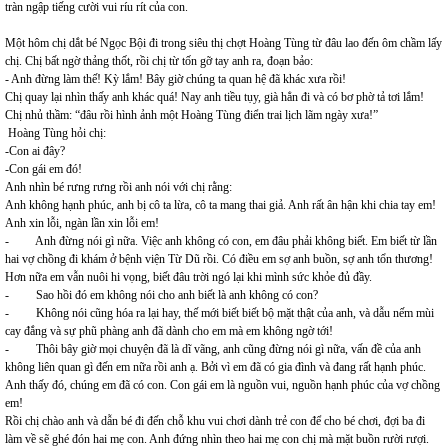
tràn ngập tiếng cười vui ríu rít của con.
Một hôm chị dắt bé Ngọc Bội đi trong siêu thị chợt Hoàng Tùng từ đâu lao đến ôm chầm lấy
chị. Chị bất ngờ thảng thốt, rồi chị từ tốn gỡ tay anh ra, đoạn bảo:
- Anh đừng làm thế! Kỳ lắm! Bây giờ chúng ta quan hệ đã khác xưa rồi!
Chị quay lại nhìn thấy anh khác quá! Nay anh tiều tụy, già hẳn đi và có bơ phờ tả tơi lắm!
Chị nhủ thầm: “đâu rồi hình ảnh một Hoàng Tùng điển trai lịch lãm ngày xưa!”
Hoàng Tùng hỏi chị:
-Con ai đây?
-Con gái em đó!
Anh nhìn bé rưng rưng rồi anh nói với chị rằng:
Anh không hạnh phúc, anh bị cô ta lừa, cô ta mang thai giả. Anh rất ân hận khi chia tay em!
Anh xin lỗi, ngàn lần xin lỗi em!
- Anh đừng nói gì nữa. Việc anh không có con, em đâu phải không biết. Em biết từ lần
hai vợ chồng đi khám ở bệnh viện Từ Dũ rồi. Có điều em sợ anh buồn, sợ anh tổn thương!
Hơn nữa em vẫn nuôi hi vọng, biết đâu trời ngó lại khi mình sức khỏe đủ đầy.
- Sao hồi đó em không nói cho anh biết là anh không có con?
- Không nói cũng hóa ra lại hay, thế mới biết biết bộ mặt thật của anh, và dẫu nếm mùi
cay đắng và sự phũ phàng anh đã dành cho em mà em không ngờ tới!
- Thôi bây giờ mọi chuyện đã là dĩ vãng, anh cũng đừng nói gì nữa, vấn đề của anh
không liên quan gì đến em nữa rồi anh ạ. Bởi vì em đã có gia đình và đang rất hạnh phúc.
Anh thấy đó, chúng em đã có con. Con gái em là nguồn vui, nguồn hạnh phúc của vợ chồng
em!
Rồi chị chào anh và dẫn bé đi đến chỗ khu vui chơi dành trẻ con để cho bé chơi, đợi ba đi
làm về sẽ ghé đón hai mẹ con. Anh đứng nhìn theo hai mẹ con chị mà mặt buồn rười rượi.