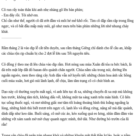
Cô run rẩy toàn thân khi anh nhẹ nhàng gõ lên bàn phím;
- Em đây rồi. Tôi nhớ em.
Chỉ cần như thế, người cô đã ướt đầm và môi hé mở khô rốc. Tim cô đập rầm rập trong lồng
ngực, và cô bắt đầu mấp máy môi, gõ như mưa trên bàn phím những lời nhớ nhung cháy
khát.
......................
Rằm tháng 2 là vào dịp lễ cắt tiền duyên, sau rằm tháng Giêng chỉ dành cho lễ cầu an, khắp
các chùa rộn rịp chuẩn bị cho 2 đợt lễ lớn sau Tết nguyên tiêu.
Cô đồng ý theo mẹ đi lên chùa vào dịp rằm. Hơi nóng sau mùa Xuân đã tỏa ra bức bách, là
đà trên mặt lớp đất đỏ bazan dẻo quánh chân người. Chùa nằm sâu trong núi, đường lên
ngoằn ngoèo, men theo rặng cây Anh đậu vẫn nở luyến tiếc những chùm hoa ánh sắc hồng
cuối mùa xuân, hơi gió núi lành lạnh, dễ chịu, làm tâm trạng cô có chút bình an.
Dạo này cô thường xuyên mất ngủ, vì anh liên tục đi xa, những chuyến đi xa mịt mù không
hẹn trước, không tăm tích, không dấu vết, không một tia sáng xanh trên màn hình. Cô liên
tục uống thuốc ngủ, và mơ những giấc mơ tăm tối loáng thoáng hình thù loằng ngoằng lạ
lùng, những hình thù biết trượt trên ngực cô, lạnh lẻo và đông cứng, nặng nề mà đặc quánh,
dính dấp như keo dán. Buổi sáng, cô mở cúc áo, kéo xuống quá eo lưng, nhìn đăm đăm vào
những vệt xám xanh mờ mờ chạy quanh ngực mình, thở dài. Như đường bò trườn của lũ
rắn!
Trong sân chùa đã ngập tràn nhang khói và những khuôn mặt thất thần lơ láo, hoặc u trầm