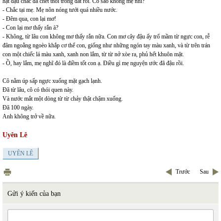
hạt đậu chắc đã chết thối trong đất rồi. Có sao không mẹ nhỉ?
- Chắc tại mẹ. Mẹ nôn nóng tưới quá nhiều nước.
- Đêm qua, con lại mơ!
- Con lại mơ thấy rắn à?
- Không, từ lâu con không mơ thấy rắn nữa. Con mơ cây đậu ấy trổ mầm từ ngực con, rễ
đâm ngoằng ngoèo khắp cơ thể con, giống như những ngón tay màu xanh, và từ trên trán
con một chiếc lá màu xanh, xanh non lắm, từ từ nở xòe ra, phủ hết khuôn mặt.
- Ồ, hay lắm, mẹ nghĩ đó là điềm tốt con ạ. Điều gì mẹ nguyện ước đã đậu rồi.
Cô nằm úp sấp ngực xuống mặt gạch lạnh.
Đã từ lâu, cô có thói quen này.
Và nước mắt một dòng từ từ chảy thật chậm xuống.
Đã 100 ngày.
Anh không trở về nữa.
Uyên Lê
UYÊN LÊ
Trước
Sau
Gửi ý kiến của bạn