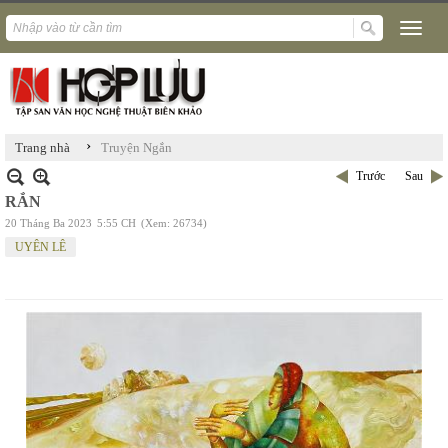
›
Trang nhà
Truyện Ngắn
Trước
Sau
RẮN
20 Tháng Ba 2023
5:55 CH
(Xem: 26734)
UYÊN LÊ