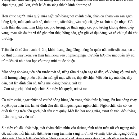
chịu đựng, giấu kín, chút le lói tia sáng thành kính như mẹ cô.
Hơn chục người, nửa quỳ, nửa ngồi xếp bằng nơi chánh điện, chân cô chạm vào sàn gạch
bông lạnh, mùi lạnh sạch sẽ, tinh tươm, xộc thẳng vào ruột cô, gây ra chút nhộn nhạo. Cô
bình thản đảo mắt nhìn khắp các pho tượng, cô thích ngay các pho tượng không được thếp
vàng, màu sắc da thịt vì thế gần như thật, hồng hào, gần gũi và dịu dàng, và có chút gì đó xót
thương.
Trộn lẫn tất cả âm thanh rì rầm, khói nhang lãng đãng, tiếng áo quần nâu mộc sột soạt, có ai
đó thút thít suýt xoa, vài thân hình xiêu vẹo , nghiêng ngã, thứ hỗn hợp mờ mịt quấn lấy cô,
trùm lên cô như bao bọc cô trong mùi thuốc phiện.
Một bóng áo vàng tiến đến trước mặt cô, tiếng rầm rì ngân nga rõ dần, cô không vội mở mắt,
mùi hương băng phiến trộn lẫn mùi gỗ mục xộc ra, thật dể chịu. Một bàn tay mát dịu, dầy
dặn, đặt lên đỉnh đầu cô, tiếng mẹ loáng thoáng, xót xa:
- Con ráng chịu khó một chút, Sư thầy bắt quyết, trừ tà ma.
Cô mĩm cười, ngạc nhiên vì cơ thể bỗng bùng lên trong nhận thức lạ lùng, làn hơi nóng chạy
xuyên qua thân thể, lan từ đỉnh đầu đến tận ngóc ngách ngón chân. Ngón chân của cô, co
duỗi tù túng trên nền gạch, bắt đầu cựa quậy. Một làn hơi nóng nữa, trượt từ trán, đến thẳng
nhân trung và viền môi.
Sư thầy cúi đầu thật thấp, mắt chăm chắm nhìn vào đường rãnh nhăn màu tối vắt ngang trán
cô, mỗi lúc mỗi hằn sâu thêm trên vầng trán mịn sáng như một vệt mây bão cắt ngang đường