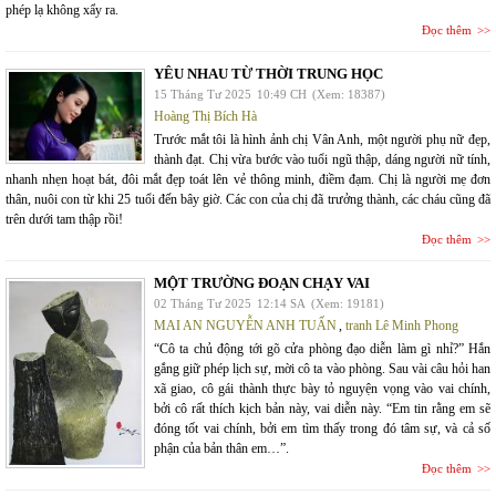
phép lạ không xẩy ra.
Đọc thêm
YÊU NHAU TỪ THỜI TRUNG HỌC
15 Tháng Tư 2025
10:49 CH
(Xem: 18387)
Hoàng Thị Bích Hà
Trước mắt tôi là hình ảnh chị Vân Anh, một người phụ nữ đẹp,
thành đạt. Chị vừa bước vào tuổi ngũ thập, dáng người nữ tính,
nhanh nhẹn hoạt bát, đôi mắt đẹp toát lên vẻ thông minh, điềm đạm. Chị là người mẹ đơn
thân, nuôi con từ khi 25 tuổi đến bây giờ. Các con của chị đã trưởng thành, các cháu cũng đã
trên dưới tam thập rồi!
Đọc thêm
MỘT TRƯỜNG ĐOẠN CHẠY VAI
02 Tháng Tư 2025
12:14 SA
(Xem: 19181)
MAI AN NGUYỄN ANH TUẤN
,
tranh Lê Minh Phong
“Cô ta chủ động tới gõ cửa phòng đạo diễn làm gì nhỉ?” Hắn
gắng giữ phép lịch sự, mời cô ta vào phòng. Sau vài câu hỏi han
xã giao, cô gái thành thực bày tỏ nguyện vọng vào vai chính,
bởi cô rất thích kịch bản này, vai diễn này. “Em tin rằng em sẽ
đóng tốt vai chính, bởi em tìm thấy trong đó tâm sự, và cả số
phận của bản thân em…”.
Đọc thêm