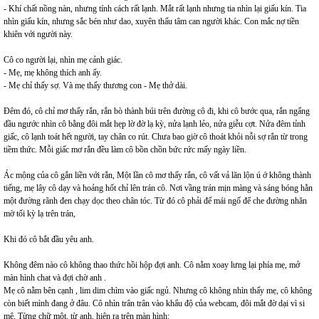
- Khí chất nồng nàn, nhưng tính cách rất lạnh. Mắt rất lạnh nhưng tia nhìn lại giấu kín. Tia
nhìn giấu kín, nhưng sắc bén như dao, xuyên thấu tâm can người khác. Con mắc nợ tiền
khiên với người này.
Cô co người lại, nhìn mẹ cảnh giác.
- Mẹ, mẹ không thích anh ấy.
- Mẹ chỉ thấy sợ. Và mẹ thấy thương con - Mẹ thở dài.
Đêm đó, cô chỉ mơ thấy rắn, rắn bò thành búi trên đường cô đi, khi cô bước qua, rắn ngẩng
đầu ngước nhìn cô bằng đôi mắt hẹp lờ đờ lạ kỳ, nửa lạnh lẻo, nửa giễu cợt. Nửa đêm tỉnh
giấc, cô lạnh toát hết người, tay chân co rút. Chưa bao giờ cô thoát khỏi nỗi sợ rắn từ trong
tiềm thức. Mỗi giấc mơ rắn đều làm cô bồn chồn bức rức mấy ngày liền.
Ác mộng của cô gắn liền với rắn, Một lần cô mơ thấy rắn, cô vất vả lăn lộn ú ớ không thành
tiếng, mẹ lây cô dạy và hoảng hốt chỉ lên trán cô. Nơi vầng trán mịn màng và sáng bóng hằn
một đường rãnh đen chạy dọc theo chân tóc. Từ đó cô phải để mái ngố để che đường nhăn
mờ tối kỳ lạ trên trán,
Khi đó cô bắt đầu yêu anh.
Không đêm nào cô không thao thức hồi hộp đợi anh. Cô nằm xoay lưng lại phía mẹ, mở
màn hình chat và đợi chờ anh .
Mẹ cô nằm bên cạnh , lim dim chìm vào giấc ngủ. Nhưng cô không nhìn thấy mẹ, cô không
còn biết mình đang ở đâu. Cô nhìn trân trân vào khẩu độ của webcam, đôi mắt đờ dại vì si
mê, Từng chữ một, từ anh, hiện ra trên màn hình: