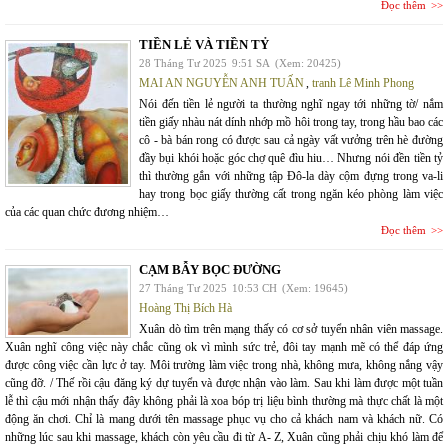
Đọc thêm
TIỀN LẺ VÀ TIỀN TỶ
28 Tháng Tư 2025
9:51 SA
(Xem: 20425)
MAI AN NGUYỄN ANH TUẤN
,
tranh Lê Minh Phong
Nói đến tiền lẻ người ta thường nghĩ ngay tới những tờ/ nắm
tiền giấy nhàu nát dính nhớp mồ hôi trong tay, trong hầu bao các
cô - bà bán rong có được sau cả ngày vất vưởng trên hè đường
đầy bụi khói hoặc góc chợ quê đìu hiu… Nhưng nói đền tiền tỷ
thì thường gắn với những tập Đô-la dày cộm đựng trong va-li
hay trong bọc giấy thường cất trong ngăn kéo phòng làm việc
của các quan chức đương nhiệm…
Đọc thêm
CẠM BẪY BỌC ĐƯỜNG
27 Tháng Tư 2025
10:53 CH
(Xem: 19645)
Hoàng Thị Bích Hà
Xuân dò tìm trên mạng thấy có cơ sở tuyển nhân viên massage.
Xuân nghĩ công việc này chắc cũng ok vì mình sức trẻ, đôi tay mạnh mẽ có thể đáp ứng
được công việc cần lực ở tay. Môi trường làm việc trong nhà, không mưa, không nắng vậy
cũng đỡ. / Thế rồi cậu đăng ký dự tuyển và được nhận vào làm. Sau khi làm được một tuần
lễ thì cậu mới nhận thấy đây không phải là xoa bóp trị liệu bình thường mà thực chất là một
động ăn chơi. Chỉ là mang dưới tên massage phục vụ cho cả khách nam và khách nữ. Có
những lúc sau khi massage, khách còn yêu cầu đi từ A- Z, Xuân cũng phải chịu khó làm để