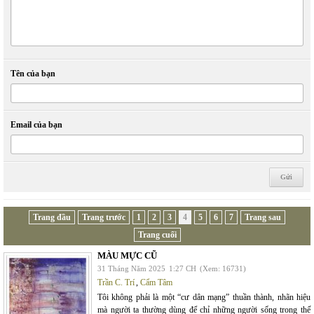
Tên của bạn
Email của bạn
Trang đầu
Trang trước
1
2
3
4
5
6
7
Trang sau
Trang cuối
MÀU MỰC CŨ
31 Tháng Năm 2025
1:27 CH
(Xem: 16731)
Trần C. Trí
,
Cẩm Tâm
Tôi không phải là một “cư dân mạng” thuần thành, nhãn hiệu
mà người ta thường dùng để chỉ những người sống trong thế