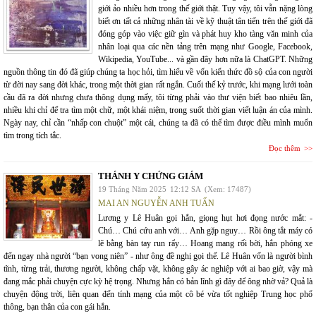
giới ảo nhiều hơn trong thế giới thật. Tuy vậy, tôi vẫn nặng lòng
biết ơn tất cả những nhân tài về kỹ thuật tân tiến trên thế giới đã
đóng góp vào việc giữ gìn và phát huy kho tàng văn minh của
nhân loại qua các nền tảng trên mạng như Google, Facebook,
Wikipedia, YouTube... và gần đây hơn nữa là ChatGPT. Những
nguồn thông tin đó đã giúp chúng ta học hỏi, tìm hiểu về vốn kiến thức đồ sộ của con người
từ đời nay sang đời khác, trong một thời gian rất ngắn. Cuối thế kỷ trước, khi mạng lưới toàn
cầu đã ra đời nhưng chưa thông dụng mấy, tôi từng phải vào thư viện biết bao nhiêu lần,
nhiều khi chỉ để tra tìm một chữ, một khái niệm, trong suốt thời gian viết luận án của mình.
Ngày nay, chỉ cần “nhấp con chuột” một cái, chúng ta đã có thể tìm được điều mình muốn
tìm trong tích tắc.
Đọc thêm
THÁNH Y CHỨNG GIÁM
19 Tháng Năm 2025
12:12 SA
(Xem: 17487)
MAI AN NGUYỄN ANH TUẤN
Lương y Lê Huân gọi hắn, giọng hụt hơi đọng nước mắt: -
Chú… Chú cứu anh với… Anh gặp nguy… Rồi ông tắt máy có
lẽ bằng bàn tay run rẩy… Hoang mang rối bời, hắn phóng xe
đến ngay nhà người “bạn vong niên” - như ông đề nghị gọi thế. Lê Huân vốn là người bình
tĩnh, từng trải, thương người, không chấp vặt, không gây ác nghiệp với ai bao giờ, vậy mà
đang mắc phải chuyện cực kỳ hệ trọng. Nhưng hắn có bản lĩnh gì đây để ông nhờ vả? Quả là
chuyện động trời, liên quan đến tính mạng của một cô bé vừa tốt nghiệp Trung học phổ
thông, bạn thân của con gái hắn.