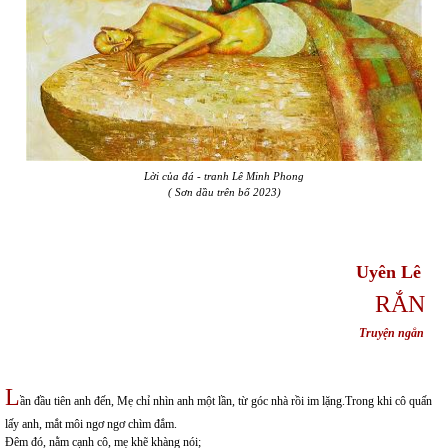
Lời của đá - tranh Lê Minh Phong
(
Sơn dầu trên bố
2023)
Uyên Lê
RẮN
Truyện ngắn
L
ần đầu tiên anh đến, Mẹ chỉ nhìn anh một lần, từ góc nhà rồi im lặng.Trong khi cô quấn
lấy anh, mắt môi ngơ ngơ chìm đắm.
Đêm đó, nằm cạnh cô, mẹ khẽ khàng nói;