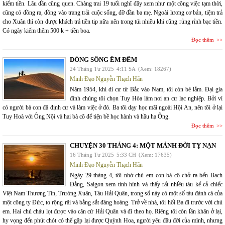
kiếm tiền. Lâu dần cũng quen. Chàng trai 19 tuổi nghĩ đây xem như một công việc tạm thời,
cũng có đồng ra, đồng vào trang trải cuộc sống, đỡ đần ba mẹ. Ngoài lương cơ bản, tiệm trả
cho Xuân thì còn được khách trả tiền tip nữa nên trong túi nhiều khi cũng rủng rỉnh bạc tiền.
Có ngày kiếm thêm 500 k + tiền boa.
Đọc thêm
DÒNG SÔNG ÊM ĐỀM
24 Tháng Tư 2025
4:11 SA
(Xem: 18267)
Minh Đạo Nguyễn Thạch Hãn
Năm 1954, khi di cư từ Bắc vào Nam, tôi còn bé lắm. Đại gia
đình chúng tôi chọn Tuy Hòa làm nơi an cư lạc nghiệp. Bởi vì
có người bà con đã định cư và làm việc ở đó. Ba tôi dạy học mãi ngoài Hội An, nên tôi ở lại
Tuy Hoà với Ông Nội và hai bà cô để tiện bề học hành và hầu hạ Ông.
Đọc thêm
CHUYỆN 30 THÁNG 4: MỘT MẢNH ĐỜI TỴ NẠN
16 Tháng Tư 2025
5:33 CH
(Xem: 17635)
Minh Đạo Nguyễn Thạch Hãn
Ngày 29 tháng 4, tôi nhờ chú em con bà cô chở ra bến Bạch
Đằng, Saigon xem tình hình và thấy rất nhiều tàu kể cả chiếc
Việt Nam Thương Tín, Trường Xuân, Tàu Hải Quân, trong số này có một số tàu đánh cá của
một công ty Đức, to rộng rãi và bằng sắt đàng hoàng. Trở về nhà, tôi hối Ba đi trước với chú
em. Hai chú cháu lọt được vào căn cứ Hải Quân và đi theo họ. Riêng tôi còn lần khân ở lại,
hy vọng đến phút chót có thể gặp lại được Quỳnh Hoa, người yêu đầu đời của mình, nhưng