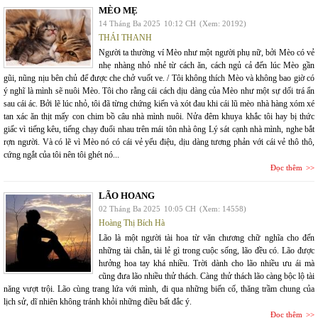
MÈO MẸ
14 Tháng Ba 2025
10:12 CH
(Xem: 20192)
THÁI THANH
Người ta thường ví Mèo như một người phụ nữ, bởi Mèo có vẻ
nhẹ nhàng nhỏ nhẻ từ cách ăn, cách ngủ cả đến lúc Mèo gần
gũi, nũng nịu bên chủ để được che chở vuốt ve. / Tôi không thích Mèo và không bao giờ có
ý nghĩ là mình sẽ nuôi Mèo. Tôi cho rằng cái cách dịu dàng của Mèo như một sự dối trá ẩn
sau cái ác. Bởi lẽ lúc nhỏ, tôi đã từng chứng kiến và xót đau khi cái lũ mèo nhà hàng xóm xé
tan xác ăn thịt mấy con chim bồ câu nhà mình nuôi. Nửa đêm khuya khắc tôi hay bị thức
giấc vì tiếng kêu, tiếng chạy đuổi nhau trên mái tôn nhà ông Lý sát cạnh nhà mình, nghe bắt
rợn người. Và có lẽ vì Mèo nó có cái vẻ yểu điệu, dịu dàng tương phản với cái vẻ thô thô,
cứng ngắt của tôi nên tôi ghét nó...
Đọc thêm
LÃO HOANG
02 Tháng Ba 2025
10:05 CH
(Xem: 14558)
Hoàng Thị Bích Hà
Lão là một người tài hoa từ văn chương chữ nghĩa cho đến
những tài chẵn, tài lẻ gì trong cuộc sống, lão đều có. Lão được
hưởng hoa tay khá nhiều. Trời dành cho lão nhiều ưu ái mà
cũng đưa lão nhiều thử thách. Càng thử thách lão càng bộc lộ tài
năng vượt trội. Lão cùng trang lứa với mình, đi qua những biến cố, thăng trầm chung của
lịch sử, dĩ nhiên không tránh khỏi những điều bất đắc ý.
Đọc thêm