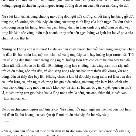
chân trời. Hơi thở dài như hắt ra khỏi ngực của cô chợt ngưng đọng lại, vệt tối mờ trên trán
không ngừng di chuyển ngoằn ngoèo trong đường đi co rút của một con rắn đang do dự.
Nửa bài kinh tắt lại, tiếng chuông mõ dừng đột ngột nửa chừng, chuỗi tràng hạt bằng gỗ đứt
tung tóe, xỗ xuống nền nhà, nảy lăn cồng cộc trong thinh lặng của kinh ngạc. Cả khu chánh
điện đông cứng hải hùng, trên nền gạch bông, đàn rắn thân xanh óng như màu cỏ dại, vây
lưng lấp lánh sắc vàng, luồn thật nhanh, trượt trên nền gạch bóng và lạnh len lỏi về phía cửa
chính. Ai đó thét lên.
Nhưng cô không còn ở đó nữa! Cô đã lao như chạy, bước chân vấp váp, lóng cóng bàn chân
nọ dẫm lên bàn chân kia, một con chim sẽ vàng óng đập cánh bay hoảng loạn trước mặt. Trái
tim cô cũng đập thình thịch trong lồng ngực, hoảng loạn hơn con chim bé nhỏ bay trên đầu.
Chân trần dẫm lên cỏ ba lá, dẫm lên những bông hoa chuông màu vàng xanh run rẩy, mặt
trời chiếu thẳng góc trên đầu, và ánh sáng nóng rẫy của ban trưa thiêu đốt không khí nhẹ
bỗng, đến tất thảy đều bay lên. Những chiếc lá khô bị đốt cháy cong mình rơi lả tả trên đầu
cô , trên lưng cô, trên ngực cô trong lúc gió điên cuồng giật tung trận lá ra khỏi cành cây,
ném vào không trung một trận mưa khô héo, và rầm rì, lúc xa lúc gần, xuyên qua trận mưa
lá, xuyên trong cơn gió tháng hai lạ lùng nóng rẫy, là tiếng của anh, thầm thĩ, xuyến xao:
- Em, anh cần em!
Đến quá chiều,mọi người mới tìm ra cô. Nửa nằm, nửa ngồi, ngủ say mê mệt bên một hầm
mộ đã từ lâu bỏ hoang, cỏ cao rậm rịt là nơi trú ẩn của bầy rắn lục vây vàng.
..............
- Mẹ à, đám đậu đỗ và hạt thóc mình đem về từ dạo rằm đến giờ chỉ lên được mỗi cây lúa,