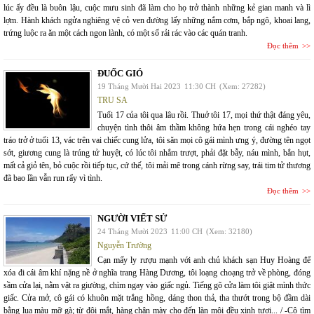
lúc ấy đều là buôn lậu, cuộc mưu sinh đã làm cho họ trở thành những kẻ gian manh và lì
lợm. Hành khách ngửa nghiêng vệ cỏ ven đường lấy những nắm cơm, bắp ngô, khoai lang,
trứng luộc ra ăn một cách ngon lành, có một số rải rác vào các quán tranh.
Đọc thêm
ĐUỐC GIÓ
19 Tháng Mười Hai 2023
11:30 CH
(Xem: 27282)
TRU SA
Tuổi 17 của tôi qua lâu rồi. Thuở tôi 17, mọi thứ thật đáng yêu,
chuyện tình thôi âm thầm không hứa hẹn trong cái nghéo tay
tráo trở ở tuổi 13, vác trên vai chiếc cung lửa, tôi săn mọi cô gái mình ưng ý, đường tên ngọt
sớt, giương cung là trúng tử huyệt, có lúc tôi nhắm trượt, phải đặt bẫy, náu mình, bắn hụt,
mất cả giỏ tên, bỏ cuộc rồi tiếp tục, cứ thế, tôi mải mê trong cánh rừng say, trái tim tử thương
đã bao lần vẫn run rẩy vì tình.
Đọc thêm
NGƯỜI VIẾT SỬ
24 Tháng Mười 2023
11:00 CH
(Xem: 32180)
Nguyễn Trường
Cạn mấy ly rượu mạnh với anh chủ khách sạn Huy Hoàng để
xóa đi cái âm khí nặng nề ở nghĩa trang Hàng Dương, tôi loạng choạng trở về phòng, đóng
sầm cửa lại, nằm vật ra giường, chìm ngay vào giấc ngủ. Tiếng gõ cửa làm tôi giật mình thức
giấc. Cửa mở, cô gái có khuôn mặt trắng hồng, dáng thon thả, tha thướt trong bộ đầm dài
bằng lụa màu mỡ gà; từ đôi mắt, hàng chân mày cho đến làn môi đều xinh tươi... / -Cô tìm