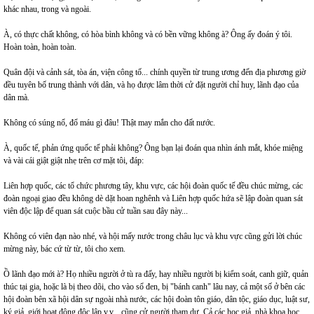
khác nhau, trong và ngoài.
À, có thực chất không, có hòa bình không và có bền vững không à? Ông ấy đoán ý tôi.
Hoàn toàn, hoàn toàn.
Quân đội và cảnh sát, tòa án, viện công tố... chính quyền từ trung ương đến địa phương giờ
đều tuyên bố trung thành với dân, và họ được lâm thời cử đặt người chỉ huy, lãnh đạo của
dân mà.
Không có súng nổ, đổ máu gì đâu! Thật may mắn cho đất nước.
À, quốc tế, phản ứng quốc tế phải không? Ông bạn lại đoán qua nhìn ánh mắt, khóe miệng
và vài cái giật giật nhẹ trên cơ mặt tôi, đáp:
Liên hợp quốc, các tổ chức phương tây, khu vực, các hội đoàn quốc tế đều chúc mừng, các
đoàn ngoại giao đều không dè dặt hoan nghênh và Liên hợp quốc hứa sẽ lập đoàn quan sát
viên độc lập để quan sát cuộc bầu cử tuần sau đây này...
Không có viên đạn nào nhé, và hội mấy nước trong châu lục và khu vực cũng gửi lời chúc
mừng này, bác cứ từ từ, tôi cho xem.
Ồ lãnh đạo mới à? Họ nhiều người ở tù ra đấy, hay nhiều người bị kiểm soát, canh giữ, quản
thúc tại gia, hoặc là bị theo dõi, cho vào sổ đen, bị "bánh canh" lâu nay, cả một số ở bên các
hội đoàn bên xã hội dân sự ngoài nhà nước, các hội đoàn tôn giáo, dân tộc, giáo dục, luật sư,
ký giả, giới hoạt động độc lập v.v... cũng cử người tham dự. Cả các học giả, nhà khoa học,