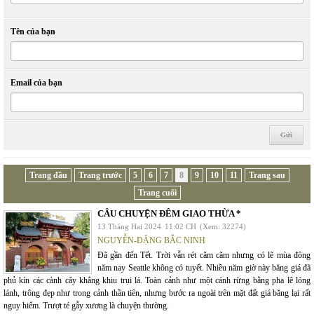
Tên của bạn
Email của bạn
Trang đầu
Trang trước
5
6
7
8
9
10
11
Trang sau
Trang cuối
CÂU CHUYỆN ĐÊM GIAO THỪA *
13 Tháng Hai 2024
11:02 CH
(Xem: 32274)
NGUYỄN-ĐẶNG BẮC NINH
Đã gần đến Tết. Trời vẫn rét căm căm nhưng có lẽ mùa đông
năm nay Seattle không có tuyết. Nhiều năm giờ này băng giá đã
phủ kín các cành cây khẳng khiu trụi lá. Toàn cảnh như một cánh rừng bằng pha lê lóng
lánh, trông đẹp như trong cảnh thần tiên, nhưng bước ra ngoài trên mặt đất giá băng lại rất
nguy hiểm. Trượt té gẫy xương là chuyện thường.