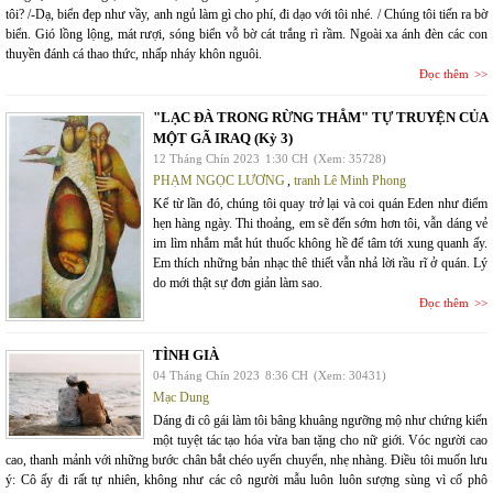
tôi? /-Dạ, biển đẹp như vầy, anh ngủ làm gì cho phí, đi dạo với tôi nhé. / Chúng tôi tiến ra bờ
biển. Gió lồng lộng, mát rượi, sóng biển vỗ bờ cát trắng rì rầm. Ngoài xa ánh đèn các con
thuyền đánh cá thao thức, nhấp nháy khôn nguôi.
Đọc thêm
"LẠC ĐÀ TRONG RỪNG THẲM" TỰ TRUYỆN CỦA
MỘT GÃ IRAQ (Kỳ 3)
12 Tháng Chín 2023
1:30 CH
(Xem: 35728)
PHẠM NGỌC LƯƠNG
,
tranh Lê Minh Phong
Kể từ lần đó, chúng tôi quay trở lại và coi quán Eden như điểm
hẹn hàng ngày. Thi thoảng, em sẽ đến sớm hơn tôi, vẫn dáng vẻ
im lìm nhắm mắt hút thuốc không hề để tâm tới xung quanh ấy.
Em thích những bản nhạc thê thiết vẫn nhả lời rầu rĩ ở quán. Lý
do mới thật sự đơn giản làm sao.
Đọc thêm
TÌNH GIÀ
04 Tháng Chín 2023
8:36 CH
(Xem: 30431)
Mạc Dung
Dáng đi cô gái làm tôi bâng khuâng ngưỡng mộ như chứng kiến
một tuyệt tác tạo hóa vừa ban tặng cho nữ giới. Vóc người cao
cao, thanh mảnh với những bước chân bắt chéo uyển chuyển, nhẹ nhàng. Điều tôi muốn lưu
ý: Cô ấy đi rất tự nhiên, không như các cô người mẫu luôn luôn sượng sùng vì cố phô