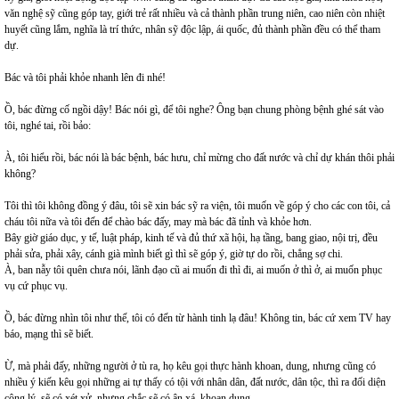
văn nghệ sỹ cũng góp tay, giới trẻ rất nhiều và cả thành phần trung niên, cao niên còn nhiệt
huyết cũng lắm, nghĩa là trí thức, nhân sỹ độc lập, ái quốc, đủ thành phần đều có thể tham
dự.
Bác và tôi phải khỏe nhanh lên đi nhé!
Ồ, bác đừng cố ngồi dậy! Bác nói gì, để tôi nghe? Ông bạn chung phòng bệnh ghé sát vào
tôi, nghé tai, rồi bảo:
À, tôi hiểu rồi, bác nói là bác bệnh, bác hưu, chỉ mừng cho đất nước và chỉ dự khán thôi phải
không?
Tôi thì tôi không đồng ý đâu, tôi sẽ xin bác sỹ ra viện, tôi muốn về góp ý cho các con tôi, cả
cháu tôi nữa và tôi đến để chào bác đấy, may mà bác đã tỉnh và khỏe hơn.
Bây giờ giáo dục, y tế, luật pháp, kinh tế và đủ thứ xã hội, hạ tầng, bang giao, nội trị, đều
phải sửa, phải xây, cánh già mình biết gì thì sẽ góp ý, giờ tự do rồi, chẳng sợ chi.
À, ban nẫy tôi quên chưa nói, lãnh đạo cũ ai muốn đi thì đi, ai muốn ở thì ở, ai muốn phục
vụ cứ phục vụ.
Ồ, bác đừng nhìn tôi như thế, tôi có đến từ hành tinh lạ đâu! Không tin, bác cứ xem TV hay
báo, mạng thì sẽ biết.
Ừ, mà phải đấy, những người ở tù ra, họ kêu gọi thực hành khoan, dung, nhưng cũng có
nhiều ý kiến kêu gọi những ai tự thấy có tội với nhân dân, đất nước, dân tộc, thì ra đối diện
công lý, sẽ có xét xử, nhưng chắc sẽ có ân xá, khoan dung...