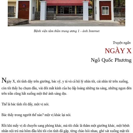
Bệnh viện tâm thần trung ương 1 - ảnh Internet
Truyện ngắn
NGÀY X
Ngô Quốc Phương
N
gày X, tôi tỉnh dậy trên giường, bác sỹ, y tá và cả hộ lý nhìn tôi, cái nhìn từ trên xuống,
còn tôi thấy họ chụm đầu, vài đôi mắt kính của họ lấp loáng những tia sáng, những ngọn đèn
trên trần cũng hắt xuống một thứ ánh sáng dịu.
Thế là bác tỉnh rồi đấy, một vị nói.
Bác thấy trong người thế nào? một vị khác lại nói.
Rồi khi mấy vị di chuyển sang phòng khác, mà tôi chắc là thăm một giường khác, một bệnh
nhân nội trú mà hôm đầu khi tôi còn tỉnh đã gặp, từng chào hỏi nhau, ghé sát xuống mặt tôi