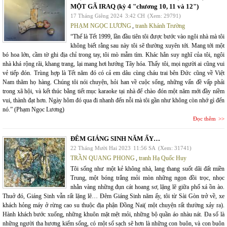
MỘT GÃ IRAQ (kỳ 4 "chương 10, 11 và 12")
17 Tháng Giêng 2024
3:42 CH
(Xem: 29791)
PHẠM NGỌC LƯƠNG
,
tranh Khánh Trường
“Thế là Tết 1999, lần đầu tiên tôi được bước vào ngôi nhà mà tôi
không biết rằng sau này tôi sẽ thường xuyên tới. Mang tới một
bó hoa lớn, cầm tờ ghi địa chỉ trong tay, tôi mò mẫm tìm. Khác hẳn suy nghĩ của tôi, ngôi
nhà khá rộng rãi, khang trang, lại mang hơi hướng Tây hóa. Thấy tôi, mọi người ai cũng vui
vẻ tiếp đón. Trùng hợp là Tết năm đó có cả em dâu cùng cháu trai bên Đức cũng về Việt
Nam thăm họ hàng. Chúng tôi nói chuyện, hỏi han về cuộc sống, những vấn đề vấp phải
trong xã hội, và kết thúc bằng tiết mục karaoke tại nhà để chào đón một năm mới đầy niềm
vui, thành đạt hơn. Ngày hôm đó qua đi nhanh đến nỗi mà tôi gần như không còn nhớ gì đến
nó.” (Phạm Ngọc Lương)
Đọc thêm
ĐÊM GIÁNG SINH NĂM ẤY…
22 Tháng Mười Hai 2023
11:56 SA
(Xem: 31741)
TRẦN QUANG PHONG
,
tranh Hạ Quốc Huy
Tôi sống như một kẻ không nhà, lang thang suốt dãi đất miền
Trung, một bóng trắng mỏi mòn những ngọn đồi trọc, nhọc
nhằn vàng những đụn cát hoang sơ, lặng lẽ giữa phố xá ồn ào.
Thuở đó, Giáng Sinh vẫn rất lặng lẽ… Đêm Giáng Sinh năm ấy, tôi từ Sài Gòn trở về, xe
khách hỏng máy ở rừng cao su thuộc địa phận Đồng Nai( một chuyện rất thường xảy ra).
Hành khách bước xuống, những khuôn mặt mệt mỏi, những bộ quần áo nhàu nát. Đa số là
những người tha hương kiếm sống, có một số sạch sẽ hơn là những con buôn, và con buôn