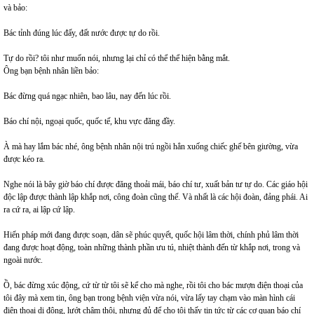
và bảo:
Bác tỉnh đúng lúc đấy, đất nước được tự do rồi.
Tự do rồi? tôi như muốn nói, nhưng lại chỉ có thể thể hiện bằng mắt.
Ông bạn bệnh nhân liền bảo:
Bác đừng quá ngạc nhiên, bao lâu, nay đến lúc rồi.
Báo chí nội, ngoại quốc, quốc tế, khu vực đăng đầy.
À mà hay lắm bác nhé, ông bệnh nhân nội trú ngồi hẳn xuống chiếc ghế bên giường, vừa
được kéo ra.
Nghe nói là bây giờ báo chí được đăng thoải mái, báo chí tư, xuất bản tư tự do. Các giáo hội
độc lập được thành lập khắp nơi, công đoàn cũng thế. Và nhất là các hội đoàn, đảng phái. Ai
ra cứ ra, ai lập cứ lập.
Hiến pháp mới đang được soạn, dân sẽ phúc quyết, quốc hội lâm thời, chính phủ lâm thời
đang được hoạt động, toàn những thành phần ưu tú, nhiệt thành đến từ khắp nơi, trong và
ngoài nước.
Ồ, bác đừng xúc động, cứ từ từ tôi sẽ kể cho mà nghe, rồi tôi cho bác mượn điện thoại của
tôi đây mà xem tin, ông bạn trong bệnh viện vừa nói, vừa lấy tay chạm vào màn hình cái
điện thoại di động, lướt chậm thôi, nhưng đủ để cho tôi thấy tin tức từ các cơ quan báo chí