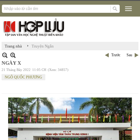
›
Trang nhà
Truyện Ngắn
Trước
Sau
NGÀY X
21 Tháng Bảy 2022
11:05 CH
(Xem: 34857)
NGÔ QUỐC PHƯƠNG