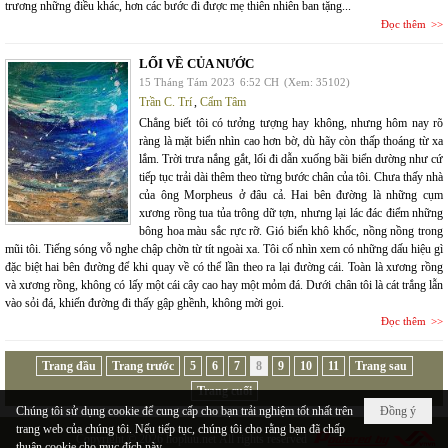
trương những điều khác, hơn các bước đi được mẹ thiên nhiên ban tặng...
Đọc thêm
LỐI VỀ CỦA NƯỚC
15 Tháng Tám 2023
6:52 CH
(Xem: 35102)
Trần C. Trí
,
Cẩm Tâm
Chẳng biết tôi có tưởng tượng hay không, nhưng hôm nay rõ
ràng là mặt biển nhìn cao hơn bờ, dù hãy còn thấp thoáng từ xa
lắm. Trời trưa nắng gắt, lối đi dẫn xuống bãi biển dường như cứ
tiếp tục trải dài thêm theo từng bước chân của tôi. Chưa thấy nhà
của ông Morpheus ở đâu cả. Hai bên đường là những cụm
xương rồng tua tủa trông dữ tợn, nhưng lại lác đác điểm những
bông hoa màu sắc rực rỡ. Gió biển khô khốc, nồng nồng trong
mũi tôi. Tiếng sóng vỗ nghe chập chờn từ tít ngoài xa. Tôi cố nhìn xem có những dấu hiệu gì
đặc biệt hai bên đường để khi quay về có thể lần theo ra lại đường cái. Toàn là xương rồng
và xương rồng, không có lấy một cái cây cao hay một mỏm đá. Dưới chân tôi là cát trắng lẫn
vào sỏi đá, khiến đường đi thấy gập ghềnh, không mời gọi.
Đọc thêm
Trang đầu
Trang trước
5
6
7
8
9
10
11
Trang sau
Trang cuối
Chúng tôi sử dụng cookie để cung cấp cho bạn trải nghiệm tốt nhất trên
Đồng ý
trang web của chúng tôi. Nếu tiếp tục, chúng tôi cho rằng bạn đã chấp
Copyright © 2026
hopluu.net
All rights reserved
thuận cookie cho mục đích này.