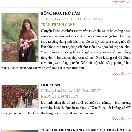
Đọc thêm
BÔNG HOA THỨ TÁM
13 Tháng Hai 2024
10:35 CH
(Xem: 32711)
TRẦN THANH CẢNH
Chuyện Huân có nhiều người yêu thì cả thị xã, quần chúng nhân
dân các giới đều biết chứ chẳng cứ gì đám con gái trẻ. Bọn này
thực ra cũng đang mắt liên mày láo tia lấy một anh chàng nào đó
làm chồng cho xứng đáng cái tấm thân ngà ngọc bố mẹ ban cho.
“Lấy chồng cho xứng tấm chồng/ bõ công trang điểm má hồng
răng đen”, lời các cụ dạy cấm có sai. Xưa không sai đã đành,
nay cũng vẫn đúng nguyên. Nên nói một cách sòng phẳng, hình
như Huân bị đám con gái ấy nó chủ động đưa vào lưới tình...
Đọc thêm
HỒI XUÂN
08 Tháng Hai 2024
2:46 SA
(Xem: 25707)
NGUYỄN THANH SƠN
Đôi tình nhân đã có một thời 20 hoặc 30 năm… / Họ, dường
như khó hoặc là (!)nhận ra nhau. / “Xin lỗi cô, tôi không cố ý!”
/ Sự gặp nhau trên bãi tắm . Họ đang bơi và vô tình va chạm nhau.
Đọc thêm
"LẠC ĐÀ TRONG RỪNG THẲM" TỰ TRUYỆN CỦA