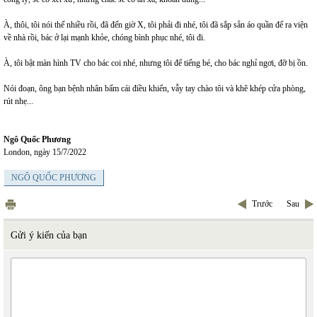
À, thôi, tôi nói thế nhiều rồi, đã đến giờ X, tôi phải đi nhé, tôi đã sắp sẵn áo quần để ra viện
về nhà rồi, bác ở lại mạnh khỏe, chóng bình phục nhé, tôi đi.
À, tôi bật màn hình TV cho bác coi nhé, nhưng tôi để tiếng bé, cho bác nghỉ ngơi, đỡ bị ồn.
Nói đoạn, ông bạn bệnh nhân bấm cái điều khiển, vẫy tay chào tôi và khẽ khép cửa phòng,
rút nhẹ...
Ngô Quốc Phương
London, ngày 15/7/2022
NGÔ QUỐC PHƯƠNG
Trước
Sau
Gửi ý kiến của bạn