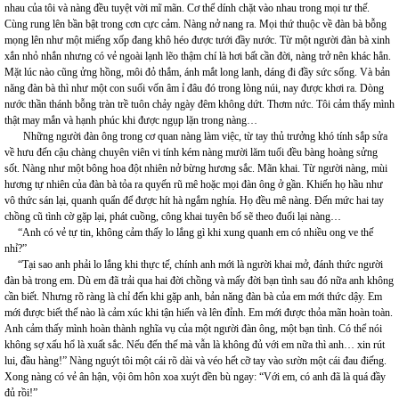
nhau của tôi và nàng đều tuyệt vời mĩ mãn. Cơ thể dính chặt vào nhau trong mọi tư thế.
Cùng rung lên bần bật trong cơn cực cảm. Nàng nở nang ra. Mọi thứ thuộc về đàn bà bỗng
mọng lên như một miếng xốp đang khô héo được tưới đầy nước. Từ một người đàn bà xinh
xắn nhỏ nhắn nhưng có vẻ ngoài lạnh lẽo thậm chí là hơi bất cần đời, nàng trở nên khác hẳn.
Mặt lúc nào cũng ửng hồng, môi đỏ thắm, ánh mắt long lanh, dáng đi đầy sức sống. Và bản
năng đàn bà thì như một con suối vốn âm ỉ đâu đó trong lòng núi, nay được khơi ra. Dòng
nước thần thánh bỗng tràn trề tuôn chảy ngày đêm không dứt. Thơm nức. Tôi cảm thấy mình
thật may mắn và hạnh phúc khi được ngụp lặn trong nàng…
Những người đàn ông trong cơ quan nàng làm việc, từ tay thủ trưởng khó tính sắp sửa
về hưu đến cậu chàng chuyên viên vi tính kém nàng mười lăm tuổi đều bàng hoàng sửng
sốt. Nàng như một bông hoa đột nhiên nở bừng hương sắc. Mãn khai. Từ người nàng, mùi
hương tự nhiên của đàn bà tỏa ra quyến rũ mê hoặc mọi đàn ông ở gần. Khiến họ hầu như
vô thức sán lại, quanh quẩn để được hít hà ngắm nghía. Họ đều mê nàng. Đến mức hai tay
chồng cũ tình cờ gặp lại, phát cuồng, công khai tuyên bố sẽ theo đuổi lại nàng…
“Anh có vẻ tự tin, không cảm thấy lo lắng gì khi xung quanh em có nhiều ong ve thế
nhỉ?”
“Tại sao anh phải lo lắng khi thực tế, chính anh mới là người khai mở, đánh thức người
đàn bà trong em. Dù em đã trải qua hai đời chồng và mấy đời bạn tình sau đó nữa anh không
cần biết. Nhưng rõ ràng là chỉ đến khi gặp anh, bản năng đàn bà của em mới thức dậy. Em
mới được biết thế nào là cảm xúc khi tận hiến và lên đỉnh. Em mới được thỏa mãn hoàn toàn.
Anh cảm thấy mình hoàn thành nghĩa vụ của một người đàn ông, một bạn tình. Có thể nói
không sợ xấu hổ là xuất sắc. Nếu đến thế mà vẫn là không đủ với em nữa thì anh… xin rút
lui, đầu hàng!” Nàng nguýt tôi một cái rõ dài và véo hết cỡ tay vào sườn một cái đau điếng.
Xong nàng có vẻ ân hận, vội ôm hôn xoa xuýt đền bù ngay: “Với em, có anh đã là quá đầy
đủ rồi!”