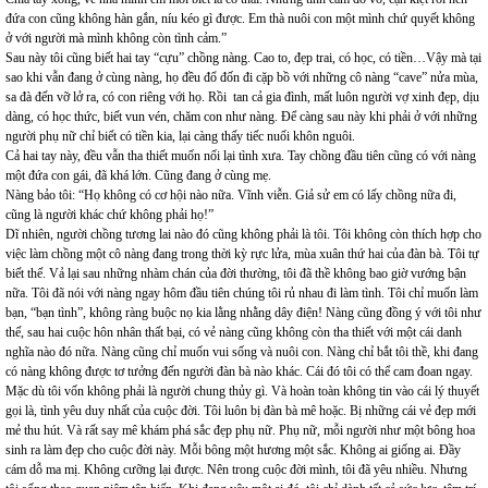
đứa con cũng không hàn gắn, níu kéo gì được. Em thà nuôi con một mình chứ quyết không
ở với người mà mình không còn tình cảm.”
Sau này tôi cũng biết hai tay “cựu” chồng nàng. Cao to, đẹp trai, có học, có tiền…Vậy mà tại
sao khi vẫn đang ở cùng nàng, họ đều đổ đốn đi cặp bồ với những cô nàng “cave” nửa mùa,
sa đà đến vỡ lở ra, có con riêng với họ. Rồi tan cả gia đình, mất luôn người vợ xinh đẹp, dịu
dàng, có học thức, biết vun vén, chăm con như nàng. Để càng sau này khi phải ở với những
người phụ nữ chỉ biết có tiền kia, lại càng thấy tiếc nuối khôn nguôi.
Cả hai tay này, đều vẫn tha thiết muốn nối lại tình xưa. Tay chồng đầu tiên cũng có với nàng
một đứa con gái, đã khá lớn. Cũng đang ở cùng mẹ.
Nàng bảo tôi: “Họ không có cơ hội nào nữa. Vĩnh viễn. Giả sử em có lấy chồng nữa đi,
cũng là người khác chứ không phải họ!”
Dĩ nhiên, người chồng tương lai nào đó cũng không phải là tôi. Tôi không còn thích hợp cho
việc làm chồng một cô nàng đang trong thời kỳ rực lửa, mùa xuân thứ hai của đàn bà. Tôi tự
biết thế. Vả lại sau những nhàm chán của đời thường, tôi đã thề không bao giờ vướng bận
nữa. Tôi đã nói với nàng ngay hôm đầu tiên chúng tôi rủ nhau đi làm tình. Tôi chỉ muốn làm
bạn, “bạn tình”, không ràng buộc nọ kia lằng nhằng dây điện! Nàng cũng đồng ý với tôi như
thế, sau hai cuộc hôn nhân thất bại, có vẻ nàng cũng không còn tha thiết với một cái danh
nghĩa nào đó nữa. Nàng cũng chỉ muốn vui sống và nuôi con. Nàng chỉ bắt tôi thề, khi đang
có nàng không được tơ tưởng đến người đàn bà nào khác. Cái đó tôi có thể cam đoan ngay.
Mặc dù tôi vốn không phải là người chung thủy gì. Và hoàn toàn không tin vào cái lý thuyết
gọi là, tình yêu duy nhất của cuộc đời. Tôi luôn bị đàn bà mê hoặc. Bị những cái vẻ đẹp mới
mẻ thu hút. Và rất say mê khám phá sắc đẹp phụ nữ. Phụ nữ, mỗi người như một bông hoa
sinh ra làm đẹp cho cuộc đời này. Mỗi bông một hương một sắc. Không ai giống ai. Đầy
cám dỗ ma mị. Không cưỡng lại được. Nên trong cuộc đời mình, tôi đã yêu nhiều. Nhưng