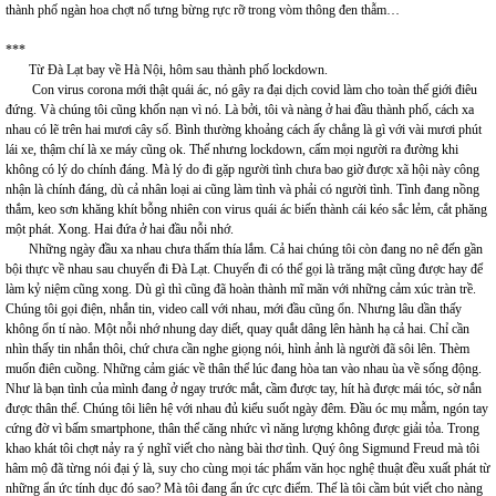
thành phố ngàn hoa chợt nổ tưng bừng rực rỡ trong vòm thông đen thẫm…
***
Từ Đà Lạt bay về Hà Nội, hôm sau thành phố lockdown.
Con virus corona mới thật quái ác, nó gây ra đại dịch covid làm cho toàn thế giới điêu
đứng. Và chúng tôi cũng khốn nạn vì nó. Là bởi, tôi và nàng ở hai đầu thành phố, cách xa
nhau có lẽ trên hai mươi cây số. Bình thường khoảng cách ấy chẳng là gì với vài mươi phút
lái xe, thậm chí là xe máy cũng ok. Thế nhưng lockdown, cấm mọi người ra đường khi
không có lý do chính đáng. Mà lý do đi gặp người tình chưa bao giờ được xã hội này công
nhận là chính đáng, dù cả nhân loại ai cũng làm tình và phải có người tình. Tình đang nồng
thắm, keo sơn khăng khít bỗng nhiên con virus quái ác biến thành cái kéo sắc lẻm, cắt phăng
một phát. Xong. Hai đứa ở hai đầu nỗi nhớ.
Những ngày đầu xa nhau chưa thấm thía lắm. Cả hai chúng tôi còn đang no nê đến gần
bội thực về nhau sau chuyến đi Đà Lạt. Chuyến đi có thể gọi là trăng mật cũng được hay để
làm kỷ niệm cũng xong. Dù gì thì cũng đã hoàn thành mĩ mãn với những cảm xúc tràn trề.
Chúng tôi gọi điện, nhắn tin, video call với nhau, mới đầu cũng ổn. Nhưng lâu dần thấy
không ổn tí nào. Một nỗi nhớ nhung day diết, quay quắt dâng lên hành hạ cả hai. Chỉ cần
nhìn thấy tin nhắn thôi, chứ chưa cần nghe giọng nói, hình ảnh là người đã sôi lên. Thèm
muốn điên cuồng. Những cảm giác về thân thể lúc đang hòa tan vào nhau ùa về sống động.
Như là bạn tình của mình đang ở ngay trước mắt, cầm được tay, hít hà được mái tóc, sờ nắn
được thân thể. Chúng tôi liên hệ với nhau đủ kiểu suốt ngày đêm. Đầu óc mụ mẫm, ngón tay
cứng đờ vì bấm smartphone, thân thể căng nhức vì năng lượng không được giải tỏa. Trong
khao khát tôi chợt nảy ra ý nghĩ viết cho nàng bài thơ tình. Quý ông Sigmund Freud mà tôi
hâm mộ đã từng nói đại ý là, suy cho cùng mọi tác phẩm văn học nghệ thuật đều xuất phát từ
những ẩn ức tính dục đó sao? Mà tôi đang ẩn ức cực điểm. Thế là tôi cầm bút viết cho nàng