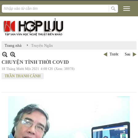
›
Trang nhà
Truyện Ngắn
Trước
Sau
CHUYỆN TÌNH THỜI COVID
18 Tháng Mười Một 2021
4:08 CH
(Xem: 38978)
TRẦN THANH CẢNH