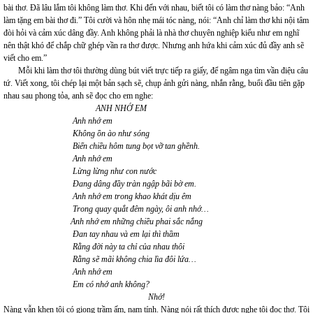
bài thơ. Đã lâu lắm tôi không làm thơ. Khi đến với nhau, biết tôi có làm thơ nàng bảo: “Anh
làm tặng em bài thơ đi.” Tôi cười và hôn nhẹ mái tóc nàng, nói: “Anh chỉ làm thơ khi nội tâm
đòi hỏi và cảm xúc dâng đầy. Anh không phải là nhà thơ chuyên nghiệp kiểu như em nghĩ
nên thật khó để chắp chữ ghép vần ra thơ được. Nhưng anh hứa khi cảm xúc đủ đầy anh sẽ
viết cho em.”
Mỗi khi làm thơ tôi thường dùng bút viết trực tiếp ra giấy, để ngâm nga tìm vần điệu câu
tứ. Viết xong, tôi chép lại một bản sạch sẽ, chụp ảnh gửi nàng, nhắn rằng, buổi đầu tiên gặp
nhau sau phong tỏa, anh sẽ đọc cho em nghe:
ANH NHỚ EM
Anh nhớ em
Không ồn ào như sóng
Biển chiều hôm tung bọt vỡ tan ghềnh.
Anh nhớ em
Lừng lừng như con nước
Đang dâng đầy tràn ngập bãi bờ em.
Anh nhớ em trong khao khát dịu êm
Trong quay quắt đêm ngày, ôi anh nhớ…
Anh nhớ em những chiều phai sắc nắng
Đan tay nhau và em lại thì thầm
Rằng đời này ta chỉ của nhau thôi
Rằng sẽ mãi không chia lìa đôi lứa…
Anh nhớ em
Em có nhớ anh không?
Nhớ!
Nàng vẫn khen tôi có giọng trầm ấm, nam tính. Nàng nói rất thích được nghe tôi đọc thơ. Tôi