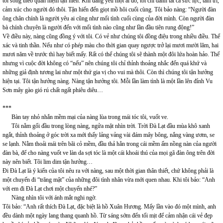
tôi sống theo quan niệm tận hiến. Khi đang yêu một ai đó, tôi chỉ dành tất cả sức lực, tâm trí,
cảm xúc cho người đó thôi. Tận hiến đến giọt mồ hôi cuối cùng. Tôi bảo nàng: “Người đàn
ông chân chính là người yêu ai cũng như mối tình cuối cùng của đời mình. Còn người đàn
bà chính chuyên là người đến với mối tình nào cũng như lần đầu tiên rung động!”
Về điều này, nàng cũng đồng ý với tôi. Có vẻ như chúng tôi đồng điệu trong nhiều điều. Thể
xác và tinh thần. Nếu như có phép màu cho thời gian quay ngược trở lại mươi mười lăm, hai
mươi năm về trước thì hay biết mấy. Rất có thể chúng tôi sẽ thành một đôi lứa hoàn hảo. Thế
nhưng vì cuộc đời không có “nếu” nên chúng tôi chỉ thỉnh thoảng nhắc đến quá khứ và
những giả định tương lai như một thứ gia vị cho vui mà thôi. Còn thì chúng tôi tận hưởng
hiện tại. Tôi tận hưởng nàng. Nàng tận hưởng tôi. Mỗi lần làm tình là một lần lên đỉnh Vu
Sơn mây gào gió rú chất ngất phiêu diêu…
***
Bàn tay nhỏ nhắn mềm mại của nàng lùa trong mái tóc tôi, vuốt ve.
Tôi nằm gối đầu trong lòng nàng, ngửa mặt nhìn trời. Trời Đà Lạt đầu mùa khô xanh
ngắt, thỉnh thoảng ở góc trời xa mới thấy lảng vảng vài đám mây bông, nắng vàng ươm, se
se lạnh. Nằm thoải mái trên bãi cỏ mềm, đầu thả hẳn trong cái mềm ấm nồng nàn của người
đàn bà, để cho nàng vuốt ve làn da sợi tóc là một cái khoái thú của mọi gã đàn ông trên đời
này nên biết. Tôi lim dim tận hưởng…
Đi Đà Lạt là ý kiến của tôi nêu ra với nàng, sau một thời gian thân thiết, chứ không phải là
một chuyến đi “trăng mật” của những đôi tình nhân vừa mới quen nhau. Khi tôi bảo: “Anh
với em đi Đà Lạt chơi một chuyến nhé?”
Nàng nhìn tôi với ánh mắt nghi ngờ.
Tôi bảo: “Anh rất thích Đà Lạt, đặc biệt là hồ Xuân Hương. Mấy lần vào đó một mình, anh
đều dành một ngày lang thang quanh hồ. Từ sáng sớm đến tối mịt để cảm nhận cái vẻ đẹp