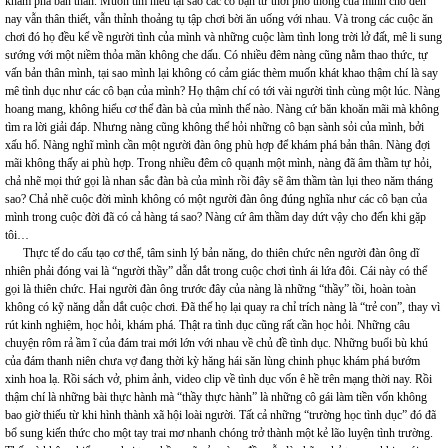
khám phá bản thân. Muốn tìm hiểu tại sao các cô bạn từ thời phổ thông của mình cho đến
nay vẫn thân thiết, vẫn thỉnh thoảng tụ tập chơi bời ăn uống với nhau. Và trong các cuộc ăn
chơi đó họ đều kể về người tình của mình và những cuộc làm tình long trời lở đất, mê li sung
sướng với một niềm thỏa mãn không che dấu. Có nhiều đêm nàng cũng nằm thao thức, tự
vấn bản thân mình, tại sao mình lại không có cảm giác thèm muốn khát khao thậm chí là say
mê tình dục như các cô bạn của mình? Họ thậm chí có tới vài người tình cùng một lúc. Nàng
hoang mang, không hiểu cơ thể đàn bà của mình thế nào. Nàng cứ băn khoăn mãi mà không
tìm ra lời giải đáp. Nhưng nàng cũng không thể hỏi những cô bạn sành sỏi của mình, bởi
xấu hổ. Nàng nghĩ mình cần một người đàn ông phù hợp để khám phá bản thân. Nàng đợi
mãi không thấy ai phù hợp. Trong nhiều đêm cô quạnh một mình, nàng đã âm thầm tự hỏi,
chả nhẽ mọi thứ gọi là nhan sắc đàn bà của mình rồi đây sẽ âm thầm tàn lụi theo năm tháng
sao? Chả nhẽ cuộc đời mình không có một người đàn ông đúng nghĩa như các cô bạn của
mình trong cuộc đời đã có cả hàng tá sao? Nàng cứ âm thầm day dứt vậy cho đến khi gặp
tôi…
Thực tế do cấu tạo cơ thể, tâm sinh lý bản năng, do thiên chức nên người đàn ông dĩ
nhiên phải đóng vai là “người thầy” dẫn dắt trong cuộc chơi tình ái lứa đôi. Cái này có thể
gọi là thiên chức. Hai người đàn ông trước đây của nàng là những “thầy” tồi, hoàn toàn
không có kỹ năng dẫn dắt cuộc chơi. Đã thế họ lại quay ra chỉ trích nàng là “trẻ con”, thay vì
rút kinh nghiệm, học hỏi, khám phá. Thật ra tình dục cũng rất cần học hỏi. Những câu
chuyện rôm rả ầm ĩ của đám trai mới lớn với nhau về chủ đề tình dục. Những buổi bù khú
của đám thanh niên chưa vợ đang thời kỳ hăng hái săn lùng chinh phục khám phá bướm
xinh hoa lạ. Rồi sách vở, phim ảnh, video clip về tình dục vốn ê hề trên mạng thời nay. Rồi
thậm chí là những bài thực hành mà “thầy thực hành” là những cô gái làm tiền vốn không
bao giờ thiếu từ khi hình thành xã hội loài người. Tất cả những “trường học tình dục” đó đã
bổ sung kiến thức cho một tay trai mơ nhanh chóng trở thành một kẻ lão luyện tình trường.