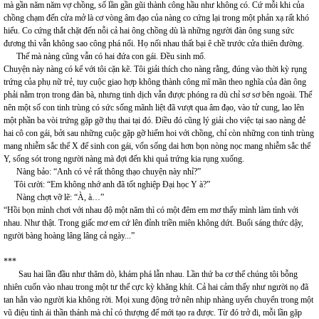
mà gần năm năm vợ chồng, số lần gần gũi thành công hầu như không có. Cứ mỗi khi của
chồng chạm đến cửa mở là cơ vòng âm đạo của nàng co cứng lại trong một phản xạ rất khó
hiểu. Co cứng thắt chặt đến nỗi cả hai ông chồng dù là những người đàn ông sung sức
đương thì vẫn không sao công phá nổi. Họ nối nhau thất bại ê chề trước cửa thiên đường.
Thế mà nàng cũng vẫn có hai đứa con gái. Đều sinh mổ.
Chuyện này nàng có kể với tôi cặn kẽ. Tôi giải thích cho nàng rằng, đúng vào thời kỳ rụng
trứng của phụ nữ trẻ, tuy cuộc giao hợp không thành công mĩ mãn theo nghĩa của đàn ông
phải nằm trọn trong đàn bà, nhưng tinh dịch vẫn được phóng ra dù chỉ sơ sơ bên ngoài. Thế
nên một số con tinh trùng có sức sống mãnh liệt đã vượt qua âm đạo, vào tử cung, lao lên
một phần ba vòi trứng gặp gỡ thụ thai tại đó. Điều đó cũng lý giải cho việc tại sao nàng đẻ
hai cô con gái, bởi sau những cuộc gặp gỡ hiếm hoi với chồng, chỉ còn những con tinh trùng
mang nhiễm sắc thể X để sinh con gái, vốn sống dai hơn bọn nòng nọc mang nhiễm sắc thể
Y, sống sót trong người nàng mà đợi đến khi quả trứng kia rụng xuống.
Nàng bảo: “Anh có vẻ rất thông thạo chuyện này nhỉ?”
Tôi cười: “Em không nhớ anh đã tốt nghiệp Đại học Y à?”
Nàng chợt vỡ lẽ: “À, à…”
“Hồi bọn mình chơi với nhau độ một năm thì có một đêm em mơ thấy mình làm tình với
nhau. Như thật. Trong giấc mơ em cứ lên đỉnh triền miên không dứt. Buổi sáng thức dậy,
người bàng hoàng lâng lâng cả ngày...”
***
Sau hai lần đầu như thăm dò, khám phá lẫn nhau. Lần thứ ba cơ thể chúng tôi bỗng
nhiên cuốn vào nhau trong một tư thế cực kỳ khăng khít. Cả hai cảm thấy như người nọ đã
tan hẳn vào người kia không rời. Mọi xung động trở nên nhịp nhàng uyển chuyển trong một
vũ điệu tình ái thần thánh mà chỉ có thượng đế mới tạo ra được. Từ đó trở đi, mỗi lần gặp