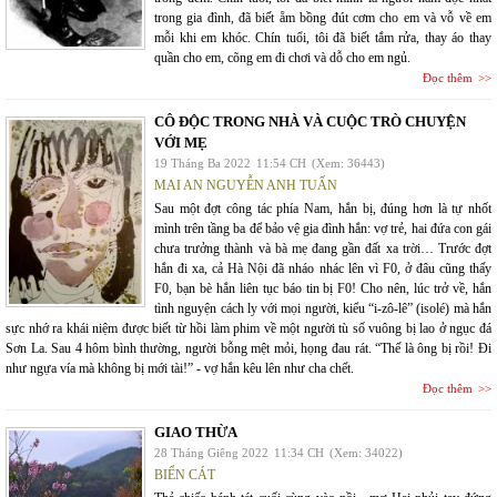
trong gia đình, đã biết ẵm bồng đút cơm cho em và vỗ về em
mỗi khi em khóc. Chín tuổi, tôi đã biết tắm rửa, thay áo thay
quần cho em, cõng em đi chơi và dỗ cho em ngủ.
Đọc thêm
CÔ ĐỘC TRONG NHÀ VÀ CUỘC TRÒ CHUYỆN
VỚI MẸ
19 Tháng Ba 2022
11:54 CH
(Xem: 36443)
MAI AN NGUYỄN ANH TUẤN
Sau một đợt công tác phía Nam, hắn bị, đúng hơn là tự nhốt
mình trên tầng ba để bảo vệ gia đình hắn: vợ trẻ, hai đứa con gái
chưa trưởng thành và bà mẹ đang gần đất xa trời… Trước đợt
hắn đi xa, cả Hà Nội đã nháo nhác lên vì F0, ở đâu cũng thấy
F0, bạn bè hắn liên tục báo tin bị F0! Cho nên, lúc trở về, hắn
tình nguyện cách ly với mọi người, kiểu “i-zô-lê” (isolé) mà hắn
sực nhớ ra khái niệm được biết từ hồi làm phim về một người tù số vuông bị lao ở ngục đá
Sơn La. Sau 4 hôm bình thường, người bỗng mệt mỏi, họng đau rát. “Thế là ông bị rồi! Đi
như ngựa vía mà không bị mới tài!” - vợ hắn kêu lên như cha chết.
Đọc thêm
GIAO THỪA
28 Tháng Giêng 2022
11:34 CH
(Xem: 34022)
BIỂN CÁT