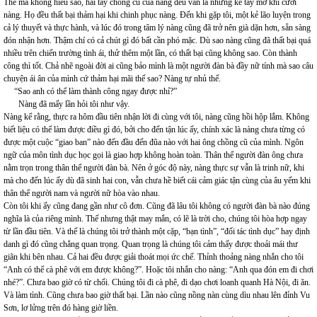
Thế mà không hiểu sao, hai tay chồng cũ của nàng đều vẫn là những kẻ tay mơ khi cưới
nàng. Họ đều thất bại thảm hại khi chinh phục nàng. Đến khi gặp tôi, một kẻ lão luyện trong
cả lý thuyết và thực hành, và lúc đó trong tâm lý nàng cũng đã trở nên già dặn hơn, sẵn sàng
đón nhận hơn. Thậm chí có cả chút gì đó bất cần phó mặc. Dù sao nàng cũng đã thất bại quá
nhiều trên chiến trường tình ái, thử thêm một lần, có thất bại cũng không sao. Còn thành
công thì tốt. Chả nhẽ ngoài đời ai cũng bảo mình là một người đàn bà đầy nữ tính mà sao câu
chuyện ái ân của mình cứ thảm hại mãi thế sao? Nàng tự nhủ thế.
“Sao anh có thể làm thành công ngay được nhỉ?”
Nàng đã mấy lần hỏi tôi như vậy.
Nàng kể rằng, thực ra hôm đầu tiên nhận lời đi cùng với tôi, nàng cũng hồi hộp lắm. Không
biết liệu có thể làm được điều gì đó, bởi cho đến tận lúc ấy, chính xác là nàng chưa từng có
được một cuộc “giao ban” nào đến đầu đến đũa nào với hai ông chồng cũ của mình. Ngôn
ngữ của môn tình dục học gọi là giao hợp không hoàn toàn. Thân thể người đàn ông chưa
nằm trọn trong thân thể người đàn bà. Nên ở góc độ này, nàng thực sự vẫn là trinh nữ, khi
mà cho đến lúc ấy dù đã sinh hai con, vẫn chưa hề biết cái cảm giác tận cùng của âu yếm khi
thân thể người nam và người nữ hòa vào nhau.
Còn tôi khi ấy cũng đang gần như cô đơn. Cũng đã lâu tôi không có người đàn bà nào đúng
nghĩa là của riêng mình. Thế nhưng thật may mắn, có lẽ là trời cho, chúng tôi hòa hợp ngay
từ lần đầu tiên. Và thế là chúng tôi trở thành một cặp, “bạn tình”, “đối tác tình dục” hay định
danh gì đó cũng chẳng quan trọng. Quan trọng là chúng tôi cảm thấy được thoải mái thư
giãn khi bên nhau. Cả hai đều được giải thoát mọi ức chế. Thỉnh thoảng nàng nhắn cho tôi
“Anh có thể cà phê với em được không?”. Hoặc tôi nhắn cho nàng: “Anh qua đón em đi chơi
nhé?”. Chưa bao giờ có từ chối. Chúng tôi đi cà phê, đi dạo chơi loanh quanh Hà Nội, đi ăn.
Và làm tình. Cũng chưa bao giờ thất bại. Lần nào cũng nồng nàn cùng dìu nhau lên đỉnh Vu
Sơn, lơ lửng trên đó hàng giờ liền.