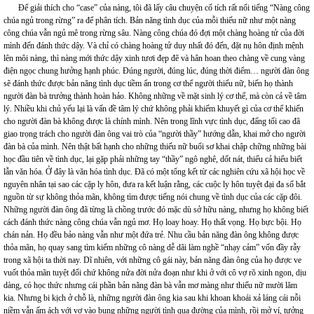
Để giải thích cho “case” của nàng, tôi đã lấy câu chuyện cổ tích rất nổi tiếng “Nàng công
chúa ngủ trong rừng” ra để phân tích. Bản năng tình dục của mỗi thiếu nữ như một nàng
công chúa vẫn ngủ mê trong rừng sâu. Nàng công chúa đó đợi một chàng hoàng tử của đời
mình đến đánh thức dậy. Và chỉ có chàng hoàng tử duy nhất đó đến, đặt nụ hôn định mệnh
lên môi nàng, thì nàng mới thức dậy xinh tươi đẹp đẽ và hân hoan theo chàng về cung vàng
điện ngọc chung hưởng hạnh phúc. Đúng người, đúng lúc, đúng thời điểm… người đàn ông
sẽ đánh thức được bản năng tình dục tiềm ẩn trong cơ thể người thiếu nữ, biến họ thành
người đàn bà trưởng thành hoàn hảo. Không những về mặt sinh lý cơ thể, mà còn cả về tâm
lý. Nhiều khi chủ yếu lại là vấn đề tâm lý chứ không phải khiếm khuyết gì của cơ thể khiến
cho người đàn bà không được là chính mình. Nên trong lĩnh vực tình dục, đấng tối cao đã
giao trọng trách cho người đàn ông vai trò của “người thầy” hướng dẫn, khai mở cho người
đàn bà của mình. Nên thật bất hạnh cho những thiếu nữ buổi sơ khai chập chững những bài
học đầu tiên về tình dục, lại gặp phải những tay “thầy” ngô nghê, dốt nát, thiếu cả hiểu biết
lẫn văn hóa. Ở đây là văn hóa tình dục. Đã có một tổng kết từ các nghiên cứu xã hội học về
nguyên nhân tại sao các cặp ly hôn, đưa ra kết luận rằng, các cuộc ly hôn tuyệt đại đa số bắt
nguồn từ sự không thỏa mãn, không tìm được tiếng nói chung về tình dục của các cặp đôi.
Những người đàn ông đã từng là chồng trước đó mặc dù sở hữu nàng, nhưng họ không biết
cách đánh thức nàng công chúa vẫn ngủ mơ. Họ loay hoay. Họ thất vọng. Họ bực bội. Họ
chán nản. Họ đều bảo nàng vẫn như một đứa trẻ. Nhu cầu bản năng đàn ông không được
thỏa mãn, họ quay sang tìm kiếm những cô nàng dễ dãi làm nghề “nhạy cảm” vốn đầy rẫy
trong xã hội ta thời nay. Dĩ nhiên, với những cô gái này, bản năng đàn ông của họ được ve
vuốt thỏa mãn tuyệt đối chứ không nửa đời nửa đoạn như khi ở với cô vợ rõ xinh ngon, dịu
dàng, có học thức nhưng cái phần bản năng đàn bà vẫn mơ màng như thiếu nữ mười lăm
kia. Nhưng bi kịch ở chỗ là, những người đàn ông kia sau khi khoan khoái xả láng cái nỗi
niềm vẫn ấm ách với vợ vào bụng những người tình qua đường của mình, rồi mở ví, tưởng