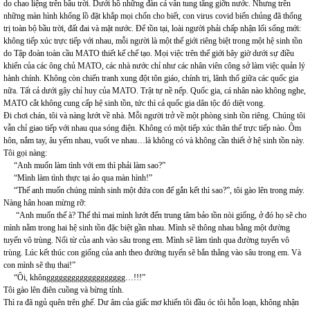
do chao liệng trên bầu trời. Dưới hồ những đàn cá vẫn tung tăng giỡn nước. Nhưng trên
những màn hình khổng lồ đặt khắp mọi chốn cho biết, con virus covid biến chủng đã thống
trị toàn bộ bầu trời, đất đai và mặt nước. Để tồn tại, loài người phải chấp nhận lối sống mới:
không tiếp xúc trực tiếp với nhau, mỗi người là một thế giới riêng biệt trong một hệ sinh tồn
do Tập đoàn toàn cầu MATO thiết kế chế tạo. Mọi việc trên thế giới bây giờ dưới sự điều
khiển của các ông chủ MATO, các nhà nước chỉ như các nhân viên công sở làm việc quản lý
hành chính. Không còn chiến tranh xung đột tôn giáo, chính trị, lãnh thổ giữa các quốc gia
nữa. Tất cả dưới gậy chỉ huy của MATO. Trật tự nề nếp. Quốc gia, cá nhân nào không nghe,
MATO cắt không cung cấp hệ sinh tồn, tức thì cả quốc gia dân tộc đó diệt vong.
Đi chơi chán, tôi và nàng lướt về nhà. Mỗi người trở về một phòng sinh tồn riêng. Chúng tôi
vẫn chỉ giao tiếp với nhau qua sóng điện. Không có một tiếp xúc thân thể trực tiếp nào. Ôm
hôn, nắm tay, âu yếm nhau, vuốt ve nhau…là không có và không cần thiết ở hệ sinh tồn này.
Tôi gọi nàng:
“Anh muốn làm tình với em thì phải làm sao?”
“Mình làm tình thực tại ảo qua màn hình!”
“Thế anh muốn chúng mình sinh một đứa con để gắn kết thì sao?”, tôi gào lên trong máy.
Nàng hân hoan mừng rỡ:
“Anh muốn thế à? Thế thì mai mình lướt đến trung tâm bảo tồn nòi giống, ở đó họ sẽ cho
mình nằm trong hai hệ sinh tồn đặc biệt gần nhau. Mình sẽ thông nhau bằng một đường
tuyến vô trùng. Nối từ của anh vào sâu trong em. Mình sẽ làm tình qua đường tuyến vô
trùng. Lúc kết thúc con giống của anh theo đường tuyến sẽ bắn thẳng vào sâu trong em. Và
con mình sẽ thụ thai!”
“Ôi, khônggggggggggggggggggg…!!!”
Tôi gào lên điên cuồng và bừng tỉnh.
Thì ra đã ngủ quên trên ghế. Dư âm của giấc mơ khiến tôi đầu óc tôi hỗn loạn, không nhận