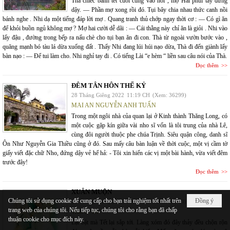
Thả chiếc bánh tét cuối cùng vào nồi , mợ Hai phủi tay đứng
dậy. — Phần mợ xong rồi đó. Tụi bây chia nhau thức canh nồi
bánh nghe . Nhi dạ một tiếng đáp lời mợ . Quang tranh thủ chớp ngay thời cơ : — Có gì ăn
để khỏi buồn ngủ không mợ ? Mợ hai cười dễ dãi : — Cái thằng này chỉ ăn là giỏi . Nhi vào
lấy đậu , đường trong bếp ra nấu chè cho tụi bạn ăn đi con. Thà từ ngoài vườn bước vào ,
quăng mạnh bó tàu lá dừa xuống đất . Thấy Nhi đang lúi húi nạo dừa, Thà đi đến giành lấy
bàn nạo : — Để tui làm cho. Nhi nghỉ tay đi . Có tiếng Lài “e hèm “ liền sau câu nói của Thà.
Đọc thêm
ĐÊM TÂN HÔN THẾ KỶ
28 Tháng Giêng 2022
11:19 CH
(Xem: 36299)
MAI AN NGUYỄN ANH TUẤN
Trong một ngôi nhà của quan lại ở Kinh thành Thăng Long, có
một cuộc gặp kín giữa vài nho sĩ vốn là tôi trung của nhà Lê,
cùng đôi người thuộc phe chúa Trịnh. Siêu quận công, danh sĩ
Ôn Như Nguyễn Gia Thiều cũng ở đó. Sau mấy câu bàn luận về thời cuộc, một vị cầm tờ
giấy viết đặc chữ Nho, đứng dậy vẻ hể hả: - Tôi xin hiến các vị một bài hành, vừa viết đêm
trước đây!
Đọc thêm
XUÂN MUỘN
Chúng tôi sử dụng cookie để cung cấp cho bạn trải nghiệm tốt nhất trên
Đồng ý
25 Tháng Giêng 2022
10:43 CH
(Xem: 32483)
trang web của chúng tôi. Nếu tiếp tục, chúng tôi cho rằng bạn đã chấp
Trần C. Trí
thuận cookie cho mục đích này.
Lật bật mà Tết lại sắp tới. Làng xóm đó đây thảy đều chộn rộn