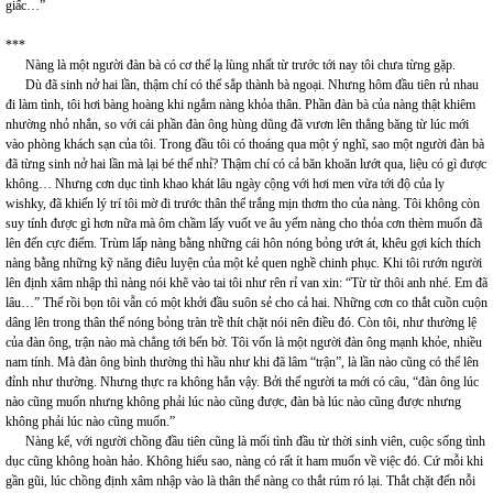
giấc…”
***
Nàng là một người đàn bà có cơ thể lạ lùng nhất từ trước tới nay tôi chưa từng gặp.
Dù đã sinh nở hai lần, thậm chí có thể sắp thành bà ngoại. Nhưng hôm đầu tiên rủ nhau
đi làm tình, tôi hơi bàng hoàng khi ngắm nàng khỏa thân. Phần đàn bà của nàng thật khiêm
nhường nhỏ nhắn, so với cái phần đàn ông hùng dũng đã vươn lên thẳng băng từ lúc mới
vào phòng khách sạn của tôi. Trong đầu tôi có thoáng qua một ý nghĩ, sao một người đàn bà
đã từng sinh nở hai lần mà lại bé thế nhỉ? Thậm chí có cả băn khoăn lướt qua, liệu có gì được
không… Nhưng cơn dục tình khao khát lâu ngày cộng với hơi men vừa tới độ của ly
wishky, đã khiến lý trí tôi mờ đi trước thân thể trắng mịn thơm tho của nàng. Tôi không còn
suy tính được gì hơn nữa mà ôm chầm lấy vuốt ve âu yếm nàng cho thỏa cơn thèm muốn đã
lên đến cực điểm. Trùm lấp nàng bằng những cái hôn nóng bỏng ướt át, khêu gợi kích thích
nàng bằng những kỹ năng điêu luyện của một kẻ quen nghề chinh phục. Khi tôi rướn người
lên định xâm nhập thì nàng nói khẽ vào tai tôi như rên rỉ van xin: “Từ từ thôi anh nhé. Em đã
lâu…” Thế rồi bọn tôi vẫn có một khởi đầu suôn sẻ cho cả hai. Những cơn co thắt cuồn cuộn
dâng lên trong thân thể nóng bỏng tràn trề thít chặt nói nên điều đó. Còn tôi, như thường lệ
của đàn ông, trận nào mà chẳng tới bến bờ. Tôi vốn là một người đàn ông mạnh khỏe, nhiều
nam tính. Mà đàn ông bình thường thì hầu như khi đã lâm “trận”, là lần nào cũng có thể lên
đỉnh như thường. Nhưng thực ra không hẳn vậy. Bởi thế người ta mới có câu, “đàn ông lúc
nào cũng muốn nhưng không phải lúc nào cũng được, đàn bà lúc nào cũng được nhưng
không phải lúc nào cũng muốn.”
Nàng kể, với người chồng đầu tiên cũng là mối tình đầu từ thời sinh viên, cuộc sống tình
dục cũng không hoàn hảo. Không hiểu sao, nàng có rất ít ham muốn về việc đó. Cứ mỗi khi
gần gũi, lúc chồng định xâm nhập vào là thân thể nàng co thắt rúm ró lại. Thắt chặt đến nỗi