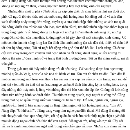
đêm. Chúng đang hân hoan mở tiệc trên những thân thể nằm chết một mình trong cô lạnh,
không có một người thân, không một nén hương hay một tiếng kinh cầu nguyện…
Nhưng đêm chợt bị phá vỡ bởi tiếng xe cấp cứu ghê rợn chạy hối hả như ma đuổi dọc
phố. Cả người tôi tức khắc rơi vào một trạng thái hoảng loạn bởi tiếng còi hú và ánh đèn
xanh đỏ nhấp nháy trong đêm vắng, xuyên qua cửa kính chập chờn những ảo ảnh ma quái.
Nó bỗng khiến cho trí não tôi hỗn loạn, tâm thần rối rít, tim thốt nhiên đập thập thõm loạn xạ
trong lồng ngực. Vốn từng không xa lạ gì với những thứ âm thanh ánh sáng đó, nhưng
trong đêm cô tịch của mùa dịch, không ngờ nó lại gây cho tôi một cảm giác kinh khủng. Có
một cơn ớn lạnh từ sống lưng lan lên đỉnh đầu, xuôi xuống tận các đầu chi, khiến cả thân thể
tôi như bị đông cứng. Tôi cứ ngồi bất động trên ghế như thế hồi lâu. Lạnh cứng. Chiếc xe
cấp cứu chạy trong đêm chuyên chở bệnh nhân đã tắt tiếng khuất dạng lâu rồi nhưng tôi
không thể nào tự đưa mình trở về trạng thái bình thường được. Tôi cứ thế chìm xuống, mê đi
trên ghế…
Trong giấc mơ, tôi thấy mình đang trôi đi bên nàng. Cả hai cùng được bao bọc trong
một bộ quần áo kỳ lạ, như của các nhà du hành vũ trụ. Kín mít từ chân tới đầu. Trên đầu là
một cái mũ trong suốt tròn xoe, thò ra hai cái vòi như cặp râu của con côn trùng, một râu để
hút khí vào, một râu thải khí ra. Sau lưng có cái ba lô đính liền cũng kỳ lạ không kém, trong
đầy những thứ máy móc lạ lùng với những đèn chỉ báo xanh đỏ lập lòe. Chúng tôi lướt cùng
nhau trên những bánh xe dưới chân. Tôi nhìn ra xung quanh, mọi người ai cũng thế. Cũng
trong một bộ áo quần trong suốt với những cái ba lô dị kỳ. Trẻ con, người lớn, người già,
người trẻ… lướt đi bên nhau trong im lặng. Kinh ngạc, tôi hốt hoảng gọi nàng: “Em ơi”.
Nàng đáp: “Gì thế anh?”. Tiếng vang vang như nghe qua điện thoại. Mà đúng là chúng tôi
nói chuyện với nhau qua sóng điện, cái bộ quần áo cách âm cách nhiệt ngăn chặn tuyệt đối
mọi tác động ngoại cảnh đến thân thể con người. Mà ngoài trời, nắng vẫn rực rỡ. Cây cối
vẫn ra lá xanh non, đơm hoa ngát mắt. Sông vẫn chảy, gió vẫn reo. Những con chim vẫn tự