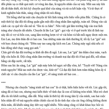
đến phản xạ co thắt quá mức cơ vòng âm đạo, là nguyên nhân của sự này. Mãi sau này khi
đã rất thân thiết, tôi hỏi kỹ chuyện quá khứ của nàng và rút ra kết luận vậy. Và từ thực tế
kinh nghiệm bản thân, nàng công nhận tôi nói đúng.
Tôi bỗng nhớ lại một câu chuyện từ hồi lính tráng trên biên viễn phía Bắc. Chẳng là có
một thời kỳ đại đội tôi đóng quân gần một đội công nhân lâm nghiệp, toàn nữ. Đúng vào cái
cảnh các cụ quê tôi vẫn mô tả: “lồn tù cu hãm”. Nên việc gái lâm trường bập vào trai lính
tráng như chuyện tất nhiên. Chuyện là lão Lai “già”- gọi vậy vì ở quê trước khi đi lính tay
này đã có vợ và bốn con, sang lâm trường lượn vè vè vài hôm và bắt mối ngay được một em.
Em Lan, mẹ đơn thân đã có hai con. Sau những màn tán tỉnh thường lệ, tối ấy Lai “già” nói
với bọn choai chúng tôi: “Đêm nay tao sang tập kích em Lan. Chúng mày ngủ nhà nếu có
báo động nhớ chạy sang gọi anh.”
Chín giờ tối đại đội trưởng ra lệnh tắt đèn đi ngủ. Lát sau, Lai “già” âm thầm chui màn, vạch
liếp cửa luồn đi. Đội công nhân lâm trường và doanh trại đại đội tôi ở hai quả đồi, nối nhau
bằng cái đập nước, rất tiện.
Hôm sau lúc ăn sáng, Lai “già” mặt mày hớn hở ngực nở đầy rôm, kể: “Tuyệt vời! Nàng còn
trinh nguyên! Mãi tao mới cho được vào, khít rịt!” Cả đại đội lính hơn trăm thằng hôm ấy tí
chết sặc vì câu chuyện của lão Lai “già”, về nàng trinh nữ hai con…
***
Nhưng câu chuyện “nàng trinh nữ hai con” là có thật, hiển hiện luôn với tôi. Lúc gặp tôi,
nàng đã có hai con, nhưng mọi kiến thức về tình dục là con số không tròn trĩnh. Mọi trò chơi
đều do tôi khởi xướng, dẫn dắt. May mắn là thời kỳ đó trong tâm lý của mình, sau hai cuộc
hôn nhân đổ vỡ mà nguyên nhân chính của nó là do tình dục của các ông chồng không được
thỏa mãn, đã khiến nàng day dứt suy nghĩ nhiều. Nên nàng cũng có khát khao học hỏi và