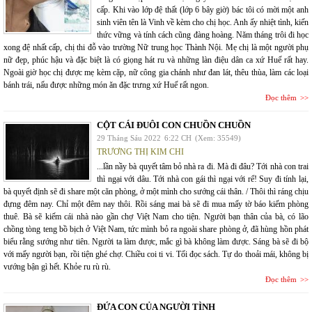
cấp. Khi vào lớp đệ thất (lớp 6 bây giờ) bác tôi có mời một anh
sinh viên tên là Vinh về kèm cho chị học. Anh ấy nhiệt tình, kiến
thức vững và tính cách cũng đàng hoàng. Năm tháng trôi đi học
xong đệ nhất cấp, chị thi đỗ vào trường Nữ trung học Thành Nội. Mẹ chị là một người phụ
nữ đẹp, phúc hậu và đặc biệt là có giọng hát ru và những làn điệu dân ca xứ Huế rất hay.
Ngoài giờ học chị được mẹ kèm cặp, nữ công gia chánh như đan lát, thêu thùa, làm các loại
bánh trái, nấu được những món ăn đặc trưng xứ Huế rất ngon.
Đọc thêm
CỘT CÁI ĐUÔI CON CHUỒN CHUỒN
29 Tháng Sáu 2022
6:22 CH
(Xem: 35549)
TRƯƠNG THỊ KIM CHI
...lần nầy bà quyết tâm bỏ nhà ra đi. Mà đi đâu? Tới nhà con trai
thì ngại với dâu. Tới nhà con gái thì ngại với rể! Suy đi tính lại,
bà quyết định sẽ đi share một căn phòng, ở một mình cho sướng cái thân. / Thôi thì ráng chịu
đựng đêm nay. Chỉ một đêm nay thôi. Rồi sáng mai bà sẽ đi mua mấy tờ báo kiếm phòng
thuê. Bà sẽ kiếm cái nhà nào gần chợ Việt Nam cho tiện. Người bạn thân của bà, có lão
chồng tòng teng bồ bịch ở Việt Nam, tức mình bỏ ra ngoài share phòng ở, đã hùng hồn phát
biểu rằng sướng như tiên. Người ta làm được, mắc gì bà không làm được. Sáng bà sẽ đi bộ
với mấy người bạn, rồi tiện ghé chợ. Chiều coi ti vi. Tối đọc sách. Tự do thoải mái, không bị
vướng bận gì hết. Khỏe ru rù rù.
Đọc thêm
ĐỨA CON CỦA NGƯỜI TÌNH