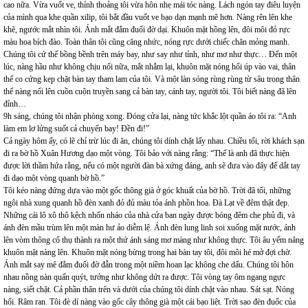
cao nữa. Vừa vuốt ve, thỉnh thoảng tôi vừa hôn nhẹ mái tóc nàng. Lách ngón tay điêu luyện
của mình qua khe quần xilip, tôi bắt đầu vuốt ve bạo dạn mạnh mẽ hơn. Nàng rên lên khe
khẽ, ngước mắt nhìn tôi. Ánh mắt đắm đuối đờ dại. Khuôn mặt hồng lên, đôi môi đỏ rực
màu hoa bích đào. Toàn thân tôi cũng căng nhức, nóng rực dưới chiếc chăn mỏng manh.
Chúng tôi cứ thế bồng bềnh trên máy bay, như say như tỉnh, như mơ như thực… Đến một
lúc, nàng hầu như không chịu nổi nữa, mắt nhắm lại, khuôn mặt nóng hổi úp vào vai, thân
thể co cứng kẹp chặt bàn tay tham lam của tôi. Và một làn sóng rùng rùng từ sâu trong thân
thể nàng nổi lên cuồn cuộn truyền sang cả bàn tay, cánh tay, người tôi. Tôi biết nàng đã lên
đỉnh…
9h sáng, chúng tôi nhận phòng xong. Đóng cửa lại, nàng tức khắc lột quần áo tôi ra: “Anh
làm em lơ lửng suốt cả chuyến bay! Đền đi!”
Cả ngày hôm ấy, có lẽ chỉ trừ lúc đi ăn, chúng tôi dính chặt lấy nhau. Chiều tối, rời khách sạn
đi ra bờ hồ Xuân Hương dạo một vòng. Tôi bảo với nàng rằng: “Thế là anh đã thực hiện
được lời thầm hứa rằng, nếu có một người đàn bà xứng đáng, anh sẽ đưa vào đây để dắt tay
đi dạo một vòng quanh bờ hồ.”
Tôi kéo nàng đứng dựa vào một gốc thông già ở góc khuất của bờ hồ. Trời đã tối, những
ngôi nhà xung quanh hồ đèn xanh đỏ đủ màu tỏa ánh phồn hoa. Đà Lạt về đêm thật đẹp.
Những cái lô xô thô kệch nhốn nháo của nhà cửa ban ngày được bóng đêm che phủ đi, và
ánh đèn mầu trùm lên một màn hư ảo diễm lệ. Ánh đèn lung linh soi xuống mặt nước, ánh
lên vòm thông cổ thụ thành ra một thứ ánh sáng mơ màng như không thực. Tôi âu yếm nâng
khuôn mặt nàng lên. Khuôn mặt nóng bừng trong hai bàn tay tôi, đôi môi hé mở đợi chờ.
Ánh mắt say mê đắm đuối đờ đẫn trong một niềm hoan lạc không che dấu. Chúng tôi hôn
nhau nồng nàn quấn quýt, tưởng như không dứt ra được. Tôi vòng tay ôm ngang ngực
nàng, siết chặt. Cả phần thân trên và dưới của chúng tôi dính chặt vào nhau. Sát sạt. Nóng
hổi. Râm ran. Tôi đè dí nàng vào gốc cây thông già một cái bạo liệt. Trời sao đèn đuốc của