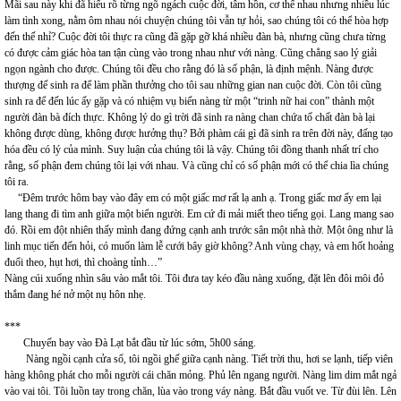
Mãi sau này khi đã hiểu rõ từng ngõ ngách cuộc đời, tâm hồn, cơ thể nhau nhưng nhiều lúc
làm tình xong, nằm ôm nhau nói chuyện chúng tôi vẫn tự hỏi, sao chúng tôi có thể hòa hợp
đến thế nhỉ? Cuộc đời tôi thực ra cũng đã gặp gỡ khá nhiều đàn bà, nhưng cũng chưa từng
có được cảm giác hòa tan tận cùng vào trong nhau như với nàng. Cũng chẳng sao lý giải
ngọn ngành cho được. Chúng tôi đều cho rằng đó là số phận, là định mệnh. Nàng được
thượng đế sinh ra để làm phần thưởng cho tôi sau những gian nan cuộc đời. Còn tôi cũng
sinh ra để đến lúc ấy gặp và có nhiệm vụ biến nàng từ một “trinh nữ hai con” thành một
người đàn bà đích thực. Không lý do gì trời đã sinh ra nàng chan chứa tố chất đàn bà lại
không được dùng, không được hưởng thụ? Bởi phàm cái gì đã sinh ra trên đời này, đấng tạo
hóa đều có lý của mình. Suy luận của chúng tôi là vậy. Chúng tôi đồng thanh nhất trí cho
rằng, số phận đem chúng tôi lại với nhau. Và cũng chỉ có số phận mới có thể chia lìa chúng
tôi ra.
“Đêm trước hôm bay vào đây em có một giấc mơ rất lạ anh ạ. Trong giấc mơ ấy em lại
lang thang đi tìm anh giữa một biển người. Em cứ đi mải miết theo tiếng gọi. Lang mang sao
đó. Rồi em đột nhiên thấy mình đang đứng cạnh anh trước sân một nhà thờ. Một ông như là
linh mục tiến đến hỏi, có muốn làm lễ cưới bây giờ không? Anh vùng chạy, và em hốt hoảng
đuổi theo, hụt hơi, thì choàng tỉnh…”
Nàng cúi xuống nhìn sâu vào mắt tôi. Tôi đưa tay kéo đầu nàng xuống, đặt lên đôi môi đỏ
thắm đang hé nở một nụ hôn nhẹ.
***
Chuyến bay vào Đà Lạt bắt đầu từ lúc sớm, 5h00 sáng.
Nàng ngồi cạnh cửa sổ, tôi ngồi ghế giữa cạnh nàng. Tiết trời thu, hơi se lạnh, tiếp viên
hàng không phát cho mỗi người cái chăn mỏng. Phủ lên ngang người. Nàng lim dim mắt ngả
vào vai tôi. Tôi luồn tay trong chăn, lùa vào trong váy nàng. Bắt đầu vuốt ve. Từ đùi lên. Lên