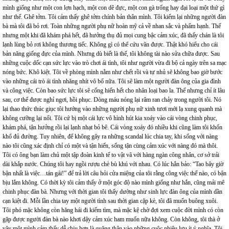
mình giống như một con lợn hạch, một con dê đực, một con gà trống hay đại loại một thứ gì
như thế. Ghê tởm. Tôi cảm thấy ghê tởm chính bản thân mình. Tôi kiểm lại những người đàn
bà mà tôi đã bỏ rơi. Toàn những người phụ nữ hoàn mỹ cả về nhan sắc và phẩm hạnh. Thế
nhưng một khi đã khám phá hết, đã hưởng thụ đủ mọi cung bậc cảm xúc, đã thấy chán là tôi
lạnh lùng bỏ rơi không thương tiếc. Không gì có thể cứu vãn được. Thật khó hiểu cho cái
bản năng giống đực của mình. Nhưng dù biết là thế, tôi không tài nào sửa chữa được. Sau
những cuộc dốc cạn sức lực vào trò chơi ái tình, tôi như người vừa đi bộ cả ngày trên sa mạc
nóng bức. Khô kiệt. Tôi về phòng mình nằm như chết rồi và tự nhủ sẽ không bao giờ bước
vào những cái trò ái tình nhăng nhít vô bổ nữa. Tôi sẽ làm một người đàn ông của gia đình
và công việc. Còn bao sức lực tôi sẽ cống hiến hết cho nhân loại bao la. Thế nhưng chỉ ít lâu
sau, cơ thể được nghỉ ngơi, hồi phục. Dòng máu nóng lại râm ran chảy trong người tôi. Nó
lại thao thức thúc giục tôi hướng vào những người phụ nữ xinh tươi mới lạ xung quanh mà
không cưỡng lại nổi. Tôi cứ bị một cái lực vô hình hút kia xoáy vào cái vòng chinh phục,
khám phá, tận hưởng rồi lại lạnh nhạt bỏ bê. Cái vòng xoáy đó nhiều khi cũng làm tôi khốn
khổ đủ đường. Tuy nhiên, để không gây ra những scandal lúc chia tay, khi sống với nàng
nào tôi cũng xác định chỉ có một và tận hiến, sống tận cùng cảm xúc với nàng đó mà thôi.
Tôi có ông bạn làm chủ một tập đoàn kinh tế to vật vã với hàng ngàn công nhân, cơ sở trải
dài khắp nước. Chúng tôi hay ngồi rượu chè bù khú với nhau. Có lúc hắn bảo: “Tao bây giờ
bận nhất là việc…tán gái!” để trả lời câu hỏi cửa miệng của tôi rằng công việc thế nào, có bận
bịu lắm không. Có thời kỳ tôi cảm thấy ở một góc độ nào mình giống như hắn, cũng mải mê
chinh phục đàn bà. Nhưng với thời gian tôi thấy dường như sinh lực đàn ông của mình dần
cạn kiệt đi. Mỗi lần chia tay một người tình sau thời gian cặp kè, tôi đã muốn buông xuôi.
Tôi phó mặc không còn hăng hái đi kiếm tìm, mà mặc kệ chờ đợi xem cuộc đời mình có còn
gặp được người đàn bà nào khơi dậy cảm xúc ham muốn nữa không. Còn không, tôi thà ở
vậy một mình cảm thấy dễ chịu hơn là quăng thân vào những cuộc phiêu lưu ít ý nghĩa. Tôi