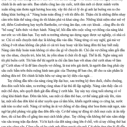
chính là do anh tạo nên. Bao nhiêu công lao cày cuốc, tưới tắm mới có được mảnh vườn
xuân nồng nàn thơm ngát hương hoa này, vậy thì chả có lý do gì anh lại buông em ra cho
thằng khác hưởng cả.” Nàng hoàn toàn đồng ý với tôi điều đó. Thậm chí là những điểm nhạy
cảm trên thân thể nàng cũng do tôi khám phá và khai sáng cho. Những khái niệm như mô vệ
nữ, điểm Grafenberg hay tuyến Bartholin, cơ vòng âm đạo, cơn cực khoái…cũng đều do tôi
“bổ sung” kiến thức và thực hành. Nàng kể, hồi đầu tiên cuộc sống vợ chồng của nàng khá
mơ ước so với đám bạn. Tuy mới ra trường nhưng tạo dựng ngay được sự nghiệp, có nhà có
xe. Chỉ có mỗi chuyện tình dục là không đâu vào đâu. Nàng từng có suy nghĩ, giá mà vợ
chồng ở với nhau không cần phải có cái trò loay hoay vật lộn hàng đêm thì hay biết mấy.
Nàng cảm thấy hoàn toàn không có nhu cầu gì về chuyện đó. Chỉ cần vợ chồng nằm gối đầu
tay cho nhau, chuyện trò, hôn hít, âu yếm nhau tí chút rồi đi ngủ. Thế là đủ. Nghe nàng nói
tôi phì buồn cười. Tôi bảo thế thì người ta chỉ cần làm bạn với nhau chứ cưới nhau về làm
gì? Cưới nhau về là để làm chuyện vợ chồng, là trai trên gái dưới, là người đàn ông phải cày
sâu cuốc bẫm trên thửa ruộng hình tam giác của Thượng đế ban cho, để cho ra sản phẩm là
những đứa trẻ. Đó chính là hiện hữu sự sáng tạo kỳ diệu của ngài…
Tay chồng đầu tiên của nàng cùng lớp đại học, sau trường kỳ theo đuổi, chiều chuộng,
đưa đón suốt bốn năm, ra trường cùng nhau ở lại thủ đô lập nghiệp. Nàng cảm thấy cần có
một chỗ dựa, nên quyết định gật đầu đồng ý cưới hắn. Tay này tuy cùng tuổi nhưng có vẻ
cũng khá thành thạo. Đêm tân hôn, sau một cú đâm thô bạo, cơ thể nàng giật nảy lên, rúm
lại, một nỗi đau đớn khó tả như xuyên qua cả tâm hồn, khiến người nàng co cứng lại, nước
mắt trào ra như suối. Nàng cứ tưởng ân ái vợ chồng sẽ dịu dàng như hoa thơm mật ngọt, nào
ngờ lại phũ phàng vùi giập đau đớn đến vậy. Cơ thể nàng tự động từ chối mọi cuộc ái ân tiếp
theo, dù cả hai đều cố gắng tìm mọi cách khắc phục. Tay chồng vẫn không thể nào xâm nhập
vào sâu trong trận địa được. Và bi kịch của đời nàng càng lớn ở chỗ, với cả tay chồng thứ hai
sau này cũng vậy. Cũng vẫn cứ hy sinh anh dũng ngoài cửa mở. Cái phản ứng tâm lý đã dẫn