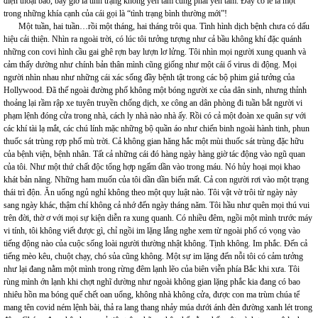
điện thoại bảo, bây giờ là tình trạng không yên tâm cũng phải yên tâm. Đây có lẽ là một
trong những khía cạnh của cái gọi là “tình trạng bình thường mới”!
Một tuần, hai tuần…rồi một tháng, hai tháng trôi qua. Tình hình dịch bệnh chưa có dấu
hiệu cải thiện. Nhìn ra ngoài trời, có lúc tôi tưởng tượng như cả bầu không khí đặc quánh
những con covi hình cầu gai ghê rợn bay lượn lơ lửng. Tôi nhìn mọi người xung quanh và
cảm thấy dường như chính bản thân mình cũng giống như một cái ổ virus di động. Mọi
người nhìn nhau như những cái xác sống đầy bệnh tật trong các bộ phim giả tưởng của
Hollywood. Đã thế ngoài đường phố không một bóng người xe của dân sinh, nhưng thỉnh
thoảng lại rầm rập xe tuyên truyền chống dịch, xe công an dân phòng đi tuần bắt người vi
phạm lệnh đóng cửa trong nhà, cách ly nhà nào nhà ấy. Rồi có cả một đoàn xe quân sự với
các khí tài lạ mắt, các chú lính mặc những bộ quần áo như chiến binh ngoài hành tinh, phun
thuốc sát trùng rợp phố mù trời. Cả không gian hăng hắc một mùi thuốc sát trùng đặc hữu
của bệnh viện, bệnh nhân. Tất cả những cái đó hàng ngày hàng giờ tác động vào ngũ quan
của tôi. Như một thứ chất độc tổng hợp ngấm dần vào trong máu. Nó hủy hoại mọi khao
khát bản năng. Những ham muốn của tôi dần dần biến mất. Cả con người rơi vào một trạng
thái trì độn. Ăn uống ngủ nghỉ không theo một quy luật nào. Tôi vật vờ trôi từ ngày này
sang ngày khác, thậm chí không cả nhớ đến ngày tháng năm. Tôi hầu như quên mọi thú vui
trên đời, thờ ơ với mọi sự kiện diễn ra xung quanh. Có nhiều đêm, ngồi một mình trước máy
vi tính, tôi không viết được gì, chỉ ngồi im lặng lắng nghe xem từ ngoài phố có vọng vào
tiếng động nào của cuộc sống loài người thường nhật không. Tịnh không. Im phắc. Đến cả
tiếng mèo kêu, chuột chạy, chó sủa cũng không. Một sự im lặng đến nỗi tôi có cảm tưởng
như lại đang nằm một mình trong rừng đêm lạnh lẽo của biên viễn phía Bắc khi xưa. Tôi
rùng mình ớn lạnh khi chợt nghĩ dường như ngoài không gian lặng phắc kia đang có bao
nhiêu hồn ma bóng quế chết oan uổng, không nhà không cửa, được con ma trùm chúa tể
mang tên covid ném lệnh bài, thả ra lang thang nhảy múa dưới ánh đèn đường xanh lét trong