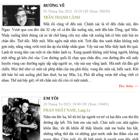
ĐƯỜNG VỀ
02 Tháng Sáu 2022
10:20 CH
(Xem: 30030)
TRẦN THANH CẢNH
Mãi rồi cũng về đến núi. Chính xác là về đến chân núi, đèo
Ngao. Vượt qua con đèo dài 32 cây số cả lên lẫn xuống này, mới đến bản Tồng, quê Mìn.
Nhảy xuống khỏi thùng cái xe tải chở hàng cứu trợ, nằm vật xuống bãi cỏ bên một búi tre
chân đèo. Thở dốc. Mệt mỏi. Mìn ngửa mặt nhìn trời. Trời đầu thu xanh thẳm không một
gợn mây, nắng vàng rười rượi ấm áp tỏa khắp nhân gian. Vậy mà sao Mìn thấy lạnh lẽo quá.
Lạnh từ trong tâm can ruột rà sâu thẳm lạnh ra. Xung quanh không một bóng người, không
một tiếng gà kêu chó sủa. Con đường quốc lộ chạy qua chân đèo, con đường đèo nối mấy
huyện vùng cao thường ngày tấp nập người xe, vậy mà nay vắng lạnh. Mà mới chỉ đầu giờ
chiều. Mọi thứ như có một cái phép thần của mụ phù thủy, vung lên một cái, biến sạch. Khi
dời bản bỏ núi xuống phố làm thuê, ba tay Mìn, Lù, Phủ đã uống rượu thề sống chết có
nhau. Thế mà bây giờ, về tới chân núi chỉ còn có một mình…
Đọc thêm
EM TÔI
20 Tháng Tư 2022
10:00 CH
(Xem: 33481)
PHAN NHẬT NAM
,
Lang Le
Năm em lên ba, bố tôi bỏ lại người vợ trẻ và hai đứa con thơ lên
đường tập kết. Tôi hơn em sáu tuổi. Chín tuổi con nhà nghèo
khôn lắm, tôi đủ khôn để thấy khuôn mặt mẹ buồn hiu hắt,
những tiếng thở dài và những giọt nước mắt âm thầm của mẹ
trong đêm. Chín tuổi, tôi đã biết mình là người nam độc nhất