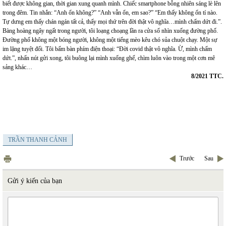
biết được không gian, thời gian xung quanh mình. Chiếc smartphone bỗng nhiên sáng lè lên
trong đêm. Tin nhắn: “Anh ổn không?” “Anh vẫn ổn, em sao?” “Em thấy không ổn tí nào.
Tự dưng em thấy chán ngán tất cả, thấy mọi thứ trên đời thật vô nghĩa…mình chấm dứt đi.”.
Bàng hoàng ngây ngất trong người, tôi loạng choạng lần ra cửa sổ nhìn xuống đường phố.
Đường phố không một bóng người, không một tiếng mèo kêu chó sủa chuột chạy. Một sự
im lặng tuyệt đối. Tôi bấm bàn phím điện thoại: “Đời covid thật vô nghĩa. Ừ, mình chấm
dứt.”, nhấn nút gửi xong, tôi buông lại mình xuống ghế, chìm luôn vào trong một cơn mê
sảng khác…
8/2021 TTC.
TRẦN THANH CẢNH
Trước
Sau
Gửi ý kiến của bạn