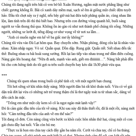
Chúng tôi đang ngồi trên bãi cỏ ven bờ hồ Xuân Hương, ngắm mặt nước phẳng lặng như
chiếc gương khổng lồ. Bãi cỏ xanh dày mềm mại, sạch sẽ êm ái giống một chiếc đệm tuyệt
hảo. Đầu tôi chợt nảy ra ý nghĩ, nếu bây giờ mà hai đứa tuột phăng quần áo, cùng nhau lăn
lộn, làm tình trên đó thì thú biết bao. Nhưng trên con đường vòng quanh hồ, buổi sáng
người xe vẫn thong thả qua. Không ồn ào gào rú như nơi thành phố chúng tôi sống. Những
người, những xe lướt đi, tiếng động cơ như vọng về từ nơi xa lắm…
“Anh có muốn nghe em kể về ba giấc mơ ấy không?”
Chúng tôi vừa vào Đà Lạt hôm qua. Bay chuyến sớm. Nhận phòng, đóng cửa lại là nhào vào
nhau. Xâm nhập ngay. Vò xé. Quằn quại. Dồn dập. Rung giật. Quấn riết. Siết nhau đến tắc
thở. Buông nhau ra bải hoải sung sướng. Rồi lại lao tiếp vào nhau trong mê đắm điên cuồng.
Nàng gào lên hoang dại: “Nữa đi anh, mạnh vào anh, giết em điiiiiiiii…”. Nàng bắt phải đền
bù cho cơn hứng tình do tôi gợi ra trên suốt chuyến bay kéo dài 1h30 phút vừa qua.
***
Chúng tôi quen nhau trong buổi cà phê tình cờ, với một người bạn chung.
Tôi hơi sững sờ khi nhìn thấy nàng. Một người đàn bà rất khó đoán tuổi. Vừa có vẻ già
dặn trải đời lại vừa có những nét trẻ trung thậm chí là thơ ngây toát ra từ nhan sắc, dáng vẻ
đến cách ăn mặc.
“Trông em như một cây kem sô cô la ngọt ngào mát lạnh vậy!”
Đó là cảm giác đầu tiên của tôi về nàng. Khi sau này đã thân thiết rồi, đã là một rồi, nàng mới
hỏi: “Cảm tưởng đầu tiên của anh về em thế nào?”
Tôi đang cô đơn. Còn nàng cũng vừa bước ra khỏi cuộc hôn nhân thứ hai, cùng một cô con
gái chưa đầy hai tuổi. Vẫn còn bú mẹ.
“Thực ra là bọn em chia tay cách đây gần ba năm rồi. Cưới và chia tay, chỉ có ba tháng.
Chia tay xong, về nhà mình em mới biết là có thai. Nhưng tình cảm đổ vỡ, cạn kiệt rồi nên