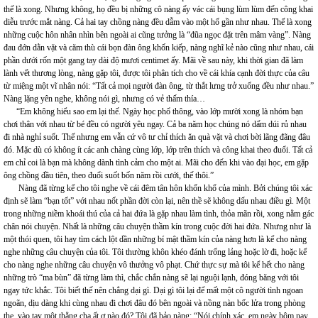
thế là xong. Nhưng không, họ đều bị những cô nàng ấy vác cái bụng lùm lùm đến công khai
diễu trước mắt nàng. Cả hai tay chồng nàng đều dẫm vào một hố gần như nhau. Thế là xong
những cuộc hôn nhân nhìn bên ngoài ai cũng tưởng là “đũa ngọc đặt trên mâm vàng”. Nàng
đau đớn dằn vặt và căm thù cái bọn đàn ông khốn kiếp, nàng nghĩ kẻ nào cũng như nhau, cái
phần dưới rốn một gang tay dài độ mươi centimet ấy. Mãi về sau này, khi thời gian đã làm
lành vết thương lòng, nàng gặp tôi, được tôi phân tích cho về cái khía cạnh đời thực của câu
từ miệng một vĩ nhân nói: “Tất cả mọi người đàn ông, từ thắt lưng trở xuống đều như nhau.”
Nàng lặng yên nghe, không nói gì, nhưng có vẻ thấm thía…
“Em không hiểu sao em lại thế. Ngày học phổ thông, vào lớp mười xong là nhóm bạn
chơi thân với nhau từ bé đều có người yêu ngay. Cả ba năm học chúng nó dấm dúi rủ nhau
đi nhà nghỉ suốt. Thế nhưng em vẫn cứ vô tư chỉ thích ăn quà vặt và chơi bời lãng đãng đâu
đó. Mặc dù có không ít các anh chàng cùng lớp, lớp trên thích và công khai theo đuổi. Tất cả
em chỉ coi là bạn mà không dành tình cảm cho một ai. Mãi cho đến khi vào đại học, em gặp
ông chồng đầu tiên, theo đuổi suốt bốn năm rồi cưới, thế thôi.”
Nàng đã từng kể cho tôi nghe về cái đêm tân hôn khốn khổ của mình. Bởi chúng tôi xác
định sẽ làm “bạn tốt” với nhau nốt phần đời còn lại, nên thề sẽ không dấu nhau điều gì. Một
trong những niềm khoái thú của cả hai đứa là gặp nhau làm tình, thỏa mãn rồi, xong nằm gác
chân nói chuyện. Nhất là những câu chuyện thầm kín trong cuộc đời hai đứa. Nhưng như là
một thói quen, tôi hay tìm cách lột dần những bí mật thầm kín của nàng hơn là kể cho nàng
nghe những câu chuyện của tôi. Tôi thường khôn khéo đánh trống lảng hoặc lờ đi, hoặc kể
cho nàng nghe những câu chuyện vô thưởng vô phạt. Chứ thực sự mà tôi kể hết cho nàng
những trò “ma bùn” đã từng làm thì, chắc chắn nàng sẽ lại nguội lạnh, đóng băng với tôi
ngay tức khắc. Tôi biết thế nên chẳng dại gì. Dại gì tôi lại để mất một cô người tình ngoan
ngoãn, dịu dàng khi cùng nhau đi chơi đâu đó bên ngoài và nồng nàn bốc lửa trong phòng
the, vào tay một thằng cha ất ơ nào đó? Tôi đã bảo nàng: “Nói chính xác, em ngày hôm nay