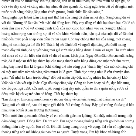
huyền bí của hồ nước này. Những lúc đó, anh đã tự nhủ thầm, nếu mà mình có bạn gái, sẽ
đưa vào đây chơi và cùng nắm tay nhau đi dạo quanh hồ, cùng ngồi trên bãi cỏ để ngắm mặt
nước buổi sáng phẳng lặng như chiếc gương, buổi chiều lăn tăn sóng.”
Nàng nghi ngờ là bởi tuần trăng mật thứ hai của nàng đã diễn ra nơi đây. Nàng cũng đã kể
với tôi. Nhưng đó là tuần “vỡ mật” thì đúng hơn. Đầy cay đắng và thất bại thảm hại. Có lẽ nó
khởi đầu cho sự đổ vỡ không tránh khỏi của một cuộc hôn nhân vội vã. Nàng bị khủng
hoảng trầm trọng sau những sự cố về sức khỏe và tinh thần, hậu quả của cuộc đổ vỡ lần thứ
nhất đến mức phải nhập viện điều trị dài ngày. Còn tay chồng thứ hai của nàng, một chàng
công tử con nhà gia thế đất Hà Thành bị sét đánh bởi vẻ ngoài dịu dàng yếu đuối mong
manh đầy nữ tính, đã quyết bằng mọi giá cưới nàng bằng được. Luôn và ngay. Họ cưới nhau
khi chưa có sự tìm hiểu cần thiết và đủ về nhau. Lệch pha. Ngay đêm đầu tiên của tuần trăng
mật, đã là một sự thất bại thảm hại của trang thanh niên hùng dũng cao một mét tám mươi,
nặng bảy mươi lăm ki lô gam. Khi không thể nào công phá “thành lũy” của một cô nàng chỉ
có một mét năm tám và nặng năm mươi ki lô gam. Tình dục tưởng như là câu chuyện đơn
giản, “dễ như ăn kem trước cổng” đối với nhiều cặp đôi, nhưng nhiều lúc lại cực kỳ khó
khăn và bí ẩn với cặp khác. Cặp đôi này cũng vậy. Công tử loay hoay cả tối, đạn bắn tung
tóe rồi gục ngã trước cửa mở, tuyệt vọng vùng dậy mặc quần áo đi ra quán uống rượu cả
đêm, mặc kệ cô vợ trẻ nằm bẽ bàng. Thất bại thảm hại.
“Em đồng ý. Em cũng muốn xóa ký ức cay đắng về cái tuần trăng mật thảm hại kia đi.”
Nàng nói với tôi thế, sau khi nghe giải thích. Và chúng tôi bay. Bây giờ chúng tôi đang ở bên
nhau trên bờ hồ Xuân Hương thơ mộng.
“Hôm mới làm quen anh, đêm ấy về em có một giấc mơ lạ lùng. Em thấy mình đi trong một
đám đông người. Đông lắm. Đi tìm anh. Em nghe thoang thoảng tiếng anh gọi bên tai nhưng
không nhìn thấy người. Em cứ đi. Đi mãi. Lang thang trong vô vọng. Tai vẫn cứ nghe loáng
thoáng tiếng anh mà không tài nào tìm ra người. Tuyệt vọng. Em bật khóc và bừng tỉnh