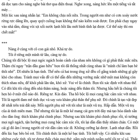
đã đọc tạm cho nàng nghe bài thơ qua điện thoại. Nghe xong, nàng hức lên một tiếng và tắt
máy…
Một lúc sau nàng nhắn lại: “Em không chịu nổi nữa. Trong người em như có cơn xoáy nước
rừng rực dâng lên, quay quýt cuồng loạn không thể nào kiểm soát được. Em phải chạy ngay
vào nhà tắm, dùng vòi xịt xối nước lạnh hồi lâu mới bình tĩnh lại được. Cứ thế này thì em
chết mất!”
***
Nàng ở cùng với cô con gái nhỏ. Khá tự do.
Tôi ở riêng một mình từ lâu, càng tự do.
Chúng tôi đã bộc lộ mọi ngóc ngách hoàn cảnh của nhau nên không có gì phải thắc mắc nữa.
Thậm chí ngay “trận đầu giao hữu” bọn tôi đã thống nhất cùng nhau là “mình chỉ làm bạn bè
thôi nhé”. Dĩ nhiên là bạn tình. Thế nên cả hai trong ứng xử đều cố gắng tránh những gì gây
khó cho nhau. Tránh mọi vấn đề có thể dẫn đến những vướng mắc nhỡ một mai không còn
thích nhau nữa, để khỏi phải lăn tăn, khó xử. Vui vẻ là chính. Bọn tôi xác định với nhau thế.
Có đôi khi tôi cũng đến nhà thăm nàng, hoặc nàng đến thăm tôi. Nhưng hầu hết là chúng tôi
hẹn hò ở một chỗ nào đó. Riêng tư. Kín đáo. Tha hồ bộc lộ mọi cung bậc cảm xúc với nhau.
Tôi là người đam mê tình dục và say sưa khám phá thân thể phụ nữ. Đó chính là tạo vật đẹp
đẽ nhất trên trái đất này. Mỗi người phụ nữ với tôi như là một vũ trụ. Hấp dẫn. Một vũ trụ
của ái tình miên man. Thế nhưng tôi lại là một kẻ mang cái gen trời đày mà tạo hóa dành sẵn
cho đàn ông: thích khám phá chinh phục. Nhưng sau khi khám phá chinh phục rồi, tỏ tường
mọi ngõ ngách, tận hưởng mọi cung bậc cảm xúc rồi, tôi lại dần dần thấy nhàm chán. Có một
cái gì đó âm ỉ trong người cứ rút dần cảm xúc đi. Không cưỡng lại được. Lạnh nhạt dần. Rồi
đến lúc bạc bẽo bỏ rơi. Tôi chính thức là một kẻ bạc tình. Tôi biết vậy. Có nhiều khi sau
những cuộc tình, tôi tự dưng thấy chán mọi thứ, nằm một mình ngẫm nghĩ rồi tự xỉ vả. Thấy