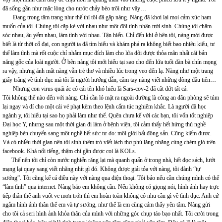
đã sống gần như mặc lòng cho nước chảy bèo trôi như vậy…
Đang trong tâm trạng như thế thì tôi đã gặp nàng. Nàng đã khơi lại mọi cảm xúc ham
muốn của tôi. Chúng tôi cặp kè với nhau như một đôi tình nhân trời sinh. Chúng tôi chăm
sóc nhau, âu yếm nhau, làm tình với nhau. Tận hiến. Chỉ đến khi ở bên tôi, nàng mới được
biết là từ thời cổ đại, con người ta đã tìm hiểu và khám phá ra không biết bao nhiêu kiểu, tư
thế làm tình mà rốt cuộc chỉ nhằm mục đích làm cho lứa đôi được thỏa mãn nhất cái bản
năng gốc của loài người. Ở bên nàng tôi mới hiểu tại sao cho đến lứa tuổi đàn bà chín mọng
ra vậy, nhưng ánh mắt nàng vẫn trẻ thơ và nhiều lúc trong veo đến lạ. Nàng như một trang
giấy trắng về tình dục mà tôi là người hướng dẫn, cầm tay nàng viết những dòng đầu tiên…
Nhưng con virus quái ác có cái tên khó hiểu là Sars-cov-2 đã cắt đứt tất cả.
Tôi không thể nào đến với nàng. Chỉ cần ló mặt ra ngoài đường là công an dân phòng sẽ túm
lại ngay và dí cho một cái vé phạt kèm theo lệnh cấm túc nghiêm khắc. Là người đã học
ngành y, tôi hiểu tại sao họ phải làm như thế. Quên chưa kể với các bạn, tôi vốn tốt nghiệp
Đại học Y, nhưng sau một thời gian đi làm ở bệnh viện, tôi cảm thấy hết hứng thú nghề
nghiệp bèn chuyển sang một nghề hết sức tự do: môi giới bất động sản. Cũng kiếm được.
Và có nhiều thời gian nên tôi sinh thêm trò viết lách thơ phú lăng nhăng cùng chém gió trên
facebook. Khá nổi tiếng, thậm chí gần được coi là KOLs.
Thế nên tôi chỉ còn nước nghiến răng lại mà quanh quẩn ở trong nhà, hết đọc sách, lướt
mạng lại quay sang viết nhăng nhít gì đó. Không được giải tỏa với nàng, tôi đành “tự
sướng”. Tôi cũng kể cả điều này với nàng qua điện thoại. Tôi bảo nếu cần chúng mình có thể
“làm tình” qua internet. Nàng bảo em không cần. Nếu không có giọng nói, hình ảnh hay trực
tiếp thân thể anh vuốt ve mơn trớn thì em hoàn toàn không có nhu cầu gì về tình dục. Anh cứ
ngắm hình ảnh thân thể em và tự sướng, như thế là em cũng cảm thấy yên tâm. Nàng gửi
cho tôi cả seri hình ảnh khỏa thân của mình với những góc chụp táo bạo nhất. Tôi cười trong