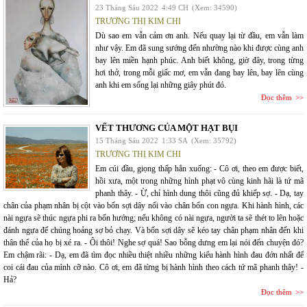
23 Tháng Sáu 2022
4:49 CH
(Xem: 34590)
TRƯƠNG THỊ KIM CHI
Dù sao em vẫn cảm ơn anh. Nếu quay lại từ đầu, em vẫn làm
như vậy. Em đã sung sướng đến nhường nào khi được cùng anh
bay lên miền hạnh phúc. Anh biết không, giờ đây, trong từng
hơi thở, trong mỗi giấc mơ, em vẫn đang bay lên, bay lên cùng
anh khi em sống lại những giây phút đó.
Đọc thêm
VẾT THƯƠNG CỦA MỘT HẠT BỤI
15 Tháng Sáu 2022
1:33 SA
(Xem: 35792)
TRƯƠNG THỊ KIM CHI
Em cúi đầu, giọng thấp hẳn xuống: - Cô ơi, theo em được biết,
hồi xưa, một trong những hình phạt vô cùng kinh hãi là tứ mã
phanh thây. - Ừ, chỉ hình dung thôi cũng đủ khiếp sợ. - Dạ, tay
chân của phạm nhân bị cột vào bốn sợi dây nối vào chân bốn con ngựa. Khi hành hình, các
nài ngựa sẽ thúc ngựa phi ra bốn hướng; nếu không có nài ngựa, người ta sẽ thét to lên hoặc
đánh ngựa để chúng hoảng sợ bỏ chạy. Và bốn sợi dây sẽ kéo tay chân phạm nhân đến khi
thân thể của họ bị xé ra. - Ôi thôi! Nghe sợ quá! Sao bỗng dưng em lại nói đến chuyện đó?
Em chậm rãi: - Dạ, em đã tìm đọc nhiều thiệt nhiều những kiểu hành hình đau đớn nhất để
coi cái đau của mình cỡ nào. Cô ơi, em đã từng bị hành hình theo cách tứ mã phanh thây! -
Hả?
Đọc thêm