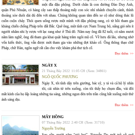
một đĩa đậu phộng. Dưới chân là con đường Đào Duy Anh,
quận Phú Nhuận, có hàng cây sao thấp thoáng mấy con sóc nhí nhảnh chuyền cành, thỉnh
thoảng xòe đuôi dài đú đởn với nhau. Chúng không quan tâm đến xe cộ như dòng thác lũ
cuồn cuộn chảy. Thói quen uống rượu một mình với đậu phộng rang, có từ hồi tham gia
kháng chiến chống Pháp trên đất Bắc. Quê ông, một tỉnh cực Nam Trung bộ, nắng gió nên ít
người nhâm nhi ly rượu với lạc rang như ở Thủ đô. Năm nay ông đã 82 tuổi, có năm mươi
năm làm nghề, ông đã tham gia khai quật hàng trăm ngôi mộ cổ. Về hưu đã lâu, nhưng nhờ
vốn kiến thức, ông vẫn được mời tham gia vào những đợt khảo cổ. Ông thông thạo chữ
Pháp, chữ Hán, ngôn ngữ rất cần cho việc khám phá thư tịch cổ.
Đọc thêm
NGÀY X
21 Tháng Bảy 2022
11:05 CH
(Xem: 34861)
NGÔ QUỐC PHƯƠNG
Ngày X, tôi tỉnh dậy trên giường, bác sỹ, y tá và cả hộ lý nhìn
tôi, cái nhìn từ trên xuống, còn tôi thấy họ chụm đầu, vài đôi
mắt kính của họ lấp loáng những tia sáng, những ngọn đèn trên trần cũng hắt xuống một thứ
ánh sáng dịu.
Đọc thêm
MÂY HỒNG
07 Tháng Bảy 2022
2:40 CH
(Xem: 31710)
Nguyễn Trường
Sau gần mười năm “gió bụi”, Nguyễn Du mới trở về quê