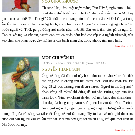
NGÔ QUỐC PHƯƠNG
Thượng Hải, 19h, một ngày tháng Tám Hầy à, ngày xưa… bố...
hoạt động thế là để đánh... lũ thực dân, đế quốc, cứu nước, bây
giờ... con làm thế để... làm gì? Cẩn thận... chỉ mang oán khổ... cho dân! vị Đại tá già trong
lần tỉnh táo hiếm hoi bên giường bệnh, khó nhọc nói với người con trai cùng ngành mới từ
nước ngoài về. Thôi, pá pa đừng nói nhiều nữa, mệt rồi, đầu óc ít tỉnh táo, pá pa nghỉ đi!
Con ra với mẹ và các em, người con trai có quân hàm khá cao cấp của ngành vừa nói, vừa
kéo chăn che phần ngực gầy hơi hở ra của bệnh nhân già, trong phòng gắn máy lạnh.
Đọc thêm
MỘT CHUYẾN ĐI
01 Tháng Chín 2022
4:24 CH
(Xem: 38101)
NGUYỄN THANH SƠN
Ông kể, ông đã đến nơi này hơn năm mươi năm về trước, thời
mà ông còn là chàng trai hai mươi tuổi. Với đôi chân trai trẻ,
ông đã xẻ dọc trường sơn đi cứu nước. Người ta thường nói “
chân cứng đá mềm” thì đúng đã rơi vào trường hợp của ông
Trần Duy. Ngày ấy, chàng đã đến nơi này bằng đôi chân khỏe ,
dẻo dai, đã băng rừng vượt suối , len lỏi vào tận rừng Trường
Sơn ngút ngàn đá, ngút ngàn cây, ngút ngàn những vắt và muỗi
mòng, đi giữa cái sống và cái chết. Ông kể với tâm trạng đầy tự hào về một giai đoạn mà
cuộc đời con người khó có lần thứ hai. Nơi mà bây giờ, tôi và cụ Duy, chỉ qua một đêm đã
đến được nơi này.
Đọc thêm