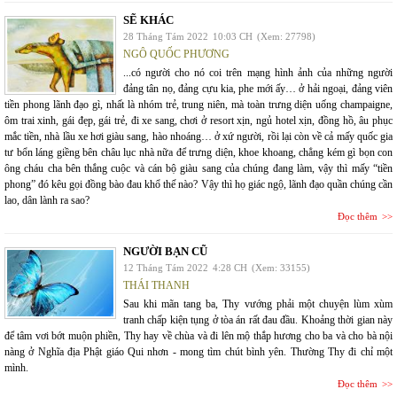
SẼ KHÁC
28 Tháng Tám 2022
10:03 CH
(Xem: 27798)
NGÔ QUỐC PHƯƠNG
...có người cho nó coi trên mạng hình ảnh của những người
đảng tân nọ, đảng cựu kia, phe mới ấy… ở hải ngoại, đảng viên
tiền phong lãnh đạo gì, nhất là nhóm trẻ, trung niên, mà toàn trưng diện uống champaigne,
ôm trai xinh, gái đẹp, gái trẻ, đi xe sang, chơi ở resort xịn, ngủ hotel xịn, đồng hồ, âu phục
mắc tiền, nhà lầu xe hơi giàu sang, hào nhoáng… ở xứ người, rồi lại còn về cả mấy quốc gia
tư bổn láng giềng bên châu lục nhà nữa để trưng diện, khoe khoang, chẳng kém gì bọn con
ông cháu cha bên thắng cuộc và cán bộ giàu sang của chúng đang làm, vậy thì mấy “tiền
phong” đó kêu gọi đồng bào đau khổ thế nào? Vậy thì họ giác ngộ, lãnh đạo quần chúng cần
lao, dân lành ra sao?
Đọc thêm
NGƯỜI BẠN CŨ
12 Tháng Tám 2022
4:28 CH
(Xem: 33155)
THÁI THANH
Sau khi mãn tang ba, Thy vướng phải một chuyện lùm xùm
tranh chấp kiện tụng ở tòa án rất đau đầu. Khoảng thời gian này
để tâm vơi bớt muộn phiền, Thy hay về chùa và đi lên mộ thắp hương cho ba và cho bà nội
nàng ở Nghĩa địa Phật giáo Qui nhơn - mong tìm chút bình yên. Thường Thy đi chỉ một
mình.
Đọc thêm