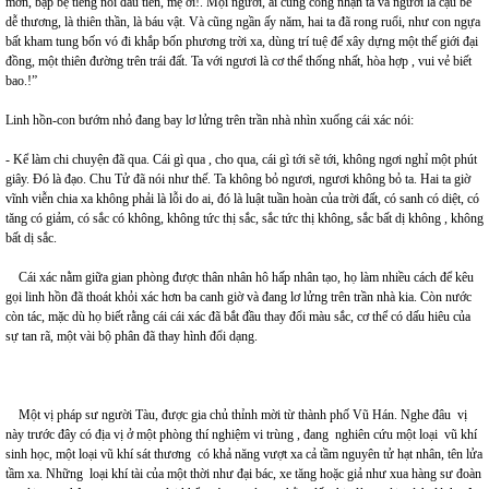
mởn, bập bẹ tiếng nói đầu tiên, mẹ ơi!. Mọi người, ai cũng công nhận ta và ngươi là cậu bé
dễ thương, là thiên thần, là báu vật. Và cũng ngần ấy năm, hai ta đã rong ruổi, như con ngựa
bất kham tung bốn vó đi khắp bốn phương trời xa, dùng trí tuệ để xây dựng một thế giới đại
đồng, một thiên đường trên trái đất. Ta với ngươi là cơ thể thống nhất, hòa hợp , vui vẻ biết
bao.!”
Linh hồn-con bướm nhỏ đang bay lơ lửng trên trần nhà nhìn xuống cái xác nói:
- Kể làm chi chuyện đã qua. Cái gì qua , cho qua, cái gì tới sẽ tới, không ngơi nghỉ một phút
giây. Đó là đạo. Chu Tử đã nói như thế. Ta không bỏ ngươi, ngươi không bỏ ta. Hai ta giờ
vĩnh viễn chia xa không phải là lỗi do ai, đó là luật tuần hoàn của trời đất, có sanh có diệt, có
tăng có giảm, có sắc có không, không tức thị sắc, sắc tức thị không, sắc bất dị không , không
bất dị sắc.
Cái xác nằm giữa gian phòng được thân nhân hô hấp nhân tạo, họ làm nhiều cách để kêu
gọi linh hồn đã thoát khỏi xác hơn ba canh giờ và đang lơ lửng trên trần nhà kia. Còn nước
còn tác, mặc dù họ biết rằng cái cái xác đã bắt đầu thay đổi màu sắc, cơ thể có dấu hiêu của
sự tan rã, một vài bộ phân đã thay hình đổi dạng.
Một vị pháp sư người Tàu, được gia chủ thỉnh mời từ thành phố Vũ Hán. Nghe đâu vị
này trước đây có địa vị ở một phòng thí nghiệm vi trùng , đang nghiên cứu một loại vũ khí
sinh học, một loại vũ khí sát thương có khả năng vượt xa cả tầm nguyên tử hạt nhân, tên lửa
tầm xa. Những loại khí tài của một thời như đại bác, xe tăng hoặc giả như xua hàng sư đoàn