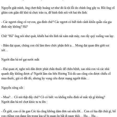
Nguyễn giật mình, ông chợt thấy hoảng sợ như đó là tội lỗi do chính ông gây ra. Rồi ông cố
ghìm cơn giận dữ khó tả chực trào ra, để bình tĩnh nói với hai tên lính:
- Các ngươi cũng có vợ con, gia đình chứ? Các ngươi có biết tình cảnh khốn quẫn của gia
đình này không? Hả?
Chữ “Hả” ông nói như quát, khiến hai tên lính tái xám mặt mày, run rẩy quỳ xuống van lạy:
- Bẩm đại quan, chúng con chỉ làm theo chức phận thôi ạ… Mong đại quan đèn giời soi
xét…
Người đàn bà trẻ gạt nước mắt:
- Đại quan ơi, nghe nói dân được phát chẩn thuốc để chữa bệnh, sao nhà con và các nhà
quanh đây không được ạ? Người làm rào bên Hương Trà dù sao cũng còn được chiếu cố
mua thuốc, giá có đắt đỏ, nhưng hy vọng cứu được mạng người thân…
Nguyễn sửng sốt :
- Mua?… Cô nói thật đấy chứ? Cô có biết: vu khống triều đình sẽ mắc tội gì không?
Người đàn bà trẻ chợt khóc tu tu lên :
- Ối giời, con có ăn gan Cóc tía cũng không dám đơn sai nửa lời… Con có bịa đặt chút gì, bố
con chồng con đang ốm trong kia sẽ bị quan ôn bắt đi ngay thôi… Hu… Hu…