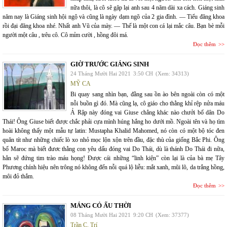
nữa thôi, là cô sẽ gặp lại anh sau 4 năm dài xa cách. Giáng sinh
năm nay là Giáng sinh hội ngộ và cũng là ngày dạm ngõ của 2 gia đình. — Tiểu đăng khoa
rồi đại đăng khoa nhé. Nhất anh Vũ của mày. — Thế là một con cá lại mắc câu. Bạn bè mỗi
người một câu , trêu cô. Cô mỉm cười , hồng đôi má.
Đọc thêm
GIỜ TRƯỚC GIÁNG SINH
24 Tháng Mười Hai 2021
3:50 CH
(Xem: 34313)
MỸ CA
Bi quay sang nhìn bạn, đằng sau ồn ào bên ngoài còn có một
nỗi buồn gì đó. Mà cũng lạ, cô giáo cho thằng khỉ rệp nửa máu
Ả Rập này đóng vai Giuse chẳng khác nào chưởi bố dân Do
Thái! Ông Giuse biết được chắc phải cựa mình húng hắng ho dưới mồ. Ngoài tên và họ tìm
hoài không thấy một mẫu tự latin: Mustapha Khalid Mahomed, nó còn có một bộ tóc đen
quăn tít như những chiếc lò xo nhỏ mọc lộn xộn trên đầu, đặc thù của giống Bắc Phi. Ông
bố Maroc mà biết đươc thằng con yêu dấu đóng vai Do Thái, dù là thánh Do Thái đi nữa,
hẳn sẽ đứng tim trào máu họng! Được cái những “linh kiện” còn lại là của bà mẹ Tây
Phương chính hiệu nên trông nó không đến nỗi quá lộ liễu: mắt xanh, mũi lõ, da trắng hồng,
môi đỏ thắm.
Đọc thêm
MÁNG CỎ ẤU THỜI
08 Tháng Mười Hai 2021
9:20 CH
(Xem: 37377)
Trần C. Trí