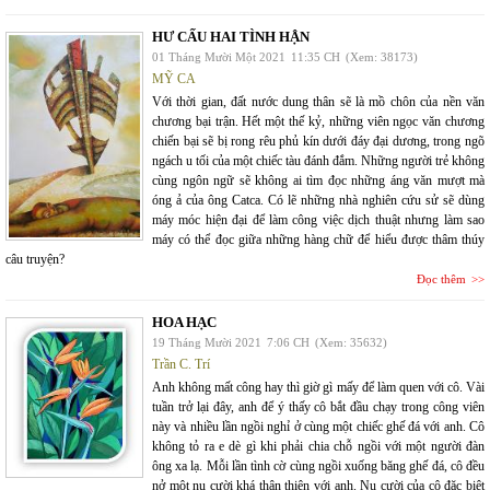
HƯ CẤU HAI TÌNH HẬN
01 Tháng Mười Một 2021
11:35 CH
(Xem: 38173)
MỸ CA
Với thời gian, đất nước dung thân sẽ là mồ chôn của nền văn
chương bại trận. Hết một thế kỷ, những viên ngọc văn chương
chiến bại sẽ bị rong rêu phủ kín dưới đáy đại dương, trong ngõ
ngách u tối của một chiếc tàu đánh đắm. Những người trẻ không
cùng ngôn ngữ sẽ không ai tìm đọc những áng văn mượt mà
óng ả của ông Catca. Có lẽ những nhà nghiên cứu sử sẽ dùng
máy móc hiện đại để làm công việc dịch thuật nhưng làm sao
máy có thể đọc giữa những hàng chữ để hiểu được thâm thúy
câu truyện?
Đọc thêm
HOA HẠC
19 Tháng Mười 2021
7:06 CH
(Xem: 35632)
Trần C. Trí
Anh không mất công hay thì giờ gì mấy để làm quen với cô. Vài
tuần trở lại đây, anh để ý thấy cô bắt đầu chạy trong công viên
này và nhiều lần ngồi nghỉ ở cùng một chiếc ghế đá với anh. Cô
không tỏ ra e dè gì khi phải chia chỗ ngồi với một người đàn
ông xa lạ. Mỗi lần tình cờ cùng ngồi xuống băng ghế đá, cô đều
nở một nụ cười khá thân thiện với anh. Nụ cười của cô đặc biệt