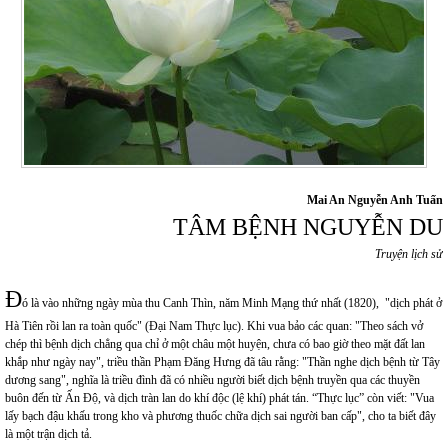
Mai An Nguyễn Anh Tuấn
TÂM BỆNH NGUYỄN DU
Truyện
lịch sử
Đ
ó là vào những ngày mùa thu Canh Thìn, năm Minh Mạng thứ nhất (1820), "dịch phát ở
Hà Tiên rồi lan ra toàn quốc" (Đại Nam Thực lục). Khi vua bảo các quan: "Theo sách vở
chép thì bệnh dịch chẳng qua chỉ ở một châu một huyện, chưa có bao giờ theo mặt đất lan
khắp như ngày nay", triều thần Phạm Đăng Hưng đã tâu rằng: "Thần nghe dịch bệnh từ Tây
dương sang", nghĩa là triều đình đã có nhiều người biết dịch bệnh truyền qua các thuyền
buôn đến từ Ấn Độ, và dịch tràn lan do khí độc (lệ khí) phát tán. “Thực lục” còn viết: "Vua
lấy bạch đậu khấu trong kho và phương thuốc chữa dịch sai người ban cấp", cho ta biết đây
là một trận dịch tả.