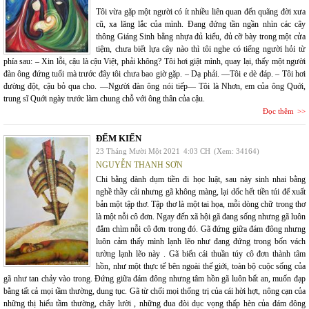
Tôi vừa gặp một người có ít nhiều liên quan đến quãng đời xưa
cũ, xa lăng lắc của mình. Đang đứng tần ngần nhìn các cây
thông Giáng Sinh bằng nhựa đủ kiểu, đủ cỡ bày trong một cửa
tiệm, chưa biết lựa cây nào thì tôi nghe có tiếng người hỏi từ
phía sau: – Xin lỗi, cậu là cậu Việt, phải không? Tôi hơi giật mình, quay lại, thấy một người
đàn ông đứng tuổi mà trước đây tôi chưa bao giờ gặp. – Dạ phải. —Tôi e dè đáp. – Tôi hơi
đường đột, cậu bỏ qua cho. —Người đàn ông nói tiếp— Tôi là Nhơn, em của ông Quới,
trung sĩ Quới ngày trước làm chung chỗ với ông thân của cậu.
Đọc thêm
ĐẾM KIẾN
23 Tháng Mười Một 2021
4:03 CH
(Xem: 34164)
NGUYỄN THANH SƠN
Chi bằng dành dụm tiền đi học luật, sau này sinh nhai bằng
nghề thầy cải nhưng gã không màng, lại dốc hết tiền túi để xuất
bản một tập thơ. Tập thơ là một tai họa, mỗi dòng chữ trong thơ
là một nỗi cô đơn. Ngay đến xã hội gã đang sống nhưng gã luôn
đắm chìm nỗi cô đơn trong đó. Gã đứng giữa đám đông nhưng
luôn cảm thấy mình lạnh lẽo như đang đứng trong bốn vách
tường lạnh lẽo này . Gã biến cái thuần túy cô đơn thành tâm
hồn, như một thực tế bên ngoài thế giới, toàn bộ cuộc sống của
gã như tan chảy vào trong. Đứng giữa đám đông nhưng tâm hồn gã luôn bất an, muốn đạp
bằng tất cả mọi tầm thường, dung tục. Gã từ chối mọi thống trị của cái hời hợt, nông cạn của
những thị hiếu tầm thường, chây lười , những đua đòi dục vọng thấp hèn của đám đông