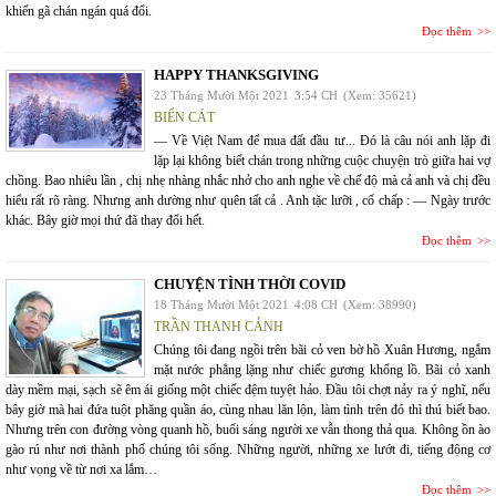
khiến gã chán ngán quá đổi.
Đọc thêm
HAPPY THANKSGIVING
23 Tháng Mười Một 2021
3:54 CH
(Xem: 35621)
BIỂN CÁT
— Về Việt Nam để mua đất đầu tư... Đó là câu nói anh lặp đi
lặp lại không biết chán trong những cuộc chuyện trò giữa hai vợ
chồng. Bao nhiêu lần , chị nhẹ nhàng nhắc nhở cho anh nghe về chế độ mà cả anh và chị đều
hiểu rất rõ ràng. Nhưng anh dường như quên tất cả . Anh tặc lưỡi , cố chấp : — Ngày trước
khác. Bây giờ mọi thứ đã thay đổi hết.
Đọc thêm
CHUYỆN TÌNH THỜI COVID
18 Tháng Mười Một 2021
4:08 CH
(Xem: 38990)
TRẦN THANH CẢNH
Chúng tôi đang ngồi trên bãi cỏ ven bờ hồ Xuân Hương, ngắm
mặt nước phẳng lặng như chiếc gương khổng lồ. Bãi cỏ xanh
dày mềm mại, sạch sẽ êm ái giống một chiếc đệm tuyệt hảo. Đầu tôi chợt nảy ra ý nghĩ, nếu
bây giờ mà hai đứa tuột phăng quần áo, cùng nhau lăn lộn, làm tình trên đó thì thú biết bao.
Nhưng trên con đường vòng quanh hồ, buổi sáng người xe vẫn thong thả qua. Không ồn ào
gào rú như nơi thành phố chúng tôi sống. Những người, những xe lướt đi, tiếng động cơ
như vọng về từ nơi xa lắm…
Đọc thêm