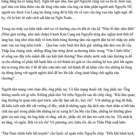
bằng đăng hạ sổ hàng thư). Nghĩ tới quê nhà, bao giờ Nguyễn cũng xót xa ứa lệ; hôm nay,
quê nhà còn khía thêm vào tấc lòng rớm máu của ông cái thân phận người anh Nguyễn Nễ,
người tuy được Gia Long tin dùng song đã bị bầy tôi cố cựu của ông vua này nghi ngờ, đố
kỵ, rồi bị bức tử một cách uất hận tại Nghi Xuân…
Trong tia chớp vụt hiện nhắc nhở sự vô thường của cõi đời từ câu kệ “Như lộ diệc như điện”
(Như giọt sương, như ánh chớp) ở kinh Kim Cang mà Nguyễn từng đọc nghìn lượt thời trẻ
lang bạt, ông như nhìn thấy rõ hơn hình bóng thương tâm của người đàn bà trẻ chắp tay mếu
máo van xin ông hôm trước… Qua bao cuộc binh lửa dịch giã, những dân đen con đỏ của
Thập loại chúng sinh, những đồng bào từng được ta thương khóc trong “Văn Chiêu Hồn”,
sẽ sống sao đây trên mảnh đất cạn kiệt tình thương? Bao nhiêu nước mắt cảm thương ta đổ
ra cho những số phận bất hạnh liệu có trở thành trò giải trí cho những kẻ trọc phú bắt ngâm
thơ ta trong bữa tiệc ê hề để tiêu cơm tiêu mỡ, trở thành đề tài khảo cứu cho những kẻ lòng
dạ dửng dưng với người nghèo khổ để leo lên bậc công danh bằng chữ nghĩa văn
chương?…
Người nhà mang cơm cháo đến, ông phẩy tay. Cô hầu mang thuốc tới, ông phẩy tay. Ông
không muốn nói gì nữa. Không phải như Sử triều Nguyễn sau đó chép rằng: “Khi làm quan,
ông thường bị quan trên quở trách, nên lấy làm uất ức, bực chí”. Với những gì ông đã thấy,
đã hiểu suốt một đời vất vưởng cô độc; nhất là những ngày đại dịch này chợt nhận ra hết bản
chất ma quỷ trong phần lớn những kẻ tự xưng là Cha Mẹ của Dân, những kẻ thường ghen
ghét soi mói ông, thì ông thấy rõ rằng: uất ức, phẫn chí chỉ làm trò cười cho họ. Tốt nhất là
im lặng, vô ngôn. Bởi vô ích rồi! Vô phương cứu chữa rồi, dù có Thần Phật xuất hiện.
“Đại Nam chính biên liệt truyện” của Quốc sử quán triều Nguyễn chép: “Đến khi bệnh kịch,