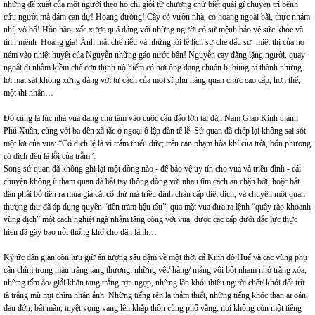
những đề xuất của một người theo họ chỉ giỏi từ chương chứ biết quái gì chuyện trị bệnh
cứu người mà dám can dự! Hoang đường! Cây cỏ vườn nhà, cỏ hoang ngoài bãi, thực nhảm
nhí, vô bổ! Hỗn hào, xấc xược quá đáng với những người có sứ mệnh bảo vệ sức khỏe và
tính mệnh Hoàng gia! Ánh mắt chế riễu và những lời lẽ lịch sự che dấu sự miệt thị của họ
ném vào nhiệt huyết của Nguyễn những gáo nước bẩn! Nguyễn cay đắng lặng người, quay
ngoắt đi nhằm kiềm chế cơn thịnh nộ hiếm có nơi ông đang chuẩn bị bùng ra thành những
lời mạt sát không xứng đáng với tư cách của một sĩ phu hàng quan chức cao cấp, hơn thế,
một thi nhân…
Đó cũng là lúc nhà vua đang chú tâm vào cuộc cầu đảo lớn tại đàn Nam Giao Kinh thành
Phú Xuân, cùng với ba đền xã tắc ở ngoại ô lập đàn tế lễ. Sử quan đã chép lại không sai sót
một lời của vua: “Có dịch lệ là vì trẫm thiếu đức; trên can phạm hòa khí của trời, bốn phương
có dịch đều là lỗi của trẫm”.
Song sử quan đã không ghi lại một dòng nào - để bảo vệ uy tín cho vua và triều đình - cái
chuyện không ít tham quan đã bắt tay thông đồng với nhau tìm cách ăn chặn bớt, hoặc bắt
dân phải bỏ tiền ra mua giá cắt cổ thứ mà triều đình chẩn cấp diệt dịch, và chuyện một quan
thượng thư đã áp dụng quyền “tiền trảm hậu tấu”, qua mặt vua đưa ra lệnh “quây rào khoanh
vùng dịch” một cách nghiệt ngã nhằm tâng công với vua, được các cấp dưới đắc lực thực
hiện đã gây bao nỗi thống khổ cho dân lành…
Ký ức dân gian còn lưu giữ ấn tượng sâu đậm về một thời cả Kinh đô Huế và các vùng phụ
cận chìm trong màu trắng tang thương: những vệt/ hàng/ mảng vôi bột nham nhở trắng xóa,
những tấm áo/ giải khăn tang trắng rợn ngợp, những làn khói thiêu người chết/ khói đốt trừ
tà trắng mù mịt chìm nhân ảnh. Những tiếng rên la thảm thiết, những tiếng khóc than ai oán,
đau đớn, bất mãn, tuyệt vọng vang lên khắp thôn cùng phố vắng, nơi không còn một tiếng