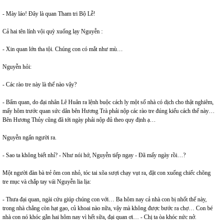
- Mày láo! Đây là quan Tham tri Bộ Lễ!
Cả hai tên lính vội quỳ xuống lạy Nguyễn :
- Xin quan lớn tha tội. Chúng con có mắt như mù…
Nguyễn hỏi:
- Các rào tre này là thế nào vậy?
- Bẩm quan, do đại nhân Lê Huân ra lệnh buộc cách ly một số nhà có dịch cho thật nghiêm,
mấy hôm trước quan sức dân bên Hương Trà phải nộp các rào tre đúng kiểu cách thế này…
Bên Hương Thủy cũng đã tới ngày phải nộp đủ theo quy định ạ…
Nguyễn ngẩn người ra.
- Sao ta không biết nhỉ? - Như nói hớ, Nguyễn tiếp ngay - Đã mấy ngày rồi…?
Một người đàn bà trẻ ôm con nhỏ, tóc tai xõa sượi chạy vụt ra, đặt con xuống chiếc chõng
tre mục và chắp tay vái Nguyễn lia lịa:
- Thưa đại quan, ngài cứu giúp chúng con với… Ba hôm nay cả nhà con bị nhốt thế này,
trong nhà chẳng còn hạt gạo, củ khoai nào nữa, vậy mà không được bước ra chợ… Con bé
nhà con nó khóc gằn hai hôm nay vì hết sữa, đại quan ơi… - Chị ta òa khóc nức nở.