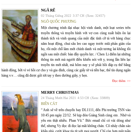
NGÃ RẼ
02 Tháng Giêng 2022
3:37 CH
(Xem: 32457)
NGÔ QUỐC PHƯƠNG
Một chương trình đại nhạc hội vinh danh, một loạt series trên
truyền thông và truyền hình với vợ con cùng xuất hiện ôn lại
thành tích và vinh quang của một đặc tình cỡ tá với hàng chục
năm hoạt động, chui sâu leo cao ngay trước mũi phản gián của
họ, rồi một chỗ làm mới chính danh và một tương lai không tồi
ngồi sau một chiếc bàn đầy quyền lực. / Chen Li điểm lại những
thông tin mới mà người điều khiển nói với y, trong lần liên lạc
truyền tin mới nhất, mà hôm nay y sẽ phải hồi đáp cụ thể bằng
hành động, bởi vì vé hồi cư cho y và gia đình, cùng các giấy tờ và tiền bạc, thẻ tín dụng ngân
hàng v.v… cũng đã được gửi tới tay y theo đường giây, y hẹn.
Đọc thêm
MERRY CHRISTMAS
24 Tháng Mười Hai 2021
4:53 CH
(Xem: 33809)
BIỂN CÁT
“ Anh sẽ về trên chuyến bay DL1111, đến Phi trường TSN vào
10:45 pm ngày 22/12. Sẽ kịp đón Giáng Sinh cùng em . Nhớ và
yêu em thật nhiều. Phan Vũ.” Bức email chỉ có vài dòng như
thế, nhưng Vy đọc đi đọc lại mãi không chán. Cô nhảy chân sáo
khắp nhà, cười khoe tíu tít với mọi người. Chỉ còn hơn một tuần