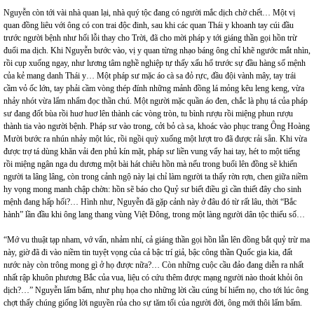
Nguyễn còn tới vài nhà quan lại, nhà quý tộc đang có người mắc dịch chờ chết… Một vị
quan đồng liêu với ông có con trai độc đinh, sau khi các quan Thái y khoanh tay cúi đầu
trước người bệnh như hối lỗi thay cho Trời, đã cho mời pháp y tới giáng thần gọi hồn trừ
đuổi ma dịch. Khi Nguyễn bước vào, vị y quan từng nhạo báng ông chỉ khẽ ngước mắt nhìn,
rồi cụp xuống ngay, như lương tâm nghề nghiệp tự thấy xấu hổ trước sự đầu hàng số mệnh
của kẻ mang danh Thái y… Một pháp sư mặc áo cà sa đỏ rực, đầu đội vành mây, tay trái
cầm vỏ ốc lớn, tay phải cầm vòng thép đính những mảnh đồng lá mỏng kêu leng keng, vừa
nhảy nhót vừa lẩm nhẩm đọc thần chú. Một người mặc quần áo đen, chắc là phụ tá của pháp
sư đang đốt bùa rồi huơ huơ lên thành các vòng tròn, tu bình rượu rồi miệng phun rượu
thành tia vào người bệnh. Pháp sư vào trong, cởi bỏ cà sa, khoác vào phục trang Ông Hoàng
Mười bước ra nhún nhảy một lúc, rồi ngồi quỳ xuống một lượt tro đã được rải sẵn. Khi vừa
được trợ tá dùng khăn vải đen phủ kín mặt, pháp sư liền vung vẩy hai tay, hét to một tiếng
rồi miệng ngân nga du dương một bài hát chiêu hồn mà nếu trong buổi lên đồng sẽ khiến
người ta lâng lâng, còn trong cảnh ngộ này lại chỉ làm người ta thấy rờn rợn, chen giữa niềm
hy vọng mong manh chập chờn: hồn sẽ báo cho Quỷ sư biết điều gì cần thiết đây cho sinh
mệnh đang hấp hối?… Hình như, Nguyễn đã gặp cảnh này ở đâu đó từ rất lâu, thời “Bắc
hành” lần đầu khi ông lang thang vùng Việt Đông, trong một làng người dân tộc thiểu số…
“Mớ vu thuật tạp nham, vớ vẩn, nhảm nhí, cả giáng thần gọi hồn lẫn lên đồng bắt quỷ trừ ma
này, giờ đã đi vào niềm tin tuyệt vọng của cả bậc trí giả, bậc công thần Quốc gia kia, đất
nước này còn trông mong gì ở họ được nữa?… Còn những cuộc cầu đảo đang diễn ra nhất
nhất rập khuôn phương Bắc của vua, liệu có cứu thêm được mạng người nào thoát khỏi ôn
dịch?…” Nguyễn lẩm bẩm, như phụ họa cho những lời cầu cúng bí hiểm nọ, cho tới lúc ông
chợt thấy chúng giống lời nguyền rủa cho sự tăm tối của người đời, ông mới thôi lẩm bẩm.