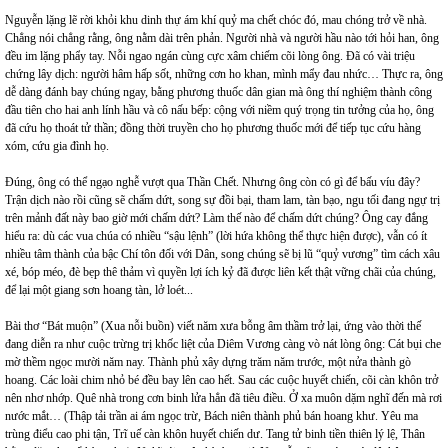
Nguyễn lặng lẽ rời khỏi khu dinh thự ám khí quỷ ma chết chóc đó, mau chóng trở về nhà.
Chẳng nói chẳng rằng, ông nằm dài trên phản. Người nhà và người hầu nào tới hỏi han, ông
đều im lặng phẩy tay. Nỗi ngao ngán cùng cực xâm chiếm cõi lòng ông. Đã có vài triệu
chứng lây dịch: người hâm hấp sốt, những cơn ho khan, mình mẩy đau nhức… Thực ra, ông
dễ dàng đánh bay chúng ngay, bằng phương thuốc dân gian mà ông thí nghiệm thành công
đầu tiên cho hai anh lính hầu và cô nấu bếp: cộng với niềm quý trọng tin tưởng của họ, ông
đã cứu họ thoát tử thần; đồng thời truyền cho họ phương thuốc mới để tiếp tục cứu hàng
xóm, cứu gia đình họ.
Đúng, ông có thể ngạo nghễ vượt qua Thần Chết. Nhưng ông còn có gì để bấu víu đây?
Trận dịch nào rồi cũng sẽ chấm dứt, song sự đồi bại, tham lam, tàn bạo, ngu tối đang ngự trị
trên mảnh đất này bao giờ mới chấm dứt? Làm thế nào để chấm dứt chúng? Ông cay đắng
hiểu ra: dù các vua chúa có nhiều “sậu lệnh” (lời hứa không thể thực hiện được), vẫn có ít
nhiều tâm thành của bậc Chí tôn đối với Dân, song chúng sẽ bị lũ “quỷ vương” tìm cách xâu
xé, bóp méo, đè bẹp thê thảm vì quyền lợi ích kỷ đã được liên kết thật vững chãi của chúng,
để lại một giang sơn hoang tàn, lở loét...
Bài thơ “Bát muộn” (Xua nỗi buồn) viết năm xưa bỗng âm thầm trở lại, ứng vào thời thế
đang diễn ra như cuộc trừng trị khốc liệt của Diêm Vương càng vò nát lòng ông: Cát bụi che
mờ thềm ngọc mười năm nay. Thành phủ xây dựng trăm năm trước, một nửa thành gò
hoang. Các loài chim nhỏ bé đều bay lên cao hết. Sau các cuộc huyết chiến, cõi càn khôn trở
nên nhơ nhớp. Quê nhà trong cơn binh lửa hẳn đã tiêu điều. Ở xa muôn dặm nghĩ đến mà rơi
nước mắt… (Thập tải trần ai ám ngọc trừ, Bách niên thành phủ bán hoang khư. Yêu ma
trùng điểu cao phi tận, Trĩ uế càn khôn huyết chiến dư. Tang tử binh tiền thiên lý lệ, Thân