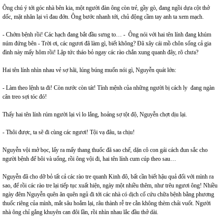
Ông chú ý tới góc nhà bên kia, một người đàn ông còn trẻ, gầy gò, đang ngồi dựa cột thở
dốc, mặt nhăn lại vì đau đớn. Ông bước nhanh tới, chủ động cầm tay anh ta xem mạch.
- Chớm bệnh rồi! Các hạch đang bắt đầu sưng to… - Ông nói với hai tên lính đang khúm
núm đứng bên - Trời ơi, các ngươi đã làm gì, biết không? Đã xây cái mồ chôn sống cả gia
đình này mấy hôm rồi! Lập tức tháo bỏ ngay các rào chắn xung quanh đây, rõ chưa?
Hai tên lính nhìn nhau vẻ sợ hãi, lúng búng muốn nói gì, Nguyễn quát lớn:
- Làm theo lệnh ta đi! Còn nước còn tát! Tính mệnh của những người bị cách ly đang ngàn
cân treo sợi tóc đó!
Thấy hai tên lính rúm người lại vì lo lắng, hoảng sợ tột độ, Nguyễn chợt dịu lại.
- Thôi được, ta sẽ đi cùng các ngươi! Tội vạ đâu, ta chịu!
Nguyễn vội mở bọc, lấy ra mấy thang thuốc đã sao chế, dặn cô con gái cách đun sắc cho
người bệnh để bôi và uống, rồi ông vội đi, hai tên lính cum cúp theo sau…
Nguyễn đã cho dỡ bỏ tất cả các rào tre quanh Kinh đô, bất cần biết hậu quả đối với mình ra
sao, để rồi các rào tre lại tiếp tục xuất hiện, ngày một nhiều thêm, như trêu ngươi ông! Nhiều
ngày đêm Nguyễn quên ăn quên ngủ đi tới các nhà có dịch cố cứu chữa bệnh bằng phương
thuốc riêng của mình, mắt sâu hoắm lại, râu thành rễ tre cằn không thèm chải vuốt. Người
nhà ông chỉ gắng khuyên can đôi lần, rồi nhìn nhau lắc đầu thở dài.