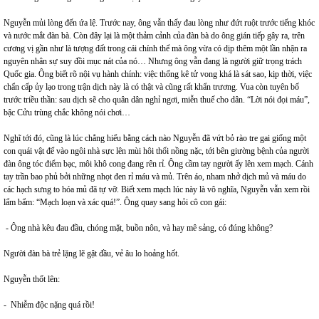
Nguyễn mủi lòng đến ứa lệ. Trước nay, ông vẫn thấy đau lòng như đứt ruột trước tiếng khóc
và nước mắt đàn bà. Còn đây lại là một thảm cảnh của đàn bà do ông gián tiếp gây ra, trên
cương vị gần như là tượng đất trong cái chính thể mà ông vừa có dịp thêm một lần nhận ra
nguyên nhân sự suy đồi mục nát của nó… Nhưng ông vẫn đang là người giữ trọng trách
Quốc gia. Ông biết rõ nội vụ hành chính: việc thống kê tử vong khá là sát sao, kịp thời, việc
chẩn cấp ủy lạo trong trận dịch này là có thật và cũng rất khẩn trương. Vua còn tuyên bố
trước triều thần: sau dịch sẽ cho quân dân nghỉ ngơi, miễn thuế cho dân. “Lời nói đọi máu”,
bậc Cửu trùng chắc không nói chơi…
Nghĩ tới đó, cũng là lúc chẳng hiểu bằng cách nào Nguyễn đã vứt bỏ rào tre gai giống một
con quái vật để vào ngôi nhà sực lên mùi hôi thối nồng nặc, tới bên giường bệnh của người
đàn ông tóc điểm bạc, môi khô cong đang rên rỉ. Ông cầm tay người ấy lên xem mạch. Cánh
tay trần bao phủ bởi những nhọt đen rỉ máu và mủ. Trên áo, nham nhở dịch mủ và máu do
các hạch sưng to hóa mủ đã tự vỡ. Biết xem mạch lúc này là vô nghĩa, Nguyễn vẫn xem rồi
lẩm bẩm: “Mạch loạn và xác quá!”. Ông quay sang hỏi cô con gái:
- Ông nhà kêu đau đầu, chóng mặt, buồn nôn, và hay mê sảng, có đúng không?
Người đàn bà trẻ lặng lẽ gật đầu, vẻ âu lo hoảng hốt.
Nguyễn thốt lên:
- Nhiễm độc nặng quá rồi!