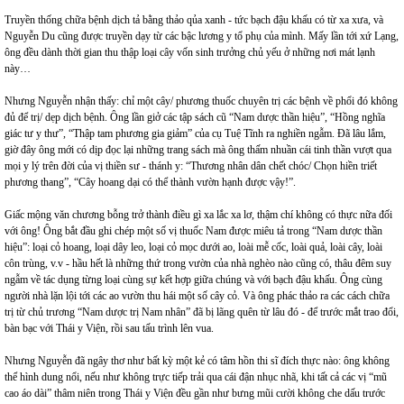
Truyền thống chữa bệnh dịch tả bằng thảo qủa xanh - tức bạch đậu khấu có từ xa xưa, và
Nguyễn Du cũng được truyền dạy từ các bậc lương y tổ phụ của mình. Mấy lần tới xứ Lạng,
ông đều dành thời gian thu thập loại cây vốn sinh trưởng chủ yếu ở những nơi mát lạnh
này…
Nhưng Nguyễn nhận thấy: chỉ một cây/ phương thuốc chuyên trị các bệnh về phổi đó không
đủ để trị/ dẹp dịch bệnh. Ông lần giở các tập sách cũ “Nam dược thần hiệu”, “Hồng nghĩa
giác tư y thư”, “Thập tam phương gia giảm” của cụ Tuệ Tĩnh ra nghiền ngẫm. Đã lâu lắm,
giờ đây ông mới có dịp đọc lại những trang sách mà ông thấm nhuần cái tinh thần vượt qua
mọi y lý trên đời của vị thiền sư - thánh y: “Thương nhân dân chết chóc/ Chọn hiền triết
phương thang”, “Cây hoang dại có thể thành vườn hạnh được vậy!”.
Giấc mộng văn chương bỗng trở thành điều gì xa lắc xa lơ, thậm chí không có thực nữa đối
với ông! Ông bắt đầu ghi chép một số vị thuốc Nam được miêu tả trong “Nam dược thần
hiệu”: loại cỏ hoang, loại dây leo, loại cỏ mọc dưới ao, loài mễ cốc, loài quả, loài cây, loài
côn trùng, v.v - hầu hết là những thứ trong vườn của nhà nghèo nào cũng có, thâu đêm suy
ngẫm về tác dụng từng loại cùng sự kết hợp giữa chúng và với bạch đậu khấu. Ông cùng
người nhà lặn lội tới các ao vườn thu hái một số cây cỏ. Và ông phác thảo ra các cách chữa
trị từ chủ trương “Nam dược trị Nam nhân” đã bị lãng quên từ lâu đó - để trước mắt trao đổi,
bàn bạc với Thái y Viện, rồi sau tấu trình lên vua.
Nhưng Nguyễn đã ngây thơ như bất kỳ một kẻ có tâm hồn thi sĩ đích thực nào: ông không
thể hình dung nổi, nếu như không trực tiếp trải qua cái đận nhục nhã, khi tất cả các vị “mũ
cao áo dài” thâm niên trong Thái y Viện đều gần như bưng mũi cười không che dấu trước