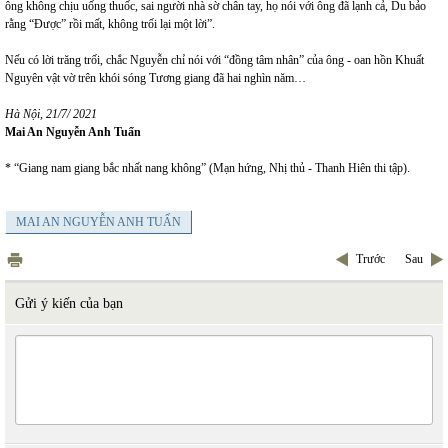
ông không chịu uống thuốc, sai người nhà sờ chân tay, họ nói với ông đã lạnh cả, Du bảo
rằng “Được” rồi mất, không trối lại một lời”.
Nếu có lời trăng trối, chắc Nguyễn chỉ nói với “đồng tâm nhân” của ông - oan hồn Khuất
Nguyên vật vờ trên khói sóng Tương giang đã hai nghìn năm…
Hà Nội, 21/7/ 2021
Mai An Nguyễn Anh Tuấn
* “Giang nam giang bắc nhất nang không” (Mạn hứng, Nhị thủ - Thanh Hiên thi tập).
MAI AN NGUYỄN ANH TUẤN
Trước
Sau
Gửi ý kiến của bạn