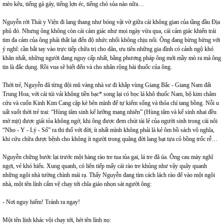
mèo kêu, tiếng gà gáy, tiếng lợn éc, tiếng chó sủa nào nữa…
Nguyễn rời Thái y Viện đi lang thang như bóng vật vờ giữa cái không gian của tầng đầu Địa
phủ đó. Nhưng ông không còn cái cảm giác như mọi ngày vừa qua, cái cảm giác khiến trái
tim đa cảm của ông phải thắt lại đến độ nhức nhối không chịu nổi. Ông đang bừng bừng với
ý nghĩ: cần bắt tay vào trực tiếp chữa trị cho dân, ưu tiên những gia đình có cảnh ngộ khó
khăn nhất, những người đang nguy cấp nhất, bằng phương pháp ông mới mầy mò ra mà ông
tin là đắc dụng. Rồi vua sẽ biết đến và cho nhân rộng bài thuốc của ông.
Thời trẻ, Nguyễn đã từng đội mũ vàng nhà sư đi khắp vùng Giang Bắc - Giang Nam đất
Trung Hoa, với cái túi vải không tiền bạc* song lại có bọc lá khô thuốc Nam, bộ kim châm
cứu và cuốn Kinh Kim Cang cặp kè bên mình để tự kiếm sống và thỏa chí tang bồng. Nỗi u
uất suốt thời trẻ trai: “Hùng tâm sinh kế lưỡng mang nhiên” (Hùng tâm và kế sinh nhai đều
mờ mịt) được giải tỏa không ngờ, khi ông được đem chút tài lẻ của người sinh trong cái nôi
“Nho - Y - Lý - Số” ra thi thố với đời; ít nhất mình không phải là kẻ ôm bồ sách vô nghĩa,
khi cứu chữa được bệnh cho không ít người trong quãng đời lang bạt tựa cỏ bồng trốc rễ…
Nguyễn chững bước lại trước một hàng rào tre tua tủa gai, lá tre đã úa. Ông cau mày nghĩ
ngợi, vẻ khó hiểu. Xung quanh, có liên tiếp mấy cái rào tre khủng như vậy quây quanh
những ngôi nhà tường chình mái rạ. Thấy Nguyễn đang tìm cách lách rào để vào một ngôi
nhà, một tên lính cấm vệ chạy tới chĩa giáo nhọn sát người ông:
- Nơi nguy hiểm! Tránh ra ngay!
Một tên lính khác vội chạy tới, hét tên lính nọ: