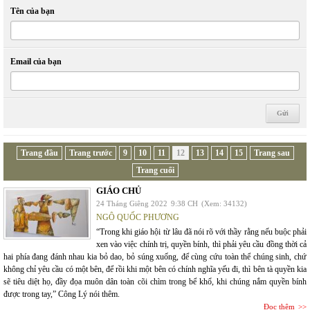
Tên của bạn
Email của bạn
Trang đầu
Trang trước
9
10
11
12
13
14
15
Trang sau
Trang cuối
GIÁO CHỦ
24 Tháng Giêng 2022
9:38 CH
(Xem: 34132)
NGÔ QUỐC PHƯƠNG
“Trong khi giáo hội từ lâu đã nói rõ với thầy rằng nếu buộc phải
xen vào việc chính trị, quyền bính, thì phải yêu cầu đồng thời cả
hai phía đang đánh nhau kia bỏ dao, bỏ súng xuống, để cùng cứu toàn thể chúng sinh, chứ
không chỉ yêu cầu có một bên, để rồi khi một bên có chính nghĩa yếu đi, thì bên tà quyền kia
sẽ tiêu diệt họ, đầy đọa muôn dân toàn cõi chìm trong bể khổ, khi chúng nắm quyền bính
được trong tay,” Công Lý nói thêm.
Đọc thêm