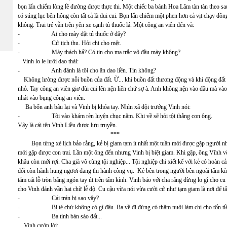
bọn lấn chiếm lòng lề đường được thực thi. Một chiếc ba bánh Hoa Lâm tàn tàn theo sau
có súng lục bên hông còn tất cả là dui cui. Bọn lấn chiếm một phen hơn cả vịt chạy đồ
không. Trai trẻ vẫn trên yên xe cạnh tủ thuốc lá. Một công an viên đến và:
- Ai cho mày đặt tủ thuốc ở đây?
- Cứ tịch thu. Hỏi chi cho mệt.
- Mày thách hả? Có tin cho ma trắc vô đầu mày không?
Vinh lo le lưỡi dao thái:
- Anh đánh là tôi cho ăn dao liền. Tin không?
Không lường được nỗi buồn của đất. Ừ... khi buồn đất thương động và khi động đất rất
nhỏ. Tay công an viên giơ dùi cui lên nện liền chứ sợ à. Anh không nện vào đầu mà và
nhát vào bụng công an viên.
Ba bốn anh bâu lại và Vinh bị khóa tay. Nhìn xã đội trưởng Vinh nói:
- Tôi vào khám rèn luyện chục năm. Khi về sẽ hỏi tội thằng con ông.
Vậy là cái tên Vinh Liều được lưu truyền.
***
Bọn từng xé lịch bảo rằng, kẻ bị giam tạm ít nhất một tuần mới được gặp người nh
mới gặp được con trai. Lần một ông đến nhưng Vinh bị biệt giam. Khi gặp, ông Vĩnh vô 
khâu còn mới rợi. Cha già vô cùng tội nghiệp... Tội nghiệp chi xiết kể với kẻ có hoàn cản
đối còn hành hung ngươi đang thi hành công vụ. Kẻ bên trong người bên ngoài tấm kí
tám cái lỗ tròn bằng ngón tay út trên tấm kính. Vinh bảo với cha rằng đừng lo gì cho cu
cho Vinh đánh vần hai chữ lễ độ. Cu cậu vừa nói vừa cười cứ như tạm giam là nơi để tấ
- Cái trán bị sao vậy?
- Bị té chứ không có gì đâu. Ba về đi đừng có thăm nuôi làm chi cho tốn tiề
- Ba tính bán sào đất...
Vinh cướp lời: