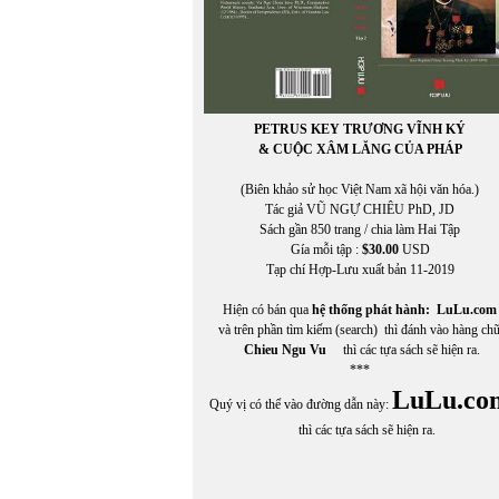
PETRUS KEY TRƯƠNG VĨNH KÝ
& CUỘC XÂM LĂNG CỦA PHÁP
(Biên khảo sử học Việt Nam xã hội văn hóa.)
Tác giả VŨ NGỰ CHIÊU PhD, JD
Sách gần 850 trang / chia làm Hai Tập
Gía mỗi tập :
$30.00
USD
Tạp chí Hợp-Lưu xuất bản 11-2019
Hiện có bán qua
hệ thống phát hành:
LuLu.com
và trên phần tìm kiếm (search) thì đánh vào hàng ch
Chieu Ngu Vu
thì các tựa sách sẽ hiện ra.
***
LuLu.co
Quý vị có thể vào đường dẫn này:
thì các tựa sách sẽ hiện ra.