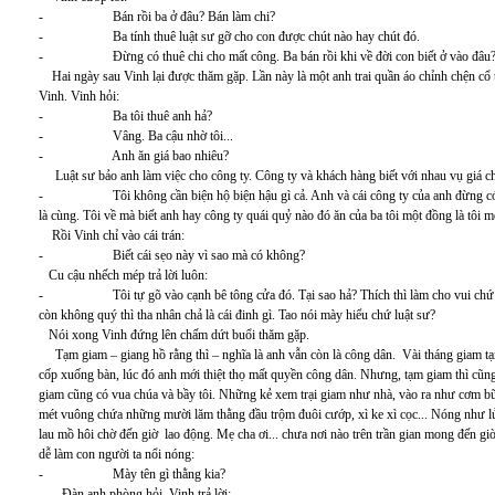
- Bán rồi ba ở đâu? Bán làm chi?
- Ba tính thuê luật sư gỡ cho con được chút nào hay chút đó.
- Đừng có thuê chi cho mất công. Ba bán rồi khi về đời con biết ở vào đâu
Hai ngày sau Vinh lại được thăm gặp. Lần này là một anh trai quần áo chỉnh chện cổ thắ
Vinh. Vinh hỏi:
- Ba tôi thuê anh hả?
- Vâng. Ba cậu nhờ tôi...
- Anh ăn giá bao nhiêu?
Luật sư bảo anh làm việc cho công ty. Công ty và khách hàng biết với nhau vụ giá chứ
- Tôi không cần biện hộ biện hậu gì cả. Anh và cái công ty của anh đừng có ăn 
là cùng. Tôi về mà biết anh hay công ty quái quỷ nào đó ăn của ba tôi một đồng là tôi m
Rồi Vinh chỉ vào cái trán:
- Biết cái sẹo này vì sao mà có không?
Cu cậu nhếch mép trả lời luôn:
- Tôi tự gõ vào cạnh bê tông cửa đó. Tại sao hả? Thích thì làm cho vui chứ chả s
còn không quý thì tha nhân chả là cái đinh gì. Tao nói mày hiểu chứ luật sư?
Nói xong Vinh đứng lên chấm dứt buổi thăm gặp.
Tạm giam – giang hồ rằng thì – nghĩa là anh vẫn còn là công dân. Vài tháng giam tạm
cốp xuống bàn, lúc đó anh mới thiệt thọ mất quyền công dân. Nhưng, tạm giam thì cũng 
giam cũng có vua chúa và bầy tôi. Những kẻ xem trại giam như nhà, vào ra như cơm bữ
mét vuông chứa những mười lăm thằng đầu trộm đuôi cướp, xì ke xì cọc... Nóng như l
lau mồ hôi chờ đến giờ lao động. Mẹ cha ơi... chưa nơi nào trên trần gian mong đến gi
dễ làm con người ta nổi nóng:
- Mày tên gì thằng kia?
Đàn anh phòng hỏi. Vinh trả lời: