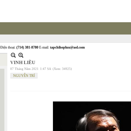
Điện thoại:
(714) 381-8780
E-mail:
tapchihopluu@aol.com
VINH LIỀU
07 Tháng Năm 2021
1:47 SA
(Xem: 34925)
NGUYỄN TRÍ