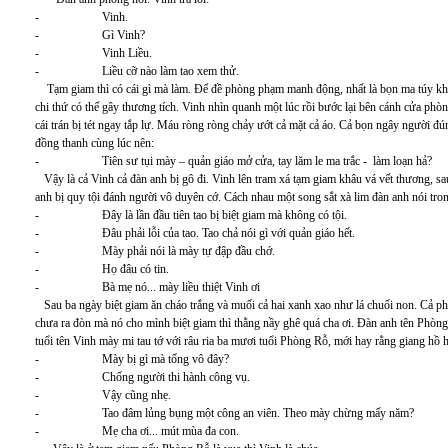
- Vinh.
- Gì Vinh?
- Vinh Liều.
- Liều cỡ nào làm tao xem thử.
Tạm giam thì có cái gì mà làm. Để đề phòng phạm manh động, nhất là bọn ma túy khi
chi thứ có thể gây thương tích. Vinh nhìn quanh một lúc rồi bước lại bên cánh cửa phò
cái trán bị tét ngay tắp lự. Máu ròng ròng chảy ướt cả mặt cả áo. Cả bọn ngây người đú
đồng thanh cùng lúc nên:
- Tiên sư tụi mày – quản giáo mở cửa, tay lăm le ma trắc - làm loạn hả?
Vậy là cả Vinh cả đàn anh bị gô đi. Vinh lên tram xá tạm giam khâu vá vết thương, s
anh bị quy tội đánh người vô duyên cớ. Cách nhau một song sắt xà lim đàn anh nói tron
- Đây là lần đầu tiên tao bị biệt giam mà không có tội.
- Đâu phải lỗi của tao. Tao chả nói gì với quản giáo hết.
- Mày phải nói là mày tự đập đầu chớ.
- Họ đâu có tin.
- Bà mẹ nó... mày liều thiệt Vinh ơi
Sau ba ngày biệt giam ăn cháo trắng và muối cả hai xanh xao như lá chuối non. Cả ph
chưa ra đòn mà nó cho mình biệt giam thì thằng nầy ghê quá cha ơi. Đàn anh tên Phòn
tuổi tên Vinh mày mi tau tớ với râu ria ba mươi tuổi Phòng Rỗ, mới hay rằng giang hồ h
- Mày bị gì mà tống vô đây?
- Chống người thi hành công vụ.
- Vậy cũng nhẹ.
- Tao đâm lủng bụng một công an viên. Theo mày chừng mấy năm?
- Mẹ cha ơi... mút mùa đa con.