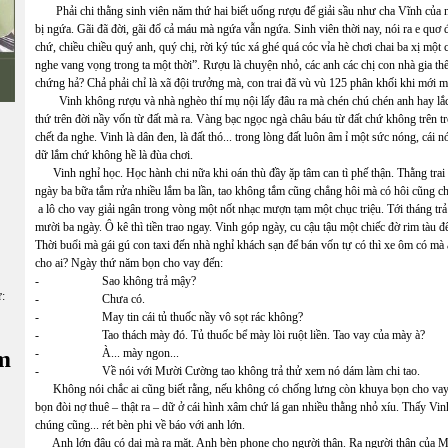
Phải chi thằng sinh viên năm thứ hai biết uống rượu để giải sầu như cha Vĩnh của n
bị ngứa. Gãi đã đời, gãi đổ cả máu mà ngứa vẫn ngứa. Sinh viên thời nay, nói ra e quơ 
chứ, chiều chiều quý anh, quý chị, rời ký túc xá ghé quá cóc vỉa hè chơi chai ba xị một 
nghe vang vọng trong ta một thời”. Rượu là chuyện nhỏ, các anh các chị con nhà gia thế
chứng hả? Chả phải chỉ là xã đội trưởng mà, con trai đã vù vù 125 phân khối khi mới 
Vinh không rượu và nhà nghèo thí mụ nội lấy đâu ra mà chén chú chén anh hay lắc l
thứ trên đời nầy vốn từ đất mà ra. Vàng bạc ngọc ngà châu báu từ đất chứ không trên t
chết đa nghe. Vinh là dân đen, là đất thó... trong lòng đất luôn âm ỉ một sức nóng, cái nó
dữ lắm chứ không hề là đùa chơi.
Vinh nghỉ học. Học hành chi nữa khi oán thù đầy ặp tâm can tì phế thận. Thằng trai li
ngày ba bữa tắm rửa nhiều lắm ba lần, tao không tắm cũng chẳng hôi mà có hôi cũng chả
a lô cho vay giải ngân trong vòng một nốt nhạc mượn tạm một chục triệu. Tới tháng trả
mười ba ngày. Ô kê thì tiền trao ngay. Vinh góp ngày, cu cậu tậu một chiếc đờ rim tàu đ
Thời buổi mà gái gú con taxi đến nhà nghỉ khách sạn để bán vốn tự có thì xe ôm có mà 
cho ai? Ngày thứ năm bọn cho vay đến:
- Sao không trả mậy?
ữ:
- Chưa có.
- May tin cái tủ thuốc nầy vô sọt rác không?
- Tao thách mày đó. Tủ thuốc bể mày lòi ruột liền. Tao vay của mày à?
m
- À... mày ngon...
- Về nói với Mười Cường tao không trả thử xem nó dám làm chi tao.
Không nói chắc ai cũng biết rằng, nếu không có chống lưng còn khuya bọn cho vay nặ
bọn đòi nợ thuê – thật ra – dữ ở cái hình xâm chứ lá gan nhiều thằng nhỏ xíu. Thấy Vinh
chúng cũng... rét bèn phi về báo với anh lớn.
Anh lớn đâu có dại mà ra mặt. Anh bèn phone cho người thân. Ra người thân của Mườ