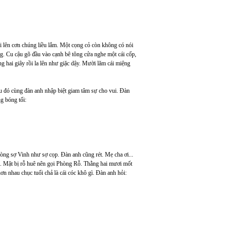
 lên cơn chúng liều lắm. Một cọng cỏ còn không có nói
ng. Cu cậu gõ đầu vào cạnh bê tông cửa nghe một cái cốp,
ng hai giây rồi la lên như giặc dậy. Mười lăm cái miệng
au đó cùng đàn anh nhập biệt giam tâm sự cho vui. Đàn
g bóng tối:
òng sợ Vinh như sợ cọp. Đàn anh cũng rét. Mẹ cha ơi...
g. Mặt bị rỗ huê nên gọi Phòng Rỗ. Thằng hai mươi mốt
ơn nhau chục tuổi chả là cái cóc khô gì. Đàn anh hỏi: