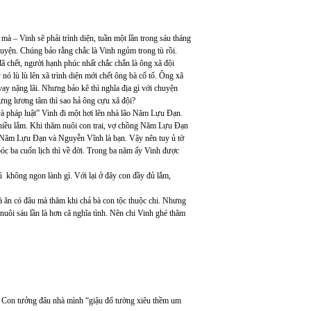
à – Vinh sẽ phải trình diện, tuần một lần trong sáu tháng
huyện. Chúng bảo rằng chắc là Vinh ngủm trong tù rồi.
 chết, người hạnh phúc nhất chắc chắn là ông xã đội
 nó lù lù lên xã trình diện mới chết ông bà cố tổ. Ông xã
 vay nặng lãi. Nhưng bảo kê thì nghĩa địa gì với chuyện
ưng lương tâm thì sao hả ông cựu xã đội?
 pháp luật” Vinh đi một hơi lên nhà lão Năm Lựu Đạn.
nhiều lắm. Khi thăm nuôi con trai, vợ chồng Năm Lựu Đạn
 vì Năm Lựu Đạn và Nguyễn Vĩnh là bạn. Vậy nên tuy ủ tờ
c ba cuốn lịch thì về đời. Trong ba năm ấy Vinh được
g ngon lành gì. Với lại ở đây con đầy đủ lắm,
n có đâu mà thăm khi chả bà con tộc thuộc chi. Nhưng
uôi sáu lần là hơn cã nghĩa tình. Nên chi Vinh ghé thăm
n tưởng đâu nhà mình “giậu đổ tường xiêu thềm um