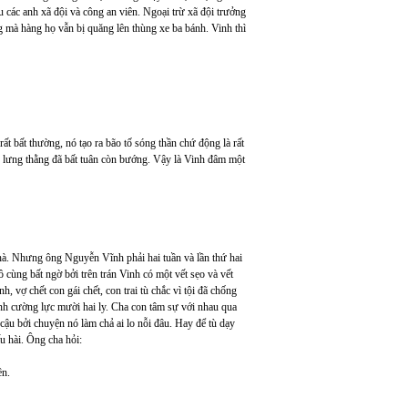
 các anh xã đội và công an viên. Ngoại trừ xã đội trưởng
ng mà hàng họ vẫn bị quăng lên thùng xe ba bánh. Vinh thì
 bất thường, nó tạo ra bão tố sóng thần chứ động là rất
o lưng thằng đã bất tuân còn bướng. Vậy là Vinh đâm một
à. Nhưng ông Nguyễn Vĩnh phải hai tuần và lần thứ hai
cùng bất ngờ bởi trên trán Vinh có một vết sẹo và vết
h, vợ chết con gái chết, con trai tù chắc vì tội đã chống
nh cường lực mười hai ly. Cha con tâm sự với nhau qua
 cậu bởi chuyện nó làm chả ai lo nỗi đâu. Hay để tù dạy
u hài. Ông cha hỏi:
n.