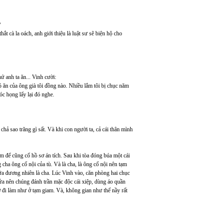
?
t cà la oách, anh giới thiệu là luật sư sẽ biện hộ cho
 anh ta ăn... Vinh cười:
của ông già tôi đồng nào. Nhiều lắm tôi bị chục năm
óc họng lấy lại đó nghe.
ao trăng gì sất. Và khi con người ta, cả cái thân mình
 để cũng cố hồ sơ án tích. Sau khi tòa đóng búa một cái
cha ông cố nội của tù. Và là cha, là ông cố nội nên tạm
a đương nhiên là cha. Lúc Vinh vào, căn phòng hai chục
ửa nên chúng đánh trần mặc độc cái xiệp, dùng áo quần
ờ đi làm như ở tạm giam. Và, không gian như thế nầy rất