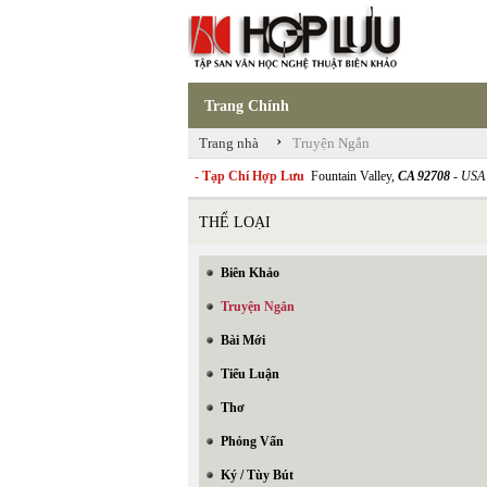
Trang Chính
›
Trang nhà
Truyện Ngắn
- Tạp Chí Hợp Lưu
Fountain Valley,
CA 92708
- USA
THỂ LOẠI
Biên Khảo
Truyện Ngắn
Bài Mới
Tiểu Luận
Thơ
Phỏng Vấn
Ký / Tùy Bút