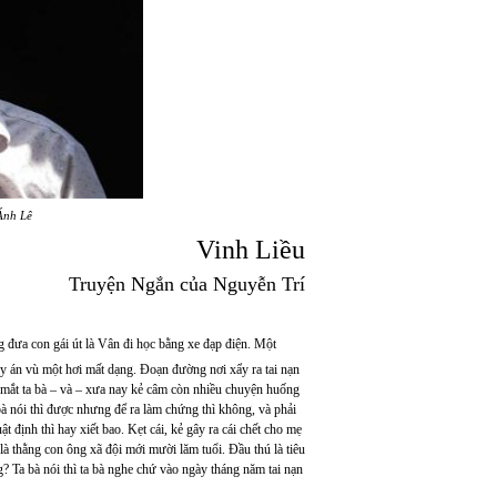
Ánh Lê
Vinh Liều
Truyện Ngắn của Nguyễn Trí
đưa con gái út là Vân đi học bằng xe đạp điện. Một
ây án vù một hơi mất dạng. Đoạn đường nơi xẩy ra tai nạn
 mắt ta bà – và – xưa nay kẻ câm còn nhiều chuyện huống
à nói thì được nhưng để ra làm chứng thì không, và phải
t định thì hay xiết bao. Kẹt cái, kẻ gây ra cái chết cho mẹ
 là thằng con ông xã đội mới mười lăm tuổi. Đầu thú là tiêu
Ta bà nói thì ta bà nghe chứ vào ngày tháng năm tai nạn