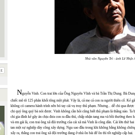
Nhà văn Nguyễn Trí - ảnh Lê Nhật 
N
guyễn Vinh. Con trai lớn của Ông Nguyên Vĩnh và bà Trần Thị Dung. Bà Dung 
chiếc mô tô 125 phân khối tông một phát. Vậy là, cả mẹ cả con ra người thiên cổ. Kẻ g
không có camera hành trình nên bó tay cái vụ truy thủ phạm. Nhưng... dễ chi qua được
chi quý ông quý bà nói được. Vinh không cần hỏi cũng biết thủ phạm là thằng nào. Ta b
chi gia đình kẻ gây án chịu đưa con ra đầu thú, chấp nhận tang ma và bồi thường theo luậ
và em gái là, con trai ông xã đội trưởng của cái xã mà Vinh là công dân. Cái lớn thứ hai
tan một sự nghiệp dày công xây dựng. Ngu sao đầu trong khi không bằng không chứng? 
xẩy ra, thằng con trai ông xã đội trưởng đang ở nhà ôn bài để ôn thì tốt nghiệp cấp hai.