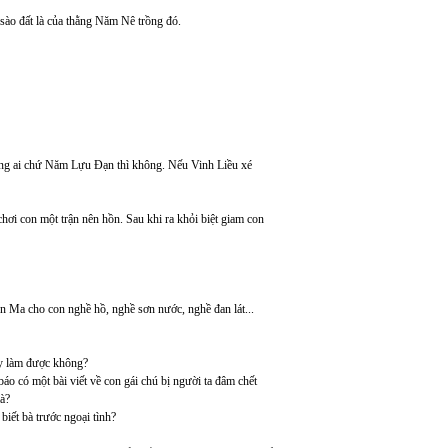
đất là của thằng Năm Nê trồng đó.
ưng ai chứ Năm Lựu Đạn thì không. Nếu Vinh Liều xé
on một trận nên hồn. Sau khi ra khỏi biệt giam con
cho con nghề hồ, nghề sơn nước, nghề đan lát...
 làm được không?
ó một bài viết về con gái chú bị người ta đâm chết
ià?
t bà trước ngoại tình?