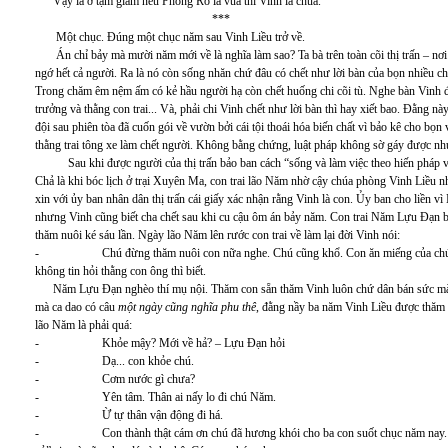
Vậy là ở tạm giam nếu Phòng Rỗ là vua thì Vinh là chúa.
***
Một chục. Đúng một chục năm sau Vinh Liều trở về.
Án chỉ bảy mà mười năm mới về là nghĩa làm sao? Ta bà trên toàn cõi thị trấn – nơi m
ngớ hết cả người. Ra là nó còn sống nhăn chứ đâu có chết như lời bàn của bọn nhiều c
Trong chăm êm nệm ấm có kẻ hầu người hạ còn chết huống chi cõi tù. Nghe bàn Vinh đã
trưởng và thằng con trai... Và, phải chi Vinh chết như lời bàn thì hay xiết bao. Đằng này
đội sau phiên tòa đã cuốn gói về vườn bởi cái tội thoái hóa biến chất vì bảo kê cho bọn
thằng trai tông xe làm chết người. Không bằng chứng, luật pháp không sờ gáy được nh
Sau khi được người của thị trấn bảo ban cách “sống và làm việc theo hiến pháp và
Chả là khi bóc lịch ở trại Xuyên Ma, con trai lão Năm nhờ cậy chúa phòng Vinh Liều 
xin với ủy ban nhân dân thị trấn cái giấy xác nhận rằng Vinh là con. Ủy ban cho liền
nhưng Vinh cũng biết cha chết sau khi cu cậu ôm án bảy năm. Con trai Năm Lựu Đạn bó
thăm nuôi ké sáu lần. Ngày lão Năm lên rước con trai về làm lại đời Vinh nói:
- Chú đừng thăm nuôi con nữa nghe. Chú cũng khổ. Con ăn miếng của chú khôn
không tin hỏi thằng con ông thì biết.
Năm Lựu Đạn nghèo thí mụ nội. Thăm con sẵn thăm Vinh luôn chứ dân bán sức mà ă
mà ca dao có câu
một ngày cũng nghĩa phu thê
, đằng nầy ba năm Vinh Liều được thăm n
lão Năm là phải quá:
- Khỏe mậy? Mới về hả? – Lựu Đạn hỏi
- Dạ... con khỏe chú.
- Cơm nước gì chưa?
- Yên tâm. Thân ai nấy lo đi chú Năm.
- Ừ tự thân vận động đi há.
- Con thành thật cám ơn chú đã hương khói cho ba con suốt chục năm nay. Co