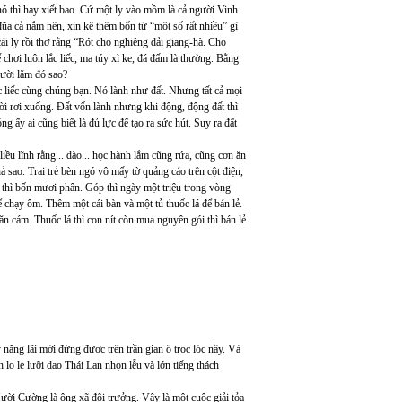
ó thì hay xiết bao. Cứ một ly vào mồm là cả người Vinh
đũa cả nắm nên, xin kê thêm bốn từ “một số rất nhiều” gì
cái ly rồi thơ rằng “Rót cho nghiêng dải giang-hà. Cho
 chơi luôn lắc liếc, ma túy xì ke, đá đấm là thường. Bằng
mười lăm đó sao?
iếc cùng chúng bạn. Nó lành như đất. Nhưng tất cả mọi
rời rơi xuống. Đất vốn lành nhưng khi động, động đất thì
ng ấy ai cũng biết là đủ lực để tạo ra sức hút. Suy ra đất
ều lĩnh rằng... dào... học hành lắm cũng rứa, cũng cơn ăn
 sao. Trai trẻ bèn ngó vô mấy tờ quảng cáo trên cột điện,
 thì bốn mươi phân. Góp thì ngày một triệu trong vòng
ể chạy ôm. Thêm một cái bàn và một tủ thuốc lá để bán lẻ.
ăn cám. Thuốc lá thì con nít còn mua nguyên gói thì bán lẻ
ng lãi mới đứng được trên trần gian ô trọc lóc nầy. Và
 lo le lưỡi dao Thái Lan nhọn lễu và lớn tiếng thách
i Cường là ông xã đội trưởng. Vậy là một cuộc giải tỏa