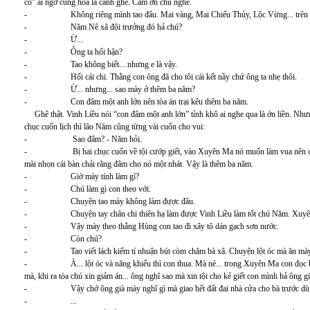
cỏ” ai ngờ cũng hoa lá cành ghê. Cám ơn chú nghe.
- Không riêng mình tao đâu. Mai vàng, Mai Chiếu Thủy, Lộc Vừng... trên sào 
- Năm Nê xã đội trưởng đó hả chú?
- Ừ...
- Ông ta hối hận?
- Tao không biết... nhưng e là vậy.
- Hối cái chi. Thằng con ông đã cho tôi cái kết nầy chứ ông ta nhẹ thôi.
- Ừ... nhưng... sao mày ở thêm ba năm?
- Con đâm một anh lớn nên tòa án trại kêu thêm ba năm.
Ghê thật. Vinh Liều nói “con đâm một anh lớn” tỉnh khô ai nghe qua là ớn liền. Nh
chục cuốn lịch thì lão Năm cũng từng vài cuốn cho vui:
- Sao đâm? - Năm hỏi.
- Bị hai chục cuốn về tội cướp giết, vào Xuyên Ma nó muốn làm vua nên chơi c
mài nhọn cái bàn chải răng đâm cho nó một nhát. Vậy là thêm ba năm.
- Giờ mày tính làm gì?
- Chú làm gì con theo với.
- Chuyện tao mày không làm được đâu.
- Chuyện tay chân chi thiên hạ làm được Vinh Liều làm tốt chú Năm. Xuyên Ma 
- Vậy mày theo thằng Hùng con tao đi xây tô dán gạch sơn nước.
- Còn chú?
- Tao viết lách kiếm tí nhuận bút còm chăm bà xã. Chuyện lột óc mà ăn mày
- À... lột óc và năng khiếu thì con thua. Mà nè... trong Xuyên Ma con đọc báo c
mà, khi ra tòa chú xin giảm án... ông nghĩ sao mà xin tội cho kẻ giết con mình hả ông g
- Vậy chớ ông già mày nghĩ gì mà giao hết đất đai nhà cửa cho bà trước dù biế
- ...