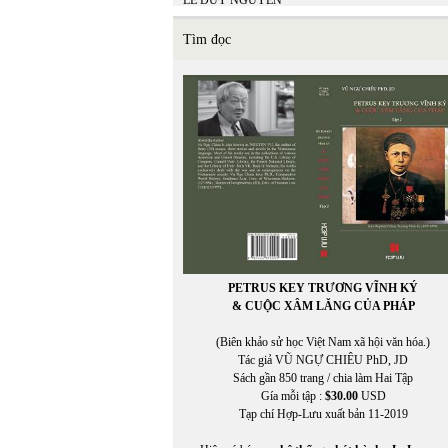
LÊ DUY NGUYÊN
LÊ GIANG TRẦN
lê hữu
Tìm đọc
LÊ LAN THU
Lê Minh Hiền
LÊ MINH HIỂN
LÊ MINH NHỰT
LÊ MINH PHONG
Lê Ngân Hằng
Lê Nguyệt Minh
Lê Nho Quế Sơn
Le Nouvel Observateur
LE PAYS
Lê Phong Quan
LÊ QUỲNH MAI
LÊ THÁNH THƯ
PETRUS KEY TRƯƠNG VĨNH KÝ
Lê Thị Dương
& CUỘC XÂM LĂNG CỦA PHÁP
LÊ THỊ HUỆ
LÊ THỊ THẤM VÂN
(Biên khảo sử học Việt Nam xã hội văn hóa.)
Lê Thị Thanh Thảo
Tác giả VŨ NGỰ CHIÊU PhD, JD
Lê Thị Thanh Thảo chuyển ngữ
Sách gần 850 trang / chia làm Hai Tập
LÊ THỜI TÂN
Gía mỗi tập :
$30.00
USD
LÊ TRÀ MY
Tạp chí Hợp-Lưu xuất bản 11-2019
LÊ VĂN HIẾU
Lê Văn Khoa