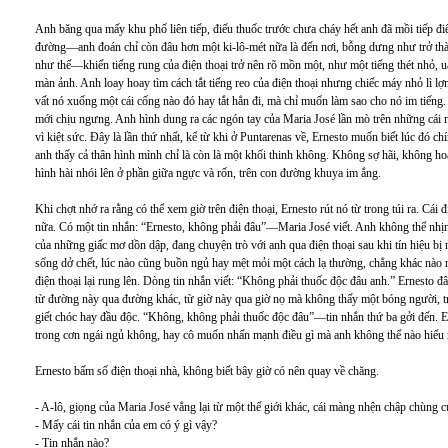
Anh băng qua mấy khu phố liên tiếp, điếu thuốc trước chưa cháy hết anh đã mồi tiếp điếu
đường—anh đoán chỉ còn đâu hơn một ki-lô-mét nữa là đến nơi, bỗng dưng như trở thàn
như thế—khiến tiếng rung của điện thoại trở nên rõ mồn một, như một tiếng thét nhỏ, uấ
màn ảnh. Anh loay hoay tìm cách tắt tiếng reo của điện thoại nhưng chiếc máy nhỏ lì 
vất nó xuống một cái cống nào đó hay tắt hẳn đi, mà chỉ muốn làm sao cho nó im tiếng. Đ
mới chịu ngưng. Anh hình dung ra các ngón tay của Maria José lần mò trên những cái n
vì kiệt sức. Đây là lần thứ nhất, kể từ khi ở Puntarenas về, Ernesto muốn biết lúc đó chí
anh thấy cả thân hình mình chỉ là còn là một khối thinh không. Không sợ hãi, không ho
hình hài nhói lên ở phần giữa ngực và rốn, trên con đường khuya im ắng.
Khi chợt nhớ ra rằng có thể xem giờ trên điện thoại, Ernesto rút nó từ trong túi ra. Cái đ
nữa. Có một tin nhắn: “Ernesto, không phải đâu”—Maria José viết. Anh không thể nhịn
của những giấc mơ dồn dập, đang chuyện trò với anh qua điện thoại sau khi tín hiệu bị 
sống dở chết, lúc nào cũng buồn ngủ hay mệt mỏi một cách lạ thường, chẳng khác nào
điện thoại lại rung lên. Dòng tin nhắn viết: “Không phải thuốc độc đâu anh.” Ernesto 
từ đường này qua đường khác, từ giờ này qua giờ nọ mà không thấy một bóng người, tr
giết chóc hay đầu độc. “Không, không phải thuốc độc đâu”—tin nhắn thứ ba gởi đến. Ern
trong cơn ngái ngủ không, hay cô muốn nhấn mạnh điều gì mà anh không thể nào hiểu 
Ernesto bấm số điện thoại nhà, không biết bây giờ có nên quay về chăng.
- A-lô, giọng của Maria José vẳng lại từ một thế giới khác, cái màng nhện chập chùng c
- Mấy cái tin nhắn của em có ý gì vậy?
- Tin nhắn nào?