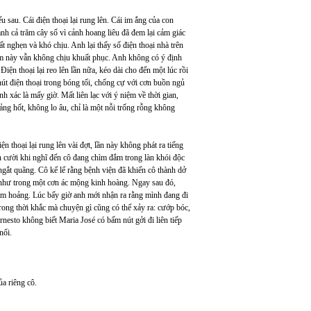
 sau. Cái điện thoại lại rung lên. Cái im ắng của con
h cả trăm cây số vì cảnh hoang liêu đã đem lại cảm giác
t nghẹn và khó chịu. Anh lại thấy số điện thoại nhà trên
lợm này vẫn không chịu khuất phục. Anh không có ý định
iện thoại lại reo lên lần nữa, kéo dài cho đến một lúc rồi
út điện thoại trong bóng tối, chống cự với cơn buồn ngủ
nh xác là mấy giờ. Mất liên lạc với ý niệm về thời gian,
ảng hốt, không lo âu, chỉ là một nỗi trống rỗng không
iện thoại lại rung lên vài đợt, lần này không phát ra tiếng
 cười khi nghĩ đến cô đang chìm đắm trong làn khói độc
ngắt quãng. Cô kể lể rằng bệnh viện đã khiến cô thành dở
 như trong một cơn ác mộng kinh hoàng. Ngay sau đó,
đâm hoảng. Lúc bấy giờ anh mới nhận ra rằng mình đang đi
ong thời khắc mà chuyện gì cũng có thể xảy ra: cướp bóc,
esto không biết Maria José có bấm nút gởi đi liên tiếp
nổi.
ủa riêng cô.