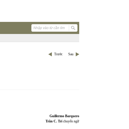
Trước
Sau
Guil
l
ermo Barquero
Trần C. Trí
chuyển ngữ