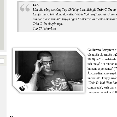
LTS:
Lần đầu cộng tác cùng Tạp Chí Hợp-Lưu, dịch giả
Trần C. Trí
cư 
California và hiện đang dạy tiếng Việt & Ngôn Ngữ học tại Univers
quí độc giả và văn hữu truyện ngắn “Enterrar los dientos blancos”
Trần C. Trí chuyển ngữ.
Tạp Chí Hợp-Lưu
Guillermo Barquero
s
các tuyển tập truyện ng
2009) và “Esqueleto de 
tiểu thuyết “El diluvio u
humana espontánea” (
‘
Áncora dành cho truyện
universal”. Truyện ngắn
‘Chôn Đi Hai Hàm Răn
comparada”, xuất bản v
Barquero đã viết từ 20