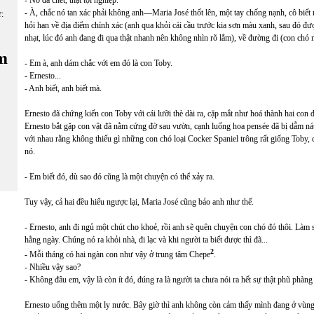
- Nó đã chết, thật tội nghiệp.
- À, chắc nó tan xác phải không anh—Maria José thốt lên, một tay chống nạnh, cô biết
ữ:
hỏi han về địa điểm chính xác (anh qua khỏi cái cầu trước kia sơn màu xanh, sau đó đư
nhạt, lúc đó anh đang đi qua thật nhanh nên không nhìn rõ lắm), về đường đi (con chó 
m
- Em à, anh dám chắc với em đó là con Toby.
- Ernesto...
- Anh biết, anh biết mà.
Ernesto đã chứng kiến con Toby với cái lưỡi thè dài ra, cặp mắt như hoá thành hai co
Ernesto bắt gặp con vật đã nằm cứng đờ sau vườn, cạnh luống hoa pensée đã bị dẫm ná
với nhau rằng không thiếu gì những con chó loại Cocker Spaniel trông rất giống Toby, c
nó.
- Em biết đó, dù sao đó cũng là một chuyện có thể xảy ra.
Tuy vậy, cả hai đều hiểu ngược lại, Maria José cũng bảo anh như thế.
- Ernesto, anh đi ngủ một chút cho khoẻ, rồi anh sẽ quên chuyện con chó đó thôi. Làm 
hằng ngày. Chúng nó ra khỏi nhà, đi lạc và khi người ta biết được thì đã...
2
- Mỗi tháng có hai ngàn con như vậy ở trung tâm Chepe
.
- Nhiều vậy sao?
- Không đâu em, vậy là còn ít đó, đúng ra là người ta chưa nói ra hết sự thật phũ phàng 
Ernesto uống thêm một ly nước. Bây giờ thì anh không còn cảm thấy mình đang ở vùng 