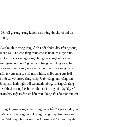
đến cái giường trong khách sạn, rộng đủ cho cả hai ba
h mông.
 lại thôi thúc trong lòng. Anh ngồi nhổm dậy trên giường.
ơ của cô. Anh cho rằng mình có thể nhận ra được hình
và trên nền xi-măng trong nhà, giữa vùng biển và căn
bên ngoài cùng những cái răng trắng hếu. Ang vấp phải
cây cầu sơn màu vàng một cách chính xác mà không cần chỉ
gón tay của anh tựa hồ như những chiếc càng của loài
 cả một cái vòi nước đang chảy. Cuối cùng, anh cũng tìm
tay anh lạnh ngắt, bãi cát mênh mông, những cái răng
 vi khuẩn trong bệnh dịch đen thời trung cổ, bầy hầy và
ươm hay một miếng da bẩn thỉu không tài nào tuột qua cái
 Cô ngật ngưỡng ngồi dậy trong bóng tối. “Ngủ đi anh”, cô
g cửa, sực nhớ rằng mình không mang giày. Anh trở vào
ì đó. Mất mấy phút Ernesto mới kiếm ra được đôi giày da