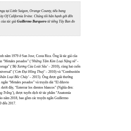
ngụ tại Little Saigon, Orange County, tiểu bang
ity Of California Irvine. Chúng tôi hân hạnh gởi đến
 của tác giả
Guillermo Barquero
từ tiếng Tây Ban đo
inh năm 1979 ở San Jose, Costa Rica. Ông là tác giả của
ắn “Metales pesados” (
‘Những Tấm Kim Loại Nặng nề’ -
oruga” (
‘Bộ Xương Của Loài Sâu’ –
2010), cùng hai cuốn
niversal” (
‘Cơn Đại Hồng Thuỷ’ –
2010) và “Combustión
Nhân Loại Bốc Cháy’ –
2015). Ông được giải thưởng
 ngắn “Metales pesados” và truyện dài “El diluvio
 dưới đây, “Enterrar los dientos blancos” (Nghĩa đen:
g Trắng’
), được tuyển dịch từ tác phẩm “Anatomía
ào năm 2018, bao gồm các truyện ngắn Guillermo
00 đến 2017.