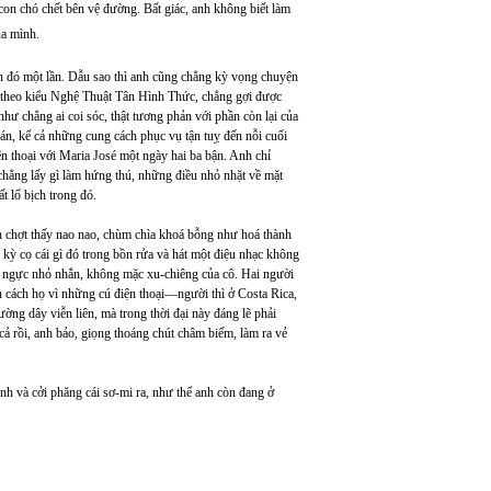
con chó chết bên vệ đường. Bất giác, anh không biết làm
ủa mình.
án đó một lần. Dẫu sao thì anh cũng chẳng kỳ vọng chuyện
eo theo kiểu Nghệ Thuật Tân Hình Thức, chẳng gợi được
hư chẳng ai coi sóc, thật tương phản với phần còn lại của
bán, kể cả những cung cách phục vụ tận tuỵ đến nỗi cuối
ện thoại với Maria José một ngày hai ba bận. Anh chỉ
 chẳng lấy gì làm hứng thú, những điều nhỏ nhặt về mặt
tất lố bịch trong đó.
 chợt thấy nao nao, chùm chìa khoá bỗng như hoá thành
kỳ cọ cái gì đó trong bồn rửa và hát một điệu nhạc không
bộ ngực nhỏ nhắn, không mặc xu-chiêng của cô. Hai người
ăn cách họ vì những cú điện thoại—người thì ở Costa Rica,
ng dây viễn liên, mà trong thời đại này đáng lẽ phải
ả rồi, anh bảo, giọng thoáng chút châm biếm, làm ra vẻ
nh và cởi phăng cái sơ-mi ra, như thể anh còn đang ở