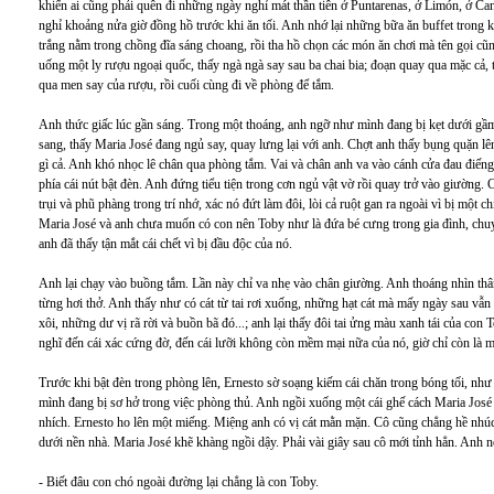
khiến ai cũng phải quên đi những ngày nghỉ mát thần tiên ở Puntarenas, ở Limón, ở Ca
nghỉ khoảng nửa giờ đồng hồ trước khi ăn tối. Anh nhớ lại những bữa ăn buffet trong k
trắng nằm trong chồng đĩa sáng choang, rồi tha hồ chọn các món ăn chơi mà tên gọi cũ
uống một ly rượu ngoại quốc, thấy ngà ngà say sau ba chai bia; đoạn quay qua mặc cả,
qua men say của rượu, rồi cuối cùng đi về phòng để tắm.
Anh thức giấc lúc gần sáng. Trong một thoáng, anh ngỡ như mình đang bị kẹt dưới gầm 
sang, thấy Maria José đang ngủ say, quay lưng lại với anh. Chợt anh thấy bụng quặn l
gì cả. Anh khó nhọc lê chân qua phòng tắm. Vai và chân anh va vào cánh cửa đau điến
phía cái nút bật đèn. Anh đứng tiểu tiện trong cơn ngủ vật vờ rồi quay trở vào giường. 
trụi và phũ phàng trong trí nhớ, xác nó đứt làm đôi, lòi cả ruột gan ra ngoài vì bị một 
Maria José và anh chưa muốn có con nên Toby như là đứa bé cưng trong gia đình, chuy
anh đã thấy tận mắt cái chết vì bị đầu độc của nó.
Anh lại chạy vào buồng tắm. Lần này chỉ va nhẹ vào chân giường. Anh thoáng nhìn th
từng hơi thở. Anh thấy như có cát từ tai rơi xuống, những hạt cát mà mấy ngày sau vẫn c
xôi, những dư vị rã rời và buồn bã đó...; anh lại thấy đôi tai ửng màu xanh tái của co
nghĩ đến cái xác cứng đờ, đến cái lưỡi không còn mềm mại nữa của nó, giờ chỉ còn là 
Trước khi bật đèn trong phòng lên, Ernesto sờ soạng kiếm cái chăn trong bóng tối, như
mình đang bị sơ hở trong việc phòng thủ. Anh ngồi xuống một cái ghế cách Maria Jos
nhích. Ernesto ho lên một miếng. Miệng anh có vị cát mằn mặn. Cô cũng chẳng hề nh
dưới nền nhà. Maria José khẽ khàng ngồi dậy. Phải vài giây sau cô mới tỉnh hẳn. Anh 
- Biết đâu con chó ngoài đường lại chẳng là con Toby.