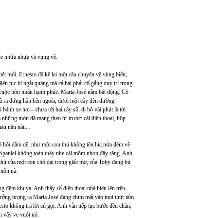
he nhừa nhựa và vụng về.
ệt mỏi. Ernesto đã kể lại một câu chuyện về vùng biển,
iên tục bị ngắt quãng mà cả hai phải cố gắng duy trì trong
ột cuộc hôn nhân hạnh phúc. Maria José nằm bất động. Cô
 đã ra đứng hẳn bên ngoài, dưới một cây đèn đường.
bánh xe hơi—chưa tới hai cây số, đi bộ vài phút là tới
ả những món đã mang theo từ trước: cái điện thoại, hộp
àu nâu nâu...
mồ hôi dầm dề, như một con thú không tên lúc nửa đêm về
 Spaniel không toàn thây nhe cái mõm nhọn đầy răng. Anh
thù của một con chó dại trong giấc mơ, của Toby đang bú
 nõn nà.
ong đêm khuya. Anh thấy số điện thoại nhà hiện lên trên
ưởng tượng ra Maria José đang chìm mất vào mọi thứ: tấm
sto không trả lời cú gọi. Anh vẫn tiếp tục bước đều chân,
n vẩy ve vuốt nó.