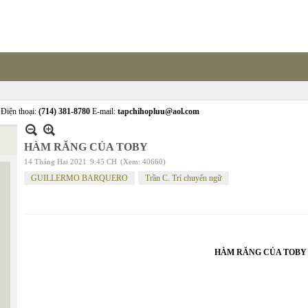
Điện thoại:
(714) 381-8780
E-mail:
tapchihopluu@aol.com
HÀM RĂNG CỦA TOBY
14 Tháng Hai 2021
9:45 CH
(Xem: 40660)
GUILLERMO BARQUERO
Trần C. Trí chuyển ngữ
HÀM RĂNG CỦA TOBY