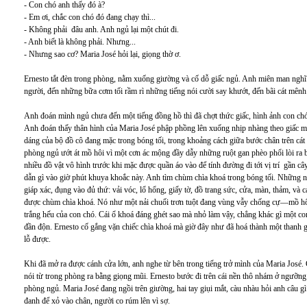
- Con chó anh thấy đó à?
- Em ơi, chắc con chó đó đang chạy thì...
- Không phải đâu anh. Anh ngủ lại một chút đi.
- Anh biết là không phải. Nhưng...
- Nhưng sao cơ? Maria José hỏi lại, giọng thờ ơ.
Ernesto tắt đèn trong phòng, nằm xuống giường và cố dỗ giấc ngủ. Anh miên man nghĩ 
người, đến những bữa cơm tối rầm rì những tiếng nói cười say khướt, đến bãi cát mên
Anh đoán mình ngủ chưa đến một tiếng đồng hồ thì đã chợt thức giấc, hình ảnh con chó
Anh đoán thấy thân hình của Maria José phập phồng lên xuống nhịp nhàng theo giấc m
dáng của bộ đồ cô đang mặc trong bóng tối, trong khoảng cách giữa bước chân trên cát 
phòng ngủ ướt át mồ hôi vì một cơn ác mộng đầy dẫy những ruột gan phèo phổi lòi ra 
nhiều đồ vật vô hình trước khi mặc được quần áo vào để tính đường đi tới vị trí gần 
dẫn gì vào giờ phút khuya khoắc này. Anh tìm chùm chìa khoá trong bóng tối. Những n
giáp xác, đụng vào đủ thứ: vải vóc, lổ hổng, giấy tờ, đồ trang sức, cửa, màn, thảm, và
được chùm chìa khoá. Nó như một nải chuối trơn tuột đang vùng vẫy chống cự—mồ hôi 
trắng hếu của con chó. Cái ổ khoá đáng ghét sao mà nhỏ làm vậy, chẳng khác gì một con
đần độn. Ernesto cố gắng vặn chiếc chìa khoá mà giờ đây như đã hoá thành một thanh g
lỗ được.
Khi đã mở ra được cánh cửa lớn, anh nghe từ bên trong tiếng trở mình của Maria José.
nói từ trong phòng ra bằng giọng mũi. Ernesto bước đi trên cái nền thô nhám ở ngưỡn
phòng ngủ. Maria José đang ngồi trên giường, hai tay giụi mắt, càu nhàu hỏi anh câu g
đanh để xỏ vào chân, người co rúm lên vì sợ.