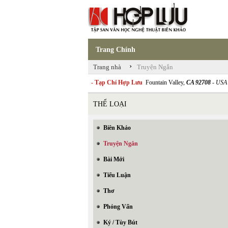
Trang Chính
›
Trang nhà
Truyện Ngắn
- Tạp Chí Hợp Lưu
Fountain Valley,
CA 92708
- USA
THỂ LOẠI
Biên Khảo
Truyện Ngắn
Bài Mới
Tiểu Luận
Thơ
Phỏng Vấn
Ký / Tùy Bút