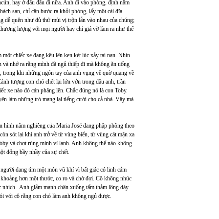
ncún, hay ở đâu đâu đi nữa. Anh đi vào phòng, định nằm
hách sạn, chỉ cần bước ra khỏi phòng, lấy một cái đĩa
ng dễ quên như đủ thứ mùi vị trộn lẫn vào nhau của chúng;
 thương lượng với mọi người hay chỉ giả vờ làm ra như thế
một chiếc xe đang kêu lên ken két lúc xảy tai nạn. Nhìn
ên và nhớ ra rằng mình đã ngủ thiếp đi mà không ăn uống
g, trong khi những ngón tay của anh vụng về quờ quạng về
Cảnh tượng con chó chết lại lởn vởn trong đầu anh, trần
chiếc xe nào đó cán phăng lên. Chắc đúng nó là con Toby.
ên làm những trò mang lại tiếng cười cho cả nhà. Vậy mà
ân hình nằm nghiêng của Maria José đang phập phồng theo
òn sót lại khi anh trở về từ vùng biển, từ vùng cát mặn xa
n Toby và chợt rùng mình vì lạnh. Anh không thể nào không
một đống bầy nhầy của sự chết.
 người đang tìm một món vũ khí vì bất giác có linh cảm
é khoảng hơn một thước, co ro và chờ đợi. Cô không nhúc
úc nhích. Anh giẫm mạnh chân xuống tấm thảm lông dày
nói với cô rằng con chó làm anh không ngủ được.