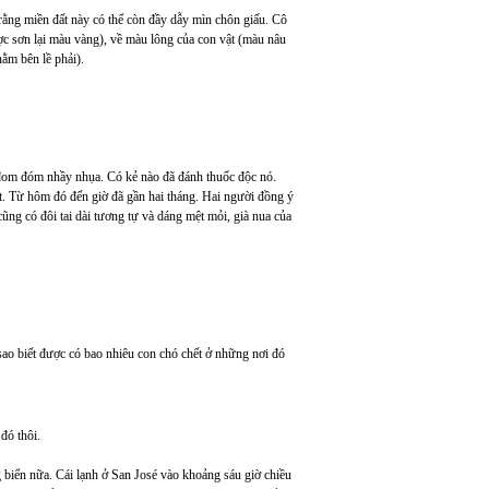
 rằng miền đất này có thể còn đầy dẫy mìn chôn giấu. Cô
ợc sơn lại màu vàng), về màu lông của con vật (màu nâu
nằm bên lề phải).
n đom đóm nhầy nhụa. Có kẻ nào đã đánh thuốc độc nó.
t. Từ hôm đó đến giờ đã gần hai tháng. Hai người đồng ý
ũng có đôi tai dài tương tự và dáng mệt mỏi, già nua của
sao biết được có bao nhiêu con chó chết ở những nơi đó
đó thôi.
biển nữa. Cái lạnh ở San José vào khoảng sáu giờ chiều