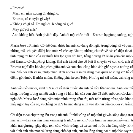
- Ernesto!
- Mari, em nằm xuống đi, đừng lo.
- Ernesto, có chuyện gì vậy?
- Không có gì cả. Em ngủ đi. Không có gì cả.
- Mấy giờ rồi anh?
- Anh không biết. Anh phải đi đây. Anh đi một chốc thôi—Ernesto hạ giọng xuống, ng
Maria José trở mình. Có thể đoán được hai mắt cô đang đỏ ngầu trong bóng tối vì quá m
những mẩu chuyện đã bị bóp méo về các tay đầu tư, những chi tiết về các cú điện thoại l
tình trạng trá hình của sự thiếu liên lạc giữa đôi bên, bằng những lời lẽ âu yếm của m
hỏi Ernesto có chuyện gì không. Khi anh trả lời cho cô biết là chuyện về con chó, anh
Ernesto nghĩ đến khoảng cách giữa anh và con chó, cùng hình ảnh ghê sợ của những cái 
nơi. Mồ hôi anh vã ra, nhớp nháp. Anh nhớ ra là mình đang mặc quần áo cùng với tất c
diêm, gói thuốc lá nhăn nhúm. Không phải là con Toby. Nhưng mà cái mõm, cái lưng m
Anh vẫn tiếp tục đi, suýt nữa nuốt cả điếu thuốc khi anh cố mồi lửa vào nó. Anh toát 
sáng, mường tượng ra một cách vụng về hình hài của con chó đã chết, một con Cocker
nghĩ đến Maria José đang nằm một mình trong đêm tối, mắt nhìn trừng trừng vào hình 
mấy ngón tay của cô, vì chẳng có đứa bé nào đang nhìn vào đôi vú của cô, đôi vú trắng
Cái điện thoại chợt rung lên trong túi anh. Ít nhất cũng có một thứ gì vẫn sống động tr
màn ảnh—trên cái nền màu xám sáng là những nét chữ tròn trĩnh và tám con số—anh t
khăn trải giường, giày dép, rèm cửa, vách tường, và cả cái vòi nước vẫn đang chảy. Erne
với hình ảnh của một cái lưng đang chờ đợi anh, của bộ lông đang nài nỉ một bàn tay ru