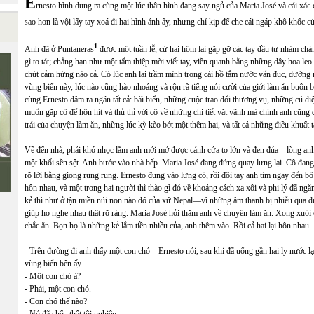
E
rnesto hình dung ra cùng một lúc thân hình đang say ngủ của Maria José và cái xác 
sao hơn là vội lấy tay xoá đi hai hình ảnh ấy, nhưng chỉ kịp để che cái ngáp khô khốc c
1
Anh đã ở Puntaneras
được một tuần lễ, cứ hai hôm lại gặp gỡ các tay đầu tư nhàm ch
gì to tát; chẳng hạn như một tấm thiệp mời viết tay, viền quanh bằng những dây hoa l
chút cảm hứng nào cả. Có lúc anh lại trầm mình trong cái hồ tắm nước vẩn đục, dường n
vùng biển này, lúc nào cũng hào nhoáng và rộn rã tiếng nói cười của giới làm ăn buôn 
cùng Ernesto đâm ra ngán tất cả: bãi biển, những cuộc trao đổi thương vụ, những cú đi
muốn gặp cô để hôn hít và thủ thỉ với cô về những chi tiết vặt vãnh mà chính anh cũng
trái của chuyện làm ăn, những lúc kỳ kèo bớt một thêm hai, và tất cả những điều khuất 
Về đến nhà, phải khó nhọc lắm anh mới mở được cánh cửa to lớn và đen đúa—lòng anh
một khối sền sệt. Anh bước vào nhà bếp. Maria José đang đứng quay lưng lại. Cô đang 
rõ lời bằng giọng rung rung. Ernesto đụng vào lưng cô, rồi đôi tay anh tìm ngay đến 
hôn nhau, và một trong hai người thì thào gì đó về khoảng cách xa xôi và phi lý đã ng
kẻ thì như ở tận miền núi non nào đó của xứ Nepal—vì những âm thanh bị nhiễu qua đườ
giúp họ nghe nhau thật rõ ràng. Maria José hỏi thăm anh về chuyện làm ăn. Xong xuôi c
chắc ăn. Bọn họ là những kẻ lắm tiền nhiều của, anh thêm vào. Rồi cả hai lại hôn nhau.
- Trên đường đi anh thấy một con chó—Ernesto nói, sau khi đã uống gần hai ly nước lạ
vùng biển bên ấy.
- Một con chó à?
- Phải, một con chó.
- Con chó thế nào?