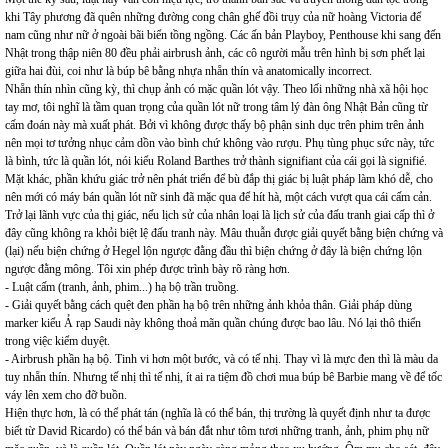
khi Tây phương đã quên những đường cong chân ghế đồi trụy của nữ hoàng Victoria để
nam cũng như nữ ở ngoài bãi biển tồng ngồng. Các ấn bản Playboy, Penthouse khi sang đến
Nhật trong thập niên 80 đều phải airbrush ảnh, các cô người mẫu trên hình bị sơn phết lại
giữa hai đùi, coi như là búp bê bằng nhựa nhẵn thín và anatomically incorrect.
Nhẵn thín nhìn cũng kỳ, thì chụp ảnh có mặc quần lót vậy. Theo lối những nhà xã hội học
tay mơ, tôi nghĩ là tầm quan trọng của quần lót nữ trong tâm lý đàn ông Nhật Bản cũng từ
cấm đoán này mà xuất phát. Bởi vì không được thấy bộ phận sinh dục trên phim trên ảnh
nên mọi tơ tưởng nhục cảm dồn vào bình chứ không vào rượu. Phụ tùng phục sức này, tức
là bình, tức là quần lót, nói kiểu Roland Barthes trở thành signifiant của cái gọi là signifié.
Mặt khác, phần khứu giác trở nên phát triển để bù đắp thị giác bị luật pháp làm khó dễ, cho
nên mới có máy bán quần lót nữ sinh đã mặc qua để hít hà, một cách vượt qua cái cấm cản.
Trở lại lãnh vực của thị giác, nếu lịch sử của nhân loại là lịch sử của đấu tranh giai cấp thì ở
đây cũng không ra khỏi biệt lệ đấu tranh này. Mâu thuẫn được giải quyết bằng biện chứng và
(lại) nếu biện chứng ở Hegel lộn ngược đằng đầu thì biện chứng ở đây là biện chứng lộn
ngược đằng mông. Tôi xin phép được trình bày rõ ràng hơn.
- Luật cấm (tranh, ảnh, phim...) hạ bộ trần truồng.
- Giải quyết bằng cách quệt đen phần hạ bộ trên những ảnh khỏa thân. Giải pháp dùng
marker kiểu Ả rạp Saudi này không thoả mãn quần chúng được bao lâu. Nó lại thô thiển
trong việc kiểm duyệt.
- Airbrush phần hạ bộ. Tinh vi hơn một bước, và có tế nhị. Thay vì là mực đen thì là màu da
tuy nhẵn thín. Nhưng tế nhị thì tế nhị, ít ai ra tiệm đồ chơi mua búp bê Barbie mang về để tốc
váy lên xem cho đỡ buồn.
Hiện thực hơn, là có thể phát tán (nghĩa là có thể bán, thị trường là quyết định như ta được
biết từ David Ricardo) có thể bán và bán đắt như tôm tươi những tranh, ảnh, phim phụ nữ