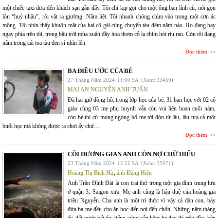
một chiếc taxi đưa đến khách sạn gần đấy. Tôi chỉ kịp gọi cho một ông bạn lính cũ, nói gọn
lỏn “huỷ nhậu”, rồi vật ra giường. Nằm liệt. Tôi nhanh chóng chìm vào trong một cơn ác
mộng. Tôi nhìn thấy khuôn mặt của hai cô gái cùng chuyến tàu đêm năm nào. Họ đang bay
ngay phía trên tôi, trong bầu trời mùa xuân đầy hoa thơm cỏ lạ chim hót ríu ran. Còn tôi đang
nằm trong cái toa tàu đen sì nhìn lên.
Đọc thêm
BA ĐIỀU ƯỚC CỦA BÉ
27 Tháng Năm 2024
11:00 SA
(Xem: 33459)
MAI AN NGUYỄN ANH TUẤN
Đã hai giờ đồng hồ, trong lớp học của bé, 31 bạn học với 02 cô
giáo cùng 03 mẹ phụ huynh vẫn còn vui liên hoan cuối năm,
còn bé thì cứ mong ngóng bố mẹ tới đón từ lâu, lâu tựa cả một
buổi học mà không được ra chơi ấy chứ…
Đọc thêm
CÕI DƯƠNG GIAN ANH CÒN NỢ CHỮ HIẾU
23 Tháng Năm 2024
12:21 SA
(Xem: 35971)
Hoàng Thị Bích Hà
,
ảnh Đặng Hiền
Anh Trần Đình Đài là con trai thứ trong một gia đình trung lưu
ở quận 3, Saigon xưa. Mẹ anh cũng là hậu duệ của hoàng gia
triều Nguyễn. Cha anh là một trí thức vì vậy cả đàn con, bảy
đứa ba mẹ đều cho ăn học đến nơi đến chốn. Những năm tháng