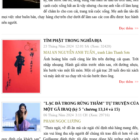
ấy, đất nước bất ổn, tiếng súng vẫn hăm he đau đó trên đầu, bên
cạnh cuộc sống bất an là vậy nhưng cha mẹ anh vẫn cố làm lụng
để chăm lo cho con cái, trang trải cuộc sống. Mẹ anh tần tảo đủ
mọi việc như buôn bán, chạy hàng chợ trên chợ dưới để làm sao các con đều được học hành
nên người.
Đọc thêm
TÌM PHẬT TRONG NGHĨA ĐỊA
23 Tháng Năm 2024
12:01 SA
(Xem: 32420)
MAI AN NGUYỄN ANH TUẤN
,
tranh Lâm Thanh Sơn
Ánh hoàng hôn cuối cùng lóe lên trên đường cái quan. Trời
nhập nhoạng. Hành giả nhìn trước nhìn sau, rời đường nhựa,
lẻn bước vào một lối mòn. Một cô gái trạc 28 tuổi đeo túi xách
và máy ảnh từ xa chạy tới và rảo bước theo ông.
Đọc thêm
"LẠC ĐÀ TRONG RỪNG THẲM" TỰ TRUYỆN CỦA
MỘT GÃ IRAQ (kỳ 5 "chương 13,14 và 15)
06 Tháng Năm 2024
3:11 CH
(Xem: 29716)
PHẠM NGỌC LƯƠNG
“Thưa ngài, về đồ ăn mà các ngài chỉ định nhà hàng mang đến,
xin vui lòng thu xếp người để chúng tôi trao đổi rõ hơn về các
quy định của khách sạn”. Guillaume đánh thức tôi dậy trong dòng hồi tưởng một cách