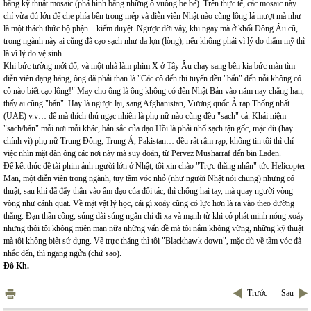
bằng kỹ thuật mosaic (phá hình bằng những ô vuông be bé). Trên thực tế, các mosaic này
chỉ vừa đủ lớn để che phía bên trong mép và diễn viên Nhật nào cũng lông lá mượt mà như
là một thách thức bộ phận... kiểm duyệt. Ngược đời vậy, khi ngay mà ở khối Đông Âu cũ,
trong ngành này ai cũng đã cạo sạch như da lợn (lòng), nếu không phải vì lý do thẩm mỹ thì
là vì lý do vệ sinh.
Khi bức tường mới đổ, và một nhà làm phim X ở Tây Âu chạy sang bên kia bức màn tìm
diễn viên dạng háng, ông đã phải than là "Các cô đến thi tuyển đều "bẩn" đến nỗi không có
cô nào biết cạo lông!" May cho ông là ông không có đến Nhật Bản vào năm nay chẳng hạn,
thấy ai cũng "bẩn". Hay là ngược lại, sang Afghanistan, Vương quốc Ả rạp Thống nhất
(UAE) v.v… để mà thích thú ngạc nhiên là phụ nữ nào cũng đều "sạch" cả. Khái niệm
"sạch/bẩn" mỗi nơi mỗi khác, bản sắc của đạo Hồi là phải nhổ sạch tận gốc, mặc dù (hay
chính vì) phụ nữ Trung Đông, Trung Á, Pakistan… đều rất rậm rạp, không tin tôi thì chỉ
việc nhìn mặt đàn ông các nơi này mà suy đoán, từ Pervez Musharraf đến bin Laden.
Để kết thúc đề tài phim ảnh người lớn ở Nhật, tôi xin chào "Trực thăng nhân" tức Helicopter
Man, một diễn viên trong ngành, tuy tầm vóc nhỏ (như người Nhật nói chung) nhưng có
thuật, sau khi đã đẩy thân vào âm đạo của đối tác, thì chống hai tay, mà quay người vòng
vòng như cánh quạt. Về mặt vật lý học, cái gì xoáy cũng có lực hơn là ra vào theo đường
thẳng. Đạn thần công, súng dài súng ngắn chỉ đi xa và mạnh từ khi có phát minh nóng xoáy
nhưng thôi tôi không miên man nữa những vấn đề mà tôi nắm không vững, những kỹ thuật
mà tôi không biết sử dụng. Về trực thăng thì tôi "Blackhawk down", mặc dù về tầm vóc đã
nhắc đến, thì ngang ngửa (chứ sao).
Đỗ Kh.
Trước
Sau