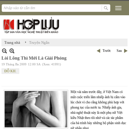
›
Trang nhà
Truyện Ngắn
Trước
Sau
Lòi Lông Thì Mới Là Giải Phóng
19 Tháng Ba 2009
12:00 SA
(Xem: 41991)
ĐỖ KH.
Một vài năm trước đây, ở Việt Nam có
một cuộc triển lãm nhiếp ảnh bị cấm vào
lúc chót vì cho rằng không phù hợp với
phong tục của nước ta. Nhiếp ảnh gia,
nhà nghệ thuật này là một phụ nữ Việt
kiều Nhật theo tôi nhớ và các tác phẩm
của bà trình bày những bộ phận sinh dục
nữ nhẵn nhụi.