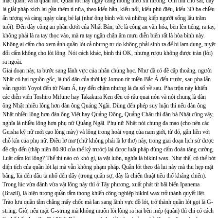
mặc quần, và là quần lót. Quần lót này ngày càng mỏng theo xu hướng. Ôm mu cho sát, đây
là giải pháp xích lại gần thêm tí nữa, theo kiểu hằn, kiểu nổi, kiểu phù điêu, kiểu 3D ba chiều
ấn tượng và càng ngày càng bé lại (như ông bình vôi và những kiếp người sống lâu trăm
tuổi). Đến đây công an phần dưới của Nhật Bản, tức là công an văn hóa, bèn lên tiếng, ra tay,
không phải là ra tay thọc vào, mà ra tay ngăn chận âm mưu diễn biến rất là hòa bình này.
Không ai cấm cho xem ảnh quần lót cả nhưng tự do không phải sinh ra để bị lạm dụng, tuyệt
đối cấm không cho lòi lông. Nói cách khác, bình thì OK, nhưng rượu không được tràn (lòi)
ra ngoài.
Giai đoạn này, ta bước sang lãnh vực của nhân chủng học. Như đã có đề cập thoáng, người
Nhật có hai nguồn gốc, là thổ dân của thời kỳ Jomon từ miền Bắc Á đến trước, sau pha lẫn
vẫn người Yoyoi đến từ Nam Á, tuy đến chậm nhưng là đa số về sau. Pha trộn này khiến
các diễn viên Toshiro Mifune hay Takakura Ken đều có râu quai nón và nói chung là đàn
ông Nhật nhiều lông hơn đàn ông Quảng Ngãi. Dùng đến phép suy luận thì nếu đàn ông
Nhật nhiều lông hơn đàn ông Việt hay Quảng Đông, Quảng Châu thì đàn bà Nhật cũng vậy,
nghĩa là nhiều lông hơn phụ nữ Quảng Ngãi. Phụ nữ Nhật nói chung đa mao (cho nên các
Geisha kỹ nữ mới cạo lông mày) và lông trong hoài vọng của nam giới, từ đó, gắn liền với
chỗ kín của phụ nữ. Điều lơ mơ (chứ không phải là lơ thơ) này, trong giai đoạn lịch sử được
đề cập đến (thập niên 80-90 của thế kỷ trước) lại được luật pháp dùng cấm đoán tăng cường.
Luật cấm lòi lông? Thế thì nào có khó gì, ta vặt luôn, nghĩa là bikini wax. Như thế, có thể bớt
diện tích của quần lót lại mà vẫn không phạm pháp. Quần lót theo đà lui này mà thu hẹp mặt
bằng, lùi đến đâu ta nhổ đến đấy (trong quân sự, đây là chiến thuật tiêu thổ kháng chiến).
Trong lúc vừa đánh vừa vặt lông này thì ở Tây phương, xuất phát từ bãi biển Ipanema
(Brazil), là hiện tượng quần tắm thong khiến công nghiệp bikini wax trở thành quyết liệt.
Trào lưu quần tắm chẳng mấy chốc mà lan sang lãnh vực đồ lót, trở thành quần lót gọi là G-
string. Giờ, nếu mặc G-string mà không muốn lòi lông ra hai bên mép (quần) thì chỉ có cách