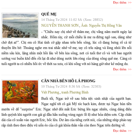
Đọc thêm
QUÊ MẸ
14 Tháng Tư 2024
11:02 SA
(Xem: 28852)
NGUYỄN THANH SƠN
,
Ảnh: Nguyễn Thị Hồng Vân
- “Chiều nay chị nhớ về thăm mẹ, chị vắng năm mười ngày lại
nhắc. Hổm rày, cứ mỗi chiều là mẹ ra đứng ngõ sau, dáng như
chờ đợi ai!”. Chị em cô Hai tình cờ gặp nhau trên bến sông, lúc cô đang bưng rổ cá từ
thuyền lên bờ. Thoáng nghe em trai nhắc nhở về mẹ, tay cô trĩu nặng và lòng nhói lên nỗi
niềm sâu kín, lặng nhìn một hồi lâu về bên kia sông, nơi có tuổi thơ cô và với bao người
sướng vui buồn khổ đến rồi lại đi như dòng nước lớn ròng của dòng sông quê mẹ. Càng có
tuổi người ta có nhiều hồi ức về thời xa xưa, có khi sống với nó hàng giờ như kẻ mộng du.
Đọc thêm
CĂN NHÀ BÊN HỒ LÁ PHONG
10 Tháng Tư 2024
8:36 SA
(Xem: 32303)
Việt Phương
,
tranh Phương Bình
Buổi tối, Ngạc trở về sau bữa tiệc sinh nhật của người bạn.
Ngạc nghĩ tới cô gái Mỹ tóc bạch kim, được tụi Ngạc hùn tiền
mướn về để "surprise" Eric. Ngạc nhớ đôi mắt Eric bừng lên ngạc nhiên, cùng dáng điệu
lính quýnh khi người con gái gì đầu hắn xuống vùng ngực lồ lộ như hỏa diệm sơn. Cặp chân
dài của cô xoắn vào người Eric, bốc lửa. Dư âm của tiếng cười nói, của những nhịp pháo tay
rập rình theo theo điệu vũ uốn éo của cô gái khỏa thân vẫn còn theo Ngạc trên đường về.
Đọc thêm