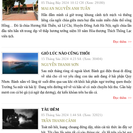
05 Tháng Bảy 2024
10:12 CH
(Xem: 29180)
MAI AN NGUYỄN ANH TUẤN
Hắn đắm mình cả giờ trong khung cảnh tịch mịch và thiêng
liêng của ngôi chùa giữa mưa bụi đầu xuân miền châu thổ sông
Hồng… Đó là chùa Hương Hải Thiền, xã Lệ Chi, Huyện Đông Anh Hà Nội, ngôi chùa lần
đầu tiên hắn tới trong dịp về thắp hương tưởng niệm 10 năm Hòa thượng Thích Thông Lạc
viên tịch.
Đọc thêm
GIÓ LÚC NÀO CŨNG THỔI
15 Tháng Sáu 2024
4:23 SA
(Xem: 30404)
NGUYỄN THANH SƠN
Sau một tháng ròng rã ngoài khơi. Bành gọi điện thoại di động
về nhà cho cô vợ yêu rằng con tàu anh đang ở hải phận Quy
Nhơn. Bành nắm vô lăng từ suốt đêm qua sau khi rời khỏi hải phận ngư trường quen thuộc
Trường Sa một vài hải lý. Đang trên đường trở về và hẳn sẽ có một chuyền bội thu. Gần bảy
mươi con cá bò gù (cá ngừ đại dương), dự kiến khỏan trên ba tấn cá.
Đọc thêm
TÀU ĐÊM
05 Tháng Sáu 2024
1:44 SA
(Xem: 32021)
TRẦN THANH CẢNH
Toát mồ hôi, loạng choạng đứng dậy, nhìn cái túi thức ăn đầy sợ
hãi. Tôi cầm lấy ném tất cả vào thùng rác, rồi lết trên vỉa hè gọi