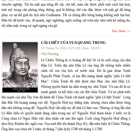
chuyên nghiệp. Tôi lia mắt qua từng đồ vật, chi tiết, màu sắc được phối một cách hài hoà,
tinh mỹ trong căn phòng tổng thống, quả là không chê vào đâu được với một gã đã từng
phục vụ tại thế giới du lịch như Guillaume. Tất cả chúng đều bóng loáng không một hạt bụi.
Hẳn tôi đã bước vào, đi quanh, ngó nghiêng, ngồi xuống cái sofa này như một kẻ mộng du,
rồi trầm mặc trong sự ngỡ ngàng của gã.
Đọc thêm
CÁI CHẾT CỦA VUA QUANG TRUNG
18 Tháng Tư 2024
8:23 CH
(Xem: 39587)
Việt Phương
Lê Chiêu Thống là vị hoàng đế thứ 16 và là cuối cùng của nhà
Hậu Lê. Triều đại nhà Hậu Lê của ông đã chứng kiến nhiều
cảnh rối ren của lịch sử nước nhà. Đó là giai đoạn Trịnh
Nguyễn Phân Tranh, cả hai đều mang danh nghĩa "phù Lê diệt
Mạc". Chúa Trịnh đã diệt được nhà Mạc cho nhà Hậu Lê.
Nhưng quyền hành lại nằm trong tay nhà Trịnh. Và sau đó là sự
tranh giành và kết thúc của các đời chúa Trịnh. Và sự phát triển
lớn mạnh của nhà Tây Sơn đã đánh đổ Chúa Trịnh với danh nghĩa "phù Lê diệt Trịnh". Lòng
dân Bắc Hà hoang mang cực độ. Nguyễn Huệ tuy thắng trận, nhưng chưa nắm được lòng
dân nên không xưng đế. Nguyễn Huệ vẫn tiếp tục để nhà Lê làm vua. Nhưng cả ông lẫn nhà
Lê điều hiểu rõ quyền hành đang nằm trong tay ai? Nguyễn Huệ tham khảo ý kiến vợ là
Công chúa Lê Ngọc Hân việc đưa nhân vật nào lên ngôi. Cuối cùng Nguyễn Huệ đồng ý
đưa Duy Khiêm lên ngôi vua. Vua mới đổi tên thành Duy Kỳ, đặt niên hiệu là Chiêu Thống.
Ông làm vua chưa tới 3 năm, từ tháng 7 (âm lịch) 1786 tới tháng 1-1789.