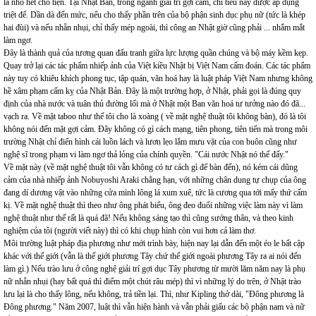
là nhổ hết cho tiện. Tại Nhật Bản, trong ngành giải trí gợi cảm, chỉ tiêu này được áp dụng
triệt để. Dần dà đến mức, nếu cho thấy phần trên của bộ phận sinh dục phụ nữ (tức là khép
hai đùi) và nếu nhẵn nhụi, chỉ thấy mép ngoài, thì công an Nhật giờ cũng phải ... nhắm mắt
làm ngơ.
Đây là thành quả của tương quan đấu tranh giữa lực lượng quần chúng và bộ máy kềm kẹp.
Quay trở lại các tác phẩm nhiếp ảnh của Việt kiều Nhật bị Việt Nam cấm đoán. Các tác phẩm
này tuy có khiêu khích phong tục, tập quán, văn hoá hay là luật pháp Việt Nam nhưng không
hề xâm phạm cấm kỵ của Nhật Bản. Đây là một trường hợp, ở Nhật, phải gọi là đúng quy
định của nhà nước và tuân thủ đường lối mà ở Nhật một Ban văn hoá tư tưởng nào đó đã...
vạch ra. Về mặt taboo như thế tôi cho là xoàng ( về mặt nghệ thuật tôi không bàn), đó là tôi
không nói đến mặt gợi cảm. Đây không có gì cách mạng, tiên phong, tiên tiến mà trong môi
trường Nhật chỉ điển hình cái luồn lách và lươn lẹo lắm mưu vặt của con buôn cũng như
nghệ sĩ trong phạm vi làm ngơ thả lỏng của chính quyền. "Cái nước Nhật nó thế đấy."
Về mặt này (về mặt nghệ thuật tôi vẫn không có tư cách gì để bàn đến), nó kém cái dũng
cảm của nhà nhiếp ảnh Nobuyoshi Araki chẳng hạn, với những chân dung tự chụp của ông
đang dí dương vật vào những cửa mình lông lá xum xuê, tức là cương qua tới mấy thứ cấm
kị. Về mặt nghệ thuật thì theo như ông phát biểu, ông đeo đuổi những việc làm này vì làm
nghệ thuật như thế rất là quá đã! Nếu không sáng tạo thì cũng sướng thân, và theo kinh
nghiệm của tôi (người viết này) thì có khi chụp hình còn vui hơn cả làm thơ.
Môi trường luật pháp địa phương như mới trình bày, hiện nay lại dẫn đến một éo le bất cập
khác với thế giới (vẫn là thế giới phương Tây chứ thế giới ngoài phương Tây ra ai nói đến
làm gì.) Nếu trào lưu ở công nghệ giải trí gợi dục Tây phương từ mười lăm năm nay là phụ
nữ nhẵn nhụi (hay bất quá thì điểm một chút râu mép) thì vì những lý do trên, ở Nhật trào
lưu lại là cho thấy lông, nếu không, trả tiền lại. Thì, như Kipling thở dài, "Đông phương là
Đông phương." Năm 2007, luật thì vẫn hiện hành và vẫn phải giấu các bộ phận nam và nữ