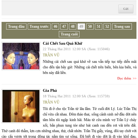
Trang đầu
Trang trước
46
47
48
49
50
51
52
Trang sau
Trang cuối
Cái Chết Sau Quá Khứ
22 Tháng Hai 2011
12:00 SA
(Xem: 115046)
TRẦN VŨ
Những cái chết sau quá khứ về sau vẫn tiếp tục tiếp diễn mãi
cho đến tận bây giờ. Những cái chết trên biển, bên kia biển, và
bên này đất liền.
Đọc thêm
Gia Phả
18 Tháng Hai 2011
12:00 SA
(Xem: 115759)
TRẦN VŨ
Tôi đi ở cho tộc Trần từ lâu lắm. Từ cuối đời Lý. Lúc Trần Thị
chỉ vừa cắt nhau. Đêm tháo thai, sống cảnh sinh nở đầu đời nên
tâm hồn tôi ngập kinh hãi. Máu từ cửa mình vợ Trần Lý chảy
xối, bắn phun tung tóe như bát canh rau dền rơi vãi trên đất.
Thứ canh đỏ thẫm, lợn cợn những nhau, thịt, chất nhờn. Trần Thị giẫy, vùng, đôi tay chới với
cào cấu vươn tới trong động tác nắm tìm sự sống. Đã biết đi vào đời là đi vào khổ đau,