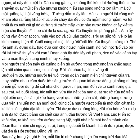
ngụm, ai nấy đều mệt lả. Dầu cũng gần cạn không thể kéo dài đường thêm nữa.
Thuyền quay mũi tiến vào nhưng không hiểu sao sóng không lớn lắm, mà cứ
một quãng lại bật văng trở lại. Tưởng đắm mấy lần. Mãi sau người tài công mới
khám phá ra rằng khắp khúc biển chạy dài đều có đá ngầm sóng ngầm, và tốt
nhất là có một cái gì dò đường đi trước thấy khúc nào nước không chảy xiết ra
hiệu cho thuyền đi theo cái đó là
một người
. Cả thuyền im phăng phắc. Anh ấy
cũng vậy, ôm chặt con, nhìn vào bờ và cúi đầu xuống. Trời lại sắp tối. Vẻ lo âu
kinh hoàng hiện rõ. Cuối cùng có một tiếng
"tôi"
cất lên. Cả thuyền mừng rỡ. Thế
rồi anh ấy đứng dậy, trao đứa con cho người ngồi cạnh, nói với nó: "Bố vào bờ
rồi lại trở về thuyền với con." Đoạn anh ấy đón lấy cái phao, đeo nó vào cánh tay
và ra mạn thuyền tung mình nhảy xuống.
Mọi người chỉ còn thấy kẻ xuống biển dò đường trong một khoảnh khắc ngụp
lặn nổi chìm qua những con sóng. Rồi cái phao bật lên, văng đi.
Suốt đêm đó, những người trẻ tuổi trong đoàn thanh niên chí nguyện của trại
thay phiên nhau cầm đuốc tới sáng trước cái quan tài được đóng lại bằng những
phiến gỗ tươi dùng để cất nhà cho người tị nạn, mới đốn về từ cánh rừng già
sau trại. Và buổi sáng, lúc mặt trời vừa tỏa hết đóa nan quạt rực rỡ của nó trên
mặt biển óng ả, cả trại xếp hàng vượt qua những cồn cát, những hàng dương
đưa tiễn Thi đến nơi an nghỉ cuối cùng của người vượt biển là một cồn cát thấp
kế liền cái nghĩa địa tầu thuyền. Thi được đưa xuống lòng đất của hòn đảo xa lạ
anh đã tới được bằng cái chết của anh, đầu hướng về Việt Nam. Lúc Hiển rời
khỏi đảo, ra khỏi trại trên đường sang Mỹ, ngôi nhà hội mới hoàn thành của
đoàn thanh niên chí nguyện trại, trong một buổi lễ khánh thành đơn giản, được
đặt tên là Hội trường Đặng Vũ Thi.
Sau này, trong ý nghĩ Hiển, mỗi lần trí nhớ chàng hiện lên vùng trời đảo Mã