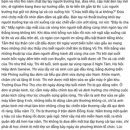
bẫm và nhỏ thó nắm chặt lấy tay người trưởng trại, đứa nhỏ, cặp mắt đen láy mở
lớn, đi nghiêm trang theo sự hướng dẫn, từ từ tiến tới gần tử thi. Lúc người
trưởng trại giữ nó đứng lại và cúi xuống hỏi: "Cháu biết đây là ai không?" Đứa
nhỏ chớp mắt rồi nhìn đăm đăm và gật đầu. Bàn tay nó thoắt buông khỏi tay
người trưởng trại và chỉ xuống cái xác chết vẫn còn ướt sũng, nó nói: "Đây là cha
tôi;" Mấy nghìn cặp mắt của cái vòng tròn người bất động cùng nhìn ngón tay chỉ
thẳng trong không khí. Khi đứa nhỏ bỗng run bắn rồi nức nở ngã sấp xuống cái
tử thi và vùi đầu trên đó, cả ngàn con người im sững đều bật thành tiếng khóc.
Tấm thẻ tùy thân còn cất dấu được tới ngày vượt biển luồn vào gấu áo mang
theo những chữ đọc thấy cho biết người chết tên là Đặng Vũ Thi. Rồi bằng vào
những thuật lại của đám người đồng hành đã cùng cha con Thi trôi dạt suốt
mười bốn ngày đêm trên một con thuyền, người ta biết được về Thi và cái chết
của Thi như thế này. Thi 48 tuổi, sinh quán tại vùng ngoại ô Nghi Tàm, Hà Nội.
Hiệp định Genève, Thi vừa lấy vợ và sinh con gái đầu lòng, bằng đuờng biển
Hải Phòng xuống tàu đem cái tiểu gia đình vừa dựng vào Nam. Khỏe mạnh,
chăm chỉ và lặng lẽ ít nói. Thi mở được một tiệm sửa xe gắn máy ở gần khu
Trường Đua Phú Thọ cho tới ngày đúng lớp tuổi mình Thi bị gọi động viên. Ở
đơn vị pháo binh, lúc cầm máy điều chỉnh tọa độ và định hướng cho những cuộc
pháo kích cũng như lúc chuyển súng giữa rừng, Thi vẫn là anh thợ sửa xe gắn
máy trầm lặng ít nói, những biểu tỏ dũng cảm phi thường không có, chỉ là anh
pháo binh mờ nhạt làm tròn những công tác chiến trận thượng cấp đã qui định
rõ ràng. Đầu năm 73, Thi bị thương ở trận đánh Đồng Xoài. Nằm trong một quân
y hậu cứ sáu tháng rồi được giải ngũ. Nhờ vậy mà khi miền Nam mất, ra khỏi
quân đội đã hơn hai năm, Thi không bị đưa đến một trại tập trung cải tạo nào, chỉ
phải đi học chính trị một lớp sơ đẳng bảy ngày do phường khóm tổ chức. Lúc