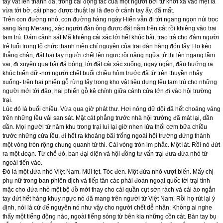
tay vắt lên thành đá, trong cái động tác của một người bơi từ khơi xa vào mệt lả
vừa tới bờ, cái phao được thuật lại là đeo ở cánh tay ấy, đã mất.
Trên con đường nhỏ, con đường hàng ngày Hiển vẫn đi tới ngang ngọn núi trọc
sang làng Merang, xác người đàn ông được đặt nằm trên cát rồi khiêng vào trại
tạm trú. Đám cảnh sát Mã khiêng cái xác tới hết khúc bãi, trao trả cho đám người
trẻ tuổi trong tổ chức thanh niên chí nguyện của trại dàn hàng đón lấy. Họ kéo
thẳng chân, đặt hai tay người chết lên ngực rồi nâng ngửa tử thi lên ngang tầm
vai, đi xuyên qua bãi đá bóng, tới đặt cái xác xuống, ngay ngắn, đầu hướng ra
khúc biển dữ -nơi người chết buổi chiều hôm trước đã từ trên thuyền nhẩy
xuống- trên hai phiến gỗ rừng lấy trong kho vật liệu dựng lều tạm trú cho những
người mới tới đảo, hai phiến gỗ kê chính giữa cánh cửa lớn đi vào hội trường
trại.
Lúc đó là buổi chiều. Vừa qua giờ phát thư. Hơi nóng dữ dội đã hết choáng váng
trên những lều vải san sát. Mặt cát phẳng trước nhà hội trường đã mát lại, dần
dần. Mọi người từ năm khu trong trại lui lại giờ nhen lửa thổi cơm bữa chiều
trước những cửa lều, đi hết ra khoảng bãi trống ngoài hội trường đứng thành
một vòng tròn rộng chung quanh tử thi. Cái vòng tròn im phắc. Một lát. Rồi nó đứt
ra một đoạn. Từ chỗ đó, ban đại diện và hội đồng tư vấn trại đưa đứa nhỏ từ
ngoài tiến vào.
Đó là một đứa nhỏ Việt Nam. Mũi tẹt. Tóc đen. Một đứa nhỏ vượt biển. Mấy chị
phụ nữ trong ban phiên dịch và tiếp tân các phái đoàn ngoại quốc tới trại tính
mặc cho đứa nhỏ một bộ đồ mới thay cho cái quần cụt sờn rách và cái áo ngắn
tay đứt hết hàng khuy ngực nó đã mang trên người từ Việt Nam. Rồi họ rút lại ý
định, nói là cứ để nguyên nó như vậy cho người chết dễ nhận. Không ai nghe
thấy một tiếng động nào, ngoài tiếng sóng từ bên kia những cồn cát. Bàn tay bụ