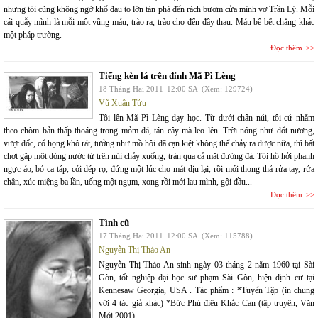
nhưng tôi cũng không ngờ khổ đau to lớn tàn phá đến rách bươm cửa mình vợ Trần Lý. Mỗi
cái quẫy mình là mỗi một vũng máu, trào ra, trào cho đến đầy thau. Máu bê bết chẳng khác
một pháp trường.
Đọc thêm
Tiếng kèn lá trên đỉnh Mã Pì Lèng
18 Tháng Hai 2011
12:00 SA
(Xem: 129724)
Vũ Xuân Tửu
Tôi lên Mã Pì Lèng dạy học. Từ dưới chân núi, tôi cứ nhằm
theo chòm bản thấp thoáng trong mỏm đá, tán cây mà leo lên. Trời nóng như đốt nương,
vượt dốc, cổ họng khô rát, tưởng như mồ hôi đã cạn kiệt không thể chảy ra được nữa, thì bất
chợt gặp một dòng nước từ trên núi chảy xuống, tràn qua cả mặt đường đá. Tôi hồ hởi phanh
ngực áo, bỏ ca-táp, cởi dép rọ, đứng một lúc cho mát dịu lại, rồi mới thong thả rửa tay, rửa
chân, xúc miệng ba lần, uống một ngụm, xong rồi mới lau mình, gội đầu...
Đọc thêm
Tình cũ
17 Tháng Hai 2011
12:00 SA
(Xem: 115788)
Nguyễn Thị Thảo An
Nguyễn Thị Thảo An sinh ngày 03 tháng 2 năm 1960 tại Sài
Gòn, tốt nghiệp đại học sư phạm Sài Gòn, hiện định cư tại
Kennesaw Georgia, USA . Tác phẩm : *Tuyển Tập (in chung
với 4 tác giả khác) *Bức Phù điêu Khắc Cạn (tập truyện, Văn
Mới 2001)