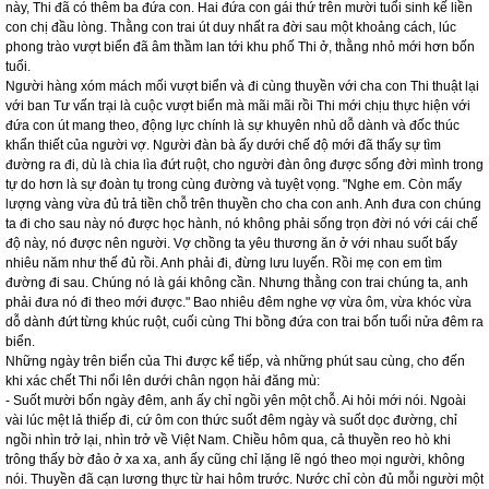
này, Thi đã có thêm ba đứa con. Hai đứa con gái thứ trên mười tuổi sinh kế liền
con chị đầu lòng. Thằng con trai út duy nhất ra đời sau một khoảng cách, lúc
phong trào vượt biển đã âm thầm lan tới khu phố Thi ở, thằng nhỏ mới hơn bốn
tuổi.
Người hàng xóm mách mối vượt biển và đi cùng thuyền với cha con Thi thuật lại
với ban Tư vấn trại là cuộc vượt biển mà mãi mãi rồi Thi mới chịu thực hiện với
đứa con út mang theo, động lực chính là sự khuyên nhủ dỗ dành và đốc thúc
khẩn thiết của người vợ. Người đàn bà ấy dưới chế độ mới đã thấy sự tìm
đường ra đi, dù là chia lìa đứt ruột, cho người đàn ông được sống đời mình trong
tự do hơn là sự đoàn tụ trong cùng đường và tuyệt vọng. "Nghe em. Còn mấy
lượng vàng vừa đủ trả tiền chỗ trên thuyền cho cha con anh. Anh đưa con chúng
ta đi cho sau này nó được học hành, nó không phải sống trọn đời nó với cái chế
độ này, nó được nên người. Vợ chồng ta yêu thương ăn ở với nhau suốt bấy
nhiêu năm như thế đủ rồi. Anh phải đi, đừng lưu luyến. Rồi mẹ con em tìm
đường đi sau. Chúng nó là gái không cần. Nhưng thằng con trai chúng ta, anh
phải đưa nó đi theo mới được." Bao nhiêu đêm nghe vợ vừa ôm, vừa khóc vừa
dỗ dành đứt từng khúc ruột, cuối cùng Thi bồng đứa con trai bốn tuổi nửa đêm ra
biển.
Những ngày trên biển của Thi được kể tiếp, và những phút sau cùng, cho đến
khi xác chết Thi nổi lên dưới chân ngọn hải đăng mù:
- Suốt mười bốn ngày đêm, anh ấy chỉ ngồi yên một chỗ. Ai hỏi mới nói. Ngoài
vài lúc mệt lả thiếp đi, cứ ôm con thức suốt đêm ngày và suốt dọc đường, chỉ
ngồi nhìn trở lại, nhìn trở về Việt Nam. Chiều hôm qua, cả thuyền reo hò khi
trông thấy bờ đảo ở xa xa, anh ấy cũng chỉ lặng lẽ ngó theo mọi người, không
nói. Thuyền đã cạn lương thực từ hai hôm trước. Nước chỉ còn đủ mỗi người một