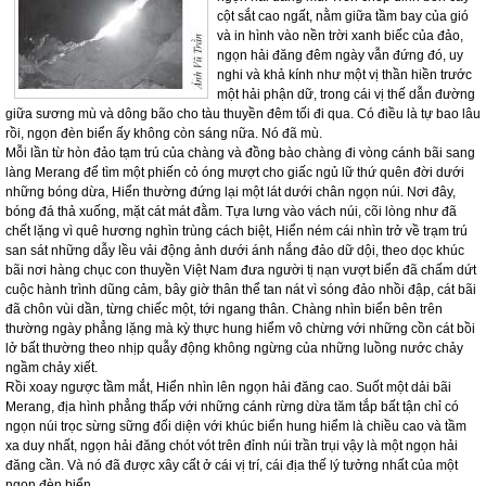
cột sắt cao ngất, nằm giữa tầm bay của gió
và in hình vào nền trời xanh biếc của đảo,
ngọn hải đăng đêm ngày vẫn đứng đó, uy
nghi và khả kính như một vị thần hiền trước
một hải phận dữ, trong cái vị thế dẫn đường
giữa sương mù và dông bão cho tàu thuyền đêm tối đi qua. Có điều là tự bao lâu
rồi, ngọn đèn biển ấy không còn sáng nữa. Nó đã mù.
Mỗi lần từ hòn đảo tạm trú của chàng và đồng bào chàng đi vòng cánh bãi sang
làng Merang để tìm một phiến cỏ óng mượt cho giấc ngủ lữ thứ quên đời dưới
những bóng dừa, Hiển thường đứng lại một lát dưới chân ngọn núi. Nơi đây,
bóng đá thả xuống, mặt cát mát đằm. Tựa lưng vào vách núi, cõi lòng như đã
chết lặng vì quê hương nghìn trùng cách biệt, Hiển ném cái nhìn trở về trạm trú
san sát những dẫy lều vải động ảnh dưới ánh nắng đảo dữ dội, theo dọc khúc
bãi nơi hàng chục con thuyền Việt Nam đưa người tị nạn vượt biển đã chấm dứt
cuộc hành trình dũng cảm, bây giờ thân thể tan nát vì sóng đảo nhồi đập, cát bãi
đã chôn vùi dần, từng chiếc một, tới ngang thân. Chàng nhìn biển bên trên
thường ngày phẳng lặng mà kỳ thực hung hiểm vô chừng với những cồn cát bồi
lở bất thường theo nhịp quẫy động không ngừng của những luồng nước chảy
ngầm chảy xiết.
Rồi xoay ngược tầm mắt, Hiển nhìn lên ngọn hải đăng cao. Suốt một dải bãi
Merang, địa hình phẳng thấp với những cánh rừng dừa tăm tắp bất tận chỉ có
ngọn núi trọc sừng sững đối diện với khúc biển hung hiểm là chiều cao và tầm
xa duy nhất, ngọn hải đăng chót vót trên đỉnh núi trần trụi vậy là một ngọn hải
đăng cần. Và nó đã được xây cất ở cái vị trí, cái địa thế lý tưởng nhất của một
ngọn đèn biển.