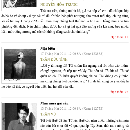
NGUYỄN-HÒA-TRƯỚC
Thật trơ trẽn, chúng nó hít hà, giá mà bóp vú em - dù chỉ qua lớp
áo bà ba và áo nịt - được cái thì dù tử thần bảo phải nhượng cho mươi tuổi thọ, chúng cũng
ký cả hai tay. Chàng cười diễu, bọn mày chẳng biết thế nào là tình ái. Chẳng chịu khó tìm
phương đến đích. Nếu chinh phục được họ, sá gì hai quả đào mưng sữa kia chứ, bao nhiêu
hầm mỏ ruộng nương mà các cô không dâng sạch cho tình lang?
Đọc thêm
Mặt biển
17 Tháng Hai 2011
12:00 SA
(Xem: 123888)
TRẦN ĐỨC TĨNH
...Cô y tá nựng tôi! Tôi chồm lên ngang vai rồi liếm vào mồm,
cô ngã ngửa ra, tôi tiếp tục vồ lấy. Tôi hôn cô. Tôi hít cô. Tôi xé
quần áo cô. Tôi kiên quyết không rời cô. Tôi không có ý thức,
mà cũng chẳng biết đạo đức là gì? Tôi đã tấn công cô y tá, đấy là
họ bảo tôi thế, có người bàn thiến hai hạt dái của tôi...
Đọc thêm
Mùa mưa gai sắc
13 Tháng Hai 2011
12:00 SA
(Xem: 112753)
TRẦN VŨ
Tôi biết Huệ đã lâu. Từ lúc Huệ còn niên thiếu, những trận mưa
rào còn bất chợt đổ về qua qua ấp Tây Sơn, thứ mưa nóng và