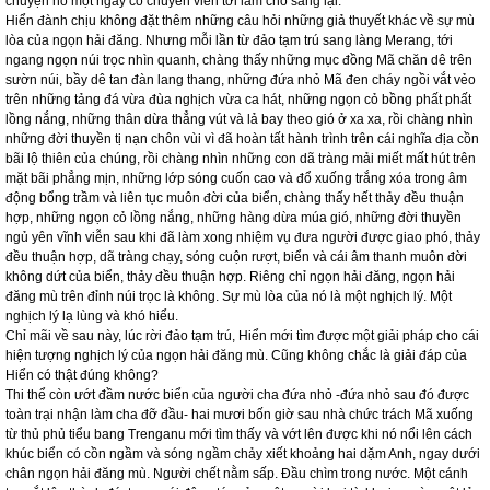
chuyện nó một ngày có chuyên viên tới làm cho sáng lại.
Hiển đành chịu không đặt thêm những câu hỏi những giả thuyết khác về sự mù
lòa của ngọn hải đăng. Nhưng mỗi lần từ đảo tạm trú sang làng Merang, tới
ngang ngọn núi trọc nhìn quanh, chàng thấy những mục đồng Mã chăn dê trên
sườn núi, bầy dê tan đàn lang thang, những đứa nhỏ Mã đen cháy ngồi vắt vẻo
trên những tảng đá vừa đùa nghịch vừa ca hát, những ngọn cỏ bồng phất phất
lồng nắng, những thân dừa thẳng vút và lả bay theo gió ở xa xa, rồi chàng nhìn
những đời thuyền tị nạn chôn vùi vì đã hoàn tất hành trình trên cái nghĩa địa cồn
bãi lộ thiên của chúng, rồi chàng nhìn những con dã tràng mải miết mất hút trên
mặt bãi phẳng mịn, những lớp sóng cuốn cao và đổ xuống trắng xóa trong âm
động bổng trầm và liên tục muôn đời của biển, chàng thấy hết thảy đều thuận
hợp, những ngọn cỏ lồng nắng, những hàng dừa múa gió, những đời thuyền
ngủ yên vĩnh viễn sau khi đã làm xong nhiệm vụ đưa người được giao phó, thảy
đều thuận hợp, dã tràng chạy, sóng cuộn rượt, biển và cái âm thanh muôn đời
không dứt của biển, thảy đều thuận hợp. Riêng chỉ ngọn hải đăng, ngọn hải
đăng mù trên đỉnh núi trọc là không. Sự mù lòa của nó là một nghịch lý. Một
nghịch lý lạ lùng và khó hiểu.
Chỉ mãi về sau này, lúc rời đảo tạm trú, Hiển mới tìm được một giải pháp cho cái
hiện tượng nghịch lý của ngọn hải đăng mù. Cũng không chắc là giải đáp của
Hiển có thật đúng không?
Thi thể còn ướt đầm nước biển của người cha đứa nhỏ -đứa nhỏ sau đó được
toàn trại nhận làm cha đỡ đầu- hai mươi bốn giờ sau nhà chức trách Mã xuống
từ thủ phủ tiểu bang Trenganu mới tìm thấy và vớt lên được khi nó nổi lên cách
khúc biển có cồn ngầm và sóng ngầm chảy xiết khoảng hai dặm Anh, ngay dưới
chân ngọn hải đăng mù. Người chết nằm sấp. Đầu chìm trong nước. Một cánh