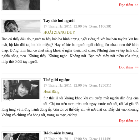
Đọc thêm
Tay thở hơi người
17 Tháng Hai 2011
12:00 SA
(Xem: 110638)
HOÀI ZIANG DUY
Bạn có thấy đâu đó, người ta bày bán ba hình tượng ngồi riêng rẽ với hai bàn tay bịt kín hai
mắt, bịt kín đôi tai, bịt kín miệng? Hay có lúc ba người ngồi chồng lên nhau theo thể hình
tháp. Đứng nhìn lâu, có chút sảng khoái ở nghệ thuật mời chào. Nhưng đem về tập tành chủ
nghĩa sống theo. Không thấy. Không nghe. Không nói. Bạn mới thấy nỗi niềm của từng
nhịp thở ở đôi tay người.
Đọc thêm
Thế giới ngược
17 Tháng Hai 2011
12:00 SA
(Xem: 123031)
Hoài Băng
Sự thật là tôi không khóc khi chị cướp mất người đàn ông của
tôi. Chị trơ trẽn mơn trớn anh ngay trước mắt tôi, rồi lại giả đò
lúng túng vì những hành động ấy. Giá tôi có thể đẩy chị về nơi thật xa. Đẩy chị vào khoảng
không vô chừng của bóng tối, trong sa mạc, cát bụi.
Đọc thêm
Bách-niên hương
17 Tháng Hai 2011
12:00 SA
(Xem: 111449)