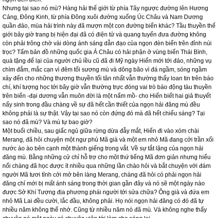
Nhưng tại sao nó mù? Hàng hải thế giới từ phía Tây ngược đường lên Hương
Cảng, Đông Kinh, từ phía Đông xuôi đường xuống Úc Châu và Nam Dương
quần đảo, mùa hải trình này đã mượn một con đường biển khác? Tầu thuyền thế
giới bây giờ trang bị hiện đại đã có điện tử và quang tuyến đưa đường không
còn phải trông chờ vài dòng ánh sáng dẫn đạo của ngọn đèn biển trên đỉnh núi
trọc? Tấm bản đồ những quốc gia Á Châu có hải phận ở vùng biển Thái Bình,
quà tặng để lại của người chủ lều cũ đã đi Mỹ ngày Hiển mới tới đảo, những vụ
chìm đắm, mắc cạn vì đêm tối sương mù và dông bão vì đá ngầm, sóng ngầm
xảy đến cho những thương thuyền tối tân nhất vẫn thường thấy loan tin trên báo
chí, khí tượng học tới bây giờ vẫn thường trực đóng vai trò báo động tàu thuyền
trên biển -đại dương vẫn muôn đời là một nấm mồ- cho Hiển biết hai giả thuyết
nẩy sinh trong đầu chàng về sự đã hết cần thiết của ngọn hải đăng mù đều
không phải là sự thật. Vậy tại sao nó còn đứng đó mà đã hết chiếu sáng? Tại
sao nó đã mù? Và mù tự bao giờ?
Một buổi chiều, sau giấc ngủ giữa rừng dừa đẫy mắt, Hiển đi vào xóm chài
Merang, đã hỏi chuyện một ngư phủ Mã già và một em nhỏ Mã đang cởi trần xối
nước ào ào bên cạnh một thành giếng trong vắt. Về sự tắt lặng của ngọn hải
đăng mù. Bằng những cử chỉ hỗ trợ cho một thứ tiếng Mã đơn giản nhưng hiểu
nổi chàng đã học được ít nhiều qua những lần chào hỏi và bắt chuyện với đám
người Mã tươi tỉnh cởi mở bên làng Merang, chàng đã hỏi có phải ngọn hải
đăng chỉ mới bị mất ánh sáng trong thời gian gần đây và nó sẽ một ngày nào
được Sở Khí Tượng địa phương phái người tới sửa chữa? Ông già và đứa em
nhỏ Mã Lai đều cười, lắc đầu, không phải. Họ nói ngọn hải đăng có đó đã tự
nhiều năm không thể nhớ. Cũng từ nhiều năm nó đã mù. Và không nghe thấy