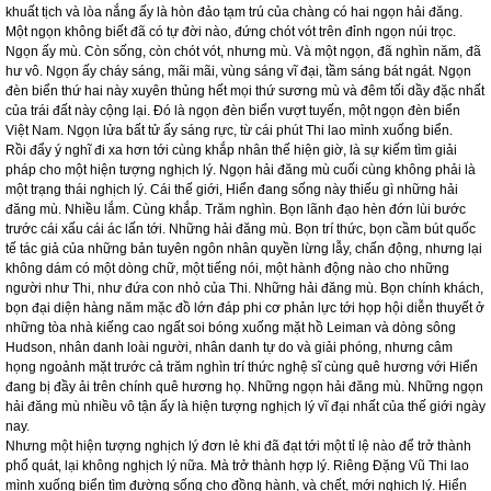
khuất tịch và lòa nắng ấy là hòn đảo tạm trú của chàng có hai ngọn hải đăng.
Một ngọn không biết đã có tự đời nào, đứng chót vót trên đỉnh ngọn núi trọc.
Ngọn ấy mù. Còn sống, còn chót vót, nhưng mù. Và một ngọn, đã nghìn năm, đã
hư vô. Ngọn ấy cháy sáng, mãi mãi, vùng sáng vĩ đại, tầm sáng bát ngát. Ngọn
đèn biển thứ hai này xuyên thủng hết mọi thứ sương mù và đêm tối dầy đặc nhất
của trái đất này cộng lại. Đó là ngọn đèn biển vượt tuyến, một ngọn đèn biển
Việt Nam. Ngọn lửa bất tử ấy sáng rực, từ cái phút Thi lao mình xuống biển.
Rồi đẩy ý nghĩ đi xa hơn tới cùng khắp nhân thế hiện giờ, là sự kiếm tìm giải
pháp cho một hiện tượng nghịch lý. Ngọn hải đăng mù cuối cùng không phải là
một trạng thái nghịch lý. Cái thế giới, Hiển đang sống này thiếu gì những hải
đăng mù. Nhiều lắm. Cùng khắp. Trăm nghìn. Bọn lãnh đạo hèn đớn lùi bước
trước cái xấu cái ác lấn tới. Những hải đăng mù. Bọn trí thức, bọn cầm bút quốc
tế tác giả của những bản tuyên ngôn nhân quyền lừng lẫy, chấn động, nhưng lại
không dám có một dòng chữ, một tiếng nói, một hành động nào cho những
người như Thi, như đứa con nhỏ của Thi. Những hải đăng mù. Bọn chính khách,
bọn đại diện hàng năm mặc đồ lớn đáp phi cơ phản lực tới họp hội diễn thuyết ở
những tòa nhà kiếng cao ngất soi bóng xuống mặt hồ Leiman và dòng sông
Hudson, nhân danh loài người, nhân danh tự do và giải phóng, nhưng câm
họng ngoảnh mặt trước cả trăm nghìn trí thức nghệ sĩ cùng quê hương với Hiển
đang bị đầy ải trên chính quê hương họ. Những ngọn hải đăng mù. Những ngọn
hải đăng mù nhiều vô tận ấy là hiện tượng nghịch lý vĩ đại nhất của thế giới ngày
nay.
Nhưng một hiện tượng nghịch lý đơn lẻ khi đã đạt tới một tỉ lệ nào để trở thành
phổ quát, lại không nghịch lý nữa. Mà trở thành hợp lý. Riêng Đặng Vũ Thi lao
mình xuống biển tìm đường sống cho đồng hành, và chết, mới nghịch lý. Hiển