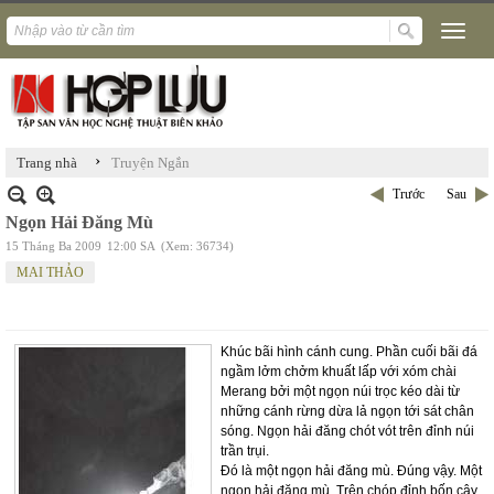
›
Trang nhà
Truyện Ngắn
Trước
Sau
Ngọn Hải Đăng Mù
15 Tháng Ba 2009
12:00 SA
(Xem: 36734)
MAI THẢO
Khúc bãi hình cánh cung. Phần cuối bãi đá
ngầm lởm chởm khuất lấp với xóm chài
Merang bởi một ngọn núi trọc kéo dài từ
những cánh rừng dừa lả ngọn tới sát chân
sóng. Ngọn hải đăng chót vót trên đỉnh núi
trần trụi.
Đó là một ngọn hải đăng mù. Đúng vậy. Một
ngọn hải đăng mù. Trên chóp đỉnh bốn cây