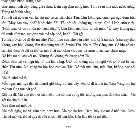
thấy ngực Phón, trắng ngần…
Giựt mình tỉnh dậy, đang giữa đêm. Đêm cúp điện nóng hực. Tôi ra sau nhà múc nước uống.
Trăng nhờ nhờ sáng…
Tôi vắt cái áo trên vai, lại lần mò ra cái sân chùa Tàu. Chú Lềnh gác cửa ngái ngủ dòm trân
tôi: "Mày sao vậy nhỏ? Nhớ chùa à?". Tôi nói tôi không ngủ được. Chú Lềnh cười cười:
"Nhỏ, mày bị con Phón nó hành rồi…". Chú Lềnh ném cho tôi cái mền: "Ê, mày không ngủ
thì canh dùm tao, tao dzìa với má sấp nhỏ, hén?". Tôi gật…
Tôi nằm ở cái bệ đá đó mà nhớ Phón, nhớ con nhỏ bán café, nhớ cả Sấm nữa. Sấm nay thôi
không xay bột, không làm thợ đụng với tôi ở xóm Tàu. Nó ra Tân Cảng làm. Có khi có tiền
cả nắm, đem về đãi cả tôi, cả anh Phát một chầu vịt quay và rượu nhàu, say chèm mẹp.
Nó kêu tôi đi làm với nó. Nhưng tôi không rời được xóm Tàu.
Đêm, Sấm lại về, ngủ hẳn ở nhà lão Sáng. Giờ, nó không còn ra ngồi với tôi ở cái bể cạn
chùa Tàu nữa. Nó cũng bỏ lớp học của lão Tắc. Nó nói mệt lắm, mệt lắm, không học nổi
nữa!
Rồi tôi nhớ má tôi.
Mỗi ngày, má ngủ đến tận mười giờ sáng, rồi má dậy, kêu tôi đi ăn hủ tíu Nam Vang, rồi hai
má con tùng tơn bát phố.
Rồi má đi. Má cho tôi một nắm tiền, má nói má cưng tôi, nhưng má phải đi kiếm tiền… Má
gởi tôi cho dì Sáu.
Nửa đêm má mới về.
Rồi mỗi ngày, má về sớm hơn, sớm hơn. Má rạc rời hơn. Đêm, bây giờ má ở nhà hẳn. Đêm,
hắn lại mò tới, tôi lại qua dì Sáu chơi. Tôi hận hắn. Hắn làm tôi xa má tôi…
***