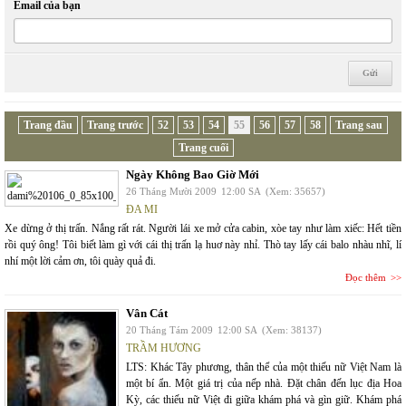
Email của bạn
Trang đầu
Trang trước
52
53
54
55
56
57
58
Trang sau
Trang cuối
Ngày Không Bao Giờ Mới
26 Tháng Mười 2009
12:00 SA
(Xem: 35657)
ĐA MI
Xe dừng ở thị trấn. Nắng rất rát. Người lái xe mở cửa cabin, xòe tay như làm xiếc: Hết tiền
rồi quý ông! Tôi biết làm gì với cái thị trấn lạ huơ này nhỉ. Thò tay lấy cái balo nhàu nhĩ, lí
nhí một lời cảm ơn, tôi quày quả đi.
Đọc thêm
Vân Cát
20 Tháng Tám 2009
12:00 SA
(Xem: 38137)
TRẦM HƯƠNG
LTS: Khác Tây phương, thân thể của một thiếu nữ Việt Nam là
một bí ẩn. Một giá trị của nếp nhà. Đặt chân đến lục địa Hoa
Kỳ, các thiếu nữ Việt đi giữa khám phá và gìn giữ. Khám phá