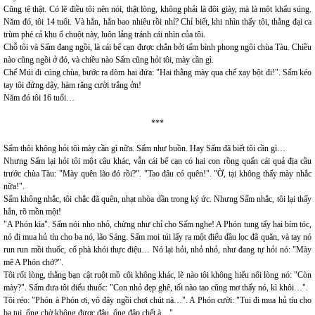
Cũng tệ thật. Có lẽ điều tôi nên nói, thật lòng, không phải là đôi giày, mà là một khẩu súng.
Năm đó, tôi 14 tuổi. Và hắn, hắn bao nhiêu rồi nhỉ? Chỉ biết, khi nhìn thấy tôi, thằng đại ca
trùm phé cả khu ổ chuột này, luôn lảng tránh cái nhìn của tôi.
Chỗ tôi và Sấm đang ngồi, là cái bể cạn được chắn bởi tấm bình phong ngôi chùa Tàu. Chiều
nào cũng ngồi ở đó, và chiều nào Sấm cũng hỏi tôi, mày cần gì.
Chế Múi đi cúng chùa, bước ra dòm hai đứa: "Hai thằng mày qua chế xay bột đi!". Sấm kéo
tay tôi đứng dậy, hàm răng cười trắng ởn!
Năm đó tôi 16 tuổi…
***
Sấm thôi không hỏi tôi mày cần gì nữa. Sấm như buồn. Hay Sấm đã biết tôi cần gì…
Nhưng Sấm lại hỏi tôi một câu khác, vẫn cái bể cạn có hai con rồng quấn cái quả địa cầu
trước chùa Tàu: "Mày quên lão đó rồi?". "Tao đâu có quên!". "Ờ, tại không thấy mày nhắc
nữa!".
Sấm không nhắc, tôi chắc đã quên, nhạt nhòa dần trong ký ức. Nhưng Sấm nhắc, tôi lại thấy
hắn, rõ mồn một!
"A Phón kìa". Sấm nói nho nhỏ, chừng như chỉ cho Sấm nghe! A Phón tung tẩy hai bím tóc,
nó đi mua hủ tíu cho ba nó, lão Sáng. Sấm moi túi lấy ra một điếu đầu lọc đã quăn, và tay nó
run run mồi thuốc, cố phà khói thực điệu… Nó lại hỏi, nhỏ nhỏ, như đang tự hỏi nó: "Mày
mê A Phón chớ?".
Tôi rối lòng, thằng bạn cật ruột mồ côi không khác, lẽ nào tôi không hiểu nổi lòng nó: "Còn
mày?". Sấm đưa tôi điếu thuốc: "Con nhỏ đẹp ghê, tối nào tao cũng mơ thấy nó, kì khôi…".
Tôi réo: "Phón à Phón ơi, vô đây ngồi chơi chút nà…". A Phón cười: "Tui đi mua hủ tíu cho
ba tui, ổng chờ không được đâu, ổng đập chết à…".