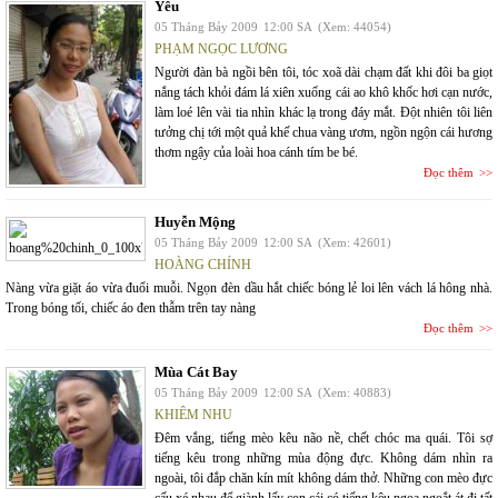
Yêu
05 Tháng Bảy 2009
12:00 SA
(Xem: 44054)
PHẠM NGỌC LƯƠNG
Người đàn bà ngồi bên tôi, tóc xoã dài chạm đất khi đôi ba giọt
nắng tách khỏi đám lá xiên xuống cái ao khô khốc hơi cạn nước,
làm loé lên vài tia nhìn khác lạ trong đáy mắt. Đột nhiên tôi liên
tưởng chị tới một quả khế chua vàng ươm, ngồn ngộn cái hương
thơm ngậy của loài hoa cánh tím be bé.
Đọc thêm
Huyễn Mộng
05 Tháng Bảy 2009
12:00 SA
(Xem: 42601)
HOÀNG CHÍNH
Nàng vừa giặt áo vừa đuổi muỗi. Ngọn đèn dầu hắt chiếc bóng lẻ loi lên vách lá hông nhà.
Trong bóng tối, chiếc áo đen thẫm trên tay nàng
Đọc thêm
Mùa Cát Bay
05 Tháng Bảy 2009
12:00 SA
(Xem: 40883)
KHIÊM NHU
Đêm vắng, tiếng mèo kêu não nề, chết chóc ma quái. Tôi sợ
tiếng kêu trong những mùa động đực. Không dám nhìn ra
ngoài, tôi đắp chăn kín mít không dám thở. Những con mèo đực