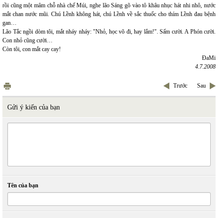
rồi cũng một mâm chỗ nhà chế Múi, nghe lão Sáng gõ vào tô khâu nhục hát nhi nhô, nước
mắt chan nước mũi. Chú Lềnh không hát, chú Lềnh về sắc thuốc cho thím Lềnh đau bệnh
gan…
Lão Tắc ngồi dòm tôi, mắt nháy nháy: "Nhỏ, học võ đi, hay lắm!". Sấm cười. A Phón cười.
Con nhỏ cũng cười…
Còn tôi, con mắt cay cay!
ĐaMi
4.7.2008
Trước
Sau
Gửi ý kiến của bạn
Tên của bạn