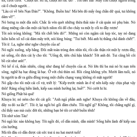
tôi, cười cười: "Chuột đó. Hì hi, chuột nó rúc đó!". Tôi biết mà! Mấy con chuột người trong
cái ổ chuột người…
"Lâu có về bên Nạn Đán?". "Không. Buồn hiu! Mà bên đó mấy ông chằn dữ quá, tui không
dám về!".
Nó bưng ra một dĩa mồi. Chắc là vén quét những thừa thải nào ở cái quán nó phụ bán. Nó
dùng miệng cắn cắn một cái bịch nilon rồi đổ cho chảy ra một ly cối to đầy rượu!
Tôi nói trỏng không: "Má tôi chết bên đó!". Miệng nó còn ngậm cái kẹp tóc, tay nó đang
luồn luồn xổ xổ cái đám mây trời, nói lúng búng: "Tui biết. Má anh bị thằng chả đánh chết!".
Tôi ừ. Lạ, nghe như nghe chuyện của ai!
Nó ngồi xuống, xếp bằng. Đôi mắt toàn tròng đen nhìn tôi, rồi cẩn thận rót một ly rượu đầy,
nó uống, rồi đưa cái ly cho tôi: "Uống đi, tiên chủ hậu khách! Tới anh đó. Tui cũng bồ côi
bồ cút như anh!".
Nó kể rỉ rả, thản nhiên, cũng như đang kể chuyện của ai. Nó lớn thì ba má nó bị nạn trên
sông, nghề hạ bạc đúng là bạc. Ở với chú thím nó. Rồi cũng không yên. Mười lăm tuổi, nó
bị người ta đè ra giữa đồng trong một chiều chạng vạng không rõ mặt người!
Nó gắp cho tôi một cái cổ vịt, triết lý: "Kiếp trước mình ăn ở tệ nên kiếp này chịu phạt vậy
thôi! Ráng sống hiền lành, kiếp sau mình hưởng lại, huề!". Nó cười hi hi.
Nó giống Phật bà quá!
Khuya lơ, nó ném cho tôi cái gối: "Anh ngủ phần anh nghe! Khuya rồi không cần về đâu,
đây ra đó xa lắc!". Tôi ờ, lại ngồi bó gối đăm chiêu. Tôi nghĩ gì? Không, tôi chẳng nghĩ gì,
chỉ thấy sao mà cuộc đời tôi, những bạn bè tôi cơ nhỡ buồn tênh!
Tôi nhớ xóm Tàu!
Nó ngủ lúc nào không hay. Tôi ngồi đó, cố dằn mình, dằn mình! Sống hiền lành để kiếp sau
còn hưởng.
Mà tôi đâu có dằn được cái sức trai ú nu hai mươi tuổi!