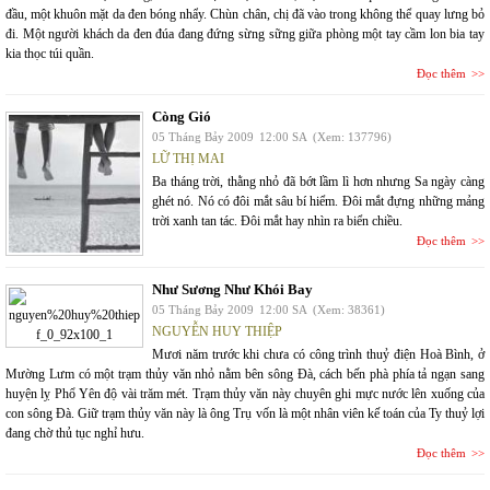
đầu, một khuôn mặt da đen bóng nhẩy. Chùn chân, chị đã vào trong không thể quay lưng bỏ
đi. Một người khách da đen đúa đang đứng sừng sững giữa phòng một tay cầm lon bia tay
kia thọc túi quần.
Đọc thêm
Còng Gió
05 Tháng Bảy 2009
12:00 SA
(Xem: 137796)
LỮ THỊ MAI
Ba tháng trời, thằng nhỏ đã bớt lầm lì hơn nhưng Sa ngày càng
ghét nó. Nó có đôi mắt sâu bí hiểm. Đôi mắt đựng những mảng
trời xanh tan tác. Đôi mắt hay nhìn ra biển chiều.
Đọc thêm
Như Sương Như Khói Bay
05 Tháng Bảy 2009
12:00 SA
(Xem: 38361)
NGUYỄN HUY THIỆP
Mươi năm trước khi chưa có công trình thuỷ điện Hoà Bình, ở
Mường Lưm có một trạm thủy văn nhỏ nằm bên sông Đà, cách bến phà phía tả ngạn sang
huyện lỵ Phổ Yên độ vài trăm mét. Trạm thủy văn này chuyên ghi mực nước lên xuống của
con sông Đà. Giữ trạm thủy văn này là ông Trụ vốn là một nhân viên kế toán của Ty thuỷ lợi
đang chờ thủ tục nghỉ hưu.
Đọc thêm