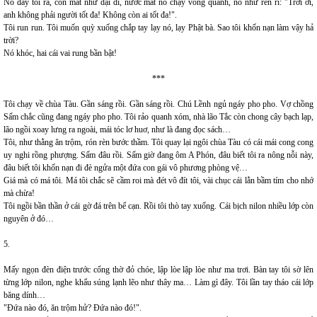
Nó đẩy tôi ra, con mắt như dại đi, nước mắt nó chạy vòng quanh, nó như rên rỉ: "Trời ơi,
anh không phải người tốt đa! Không còn ai tốt đa!".
Tôi run run. Tôi muốn quỳ xuống chắp tay lạy nó, lạy Phật bà. Sao tôi khốn nạn làm vậy hả
trời?
Nó khóc, hai cái vai rung bần bật!
***
Tôi chạy về chùa Tàu. Gần sáng rồi. Gần sáng rồi. Chú Lềnh ngủ ngáy pho pho. Vợ chồng
Sấm chắc cũng đang ngáy pho pho. Tôi rảo quanh xóm, nhà lão Tắc còn chong cây bạch lạp,
lão ngồi xoay lưng ra ngoài, mái tóc lơ huơ, như là đang đọc sách…
Tôi, như thằng ăn trộm, rón rèn bước thầm. Tôi quay lại ngôi chùa Tàu có cái mái cong cong
uy nghi rồng phượng. Sấm đâu rồi. Sấm giờ đang ôm A Phón, đâu biết tôi ra nông nỗi này,
đâu biết tôi khốn nạn đi đè ngửa một đứa con gái vô phương phòng vệ…
Giá mà có má tôi. Má tôi chắc sẽ cầm roi mà đét vô đít tôi, vài chục cái lằn bầm tím cho nhớ
mà chừa!
Tôi ngồi bần thần ở cái gờ đá trên bể cạn. Rồi tôi thò tay xuống. Cái bịch nilon nhiều lớp còn
nguyên ở đó…
5.
Mấy ngọn đèn điện trước cổng thờ đỏ chóe, lập lòe lập lòe như ma trơi. Bàn tay tôi sờ lên
từng lớp nilon, nghe khẩu súng lạnh lẽo như thây ma… Làm gì đây. Tôi lần tay tháo cái lớp
băng dính…
"Đứa nào đó, ăn trộm hử? Đứa nào đó!".