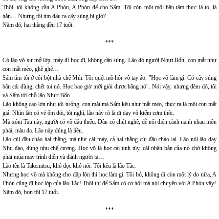
Thôi, tôi không cần A Phón, A Phón để cho Sấm. Tôi còn một mối bận tâm thực là to, là
hắn… Nhưng tôi tìm đâu ra cây súng bi giờ?
Năm đó, hai thằng đều 17 tuổi.
***
Có lão võ sư mở lớp, mày đi học đi, không cần súng. Lão đó người Nhựt Bổn, con mắt như
con mắt mèo, ghê ghê…
Sấm tìm tôi ở cối bột nhà chế Múi. Tôi quệt mồ hôi vô tay áo: "Học võ làm gì. Có cây súng
bắn cái đùng, chết toi nó. Học bao giờ mới giỏi được bằng nó". Nói vậy, nhưng đêm đó, tôi
và Sấm tới chỗ lão Nhựt Bổn.
Lão không cao lớn như tôi tưởng, con mắt mà Sấm kêu như mắt mèo, thực ra là một con mắt
giả. Nhìn lão có vẻ ốm đói, tôi nghĩ, lão này rõ là đi dạy võ kiếm cơm thôi.
Mà xóm Tàu này, người có võ đâu thiếu. Dân có chút nghề, dễ nổi điên cành nanh nhau môn
phái, màu da. Lão này đúng là liều.
Lão cúi đầu chào hai thằng, mà như cái máy, cả hai thằng cúi đầu chào lại. Lão nói lão dạy
Nhu đạo, dùng nhu chế cương. Học võ là học cái tinh túy, cái nhân bản của nó chớ không
phải múa may trình diễn và đánh người ta…
Lão tên là Takemitsu, khó đọc khó nói. Tôi kêu là lão Tắc.
Nhưng học võ mà không cho đập lộn thì học làm gì. Tôi bỏ, không đi còn một lý do nữa, A
Phón cũng đi học lớp của lão Tắc! Thôi thì để Sấm có cơ hội mà nói chuyện với A Phón vậy!
Năm đó, bọn tôi 17 tuổi.
***