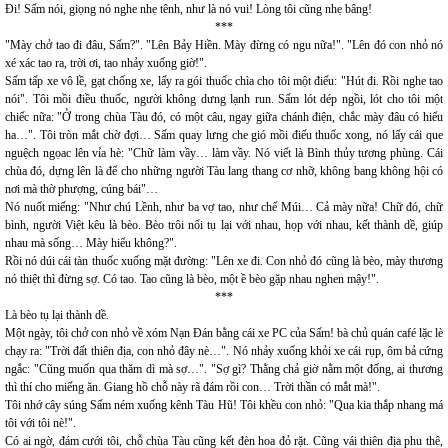
Đi! Sấm nói, giọng nó nghe nhẹ tênh, như là nó vui! Lòng tôi cũng nhẹ bâng!
***
"Mày chở tao đi đâu, Sấm?". "Lên Bảy Hiền. Mày đừng có ngu nữa!". "Lên đó con nhỏ nó
xé xác tao ra, trời ơi, tao nhảy xuống giờ!".
Sấm tấp xe vô lề, gạt chống xe, lấy ra gói thuốc chìa cho tôi một điếu: "Hút đi. Rồi nghe tao
nói". Tôi mồi điều thuốc, người không dưng lạnh run. Sấm lót dép ngồi, lót cho tôi một
chiếc nữa: "Ở trong chùa Tàu đó, có một câu, ngay giữa chánh điện, chắc mày đâu có hiểu
ha…". Tôi tròn mắt chờ đợi… Sấm quay lưng che gió mồi điếu thuốc xong, nó lấy cái que
nguệch ngọac lên vỉa hè: "Chữ làm vầy… làm vầy. Nó viết là Bình thủy tương phùng. Cái
chùa đó, dựng lên là để cho những người Tàu lang thang cơ nhỡ, không bang không hội có
nơi mà thờ phượng, cúng bái"…
Nó nuốt miếng: "Như chú Lềnh, như ba vợ tao, như chế Múi… Cả mày nữa! Chữ đó, chữ
bình, người Việt kêu là bèo. Bèo trôi nổi tụ lại với nhau, họp với nhau, kết thành dề, giúp
nhau mà sống… Mày hiểu không?".
Rồi nó dúi cái tàn thuốc xuống mặt đường: "Lên xe đi. Con nhỏ đó cũng là bèo, mày thương
nó thiệt thì đừng sợ. Có tao. Tao cũng là bèo, một ề bèo gặp nhau nghen mậy!".
***
Là bèo tụ lại thành dề.
Một ngày, tôi chở con nhỏ về xóm Nạn Đán bằng cái xe PC của Sấm! bà chủ quán café lặc lè
chạy ra: "Trời đất thiên địa, con nhỏ đây nè…". Nó nhảy xuống khỏi xe cái rụp, ôm bả cứng
ngắc: "Cũng muốn qua thăm dì mà sợ…". "Sợ gì? Thằng chả giờ nằm một đống, ai thương
thì thí cho miếng ăn. Giang hồ chỗ này rã đám rồi con… Trời thần có mắt mà!".
Tôi nhớ cây súng Sấm ném xuống kênh Tàu Hũ! Tôi khều con nhỏ: "Qua kia thắp nhang má
tôi với tôi nè!".
Có ai ngờ, đám cưới tôi, chỗ chùa Tàu cũng kết đèn hoa đỏ rặt. Cũng vái thiên địa phu thê,