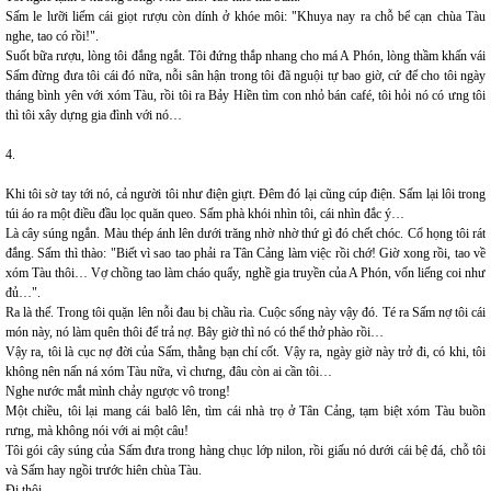
Sấm le lưỡi liếm cái giọt rượu còn dính ở khóe môi: "Khuya nay ra chỗ bể cạn chùa Tàu
nghe, tao có rồi!".
Suốt bữa rượu, lòng tôi đắng ngắt. Tôi đứng thắp nhang cho má A Phón, lòng thầm khấn vái
Sấm đừng đưa tôi cái đó nữa, nỗi sân hận trong tôi đã nguội tự bao giờ, cứ để cho tôi ngày
tháng bình yên với xóm Tàu, rồi tôi ra Bảy Hiền tìm con nhỏ bán café, tôi hỏi nó có ưng tôi
thì tôi xây dựng gia đình với nó…
4.
Khi tôi sờ tay tới nó, cả người tôi như điện giựt. Đêm đó lại cũng cúp điện. Sấm lại lôi trong
túi áo ra một điều đầu lọc quăn queo. Sấm phà khói nhìn tôi, cái nhìn đắc ý…
Là cây súng ngắn. Màu thép ánh lên dưới trăng nhờ nhờ thứ gì đó chết chóc. Cổ họng tôi rát
đắng. Sấm thì thào: "Biết vì sao tao phải ra Tân Cảng làm việc rồi chớ! Giờ xong rồi, tao về
xóm Tàu thôi… Vợ chồng tao làm cháo quẩy, nghề gia truyền của A Phón, vốn liếng coi như
đủ…".
Ra là thế. Trong tôi quặn lên nỗi đau bị chầu rìa. Cuộc sống này vậy đó. Té ra Sấm nợ tôi cái
món này, nó làm quên thôi để trả nợ. Bây giờ thì nó có thể thở phào rồi…
Vậy ra, tôi là cục nợ đời của Sấm, thằng bạn chí cốt. Vậy ra, ngày giờ này trở đi, có khi, tôi
không nên nấn ná xóm Tàu nữa, vì chưng, đâu còn ai cần tôi…
Nghe nước mắt mình chảy ngược vô trong!
Một chiều, tôi lại mang cái balô lên, tìm cái nhà trọ ở Tân Cảng, tạm biệt xóm Tàu buồn
rưng, mà không nói với ai một câu!
Tôi gói cây súng của Sấm đưa trong hàng chục lớp nilon, rồi giấu nó dưới cái bệ đá, chỗ tôi
và Sấm hay ngồi trước hiên chùa Tàu.
Đi thôi…