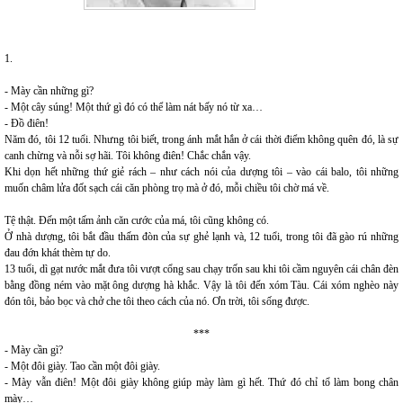
1.
- Mày cần những gì?
- Một cây súng! Một thứ gì đó có thể làm nát bấy nó từ xa…
- Đồ điên!
Năm đó, tôi 12 tuổi. Nhưng tôi biết, trong ánh mắt hắn ở cái thời điểm không quên đó, là sự
canh chừng và nỗi sợ hãi. Tôi không điên! Chắc chắn vậy.
Khi dọn hết những thứ giẻ rách – như cách nói của dượng tôi – vào cái balo, tôi những
muốn châm lửa đốt sạch cái căn phòng trọ mà ở đó, mỗi chiều tôi chờ má về.
Tệ thật. Đến một tấm ảnh căn cước của má, tôi cũng không có.
Ở nhà dượng, tôi bắt đầu thấm đòn của sự ghẻ lạnh và, 12 tuổi, trong tôi đã gào rú những
đau đớn khát thèm tự do.
13 tuổi, dì gạt nước mắt đưa tôi vượt cổng sau chạy trốn sau khi tôi cầm nguyên cái chân đèn
bằng đồng ném vào mặt ông dượng hà khắc. Vậy là tôi đến xóm Tàu. Cái xóm nghèo này
đón tôi, bảo bọc và chở che tôi theo cách của nó. Ơn trời, tôi sống được.
***
- Mày cần gì?
- Một đôi giày. Tao cần một đôi giày.
- Mày vẫn điên! Một đôi giày không giúp mày làm gì hết. Thứ đó chỉ tổ làm bong chân
mày…