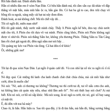
Rồi hắn đánh má. Đánh nhiều lắm.
Hắn có nhiều đàn em ở xóm Nạn Đán. Có bữa hắn đánh má, tôi cầm sẵn cục đá nhào vô đập
thẳng vô mặt hắn, máu mũi hắn ộc ra, hắn gào lên. Có hai ba gã to cao, đen trũi chạy vô
bồng tôi ra ngoài, xáng mấy cái bạt tai nảy đom đóm.
Đánh hoài, ai mà không chết. Má tôi chết vậy đó…
Tôi cứ ngồi đó, miên man nhớ!
Rồi tôi giật mình, thấy nước mắt mình chảy. Thấy A Phón ngồi kế bên, đưa tay chùi nước
mắt cho tôi, A Phón cho tôi dựa vô vai mình. Phón cũng khóc, Phón nói Phón không ngủ
được vì nhớ tôi. Phón nói thằng Sấm hư, không yêu thương Phón. Thằng Sấm ra Tân Cảng
làm rồi chơi gái ngoài đó, đêm ngủ nằm mơ nói bậy…
Tôi quàng tay kéo vai Phón vào lòng. Cả hai đứa tỉ tê khóc!
Ôi, những giấc mơ!
***
Tôi lại đi qua xóm Nạn Đán. Lại ngồi ở quán café đó. Và con nhỏ lại xổ tóc ra ngồi rủ rỉ rủ
rỉ.
Nó đẹp quá. Cái miệng thì lanh cha lanh chanh chát chát chúa chúa, mà cái môi bậu như
cười, dòm là muốn cắn!
Nó nói: "Nè, anh có thương tui không? Thương tui thì cưới tui đi, tui về nấu cơm cho anh,
tui không làm cái quán này nữa, nhục nhã lắm anh ôi!". Nó nói thiệt hay nói chơi? Ai mà
biết. Khi nó nói, cơ hồ nó sắp khóc. Mà nói xong, là nó ngã ra cười, tóc nó, gió xổ bay sang
cả mặt tôi.
Ê, đú đởn với trai hả mày?
Chao ôi, là hắn. Hắn hiện ra. Sao tôi qua đây, ý là đi tìm hắn, mà hắn đó, bằng xương bằng