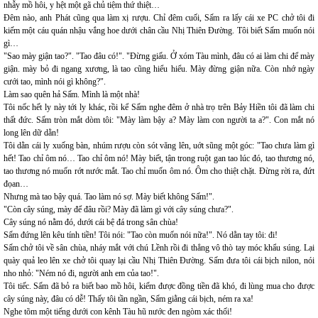
nhẫy mồ hôi, y hệt một gã chủ tiệm thứ thiệt…
Đêm nào, anh Phát cũng qua làm xị rượu. Chỉ đêm cuối, Sấm ra lấy cái xe PC chở tôi đi
kiếm một cáu quán nhậu vắng hoe dưới chân cầu Nhị Thiên Đường. Tôi biết Sấm muốn nói
gì…
"Sao mày giận tao?". "Tao đâu có!". "Đừng giấu. Ở xóm Tàu mình, đâu có ai làm chi để mày
giận. mày bỏ đi ngang xương, là tao cũng hiểu hiểu. Mày đừng giận nữa. Còn nhớ ngày
cưới tao, mình nói gì không?".
Làm sao quên hả Sấm. Mình là một nhà!
Tôi nốc hết ly này tới ly khác, rồi kể Sấm nghe đêm ở nhà trọ trên Bảy Hiền tôi đã làm chi
thất đức. Sấm tròn mắt dòm tôi: "Mày làm bậy a? Mày làm con người ta a?". Con mắt nó
long lên dữ dằn!
Tôi dằn cái ly xuống bàn, nhúm rượu còn sót văng lên, uớt sũng một góc: "Tao chưa làm gì
hết! Tao chỉ ôm nó… Tao chỉ ôm nó! Mày biết, tận trong ruột gan tao lúc đó, tao thương nó,
tao thương nó muốn rớt nước mắt. Tao chỉ muốn ôm nó. Ôm cho thiệt chặt. Đừng rời ra, đứt
đọan…
Nhưng mà tao bậy quá. Tao làm nó sợ. Mày biết không Sấm!".
"Còn cây súng, mày để đâu rồi? Mày đã làm gì với cây súng chưa?".
Cây súng nó nằm đó, dưới cái bệ đá trong sân chùa!
Sấm đứng lên kêu tính tiền! Tôi nói: "Tao còn muốn nói nữa!". Nó dằn tay tôi: đi!
Sấm chở tôi về sân chùa, nháy mắt với chú Lềnh rồi đi thẳng vô thò tay móc khẩu súng. Lại
quày quả leo lên xe chở tôi quay lại cầu Nhị Thiên Đường. Sấm đưa tôi cái bịch nilon, nói
nho nhỏ: "Ném nó đi, người anh em của tao!".
Tôi tiếc. Sấm đã bỏ ra biết bao mồ hôi, kiếm được đồng tiền đã khó, đi lùng mua cho được
cây súng này, đâu có dễ! Thấy tôi tần ngần, Sấm giằng cái bịch, ném ra xa!
Nghe tõm một tiếng dưới con kênh Tàu hũ nước đen ngòm xác thối!