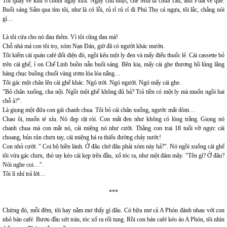
Tôi quay về khu ổ chuột ngày xưa. Ngày chủ nhựt, chế Múi đi chùa Tàu, anh Phát về quê.
Buổi sáng Sấm qua tìm tôi, như là có lỗi, rủ rỉ rủ rỉ đi Phú Thọ cá ngựa, tôi lắc, chẳng nói
gì…
Là tôi cứa cho nó đau thêm. Vì tôi cũng đau mà!
Chỗ nhà má con tôi trọ, xóm Nạn Đán, giờ đã có người khác mướn.
Tôi kiếm cái quán café đối diện đó, ngồi kêu một ly đen và mấy điếu thuốc lẻ. Cái cassette bỏ
trên cái ghế, ỉ on Chế Linh buồn nẫu buổi sáng. Bên kia, mấy cái ghe thương hồ lủng lẳng
hàng chục buồng chuối vàng ươm lóa lóa nắng…
Tôi gác một chân lên cái ghế khác. Ngó trời. Ngó người. Ngó mấy cái ghe.
"Bỏ chân xuống, cha nội. Ngồi một ghế không đủ hả? Trả tiền có một ly mà muốn ngồi hai
chỗ à?".
Là giọng một đứa con gái chanh chua. Tôi bỏ cái chân xuống, ngước mắt dòm…
Chao ôi, muốn té xỉu. Nó đẹp rặt ròi. Con mắt đen như không có lòng trắng. Giọng nó
chanh chua mà con mắt nó, cái miệng nó như cười. Thằng con trai 18 tuổi vỡ ngực cái
choang, bủn rủn chưn tay, cái miệng há ra thiếu đường chảy nước!
Con nhỏ cười: " Coi bộ hiền lành. Ở đâu chớ đâu phải xóm này hả?". Nó ngồi xuống cái ghế
tôi vừa gác chưn, thò tay kéo cái kẹp trên đầu, xổ tóc ra, như một đám mây. "Tên gì? Ở đâu?
Nói nghe coi…".
Tôi lí nhí trả lời…
***
Chừng đó, mỗi đêm, tôi hay nằm mơ thấy gì đâu. Có bữa mơ cả A Phón đánh nhau với con
nhỏ bán café. Bươu đầu sứt trán, tóc xổ ra rối tung. Rồi con bán café kéo áo A Phón, tôi nhìn