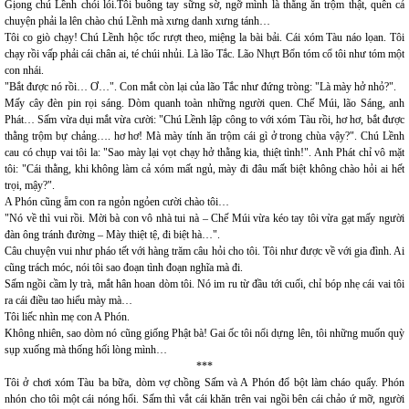
Gịong chú Lềnh chói lói.Tôi buông tay sững sờ, ngỡ mình là thằng ăn trộm thật, quên cả
chuyện phải la lên chào chú Lềnh mà xưng danh xưng tánh…
Tôi co giò chạy! Chú Lềnh hộc tốc rượt theo, miệng la bài bải. Cái xóm Tàu náo lọan. Tôi
chạy rồi vấp phải cái chân ai, té chúi nhủi. Là lão Tắc. Lão Nhựt Bổn tóm cổ tôi như tóm một
con nhái.
"Bắt được nó rồi… Ơ…". Con mắt còn lại của lão Tắc như đứng tròng: "Là mày hở nhỏ?".
Mấy cây đèn pin rọi sáng. Dòm quanh toàn những người quen. Chế Múi, lão Sáng, anh
Phát… Sấm vừa dụi mắt vừa cười: "Chú Lềnh lập công to với xóm Tàu rồi, hơ hơ, bắt được
thằng trộm bự chảng…. hơ hơ! Mà mày tính ăn trộm cái gì ở trong chùa vậy?". Chú Lềnh
cau có chụp vai tôi la: "Sao mày lại vọt chạy hở thằng kia, thiệt tình!". Anh Phát chỉ vô mặt
tôi: "Cái thằng, khi không làm cả xóm mất ngủ, mày đi đâu mất biệt không chào hỏi ai hết
trọi, mậy?".
A Phón cũng ẵm con ra ngỏn ngỏen cười chào tôi…
"Nó về thì vui rồi. Mời bà con vô nhà tui nà – Chế Múi vừa kéo tay tôi vừa gạt mấy người
đàn ông tránh đường – Mày thiệt tệ, đi biệt hà…".
Câu chuyện vui như pháo tết với hàng trăm câu hỏi cho tôi. Tôi như được về với gia đình. Ai
cũng trách móc, nói tôi sao đoạn tình đoạn nghĩa mà đi.
Sấm ngồi cầm ly trà, mắt hân hoan dòm tôi. Nó im ru từ đầu tới cuối, chỉ bóp nhẹ cái vai tôi
ra cái điều tao hiểu mày mà…
Tôi liếc nhìn mẹ con A Phón.
Không nhiên, sao dòm nó cũng giống Phật bà! Gai ốc tôi nổi dựng lên, tôi những muốn quỳ
sụp xuống mà thống hối lòng mình…
***
Tôi ở chơi xóm Tàu ba bữa, dòm vợ chồng Sấm và A Phón đổ bột làm cháo quẩy. Phón
nhón cho tôi một cái nóng hổi. Sấm thì vắt cái khăn trên vai ngồi bên cái chảo ứ mỡ, người