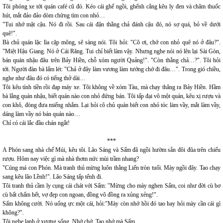
Tôi phóng xe tới quán café cũ đó. Kéo cái ghế ngồi, ghểnh cẳng kêu ly đen và châm thuốc
hút, mắt đảo đảo dòm chừng tìm con nhỏ…
"Tui nhớ mặt cậu. Nó đi rồi. Sau cái đận thằng chả đánh cậu đó, nó sợ quá, bỏ về dưới
quê!".
Bà chủ quán lặc lìa cặp mông, sẽ sàng nói. Tôi hỏi: "Cô ơi, chớ con nhỏ quê nó ở đâu?".
"Miệt Hậu Giang. Nó ở Cái Răng. Tui chỉ biết làm vậy. Nhưng nghe nói nó lên lại Sài Gòn,
bán quán nhậu đâu trên Bảy Hiền, chỗ xóm người Quảng!". "Còn thằng chả…?". Tôi hỏi
tới. Người đàn bà lấm lét: "Chả ở đây làm vương làm tướng chớ đi đâu…". Trong gió chiều,
nghe như đâu đó có tiếng thở dài…
Tôi kêu tính tiền rồi đạp máy xe. Tôi không về xóm Tàu, mà chạy thẳng ra Bảy Hiền. Hầm
bà lằng quán nhậu, biết quán nào con nhỏ đứng bán. Tôi tấp đại vô một quán, kêu xị rượu và
con khô, đòng đưa miếng nhắm. Lại hỏi cô chủ quán biết con nhỏ tóc làm vầy, mắt làm vầy,
dáng làm vầy nó bán quán nào…
Chỉ có cái lắc đầu chán ngắt!
***
A Phón sang nhà chế Múi, kêu tôi. Lão Sáng và Sấm đã ngồi hườm sẵn đôi đũa trên chiếu
rượu. Hôm nay việc gì mà nhà thơm nức mùi trầm nhang?
"Cúng má con Phón. Mà tranh thủ mừng luôn thằng Liến tròn tuổi. Mày ngồi đây. Tao chạy
sang kêu lão Lềnh!". Lão Sáng tấp tểnh đi.
Tôi tranh thủ cầm ly cụng cái chát với Sấm: "Mừng cho mày nghen Sấm, coi như đời cù bơ
cù bất chấm hết, vợ đẹp con ngoan, đồng vô đồng ra xủng xẻng!".
Sấm không cười. Nó uống ực một cái, hỏi:"Mày còn nhớ hồi đó tao hay hỏi mày cần cái gì
không?".
Tôi nghe lạnh ở xương sống. Nhớ chớ. Tao nhớ mà Sấm.