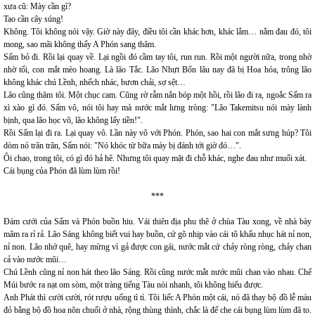
xưa cũ: Mày cần gì?
Tao cần cây súng!
Không. Tôi không nói vậy. Giờ này đây, điều tôi cần khác hơn, khác lắm… nằm đau đó, tôi
mong, sao mãi không thấy A Phón sang thăm.
Sấm bỏ đi. Rồi lại quay về. Lại ngồi đó cầm tay tôi, run run. Rồi một người nữa, trong nhờ
nhờ tối, con mắt mèo hoang. Là lão Tắc. Lão Nhựt Bổn lâu nay đã bị Hoa hóa, trông lão
không khác chú Lềnh, nhếch nhác, bươn chải, sợ sệt…
Lão cũng thăm tôi. Một chục cam. Cũng rờ rẫm nắn bóp một hồi, rồi lão đi ra, ngoắc Sấm ra
xì xào gì đó. Sấm vô, nói tôi hay mà nước mắt lưng tròng: "Lão Takemitsu nói mày lành
bịnh, qua lão học võ, lão không lấy tiền!".
Rồi Sấm lại đi ra. Lại quay vô. Lần này vô với Phón. Phón, sao hai con mắt sưng húp? Tôi
dòm nó trân trân, Sấm nói: "Nó khóc từ bữa mày bị đánh tới giờ đó…".
Ôi chao, trong tôi, có gì đó hả hê. Nhưng tôi quay mặt đi chỗ khác, nghe đau như muối xát.
Cái bụng của Phón đã lùm lùm rồi!
***
Đám cưới của Sấm và Phón buồn hiu. Vái thiên địa phu thê ở chùa Tàu xong, về nhà bày
mâm ra rỉ rả. Lão Sáng không biết vui hay buồn, cứ gõ nhịp vào cái tô khấu nhục hát nỉ non,
nỉ non. Lão nhớ quê, hay mừng vì gả được con gái, nước mắt cứ chảy ròng ròng, chảy chan
cả vào nước mũi…
Chú Lềnh cũng nỉ non hát theo lão Sáng. Rồi cũng nước mắt nước mũi chan vào nhau. Chế
Múi bước ra nạt om sòm, một tràng tiếng Tàu nói nhanh, tôi không hiểu được.
Anh Phát thì cười cười, rót rượu uống tì tì. Tôi liếc A Phón một cái, nó đã thay bộ đồ lễ màu
đỏ bằng bộ đồ hoa nõn chuối ở nhà, rộng thùng thình, chắc là để che cái bụng lùm lùm đã to.