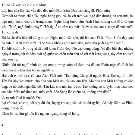
Tôi lại về xay bột cho chế Múi!
Lớp học của lão Tắc vẫn đều đều mỗi đêm. Sấm đêm nào cũng đi. Phón nữa.
Đêm tôi ra trước chùa Tàu ngồi hóng gió, cái áo vắt trên vai, ngó đèn đường đã con mắt, lại
ngó mấy thanh đao thờ trong chùa. Nghe lòng buồn lắm. Anh Phát, chồng chế Múi đi qua
kêu: "Nhỏ, ngồi buồn mày?". Tôi dạ. Ảnh cầm tay nói: "Mày ra kia làm xị rượu đế với tao!".
Tôi cũng dạ.
Đó là lần đầu tiên tôi uống rượu. Nghe mình sần sần, tôi hỏi anh Phát: "Con Phón đẹp quá
ha anh?". Ảnh cười cười: "Lão Sáng không chịu mày đâu, mày đâu phải người Hoa!".
Tôi biết chớ… Nhưng ai cấm tôi khen Phón đẹp. Nó cao dong dỏng. Nó đặc biệt đẹp những
ngày ở trong đội đi đám, với bộ quần áo chẽn màu đen có cái thắt lưng vàng, tay cầm nhuyễn
tiên xòe nụ.
Nhiều khi tôi nghĩ mình ác, cứ mong trong xóm có đám ma để coi Phón mặc đồ lễ đi hát
đám, bộ đồ chẽn đen bó sát người nó…
Hai anh em cò cưa, cò cưa. Anh Phát nói: "Tao cũng đâu phải người Hoa. Tao người miền
Tây lên đây làm muớn cho nhà con Múi đó, rồi tao làm liều. Mà nhà con Múi không có đàn
ông, ba nó chết ngắt đâu bên Tàu kia, cho nên tao được. Tao không có khuyên mày làm theo
tao đâu. Mày mà theo tao, mày chết. Lão Sáng lão chém đa, không dỡn đâu!".
Ồ, ra anh Phát là người Việt.
Lại cò cưa, cò cưa, tôi say đứ đù, loạng choạng vắt cái áo đứng lên, đã thấy Sấm và Phón
đòng đưa đi về.
Chao ôi, cái thứ gì trào lên nghẹn ngang trong cổ họng.
2.