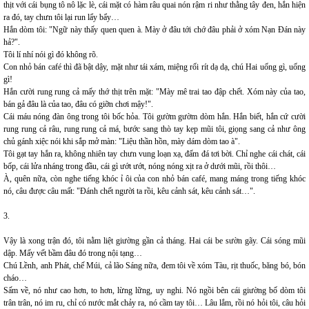
thịt với cái bụng tô nô lặc lè, cái mặt có hàm râu quai nón rậm ri như thằng tây đen, hắn hiện
ra đó, tay chưn tôi lại run lẩy bẩy…
Hắn dòm tôi: "Ngữ này thấy quen quen à. Mày ở đâu tới chớ đâu phải ở xóm Nạn Đán này
hả?".
Tôi lí nhí nói gì đó không rõ.
Con nhỏ bán café thì đã bật dậy, mặt như tái xám, miệng rối rít dạ dạ, chú Hai uống gì, uống
gì!
Hắn cười rung rung cả mấy thớ thịt trên mặt: "Mày mê trai tao đập chết. Xóm này của tao,
bán gả đâu là của tao, đâu có giỡn chơi mậy!".
Cái máu nóng đàn ông trong tôi bốc hỏa. Tôi gườm gườm dòm hắn. Hắn biết, hắn cứ cười
rung rung cả râu, rung rung cả má, bước sang thò tay kẹp mũi tôi, giọng sang cả như ông
chủ gánh xiệc nói khi sắp mở màn: "Liệu thần hồn, mày dám dòm tao à".
Tôi gạt tay hắn ra, không nhiên tay chưn vung loạn xạ, đấm đá tơi bời. Chỉ nghe cái chát, cái
bốp, cái lửa nháng trong đầu, cái gì ướt ướt, nóng nóng xịt ra ở dưới mũi, rồi thôi…
À, quên nữa, còn nghe tiếng khóc ỉ ôi của con nhỏ bán café, mang máng trong tiếng khóc
nó, câu được câu mất: "Đánh chết người ta rồi, kêu cảnh sát, kêu cảnh sát…".
3.
Vậy là xong trận đó, tôi nằm liệt giường gần cả tháng. Hai cái be sườn gãy. Cái sóng mũi
dập. Mấy vết bầm đâu đó trong nội tạng…
Chú Lềnh, anh Phát, chế Múi, cả lão Sáng nữa, đem tôi về xóm Tàu, rịt thuốc, băng bó, bón
cháo…
Sấm về, nó như cao hơn, to hơn, lừng lững, uy nghi. Nó ngồi bên cái giường bố dòm tôi
trân trân, nó im ru, chỉ có nước mắt chảy ra, nó cầm tay tôi… Lâu lắm, rồi nó hỏi tôi, câu hỏi