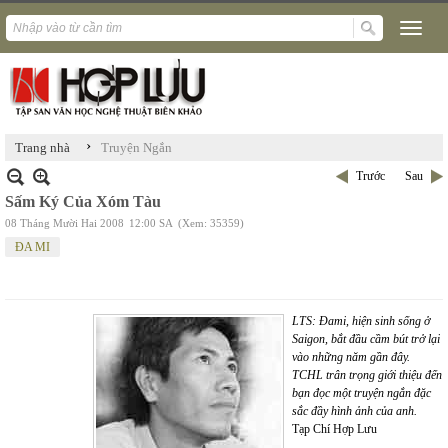
›
Trang nhà
Truyện Ngắn
Trước
Sau
Sấm Ký Của Xóm Tàu
08 Tháng Mười Hai 2008
12:00 SA
(Xem: 35359)
ĐA MI
LTS: Đami, hiện sinh sống ở
Saigon, bắt đầu cầm bút trở lại
vào những năm gần đây.
TCHL trân trọng giới thiệu đến
bạn đọc một truyện ngắn đặc
sắc đầy hình ảnh của anh.
Tạp Chí Hợp Lưu