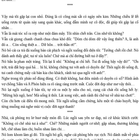
***
Vậy mà tôi gặp lại con nhỏ. Đúng là có công mài sắt có ngày nên kim. Những chiều lê lết
uống rượu từ quán này sang quán khác, uống đẫm mình sự cô độc, đã giúp tôi gặp lại cố
nhân…
Vẫn là mái tóc xổ ra rợp như một đám mây. Tôi nhìn chết trân. Còn nhớ tôi không?
Vẫn cái giọng chanh chanh chua chua khó đổi: "Dòm chi dòm dữ vậy ông thiên? A, là anh
đó a… Còn sống thiệt a… Dữ hôn… trời thần ơi!".
Nó bỏ cái ca trà đá xuống bàn cái phịch và ngồi xuống đối diện tôi: "Tưởng chết rồi chớ. Nó
đánh anh thấy ghê, tui té xỉu luôn! Chứ mà ai chỉ đường biết tui ở đây?".
Nó bắn la phan một tràng. Tôi lại lí nhí: "Không ai chỉ hết. Tui đi uống bậy vậy đó!". "Ơn
trời, trái đất hẹp quá hả… hì hì, không chừng tui với anh có duyên đa! Thôi ngồi đó uống đi,
tui canh chừng mấy cái bàn kia cho khách, rảnh tui qua ngồi với anh!".
Nghe trong tôi pháo nổ đùng đùng. Có thiệt không, hai đứa mình có duyên có số? Hình ảnh
vợ chồng Sấm và A Phón hiện ra rõ ràng ràng trước mắt. Cuộc đời đẹp như mơ vậy thôi…
Nó lại ngồi xuống ở bàn tôi, tự rót ra một ly nữa cho nó, cụng cái chát rồi uống hết ly:
"Mừng hội ngộ, hen! Mà uống ít thôi. Lát xong việc, anh rảnh thì chở tui về nhà tui chơi!".
Còn chi hơn cái điều tôi mong mỏi. Tôi ngồi uống cầm chừng, kêu một tô cháo huyết, húp
từng muỗng mà nghe mùi vị cuộc đời ngọt thanh!
***
Nhà, cái phòng trọ lơ huơ mấy món đồ. Lúc ngồi sau yên xe đạp, nó cứ khúc khích cười:
"Không có chê nhà tui à nha!". Chê? Những mảnh người cơ nhỡ, gặp nhau, thương không
hết, chê nhau làm chi, buồn nhau làm chi…
Nó lom khom làm gì đó. Tôi ngồi bó gối, nghe cái phòng bên rục rịch. Nó đánh mắt về phía