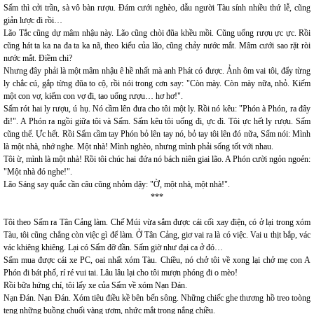
Sấm thì cởi trần, sà vô bàn rượu. Đám cưới nghèo, dẫu người Tàu sính nhiều thứ lễ, cũng
giản lược đi rồi…
Lão Tắc cũng dự mâm nhậu này. Lão cũng chòi đũa khều mồi. Cũng uống rượu ực ực. Rồi
cũng hát ta ka na đa ta ka nã, theo kiểu của lão, cũng chảy nước mắt. Mâm cưới sao rặt ròi
nước mắt. Điềm chi?
Nhưng đây phải là một mâm nhậu ê hề nhất mà anh Phát có được. Ảnh ôm vai tôi, đẩy từng
ly chắc cú, gắp từng đũa to cộ, rồi nói trong cơn say: "Còn mày. Còn mày nữa, nhỏ. Kiếm
một con vợ, kiếm con vợ đi, tao uống rượu… hơ hơ!".
Sấm rót hai ly rượu, ú hụ. Nó cầm lên đưa cho tôi một ly. Rồi nó kêu: "Phón à Phón, ra đây
đi!". A Phón ra ngồi giữa tôi và Sấm. Sấm kêu tôi uống đi, ực đi. Tôi ực hết ly rượu. Sấm
cũng thế. Ực hết. Rồi Sấm cầm tay Phón bỏ lên tay nó, bỏ tay tôi lên đó nữa, Sấm nói: Mình
là một nhà, nhớ nghe. Một nhà! Mình nghèo, nhưng mình phải sống tốt với nhau.
Tôi ừ, mình là một nhà! Rồi tôi chúc hai đứa nó bách niên giai lão. A Phón cười ngỏn ngoẻn:
"Một nhà đó nghe!".
Lão Sáng say quắc cần câu cũng nhỏm dậy: "Ờ, một nhà, một nhà!".
***
Tôi theo Sấm ra Tân Cảng làm. Chế Múi vừa sắm được cái cối xay điện, có ở lại trong xóm
Tàu, tôi cũng chẳng còn việc gì để làm. Ở Tân Cảng, giơ vai ra là có việc. Vai u thịt bắp, vác
vác khiêng khiêng. Lại có Sấm đỡ đần. Sấm giờ như đại ca ở đó…
Sấm mua được cái xe PC, oai nhất xóm Tàu. Chiều, nó chở tôi về xong lại chở mẹ con A
Phón đi bát phố, rí ré vui tai. Lâu lâu lại cho tôi mượn phóng đi o mèo!
Rồi bữa hứng chí, tôi lấy xe của Sấm về xóm Nạn Đán.
Nạn Đán. Nạn Đán. Xóm tiêu điều kề bên bến sông. Những chiếc ghe thương hồ treo toòng
teng những buồng chuối vàng ươm, nhức mắt trong nắng chiều.