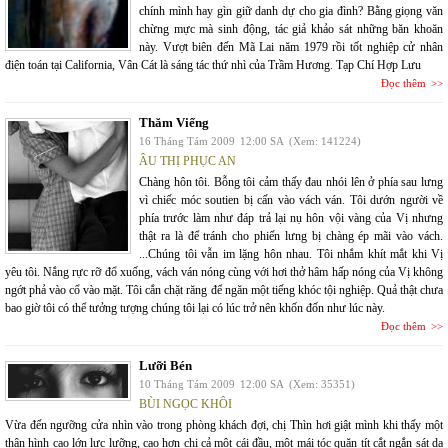
chính mình hay gìn giữ danh dự cho gia đình? Bằng giọng văn
chừng mực mà sinh động, tác giả khảo sát những băn khoăn
này. Vượt biên đến Mã Lai năm 1979 rồi tốt nghiệp cử nhân
điện toán tại California, Vân Cát là sáng tác thứ nhì của Trầm Hương. Tạp Chí Hợp Lưu
Đọc thêm
Thăm Viếng
16 Tháng Tám 2009
12:00 SA
(Xem: 141224)
ÂU THỊ PHỤC AN
Chàng hôn tôi. Bỗng tôi cảm thấy đau nhói lên ở phía sau lưng
vì chiếc móc soutien bị cấn vào vách ván. Tôi dướn người về
phía trước làm như đáp trả lại nụ hôn vội vàng của Vị nhưng
thật ra là để tránh cho phiến lưng bị chàng ép mãi vào vách.
...Chúng tôi vẫn im lặng hôn nhau. Tôi nhắm khít mắt khi Vị
yêu tôi. Nắng rực rỡ đổ xuống, vách ván nóng cùng với hơi thở hâm hấp nóng của Vị không
ngớt phả vào cổ vào mặt. Tôi cắn chặt răng để ngăn một tiếng khóc tội nghiệp. Quả thật chưa
bao giờ tôi có thể tưởng tượng chúng tôi lại có lúc trở nên khốn đốn như lúc này.
Đọc thêm
Lưỡi Bén
10 Tháng Tám 2009
12:00 SA
(Xem: 35351)
BÙI NGỌC KHÔI
Vừa đến ngưỡng cửa nhìn vào trong phòng khách đợi, chị Thìn hơi giật mình khi thấy một
thân hình cao lớn lực lưỡng, cao hơn chị cả một cái đầu, một mái tóc quăn tít cắt ngắn sát da