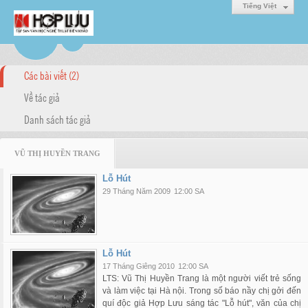
Tiếng Việt
Các bài viết (2)
Về tác giả
Danh sách tác giả
VŨ THỊ HUYỀN TRANG
Lỗ Hút
29 Tháng Năm 2009
12:00 SA
Lỗ Hút
17 Tháng Giêng 2010
12:00 SA
LTS: Vũ Thị Huyền Trang là một người viết trẻ sống
và làm việc tại Hà nội. Trong số báo nầy chị gởi đến
quí độc giả Hợp Lưu sáng tác "Lỗ hút", văn của chị