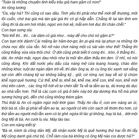
"Toàn là những chuyện tình kiểu trâu già ham gặm cỏ non!"
An rộng lượng:
"Ủa, vậy hả? Thì cũng có sao đâu. Tình yêu thì phải như thế mới dễ thương, mới
lôi cuốn, chứ trai già mà tán gái già thì có gì hấp dẫn. Chẳng lẽ lại tán tỉnh em
rằng thì là da em hơi nhăn, ngực em hơi xệ, mắt em hơi đục thì chán chết."
Con bạn sưng sỉa:
"Nói thế thì... thì... cái đám cỏ già như... mày để cho chó nó gặm à?"
Con bạn trời đánh! Cái miệng ăn hăm-bơ-gơ, ăn pi-già mà lại phun ra những lời
chứa nọc độc của rắn. Nó nỡ nào chơi nàng một cú sát ván như thế! Thẳng thì
cũng thẳng vừa vừa thôi chứ. Ở đời cũng phải biết ở cong thì... tròn, ở thẳng thì...
dài. An nhăn mặt, ngực đau nhói như bị mũi tên đâm thấu tim đen. Ừ nhỉ, nó nói
cũng đúng. Khi đất nước yêu dấu của nàng mở cửa toang hoang, chào đón
những khúc ruột dư ngàn dặm trở về, thì đàn ông ta, từ cụ ông tóc xanh sợi vắng
sợi còn đến chàng kỹ sư không bằng kỹ... giữ, cứ rừng rực bay về xử lý chùm
khế ngọt quê hương. Cứ thế, khế to, khế bé, khế mẹ, khế con, khế non, khế mới
nhú trên cành... các ông hồ hởi vô tư chén tất!
Ta về ta tắm ao ta, dù trong dù đục
ao nhà vẫn hơn.
Thế là các cụm cỏ già ở bên này bờ đại dương tha hồ mà phơi
sương hứng gió, đến chó cũng không thèm gặm.
Thú thật là An có ngậm ngùi một thời gian. Thấy An rầu rĩ, con em nàng an ủi,
thôi bà ơi, cần gì phải về tắm ao ta, ao người có khi còn sạch sẽ thơm tho hơn, cứ
thử tắm ao người một lần xem có bị ghẻ ngứa lở lác gì không, hay là bà... dớt một
ông Mỹ đi bà. An cười ỉu xìu. Mày tào lao.
Con em nàng triết lý:
"Bà ơi, mình là công dân Mỹ, đã nhận nước Mỹ là quê hương thứ hai rồi thì lấy
Mỹ cũng danh giá chứ bộ. Chỗ làm của bà không có ông Mỹ nào coi được hả?"