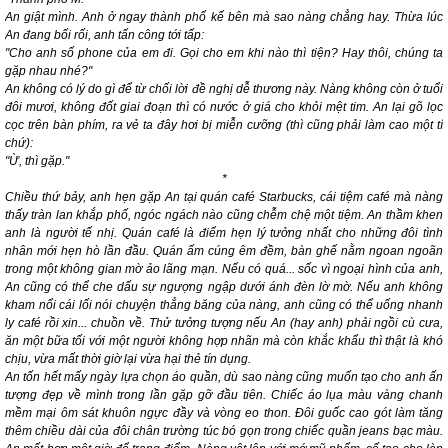
An giật mình. Anh ở ngay thành phố kế bên mà sao nàng chẳng hay. Thừa lúc
An đang bối rối, anh tấn công tới tấp:
"Cho anh số phone của em đi. Gọi cho em khi nào thì tiện? Hay thôi, chúng ta
gặp nhau nhé?"
An không có lý do gì để từ chối lời đề nghị dễ thương này. Nàng không còn ở tuổi
đôi mươi, không đốt giai đoạn thì có nước ở giá cho khỏi mệt tim. An lại gõ lọc
cọc trên bàn phím, ra vẻ ta đây hơi bị miễn cưỡng (thì cũng phải làm cao một tí
chứ):
"Ừ, thì gặp."
*
Chiều thứ bảy, anh hẹn gặp An tại quán café Starbucks, cái tiệm café mà nàng
thấy tràn lan khắp phố, ngóc ngách nào cũng chễm chệ một tiệm. An thầm khen
anh là người tế nhị. Quán café là điểm hẹn lý tưởng nhất cho những đôi tình
nhân mới hẹn hò lần đầu. Quán ấm cúng êm đềm, bàn ghế nằm ngoan ngoãn
trong một không gian mờ ảo lãng mạn. Nếu có quá... sốc vì ngoại hình của anh,
An cũng có thể che dấu sự ngượng ngập dưới ánh đèn lờ mờ. Nếu anh không
kham nổi cái lối nói chuyện thẳng băng của nàng, anh cũng có thể uống nhanh
ly café rồi xin... chuồn về. Thử tưởng tượng nếu An (hay anh) phải ngồi cù cưa,
ăn một bữa tối với một người không hợp nhãn mà còn khắc khẩu thì thật là khó
chịu, vừa mất thời giờ lại vừa hại thẻ tín dụng.
An tốn hết mấy ngày lựa chọn áo quần, dù sao nàng cũng muốn tạo cho anh ấn
tượng đẹp về mình trong lần gặp gỡ đầu tiên. Chiếc áo lụa màu vàng chanh
mềm mại ôm sát khuôn ngực đầy và vòng eo thon. Đôi guốc cao gót làm tăng
thêm chiều dài của đôi chân trường túc bó gọn trong chiếc quần jeans bạc màu.