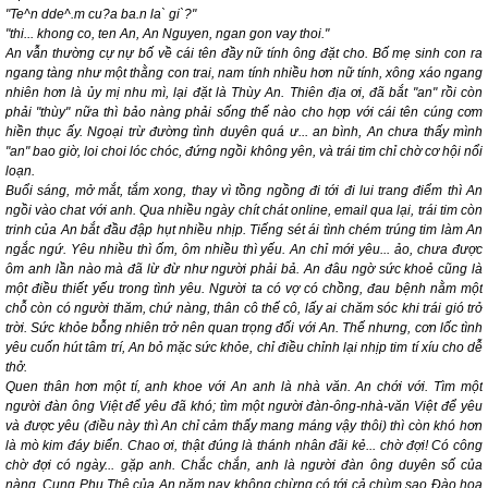
"Te^n dde^.m cu?a ba.n la` gi`?"
"thi... khong co, ten An, An Nguyen, ngan gon vay thoi."
An vẫn thường cự nự bố về cái tên đầy nữ tính ông đặt cho. Bố mẹ sinh con ra
ngang tàng như một thằng con trai, nam tính nhiều hơn nữ tính, xông xáo ngang
nhiên hơn là ủy mị nhu mì, lại đặt là Thùy An. Thiên địa ơi, đã bắt "an" rồi còn
phải "thùy" nữa thì bảo nàng phải sống thế nào cho hợp với cái tên cúng cơm
hiền thục ấy. Ngoại trừ đường tình duyên quá ư... an bình, An chưa thấy mình
"an" bao giờ, loi choi lóc chóc, đứng ngồi không yên, và trái tim chỉ chờ cơ hội nổi
loạn.
Buổi sáng, mở mắt, tắm xong, thay vì tồng ngồng đi tới đi lui trang điểm thì An
ngồi vào
chat
với anh. Qua nhiều ngày chít chát online, email qua lại, trái tim còn
trinh của An bắt đầu đập hụt nhiều nhịp. Tiếng sét ái tình chém trúng tim làm An
ngắc ngứ. Yêu nhiều thì ốm, ôm nhiều thì yếu. An chỉ mới yêu... ảo, chưa được
ôm anh lần nào mà đã lừ đừ như người phải bả. An đâu ngờ sức khoẻ cũng là
một điều thiết yếu trong tình yêu. Người ta có vợ có chồng, đau bệnh nằm một
chỗ còn có người thăm, chứ nàng, thân cô thế cô, lấy ai chăm sóc khi trái gió trở
trời. Sức khỏe bỗng nhiên trở nên quan trọng đối với An. Thế nhưng, cơn lốc tình
yêu cuốn hút tâm trí, An bỏ mặc sức khỏe, chỉ điều chỉnh lại nhịp tim tí xíu cho dễ
thở.
Quen thân hơn một tí, anh khoe với An anh là nhà văn. An chới với. Tìm một
người đàn ông Việt để yêu đã khó; tìm một người đàn-ông-nhà-văn Việt để yêu
và được yêu (điều này thì An chỉ cảm thấy mang máng vậy thôi) thì còn khó hơn
là mò kim đáy biển. Chao ơi, thật đúng là thánh nhân đãi kẻ... chờ đợi! Có công
chờ đợi có ngày... gặp anh. Chắc chắn, anh là người đàn ông duyên số của
nàng. Cung Phu Thê của An năm nay không chừng có tới cả chùm sao Đào hoa