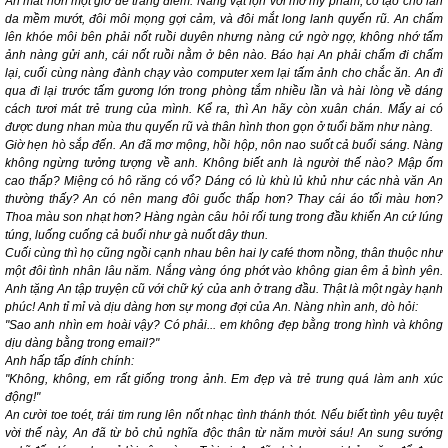
An mất hơn một giờ để trang điểm. Nàng vật lộn với mớ mỹ phẩm, cố tạo cho làn
da mềm mướt, đôi môi mọng gợi cảm, và đôi mắt long lanh quyến rũ. An chấm
lên khóe môi bên phải nốt ruồi duyên nhưng nàng cứ ngờ ngợ, không nhớ tấm
ảnh nàng gửi anh, cái nốt ruồi nằm ở bên nào. Báo hại An phải chấm đi chấm
lại, cuối cùng nàng đành chạy vào computer xem lại tấm ảnh cho chắc ăn. An đi
qua đi lại trước tấm gương lớn trong phòng tắm nhiều lần và hài lòng về dáng
cách tươi mát trẻ trung của mình. Kể ra, thì An hãy còn xuân chán. Mấy ai có
được dung nhan mùa thu quyến rũ và thân hình thon gọn ở tuổi băm như nàng.
Giờ hẹn hò sắp đến. An đã mơ mộng, hồi hộp, nôn nao suốt cả buổi sáng. Nàng
không ngừng tưởng tượng về anh. Không biết anh là người thế nào? Mập ốm
cao thấp? Miệng có hô răng có vổ? Dáng có lù khù lủ khủ như các nhà văn An
thường thấy? An có nên mang đôi guốc thấp hơn? Thay cái áo tối màu hơn?
Thoa màu son nhạt hơn? Hàng ngàn câu hỏi rối tung trong đầu khiến An cứ lúng
túng, luống cuống cả buổi như gà nuốt dây thun.
Cuối cùng thì họ cũng ngồi cạnh nhau bên hai ly café thơm nồng, thân thuộc như
một đôi tình nhân lâu năm. Nắng vàng óng phớt vào không gian êm ả bình yên.
Anh tặng An tập truyện cũ với chữ ký của anh ở trang đầu. Thật là một ngày hạnh
phúc! Anh tỉ mỉ và dịu dàng hơn sự mong đợi của An. Nàng nhìn anh, dò hỏi:
"Sao anh nhìn em hoài vậy? Có phải... em không đẹp bằng trong hình và không
dịu dàng bằng trong email?"
Anh hấp tấp đính chính:
"Không, không, em rất giống trong ảnh. Em đẹp và trẻ trung quá làm anh xúc
động!"
An cười toe toét, trái tim rung lên nốt nhạc tình thánh thót. Nếu biết tình yêu tuyệt
vời thế này, An đã từ bỏ chủ nghĩa độc thân từ năm mười sáu! An sung sướng