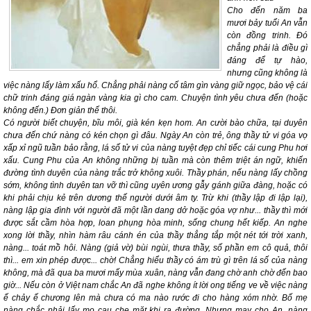
Cho đến năm ba
mươi bảy tuổi An vẫn
còn đồng trinh. Đó
chẳng phải là điều gì
đáng để tự hào,
nhưng cũng không là
việc nàng lấy làm xấu hổ. Chẳng phải nàng cố tâm gìn vàng giữ ngọc, bảo vệ cái
chữ trinh đáng giá ngàn vàng
kia gì cho cam. Chuyện tình yêu chưa đến (hoặc
không đến.) Đơn giản thế thôi.
Có người biết chuyện, bĩu môi, già kén kẹn hom. An cười bào chữa, tại duyên
chưa đến chứ nàng có kén chọn gì đâu. Ngày An còn trẻ, ông thầy tử vi góa vợ
xấp xỉ ngũ tuần bảo rằng, lá số tử vi của nàng tuyệt đẹp chỉ tiếc cái cung Phu hơi
xấu. Cung Phu của An không những bị tuần mà còn thêm triệt án ngữ, khiến
đường tình duyên của nàng trắc trở không xuôi. Thầy phán, nếu nàng lấy chồng
sớm, không tình duyên tan vỡ thì cũng uyên ương gẫy gánh giữa đàng, hoặc có
khi phải chịu kẻ trên dương thế người dưới âm ty. Trừ khi (thầy lập đi lập lại),
nàng lập gia đình với người đã một lần dang dở hoặc góa vợ như... thầy thì mới
được sắt cầm hòa hợp, loan phụng hòa minh, sống chung hết kiếp. An nghe
xong lời thầy, nhìn hàm râu cánh én của thầy thẳng tắp một nét tới trời xanh,
nàng... toát mồ hôi. Nàng (giả vờ) bùi ngùi, thưa thầy, số phần em cô quả, thôi
thì... em xin phép được... chờ! Chẳng hiểu thầy có ám trù gì trên lá số của nàng
không, mà đã qua ba mươi mấy mùa xuân, nàng vẫn đang
chờ anh chờ đến bao
giờ
... Nếu còn ở Việt nam chắc An đã nghe không ít lời ong tiếng ve về việc nàng
ế chảy ế chương lên mà chưa có ma nào rước đi cho hàng xóm nhờ. Bố mẹ
nàng chắc phải lấy mo cau che mặt khi ra đường. Nhưng may cho An, nàng