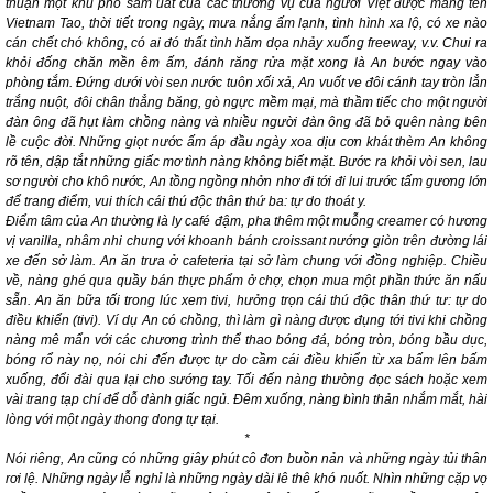
thuận một khu phố sầm uất của các thương vụ của người Việt được mang tên
Vietnam Tao
, thời tiết trong ngày, mưa nắng ấm lạnh, tình hình xa lộ, có xe nào
cán chết chó không, có ai đó thất tình hăm dọa nhảy xuống freeway, v.v. Chui ra
khỏi đống chăn mền êm ấm, đánh răng rửa mặt xong là An bước ngay vào
phòng tắm. Đứng dưới vòi sen nước tuôn xối xả, An vuốt ve đôi cánh tay tròn lẳn
trắng nuột, đôi chân thẳng băng, gò ngực mềm mại, mà thầm tiếc cho một người
đàn ông đã hụt làm chồng nàng và nhiều người đàn ông đã bỏ quên nàng bên
lề cuộc đời. Những giọt nước ấm áp đầu ngày xoa dịu cơn khát thèm An không
rõ tên, dập tắt những giấc mơ tình nàng không biết mặt. Bước ra khỏi vòi sen, lau
sơ người cho khô nước, An tồng ngồng nhởn nhơ đi tới đi lui trước tấm gương lớn
để trang điểm, vui thích cái thú độc thân thứ ba: tự do thoát y.
Điểm tâm của An thường là ly café đậm, pha thêm một muỗng creamer có hương
vị vanilla, nhâm nhi chung với khoanh bánh croissant nướng giòn trên đường lái
xe đến sở làm. An ăn trưa ở cafeteria tại sở làm chung với đồng nghiệp. Chiều
về, nàng ghé qua quầy bán thực phẩm ở chợ, chọn mua một phần thức ăn nấu
sẵn. An ăn bữa tối trong lúc xem tivi, hưởng trọn cái thú độc thân thứ tư: tự do
điều khiển (tivi). Ví dụ An có chồng, thì làm gì nàng được đụng tới tivi khi chồng
nàng mê mẩn với các chương trình thể thao bóng đá, bóng tròn, bóng bầu dục,
bóng rổ này nọ, nói chi đến được tự do cầm cái điều khiển từ xa bấm lên bấm
xuống, đổi đài qua lại cho sướng tay. Tối đến nàng thường đọc sách hoặc xem
vài trang tạp chí để dỗ dành giấc ngủ. Đêm xuống, nàng bình thản nhắm mắt, hài
lòng với một ngày thong dong tự tại.
*
Nói riêng, An cũng có những giây phút cô đơn buồn nản và những ngày tủi thân
rơi lệ. Những ngày lễ nghỉ là những ngày dài lê thê khó nuốt. Nhìn những cặp vợ