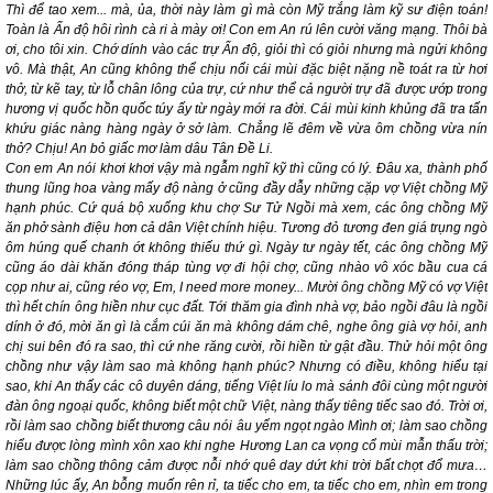
Thì để tao xem... mà, ủa, thời này làm gì mà còn Mỹ trắng làm kỹ sư điện toán!
Toàn là Ấn độ hôi rình cà ri à mày ơi! Con em An rú lên cười văng mạng. Thôi bà
ơi, cho tôi xin. Chớ dính vào các trự Ấn độ, giỏi thì có giỏi nhưng mà ngửi không
vô. Mà thật, An cũng không thể chịu nổi cái mùi đặc biệt nặng nề toát ra từ hơi
thở, từ kẽ tay, từ lỗ chân lông của trự, cứ như thể cả người trự đã được ướp trong
hương vị quốc hồn quốc túy ấy từ ngày mới ra đời. Cái mùi kinh khủng đã tra tấn
khứu giác nàng hàng ngày ở sở làm. Chẳng lẽ đêm về vừa ôm chồng vừa nín
thở? Chịu! An bỏ giấc mơ làm dâu Tân Đề Li.
Con em An nói khơi khơi vậy mà ngẫm nghĩ kỹ thì cũng có lý. Đâu xa, thành phố
thung lũng hoa vàng mấy độ nàng ở cũng đầy dẫy những cặp vợ Việt chồng Mỹ
hạnh phúc. Cứ quá bộ xuống khu chợ Sư Tử Ngồi mà xem, các ông chồng Mỹ
ăn phở sành điệu hơn cả dân Việt chính hiệu. Tương đỏ tương đen giá trụng ngò
ôm húng quế chanh ớt không thiếu thứ gì. Ngày tư ngày tết, các ông chồng Mỹ
cũng áo dài khăn đóng tháp tùng vợ đi hội chợ, cũng nhào vô xóc bầu cua cá
cọp như ai, cũng réo vợ, Em, I need more money... Mười ông chồng Mỹ có vợ Việt
thì hết chín ông hiền như cục đất. Tới thăm gia đình nhà vợ, bảo ngồi đâu là ngồi
dính ở đó, mời ăn gì là cắm cúi ăn mà không dám chê, nghe ông già vợ hỏi, anh
chị sui bên đó ra sao, thì cứ nhe răng cười, rồi hiền từ gật đầu. Thử hỏi một ông
chồng như vậy làm sao mà không hạnh phúc? Nhưng có điều, không hiểu tại
sao, khi An thấy các cô duyên dáng, tiếng Việt líu lo mà sánh đôi cùng một người
đàn ông ngoại quốc, không biết một chữ Việt, nàng thấy tiêng tiếc sao đó. Trời ơi,
rồi làm sao chồng biết thương câu nói âu yếm ngọt ngào
Mình ơi
; làm sao chồng
hiểu được lòng mình xôn xao khi nghe Hương Lan ca vọng cổ mùi mẫn thấu trời;
làm sao chồng thông cảm được nỗi nhớ quê day dứt khi trời bất chợt đổ mưa…
Những lúc ấy, An bỗng muốn rên rỉ,
ta tiếc cho em, ta tiếc cho em, nhìn em trong