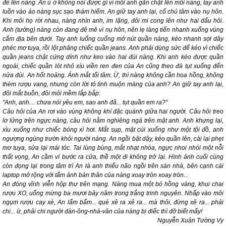
đè lên nàng. An ú ớ không nói được gì vì môi anh gắn chặt lên môi nàng, tay anh
luồn vào áo nàng sục sạo thám hiểm. An giữ tay anh lại, cố chú tâm vào nụ hôn.
Khi môi họ rời nhau, nàng nhìn anh, im lặng, đôi mi cong lên như hai dấu hỏi.
Anh (tưởng) nàng còn đang đê mê vì nụ hôn, nên lẹ làng tiến nhanh xuống vùng
cấm địa bên dưới. Tay anh luống cuống mở nút quần nàng, kéo nhanh sợi dây
phéc mơ tuya, rồi lột phăng chiếc quần jeans. Anh phải dùng sức để kéo vì chiếc
quần jeans chật cứng dính như keo vào hai đùi nàng. Khi anh kéo được quần
ngoài, chiếc quần lót nhỏ xíu viền ren đen của An cũng theo đà tụt xuống đến
nửa đùi. An hốt hoảng. Ánh mắt tối tăm. Ừ, thì nàng không cần hoa hồng, không
thèm rượu vang, nhưng còn lời tỏ tình muộn màng của anh? An giữ tay anh lại,
đôi mắt buồn, đôi môi mềm lắp bắp:
"Anh, anh… chưa nói yêu em, sao anh đã... tụt quần em ra?"
Câu hỏi của An rơi vào vùng không khí đặc quánh giữa hai người. Câu hỏi treo
lơ lửng trên ngực nàng, câu hỏi nằm nghiêng ngả trên mặt anh. Anh khựng lại,
xìu xuống như chiếc bóng xì hơi. Mắt sụp, mặt cúi xuống như một tội đồ, anh
ngượng ngùng trườn khỏi người nàng. An ngồi bật dậy, kéo quần lên, cài lại phẹt
mơ tuya, sửa lại mái tóc. Tai lùng bùng, mắt nhạt nhòa, ngực nhoi nhói một nỗi
thất vọng, An cầm ví bước ra cửa, thề một đi không trở lại. Hình ảnh cuối cùng
còn đọng lại trong tâm trí An là anh thiểu não ngồi trên sàn nhà, bên cạnh cái
laptop
mở rộng với tấm ảnh bán thân của nàng xoay tròn xoay tròn...
An đóng vĩnh viễn hộp thư trên mạng. Nàng mua một bó hồng vàng, khui chai
rượu XO, uống mừng ba mươi bảy năm trong trắng trinh nguyên. Nhấp vào môi
ngụm rượu cay xè, An lẩm bẩm...
qué xê ra xê ra
... mà thôi, đừng
xê ra
... phải
chi... ừ, phải chi người đàn-ông-nhà-văn của nàng bị điếc thì đỡ biết mấy!
Nguyễn Xuân Tường Vy