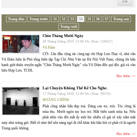
Trang đầu
Trang trước
51
52
53
54
55
56
57
Trang sau
Trang cuối
Chín Tháng Mười Ngày
28 Tháng Giêng 2010
12:00 SA
(Xem: 129427)
Vũ Đảm
LTS: Lần đầu cộng tác cùng tạp chí Hợp Lưu.Thạc sĩ, nhà văn
Vũ Đảm hiện là Phó tổng biên tập Tạp Chí Nhà Văn tại Hà Nội Việt Nam, chúng tôi hân
hạnh giới thiệu truyện ngắn "Chín Tháng Mười Ngày" của Vũ Đảm đến quí độc giả và văn
hữu Hợp Lưu. TCHL
Đọc thêm
Lại Chuyện Không Thể Kể Cho Nghe.
17 Tháng Giêng 2010
12:00 SA
(Xem: 38135)
HOÀNG CHÍNH
Phải công nhận hắn đẹp trai. Dáng cao tre, trúc. Tóc rừng lá
mùa thu. Mười ngón tay học trò. Mắt biển xanh mùa hạ. Nếu
phải nhìn vào đôi mắt ấy một lúc nhiều cô gái sẽ xây xẩm mặt
mày như trúng gió. Biết rõ như thế nên nàng ngó đi chỗ khác khi hắn hỏi có phải cô là người
Trung quốc không.
Đọc thêm