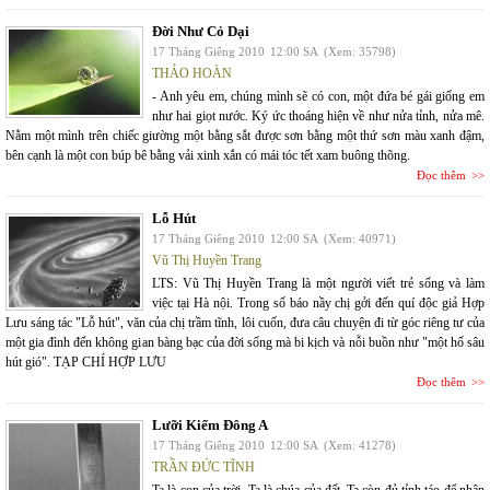
Đời Như Cỏ Dại
17 Tháng Giêng 2010
12:00 SA
(Xem: 35798)
THẢO HOÀN
- Anh yêu em, chúng mình sẽ có con, một đứa bé gái giống em
như hai giọt nước. Ký ức thoáng hiện về như nửa tỉnh, nửa mê.
Nằm một mình trên chiếc giường một bằng sắt được sơn bằng một thứ sơn màu xanh đậm,
bên cạnh là một con búp bê bằng vải xinh xắn có mái tóc tết xam buông thõng.
Đọc thêm
Lỗ Hút
17 Tháng Giêng 2010
12:00 SA
(Xem: 40971)
Vũ Thị Huyền Trang
LTS: Vũ Thị Huyền Trang là một người viết trẻ sống và làm
việc tại Hà nội. Trong số báo nầy chị gởi đến quí độc giả Hợp
Lưu sáng tác "Lỗ hút", văn của chị trầm tĩnh, lôi cuốn, đưa câu chuyện đi từ góc riêng tư của
một gia đình đến không gian bàng bạc của đời sống mà bi kịch và nỗi buồn như "một hố sâu
hút gió". TẠP CHÍ HỢP LƯU
Đọc thêm
Lưỡi Kiếm Đông A
17 Tháng Giêng 2010
12:00 SA
(Xem: 41278)
TRẦN ĐỨC TĨNH