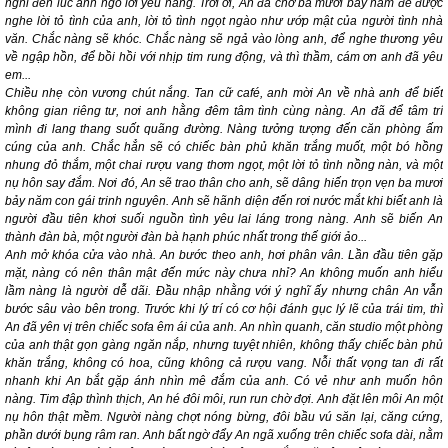
nghĩ đến lúc anh ngỏ lời yêu nàng. Trời ơi, An đã chờ ba mươi bảy năm để được
nghe lời tỏ tình của anh, lời tỏ tình ngọt ngào như ướp mật của người tình nhà
văn. Chắc nàng sẽ khóc. Chắc nàng sẽ ngả vào lòng anh, để nghe thương yêu
về ngập hồn, để bồi hồi với nhịp tim rung động, và thì thầm, cám ơn anh đã yêu
em...
Chiều nhẹ còn vương chút nắng. Tan cữ café, anh mời An về nhà anh để biết
không gian riêng tư, nơi anh hằng đêm tâm tình cùng nàng. An đã để tâm trí
mình đi lang thang suốt quãng đường. Nàng tưởng tượng đến căn phòng ấm
cúng của anh. Chắc hẳn sẽ có chiếc bàn phủ khăn trắng muốt, một bó hồng
nhung đỏ thắm, một chai rượu vang thơm ngọt, một lời tỏ tình nồng nàn, và một
nụ hôn say đắm. Nơi đó, An sẽ trao thân cho anh, sẽ dâng hiến trọn vẹn ba mươi
bảy năm con gái trinh nguyên. Anh sẽ hãnh diện đến rơi nước mắt khi biết anh là
người đầu tiên khơi suối nguồn tình yêu lai láng trong nàng. Anh sẽ biến An
thành đàn bà, một người đàn bà hạnh phúc nhất trong thế giới ảo...
Anh mở khóa cửa vào nhà. An bước theo anh, hơi phân vân. Lần đầu tiên gặp
mặt, nàng có nên thân mật đến mức này chưa nhỉ? An không muốn anh hiểu
lầm nàng là người dễ dãi. Đầu nhập nhằng với ý nghĩ ấy nhưng chân An vẫn
bước sâu vào bên trong. Trước khi lý trí có cơ hội đánh gục lý lẽ của trái tim, thì
An đã yên vị trên chiếc sofa êm ái của anh. An nhìn quanh, căn studio một phòng
của anh thật gọn gàng ngăn nắp, nhưng tuyệt nhiên, không thấy chiếc bàn phủ
khăn trắng, không có hoa, cũng không cả rượu vang. Nỗi thất vọng tan đi rất
nhanh khi An bắt gặp ánh nhìn mê đắm của anh. Có vẻ như anh muốn hôn
nàng. Tim đập thình thịch, An hé đôi môi, run run chờ đợi. Anh đặt lên môi An một
nụ hôn thật mềm. Người nàng chợt nóng bừng, đôi bầu vú săn lại, căng cứng,
phần dưới bụng râm ran. Anh bất ngờ đẩy An ngã xuống trên chiếc sofa dài, nằm