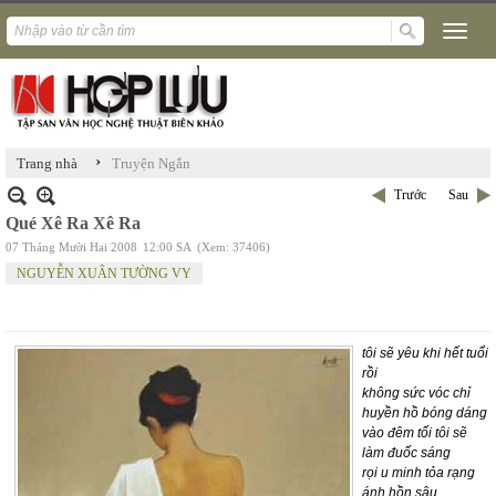
›
Trang nhà
Truyện Ngắn
Trước
Sau
Qué Xê Ra Xê Ra
07 Tháng Mười Hai 2008
12:00 SA
(Xem: 37406)
NGUYỄN XUÂN TƯỜNG VY
tôi sẽ yêu khi hết tuổi
rồi
không sức vóc chỉ
huyền hồ bóng dáng
vào đêm tối tôi sẽ
làm đuốc sáng
rọi u minh tỏa rạng
ánh hồn sâu