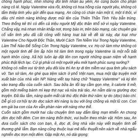
chồng hạnh phúc, nhìn những đôi tình nhân âu yếm, An cũng buồn cho phận
nàng cô lẻ. Ngày Valentine vừa rồi, không có hoa hồng của người yêu, không có
tấm thiệp tình yêu gửi đến qua mạng, An cũng có chán nản một tí, một tí thôi, vì
đâu chỉ mình nàng không được mũi tên của Thiên Thần Tình Yêu bắn trúng.
Theo thống kê thì có đến cả triệu người Mỹ độc thân khổ sở vì ngày Valentine.
Chẳng vậy, mà nhan nhản khắp nơi, trong báo in, trên báo mạng, các chuyên gia
cố vấn tình yêu đã cất công viết hàng loạt bài về đề tài này, đại loại như
Valentine Cho Người Độc Thân, Mười Cách Tìm Niềm Vui Trong Ngày Valentine,
Làm Thế Nào Để Sống Còn Trong Ngày Valentine, v.v. Họ cứ làm như không có
một người tình để ôm ấp hôn hít làm tình trong ngày Valentine là một nỗi bất
hạnh khôn cùng. Xã hội luôn áp đặt lên con người những quan niệm về hạnh
phúc thật lệch lạc. Cứ gì phải có một người yêu mới hạnh phúc sung sướng?
Không có niềm vui từ tình yêu đôi lứa thì An tự đi tìm niềm vui qua tình yêu sách
vở. Tan sở làm, An ghé qua tiệm sách ở phố Việt nam, mua một tập truyện mới
xuất bản của nhà văn NP. Nàng viết tay hàng chữ "Happy Valentine" và ký tên
vào trang đầu của cuốn sách. Sau bữa ăn tối tay cầm gọn nhẹ, ít calorie ít mỡ,
gồm một miếng bánh mì kẹp thịt nạc và nửa trái táo, An nằm dài ra giường đọc
truyện. Đã lâu lắm, nàng quên mất cái thú độc thân thứ năm: tự do (đọc) báo chí.
Dễ gì có cơ hội tự do đọc sách khi nàng lu bu với ông chồng và một lũ con. Con
em gái ba con của An vẫn phàn nàn với nàng như thế.
Cuốn sách gồm mười hai câu chuyện tình say đắm lãng mạn khiến An chong
đèn đọc hết đêm. Con tim nàng thổn thức, vui buồn theo nhân vật. Hôm sau, An
đưa cuốn sách cho con bạn, ê, đọc đi, ông nhà văn này viết truyện tình dễ
thương ghê lắm. Bạn nàng cũng thuộc loại mê tiểu thuyết nên xách về nhà ngấu
nghiến đọc trọn một đêm. Gặp mặt An, nó dài giọng: