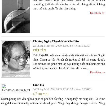
Ta là con của trời. Ta là chúa của đất. Ta còn đủ tỉnh táo để nhận
ra những ý đồ đen tối của bọn chó má. chúng vô lại. Chúng
mưu mô xảo quyệt. Ta căm hận chúng.
Đọc thêm
Chuông Ngân Chạnh Nhớ Yêu Đầu
22 Tháng Mười Một 2009
12:00 SA
(Xem: 35030)
KIỆT TẤN
Trên Phật đài, một vị sư trẻ nện chày trên một cái mõ lớn để giữ
nhịp. Giọng sư rền rền rất tốt (tưởng có thể hát opéra được).
Tóc sư mọc lún phún một lớp dày, không nhẵn thín như các nhà
sư tôi thấy ở chùa hồi nhỏ. A di rị đa... dà dà na...
Đọc thêm
Linh Hồ
04 Tháng Mười Một 2009
12:00 SA
(Xem: 125647)
LỮ THỊ MAI
Khách phong lưu vẫn ngồi ở quán cà phê bên hồ vắng. Không thấy mẹ nàng đâu. Có lẽ mẹ
nàng đi kiếm củi trên dãy núi bên hồ chưa kịp về. Nàng cũng không còn ngồi xoã tóc. Nàng