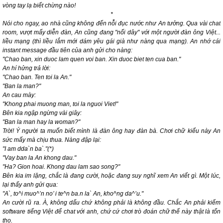
vòng tay lạ
biết chừng nào!
*
Nói cho ngay, ao nhà cũng không đến nỗi đục nước như An tưởng. Qua vài
chat
room
, vượt mấy diễn đàn, An cũng đang "nối dây"
với một người đàn ông Việt...
liều mạng (thì liều lắm mới dám yêu gái già như nàng qua mạng). An nhớ cái
instant message
đầu tiên của anh gửi cho nàng:
"Chao ban, xin duoc lam quen voi ban. Xin duoc biet ten cua ban."
An hí hửng trả lời:
"Chao ban. Ten toi la An."
"Ban la man?"
An cau mày:
"Khong phai muong man, toi la nguoi Viet!"
Bên kia ngập ngừng vài giây:
"Ban la man hay la woman?"
Trời! Ý người ta muốn biết mình là đàn ông hay đàn bà. Chơi chữ kiểu này An
sức mấy mà chịu thua. Nàng đập lại:
"I am dda`n ba`."(*)
"Vay ban la An khong dau."
"Ha? Gion hoai. Khong dau lam sao song?"
Bên kia im lặng, chắc là đang cười, hoặc đang suy nghĩ xem An viết gì. Một lúc,
lại thấy anh gửi qua:
"A`, to^i muo^’n no’ i te^n ba.n la` An, kho^ng da^’u."
An cười rũ ra. À, không dấu chứ không phải là không đầu. Chắc An phải kiếm
software
tiếng Việt để
chat
với anh, chứ cứ chơi trò đoán chữ thế này thật là tổn
thọ.