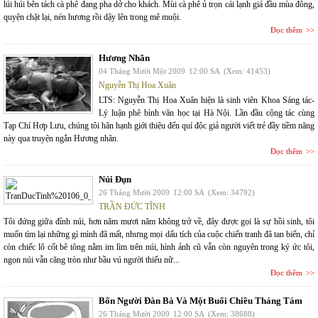
lúi húi bên tách cà phê đang pha dở cho khách. Mùi cà phê ủ trọn cái lạnh giá đầu mùa đông,
quyện chặt lại, nén hương rồi dậy lên trong mê muội.
Đọc thêm
Hương Nhãn
04 Tháng Mười Một 2009
12:00 SA
(Xem: 41453)
Nguyễn Thị Hoa Xuân
LTS: Nguyễn Thị Hoa Xuân hiện là sinh viên Khoa Sáng tác-
Lý luận phê bình văn học tại Hà Nội. Lần đầu cộng tác cùng
Tạp Chí Hợp Lưu, chúng tôi hân hạnh giới thiệu đến quí độc giả người viết trẻ đầy tiềm năng
này qua truyện ngắn Hương nhãn.
Đọc thêm
Núi Đụn
26 Tháng Mười 2009
12:00 SA
(Xem: 34792)
TRẦN ĐỨC TĨNH
Tôi đứng giữa đỉnh núi, hơn năm mươi năm không trở về, đây được gọi là sự hồi sinh, tôi
muốn tìm lại những gì mình đã mất, nhưng mọi dấu tích của cuộc chiến tranh đã tan biến, chỉ
còn chiếc lô cốt bê tông nằm im lìm trên núi, hình ảnh cũ vẫn còn nguyên trong ký ức tôi,
ngọn núi vẫn căng tròn như bầu vú người thiếu nữ...
Đọc thêm
Bốn Người Đàn Bà Và Một Buổi Chiều Tháng Tám
26 Tháng Mười 2009
12:00 SA
(Xem: 38688)