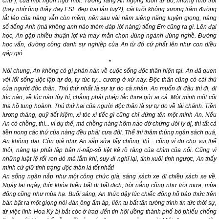
chữ j, của một ngôn ngữ mới. Tưởng rằng An ngọng luôn từ đó, nhưng nhờ trời
(hay nhờ ông thầy dạy ESL đẹp trai tận tụy?), cái lưỡi không xương trăm đường
lắt léo của nàng vẫn còn mềm, nên sau vài năm siêng năng luyện giọng, nàng
sổ tiếng Anh (mà không anh nào thèm đáp lời nàng) tiếng Em cũng ra gì. Lên đại
học, An gặp nhiều thuận lợi và may mắn chọn đúng ngành đúng nghề. Đường
học vấn, đường công danh sự nghiệp của An từ đó cứ phất lên như con diều
gặp gió.
*
Nói chung, An không có gì phàn nàn về cuộc sống độc thân hiện tại. An đã quen
với lối sống độc lập tự do, tự túc tự... cương ở xứ này. Độc thân cũng có cái thú
của người độc thân. Thú thứ nhất là sự tự do cá nhân. An muốn đi đâu thì đi, đi
lúc nào, về lúc nào tùy hỉ, chẳng phải phép tắc thưa gửi ai cả. Một mình một cõi
tha hồ tung hoành. Thú thứ hai của người độc thân là sự tự do về tài chánh. Tiền
lương tháng, quỹ tiết kiệm, xì tóc xì tiếc gì cũng chỉ đứng tên một mình An. Nếu
An có chồng, thì... ví dụ thế, mà chồng nàng hôm nào dở chứng đòi ly dị, thì tất cả
tiền nong các thứ của nàng đều phải cưa đôi. Thế thì thâm thủng ngân sách quá,
An không dại. Còn giả như An sắp sửa lấy chồng, thì... cũng ví dụ cho vui thế
thôi, nàng lại phải lập bản ri-nấp-sồ liệt kê rõ ràng của chìm của nổi. Cũng vì
những luật lệ rối ren đó mà lắm khi, suy đi nghĩ lại, tính xuôi tính ngược, An thấy
mình cứ giữ tình trạng độc thân là tốt nhất!
An sống ngăn nắp như một công chức già, sáng xách xe đi chiều xách xe về.
Ngày lại ngày, thời khóa biểu bất di bất dịch, trời nắng cũng như trời mưa, mùa
đông cũng như mùa hạ. Buổi sáng, An thức dậy lúc chiếc đồng hồ báo thức trên
bàn bật ra một giọng nói đàn ông ấm áp, liên tu bất tận tường trình tin tức thời sự,
từ việc lính Hoa Kỳ bị bắt cóc ở Iraq đến tin hội đồng thành phố bỏ phiếu chống