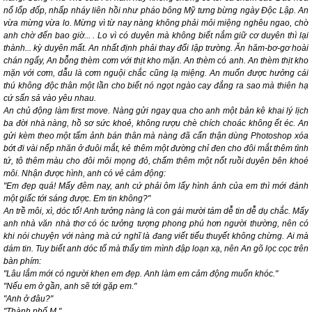
nổ lốp đốp, nhấp nháy liên hồi như pháo bông Mỹ tưng bừng ngày Độc Lập. An
vừa mừng vừa lo. Mừng vì từ nay nàng không phải mỏi miệng nghêu ngao,
chờ
anh chờ đến bao giờ
... . Lo vì có duyên mà không biết nắm giữ cơ duyên thì lại
thành... kỳ duyên mất. An nhất định phải thay đổi lập trường. Ăn hăm-bơ-gơ hoài
chán ngấy, An bỗng thèm cơm với thịt kho mặn. An thèm có anh. An thèm thịt kho
mặn với cơm, dẫu là cơm nguội chắc cũng lạ miệng. An muốn được hưởng cái
thú không độc thân một lần cho biết nó ngọt ngào cay đắng ra sao mà thiên hạ
cứ sấn sả vào yêu nhau.
An chủ động làm
first move
. Nàng gửi ngay qua cho anh một bản kê khai lý lịch
ba đời nhà nàng, hồ sơ sức khoẻ, không rượu chè chích choác không ết éc. An
gửi kèm theo một tấm ảnh bán thân mà nàng đã cẩn thận dùng Photoshop xóa
bớt đi vài nếp nhăn ở đuôi mắt, kẻ thêm một đường chỉ đen cho đôi mắt thêm tình
tứ, tô thêm màu cho đôi môi mọng đỏ, chấm thêm một nốt ruồi duyên bên khoé
môi. Nhận được hình, anh có vẻ cảm động:
"Em đẹp quá! Mấy đêm nay, anh cứ phải ôm lấy hình ảnh của em thì mới đánh
một giấc tới sáng được. Em tin không?"
An trề môi, xì, dóc tổ! Anh tưởng nàng là con gái mười tám dễ tin dễ dụ chắc. Mấy
anh nhà văn nhà thơ có óc tưởng tượng phong phú hơn người thường, nên có
khi nói chuyện với nàng mà cứ nghĩ là đang viết tiểu thuyết không chừng. Ai mà
dám tin. Tuy biết anh dóc tổ mà thấy tim mình đập loạn xạ, nên An gõ lọc cọc trên
bàn phím:
"Lâu lắm mới có người khen em đẹp. Anh làm em cảm động muốn khóc."
"Nếu em ở gần, anh sẽ tới gặp em."
"Anh ở đâu?"
"Thành phố M."