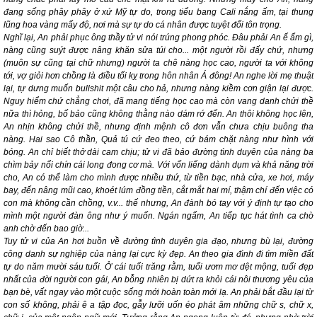
đang sống phây phây ở xứ Mỹ tự do, trong tiểu bang Cali nắng ấm, tại thung
lũng hoa vàng mấy độ, nơi mà sự tự do cá nhân được tuyệt đối tôn trọng.
Nghĩ lại, An phải phục ông thầy tử vi nói trúng phong phóc. Đâu phải An ế ẩm gì,
nàng cũng suýt được nâng khăn sửa túi cho... một người rồi đấy chứ, nhưng
(muôn sự cũng tại chữ nhưng) người ta chê nàng học cao, người ta với không
tới, vợ giỏi hơn chồng là điều tối kỵ trong hôn nhân Á đông! An nghe lời mẹ thuật
lại, tự dưng muốn
bullshit
một câu cho hả, nhưng nàng kiềm cơn giận lại được.
Nguy hiểm chứ chẳng chơi, đã mang tiếng học cao mà còn vang danh chửi thề
nữa thì hỏng, bố bảo cũng không thằng nào dám rớ đến. An thôi không học lên,
An nhịn không chửi thề, nhưng định mệnh cô đơn vẫn chưa chịu buông tha
nàng. Hai sao Cô thần, Quả tú cứ đeo theo, cứ bám chặt nàng như hình với
bóng. An chỉ biết thở dài cam chịu; tử vi đã bảo đường tình duyên của nàng ba
chìm bảy nổi chín cái long đong cơ mà. Với vốn liếng dành dụm và khả năng trời
cho, An có thể làm cho mình được nhiều thứ, từ tiền bạc, nhà cửa, xe hơi, máy
bay, đến nâng mũi cao, khoét lúm đồng tiền, cắt mắt hai mí, thậm chí đến việc có
con mà không cần chồng, v.v... thế nhưng, An đành bó tay với ý định tự tạo cho
mình một người đàn ông như ý muốn. Ngán ngẩm, An tiếp tục hát tình ca
chờ
anh chờ đến bao giờ...
Tuy tử vi của An hơi buồn về đường tình duyên gia đạo, nhưng bù lại, đường
công danh sự nghiệp của nàng lại cực kỳ đẹp. An theo gia đình đi tìm miền đất
tự do năm mười sáu tuổi. Ở cái tuổi trăng rằm, tuổi ươm mơ dệt mộng, tuổi đẹp
nhất của đời người con gái, An bỗng nhiên bị dứt ra khỏi cái nôi thương yêu của
bạn bè, vất ngay vào một cuộc sống mới hoàn toàn mới lạ. An phải bắt đầu lại từ
con số không, phải ê a tập đọc, gẫy lưỡi uốn éo phát âm những chữ s, chữ x,