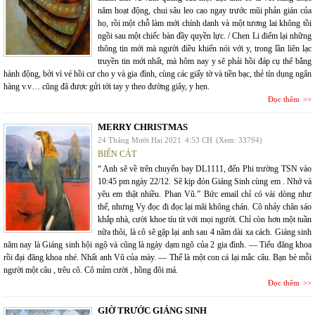
năm hoạt động, chui sâu leo cao ngay trước mũi phản gián của
họ, rồi một chỗ làm mới chính danh và một tương lai không tồi
ngồi sau một chiếc bàn đầy quyền lực. / Chen Li điểm lại những
thông tin mới mà người điều khiển nói với y, trong lần liên lạc
truyền tin mới nhất, mà hôm nay y sẽ phải hồi đáp cụ thể bằng
hành động, bởi vì vé hồi cư cho y và gia đình, cùng các giấy tờ và tiền bạc, thẻ tín dụng ngân
hàng v.v… cũng đã được gửi tới tay y theo đường giây, y hẹn.
Đọc thêm
MERRY CHRISTMAS
24 Tháng Mười Hai 2021
4:53 CH
(Xem: 33794)
BIỂN CÁT
“ Anh sẽ về trên chuyến bay DL1111, đến Phi trường TSN vào
10:45 pm ngày 22/12. Sẽ kịp đón Giáng Sinh cùng em . Nhớ và
yêu em thật nhiều. Phan Vũ.” Bức email chỉ có vài dòng như
thế, nhưng Vy đọc đi đọc lại mãi không chán. Cô nhảy chân sáo
khắp nhà, cười khoe tíu tít với mọi người. Chỉ còn hơn một tuần
nữa thôi, là cô sẽ gặp lại anh sau 4 năm dài xa cách. Giáng sinh
năm nay là Giáng sinh hội ngộ và cũng là ngày dạm ngõ của 2 gia đình. — Tiểu đăng khoa
rồi đại đăng khoa nhé. Nhất anh Vũ của mày. — Thế là một con cá lại mắc câu. Bạn bè mỗi
người một câu , trêu cô. Cô mỉm cười , hồng đôi má.
Đọc thêm
GIỜ TRƯỚC GIÁNG SINH