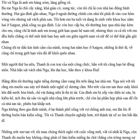
Tôi và Nga là anh em hàng xóm, láng giềng cũ.
Ba mẹ Nga là chủ cây xăng, khá giàu có, sung túc, còn tôi chỉ là con nhà lao động bình
thường. Hai gia đình gần nhau, Nga ở ngoài đường chính còn nhà tôi phải đi vào con hẻm
vòng vèo nhưng sát vách phía sau. Tôi hơn em ba tuổi và đang là sinh viên khoa học năm
hai ở Saigon, phải sống xa gia đình. Lúc còn học cấp ba, tôi thường hay qua nhà dạy kèm
cho em, cũng chỉ là tình anh em trong giới hạn quan hệ nam nữ, nhưng thực ra cả tôi với em
đều hiểu chẳng có thể một tình bạn hay anh em giữa người nam và nữ để có thể thật gần gũi
nhau
Chúng tôi tự dấu kín tình cảm của mình, trong hai năm học ở Saigon, những lá thứ đi, về
cũng chỉ trong giới hạn vừa đủ để khỏi quên nhau.
Một người thứ ba nữa, Thanh là con trai của một công chức, hắn với tôi cũng bạn bè đồng
môn. Nhà hắn sát vách nhà Nga, lên đại học, hắn theo y khoa Huế.
Hằng đêm tôi thường nghe tiếng dương cầm vang lên trên tầng hai nhà em. Nga nói với tôi
rằng em muốn sau này trở thành một nghệ sỹ dương cầm. Mơ ước của em tan theo mây khói
khi đất nước hòa bình, chỉ vài tháng nữa là thi tú tài. Gia đình em bị xếp vào diện tư sán, bị
kiểm kê, tịch thu tài sản và ngôi nhà rộng lớn phía trước, chỉ còn lại phần hẹp phía sau để rồi
cả nhà tan tác, phiêu bạt khắp nơi.
Nga không theo gia đình mình, ở lại thành phố sống với vợ chồng anh trai, em lăn lóc lề
đường buôn bán kiếm sống. Tôi và Thanh chuyên nghiệp hơn, trở thành tài xế xe ôm bất đác
dĩ.
Những ước mơ tan vỡ, tôi mau chóng thích nghi với cuộc sống mới, vất vả nhất là Nga, còn
Thanh dù muốn hay không cũng phải cố làm kiếm miếng ăn chứ chẳng còn trông mong sự