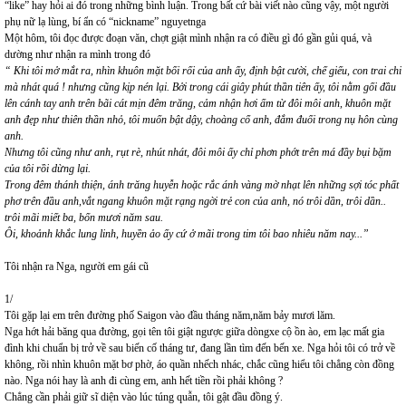
“like” hay hỏi ai đó trong những bình luận. Trong bất cứ bài viết nào cũng vậy, một người
phụ nữ lạ lùng, bí ẩn có “nickname” nguyetnga
Một hôm, tôi đọc được đoạn văn, chợt giật mình nhận ra có điều gì đó gần gủi quá, và
dường như nhận ra mình trong đó
“ Khi tôi mở mắt ra, nhìn khuôn mặt bối rối của anh ấy, định bật cười, chế giếu, con trai chi
mà nhát quá ! nhưng cũng kịp nén lại. Bởi trong cái giây phút thần tiên ấy, tôi nằm gối đầu
lên cánh tay anh trên bãi cát mịn đêm trăng, cảm nhận hơi ấm từ đôi môi anh, khuôn mặt
anh đẹp như thiên thần nhỏ, tôi muốn bật dậy, choàng cổ anh, đắm đuối trong nụ hôn cùng
anh.
Nhưng tôi cũng như anh, rụt rè, nhút nhát, đôi môi ấy chỉ phơn phớt trên má đầy bụi bặm
của tôi rồi dừng lại.
Trong đêm thánh thiện, ánh trăng huyễn hoặc rắc ánh vàng mờ nhạt lên những sợi tóc phất
phơ trên đầu anh,vắt ngang khuôn mặt rạng ngời trẻ con của anh, nó trôi dần, trôi dần..
trôi mãi miết ba, bốn mươi năm sau.
Ôi, khoảnh khắc lung linh, huyền ảo ấy cứ ở mãi trong tim tôi bao nhiêu năm nay...”
Tôi nhận ra Nga, người em gái cũ
1/
Tôi gặp lại em trên đường phố Saigon vào đầu tháng năm,năm bảy mươi lăm.
Nga hớt hải băng qua đường, gọi tên tôi giật ngược giữa dòngxe cộ ồn ào, em lạc mất gia
đình khi chuẩn bị trở về sau biến cố tháng tư, đang lần tìm đến bến xe. Nga hỏi tôi có trở về
không, rồi nhìn khuôn mặt bơ phờ, áo quần nhếch nhác, chắc cũng hiểu tôi chẳng còn đồng
nào. Nga nói hay là anh đi cùng em, anh hết tiền rồi phải không ?
Chẳng cần phải giữ sĩ diện vào lúc túng quẫn, tôi gật đầu đồng ý.