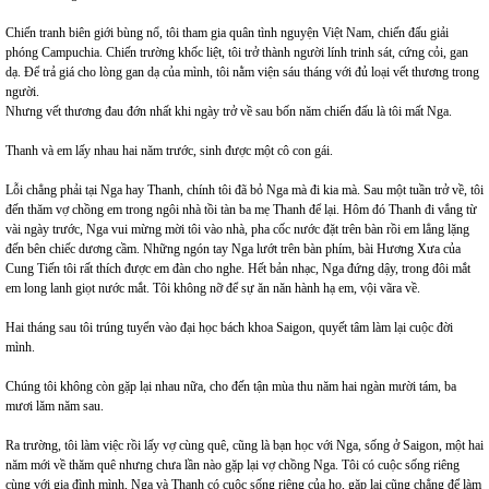
Chiến tranh biên giới bùng nổ, tôi tham gia quân tình nguyện Việt Nam, chiến đấu giải
phóng Campuchia. Chiến trường khốc liệt, tôi trở thành người lính trinh sát, cứng cỏi, gan
dạ. Để trả giá cho lòng gan dạ của mình, tôi nằm viện sáu tháng với đủ loại vết thương trong
người.
Nhưng vết thương đau đớn nhất khi ngày trở về sau bốn năm chiến đấu là tôi mất Nga.
Thanh và em lấy nhau hai năm trước, sinh được một cô con gái.
Lỗi chẳng phải tại Nga hay Thanh, chính tôi đã bỏ Nga mà đi kia mà. Sau một tuần trở về, tôi
đến thăm vợ chồng em trong ngôi nhà tồi tàn ba mẹ Thanh để lại. Hôm đó Thanh đi vắng từ
vài ngày trước, Nga vui mừng mời tôi vào nhà, pha cốc nước đặt trên bàn rồi em lẳng lặng
đến bên chiếc dương cầm. Những ngón tay Nga lướt trên bàn phím, bài Hương Xưa của
Cung Tiến tôi rất thích được em đàn cho nghe. Hết bản nhạc, Nga đứng dậy, trong đôi mắt
em long lanh giọt nước mắt. Tôi không nỡ để sự ăn năn hành hạ em, vội vãra về.
Hai tháng sau tôi trúng tuyển vào đại học bách khoa Saigon, quyết tâm làm lại cuộc đời
mình.
Chúng tôi không còn gặp lại nhau nữa, cho đến tận mùa thu năm hai ngàn mười tám, ba
mươi lăm năm sau.
Ra trường, tôi làm việc rồi lấy vợ cùng quê, cũng là bạn học với Nga, sống ở Saigon, một hai
năm mới về thăm quê nhưng chưa lần nào gặp lại vợ chồng Nga. Tôi có cuộc sống riêng
cùng với gia đình mình, Nga và Thanh có cuộc sống riêng của họ, gặp lại cũng chẳng để làm