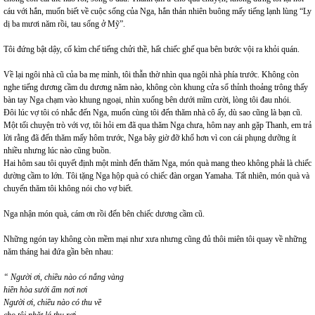
cáu với hắn, muốn biết về cuộc sống của Nga, hắn thản nhiên buông mấy tiếng lạnh lùng “Ly
dị ba mươi năm rồi, tau sống ở Mỹ”.
Tôi đứng bật dậy, cố kìm chế tiếng chửi thề, hất chiếc ghế qua bên bước vội ra khỏi quán.
Về lại ngôi nhà cũ của ba mẹ mình, tôi thẫn thờ nhìn qua ngôi nhà phía trước. Không còn
nghe tiếng dương cầm du dương năm nào, không còn khung cửa sổ thỉnh thoảng trông thấy
bàn tay Nga chạm vào khung ngoại, nhìn xuống bên dưới mĩm cười, lòng tôi đau nhói.
Đôi lúc vợ tôi có nhắc đến Nga, muốn cùng tôi đến thăm nhà cô ấy, dù sao cũng là bạn cũ.
Một tối chuyện trò với vợ, tôi hỏi em đã qua thăm Nga chưa, hôm nay anh gặp Thanh, em trả
lời rằng đã đến thăm mấy hôm trước, Nga bây giờ đỡ khổ hơn vì con cái phụng dưỡng ít
nhiều nhưng lúc nào cũng buồn.
Hai hôm sau tôi quyết định một mình đến thăm Nga, món quà mang theo không phải là chiếc
dường cầm to lớn. Tôi tặng Nga hộp quà có chiếc đàn organ Yamaha. Tất nhiên, món quà và
chuyến thăm tôi không nói cho vợ biết.
Nga nhận món quà, cám ơn rồi đến bên chiếc dương cầm cũ.
Những ngón tay không còn mềm mại như xưa nhưng cũng đủ thôi miên tôi quay về những
năm tháng hai đứa gần bên nhau:
“ Người ơi, chiều nào có nắng vàng
hiền hòa sưởi ấm nơi nơi
Người ơi, chiều nào có thu về
cho tôi nhặt lá thu rơi