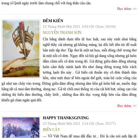
trung sĩ Quới ngày trước làm chung chỗ với ông thân của cậu.
Đọc thêm
ĐẾM KIẾN
23 Tháng Mười Một 2021
4:03 CH
(Xem: 34144)
NGUYỄN THANH SƠN
Chi bằng dành dụm tiền đi học luật, sau này sinh nhai bằng
nghề thầy cải nhưng gã không màng, lại dốc hết tiền túi để xuất
bản một tập thơ. Tập thơ là một tai họa, mỗi dòng chữ trong thơ
là một nỗi cô đơn. Ngay đến xã hội gã đang sống nhưng gã luôn
đắm chìm nỗi cô đơn trong đó. Gã đứng giữa đám đông nhưng
luôn cảm thấy mình lạnh lẽo như đang đứng trong bốn vách
tường lạnh lẽo này . Gã biến cái thuần túy cô đơn thành tâm
hồn, như một thực tế bên ngoài thế giới, toàn bộ cuộc sống của
gã như tan chảy vào trong. Đứng giữa đám đông nhưng tâm hồn gã luôn bất an, muốn đạp
bằng tất cả mọi tầm thường, dung tục. Gã từ chối mọi thống trị của cái hời hợt, nông cạn của
những thị hiếu tầm thường, chây lười , những đua đòi dục vọng thấp hèn của đám đông
khiến gã chán ngán quá đổi.
Đọc thêm
HAPPY THANKSGIVING
23 Tháng Mười Một 2021
3:54 CH
(Xem: 35577)
BIỂN CÁT
— Về Việt Nam để mua đất đầu tư... Đó là câu nói anh lặp đi