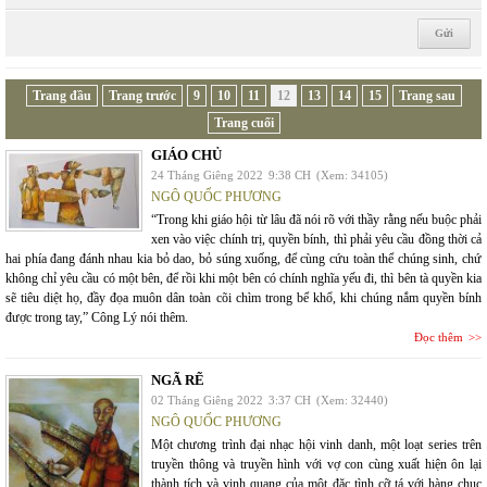
Trang đầu
Trang trước
9
10
11
12
13
14
15
Trang sau
Trang cuối
GIÁO CHỦ
24 Tháng Giêng 2022
9:38 CH
(Xem: 34105)
NGÔ QUỐC PHƯƠNG
“Trong khi giáo hội từ lâu đã nói rõ với thầy rằng nếu buộc phải
xen vào việc chính trị, quyền bính, thì phải yêu cầu đồng thời cả
hai phía đang đánh nhau kia bỏ dao, bỏ súng xuống, để cùng cứu toàn thể chúng sinh, chứ
không chỉ yêu cầu có một bên, để rồi khi một bên có chính nghĩa yếu đi, thì bên tà quyền kia
sẽ tiêu diệt họ, đầy đọa muôn dân toàn cõi chìm trong bể khổ, khi chúng nắm quyền bính
được trong tay,” Công Lý nói thêm.
Đọc thêm
NGÃ RẼ
02 Tháng Giêng 2022
3:37 CH
(Xem: 32440)
NGÔ QUỐC PHƯƠNG
Một chương trình đại nhạc hội vinh danh, một loạt series trên
truyền thông và truyền hình với vợ con cùng xuất hiện ôn lại
thành tích và vinh quang của một đặc tình cỡ tá với hàng chục