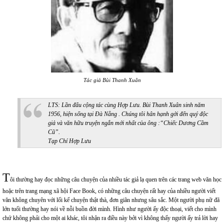
Tác giả Bùi Thanh Xuân
LTS: Lần đẩu cộng tác cùng Hợp Lưu. Bùi Thanh Xuân sinh năm
1956, hiện sống tại Đà Nẵng . Chúng tôi hân hạnh gởi đến quý độc
giả và văn hữu truyện ngắn mới nhất của ông :“Chiếc Dương Cầm
Cũ”.
Tạp Chí Hợp Lưu
T
ôi thường hay đọc những câu chuyện của nhiều tác giả lạ quen trên các trang web văn học
hoặc trên trang mạng xã hội Face Book, có những câu chuyện rất hay của nhiều người viết
văn không chuyên với lối kể chuyện thật thà, đơn giãn nhưng sâu sắc. Một người phụ nữ đã
lớn tuổi thường hay nói về nỗi buồn đời mình. Hình như người ấy độc thoại, viết cho mình
chứ không phải cho một ai khác, tôi nhận ra điều này bởi vì không thấy người ấy trả lời hay