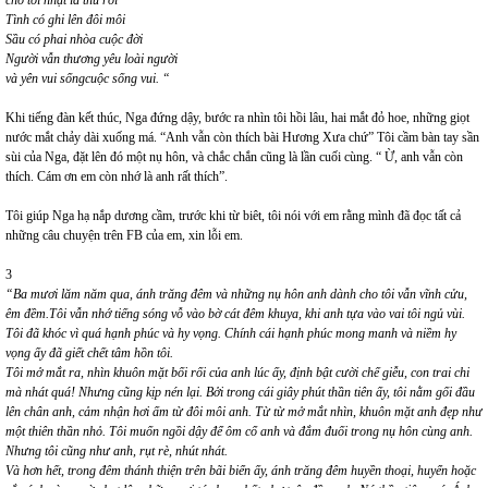
Tình có ghi lên đôi môi
Sầu có phai nhòa cuộc đời
Người vẫn thương yêu loài người
và yên vui sốngcuộc sống vui. “
Khi tiếng đàn kết thúc, Nga đứng dậy, bước ra nhìn tôi hồi lâu, hai mắt đỏ hoe, những giọt
nước mắt chảy dài xuống má. “Anh vẫn còn thích bài Hương Xưa chứ” Tôi cầm bàn tay sần
sùi của Nga, đặt lên đó một nụ hôn, và chắc chắn cũng là lần cuối cùng. “ Ừ, anh vẫn còn
thích. Cám ơn em còn nhớ là anh rất thích”.
Tôi giúp Nga hạ nắp dương cầm, trước khi từ biêt, tôi nói với em rằng mình đã đọc tất cả
những câu chuyện trên FB của em, xin lỗi em.
3
“Ba mươi lăm năm qua, ánh trăng đêm và những nụ hôn anh dành cho tôi vẫn vĩnh cửu,
êm đềm.Tôi vẫn nhớ tiếng sóng vỗ vào bờ cát đêm khuya, khi anh tựa vào vai tôi ngủ vùi.
Tôi đã khóc vì quá hạnh phúc và hy vọng. Chính cái hạnh phúc mong manh và niềm hy
vọng ấy đã giết chết tâm hồn tôi.
Tôi mở mắt ra, nhìn khuôn mặt bối rối của anh lúc ấy, định bật cười chế giễu, con trai chi
mà nhát quá! Nhưng cũng kịp nén lại. Bởi trong cái giây phút thần tiên ấy, tôi nằm gối đầu
lên chân anh, cảm nhận hơi ấm từ đôi môi anh. Từ từ mở mắt nhìn, khuôn mặt anh đẹp như
một thiên thần nhỏ. Tôi muốn ngồi dậy để ôm cổ anh và đắm đuối trong nụ hôn cùng anh.
Nhưng tôi cũng như anh, rụt rè, nhút nhát.
Và hơn hết, trong đêm thánh thiện trên bãi biển ấy, ánh trăng đêm huyền thoại, huyển hoặc