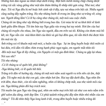
Những hòn đảo ngoài xa nhàn nhạt dưới trăng. Mặt biển mênh mông chập chùng được
trăng rải sắc vàng giống như một tấm thảm khổng lồ nhấp nhô gợn sóng. Như mơ, như
thực. Tôi và Nga đều bị mê hoặc bởi cảnh vật ở đây, tựa vai nhau trên bãi cát. Nhiều người
cũng xuống đây ngắm trăng. Họ nhẹ nhàng bước đi trong im lặng như sợ trăng vỡ, sóng
tan. Người đông lắm! Có lẽ họ cũng như chúng tôi, mệt mỏi sau cuộc chiến.
Chúng tôi im lặng như vậy không biết trong bao lâu. Gió mùa hè từ xa khơi thổi về lành
lạnh giữa đêm khuya. Tôi tìm bàn tay Nga giấu vào trong hai tay mình. Hơi ấm của hai
chúng tôi truyền cho nhau, ôm Nga vào người, đầu em trên vai tôi. Không còn thơm mùi bồ
kết, tóc Nga vẫn còn mùi khen khét của khói và gió bụi đêm qua, tôi vẫn thích thú được hôn
lên mái tóc ấy.
Ánh trăng soi rõ khuôn mặt mệt mỏi, u buồn của Nga. Sự im lặng huyễn hoặc thôi miên cả
hai đứa, trôi dần rồi đắm chìm trong hạnh phúc ngọt ngào, em ngước mắt nhìn tôi:
-Rồi một mai Nga đi lấy chồng, còn Nguyên có một gia đình khác. Chúng ta gặp lại nhau.
Nói sao nhỉ?
Tôi nhẹ nhàng:
-Có lẽ chúng ta sẽ quên hết, phải không?
-Nga không biết, có lẽ quên hết thôi.
Trăng trôi dần về hướng tây, chúng tôi mệt mỏi nằm xoài người ra trền nền cát ấm, thật
gần. Tôi nghe mùi da thịt con gái, cảm nhận hơi ấm. Hai tay đặt dưới đầu, Nga nhìn lên
trời đêm, thao thức, còn tôi nằm nghiêng, nhìn cô không chớp mắt, xoa nhẹ vành môi của
em. Nga không phản đối hay trách móc.
Tôi muốn ôm gọn Nga vào lòng quá, nhìn em mềm mại trên bãi cát như con mèo nằm trên
ghế salon.dịu dàng, xinh đẹp lắm. Có phải tạiánh trăng phủ đầy tấm thân nhỏ nhắn của em
chăng? Tôi đã nhìn thấy Nga long lanh ở đó, trong đêm huyễn hoặc nhiều trăng đó
…”