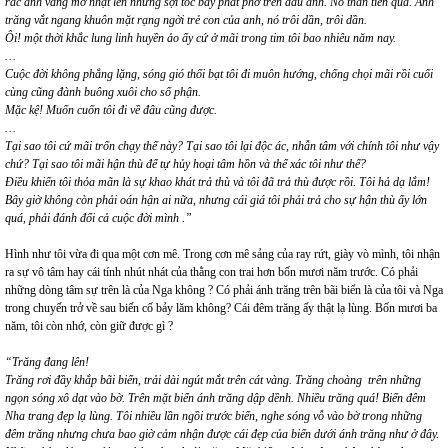
rắc ánh vàng mờ nhạt lên những sợi tóc bay phất phơ trên đầu anh. Nó thần tiên quá. Ánh
trăng vắt ngang khuôn mặt rạng ngời trẻ con của anh, nó trôi dần, trôi dần.
Ôi! một thời khắc lung linh huyền ảo ấy cứ ở mãi trong tim tôi bao nhiêu năm nay.
…
Cuộc đời không phẳng lặng, sóng gió thổi bạt tôi đi muôn hướng, chống chọi mãi rồi cuối
cùng cũng đành buông xuôi cho số phận.
Mặc kệ! Muốn cuốn tôi đi về đâu cũng được.
…
Tại sao tôi cứ mãi trốn chạy thế này? Tại sao tôi lại độc ác, nhẫn tâm với chính tôi như vậy
chứ? Tại sao tôi mãi hận thù để tự hủy hoại tâm hồn và thể xác tôi như thế?
Điều khiến tôi thỏa mãn là sự khao khát trả thù và tôi đã trả thù được rồi. Tôi hả dạ lắm!
Bây giờ không còn phải oán hận ai nữa, nhưng cái giá tôi phải trả cho sự hận thù ấy lớn
quá, phải đánh đổi cả cuộc đời mình .”
Hình như tôi vừa đi qua một cơn mê. Trong cơn mê sảng của ray rứt, giày vò mình, tôi nhận
ra sự vô tâm hay cái tính nhút nhát của thằng con trai hơn bốn mươi năm trước. Có phải
những dòng tâm sự trên là của Nga không ? Có phải ánh trăng trên bãi biển là của tôi và Nga
trong chuyến trở về sau biến cố bảy lăm không? Cái đêm trăng ấy thật lạ lùng. Bốn mươi ba
năm, tôi còn nhớ, còn giữ được gì ?
“Trăng đang lên!
Trăng rơi đầy khắp bãi biển, trải dài ngút mắt trên cát vàng. Trăng choàng trên những
ngọn sóng xô dạt vào bờ. Trên mặt biển ánh trăng dập dềnh. Nhiều trăng quá! Biển đêm
Nha trang đẹp lạ lùng. Tôi nhiều lần ngồi trước biển, nghe sóng vỗ vào bờ trong những
đêm trăng nhưng chưa bao giờ cảm nhận được cái đẹp của biển dưới ánh trăng như ở đây.