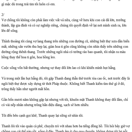
gì mặc dù trong trái tim tôi luôn có em.
2/
Vợ chồng tôi không còn phải làm việc vất vả nữa, cùng về hưu khi con cái đã lớn, trưởng
thành, lập gia đình và có sự nghiệp riêng, chúng tôi quyết định về lại nơi mình sinh ra, lớn
lên để sống.
Thỉnh thoảng tôi cùng vợ lang thang trên những con đường cũ, những biệt thự xưa dần biến
mất, những sân vườn thu hẹp lại, giàn hoa ti gôn cũng không còn nhìn thấy trên những con
đường rộng thênh thang. Trước những ngôi nhà có tường rào bao quanh, tôi nhận ra màu
hồng thay thế hoa ti gôn, hoa hồng leo.
Cuộc sống vốn bất thường, nhưng sự thay đổi lớn lao có khi khiến mình hụt hẫng.
Và trong một lần hụt hẫng đó, tôi gặp Thanh đang thẫn thờ trước tòa cao ốc, nơi trước đây là
ngôi biệt thự được xây dựng từ thời Pháp thuộc. Không biết Thanh kiếm tìm thứ gì ở đó,
trông thấy hắn như người mất hồn.
Gần bốn mươi năm không gặp lại nhưng với tôi, khuôn mặt Thanh không thay đổi lắm, chỉ
có vài nếp nhăn nhưng trông hắn điệu đàng, sạch sẽ hơn nhiều.
Tôi đến bên cạnh gọi khẽ, Thanh quay lại sững sờ nhìn tôi.
Thanh lôi tôi vào quán cà phê, chuyện trò với nhau hơn ba tiếng đồng hồ. Tôi hỏi bây giờ vợ
chồng con cái thế nào rồi, sống ở đâu. Thanh ậm ừ cho qua chuyện, không dưng tôi lại nỗi