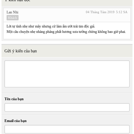
Lan Nhi
04 Tháng Tám 2019
5:12 SA
Khách
Lời tự tình nhẹ như mây nhưng cứ làm ẩm ướt trái tim độc giả.
Một câu chuyện nhẹ nhàng phảng phất hương xưa tưởng chừng không bao giờ phai.
Gửi ý kiến của bạn
Tên của bạn
Email của bạn