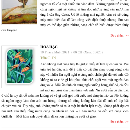
ngách u tối của một chiếc tàu đánh đắm. Những người trẻ không
cùng ngôn ngữ sẽ không ai tìm đọc những áng văn mượt mà
óng ả của ông Catca. Có lẽ những nhà nghiên cứu sử sẽ dùng
máy móc hiện đại để làm công việc dịch thuật nhưng làm sao
máy có thể đọc giữa những hàng chữ để hiểu được thâm thúy
câu truyện?
Đọc thêm
HOA HẠC
19 Tháng Mười 2021
7:06 CH
(Xem: 35623)
Trần C. Trí
Anh không mất công hay thì giờ gì mấy để làm quen với cô. Vài
tuần trở lại đây, anh để ý thấy cô bắt đầu chạy trong công viên
này và nhiều lần ngồi nghỉ ở cùng một chiếc ghế đá với anh. Cô
không tỏ ra e dè gì khi phải chia chỗ ngồi với một người đàn
ông xa lạ. Mỗi lần tình cờ cùng ngồi xuống băng ghế đá, cô đều
nở một nụ cười khá thân thiện với anh. Nụ cười của cô đặc biệt
ở chỗ là tuy rất dễ mến, nó không có vẻ gì mời gọi một cuộc nói chuyện nào cả. Nó không
tắt ngúm ngay làm cho anh cụt hứng, nhưng nó cũng không kéo dài để anh có dịp bắt
chuyện với cô. Tuy vậy, anh không muốn tỏ ra là một kẻ thiếu lịch thiệp, không phải đợi cơ
hội mới cho thấy rằng mình cũng có khiếu ăn nói. – Chào mừng cô đến với công viên
Griffith —Một hôm anh quyết định đi xa hơn những nụ cười xã giao.
Đọc thêm