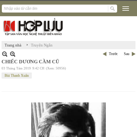
›
Trang nhà
Truyện Ngắn
Trước
Sau
CHIẾC DƯƠNG CẦM CŨ
03 Tháng Tám 2019
9:42 CH
(Xem: 50956)
Bùi Thanh Xuân