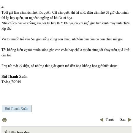
4/
Tuổi già lẩm cẩm lúc nhớ, lúc quên. Cái cần quên thì lại nhớ, điều cần nhớ để giữ cho mình
thì lại hay quên, sự nghễnh ngãng có khi là tai họa
Nhà chỉ có hai vợ chồng già, tôi lại hay thức khuya, có khi ngủ gục bên cạnh máy tính chưa
kịp tắt.
Vợ tôi muốn trở vào Sai gòn sống cùng con cháu, nhỡ ốm đau còn có con cháu mà gọi.
Tôi không hiểu vợ tôi muốn sống gần con cháu hay chỉ là muốn cùng tôi chạy trốn quá khứ
của tôi.
Phụ nữ thật kỳ diệu, có những thứ giác quan mà đàn ông không bao giờ hiểu được.
Bùi Thanh Xuân
Tháng 7/2019
Bùi Thanh Xuân
Trước
Sau
Ý kiến bạn đọc