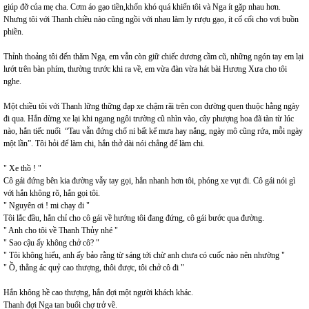
giúp đỡ của mẹ cha. Cơm áo gạo tiền,khốn khó quá khiến tôi và Nga ít gặp nhau hơn.
Nhưng tôi với Thanh chiều nào cũng ngồi với nhau làm ly rượu gạo, ít cố cổi cho vơi buồn
phiền.
Thỉnh thoảng tôi đến thăm Nga, em vẫn còn giữ chiếc dương cầm cũ, những ngón tay em lại
lướt trên bàn phím, thường trước khi ra về, em vừa đàn vừa hát bài Hương Xưa cho tôi
nghe.
Một chiều tôi với Thanh lững thững đạp xe chậm rãi trên con đường quen thuộc hằng ngày
đi qua. Hắn dừng xe lại khi ngang ngôi trường cũ nhìn vào, cây phượng hoa đã tàn từ lúc
nào, hắn tiếc nuối “Tau vẫn đứng chổ ni bất kể mưa hay nắng, ngày mô cũng rứa, mỗi ngày
một lần”. Tôi hỏi để làm chi, hắn thở dài nói chẳng để làm chi.
" Xe thồ ! "
Cô gái đứng bên kia đường vẫy tay gọi, hắn nhanh hơn tôi, phóng xe vụt đi. Cô gái nói gì
với hắn không rõ, hắn gọi tôi.
" Nguyên ơi ! mi chạy đi "
Tôi lắc đầu, hắn chỉ cho cô gái về hướng tôi đang đứng, cô gái bước qua đường.
" Anh cho tôi về Thanh Thủy nhé "
" Sao cậu ấy không chở cô? "
" Tôi không hiểu, anh ấy bảo rằng từ sáng tới chừ anh chưa có cuốc nào nên nhường "
" Ồ, thằng ác quỷ cao thượng, thôi được, tôi chở cô đi "
Hắn không hề cao thượng, hắn đợi một người khách khác.
Thanh đợi Nga tan buổi chợ trở về.