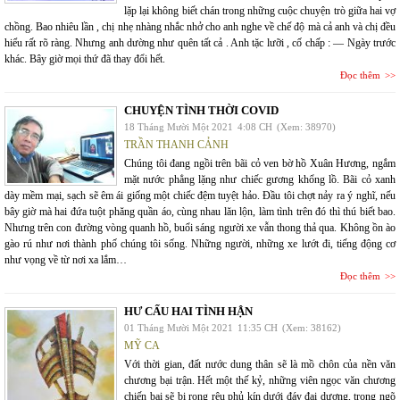
lặp lại không biết chán trong những cuộc chuyện trò giữa hai vợ
chồng. Bao nhiêu lần , chị nhẹ nhàng nhắc nhở cho anh nghe về chế độ mà cả anh và chị đều
hiểu rất rõ ràng. Nhưng anh dường như quên tất cả . Anh tặc lưỡi , cố chấp : — Ngày trước
khác. Bây giờ mọi thứ đã thay đổi hết.
Đọc thêm
CHUYỆN TÌNH THỜI COVID
18 Tháng Mười Một 2021
4:08 CH
(Xem: 38970)
TRẦN THANH CẢNH
Chúng tôi đang ngồi trên bãi cỏ ven bờ hồ Xuân Hương, ngắm
mặt nước phẳng lặng như chiếc gương khổng lồ. Bãi cỏ xanh
dày mềm mại, sạch sẽ êm ái giống một chiếc đệm tuyệt hảo. Đầu tôi chợt nảy ra ý nghĩ, nếu
bây giờ mà hai đứa tuột phăng quần áo, cùng nhau lăn lộn, làm tình trên đó thì thú biết bao.
Nhưng trên con đường vòng quanh hồ, buổi sáng người xe vẫn thong thả qua. Không ồn ào
gào rú như nơi thành phố chúng tôi sống. Những người, những xe lướt đi, tiếng động cơ
như vọng về từ nơi xa lắm…
Đọc thêm
HƯ CẤU HAI TÌNH HẬN
01 Tháng Mười Một 2021
11:35 CH
(Xem: 38162)
MỸ CA
Với thời gian, đất nước dung thân sẽ là mồ chôn của nền văn
chương bại trận. Hết một thế kỷ, những viên ngọc văn chương
chiến bại sẽ bị rong rêu phủ kín dưới đáy đại dương, trong ngõ