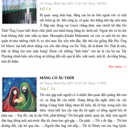
24 Tháng Mười Hai 2021
3:50 CH
(Xem: 34292)
MỸ CA
Bi quay sang nhìn bạn, đằng sau ồn ào bên ngoài còn có một
nỗi buồn gì đó. Mà cũng lạ, cô giáo cho thằng khỉ rệp nửa máu
Ả Rập này đóng vai Giuse chẳng khác nào chưởi bố dân Do
Thái! Ông Giuse biết được chắc phải cựa mình húng hắng ho dưới mồ. Ngoài tên và họ tìm
hoài không thấy một mẫu tự latin: Mustapha Khalid Mahomed, nó còn có một bộ tóc đen
quăn tít như những chiếc lò xo nhỏ mọc lộn xộn trên đầu, đặc thù của giống Bắc Phi. Ông
bố Maroc mà biết đươc thằng con yêu dấu đóng vai Do Thái, dù là thánh Do Thái đi nữa,
hẳn sẽ đứng tim trào máu họng! Được cái những “linh kiện” còn lại là của bà mẹ Tây
Phương chính hiệu nên trông nó không đến nỗi quá lộ liễu: mắt xanh, mũi lõ, da trắng hồng,
môi đỏ thắm.
Đọc thêm
MÁNG CỎ ẤU THỜI
08 Tháng Mười Hai 2021
9:20 CH
(Xem: 37366)
Trần C. Trí
Tôi vừa gặp một người có ít nhiều liên quan đến quãng đời xưa
cũ, xa lăng lắc của mình. Đang đứng tần ngần nhìn các cây
thông Giáng Sinh bằng nhựa đủ kiểu, đủ cỡ bày trong một cửa
tiệm, chưa biết lựa cây nào thì tôi nghe có tiếng người hỏi từ
phía sau: – Xin lỗi, cậu là cậu Việt, phải không? Tôi hơi giật mình, quay lại, thấy một người
đàn ông đứng tuổi mà trước đây tôi chưa bao giờ gặp. – Dạ phải. —Tôi e dè đáp. – Tôi hơi
đường đột, cậu bỏ qua cho. —Người đàn ông nói tiếp— Tôi là Nhơn, em của ông Quới,