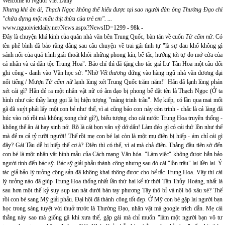
Welcome to Nguoi Viet Daily
Nhưng khi ân ái, Thạch Ngọc không thể hiểu được tại sao người đàn ông Thường Đạo chỉ
"chứa đựng một mẩu thịt thừa của trẻ em". ...
www.nguoivietdaily.net/News.aspx?NewsID=1299 - 98k -
Đây là chuyện khá kinh của quân nhà văn bên Trung Quốc, bàn tán về cuốn
Tử cấm nữ
. Có
tên phê bình đã bảo rằng đằng sau câu chuyện về trai gái tình tự "là sự đau khổ không gì
sánh nổi của quá trình giải thoát khỏi những phong kín, bế tắc, hướng tới tự do mở cửa của
cá nhân và cả dân tộc Trung Hoa". Báo chí thì đã tặng cho tác giả Lư Tân Hoa một câu đối
ghi công - danh vào Văn học sử: "Nhờ
Vết thương
đứng vào hàng ngũ nhà văn đương đại
nổi tiếng / Mượn
Tử cấm nữ
lạnh lùng xét Trung Quốc trăm năm!" Hắn đã lạnh lùng phán
xét cái gì? Hắn đẻ ra một nhân vật nữ có âm đạo bị phong bế đặt tên là Thạch Ngọc (Ở ta
hình như các thầy lang gọi là bị hiện tượng "màng trinh trâu". Mẹ kiếp, có lần qua mai mối
gã đã suýt phải lấy một con bé như thế, vì ai cũng bảo con này còn trinh - chắc là cả làng đã
húc vào nó rồi mà không xong chứ gì?), biểu tượng cho cái nước Trung Hoa truyền thống -
không thể ân ái hay sinh nở. Rõ là cái bọn văn sỹ dớ dẩn! Làm đéo gì có cái thứ lồn như thế
mà đẻ ra cả tỷ rưỡi người! Thế rồi mẹ con bé lại còn là một mụ điên bị hiếp - ám chỉ cái gì
đây? Gái Tầu dễ bị hiếp thế cơ à? Điên thì có thể, vì ai mà chả điên. Thằng đầu tiên sờ đến
con bé là một nhân vật hình mẫu của Cách mạng Văn hóa. "Làm việc" không được hắn bảo
người tình đến bác sỹ. Bác sỹ giải phẫu thành công nhưng sau đó cái "lồn trâu" lại liền lại. Ý
tác giả bảo lý tưởng cộng sản đã không khai thông được cho bế tắc Trung Hoa. Vậy thì cái
lý tưởng nào đã giúp Trung Hoa thống nhất lần thứ hai kể từ thời Tần Thủy Hoàng, nhất là
sau hơn một thế kỷ suy sụp tan nát dưới bàn tay phương Tây thô bỉ và nội bộ xâu xé? Thế
rồi con bé sang Mỹ giải phẫu. Đại hội đã thành công tốt đẹp. Ở Mỹ con bé gặp lại người bạn
học trong sáng tuyệt vời thuở trước là Thường Đạo, nhân vật mà google trích dẫn. Mẹ cái
thằng này sao mà giống gã khi xưa thế, gặp gái mà chỉ muốn "làm một người bạn vô tư