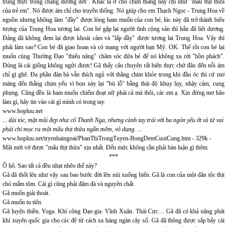
trung thực trong chặng đường đời". Khác là ở chỗ chim thằng này chỉ như "mẩu thịt thừa
của trẻ em". Nó được ám chỉ cho truyền thống. Nó giúp cho em Thạch Ngọc - Trung Hoa về
nguồn nhưng không làm "đầy" được lòng ham muốn của con bé, lúc này đã trở thành biểu
tượng của Trung Hoa tương lai. Con bé gặp lại người tình cộng sản thì hắn đã liệt dương.
Đảng đã không đem lại được khoái cảm và "lấp đầy" được tương lai Trung Hoa. Vậy thì
phải làm sao? Con bé đã giao hoan và có mang với người bạn Mỹ. OK. Thế rồi con bé lại
muốn cùng Thường Đạo "thiểu năng" chăm sóc đứa bé để nó không xa rời "hồn phách".
Đúng là cái giống không ngửi được! Gã thấy câu chuyện rất hiện thực chứ đâu đến nỗi ám
chỉ gì ghê. Đa phần đàn bà vẫn thích ngủ với thằng chim khỏe trong khi đầu óc thì cứ mơ
màng đến thằng chim yếu vì bọn này lại "bù lỗ" bằng thái độ khụy lụy, nhậy cảm, cung
phụng. Cũng đều là ham muốn chiếm đoạt nữ phái cả mà thôi, các em ạ. Xin đừng mơ hão
làm gì, hãy tin vào cái gì mình có trong tay.
www.hopluu.net
... dài tóc, mặt mũi đẹp như cô Thanh Nga, nhưng cánh tay trái với ba ngón yếu ớt và từ vai
phải chỉ mọc ra một mẩu thịt thừa ngắn mềm, vô dụng. ...
www.hopluu.net/tryenhaingoai/PhanThiTrongTuyen-BongDemCuoiCung.htm - 329k -
Mãi mới vớ được "mẩu thịt thừa" xịn nhất. Đến mức không cần phải bàn luận gì thêm.
***
Ô hô. Sao tất cả đều nhạt nhẽo thế này?
Gã đã thốt lên như vậy sau bao bước đời lên núi xuống biển. Gã là con của một dân tộc thịt
chó mắm tôm. Cái gì cũng phải đậm đà và nguyên chất.
Gã muốn giải thoát.
Gã muốn tu tiên.
Gã luyện thiền. Yoga. Khí công Đạo gia. Vĩnh Xuân. Thái Cực… Gã đã có khả năng phát
khí xuyên quốc gia cho các đệ tử cách xa hàng ngàn cây số. Gã đã thông được sắp bẩy cái