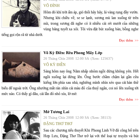
VÕ ĐÌNH
Hôm đó khí trời ấm áp, gió thổi hây hây, lá vàng rụng đầy vườn.
Nhưng khi chiều về, se se lạnh, sương mù lan xuống từ trên
núi, trong sương đã nghe có ít nhiều cái rét mướt của những
vùng băng tuyết xa xôi. Tôi vừa đặt bút xuống bàn, bỗng nghe
tiếng gọi rộn rã từ nhà dưới.
Đọc thêm
Võ Kỳ Điền: Rêu Phong Mấy Lớp
26 Tháng Chín 2008
12:00 SA
(Xem: 125637)
VÕ KỲ ĐIỀN
Sáng hôm nay ông Năm nhấp nhỏm ngồi đứng không yên. Hết
ngồi xuống lại đứng lên. Ông bước chầm chậm lại gần cửa
kiếng lớn phía sau nhà, nghiêng mình nhìn xéo qua cái hàn thử
biểu để ngoài trời. Ông nhướng mắt rán nhìn cái màu đỏ của thuỷ ngân, coi nó lên xuống tới
mức nào. Có thấy gì đâu, cái lằn đỏ nhỏ xíu, lờ mờ.
Đọc thêm
Mở Tương Lai
26 Tháng Chín 2008
12:00 SA
(Xem: 38113)
ĐẶNG THƠ THƠ
Sau các chương tiểu thuyết Khi Phong Linh Vỡ đã công bố trên
Hợp Lưu, Đặng Thơ Thơ trở lại với thể loại tự truyện và bút