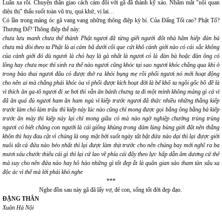
Luân xa rồi. Chuyện thần giao cách cảm đối với gã đã thành kỹ xảo. Nhắm mắt "nội quan
diệu thị" thấu suốt toàn vũ trụ, quá khứ, vị lai…
Có lần trong màng óc gã vang vang những thông điệp kỳ bí. Của Đấng Tối cao? Phật Tổ?
Thượng Đế? Thông điệp thế này:
chưa lưu manh chưa thể thành Phật ngươi đã từng giết người đốt nhà hãm hiếp đàn bà
chưa mà đòi theo ta Phật là ai cám bã dưới cối que cứt khô cảnh giới nào có cái sắc không
của cảnh giới đó dù ngươi là chó hay là gà nhất là ngươi có là đàn bà hoặc đàn ông có
lông hay chưa mọc thì sinh ra thể nào ngươi cũng khóc tại sao ngươi khóc chẳng qua khi ở
trong bào thai ngươi đâu có được thở ra khỏi bụng mẹ rồi phổi ngươi nó mới hoạt động
cho nên ai mà chẳng phải khóc òa vì phổi được kích hoạt đời là bể khổ ta ngồi gốc bồ đề là
vì thích ăn ga-tô ngươi đi xe hơi thì vẫn ăn bánh chưng ta đi một mình không màng gì cả vì
đã ăn quá đủ ngươi ham ăn ham ngủ vì kiếp trước ngươi đã thức nhiều những thằng kiếp
trước làm chó làm trâu thì kiếp này lúc nào cũng chỉ mong được gọi bằng ông bằng bà kiếp
trước ăn mày thì kiếp này lại chỉ mong giầu có mà nào ngờ nghiệp chướng trùng trùng
ngươi có biết chăng con người là cái giống khùng trong đám lùng bùng giời đất nên thằng
khôn thì hay đau cật vì chúng là ong mật bởi suốt ngày tất bật đứa nào dại thì lại được giời
nuôi tất cả đứa nào béo nhất thì lại được làm thịt trước cho nên chúng bay mới nghĩ ra ba
mươi sáu chước thiếu cái gì thì lại cứ lao về phía cái đấy theo lực hấp dẫn âm dương cứ thế
mà suy cho nên đứa nào hay hô hào những gì tốt đẹp ắt là quân gian xảo tham tàn xấu xa
độc ác vì thế mà lời phải khó nghe
***
Nghe đồn sau này gã đã lấy vợ, đẻ con, sống tốt đời đẹp đạo.
ĐẶNG THÂN
Xuân Hà Nội