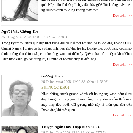
quá. Này, đâu là đường? chạy đâu bây giờ? Tôi không thấy mệt,
người bên cạnh tôi cũng không thấy mệt.
Đọc thêm
Người Vác Chõng Tre
26 Tháng Mười 2008
12:00 SA
(Xem: 52786)
Trong ký ức tôi, miền quê đẹp nhất trong đời có lẽ ở một nơi nào đó thuộc làng Thanh Quít (
Quảng Nam ). Tôi gọi có lẽ, vì thực tình, nếu giờ đây trở lại, tôi khó biết được bằng cách nào
định hướng cho chính xác; chỉ nhớ rằng, vào thời điểm ấy, Quỳnh bảo tôi : " Qua khỏi Vĩnh
Điện một khúc, gọi xe dừng lại, tụi mình đi bộ một chặp là đến làng ".
Đọc thêm
Gương Thần
26 Tháng Mười 2008
12:00 SA
(Xem: 113306)
BÙI NGỌC KHÔI
Nhìn những mảnh gương vỡ và cái khung mạ vàng nằm dưới
đáy thùng rác trong góc phòng tắm, Thúy không cảm thấy một
mảy may tiếc nuối. Cái gương nhỏ này là món quà đầu tiên
Dave tặng khi mới quen.
Đọc thêm
Truyện Ngắn Hay Thập Niên 80 - G
26 Tháng Chín 2008
12:00 SA
(Xem: 37787)