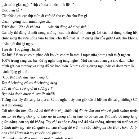
giật mình giác ngộ: "Thịt với da tim óc dính liền."
Độc thân hả ?
Cắt phăng cái cục thịt thừa đi chứ để cho chiếm chỗ làm gì
Oạch - giống hôm mình nghe câu:
Trích dẫn:
"20 tuổi rồi mà ....... vẫn chỉ dùng để di vệ sinh."
Cái này thì đúng là một trong những "cục thịt thừa" rồi còn gì. Có của mà dùng không hết
chức năng thì vừa uổng vừa bị chửi cho thối mặt. Ai ơi đừng phí của giời! Giời cho không
nhận giời đòi lại ngay.
Tiêu đề: Tục giảng Thanh!!
Ko biết SV xa xu có bị phản đối ko khi cho ra lò mới 1 topic nữa,nhưng nói thiệt nghen
100% trong sáng,các bạn đừng nghỉ lung tung nghen!Mời các bạn tham gia cho dzui! Cho
mình gởi bài thơ này và cũng đố các bạn luôn. Nhưng cũng đừng nghĩ bậy và đoán xem là
hành động gì nhé :
"Cục thịt thừa đúc vào miệng lổ
Tay thi choàng cổ tay thì choàng lưng
Sức dị nhân sướng ơi là sướng !!!"
Bạn nào đoán được thì trả lời nhé!!!
Thằng cha này đố cái gì lạ quá ta. Chưa nghe thấy bao giờ. Có ai biết nó đố cái gì không? Có
ai ở đó không?
Cái nhu cầu làm đàn bà nó thôi thúc chị, khiến chị dù ức lắm mà vẫn cứ phải xuống nước
xin xỏ với thằng chồng, ai bảo nó là chồng chị, ai bảo nó có cái cục thịt thừa đó lủng lẳng
giữa háng, còn chị thì không. Tay chị sờ nhẹ xuống chỗ đó của chồng, nhưng chỉ mới hơi có
ý định luồn tay vào cái quần cụt của chồng để mân mê cặc chồng thì chị Hai Thơm đã bị
anh Hai Thơm hất tay ra đến phũ phàng.
-Sao thế mình, đêm qua anh mới đụ mình cơ mà.