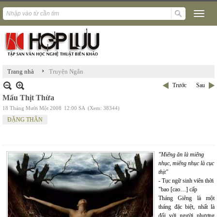
›
Trang nhà
Truyện Ngắn
Trước
Sau
Mẩu Thịt Thừa
18 Tháng Mười Một 2008
12:00 SA
(Xem: 38344)
ĐẶNG THÂN
"Miếng ăn là miếng
nhục, miếng nhục là cục
thịt"
- Tục ngữ sinh viên thời
"bao [cao…] cấp
Tháng Giêng là một
tháng đặc biệt, nhất là
đối với người phương