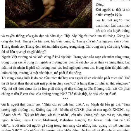
Đông.
Đời người ta thật là có
nhiều chuyện kỳ lạ.
Gã là một người thật
thanh tao. Cái thanh tao
kết tinh của huyết thống
và truyền thống, của giáo dục và dâm dục. Thật đấy. Người thanh tao thì tháng Giêng lại
càng đặc biệt. Tháng của trai giới, tẩy trần, cúng lễ. Tháng của những nguyện cầu vô tận.
Tháng thanh tao. Tháng đem tới ánh thiều quang trong sáng. Cái trong sáng của tháng Giêng
thì có liên quan gì tới gã không?
Người Việt thường có cái kiểu cúng lễ khá đặc biệt. Trong việc sửa soạn các mâm cúng trang
trọng trong các lễ trọng thì người ta thường bày biện lễ vật cho cả cát thần và hung thần. Cát
thần thì tất nhiên là phải có hương hoa, các loại ngũ quả thơm tho. Hung thần thì phải luôn
luôn có thịt, thường là một súc thịt to, mà phải là thịt sống.
Tôi cũng không hiểu là do các thần thích thế hay con người đã ép các thần phải thích thế. Thế
thì đã là cát thần thì cứ mãi mãi phải ăn chay sao? Cứ là hung thần thì phải ăn thịt sống sao?
Vậy thì cái thời chưa tìm ra lửa phải chăng tổ tiên chúng ta đều là hung thần cả? Có phải
chúng ta đều là con cháu của những hung thần? Thế thì ác thật, ác quá, các cụ tổ ơi!
***
Gã là người thật thanh tao. "Nhân chi sơ tính bản thiện", cụ Mạnh đã bảo gã thế. "Tam
cương ngũ thường", cụ Khổng dạy thế. "Muốn có CNXH phải có con người XHCN", cụ
Lê-nin nói rồi. "Kỳ sở bất dục, vật thi ư nhân", câu này không hiểu sao mà cụ nào cũng
ngôn: Khổng, Jesus Christ, Mohamed, Mahadma Gandhi, Mẹ Teresa, hình như cả "Bố
Già"… Suốt nửa đời người gã sống trong ánh sáng của những hào quang trí tuệ, của nhà
trường XHCN, của những tấm gương sáng khắp đông tây kim cổ và đầy rẫy quanh mình