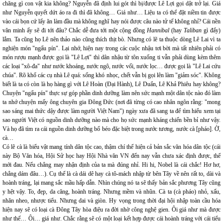
chăng gì con vật kia không? Nguyễn đã định lui gót thì bị/được Lê Lợi gọi dật trở lại. Giá
như Nguyễn quyết dứt áo ra đi thì đã không… Giá như… Liệu ta có thể đặt niềm tin được
vào cái bọn cứ lấy ăn làm đầu mà không nghĩ hay nói được câu nào tử tế không nhỉ? Cái nền
văn minh ấy sẽ đi tới đâu? Chắc dễ đưa tới một cộng đồng
Hannibal
(hay
Taliban
gì đấy)
lắm. Ta cũng họ Lê nên thảo nào cũng thích thịt bò. Nhưng có lẽ ta thuộc dòng Lê Lai vì ta
nghiện món "ngẩu pín". Lại nhớ, hiện nay trong các cuộc nhậu tơi bời mà tất nhiên phải có
món rượu mạnh được gọi là "Lê Lợi" thì dân nhậu từ tôn xuống ti vẫn phải dùng kèm thêm
các loại "xô-đa" như nước khoáng, nước ngô, nước vối, nước lọc… được gọi là "Lê Lai cứu
chúa". Rõ khổ các cụ nhà Lê quá: sống khó nhọc, chết vẫn bị gọi lên làm "giảm sóc". Không
biết là ta có còn là họ hàng gì với Lê Hoàn (Đại Hành), Lê Duẩn, Lê Khả Phiêu hay không?
Chuyện "ngẩu pín" thực sự góp phần dinh dưỡng làm nên sức mạnh một dân tộc nào đó làm
ta nhớ chuyện mấy ông chuyên gia Đông Đức (nơi đã từng có cao nhân ngôn rằng: "mong
sao sáng mai thức dậy được làm người Việt Nam") ngày xưa đã sang ta để tìm hiểu xem tại
sao người Việt có nguồn dinh dưỡng nào mà cho họ sức mạnh kháng chiến bền bỉ như vậy.
Và họ đã tìm ra cái nguồn dinh dưỡng bổ béo đặc biệt trong nước tương, nước cà [pháo]. Ờ,
cà…
Có lẽ cà là biểu vật mang tính dân tộc cao, thậm chí thể hiện cả bản sắc văn hóa dân tộc (cái
này Bộ Văn hóa, Hội Sử học hay Hội Nhà văn VN đến nay vẫn chưa xác định được, thế
mới đau. Nếu chẳng may nhận định của ta mà đúng nhỉ. Hi hi, Nobel là cái chắc! Hơ hơ,
chẳng dám đâu…). Cụ thể là cà dái dê hay cà tô-mách nhập từ bên Tây về nên rất to, dài và
hoành tráng, lại mang sắc mầu hấp dẫn. Nhìn chúng nó ta sẽ thấy bản sắc phương Tây cũng
y hệt vậy. To, đẹp, da căng, hoành tráng. Nhưng mềm và nhũn. Cà ta (cà pháo) nhỏ, xấu,
nhăn nheo, nhược tiểu. Nhưng dai và giòn. Hy vọng trong thời đại hội nhập toàn cầu hóa
hiện nay sẽ có loại cà Đông Tây hòa điệu ra đời nhờ công nghệ gien. Ôi giá như mà được
như thế… Ôi… giá như. Chắc rằng sẽ có một loại kết hợp được cái hoành tráng với cái tiểu