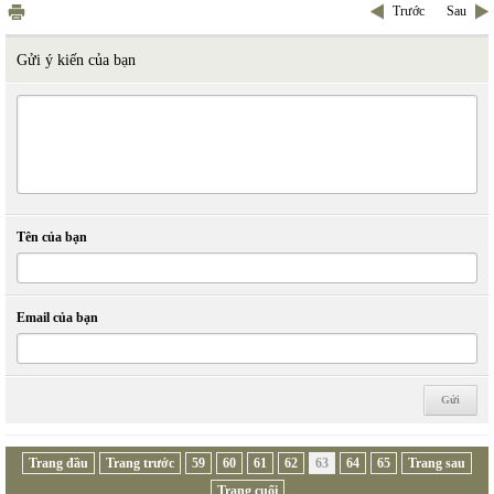
Trước
Sau
Gửi ý kiến của bạn
Tên của bạn
Email của bạn
Trang đầu
Trang trước
59
60
61
62
63
64
65
Trang sau
Trang cuối