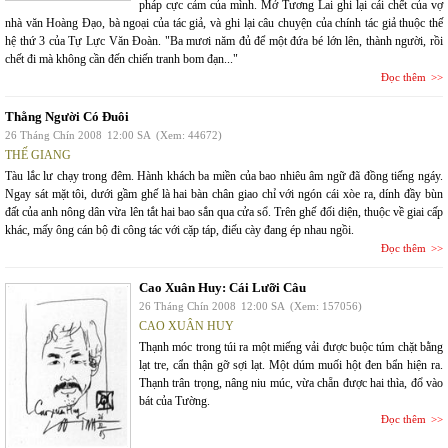
pháp cực cảm của mình. Mở Tương Lai ghi lại cái chết của vợ
nhà văn Hoàng Đạo, bà ngoại của tác giả, và ghi lại câu chuyện của chính tác giả thuộc thế
hệ thứ 3 của Tự Lực Văn Đoàn. "Ba mươi năm đủ để một đứa bé lớn lên, thành người, rồi
chết đi mà không cần đến chiến tranh bom đạn..."
Đọc thêm
Thằng Người Có Đuôi
26 Tháng Chín 2008
12:00 SA
(Xem: 44672)
THẾ GIANG
Tàu lắc lư chạy trong đêm. Hành khách ba miền của bao nhiêu âm ngữ đã đồng tiếng ngáy.
Ngay sát mặt tôi, dưới gầm ghế là hai bàn chân giao chỉ với ngón cái xòe ra, dính đầy bùn
đất của anh nông dân vừa lên tắt hai bao sắn qua cửa sổ. Trên ghế đối diện, thuộc về giai cấp
khác, mấy ông cán bộ đi công tác với cặp táp, điếu cày đang ép nhau ngồi.
Đọc thêm
Cao Xuân Huy: Cái Lưỡi Câu
26 Tháng Chín 2008
12:00 SA
(Xem: 157056)
CAO XUÂN HUY
Thạnh móc trong túi ra một miếng vải được buộc túm chặt bằng
lạt tre, cẩn thận gỡ sợi lạt. Một dúm muối hột đen bẩn hiện ra.
Thạnh trân trọng, nâng niu múc, vừa chẵn được hai thìa, đổ vào
bát của Tường.
Đọc thêm