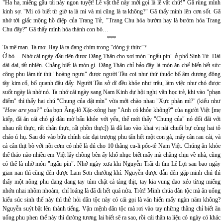
"Ha ha, miếng gầu tái này ngon tuyệt! Lễ vật thế này mới gọi là lễ vật chứ!" Gã rùng mình
kinh sợ. "Mi có biết từ giờ ta là mi và mi cũng là ta không?" Gã thấy mình lên cơn sốt. Gã
nhớ tới giấc mộng hồ điệp của Trang Tử, "Trang Chu hóa bướm hay là bướm hóa Trang
Chu đây?" Gã thấy mình hóa thành con bò…
***
Ta mê man. Ta mơ. Hay là ta đang chìm trong "dòng ý thức"?
Ờ bò… Nhớ cái ngày đầu tiên được Đặng Thân cho xơi món "ngẩu pín" ở phố Sinh Từ. Dái
dài dai, tất nhiên. Chẳng biết là món gì. Đặng Thân chỉ bảo đây là món ăn chế biến hết sức
công phu làm từ thịt "hoàng ngưu" được người Tầu coi như thứ thuốc bổ âm dương đông
tây kim cổ, bổ quanh đâu đấy. Người Tầu sở dĩ đều khỏe như trâu, làm việc như chó được
suốt ngày là nhờ nó. Ta nhớ cái ngày sang Nam Kinh dự hội nghị văn học trẻ, khi vào "phạn
điếm" thì thấy hai chú "Chung của dật mìn" vừa mới chào nhau "Xực phàn mì?" (kiểu như
"
How are you?"
của bọn Ăng-lô Xặc-xông hay "Anh có khỏe không?" của người Việt [mẹ
kiếp, đã ăn cái chó gì đâu mờ bẩu khỏe với yếu, thế mới thấy "Chung của" nó đối đãi với
nhau rất thực, rất chân thực, rất phồn thực]) là đã lao vào khai vị nải chuối bự cùng hai tô
cháo ú hụ. Sau đó vào bữa chính các đại trượng phu tẩn hết một con gà, mấy cân rau cải, và
cả cân thịt bò với nồi cơm có nhẽ là đủ cho 10 thằng cu-li pốc-tê Nam Việt. Chúng ăn khỏe
thế thảo nào nhiều em Việt lấy chồng bên ấy khổ nhục biết mấy mà chẳng chịu về nhà, cũng
có thể là nhờ món "ngẩu pín". Nhớ ngày xưa khi Nguyễn Trãi đi tìm Lê Lợi sau bao ngày
gian nan thì cũng đến được Lam Sơn chướng khí. Nguyễn được dẫn đến gặp minh chủ thì
thấy một nông phu đang dang tay túm chặt cả tảng thịt, tay kia vung đao xẻo từng miếng
nhớn nhai nhồm nhoàm, chỉ loáng là đã đi hết quá nửa. Trời! Minh chúa dân tộc mà ăn uống
kiểu súc sinh thế này thì thử hỏi dân tộc này có cái gọi là văn hiến mấy ngàn năm không?
Nguyễn suýt bật lên thành tiếng. Vận mệnh dân tộc mà rơi vào tay những thằng chỉ biết ăn
uống phu phen thế này thì đường tương lai biết sẽ ra sao, rồi cái thân ta liệu có ngày có khác