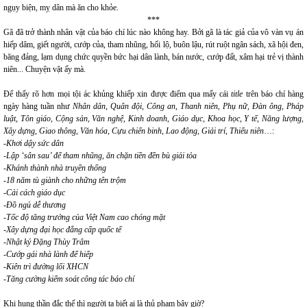
ngụy biện, mỵ dân mà ăn cho khỏe.
***
Gã đã trở thành nhân vật của báo chí lúc nào không hay. Bởi gã là tác giả của vô vàn vụ án
hiếp dâm, giết người, cướp của, tham nhũng, hối lộ, buôn lậu, rút ruột ngân sách, xã hội đen,
băng đảng, lạm dụng chức quyền bức hại dân lành, bán nước, cướp đất, xâm hại trẻ vị thành
niên... Chuyện vặt ấy mà.
Để thấy rõ hơn mọi tội ác khủng khiếp xin được điểm qua mấy cái
title
trên báo chí hàng
ngày hàng tuần như
Nhân dân, Quân đội, Công an, Thanh niên, Phụ nữ, Đàn ông, Pháp
luật, Tôn giáo, Cộng sản, Văn nghệ, Kinh doanh, Giáo dục, Khoa học, Y tế, Năng lượng,
Xây dựng, Giao thông, Văn hóa, Cựu chiến binh, Lao động, Giải trí, Thiếu niên
…:
-Khơi dậy sức dân
-Lập ‘sân sau’ để tham nhũng, ăn chặn tiền đền bù giải tỏa
-Khánh thành nhà truyền thống
-18 năm tù giành cho những tên trộm
-Cải cách giáo dục
-Đồ ngủ dễ thương
-Tốc độ tăng trưởng của Việt Nam cao chóng mặt
-Xây dựng đại học đẳng cấp quốc tế
-Nhật ký Đặng Thùy Trâm
-Cướp gái nhà lành để hiếp
-Kiên trì đường lối XHCN
-Tăng cường kiểm soát công tác báo chí
Khi hung thần đắc thế thì người ta biết ai là thủ phạm bây giờ?