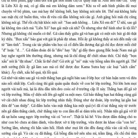
chị đi xem phim, gặp cảnh đôi trai gái hôn nhau chị cứ quay mặt đi. Anh liền bảo chị: "Đấy
là Liên Xô ấy mà, có gì đâu mà em không dám xem." Khi ra về anh bình phẩm đủ mọi
chuyện về bộ phim, sao mà hay thế không biết, hay không nói nên lời. Thế mà không hiểu
sao mặt chị cứ buồn thiu, vừa đi vừa cúi đầu không nói câu gì. Anh gặng hỏi mãi chị cũng
không nói gì. Thế rồi chị bật khóc nức nở: "Sao anh không… Liên Xô em đi?" Ừ nhỉ, sao gã
lại không tìm cách mà "Liên Xô" bạn gái một cái nhỉ? Ôi nhưng như thế hình như là tội lỗi?
Nhưng gã không chỉ muốn có thế. Gã cảm thấy giữa gã và bạn gái có một sức hút gì đó thật
kỳ diệu. "Bọn xấu" bảo giai với gái là phải địt nhau. Hồi ấy gã không thấy ai nói đến mấy cái
từ "làm tình". Trong các tác phẩm văn học cả cổ điển lẫn đương đại gã chỉ đọc được mỗi chữ
"đ" hoặc "đ…". Gã thầm đoán đó là "đéo" hay "đụ" gì đấy theo giọng Bắc hoặc Nam mà gã
hay nghe người lớn thường dùng, nhưng mà là chỉ dùng để chửi nhau thôi. Chỉ thấy "bọn
xấu" nói là "địt nhau". Chắc là thế chứ! Gã ước gì "nó" mặc váy hồng nằm lên người gã. Thế
mới sướng (hồi ấy gã làm sao mà có thể được đọc Kama Sutra hay các loại "sách cấm"
khác). Ấy chết, xấu hổ quá, tội lỗi quá.
Gã nhớ vài năm sau gã và một thằng bạn già ngồi bàn sau ở lớp học cứ bàn luận xem vú đứa
nào nổi nhất lớp. Cuối cùng thì giải quán quân thuộc về con bé lớp trưởng. Nó lớn hơn mọi
người vài tuổi mà, lại là đứa đầu tiên đeo coóc-xê ở trường cấp II này. Thằng bạn đố gã sờ
vú lớp trưởng. Máu sỹ diện nổi lên gã nghĩ ra một mẹo. Gã bảo thằng bạn hai thằng cùng giả
vờ cãi chửi nhau đúng lúc lớp trưởng nhìn thấy. Đúng như dự đoán, lớp trưởng lại gần hai
đứa để "can thiệp". Gã đấm luôn vào mặt thằng kia một quả (vì đã rỉ tai thằng này từ trước
nên gã đấm thẳng cánh, chứ thằng này to con lắm đố ai dám trêu nó). Nhân tiện gã giả vờ lỡ
đà tạt luôn sang ngực lớp trưởng vài cú "rơ-ve". Thật là hả hê. Vừa được đấm thằng chó to
như con bò chưa ai dám đánh, vừa được sờ ti lớp trưởng, vừa được ăn khao của "con bò".
Sướng lắm, nhưng rồi hắn sám hối. Hình như mọi lời răn đều đang chĩa vào cái nỗi sung
sướng của gã. Và các cụ đã thắng. Gã bỗng đâu trở nên nhu mì, trầm lặng, rồi chỉ chú tâm