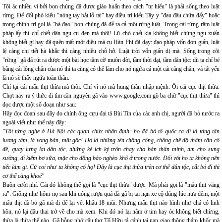
Tội ác nhiều vì bởi bọn chúng đã được giáo huấn theo cách "tự hiểu" là phải sống theo luật
rừng. Để đối phó kiểu "nóng tay bắt lỗ tai" hay điều trị kiểu Tây y "đau đâu chữa đấy" hoặc
trong chính trị gọi là "bá đạo" bọn chúng đã đẻ ra cả một rừng luật. Trong cái rừng rậm luật
pháp ấy thì chỉ chết dân ngu cu đen mà thôi! Lũ chó chết kia không biết chúng ngu xuẩn
không biết gì hay đã quên mất một điều mà cụ Hàn Phi đã dạy: đạo pháp vốn đơn giản, luật
lệ càng chi tiết hà khắc thì càng nhiều chỗ hở. Luật trời vốn giản dị mà. Sống trong cõi
"rừng" gã đã rút ra được một bài học tầm cỡ muôn đời, tầm thời đại, tầm dân tộc: dù ta chỉ bé
bằng cái lông chân của nó thì ta cũng có thể làm cho nó ngứa cả một cái cẳng chân, và tất yếu
là nó sẽ thấy ngứa toàn thân.
Chỉ tại cái mẩu thịt thừa mà thôi. Chỉ vì nó mà hung thần nhập mệnh. Ôi cái cục thịt thừa.
Chợt nảy ra ý thức đi tìm căn nguyên gã vào www.google.com gõ ba chữ "cục thịt thừa" thì
đọc được một số đoạn như sau:
Hãy đọc đoạn sau đây do chính ông cựu đại tá Bùi Tín của các anh chị, người đã bỏ nước ra
ngoài viết như thế này đây:
"Tôi từng nghe ở Hà Nội các quan chức nhận định: họ đã bỏ tổ quốc ra đi là táng tận
lương tâm, là vong bản, mất gốc! Đó là những tên chống cộng, chống chế độ thâm căn cố
đế, quay lưng lại dân tộc, những kẻ ích kỷ trốn chạy cho bản thân mình, tìm cho sung
sướng, đi kiếm bơ sữa, mặc cho đồng bào nghèo khổ ở trong nước. Đối với họ ta không nên
tiếc làm gì. Cứ coi như ta không có họ! Đây là cục thịt thừa trên cơ thể dân tộc, cắt bỏ đi thì
cơ thể càng khoẻ"
Buồn cười nhỉ. Cái đó không thể gọi là "cục thịt thừa" được. Mà phải gọi là "mẩu thịt văng
ra". Giống như hôm nọ sau khi uống rượu quá đà gã bị tai nạn xe cộ đúng lúc nửa đêm, một
mẩu thịt đã bỏ gã mà đi để lại vết khâu 18 mũi. Nhưng mẩu thịt nào hình như chả có linh
hồn, nó lại đầu thai trở về cho mà xem. Khi đó nó lại nằm ở tim hay óc không biết chừng,
thừa là thừa thế nào. Gã bỗng nhớ câu thơ Tố Hữu tả cảnh tai nạn giao thông thảm khốc mà