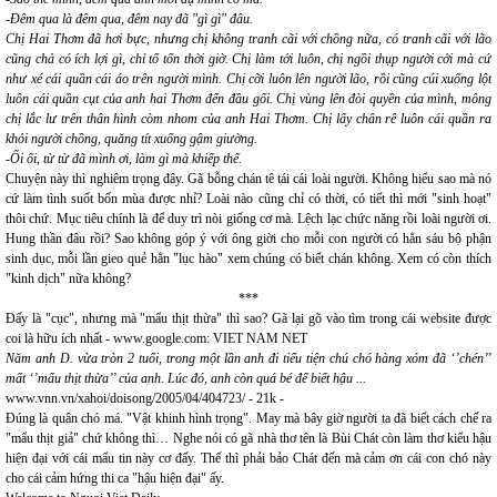
-Đêm qua là đêm qua, đêm nay đã "gì gì" đâu.
Chị Hai Thơm đã hơi bực, nhưng chị không tranh cãi với chồng nữa, có tranh cãi với lão
cũng chả có ích lợi gì, chỉ tổ tốn thời giờ. Chị làm tới luôn, chị ngồi thụp người cởi mà cứ
như xé cái quần cái áo trên người mình. Chị cỡi luôn lên người lão, rồi cũng cúi xuống lột
luôn cái quần cụt của anh hai Thơm đến đầu gối. Chị vùng lên đòi quyền của mình, mông
chị lắc lư trên thân hình còm nhom của anh Hai Thơm. Chị lấy chân rê luôn cái quần ra
khỏi người chồng, quăng tít xuống gậm giường.
-Ối ối, từ từ đã mình ơi, làm gì mà khiếp thế.
Chuyện này thì nghiêm trọng đây. Gã bỗng chán tê tái cái loài người. Không hiểu sao mà nó
cứ làm tình suốt bốn mùa được nhỉ? Loài nào cũng chỉ có thời, có tiết thì mới "sinh hoạt"
thôi chứ. Mục tiêu chính là để duy trì nòi giống cơ mà. Lệch lạc chức năng rồi loài người ơi.
Hung thần đâu rồi? Sao không góp ý với ông giời cho mỗi con người có hẳn sáu bộ phận
sinh dục, mỗi lần gieo quẻ hẳn "lục hào" xem chúng có biết chán không. Xem có còn thích
"kinh dịch" nữa không?
***
Đấy là "cục", nhưng mà "mẩu thịt thừa" thì sao? Gã lại gõ vào tìm trong cái website được
coi là hữu ích nhất - www.google.com: VIET NAM NET
Năm anh D. vừa tròn 2 tuổi, trong một lần anh đi tiểu tiện chú chó hàng xóm đã ‘’chén’’
mất ‘’mẩu thịt thừa’’ của anh. Lúc đó, anh còn quá bé để biết hậu ...
www.vnn.vn/xahoi/doisong/2005/04/404723/ - 21k -
Đúng là quân chó má. "Vật khinh hình trọng". May mà bây giờ người ta đã biết cách chế ra
"mẩu thịt giả" chứ không thì… Nghe nói có gã nhà thơ tên là Bùi Chát còn làm thơ kiểu hậu
hiện đại với cái mẩu tin này cơ đấy. Thế thì phải bảo Chát đến mà cảm ơn cái con chó này
cho cái cảm hứng thi ca "hậu hiện đại" ấy.