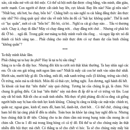
xảo, cái mầu mè với cái thô mộc. Có thế xã hội mới đạt được công bằng, văn minh, dân giàu,
nước mạnh. Con người sẽ được cất cánh bay lên, cực khoái. Bay lên nào! Nào gì nữa nào?
"Nhất bay, nhì bơi, ba chạy, bốn bò". Chẳng biết cụ nào nghĩ ra cái hằng đẳng thức ẩm thực
này nhỉ? Nó cũng quái quỷ như câu về một bữa ăn đủ cả "hải lục không quân". Thế là mới
có "lục quân", mới có cái "bốn bò". Bò bò, cà bò... Nghĩ ra cái gì chạy nào… Tẩu vi thượng
sách. Chạy à, chạy đi đâu? Mày có chạy đàng trời... chạy đằng trời chứ… Nhưng cứ phải bò
đã. Ờ bò… ngủ đã. Trong giấc mơ màng ta thấy mình vuốt râu rồng… và ngay lập tức nó đã
thành cú hích sáng tạo… Phải chăng cho một thực đơn có sự tham dự của binh chủng
"không quân"?
***
Ta thấy mình khác lắm.
Phải chăng tại ta hay ăn phở? Hay là tại ta bị sâu răng?
Sáng ra ta vẫn đi dậy học. Nhưng đôi khi ta cười nói thật khác thường. Ta hay nhìn ngó các
em. Ôi các em gái trông mới ngon làm sao? Nhất là mấy cái con bé mới vào năm thứ nhất.
Mười sáu, mười bẩy gì đó. Da trắng, môi đỏ, mắt xanh trứng cuốc (ồ không, trứng sáo chứ).
Ôi trứng, món mà ta rất thích. Món đủ cả thái cực, lưỡng nghi. Âm dương, ngũ hành đủ hết.
Ta khoái cái loại thịt "tiên thiên" này quá chừng. Tương lai của chúng là gà, là chim. Nói
chung là giống điểu. Cái loại "tiên thiên" này mà đem đi ấp dở ta sẽ có trứng vịt lộn. Loại
này rất bổ tinh. Rất tốt cho ai xuất tinh nhiều. Mà thực tế phũ phàng đã chỉ ra rằng cái giống
người hiện nay bị hao tổn tinh lực kinh khủng. Chúng bị căng ra khắp các mặt trận: chính trị,
quân sự, ngoại giao, kinh tế; mưu đồ, ham hố, danh-lợi, chơi bời… Có thế chứ, chúng càng
ham hố thì lại càng phải lễ đến ta nhiều. Toàn bọn ăn khỏe lại càng hay nghĩ đến ta. Nhưng
bọn chúng thật là đê tiện. Chúng cho ta ăn chim cầm mà trong bụng toàn cầu mong ăn cả
chim sắt. Cho ta 1 đô mà trong lòng hòng có cả tỷ đô. Đã thế ta sẽ cho chúng mày ăn thật
nhiều đến bội thực mà chết. Có thằng ta sẽ cho chết vì hóc. Ta sẽ cho chúng mày mấy bài