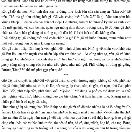
vào học hành. Mặc cho bao nhiêu trứng cá cứ mọc lên hàng mảng lớn mưng mủ trên mặt gã.
Các bạn gái chỉ dám tò mò nhìn gã từ xa.
Rồi gã đỗ đại học. Mối tình đầu xảy ra đúng như kịch bản của câu chuyện "Liên Xô" kể
trên. Thế mà gã như chẳng biết gì. Gã vẫn chẳng biết "Liên Xô" là gì. Một cơn sám hối
khủng khiếp? Liệu có kéo dài đến hết kiếp? Có những hôm ra bể nước ở ký túc xá sinh viên
rửa mặt gã thấy vài con bé mặc quần ngủ mỏng dính đít còn vương loang lổ đỏ lòm, gã chợt
nhận ra hóa ra bên gã đang có những người đàn bà. Gã chỉ biết thở dài không đâu.
Phải chăng tại gã không biết phở chân chính là gì? Đời gã cứ buồn thương thum thủm như
một vết thương hơn 60 năm không kín miệng.
Rồi gã thành thầy. Tâm huyết với nghề. Hết mình vì học trò. Những vết chân vượt khó của
gã làm lây lan sức mạnh cho nhiều lớp đàn em thân yêu. Ai cũng nhớ gã, yêu gã và kính
trọng gã. Có những con bé xinh đẹp như "liêu trai" còn ngồi vào lòng gã trong những buổi
party
cùng uống chung cốc bia như trêu ghẹo, như mời gọi. Phải chăng vì trông gã giống
Đường Tăng? Vì thế mà phải gặp yêu quái?
***
Giờ đây thì chuyện ăn phở đối với gã đã thành chuyện thường ngày. Không có kiểu phở nào
mà gã không biết nữa: tái, chín, tái lăn, sốt vang, áp chảo, xào, tái gầu, tái nạm, phở Cali, phở
Hăm Bốn, phở thập cẩm, phở chậu kiểu Mỹ-Úc… Mà đúng là phở có thể được coi là chất
gây nghiện vậy. Thực khách không bao giờ biết chán. Vài hôm lại thấy nhớ. Nhưng mà ăn
nhiều phở bò ắt có ngày sâu răng.
Hình như gã bị sâu răng thật. Tức là thịt bò thịt gà rất dễ dắt vào những lỗ hà lỗ hổng ấy. Có
lần sau khi đi làm về gã đã "tẩn" một bát phở bò tái ngon nhất thành phố. Về đến nhà thì chợt
nhớ ra hôm đó là ngày rằm nên gã vội bày biện hoa quả đơn sơ rồi thắp hương. Bao giờ gã
cũng cầu khấn các vị thần linh trước, rồi đến tổ tiên, bà cô, ông mãnh, ông bà, cha mẹ. Bỗng
lần này gã thấy rùng mình hoảng hốt. Có tiếng nói của ai đó vọng lên như từ trong mồm gã: