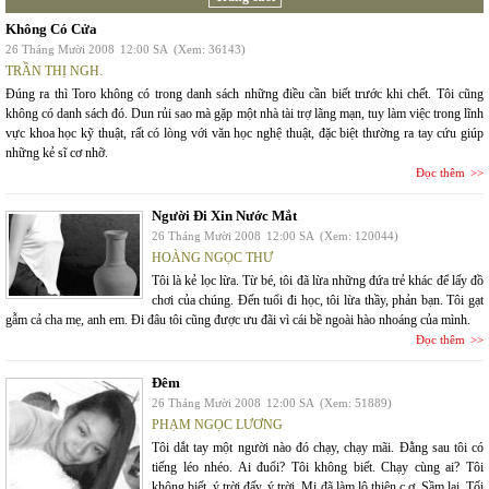
Không Có Cửa
26 Tháng Mười 2008
12:00 SA
(Xem: 36143)
TRẦN THỊ NGH.
Đúng ra thì Toro không có trong danh sách những điều cần biết trước khi chết. Tôi cũng
không có danh sách đó. Dun rủi sao mà gặp một nhà tài trợ lãng mạn, tuy làm việc trong lĩnh
vực khoa học kỹ thuật, rất có lòng với văn học nghệ thuật, đặc biệt thường ra tay cứu giúp
những kẻ sĩ cơ nhỡ.
Đọc thêm
Người Đi Xin Nước Mắt
26 Tháng Mười 2008
12:00 SA
(Xem: 120044)
HOÀNG NGỌC THƯ
Tôi là kẻ lọc lừa. Từ bé, tôi đã lừa những đứa trẻ khác để lấy đồ
chơi của chúng. Đến tuổi đi học, tôi lừa thầy, phản bạn. Tôi gạt
gẫm cả cha mẹ, anh em. Đi đâu tôi cũng được ưu đãi vì cái bề ngoài hào nhoáng của mình.
Đọc thêm
Đêm
26 Tháng Mười 2008
12:00 SA
(Xem: 51889)
PHẠM NGỌC LƯƠNG
Tôi dắt tay một người nào đó chạy, chạy mãi. Đằng sau tôi có
tiếng léo nhéo. Ai đuổi? Tôi không biết. Chạy cùng ai? Tôi
không biết. ý trời đấy, ý trời. Mi đã làm lộ thiên c ơ. Sầm lại. Tối