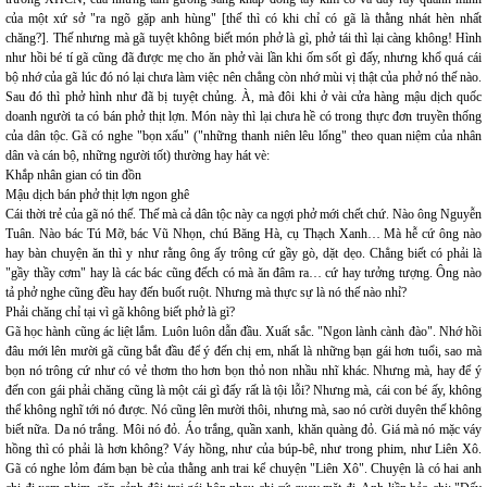
của một xứ sở "ra ngõ gặp anh hùng" [thế thì có khi chỉ có gã là thằng nhát hèn nhất
chăng?]. Thế nhưng mà gã tuyệt không biết món phở là gì, phở tái thì lại càng không! Hình
như hồi bé tí gã cũng đã được mẹ cho ăn phở vài lần khi ốm sốt gì đấy, nhưng khổ quá cái
bộ nhớ của gã lúc đó nó lại chưa làm việc nên chẳng còn nhớ mùi vị thật của phở nó thế nào.
Sau đó thì phở hình như đã bị tuyệt chủng. À, mà đôi khi ở vài cửa hàng mậu dịch quốc
doanh người ta có bán phở thịt lợn. Món này thì lại chưa hề có trong thực đơn truyền thống
của dân tộc. Gã có nghe "bọn xấu" ("những thanh niên lêu lổng" theo quan niệm của nhân
dân và cán bộ, những người tốt) thường hay hát vè:
Khắp nhân gian có tin đồn
Mậu dịch bán phở thịt lợn ngon ghê
Cái thời trẻ của gã nó thế. Thế mà cả dân tộc này ca ngợi phở mới chết chứ. Nào ông Nguyễn
Tuân. Nào bác Tú Mỡ, bác Vũ Nhọn, chú Băng Hà, cụ Thạch Xanh… Mà hễ cứ ông nào
hay bàn chuyện ăn thì y như rằng ông ấy trông cứ gầy gò, dặt dẹo. Chẳng biết có phải là
"gầy thầy cơm" hay là các bác cũng đếch có mà ăn đâm ra… cứ hay tưởng tượng. Ông nào
tả phở nghe cũng đều hay đến buốt ruột. Nhưng mà thực sự là nó thế nào nhỉ?
Phải chăng chỉ tại vì gã không biết phở là gì?
Gã học hành cũng ác liệt lắm. Luôn luôn dẫn đầu. Xuất sắc. "Ngon lành cành đào". Nhớ hồi
đâu mới lên mười gã cũng bắt đầu để ý đến chị em, nhất là những bạn gái hơn tuổi, sao mà
bọn nó trông cứ như có vẻ thơm tho hơn bọn thỏ non nhầu nhĩ khác. Nhưng mà, hay để ý
đến con gái phải chăng cũng là một cái gì đấy rất là tội lỗi? Nhưng mà, cái con bé ấy, không
thể không nghĩ tới nó được. Nó cũng lên mười thôi, nhưng mà, sao nó cười duyên thế không
biết nữa. Da nó trắng. Môi nó đỏ. Áo trắng, quần xanh, khăn quàng đỏ. Giá mà nó mặc váy
hồng thì có phải là hơn không? Váy hồng, như của búp-bê, như trong phim, như Liên Xô.
Gã có nghe lỏm đám bạn bè của thằng anh trai kể chuyện "Liên Xô". Chuyện là có hai anh