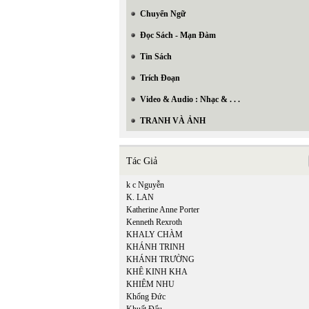
Chuyển Ngữ
Đọc Sách - Mạn Đàm
Tin Sách
Trích Đoạn
Video & Audio : Nhạc & . . .
TRANH VÀ ẢNH
Tác Giả
k c Nguyễn
K. LAN
Katherine Anne Porter
Kenneth Rexroth
KHALY CHÀM
KHÁNH TRINH
KHÁNH TRƯỜNG
KHÊ KINH KHA
KHIÊM NHU
Khổng Đức