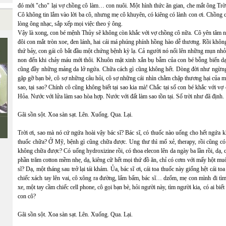
đó mới "cho" lại vợ chồng cô làm… con nuôi. Một hình thức ăn gian, che mắt ông Trờ
Cô không tin lắm vào lời ba cô, nhưng mẹ cô khuyên, có kiêng có lành con ơi. Chồng c
lòng ông nhạc, sắp xếp mọi việc theo ý ông.
Vậy là xong, con bé mệnh Thủy sẽ không còn khắc với vợ chồng cô nữa. Cô yên tâm nuô
đôi con mắt tròn xoe, đen lánh, hai cái má phúng phính hồng hào dễ thương. Rồi không b
thứ bảy, con gái cô bắt đầu một chứng bệnh kỳ lạ. Cả người nó nổi lên những mụn nhỏ l
non đến khi chảy máu mới thôi. Khuôn mặt xinh xắn bụ bẫm của con bé bỗng biến dạn
cũng đầy những mảng da lở ngứa. Chữa cách gì cũng không hết. Dòng đời như ngừng t
gặp gỡ bạn bè, cô sợ những câu hỏi, cô sợ những cái nhìn chằm chặp thương hại của mọi ng
sao, tại sao? Chính cô cũng không biết tại sao kia mà! Chắc tại số con bé khắc vớ
Hỏa. Nước với lửa làm sao hòa hợp. Nước với đất làm sao tồn tại. Số trời như đã định.
Gãi sồn sột. Xoa sàn sạt. Lên. Xuống. Qua. Lại.
Trời ơi, sao mà nó cứ ngứa hoài vậy bác sĩ? Bác sĩ, có thuốc nào uống cho hết ngứa k
thuốc chữa? Ở Mỹ, bệnh gì cũng chữa được. Ung thư thì mổ xẻ, therapy, rồi cũng có 
không chữa được? Có uống hydroxizine rồi, có thoa elecon lên da ngày ba lần rồi, dạ,
phần trăm cotton mềm nhẹ, dạ, kiêng cữ hết mọi thứ đồ ăn, chỉ có cơm với mấy hột mu
sĩ? Dạ, một tháng sau trở lại tái khám. Ủa, bác sĩ ơi, cái toa thuốc này giống hệt cái to
chiếc xách tay lên vai, cô xông ra đường, lẩm bẩm, bác sĩ… dzổm, mẹ con mình đi tìm 
xe, một tay cầm chiếc cell phone, cô gọi bạn bè, hỏi người này, tìm người kia, có ai biế
con cô?
Gãi sồn sột. Xoa sàn sạt. Lên. Xuống. Qua. Lại.