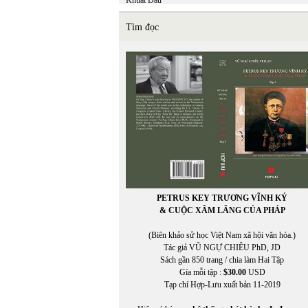
Khuất Đẩu
Khuyết Danh
Kiệm Hoàng
Tìm đọc
KIỆT TẤN
Kiều Thị An Giang
KIM LONG
Kim Nhung
Kim Tuấn
Kinh Dương Vương
Kuroda Momoko
Kurt Vonnegut, Jr.
PETRUS KEY TRƯƠNG VĨNH KÝ
& CUỘC XÂM LĂNG CỦA PHÁP
(Biên khảo sử học Việt Nam xã hội văn hóa.)
Tác giả VŨ NGỰ CHIÊU PhD, JD
Sách gần 850 trang / chia làm Hai Tập
Gía mỗi tập :
$30.00
USD
Tạp chí Hợp-Lưu xuất bản 11-2019