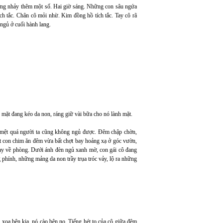
tường nhảy thêm một số. Hai giờ sáng. Những con sâu ngứa
ch tắc. Chân cô mỏi nhừ. Kim đồng hồ tích tắc. Tay cô rã
ngủ ở cuối hành lang.
 mặt đang kéo da non, ráng giữ vài bữa cho nó lành mặt.
i mệt quá người ta cũng không ngủ được. Đêm chập chờn,
ột con chim ăn đêm vừa bất chợt bay hoảng xạ ở góc vườn,
hạy về phòng. Dưới ánh đèn ngủ xanh mờ, con gái cô đang
 phính, những mảng da non trầy trụa tróc vảy, lộ ra những
ô xoa bên kia, nó cào bên nọ. Tiếng hét to của cô giữa đêm