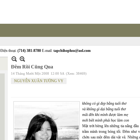
Điện thoại:
(714) 381-8780
E-mail:
tapchihopluu@aol.com
Đêm Rồi Cũng Qua
14 Tháng Mười Một 2008
12:00 SA
(Xem: 38469)
NGUYỄN XUÂN TƯỜNG VY
không có gì đẹp bằng tuổi thơ
và không gì dại bằng tuổi thơ
mãi đến khi mình được làm mẹ
mới biết mình phải học làm con
Mặt trời bừng lên những tia nắng đầu 
trầm mình trong bóng tối. Đêm như v
chờn sau một đêm dài vật vã. Những 