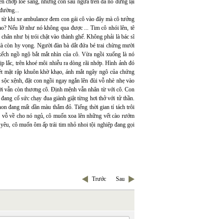
đèn chớp loé sáng, những con sâu ngứa trên da nó dừng lại
 đường...
 từ khi xe ambulance đem con gái cô vào đây mà cô tưởng
sao? Nếu lỡ như nó không qua được ... Tim cô nhói lên, tê
hân như bị trói chặt vào thành ghế. Không phải là bác sĩ
 là còn hy vọng. Người đàn bà dắt đứa bé trai chừng mười
 xếch ngồ ngộ bắt mắt nhìn của cô. Vừa ngồi xuống là nó
ịp lắc, trên khoé môi nhiễu ra dòng rãi nhớp. Hình ảnh đó
nét mặt rập khuôn khờ khạo, ánh mắt ngây ngô của chứng
 sộc xệnh, đặt con ngồi ngay ngắn lên đùi vỗ nhè nhẹ vào
rời vẫn còn thương cô. Định mệnh vẫn nhân từ với cô. Con
 đang cố sức chạy đua giành giật từng hơi thở với tử thần.
n đang mất dần màu thắm đỏ. Tiếng thời gian tí tách trôi
n, vỗ về cho nó ngủ, cô muốn xoa lên những vết cào rướm
yêu, cô muốn ôm ấp trái tim nhỏ nhoi tội nghiệp đang gọi
Trước
Sau