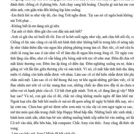
đánh thức chồng cô ở phòng bên. Anh chạy sang hốt hoảng. Chuyện gì mà hai mẹ con l
nhìn anh, cơn giận tràn đến không kịp kìm xuống:
-Em thích hét to như vậy đó, cho ông Trời nghe được. Tại sao nó cứ ngứa hoài không h
mà Trời phạt…
-Không biết là em đang nói gì nữa.
-Tại anh có thức đêm gãi cho con đâu mà anh biết?
-Anh có gãi cho nó buổi tối rồi. Em cứ la hét suốt ngày như vậy, anh chịu hết nổi rồi, co
Chồng cô lúc nào cũng có cái lối nói bình tĩnh như không biết lo trong khi cô nóng nả
ấy như châm thêm dầu vào ngọn lửa phừng phừng trong tim cô. Bực tức, cô mở cửa b
chiếc lá rung lao xao rì rào như vỗ về làm dịu đi ngọn lửa trong lòng cô. Từ ngày co
tĩnh lặng của đêm, như cô vẫn hằng yêu bóng mặt trời rực rỡ sớm mai. Đêm đã chia v
mắt khóc thương con. Đêm ôm ấp lòng cô điên dại. Đêm nghiêng xuống ưu tư, thân 
giằng xé với lẫn lộn giữa thương yêu và oán trách. Vì nó, cô mất hẳn tính tình dịu dàn
miên vì chẳng còn kiên nhẫn được với nhau. Làm sao cô có thể kiên nhẫn được khi phả
chân mỏi mệt. Làm sao cô có thể thong thả suy tư khi ngoài những giờ làm việc, cô kh
Bao nhiêu mơ ước cô có lúc mang thai con, những chiếc áo đầm treo đầy tủ áo chưa 
niềm vui và hạnh phúc của cô. Cô bất chợt giật mình. Trời ơi, cô đang làm gì vậy? Một
hay sao? Và nó, con gái của cô đó, chắc nó cũng không muốn ngứa để làm khổ mẹ n
Ngoài loại sữa đặc biệt hôi muốn ói mà nó đã quen uống từ ngày bị bệnh đến nay, nó c
lại cơm rau. Chưa bao giờ nó được nếm xem mùi vị của cây cà rem ngọt ngào ra sao
mở tìm món quà dấu trong chiếc hộp Happy Meal hấp dẫn. Những buổi tiệc sinh nhật, sa
bánh kem xinh xắn, nhìn bạn bè xúc những muỗng bánh xốp mềm bỏ vào miệng, nó lủi 
Cô trở vào nhà, đến bên bàn, bật computer. Chắc Amy còn thức. Amy cũng đã thức nhi
vọng:
-Làm sao bây giờ, Amy? Mình đã hết cách rồi.