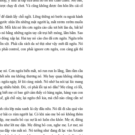
nhớp, y như là sắp sửa đem nó bỏ lên chảo chiên. Mẹ bảo,
 được chạy đi chơi. Và cũng không được ôm hôn lên cái cổ
ế để dành lấy chỗ ngồi. Lững thững nó bước ra ngoài hành
Nó ngước nhìn lên những mặt người lạ, mắt rươm rướm muốn
ó. Mỗi khi nó lên cơn ngứa cào cấu tơi bời làn da, bất kể
ho nó bằng những ngón tay cắt trụi hết móng, lẩm bẩm. Sao
ó đóng xập lại. Hai tay nó cào cho đã cơn ngứa. Ngứa trên
ồn sột. Phải cấu rách da xé thịt như vậy mới đã ngứa. Nó
phải control, con phải ignore cơn ngứa, con càng gãi thì
mẹ nó. Cơn ngứa biến mất, nó run run lo lắng, lầm rầm cầu
ưa hết nên mẹ không thương nó. Mẹ hay quạu không những
a ngứa ngáy, lở lói cùng mình. Nó nhớ ba nói tại lúc mang
 nhiều bệnh. Đó, có phải lỗi tại nó đâu? Mẹ cũng có lỗi,
 biết mẹ có bao giờ cảm thấy có hàng ngàn, hàng vạn con
ể, gãi chỗ này, lại ngứa chỗ kia, mà chỗ nào cũng cắn xé
nh cửa lớp màu xanh lá cây đâu nữa. Nó đã đi sâu quá vào
sợ hãi co rúm người lại. Có khi nào mẹ bỏ nó không thèm
dịp, mẹ muốn bỏ cục nợ là nó luôn cho khỏe. Mẹ ơi, đừng
gứa như lời mẹ dặn. Mẹ đừng bỏ con, nghe mẹ. Lơ mơ, nó
 qua đập vào mắt nó. Nó tưởng như đang đi lạc vào Arcade