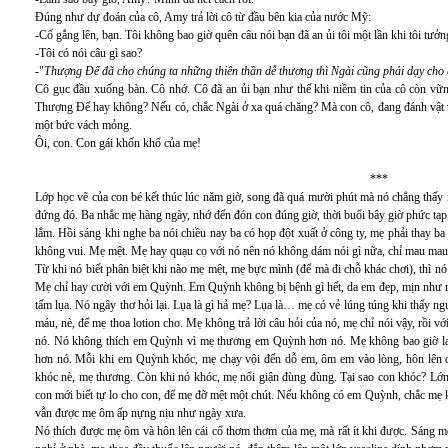
Đúng như dự đoán của cô, Amy trả lời cô từ đầu bên kia của nước Mỹ:
-Cố gắng lên, bạn. Tôi không bao giờ quên câu nói bạn đã an ủi tôi một lần khi tôi tư
-Tôi có nói câu gì sao?
-"
Thượng Đế đã cho chúng ta những thiên thần dễ thương thì Ngài cũng phải dạy cho
Cô gục đầu xuống bàn. Cô nhớ. Cô đã an ủi bạn như thế khi niềm tin của cô còn vữn
Thượng Đế hay không? Nếu có, chắc Ngài ở xa quá chăng? Mà con cô, đang đánh vật vớ
một bức vách mỏng.
Ôi, con. Con gái khốn khổ của mẹ!
***
Lớp học vẽ của con bé kết thúc lúc năm giờ, song đã quá mười phút mà nó chẳng thấy 
đứng đó. Ba nhắc mẹ hàng ngày, nhớ đến đón con đúng giờ, thời buổi bây giờ phức tạp,
lắm. Hồi sáng khi nghe ba nói chiều nay ba có họp đột xuất ở công ty, mẹ phải thay b
không vui. Mẹ mệt. Mẹ hay quạu cọ với nó nên nó không dám nói gì nữa, chỉ mau mau 
Từ khi nó biết phân biệt khi nào mẹ mệt, mẹ bực mình (để mà đi chỗ khác chơi), thì n
Mẹ chỉ hay cười với em Quỳnh. Em Quỳnh không bị bệnh gì hết, da em đẹp, mịn như n
tấm lụa. Nó ngây thơ hỏi lại. Lụa là gì hả mẹ? Lụa là… mẹ có vẻ lúng túng khi thấy ng
máu, nè, để mẹ thoa lotion cho. Mẹ không trả lời câu hỏi của nó, mẹ chỉ nói vậy, rồi vớ
nó. Nó không thích em Quỳnh vì mẹ thương em Quỳnh hơn nó. Mẹ không bao giờ l
hơn nó. Mỗi khi em Quỳnh khóc, mẹ chạy vội đến dỗ em, ôm em vào lòng, hôn lên 
khóc nè, mẹ thương. Còn khi nó khóc, mẹ nổi giận đùng đùng. Tại sao con khóc? Lớn
con mới biết tự lo cho con, để mẹ đỡ mệt một chút. Nếu không có em Quỳnh, chắc mẹ 
vẫn được mẹ ôm ấp nựng nịu như ngày xưa.
Nó thích được mẹ ôm và hôn lên cái cổ thơm thơm của mẹ, mà rất ít khi được. Sáng một