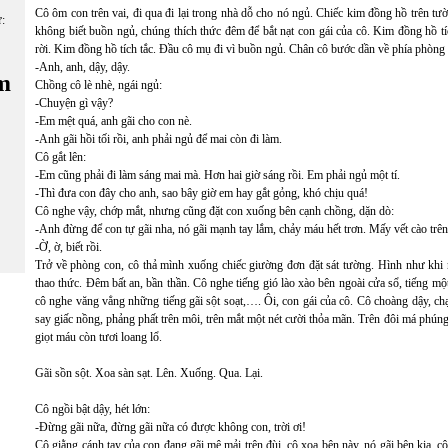
Cô ôm con trên vai, đi qua đi lại trong nhà dỗ cho nó ngủ. Chiếc kim đồng hồ trên 
ữ:
không biết buồn ngủ, chúng thích thức đêm để bắt nạt con gái của cô. Kim đồng hồ tí
rời. Kim đồng hồ tích tắc. Đầu cô mụ đi vì buồn ngủ. Chân cô bước dần về phía phòng 
-Anh, anh, dậy, dậy.
m
Chồng cô lè nhè, ngái ngủ:
-Chuyện gì vậy?
-Em mệt quá, anh gãi cho con nè.
-Anh gãi hồi tối rồi, anh phải ngủ để mai còn đi làm.
Cô gắt lên:
-Em cũng phải đi làm sáng mai mà. Hơn hai giờ sáng rồi. Em phải ngủ một tí.
-Thì đưa con đây cho anh, sao bây giờ em hay gắt gỏng, khó chịu quá!
Cô nghe vậy, chớp mắt, nhưng cũng đặt con xuống bên cạnh chồng, dặn dò:
-Anh đừng để con tự gãi nha, nó gãi mạnh tay lắm, chảy máu hết trơn. Mấy vết cào trên
-Ờ, ờ, biết rồi.
Trở về phòng con, cô thả mình xuống chiếc giường đơn đặt sát tường. Hình như kh
thao thức. Đêm bất an, bần thần. Cô nghe tiếng gió lào xào bên ngoài cửa sổ, tiếng m
cô nghe văng vẳng những tiếng gãi sột soạt,…. Ôi, con gái của cô. Cô choàng dậy, c
say giấc nồng, phảng phất trên môi, trên mắt một nét cười thỏa mãn. Trên đôi má phúng
giọt máu còn tươi loang lổ.
Gãi sồn sột. Xoa sàn sạt. Lên. Xuống. Qua. Lại.
Cô ngồi bật dậy, hét lớn:
-Đừng gãi nữa, đừng gãi nữa có được không con, trời ơi!
Cô giằng cánh tay của con đang gãi mê mải trên đùi, cô xoa bên này, nó gãi bên kia, c