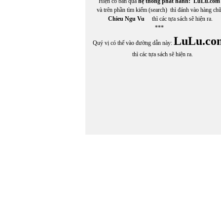
Hiện có bán qua
hệ thống phát hành:
LuLu.com
và trên phần tìm kiếm (search) thì đánh vào hàng ch
Chieu Ngu Vu
thì các tựa sách sẽ hiện ra.
***
LuLu.co
Quý vị có thể vào đường dẫn này:
thì các tựa sách sẽ hiện ra.