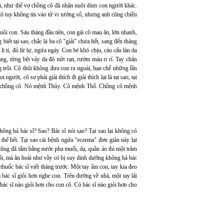
i, như thể vợ chồng cô đã nhận nuôi dùm con người khác.
ô tuy không tin vào tử vi tướng số, nhưng anh cũng chiều
i con. Sáu tháng đầu tiên, con gái cô mau ăn, lớn nhanh,
iết tại sao, chắc là ba cô "giải" chưa hết, sang đến tháng
i ti, đỏ lừ lự, ngứa ngáy. Con bé khó chịu, cào cấu làn da
g, từng bệt vảy da đỏ nứt rạn, rướm máu ri rỉ. Tay chân
rôi. Cô thôi không đưa con ra ngoài, hạn chế những lần
ười, cô sợ phải giải thích đi giải thích lại là tại sao, tại
i vợ chồng cô. Nó mệnh Thủy. Cô mệnh Thổ. Chồng cô mệnh
hông hả bác sĩ? Sao? Bác sĩ nói sao? Tại sao lại không có
thể hết. Tại sao cái bệnh ngứa "eczema" đơn giản này lại
 cũng đã tắm bằng nước pha muối, dạ, quần áo thì một trăm
ối, mà ăn hoài như vầy có bị suy dinh dưỡng không hả bác
a thuốc bác sĩ viết tháng trước. Một tay ẵm con, tay kia đeo
bác sĩ giỏi hơn nghe con. Trên đường về nhà, một tay lái
t bác sĩ nào giỏi hơn cho con cô. Có bác sĩ nào giỏi hơn cho