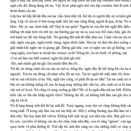
nghỉ ở nhà, mẹ thoa đầy thuốc lên người nó, đắp thêm lên một lớp vaseline dính nhơm 
ngồi yên đó, đừng đụng tới mẹ. Vậy là nó phải ngồi chờ cho lớp vaseline khô đi mới
thơm thơm của mẹ.
Lớp học kế tiếp đã bắt đầu mà mẹ vẫn chưa thấy tới. Kế đó có người đẩy nó ra khỏi gh
lang. Lớp vẽ của nó ở bên trong mall, nên lúc nào cũng đông người đi qua, đi lại. 
khóc. Mẹ ơi, sao chưa thấy tới? Hay là mẹ quên? Người nó run lên khi nghĩ đến điều đ
những vệt máu tươi rói ướt rịn, mẹ thường gạt tay nó ra, xoa xoa chỗ máu chảy, gãi c
trời hành tui dữ vậy hông biết. Nó giương đôi mắt đờ đẫn nhìn mẹ. Cánh cửa tai của n
mặt, ngứa sau gáy, ngứa trước bụng, ngứa dưới chân. Hai tay nó đưa lên đưa xuống s
giật mình khi nghe mẹ to giọng gắt. Đừng gãi nữa, con có nghe mẹ nói gì không, con 
càng ngứa, you have to break the vicious cycle! Đúng lúc, ba nó bước vô phòng, nạt:
-Con nít làm sao biết control, ngứa thì phải gãi chớ.
-Đó, anh muốn gãi thì gãi. Em muốn điên lên rồi…
Tới đó, tự dưng cánh cửa tai của nó mở ra, dỏng lên, nghe đầy đủ hết từng lời của ba 
nguyện. Xin ba mẹ đừng cãi nhau nữa, lỗi tại con. Tại nó ngứa tới mấy năm rồi ch
với nó mà với luôn cả ba. Mà, nghĩ cho cùng, có phải lỗi tại nó đâu? Tại mẹ sanh nó r
bầu nó mẹ không kiêng cữ, mẹ ăn lung tung những thứ cấm kỵ, nên sanh nó ra bị mang
vậy mà cứ la nó. Nó cũng có sung sướng gì đâu? Mẹ có bị ngứa đâu mà mẹ biết. Không
kiến cắn xé rần rần khắp người chưa? Những lúc đó, nó không biết làm sao gãi cho xu
cấp kỳ tơi tả.
Nó đi lang thang một hồi thì lạc mất lối. Xoay ngang, xoay dọc nó cũng không thấy cá
trong mall. Ở trong này làm sao mà mẹ thấy nó. Một ý tưởng thoáng qua đầu làm nó 
đón nữa. Mẹ hay than thở với ba. Không biết mắc nợ gì con nhỏ này nữa. Bây giờ có 
bỏ con, con hứa sẽ không cào da cho chảy máu nữa đâu, con sẽ ráng "ignore" cơn n
quay bước về phía đường lộ. Trời sắp tối, ánh đèn sáng rực của những chiếc xe chạy