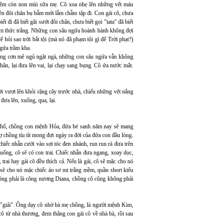
ềm còn non mùi sữa mẹ. Cô xoa nhẹ lên những vết máu
trên đôi chân bụ bẫm mới lẫm chẫm tập đi. Con gái cô, chưa
iết đi đã biết gãi sướt đôi chân, chưa biết gọi "tata" đã biết
đêm thức trắng. Những con sâu ngứa hoành hành không đợi
ể hỏi sao trời bắt tội (mà nó đã phạm tội gì để Trời phạt?)
gứa trầm kha.
ong cơn mê ngủ ngật ngà, những con sâu ngứa vẫn không
ân, lại đưa lên vai, lại chạy sang bụng. Cô ứa nước mắt.
i vượt lên khỏi rặng cây trước nhà, chiếu những vệt nắng
đưa lên, xuống, qua, lại.
Thổ, chồng con mệnh Hỏa, đứa bé sanh năm nay sẽ mang
 chồng tíu tít mong đợi ngày ra đời của đứa con đầu lòng.
hiếc nhẫn cưới vào sợi tóc đen nhánh, run run rà đưa trên
uống, cô sẽ có con trai. Chiếc nhẫn đưa ngang, xoay dọc,
rai hay gái cô đều thích cả. Nếu là gái, cô sẽ mặc cho nó
ô sẽ cho nó mặc chiếc áo sơ mi trắng mềm, quần short kiểu
ông phải là công nương Diana, chồng cô cũng không phải
h "giải". Ông dạy cô nhờ bà mẹ chồng, là người mệnh Kim,
từ nhà thương, đem thẳng con gái cô về nhà bà, rồi sau