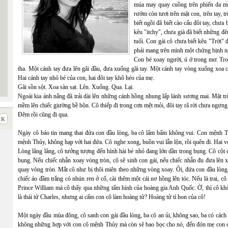
múa may quay cuồng trên phiến da m
rướm còn tươi trên mặt con, trên tay, 
biết ngồi đã biết cào cấu đôi tay, chưa b
kêu "itchy", chưa già đã biết những 
tuổi. Con gái cô chưa biết kêu "Trời" đ
phải mang trên mình một chứng bịnh n
Con bé xoay người, ú ớ trong mơ. Tr
tha. Một cánh tay đưa lên gãi đầu, đưa xuống gãi tay. Một cánh tay vòng xuống xoa ch
Hai cánh tay nhỏ bé của con, hai đôi tay khô héo của mẹ.
Gãi sồn sột. Xoa sàn sạt. Lên. Xuống. Qua. Lại.
Ngoài kia ánh nắng đã trải dài lên những cánh hồng nhung lấp lánh sương mai. Mặt trờ
mềm lên chiếc giường bề bộn. Cô thiếp đi trong cơn mệt mỏi, đôi tay rã rời chưa ngưng 
Đêm rồi cũng đi qua.
Ngày cô báo tin mang thai đứa con đầu lòng, ba cô lẩm bẩm không vui. Con mệnh 
mệnh Thủy, không hạp với hai đứa. Cô nghe xong, buồn vui lẫn lộn, rồi quên đi. Hai vợ
Lòng lâng lâng, cô tưởng tượng đến hình hài bé nhỏ đang lớn dần trong bụng. Cô cột c
bụng. Nếu chiếc nhẫn xoay vòng tròn, cô sẽ sinh con gái, nếu chiếc nhẫn đu đưa lên x
quay vòng tròn. Mắt cô như bị thôi miên theo những vòng xoay. Ôi, đứa con đầu lòng, t
chiếc áo đầm trắng có nhún ren ở cổ, cài thêm một cái nơ hồng lên tóc. Nếu là trai, c
Prince William mà cô thấy qua những tấm hình của hoàng gia Anh Quốc. Ờ, thì cô kh
là thái tử Charles, nhưng ai cấm con cô làm hoàng tử? Hoàng tử tí hon của cô!
Một ngày đầu mùa đông, cô sanh con gái đầu lòng, ba cô an ủi, không sao, ba có các
không những hợp với con cô mệnh Thủy mà còn sẽ bao bọc cho nó, đến đón mẹ con cô 