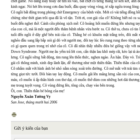
chơi game. Nó đang loay hoay để tìm lối vào, bất chợt có tiếng thắng xe ken két, ánh 
kinh ngạc. Nó hét lên trong cơn đau buốt, đầu quay vòng vòng, té xấp ngửa trong lòng
Cô ngồi bất động trong phòng chờ Emergency của bệnh viện. Mới có vài tiếng đồng hồ
chừng như thời gian trôi qua đã là vô tận. Trời ơi, con gái của cô! Không biết nó ra 
buốt đến nghẹt thở. Cánh cửa phòng xịch mở. Cô hoảng hốt muốn đứng lên nhưng tay c
của con cô, mà là một người đến thăm bệnh nhân vừa bước ra. Cô thở ra, chưa có tin
tuổi đến ngồi ở dãy ghế bên trái của cô. Thằng bé có khuôn mặt trắng trẻo, đôi mắt
nghẻo đầu sang lắp bắp nói gì đó với người mẹ, đôi tay lúc lẻo rung rung theo từng nh
có gì quen quen trong trí nhớ của cô. Cô đã nhìn thấy nhiều đứa bé giống vậy với 
Down Syndrome. Người mẹ âu yếm trả lời con, cẩn thận lau khô mép rãi, kéo lại tà áo
lưng. Cô ngồi sững bất động, tim rung lên thổn thức, nghẹn ngào. Ân hận. Dày vò. T
gái cô thông minh, xinh đẹp lành lặn, dễ thương như một thiên thần. Thiên thần của cô
Cô nhắm mắt với hình ảnh bé nhỏ nằm sóng xoải trên đường. Cô mở mắt với trái tim no
từng giọt tức tưởi. Đôi bàn tay lay động. Cô muốn gãi lên mảng lưng sần sùi của co
máu, cô muốn ủ ấp thân hình con thơ dại, cô muốn thở dùm con những hơi dài thương 
mẹ trong tuyệt vọng. Cô vùng đứng lên, tông cửa, chạy vào bên trong.
Ôi, con. Thiên thần bé bỏng của mẹ!
Nguyễn Xuân Tường Vy
San Jose, tháng mười hai 2006
Gửi ý kiến của bạn