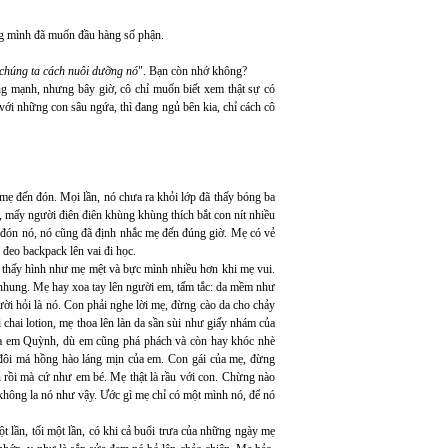
ởng mình đã muốn đầu hàng số phận.
 chúng ta cách nuôi dưỡng nó
". Bạn còn nhớ không?
g mạnh, nhưng bây giờ, cô chỉ muốn biết xem thật sự có
i những con sâu ngứa, thì đang ngủ bên kia, chỉ cách cô
mẹ đến đón. Mọi lần, nó chưa ra khỏi lớp đã thấy bóng ba
 mấy người điên điên khùng khùng thích bắt con nít nhiều
a đón nó, nó cũng đã định nhắc mẹ đến đúng giờ. Mẹ có vẻ
đeo backpack lên vai đi học.
ó thấy hình như mẹ mệt và bực mình nhiều hơn khi mẹ vui.
hung. Mẹ hay xoa tay lên người em, tấm tắc: da mềm như
ười hỏi là nó. Con phải nghe lời mẹ, đừng cào da cho chảy
i chai lotion, mẹ thoa lên làn da sần sùi như giấy nhám của
a em Quỳnh, dù em cũng phá phách và còn hay khóc nhè
đôi má hồng hào láng mịn của em. Con gái của mẹ, đừng
 rồi mà cứ như em bé. Mẹ thật là rầu với con. Chừng nào
không la nó như vậy. Ước gì mẹ chỉ có một mình nó, để nó
 lần, tối một lần, có khi cả buổi trưa của những ngày mẹ