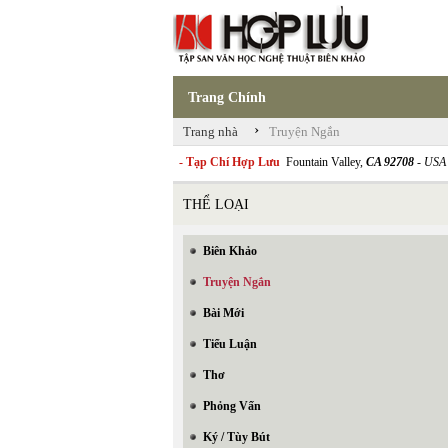
Trang Chính
›
Trang nhà
Truyện Ngắn
- Tạp Chí Hợp Lưu
Fountain Valley,
CA 92708
- USA
THỂ LOẠI
Biên Khảo
Truyện Ngắn
Bài Mới
Tiểu Luận
Thơ
Phỏng Vấn
Ký / Tùy Bút