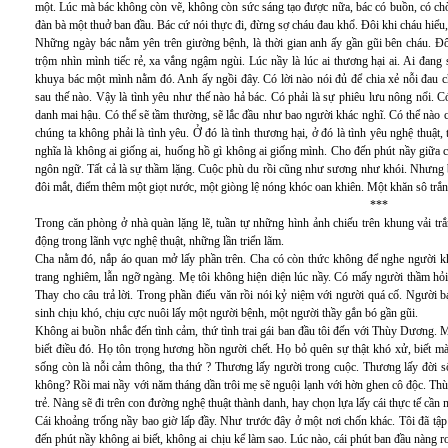
một. Lúc mà bác không còn vẽ, không còn sức sáng tạo được nữa, bác có buồn, có chờ
đàn bà một thuở ban đầu. Bác cứ nói thực đi, đừng sợ cháu đau khổ. Đôi khi cháu hiểu,
Những ngày bác nằm yên trên giường bệnh, là thời gian anh ấy gần gũi bên cháu. Đô
trộm nhìn mình tiếc rẻ, xa vắng ngậm ngùi. Lúc nầy là lúc ai thương hại ai. Ai đan
khuya bác một mình nằm đó. Anh ấy ngồi đây. Có lời nào nói đủ để chia xẻ nỗi đau c
sau thế nào. Vậy là tình yêu như thế nào hả bác. Có phải là sự phiêu lưu nông nổi. C
danh mai hậu. Có thể sẽ tầm thường, sẽ lắc đầu như bao người khác nghĩ. Có thể nào c
chúng ta không phải là tình yêu. Ở đó là tình thương hại, ở đó là tình yêu nghệ thuậ
nghĩa là không ai giống ai, huống hồ gì không ai giống mình. Cho đến phút nầy giữa ch
ngôn ngữ. Tất cả là sự thầm lặng. Cuộc phù du rồi cũng như sương như khói. Nhưng b
đôi mắt, điểm thêm một giọt nước, một giòng lệ nóng khóc oan khiên. Một khăn sô trắn
***
Trong căn phòng ở nhà quàn lặng lẽ, tuần tự những hình ảnh chiếu trên khung vải trắn
động trong lãnh vực nghệ thuật, những lần triển lãm.
Cha nằm đó, nắp áo quan mở lấy phần trên. Cha có còn thức không để nghe người k
trang nghiêm, lẫn ngỡ ngàng. Mẹ tôi không hiện diện lúc nầy. Có mấy người thầm hỏi.
Thay cho câu trả lời. Trong phần điếu văn rồi nói kỷ niệm với người quá cố. Ngườ
sinh chịu khó, chịu cực nuôi lấy một người bệnh, một người thầy gắn bó gần gũi.
Không ai buồn nhắc đến tình cảm, thứ tình trai gái ban đầu tôi đến với Thùy Dương.
biết điều đó. Họ tôn trọng hương hồn người chết. Họ bỏ quên sự thật khó xử, biết m
sống còn là nỗi cảm thông, tha thứ ? Thương lấy người trong cuộc. Thương lấy đời s
không? Rồi mai nầy với năm tháng dần trôi mẹ sẽ nguội lạnh với hờn ghen cô độc. Thù
trẻ. Nàng sẽ đi trên con đường nghệ thuật thành danh, hay chọn lựa lấy cái thực tế cần
Cái khoảng trống nầy bao giờ lấp đầy. Như trước đây ở một nơi chốn khác. Tôi đã tậ
đến phút nầy không ai biết, không ai chịu kể làm sao. Lúc nào, cái phút ban đầu nàng rơi