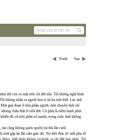
Trước
Sau
như thể còn có mặt trên cõi đời nầy. Tôi không nghĩ hình
Tôi không nhận ra người họa sĩ tài ba một thời. Lúc anh
. Một giai đoạn ở nửa phận người, một chuyện tình chỉ
 nhưng chân thật ở cuối đời. Có phải là niềm hạnh phúc
n khiên đổ vỡ trên phần số muộn, trong cuộc tình không
, mẹ cũng không quên quyền trả thù lần cuối.
i mới gặp lại lần cảm giác đó. Nó thôi thúc từ mối phụ tử
m bồng, biết phản kháng và bước ra cõi đời bay nhảy. Tôi