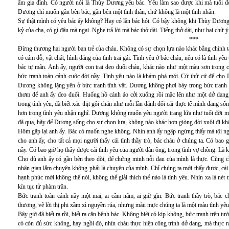
ấm gia đình. Có người nói là Thùy Dương yêu bác. Yêu làm sao được khi mà tuổi đờ
Dương chỉ muốn gần bên bác, gần bên một tình thân, chứ không là một tình nhân.
Sự thật mình có yêu bác ấy không? Hay có lần bác hỏi. Có bậy không khi Thùy Dương cò
kỷ của cha, có gì đâu mà ngại. Nghe trả lời mà bác thở dài. Tiếng thở dài, như hai chữ ý 
***
Đừng thương hại người bạn trẻ của cháu. Không có sự chọn lựa nào khác bằng chính 
có cám dỗ, vật chất, hình dáng của tình trai gái. Tình yêu ở bác cháu, nếu có là tình yê
bác tự mãn. Anh ấy, người con trai đeo đuổi cháu, khác nào như một màu sơn trong 
bức tranh toàn cảnh cuộc đời nầy. Tình yêu nào là khám phá mới. Cứ thử cứ để cho D
Dương không lặng yên ở bức tranh tĩnh vật. Dương không phơi bày trong bức tranh 
thơm để anh ấy đeo đuổi. Huống hồ cánh áo cởi xuống rồi mặc lên như một dở dan
trong tình yêu, đã biết xác thịt gối chăn như mỗi lần đánh đổi cái thực tế mình đang 
hơn trong tình yêu nhận nghĩ. Dương không muốn yêu người trang lứa như tuổi đời m
đã qua, hãy để Dương sống cho sự chọn lựa, không nào khác hơn giòng đời xuôi đi k
Hôm gặp lại anh ấy. Bác có muốn nghe không. Nhìn anh ấy ngập ngừng thấy mà tội ng
cho anh ấy, cho tất cả mọi người thấy cái tình thầy trò, bác cháu ở chúng ta. Có bao 
nầy. Có bao giờ họ thấy được cái tình yêu của người đàn ông, trong tình vợ chồng. Là
Cho dù anh ấy có gần bên theo dõi, để chứng minh nỗi đau của mình là thực. Cũng ch
nhân gian lắm chuyện không phải là chuyện của mình. Chỉ chúng ta mới thấy được, cái
hạnh phúc mới không thể nói, không thể giải thích thế nào là tình yêu. Nhìn xa là né
kín tục tử phàm trần.
Bức tranh toàn cảnh nầy một mai, ai cầm nắm, ai giữ gìn. Bức tranh thầy trò, bác c
thương, vẽ lời thị phi xầm xì nguyền rủa, nhưng màu mực chúng ta là một màu tình yêu
Bây giờ đã biết ra rồi, biết ra căn bệnh bác. Không biêt có kịp không, bức tranh trên t
có còn đủ sức không, hay ngồi đó, nhìn cháu thực hiện công trình dở dang, mà thực ra