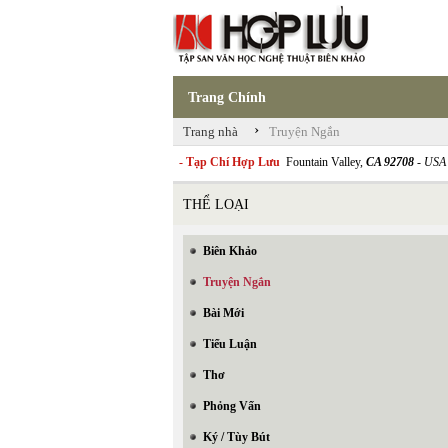
Trang Chính
›
Trang nhà
Truyện Ngắn
- Tạp Chí Hợp Lưu
Fountain Valley,
CA 92708
- USA
THỂ LOẠI
Biên Khảo
Truyện Ngắn
Bài Mới
Tiểu Luận
Thơ
Phỏng Vấn
Ký / Tùy Bút