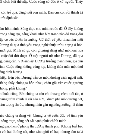
i cách biệt thế nầy. Cuộc sống cô độc ở xứ người, Thùy
n trẻ quá, đáng tuổi con mình. Bạn của con rồi thành tri
trời định sẵn.
tâm hồn mình. Sống thực cho mình trước đã. Ở đây không
u trong sáng tạo, sảng khoái như bức tranh nào đó trong đời
cây cọ bác tô lên hạ xuống. Cứ thử, cứ yêu nhau như một
ương đi qua tình yêu trong nghệ thuật trừu tượng ở bác.
mời gọi. Mình có gì, còn gì xứng đáng như một loài hoa
g cuộc đời đứt đoạn. Ở một người nữ như Dương, đã qua
sống, đang cần. Với anh ấy Dương trưởng thành hơn, già dặn
ình. Cuộc sống không cùng kịp, không thỏa mãn một thời
hông định hướng.
hiệp. Bên bác, Dương vẫn có một khoảng cách ngoài mặt,
giờ họ thấy chúng ta hôn nhau, chăn gối trên chiếc giường
 không, phải không?
ỉ hoài công. Bởi chúng ta còn có khoảng cách tuổi tác, ở
 vụng trộm chính là cái náo nức, khám phá một đường nét,
t trừu tượng ẩn ức, nhưng nhìn gần nghiêng xuống, là thầm
háu chúng ta đang vẽ. Chúng ta vẽ cuộc đời, vẽ tình yêu
 sống thực, sống hết cái hạnh phúc chính mình.
ường giao hẹn ở phòng thị trưởng thành phố. Không biết bác
 với hai đường nét, như cảnh giới có hai, nhưng tâm ta là