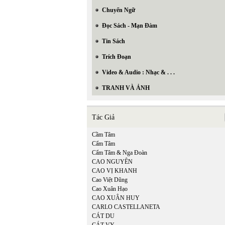
Chuyển Ngữ
Đọc Sách - Mạn Đàm
Tin Sách
Trích Đoạn
Video & Audio : Nhạc & . . .
TRANH VÀ ẢNH
Tác Giả
Cầm Tâm
Cẩm Tâm
Cẩm Tâm & Nga Đoàn
CAO NGUYÊN
CAO VỊ KHANH
Cao Việt Dũng
Cao Xuân Hạo
CAO XUÂN HUY
CARLO CASTELLANETA
CÁT DU