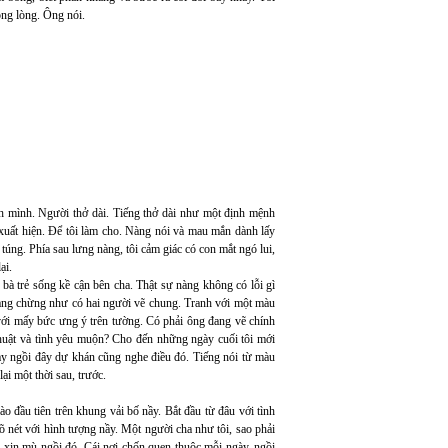
ong lòng. Ông nói.
nh mình. Người thở dài. Tiếng thở dài như một định mệnh
 xuất hiện. Để tôi làm cho. Nàng nói và mau mắn dành lấy
túng. Phía sau lưng nàng, tôi cảm giác có con mắt ngó lui,
ại.
bà trẻ sống kề cận bên cha. Thật sự nàng không có lỗi gì
 dang chừng như có hai người vẽ chung. Tranh với một màu
ới mấy bức ưng ý trên tường. Có phải ông đang vẽ chính
 thuật và tình yêu muộn? Cho đến những ngày cuối tôi mới
ay ngồi đây dự khán cũng nghe điều đó. Tiếng nói từ màu
ại một thời sau, trước.
o đầu tiên trên khung vải bố nầy. Bắt đầu từ đâu với tình
 nét với hình tượng nầy. Một người cha như tôi, sao phải
n xin mù ngồi đó. Cái nơi chốn quen thuộc mỗi ngày, ngồi