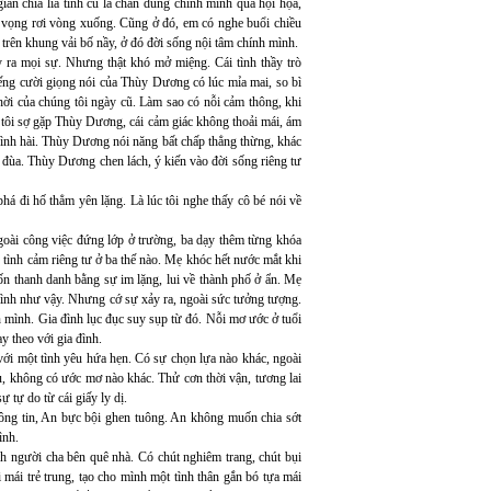
an chia lìa tình cũ là chân dung chính mình qua hội họa,
vọng rơi vòng xuống. Cũng ở đó, em có nghe buổi chiều
n trên khung vải bố nầy, ở đó đời sống nội tâm chính mình.
 ra mọi sự. Nhưng thật khó mở miệng. Cái tình thầy trò
iếng cười giọng nói của Thùy Dương có lúc mỉa mai, so bì
hời của chúng tôi ngày cũ. Làm sao có nỗi cảm thông, khi
m tôi sợ gặp Thùy Dương, cái cảm giác không thoải mái, ám
hình hài. Thùy Dương nói năng bất chấp thẳng thừng, khác
 đùa. Thùy Dương chen lách, ý kiến vào đời sống riêng tư
á đi hố thẳm yên lặng. Là lúc tôi nghe thấy cô bé nói về
oài công việc đứng lớp ở trường, ba dạy thêm từng khóa
 tình cảm riêng tư ở ba thế nào. Mẹ khóc hết nước mắt khi
trốn thanh danh bằng sự im lặng, lui về thành phố ở ẩn. Mẹ
mình như vậy. Nhưng cớ sự xảy ra, ngoài sức tưởng tượng.
ân mình. Gia đình lục đục suy sụp từ đó. Nỗi mơ ước ở tuổi
ạy theo với gia đình.
ới một tình yêu hứa hẹn. Có sự chọn lựa nào khác, ngoài
u, không có ước mơ nào khác. Thử cơn thời vận, tương lai
ự tự do từ cái giấy ly dị.
ông tin, An bực bội ghen tuông. An không muốn chia sớt
ình.
 người cha bên quê nhà. Có chút nghiêm trang, chút bụi
i mái trẻ trung, tạo cho mình một tình thân gắn bó tựa mái