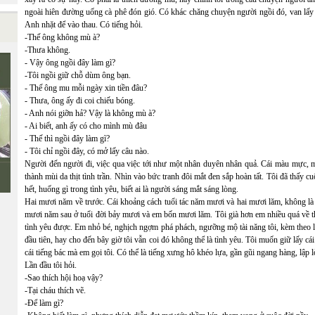
ngoài hiên đường uống cà phê đón gió. Có khác chăng chuyện người ngồi đó, van lấy cu
Anh nhặt để vào thau. Có tiếng hỏi.
-Thế ông không mù à?
-Thưa không.
- Vậy ông ngồi đây làm gì?
-Tôi ngồi giữ chỗ dùm ông bạn.
- Thế ông mu mỗi ngày xin tiền đâu?
- Thưa, ông ấy đi coi chiếu bóng.
- Anh nói giỡn hả? Vậy là không mù à?
- Ai biết, anh ấy có cho mình mù đâu
- Thế thì ngồi đây làm gì?
- Tôi chỉ ngồi đây, có mở lấy câu nào.
Người đến người đi, việc qua việc tới như một nhân duyên nhân quả. Cái màu mực, mù
thành mùi da thịt tình trần. Nhìn vào bức tranh đôi mắt đen sắp hoàn tất. Tôi đã thấy 
hết, huống gì trong tình yêu, biết ai là người sáng mắt sáng lòng.
Hai mươi năm về trước. Cái khoảng cách tuổi tác năm mươi và hai mươi lăm, không là 
mươi năm sau ở tuổi đời bảy mươi và em bốn mươi lăm. Tôi già hơn em nhiều quá về thể 
tình yêu được. Em nhỏ bé, nghịch ngợm phá phách, ngưỡng mộ tài năng tôi, kèm theo là 
đầu tiên, hay cho đến bây giờ tôi vẫn coi đó không thể là tình yêu. Tôi muốn giữ lấy c
cái tiếng bác mà em gọi tôi. Có thể là tiếng xưng hô khéo lựa, gần gũi ngang hàng, lập 
Lần đầu tôi hỏi.
-Sao thích hội hoạ vậy?
-Tại cháu thích vẽ.
-Để làm gì?