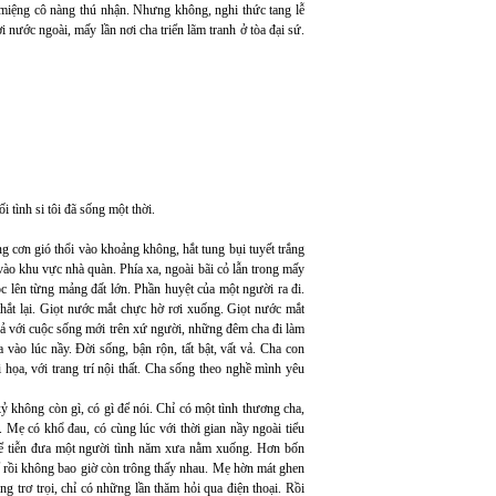
h miệng cô nàng thú nhận. Nhưng không, nghi thức tang lễ
 nước ngoài, mấy lần nơi cha triển lãm tranh ở tòa đại sứ.
 tình si tôi đã sống một thời.
ng cơn gió thổi vào khoảng không, hắt tung bụi tuyết trắng
o khu vực nhà quàn. Phía xa, ngoài bãi cỏ lẫn trong mấy
óc lên từng mảng đất lớn. Phần huyệt của một người ra đi.
 thắt lại. Giọt nước mắt chực hờ rơi xuống. Giọt nước mắt
vả với cuộc sống mới trên xứ người, những đêm cha đi làm
vào lúc nầy. Đời sống, bận rộn, tất bật, vất vả. Cha con
 họa, với trang trí nội thất. Cha sống theo nghề mình yêu
kỷ không còn gì, có gì để nói. Chỉ có một tình thương cha,
 Mẹ có khổ đau, có cùng lúc với thời gian nầy ngoài tiểu
 để tiễn đưa một người tình năm xưa nằm xuống. Hơn bốn
để rồi không bao giờ còn trông thấy nhau. Mẹ hờn mát ghen
 trơ trọi, chỉ có những lần thăm hỏi qua điện thoại. Rồi