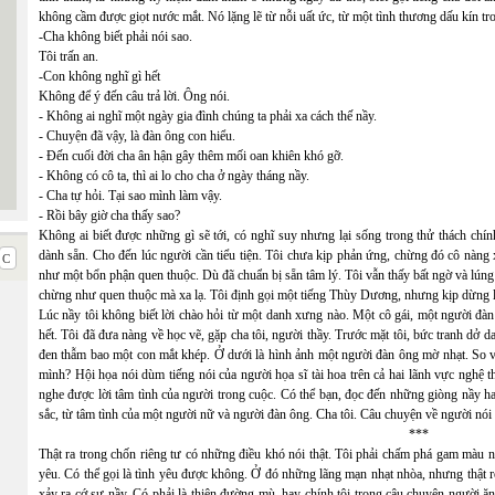
không cầm được giọt nước mắt. Nó lặng lẽ từ nỗi uất ức, từ một tình thương dấu kín tr
-Cha không biết phải nói sao.
Tôi trấn an.
-Con không nghĩ gì hết
Không để ý đến câu trả lời. Ông nói.
- Không ai nghĩ một ngày gia đình chúng ta phải xa cách thế nầy.
- Chuyện đã vậy, là đàn ông con hiểu.
- Đến cuối đời cha ân hận gây thêm mối oan khiên khó gỡ.
- Không có cô ta, thì ai lo cho cha ở ngày tháng nầy.
- Cha tự hỏi. Tại sao mình làm vậy.
- Rồi bây giờ cha thấy sao?
Không ai biết được những gì sẽ tới, có nghĩ suy nhưng lại sống trong thử thách chí
dành sẵn. Cho đến lúc người cần tiểu tiện. Tôi chưa kịp phản ứng, chừng đó cô nàng
như một bổn phận quen thuộc. Dù đã chuẩn bị sẵn tâm lý. Tôi vẫn thấy bất ngờ và lúng 
chừng như quen thuộc mà xa lạ. Tôi định gọi một tiếng Thùy Dương, nhưng kịp dừng l
Lúc nầy tôi không biết lời chào hỏi từ một danh xưng nào. Một cô gái, một người đàn 
hết. Tôi đã đưa nàng về học vẽ, gặp cha tôi, người thầy. Trước mặt tôi, bức tranh dở
đen thẫm bao một con mắt khép. Ở dưới là hình ảnh một người đàn ông mờ nhạt. So v
mình? Hội họa nói dùm tiếng nói của người họa sĩ tài hoa trên cả hai lãnh vực nghệ
nghe được lời tâm tình của người trong cuộc. Có thể bạn, đọc đến những giòng nầy h
sắc, từ tâm tình của một người nữ và người đàn ông. Cha tôi. Câu chuyện về người nói l
***
Thật ra trong chốn riêng tư có những điều khó nói thật. Tôi phải chấm phá gam màu nà
yêu. Có thể gọi là tình yêu được không. Ở đó những lãng mạn nhạt nhòa, nhưng thật rõ
xảy ra cớ sự nầy. Có phải là thiên đường mù, hay chính tôi trong câu chuyện người ă