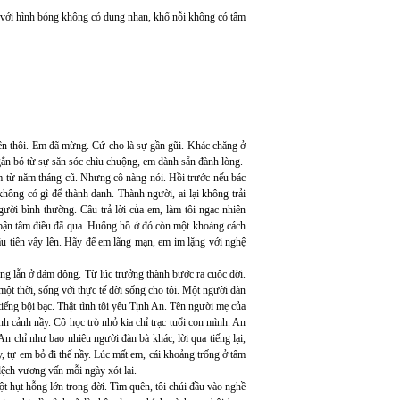
g với hình bóng không có dung nhan, khổ nỗi không có tâm
 tên thôi. Em đã mừng. Cứ cho là sự gần gũi. Khác chăng ở
 gắn bó từ sự săn sóc chìu chuộng, em dành sẵn đành lòng.
ảm từ năm tháng cũ. Nhưng cô nàng nói. Hồi trước nếu bác
không có gì để thành danh. Thành người, ai lại không trải
gười bình thường. Câu trả lời của em, làm tôi ngạc nhiên
i bận tâm điều đã qua. Huống hồ ở đó còn một khoảng cách
ầu tiên vấy lên. Hãy để em lãng mạn, em im lặng với nghệ
ng lẫn ở đám đông. Từ lúc trưởng thành bước ra cuộc đời.
t thời, sống với thực tế đời sống cho tôi. Một người đàn
tiếng bội bạc. Thật tình tôi yêu Tịnh An. Tên người mẹ của
 cảnh nầy. Cô học trò nhỏ kia chỉ trạc tuổi con mình. An
n chỉ như bao nhiêu người đàn bà khác, lời qua tiếng lại,
, tự em bỏ đi thế nầy. Lúc mất em, cái khoảng trống ở tâm
lệch vương vấn mỗi ngày xót lại.
một hụt hỗng lớn trong đời. Tìm quên, tôi chúi đầu vào nghề