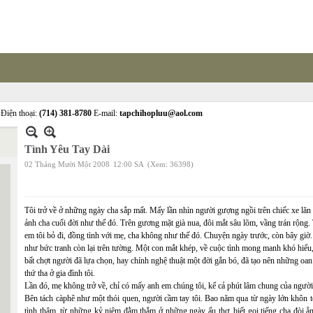
Điện thoại:
(714) 381-8780
E-mail:
tapchihopluu@aol.com
Tình Yêu Tay Dài
02 Tháng Mười Một 2008
12:00 SA
(Xem: 36398)
Tôi trở về ở những ngày cha sắp mất. Mấy lần nhìn người gượng ngồi trên chiếc xe lăn 
ảnh cha cuối đời như thế đó. Trên gương mặt già nua, đôi mắt sâu lõm, vầng trán rộng. 
em tôi bỏ đi, đồng tình với mẹ, cha không như thế đó. Chuyện ngày trước, còn bây giờ
như bức tranh còn lại trên tường. Một con mắt khép, về cuộc tình mong manh khó hiểu,
bất chợt người đã lựa chọn, hay chính nghệ thuật một đời gắn bó, đã tạo nên những oa
thứ tha ở gia đình tôi.
Lần đó, mẹ không trở về, chỉ có mấy anh em chúng tôi, kể cả phút lâm chung của người
Bên tách càphê như một thói quen, người cầm tay tôi. Bao năm qua từ ngày lớn khôn tô
tình thâm, từ những kỷ niệm đằm thắm ở những ngày ấu thơ, biết gọi tiếng cha đòi ẵ