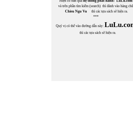
Hiện có bán qua
hệ thống phát hành:
LuLu.com
Cù Hựu
và trên phần tìm kiếm (search) thì đánh vào hàng ch
Cung Tích Biền
Chieu Ngu Vu
thì các tựa sách sẽ hiện ra.
***
LuLu.co
Quý vị có thể vào đường dẫn này:
thì các tựa sách sẽ hiện ra.