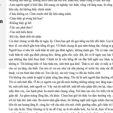
-Không biết làm gì, nhưng thích diễn đạt mơ ước thầm kín, tham vọng ở cuộc đời nầy.
-Làm người nghệ sĩ khổ lắm. Đã mang cái nghiệp vào thân, sống với lãng mạn, là sốn
ữ:
hồn nầy, thì không thấy chính mình.
-Cháu không sợ. Cháu muốn thử lấy khả năng mình.
-Cháu thấy gì trong hội họa?
m
-Không thấy gì hết.
-Vậy sao phải theo?
-Vào mới hiểu được.
-Đã vậy, đành thôi tôi nhận.
Coi như chúng ta bắt đầu từ ngày ấy. Chưa bao giờ tôi gọi tiếng em khi đối diện. Gọi
thực tế, em nhích gần hơn tiếng tôi gọi. Vô hình chung đi qua năm tháng dài, chúng ta
Người họa sĩ như tôi xuất thân từ một gia đình nghèo, không danh giá. Tôi có mặc c
xuất thân từ một gia đình phong lưu, đứng giữa rốn cuộc đời, thì có lẽ ngày nay bác 
qua những đau khổ thua thiệt. Chính nó là vốn liếng để cái đầu biết nghĩ suy khác n
không ít. Tôi không hiểu về bản thân em, một thời quá khứ. Thật ra xứ nầy có mấy a
cho sự im lặng cần thiết. Em nói cứ coi em như cái nền phong vẽ trước lúc màu sắc đ
thuật, và em bình tâm nhìn nó. Em cầu kỳ, em nói vòng vo đôi lúc buồn cười.
Tôi không cho mình là nghệ sĩ phải sống làm dáng. Tôi chỉ là một người tầm thường số
Tôi có mối tình đầu. Ở đó có người con gái đã nuôi dưỡng những mộng mơ, lãng mạn mộ
bà, một mối tình, một người vợ. Vậy mà tôi mất hết, mất hết nửa phận đời còn lại, chịu 
mấy đứa con, của hạnh phúc ba mươi năm chung sống. Nói làm sao cho An hiểu với tình
giận dữ. An ghen tuông lồng lộn, rồi khóc. Chưa bao giờ tôi thấy An tầm thường vậy. A
ích kỷ hận thù tình cảm. Ba mươi năm gần nhau, tôi không nghĩ một ngày mình chia tay
hồn tôi tan hoang lặng lẽ, cùng lúc với căn nhà cửa mở, chiếc giường nằm, gối chăn xô 
Lúc nầy là lúc Thùy Dương có lý do để ở lại, an ủi tôi nhiều hơn. An bỏ đi, thực tế là 