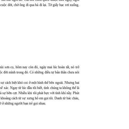
ộc đời, chờ ông đi qua bà đi lại. Tờ giấy bạc rơi xuống.
i sơn cọ, hôm nay còn đó, ngày mai lúc hoàn tất, nó trở
cuộc đời mình trong đó. Có những điều tự bản thân chưa nói
sự cách biệt khó coi ở một hình thể bên ngoài. Nhưng hai
xác. Ngay từ lúc đầu tôi biết, tình chúng ta không thể là
sự bỡn cợt. Nhiều khi tôi phát bực với tính khí nầy. Phút
ái khoảng cách từ sự xưng hô em gọi tôi. Danh từ bác cháu,
lờ ở những người bạn trẻ gọi nhau.