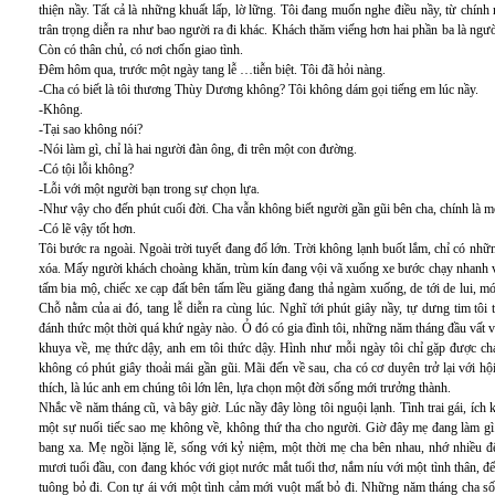
thiện nầy. Tất cả là những khuất lấp, lờ lững. Tôi đang muốn nghe điều nầy, từ chín
trân trọng diễn ra như bao người ra đi khác. Khách thăm viếng hơn hai phần ba là người
Còn có thân chủ, có nơi chốn giao tình.
Đêm hôm qua, trước một ngày tang lễ …tiễn biệt. Tôi đã hỏi nàng.
-Cha có biết là tôi thương Thùy Dương không? Tôi không dám gọi tiếng em lúc nầy.
-Không.
-Tại sao không nói?
-Nói làm gì, chỉ là hai người đàn ông, đi trên một con đường.
-Có tội lỗi không?
-Lỗi với một người bạn trong sự chọn lựa.
-Như vậy cho đến phút cuối đời. Cha vẫn không biết người gần gũi bên cha, chính là mối
-Có lẽ vậy tốt hơn.
Tôi bước ra ngoài. Ngoài trời tuyết đang đổ lớn. Trời không lạnh buốt lắm, chỉ có nhữ
xóa. Mấy người khách choàng khăn, trùm kín đang vội vã xuống xe bước chạy nhanh và
tấm bia mộ, chiếc xe cạp đất bên tấm lều giăng đang thả ngàm xuống, de tới de lui, m
Chỗ nằm của ai đó, tang lễ diễn ra cùng lúc. Nghĩ tới phút giây nầy, tự dưng tim tôi
đánh thức một thời quá khứ ngày nào. Ỏ đó có gia đình tôi, những năm tháng đầu vất 
khuya về, mẹ thức dậy, anh em tôi thức dậy. Hình như mỗi ngày tôi chỉ gặp được cha 
không có phút giây thoải mái gần gũi. Mãi đến về sau, cha có cơ duyên trở lại với hội
thích, là lúc anh em chúng tôi lớn lên, lựa chọn một đời sống mới trưởng thành.
Nhắc về năm tháng cũ, và bây giờ. Lúc nầy đây lòng tôi nguội lạnh. Tình trai gái, ích 
một sự nuối tiếc sao mẹ không về, không thứ tha cho người. Giờ đây mẹ đang làm gì.
bang xa. Mẹ ngồi lặng lẽ, sống với kỷ niệm, một thời mẹ cha bên nhau, nhớ nhiều
mươi tuổi đầu, con đang khóc với giọt nước mắt tuổi thơ, nắm níu với một tình thân, 
tuông bỏ đi. Con tự ái với một tình cảm mới vuột mất bỏ đi. Những năm tháng cha sống