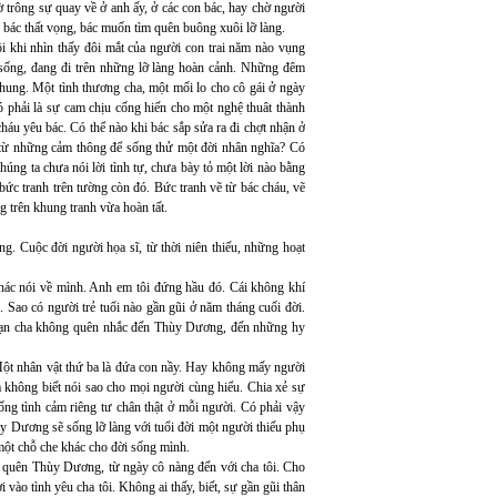
 trông sự quay về ở anh ấy, ở các con bác, hay chờ người
 bác thất vọng, bác muốn tìm quên buông xuôi lỡ làng.
i khi nhìn thấy đôi mắt của người con trai năm nào vụng
g sống, đang đi trên những lỡ làng hoàn cảnh. Những đêm
hung. Một tình thương cha, một mối lo cho cô gái ở ngày
ó phải là sự cam chịu cống hiến cho một nghệ thuât thành
háu yêu bác. Có thể nào khi bác sắp sửa ra đi chợt nhận ở
t, từ những cảm thông để sống thử một đời nhân nghĩa? Có
úng ta chưa nói lời tình tự, chưa bày tỏ một lời nào bằng
ức tranh trên tường còn đó. Bức tranh vẽ từ bác cháu, vẽ
g trên khung tranh vừa hoàn tất.
g. Cuộc đời người họa sĩ, từ thời niên thiếu, những hoạt
hác nói về mình. Anh em tôi đứng hầu đó. Cái không khí
 Sao có người trẻ tuổi nào gần gũi ở năm tháng cuối đời.
i bạn cha không quên nhắc đến Thùy Dương, đến những hy
 Một nhân vật thứ ba là đứa con nầy. Hay không mấy người
à không biết nói sao cho mọi người cùng hiểu. Chia xẻ sự
ống tình cảm riêng tư chân thật ở mỗi người. Có phải vậy
y Dương sẽ sống lỡ làng với tuổi đời một người thiếu phụ
 một chỗ che khác cho đời sống mình.
p quên Thùy Dương, từ ngày cô nàng đến với cha tôi. Cho
 vào tình yêu cha tôi. Không ai thấy, biết, sự gần gũi thân