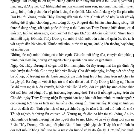
nghiệp. Tôi không muốn người chung quanh nhìn thấy nỗi đau ở tôi. Giải quyết thời gi
màu sắc, đường nét. Cứ tưởng như nụ hôn em một màu son, một màu nâu thẫm tuyệt 
vàng, lời tự tình phân trần và phản kháng ở cuộc đời. Màu sắc tôi đang vấy lên pha trộ
Đôi khi tôi không muốn Thùy Dương đến với tôi nữa. Chính cô bé nầy là cái cớ xảy
không thể lý giải, cho lòng ghen tuông đố kỵ, ở người đàn bà lâu năm chung sống. T
thực tế đang sống, cái hạnh phúc lờ lững ở tôi. Làm sao Thùy Dương hiểu được, cái t
tuổi đời, tuổi tác nhận nghĩ, cách xa một thời quá khứ đổi dời của đất nước. Nhiều hô
ảnh mỗi ngày. Đôi mắt Thùy Dương soi mói từ chút một trên thân thể quần áo, tóc tai 
với người đàn bà năm cũ. Khuôn mặt nhỏ, nước da ngăm, lanh lẹ liến thoắng hay bông
tôi nhiều quá.
Những lúc một mình không có ai bên cạnh. Cần câu nói bông đùa, chuyện tầm phào, ph
mình, nói mấy lần, nhưng với người chung quanh như một lời giới thiệu.
Ngày đó, Thùy Dương là cô gái mới lớn, hạnh phúc đủ đầy trong mái ấm gia đình. Ng
toán luyện thi ở nhà. Cứ tưởng bình yên là vậy. Cho đến một ngày, không biết đời sống
ba bỏ lớp, bỏ trường mà đi. Cuối cùng cả gia đình lặng lẽ rút lui, chạy trốn nợ, chạy 
ba gây gỗ. Ba tằng tịu với cô học trò nhỏ nào đó có thai. Thùy Dương không nghĩ ba 
Ba đổ thừa mẹ đi buôn chuyến, bị bắt nhiều lần lỗ vốn, đôi khi phải hy sinh cả bản th
đời mới lớn, với bằng hữu, gái trai cùng lớp, cùng thời. Tất cả là nỗi ngỡ ngàng, trốn ch
Cho đến ngày Thùy Dương nhận lời người đàn ông lớn tuổi hơn mình, ra nước ngoài v
con đường bứt phá xa lánh mọi tai tiếng chịu đựng tủi nhục lúc nầy. Không có tình yê
là tự do đánh đổi. Tình yêu mặc cả trả giá chịu đựng, ba năm ái ân với thứ tình hờ, chờ s
Tôi tội nghiệp ở những lần chuyện kể. Nhưng người đàn bà bên tôi thì không. An kh
chút tình, dù là tình thương hại cho người đàn bà nào khác, kể cả kẻ ấy đáng tuổi con m
Phần Thùy Dương. Cô nàng nói phút đầu, đi học nghề gặp bác. Thấy bắt nhớ hình ảnh
đời mệt mỏi. Không hiểu sao lại là nét cuốn hút để có lý do gần lại. Hơn thế, bác thoả