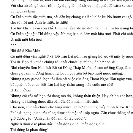
Vứt cha nó cái gô cơm, tôi nhảy dựng lên, té tát vọt một phát đã cách xa co
vùng chạy biến.
Cu Điền cười sặc cười sụa, cái đầu bự chảng cứ lắc lư lắc lư. Nó lượm cái gô
cho tôi rồi nói: Anh lẹ thiệt, lẹ thiệt!
Tôi tức khí: Lẹ cái con khỉ. Con mai gầm đó nó đớp một phát thì toi mạng ta
Cu Điền gật gật: Thì đúng vậy. Nhưng lẹ quá, làm mất bữa tươi. Phải chi 
Ừ, mất một bữa tươi!
***
Hồi đó ở Khả Môn…
Có một đêm văn nghệ ở xã. Bố Tàu Lai nổi máu giang hồ, ực vô mấy ly rượu r
Thì đi. Bọn tàu cuốc chúng tôi chải chuốt lại mình, lên bờ bao, đi.
Nhớ chuyện Sơn Nam hát Bộ xứ Đồng Tháp Mười, bà con né ông Cọp, làm nh
chung quanh thưởng lãm, ông Cọp ngồi trên bờ bao nuốt nước miếng.
Những ngày giờ đó, bọn tôi làm cái việc của ông Thoại Ngọc Hầu ngày xưa,
bớt phèn bớt chua. Bố Tàu Lai hay thậm xưng: tàu cuốc mở cõi!
Ừ, thì mở cõi.
Nhưng cái cõi mà bọn tôi đang mở đó, không thân thiện. Hay chính xác hơn,
chúng tôi không được dân bản địa đón nhận nhiệt tình.
Cho nên, có chải chuốt cho láng mượt lên bờ, thì cũng thấy mình lẻ loi. Khô
Phúc đi ngoại giao, rồi cũng được hát một bài sấp ngửa. Gần chục thằng cả
giờ được gào: "Anh chán đời anh đi tàu cuốc!".
Nghe ở dưới ó ré phản đối: Phản động quá! Phản động quá!
Thì đúng là phản động!