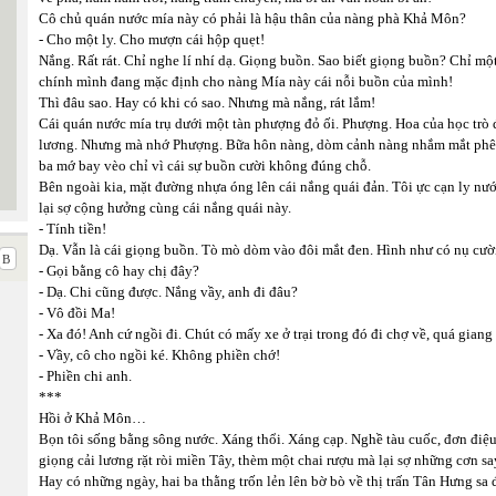
Cô chủ quán nước mía này có phải là hậu thân của nàng phà Khả Môn?
- Cho một ly. Cho mượn cái hộp quẹt!
Nắng. Rất rát. Chỉ nghe lí nhí dạ. Giọng buồn. Sao biết giọng buồn? Chỉ mộ
chính mình đang mặc định cho nàng Mía này cái nỗi buồn của mình!
Thì đâu sao. Hay có khi có sao. Nhưng mà nắng, rát lắm!
Cái quán nước mía trụ dưới một tàn phượng đỏ ối. Phượng. Hoa của học trò đ
lương. Nhưng mà nhớ Phượng. Bữa hôn nàng, dòm cảnh nàng nhắm mắt phê phê
ba mớ bay vèo chỉ vì cái sự buồn cười không đúng chỗ.
Bên ngoài kia, mặt đường nhựa óng lên cái nắng quái đản. Tôi ực cạn ly n
lại sợ cộng hưởng cùng cái nắng quái này.
- Tính tiền!
Dạ. Vẫn là cái giọng buồn. Tò mò dòm vào đôi mắt đen. Hình như có nụ cười
- Gọi bằng cô hay chị đây?
- Dạ. Chi cũng được. Nắng vầy, anh đi đâu?
- Vô đồi Ma!
- Xa đó! Anh cứ ngồi đi. Chút có mấy xe ở trại trong đó đi chợ về, quá giang
- Vầy, cô cho ngồi ké. Không phiền chớ!
- Phiền chi anh.
***
Hồi ở Khả Môn…
Bọn tôi sống bằng sông nước. Xáng thổi. Xáng cạp. Nghề tàu cuốc, đơn điệu
giọng cải lương rặt ròi miền Tây, thèm một chai rượu mà lại sợ những cơn sa
Hay có những ngày, hai ba thằng trốn lẻn lên bờ bò về thị trấn Tân Hưng sa