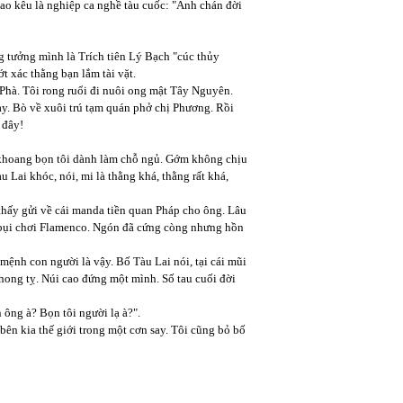
gao kêu là nghiệp ca nghề tàu cuốc: "Anh chán đời
g tưởng mình là Trích tiên Lý Bạch "cúc thủy
t xác thằng bạn lắm tài vặt.
hà. Tôi rong ruổi đi nuôi ong mật Tây Nguyên.
tay. Bò về xuôi trú tạm quán phở chị Phương. Rồi
 đây!
 khoang bọn tôi dành làm chỗ ngủ. Gớm không chịu
 Lai khóc, nói, mi là thằng khá, thằng rất khá,
 thấy gửi về cái manda tiền quan Pháp cho ông. Lâu
đầy bụi chơi Flamenco. Ngón đã cứng còng nhưng hồn
mệnh con người là vậy. Bố Tàu Lai nói, tại cái mũi
hong tỵ. Núi cao đứng một mình. Số tau cuối đời
 ông à? Bọn tôi người lạ à?".
 bên kia thế giới trong một cơn say. Tôi cũng bỏ bố