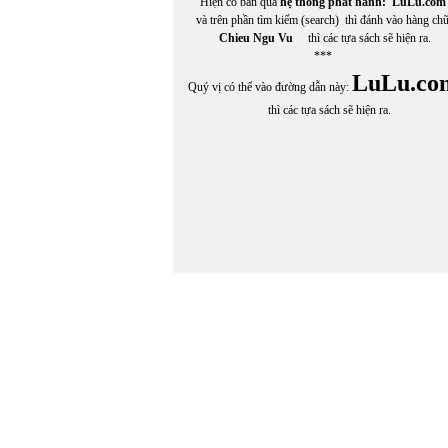
Hiện có bán qua
hệ thống phát hành:
LuLu.com
và trên phần tìm kiếm (search) thì đánh vào hàng ch
Chieu Ngu Vu
thì các tựa sách sẽ hiện ra.
***
LuLu.co
Quý vị có thể vào đường dẫn này:
thì các tựa sách sẽ hiện ra.