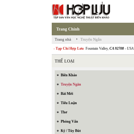
Trang Chính
›
Trang nhà
Truyện Ngắn
- Tạp Chí Hợp Lưu
Fountain Valley,
CA 92708
- USA
THỂ LOẠI
Biên Khảo
Truyện Ngắn
Bài Mới
Tiểu Luận
Thơ
Phỏng Vấn
Ký / Tùy Bút