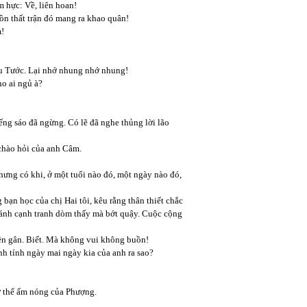
m hực: Về, liên hoan!
uồn thất trận đó mang ra khao quân!
m!
ệu Tước. Lại nhớ nhung nhớ nhung!
ho ai ngủ à?
iếng sáo đã ngừng. Có lẽ đã nghe thủng lời lão
chào hỏi của anh Câm.
ưng có khi, ở một tuổi nào đó, một ngày nào đó,
bạn học của chị Hai tôi, kêu rằng thân thiết chắc
 cánh cạnh tranh dòm thấy mà bớt quậy. Cuộc cộng
ên gân. Biết. Mà không vui không buồn!
nh tính ngày mai ngày kia của anh ra sao?
 cơ thể ấm nóng của Phượng.