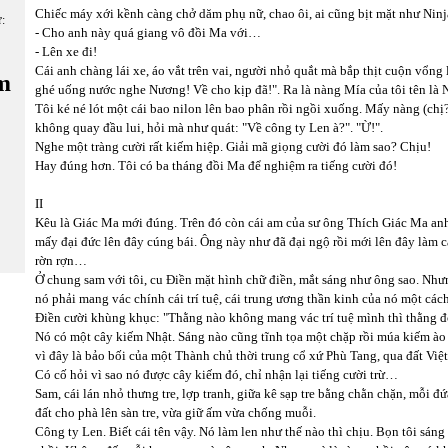
Chiếc máy xới kềnh càng chở dăm phụ nữ, chao ôi, ai cũng bịt mặt như Ninja
ữ:
- Cho anh này quá giang vô đồi Ma với…
- Lên xe đi!
Cái anh chàng lái xe, áo vắt trên vai, người nhỏ quắt mà bắp thịt cuộn vổn
m
ghé uống nước nghe Nương! Về cho kịp đã!". Ra là nàng Mía của tôi tên là
Tôi ké né lót một cái bao nilon lên bao phân rồi ngồi xuống. Mấy nàng (chị? 
không quay đầu lui, hỏi mà như quát: "Về công ty Len à?". "Ừ!".
Nghe một tràng cười rất kiếm hiệp. Giải mã giọng cười đó làm sao? Chịu!
Hay đúng hơn. Tôi có ba tháng đồi Ma để nghiệm ra tiếng cười đó!
II
Kêu là Giác Ma mới đúng. Trên đó còn cái am của sư ông Thích Giác Ma anh 
mấy đại đức lên đây cúng bái. Ông này như đã đại ngộ rồi mới lên đây làm 
rờn rợn…
Ở chung sam với tôi, cu Điền mặt hình chữ điền, mắt sáng như ông sao. Như
nó phải mang vác chính cái trí tuệ, cái trung ương thần kinh của nó một cách
Điền cười khùng khục: "Thằng nào không mang vác trí tuệ mình thì thằng đó
Nó có một cây kiếm Nhật. Sáng nào cũng tĩnh tọa một chặp rồi múa kiếm ào
vì đây là bảo bối của một Thành chủ thời trung cổ xứ Phù Tang, qua đất Việt
Có cố hỏi vì sao nó được cây kiếm đó, chỉ nhận lại tiếng cười trừ…
Sam, cái lán nhỏ thưng tre, lợp tranh, giữa kê sạp tre bằng chằn chặn, mỗi đ
đất cho phà lên sàn tre, vừa giữ ấm vừa chống muỗi.
Công ty Len. Biết cái tên vậy. Nó làm len như thế nào thì chịu. Bọn tôi sán