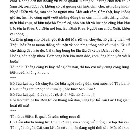
chồi. Không đến nỗi hoang vu và cô quạnh. Nhưng vì là rừng chồi nên có khi 
Sam tôi, toàn đực rựa, không có cái gương cái lược chỉn chu, nên cũng khô
Ngoài Điền và tôi, sam còn ba người nữa. Một anh câm. Câm thật, hay không
giờ ăn, lúc nào cũng ngồi vuốt những đồng tiền của mình thiệt thẳng thớm r
niên khó chịu, sở hữu một bộ ấm trà cổ, nhỏ hin hít và lúc nào cũng khư khư
Lão tên là Kiệu. Cu Điền nói lén, lão Kênh Kiệu. Người sau chót, Xuất, khôn
cái bóng…
Cu Điền giảng cho tôi cái gốc tích đồi Ma, rồi vui chuyện, nó giảng thêm v
Triệu, bỏ tiền ra mướn thằng đầu nậu về phá rừng trồng cafe cải thiện. Kêu l
cho thằng đầu nậu đó. Cái thằng bụng bự lâu lâu đi xe La Dalat về đó…".
Hoàng hôn nhập nhọa. Dòm sang bên kia sườn dốc, xóm làng bình yên với k
buồn!
Tôi nói: "Thằng công ty hay thằng đầu nậu, thì tao với mày cũng cong lưng 
Điền cười khùng khục…
***
Bố Tàu Lai hay đặt chuyện. Có bữa ngồi suông dòm con nước, bố Tàu Lai nó
Chục thằng trai tơ bọn tôi tụm lại, háo hức: Sao? Sao?
Bố Tàu Lai quấn điếu thuốc rê, rề rà: Mặt nó rặt mụn!
Rồi lão cười ha hả. Bọn tôi có thằng nổi dóa, văng tục bố Tàu Lai: Ông già t
hoài rồi mà!
***
Tôi rủ cu Điền: Ê, qua bên xóm uống rượu đi!
Cu Điền như là lưỡng lự: Thiệt với anh, em không biết uống. Có tập thử vài 
Tôi ngồi bó gối. Cái sam kế bên có anh nào đang ngồi thổi sáo. Một bài xư