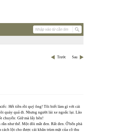
Trước
Sau
iếc: Hết tiền rồi quý ông! Tôi biết làm gì với cái
 tôi quày quả đi. Nhưng người lái xe ngoắc lại. Lão
ốt chuyến: Giữ mà lấy hên!
rằn như thế. Một đôi mắt đen. Rất đen. Ở bến phà
 cách lột cho được cái khăn trùm mặt của cô thu