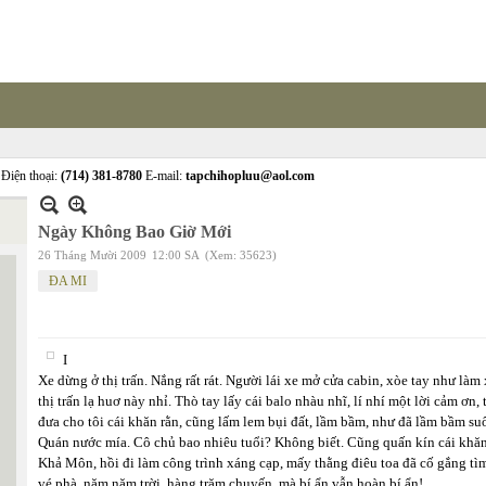
Điện thoại:
(714) 381-8780
E-mail:
tapchihopluu@aol.com
Ngày Không Bao Giờ Mới
26 Tháng Mười 2009
12:00 SA
(Xem: 35623)
ĐA MI
I
Xe dừng ở thị trấn. Nắng rất rát. Người lái xe mở cửa cabin, xòe tay như làm x
thị trấn lạ huơ này nhỉ. Thò tay lấy cái balo nhàu nhĩ, lí nhí một lời cảm ơn,
đưa cho tôi cái khăn rằn, cũng lấm lem bụi đất, lầm bầm, như đã lầm bầm su
Quán nước mía. Cô chủ bao nhiêu tuổi? Không biết. Cũng quấn kín cái khăn 
Khả Môn, hồi đi làm công trình xáng cạp, mấy thằng điêu toa đã cố gắng tìm
vé phà, năm năm trời, hàng trăm chuyến, mà bí ẩn vẫn hoàn bí ẩn!