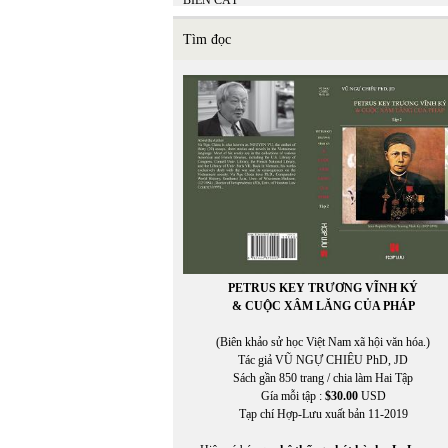
BIỂN CÁT
BÌNH ĐỊA MỘC
Bồ Tùng Linh
Tìm đọc
Brian Ascalon Roley
Bruno Corty
Bùi Hoàng Linh
BÙI HOẰNG VỊ
BÙI NGỌC KHÔI
Bùi Ngọc Khôi chuyển ngữ
Bùi Thanh Xuân
BÙI VĨNH PHÚC
PETRUS KEY TRƯƠNG VĨNH KÝ
& CUỘC XÂM LĂNG CỦA PHÁP
(Biên khảo sử học Việt Nam xã hội văn hóa.)
Tác giả VŨ NGỰ CHIÊU PhD, JD
Sách gần 850 trang / chia làm Hai Tập
Gía mỗi tập :
$30.00
USD
Tạp chí Hợp-Lưu xuất bản 11-2019