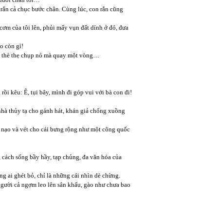
n rắn cả chục bước chân. Cùng lúc, con rắn cũng
 cơm của tôi lên, phủi mấy vụn đất dính ở đó, đưa
o còn gì!
anh thè thẹ chụp nó mà quay một vòng…
ồi kêu: Ê, tụi bây, mình đi góp vui với bà con đi!
à thủy tạ cho gánh hát, khán giả chống xuồng
 nạo và vét cho cái bưng rộng như một công quốc
 cách sống bầy hầy, tạp chủng, đa văn hóa của
ng ai ghét bỏ, chỉ là những cái nhìn dè chừng.
 người cả ngợm leo lên sân khấu, gào như chưa bao