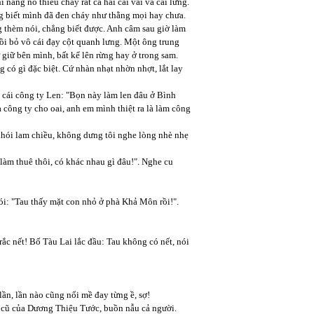
nắng nó thiêu cháy rát cả hai cái vai và cái lưng.
ng biết mình đã đen cháy như thằng mọi hay chưa.
 thèm nói, chẳng biết được. Anh câm sau giờ làm
ồi bỏ vô cái đạy cột quanh lưng. Một ông trung
 giữ bên mình, bất kể lên rừng hay ở trong sam.
g có gì đặc biệt. Cứ nhàn nhạt nhờn nhợt, lắt lay
ề cái công ty Len: "Bọn này làm len đâu ở Bình
à công ty cho oai, anh em mình thiệt ra là làm công
hói lam chiều, không dưng tôi nghe lòng nhè nhẹ
làm thuê thôi, có khác nhau gì đâu!". Nghe cu
i: "Tau thấy mặt con nhỏ ở phà Khả Môn rồi!".
rắc nết! Bố Tàu Lai lắc đầu: Tau không có nết, nói
lần, lần nào cũng nổi mề đay từng ề, sợ!
a cũ của Dương Thiệu Tước, buồn nẫu cả người.