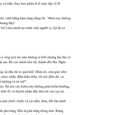
, và mấy chục bao phân rề rề máy tấp vô lề.
g lên, cười bằng hàm răng trắng ởn: "Hôm nay không
 Nương đây!
bà?) thu mình lại trước một người lạ. Gã lái xe
à. ổng tịch lúc nào không ai biết nhưng lâu lâu có
cái am. Bà con mình kêu tắt, thành đồi Ma. Nghe
ng cái đầu thì to quá khổ. Dòm nó, cảm giác như
 nhọc nhằn. Bữa thân thân, tôi nói điều đó, cu
 không có trí tuệ!".
 ào. Nó nói cây kiếm này không phải kiếm thường,
 thời 45 và duyên phận đẩy đưa rơi vào tay nó.
ứa một chiếc chiếu và cái mền, đêm, đốt lửa dưới
g đi phá rừng. Kêu là phá rừng trồng mới. Rừng