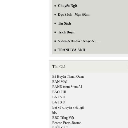
Chuyển Ngữ
Đọc Sách - Mạn Đàm
Tin Sách
Trích Đoạn
Video & Audio : Nhạc & . . .
TRANH VÀ ẢNH
Tác Giả
Bà Huyện Thanh Quan
BAN MAI
BAND from Suno AI
BẢO PHI
BÁT VŨ
BẠT XỨ
Bạt xứ chuyển việt ngữ
bbc
BBC Tiếng Việt
Beacon Press-Boston