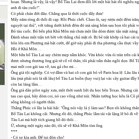
hoạn. Nhưng là vậy, là vậy! Bố Tàu Lai đem đổi lời một bài hát rồi nghêu n
anh đi tàu cuốc!".
Có phải chán đời đâu. Chẳng qua là thời cuộc đẩy đưa!
Mấy năm ròng đi thổi đi cạp. Rồi Phúc chết. Chao ôi, say rượu một đêm trăn
nguyệt tại thủ", vớt trăng dưới kênh đêm đó mà sáng hôm sau bọn tôi phải vớ
Bỏ tàu cuốc. Bỏ bến phà Khả Môn mà chưa một lần dòm được tận mặt nàng P
Đánh nhau một trận tơi bời với thằng chủ mặt rô. Bị bẻ trật khớp cả hai cái 
hôn lén em Phượng mà bật cười, để giờ này phải đi tha phương cầu thực vầy
Hồi ở Khả Môn…
Một bữa bố Tàu Lai say chèm mẹp nằm khóc. Vừa khóc vừa ói tràn trên cái
được nhưng thương ông già tứ cố vô thân, tôi phải trần thân ngồi dọn. Bố Tàu
mai mốt con gái tau về, tau gả cho mi…
Ông già tội nghiệp. Có vợ đầm và hai cô con gái bỏ về Paris hoa lệ. Lâu lâu
lâu (mà phải nói là rất lâu) bố Tàu Lai buồn (hay vui) lại vác cây guitar 
còn lai láng lắm…
Ông già dân pilot ngày xưa, một thời oanh liệt du học bên Texas. Nhưng cái 
tau cao quá, bây dòm coi, nó cao vổng như núi. Nhân tướng học kêu là Cô p
sống không có người thân.
Thằng Phúc có lần la bài hãi: "Ông nói vậy là ý làm sao? Bọn tôi không thân
Bố Tàu Lai không cãi. Nhưng rồi đó, thằng Phúc lắm tài vặt lặng lẽ bỏ đi về
Tàu Lai mà biệt tích giang hồ đó thôi…
Ừ, nhưng một ngày nào đó, tôi sẽ về Khả Môn tìm ổng.
***
- Có xe kìa anh. Để tui đón cho!