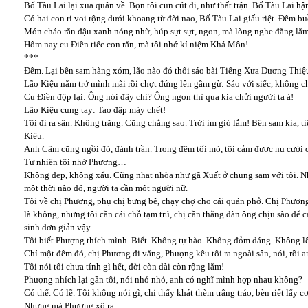
Bố Tàu Lai lại xua quân về. Bọn tôi cun cút đi, như thất trận. Bố Tàu Lai hậ
Có hai con ri voi rộng dưới khoang từ đời nao, Bố Tàu Lai giấu riệt. Đêm b
Món cháo rắn đậu xanh nóng nhừ, húp sựt sựt, ngon, mà lòng nghe đắng lắ
Hôm nay cu Điền tiếc con rắn, mà tôi nhớ kỉ niệm Khả Môn!
***
Đêm. Lại bên sam hàng xóm, lão nào đó thổi sáo bài Tiếng Xưa Dương Thi
Lão Kiệu nằm trở mình mãi rồi chợt đứng lên gầm gừ: Sáo với siếc, không c
Cu Điền độp lại: Ông nói đây chi? Ông ngon thì qua kia chửi người ta á!
Lão Kiệu cung tay: Tao đập mày chết!
Tôi đi ra sân. Không trăng. Cũng chẳng sao. Trời im gió lắm! Bên sam kia, t
Kiệu.
Anh Câm cũng ngồi đó, đánh trần. Trong đêm tối mò, tôi cảm được nụ cười 
Tự nhiên tôi nhớ Phượng…
Không đẹp, không xấu. Cũng nhạt nhòa như gã Xuất ở chung sam với tôi. Nh
một thời nào đó, người ta cần một người nữ.
Tôi về chị Phương, phụ chị bưng bê, chạy chợ cho cái quán phở. Chị Phương 
là không, nhưng tôi cần cái chỗ tạm trú, chị cần thằng đàn ông chịu sào để
sinh đơn giản vậy.
Tôi biết Phượng thích mình. Biết. Không tự hào. Không đỏm dáng. Không l
Chỉ một đêm đó, chị Phương đi vắng, Phượng kêu tôi ra ngoài sân, nói, rồi a
Tôi nói tôi chưa tính gì hết, đời còn dài còn rộng lắm!
Phượng nhích lại gần tôi, nói nhỏ nhỏ, anh có nghĩ mình hợp nhau không?
Có thể. Có lẽ. Tôi không nói gì, chỉ thấy khát thèm trâng tráo, bèn riết lấy
Nhưng mà Phượng xô ra…