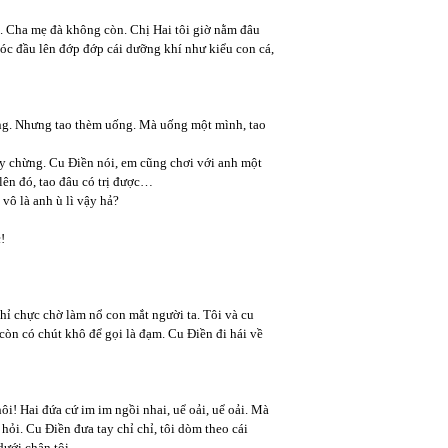
. Cha mẹ đà không còn. Chị Hai tôi giờ nằm đâu
óc đầu lên đớp đớp cái dưỡng khí như kiểu con cá,
uống. Nhưng tao thèm uống. Mà uống một mình, tao
ây chừng. Cu Điền nói, em cũng chơi với anh một
 lên đó, tao đâu có trị được…
vô là anh ù lì vậy hả?
!
chỉ chực chờ làm nổ con mắt người ta. Tôi và cu
òn có chút khô để gọi là đạm. Cu Điền đi hái về
i! Hai đứa cứ im im ngồi nhai, uể oải, uể oải. Mà
ỏi. Cu Điền đưa tay chỉ chỉ, tôi dòm theo cái
 dưới chân tôi…