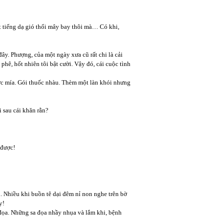
t tiếng dạ gió thổi mây bay thôi mà… Có khi,
ây. Phượng, của một ngày xưa cũ rất chi là cải
, hốt nhiên tôi bật cười. Vậy đó, cái cuộc tình
ước mía. Gói thuốc nhàu. Thèm một làn khói nhưng
 sau cái khăn rằn?
 được!
. Nhiều khi buồn tê dại đêm nỉ non nghe trên bờ
y!
 đọa. Những sa đọa nhầy nhụa và lắm khi, bệnh