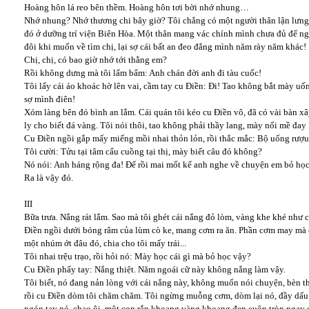
Hoàng hôn lá reo bên thềm. Hoàng hôn tơi bời nhớ nhung…
Nhớ nhung? Nhớ thương chi bây giờ? Tôi chẳng có một người thân lận lưng
đó ở dưỡng trí viện Biên Hòa. Một thân mang vác chính mình chưa đủ để ng
đôi khi muốn về tìm chị, lại sợ cái bất an đeo đẳng mình năm rày năm khác!
Chị, chị, có bao giờ nhớ tới thằng em?
Rồi không dưng mà tôi lẩm bẩm: Anh chán đời anh đi tàu cuốc!
Tôi lấy cái áo khoác hờ lên vai, cầm tay cu Điền: Đi! Tao không bắt mày 
sợ mình điên!
Xóm làng bên đó bình an lắm. Cái quán tôi kéo cu Điền vô, đã có vài bàn x
ly cho biết đá vàng. Tôi nói thôi, tao không phải thầy lang, mày nổi mề đay
Cu Điền ngồi gắp mấy miếng mồi nhai thỏn lỏn, rồi thắc mắc: Bộ uống rượu 
Tôi cười: Tửu tại tâm cẩu cuồng tại thị, mày biết câu đó không?
Nó nói: Anh háng rộng đa! Để rồi mai mốt kể anh nghe về chuyện em bỏ học
Ra là vậy đó.
III
Bữa trưa. Nắng rát lắm. Sao mà tôi ghét cái nắng đỏ lòm, vàng khe khé như 
Điền ngồi dưới bóng râm của lùm cò ke, mang cơm ra ăn. Phần cơm may mà c
một nhúm ớt đâu đó, chia cho tôi mấy trái...
Tôi nhai trệu trạo, rồi hỏi nó: Mày học cái gì mà bỏ học vậy?
Cu Điền phẩy tay: Nắng thiệt. Năm ngoái cữ này không nắng làm vậy.
Tôi biết, nó đang nản lòng với cái nắng này, không muốn nói chuyện, bèn thô
rồi cu Điền dòm tôi chăm chăm. Tôi ngừng muỗng cơm, dòm lại nó, đầy dấu h
ngón tay nó, chao ôi, một con rắn khoang vàng khoang đen cuộn tròn ngay