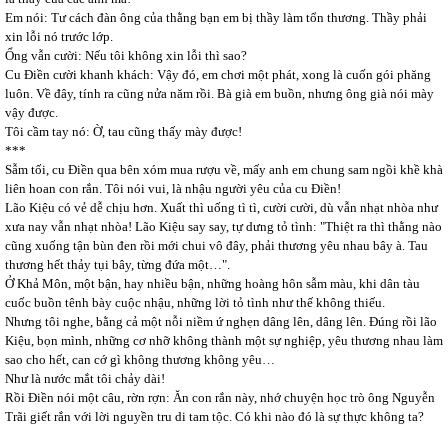
Em nói: Tư cách đàn ông của thằng bạn em bị thầy làm tổn thương. Thầy phải
xin lỗi nó trước lớp.
Ổng vẫn cười: Nếu tôi không xin lỗi thì sao?
Cu Điền cười khanh khách: Vậy đó, em chơi một phát, xong là cuốn gói phăng
luôn. Về đây, tính ra cũng nửa năm rồi. Bà già em buồn, nhưng ông già nói mày
vậy được.
Tôi cầm tay nó: Ờ, tau cũng thấy mày được!
***
Sẫm tối, cu Điền qua bên xóm mua rượu về, mấy anh em chung sam ngồi khề khà
liên hoan con rắn. Tôi nói vui, là nhậu người yêu của cu Điền!
Lão Kiệu có vẻ dễ chịu hơn. Xuất thì uống tì tì, cười cười, dù vẫn nhạt nhòa như
xưa nay vẫn nhạt nhòa! Lão Kiệu say say, tự dưng tỏ tình: "Thiệt ra thì thằng nào
cũng xuống tận bùn đen rồi mới chui vô đây, phải thương yêu nhau bây à. Tau
thương hết thảy tụi bây, từng đứa một…".
Ở Khả Môn, một bận, hay nhiều bận, những hoàng hôn sẫm màu, khi dân tàu
cuốc buồn tênh bày cuộc nhậu, những lời tỏ tình như thế không thiếu.
Nhưng tôi nghe, bằng cả một nỗi niềm ứ nghẹn dâng lên, dâng lên. Đúng rồi lão
Kiệu, bọn mình, những cơ nhỡ không thành một sự nghiệp, yêu thương nhau làm
sao cho hết, can cớ gì không thương không yêu…
Như là nước mắt tôi chảy dài!
Rồi Điền nói một câu, rờn rợn: Ăn con rắn này, nhớ chuyện học trò ông Nguyễn
Trãi giết rắn với lời nguyền tru di tam tộc. Có khi nào đó là sự thực không ta?