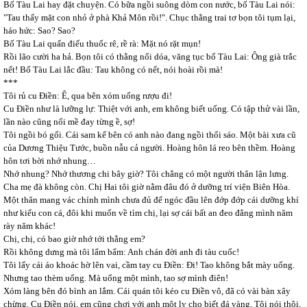
Bố Tàu Lai hay đặt chuyện. Có bữa ngồi suông dòm con nước, bố Tàu Lai nói:
"Tau thấy mặt con nhỏ ở phà Khả Môn rồi!". Chục thằng trai tơ bọn tôi tụm lại,
háo hức: Sao? Sao?
Bố Tàu Lai quấn điếu thuốc rê, rề rà: Mặt nó rặt mụn!
Rồi lão cười ha hả. Bọn tôi có thằng nổi dóa, văng tục bố Tàu Lai: Ông già trắc
nết! Bố Tàu Lai lắc đầu: Tau không có nết, nói hoài rồi mà!
***
Tôi rủ cu Điền: Ê, qua bên xóm uống rượu đi!
Cu Điền như là lưỡng lự: Thiệt với anh, em không biết uống. Có tập thử vài lần,
lần nào cũng nổi mề đay từng ề, sợ!
Tôi ngồi bó gối. Cái sam kế bên có anh nào đang ngồi thổi sáo. Một bài xưa cũ
của Dương Thiệu Tước, buồn nẫu cả người. Hoàng hôn lá reo bên thềm. Hoàng
hôn tơi bời nhớ nhung…
Nhớ nhung? Nhớ thương chi bây giờ? Tôi chẳng có một người thân lận lưng.
Cha mẹ đà không còn. Chị Hai tôi giờ nằm đâu đó ở dưỡng trí viện Biên Hòa.
Một thân mang vác chính mình chưa đủ để ngóc đầu lên đớp đớp cái dưỡng khí
như kiểu con cá, đôi khi muốn về tìm chị, lại sợ cái bất an đeo đẳng mình năm
rày năm khác!
Chị, chị, có bao giờ nhớ tới thằng em?
Rồi không dưng mà tôi lẩm bẩm: Anh chán đời anh đi tàu cuốc!
Tôi lấy cái áo khoác hờ lên vai, cầm tay cu Điền: Đi! Tao không bắt mày uống.
Nhưng tao thèm uống. Mà uống một mình, tao sợ mình điên!
Xóm làng bên đó bình an lắm. Cái quán tôi kéo cu Điền vô, đã có vài bàn xây
chừng. Cu Điền nói, em cũng chơi với anh một ly cho biết đá vàng. Tôi nói thôi,