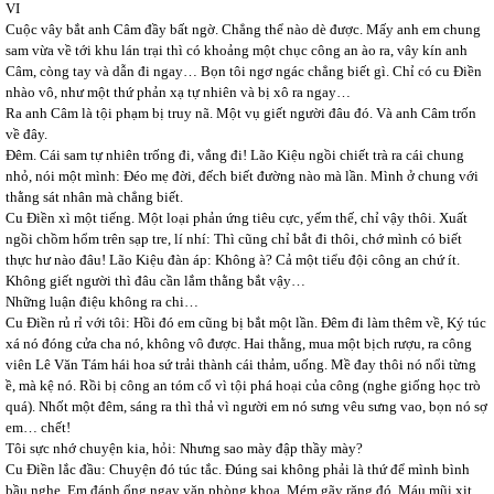
VI
Cuộc vây bắt anh Câm đầy bất ngờ. Chẳng thể nào dè được. Mấy anh em chung
sam vừa về tới khu lán trại thì có khoảng một chục công an ào ra, vây kín anh
Câm, còng tay và dẫn đi ngay… Bọn tôi ngơ ngác chẳng biết gì. Chỉ có cu Điền
nhào vô, như một thứ phản xạ tự nhiên và bị xô ra ngay…
Ra anh Câm là tội phạm bị truy nã. Một vụ giết người đâu đó. Và anh Câm trốn
về đây.
Đêm. Cái sam tự nhiên trống đi, vắng đi! Lão Kiệu ngồi chiết trà ra cái chung
nhỏ, nói một mình: Đéo mẹ đời, đếch biết đường nào mà lần. Mình ở chung với
thằng sát nhân mà chẳng biết.
Cu Điền xì một tiếng. Một loại phản ứng tiêu cực, yếm thế, chỉ vậy thôi. Xuất
ngồi chồm hổm trên sạp tre, lí nhí: Thì cũng chỉ bắt đi thôi, chớ mình có biết
thực hư nào đâu! Lão Kiệu đàn áp: Không à? Cả một tiểu đội công an chứ ít.
Không giết người thì đâu cần lắm thằng bắt vậy…
Những luận điệu không ra chi…
Cu Điền rủ rỉ với tôi: Hồi đó em cũng bị bắt một lần. Đêm đi làm thêm về, Ký túc
xá nó đóng cửa cha nó, không vô được. Hai thằng, mua một bịch rượu, ra công
viên Lê Văn Tám hái hoa sứ trải thành cái thảm, uống. Mề đay thôi nó nổi từng
ề, mà kệ nó. Rồi bị công an tóm cổ vì tội phá hoại của công (nghe giống học trò
quá). Nhốt một đêm, sáng ra thì thả vì người em nó sưng vêu sưng vao, bọn nó sợ
em… chết!
Tôi sực nhớ chuyện kia, hỏi: Nhưng sao mày đập thầy mày?
Cu Điền lắc đầu: Chuyện đó túc tắc. Đúng sai không phải là thứ để mình bình
bầu nghe. Em đánh ổng ngay văn phòng khoa. Mém gãy răng đó. Máu mũi xịt