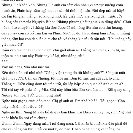
Những lúc khốn khó. Những lúc anh em cắm cẳn nhau vì cơ cực miếng cơm
manh áo, Phúc hay trầm ngâm quan sát rồi thốt một câu: Đời đẹp mà tụi bây!
Có lần tôi giận thằng nào không nhớ, lấy giấy mực viết xong dán trước cửa
buồng câu thơ của Nguyễn Bính: "Những phường bất nghĩa xin đừng đến". Chút
nữa thì to chuyện vì thằng kia đọc được đã nổi lồng lên như con thú hoang,
cũng may còn có bố Tàu Lai và Phúc. Nhớ lúc đó, Phúc đang làm cơm, nó thủng
thẳng cầm hai con dao lên đưa cho tôi và thằng kia rồi từ tốn nói: "Hai thằng bây
giết nhau đi!".
Đấm vào mặt nhau thì còn dám, chứ giết nhau a? Thằng nào cũng xuội lơ, mặt
thộn ra, như sau này Phúc hay kể lại, như đống cứt!
***
Vậy mà nàng Mía nhớ mặt tôi!
Kêu tính tiền, cô nhỏ nhẻ: "Công việc trong đó tốt không anh?". Sững sờ một
chút, tôi cười: Cảm ơn Nương, tốt thôi mà. Bọn tôi sức trai cùi cụi, lo chi…
Thằng cu Điền cũng dòm tôi trân trối, rồi lắp bắp: Anh quen a? Anh quen a?
Tôi chỉ tay về phía nàng Mía: Chị này hôm bữa đón xe dùm tao – Rồi quay sang
Nương, tôi nói: Tưởng chị hông nhớ!
Nghe một giọng cười dòn tan: "Chị gì anh ơi. Em nhỏ hít à!". Tôi ghẹo: "Cho
thấy mặt đi mới biết chớ!".
Nghe im thít. Nàng Mía đã bỏ đi qua bàn khác. Cu Điền véo tay tôi, ý chừng như
nhắc khéo ăn nói cầm chừng.
Ừ nhỉ. Ừ nhỉ. Ngày đang mát. Trời đang mưa. Cái khăn bịt mặt kia đâu phải để
che cái nắng cái bụi. Phải có một lý do nào. Chao ôi cái vụng về thằng tôi…