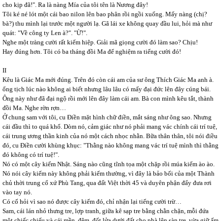
cho kịp đã!". Ra là nàng Mía của tôi tên là Nương đây!
Tôi ké né lót một cái bao nilon lên bao phân rồi ngồi xuống. Mấy nàng (chị?
bà?) thu mình lại trước một người lạ. Gã lái xe không quay đầu lui, hỏi mà như
quát: "Về công ty Len à?". "Ừ!".
Nghe một tràng cười rất kiếm hiệp. Giải mã giọng cười đó làm sao? Chịu!
Hay đúng hơn. Tôi có ba tháng đồi Ma để nghiệm ra tiếng cười đó!
II
Kêu là Giác Ma mới đúng. Trên đó còn cái am của sư ông Thích Giác Ma anh à.
ổng tịch lúc nào không ai biết nhưng lâu lâu có mấy đại đức lên đây cúng bái.
Ông này như đã đại ngộ rồi mới lên đây làm cái am. Bà con mình kêu tắt, thành
đồi Ma. Nghe rờn rợn…
Ở chung sam với tôi, cu Điền mặt hình chữ điền, mắt sáng như ông sao. Nhưng
cái đầu thì to quá khổ. Dòm nó, cảm giác như nó phải mang vác chính cái trí tuệ,
cái trung ương thần kinh của nó một cách nhọc nhằn. Bữa thân thân, tôi nói điều
đó, cu Điền cười khùng khục: "Thằng nào không mang vác trí tuệ mình thì thằng
đó không có trí tuệ!".
Nó có một cây kiếm Nhật. Sáng nào cũng tĩnh tọa một chặp rồi múa kiếm ào ào.
Nó nói cây kiếm này không phải kiếm thường, vì đây là bảo bối của một Thành
chủ thời trung cổ xứ Phù Tang, qua đất Việt thời 45 và duyên phận đẩy đưa rơi
vào tay nó.
Có cố hỏi vì sao nó được cây kiếm đó, chỉ nhận lại tiếng cười trừ…
Sam, cái lán nhỏ thưng tre, lợp tranh, giữa kê sạp tre bằng chằn chặn, mỗi đứa
một chiếc chiếu và cái mền, đêm, đốt lửa dưới đất cho phà lên sàn tre, vừa giữ ấm