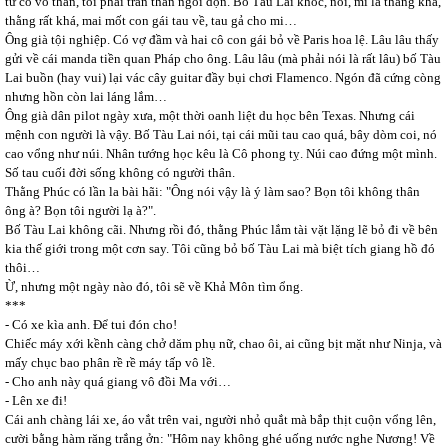
tứ cố vô thân, tôi phải trần thân ngồi dọn. Bố Tàu Lai khóc, nói, mi là thằng khá,
thằng rất khá, mai mốt con gái tau về, tau gả cho mi…
Ông già tội nghiệp. Có vợ đầm và hai cô con gái bỏ về Paris hoa lệ. Lâu lâu thấy
gửi về cái manda tiền quan Pháp cho ông. Lâu lâu (mà phải nói là rất lâu) bố Tàu
Lai buồn (hay vui) lại vác cây guitar đầy bụi chơi Flamenco. Ngón đã cứng còng
nhưng hồn còn lai láng lắm…
Ông già dân pilot ngày xưa, một thời oanh liệt du học bên Texas. Nhưng cái
mệnh con người là vậy. Bố Tàu Lai nói, tại cái mũi tau cao quá, bây dòm coi, nó
cao vổng như núi. Nhân tướng học kêu là Cô phong tỵ. Núi cao đứng một mình.
Số tau cuối đời sống không có người thân.
Thằng Phúc có lần la bài hãi: "Ông nói vậy là ý làm sao? Bọn tôi không thân
ông à? Bọn tôi người lạ à?".
Bố Tàu Lai không cãi. Nhưng rồi đó, thằng Phúc lắm tài vặt lặng lẽ bỏ đi về bên
kia thế giới trong một cơn say. Tôi cũng bỏ bố Tàu Lai mà biệt tích giang hồ đó
thôi…
Ừ, nhưng một ngày nào đó, tôi sẽ về Khả Môn tìm ổng.
***
- Có xe kìa anh. Để tui đón cho!
Chiếc máy xới kềnh càng chở dăm phụ nữ, chao ôi, ai cũng bịt mặt như Ninja, và
mấy chục bao phân rề rề máy tấp vô lề.
- Cho anh này quá giang vô đồi Ma với…
- Lên xe đi!
Cái anh chàng lái xe, áo vắt trên vai, người nhỏ quắt mà bắp thịt cuộn vổng lên,
cười bằng hàm răng trắng ởn: "Hôm nay không ghé uống nước nghe Nương! Về