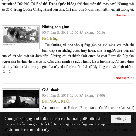
của mình? Đấu bò? Có lẽ vì thế Trung Quốc không thể chơi môn thể thao này? Nhưng mặc
áo đỏ ở Trung Quốc? Chẳng làm ai bận tâm. Chỉ như quả ớt chín ném thêm vào hũ tương ớt.
Đọc thêm
Những con giun
05 Tháng Ba 2011
12:00 SA
(Xem: 45810)
Hoài Băng
...Tôi thường về nhà vào quãng gần ba giờ sáng với thân thể
bầm dập sau những cuộc truy hoan, cha là người đầu tiên mở
cửa và tát vào mặt tôi đôm đốp. Những cái tát thành thói quen đã chai lì trơ sắt. Vợ cha,
người đàn bà thay thế mẹ có nụ cười gian manh và nguy hiểm. Bà ta luôn là người hiểu được
cái quy luật im lặng trong ngôi nhà này, đó là cách tốt nhất để lấy lòng cha và tránh những
rắc rối...
Đọc thêm
Giải thoát
05 Tháng Ba 2011
12:00 SA
(Xem: 42760)
BÙI NGỌC KHÔI
Ăn cơm trưa ở Pollock Pines xong tôi lên xe trở lại xa lộ
50. Vừa lái tôi vừa dõi mắt tìm con đường Nhà Đá bên trái xa
lộ. Xe chạy nhanh vừa ngó chừng xe khác vừa tìm đường bên trái không phải dễ nhất là phải
Chúng tôi sử dụng cookie để cung cấp cho bạn trải nghiệm tốt nhất trên
Đồng ý
giữ tuyến trái và thỉnh thoảng bị mấy thằng đi truck cồng kềnh bám sát sau lưng nháy đèn
trang web của chúng tôi. Nếu tiếp tục, chúng tôi cho rằng bạn đã chấp
đuổi vào trong. Thật may tôi thấy bảng đường từ xa, vội bẻ tay lái đâm ngang xa lộ quặt vào
thuận cookie cho mục đích này.
đường Nhà Đá.