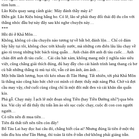
tùm lum…
Lão Kiệu quay sang cảnh giác: Mày đánh thầy mày à?
Điền gật. Lão Kiệu húng hắng ho. Có lẽ, lão sẽ phải thay đổi thái độ du côn với
thằng nhóc đầu bự này đây sau khi nghe chuyện này…
***
Hồi đó ở Khả Môn…
Không, không có câu chuyện nào tương tự về bắt bớ, đánh lộn… Chỉ có đám
bầy hầy tụi tôi, không chọc trời khuấy nước, mà những cơn điên lâu lâu chạy về
gào rú trong những bức bách túng quẫn… Anh chán đời anh đi tàu cuốc… Anh
chán đời anh đi tàu cuốc… Cái câu hát xàm, không mang một ý nghĩa nào siêu
việt, cũng chẳng giải thích đúng, đủ hay đầy cho cái hành trình lang thang cù bơ
cù bất những thằng tù mù tụi tôi, vẫn cứ ám ảnh, ám ảnh…
Một bữa lãnh lương, bọn tôi kéo nhau đi Tân Hưng. Tất nhiên, tới phà Khả Môn
là thằng nào cũng háo hức chờ coi mình có được thấy mặt nàng Phà. Chờ và đợi
cầu may vậy, chứ cuối cùng cũng chỉ là một đôi mắt đen và cái khăn rằn quấn
kín.
Phà gỗ. Chạy máy. Ì ạch lê một đoạn sông Tiền (hay Tiền Đường nhỉ?) qua bên
kia. Vài cây số đã thấy thị trấn ầm ào sôi sục cuộc chạy, cuộc đi con con người
người…
Có tiền nên đi mua tiên…
Tiên đà thất tiết nên tiền còn đây!
Bố Tàu Lai hay đọc hai câu đó, chẳng biết của ai! Nhưng đúng là tiên ở một thị
trấn đìu hiu như Tân Hưng, thì toàn là tiên ở trần chứ không phải giáng trần.