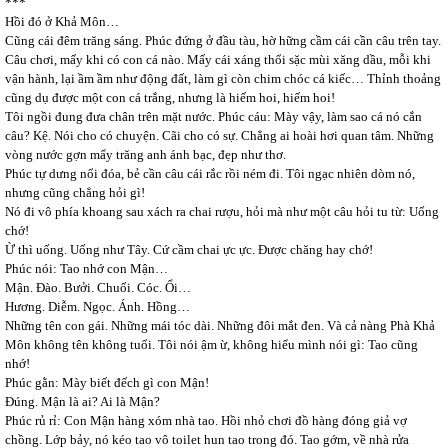
***
Hồi đó ở Khả Môn…
Cũng cái đêm trăng sáng. Phúc đứng ở đầu tàu, hờ hững cầm cái cần câu trên tay.
Câu chơi, mấy khi có con cá nào. Mấy cái xáng thổi sặc mùi xăng dầu, mỗi khi
vận hành, lại ầm ầm như động đất, làm gì còn chim chóc cá kiếc… Thỉnh thoảng
cũng dụ được một con cá trắng, nhưng là hiếm hoi, hiếm hoi!
Tôi ngồi đung đưa chân trên mặt nước. Phúc cáu: Mày vậy, làm sao cá nó cắn
câu? Kệ. Nói cho có chuyện. Cãi cho có sự. Chẳng ai hoài hơi quan tâm. Những
vòng nước gợn mẩy trăng anh ánh bạc, đẹp như thơ.
Phúc tự dưng nổi đóa, bẻ cần câu cái rắc rồi ném đi. Tôi ngạc nhiên dòm nó,
nhưng cũng chẳng hỏi gì!
Nó đi vô phía khoang sau xách ra chai rượu, hỏi mà như một câu hỏi tu từ: Uống
chớ!
Ừ thì uống. Uống như Tây. Cứ cầm chai ực ực. Được chăng hay chớ!
Phúc nói: Tao nhớ con Mận…
Mận. Đào. Bưởi. Chuối. Cóc. Ổi…
Hương. Diễm. Ngọc. Ánh. Hồng…
Những tên con gái. Những mái tóc dài. Những đôi mắt đen. Và cả nàng Phà Khả
Môn không tên không tuổi. Tôi nói ậm ừ, không hiểu mình nói gì: Tao cũng
nhớ!
Phúc gằn: Mày biết đếch gì con Mận!
Đúng. Mận là ai? Ai là Mận?
Phúc rủ rỉ: Con Mận hàng xóm nhà tao. Hồi nhỏ chơi đồ hàng đóng giả vợ
chồng. Lớp bảy, nó kéo tao vô toilet hun tao trong đó. Tao gớm, về nhà rửa