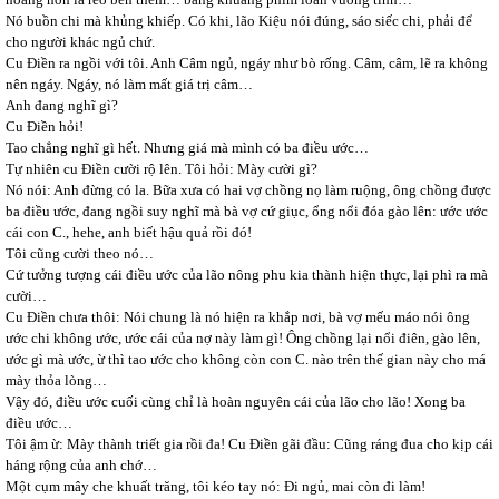
Nó buồn chi mà khủng khiếp. Có khi, lão Kiệu nói đúng, sáo siếc chi, phải để
cho người khác ngủ chứ.
Cu Điền ra ngồi với tôi. Anh Câm ngủ, ngáy như bò rống. Câm, câm, lẽ ra không
nên ngáy. Ngáy, nó làm mất giá trị câm…
Anh đang nghĩ gì?
Cu Điền hỏi!
Tao chẳng nghĩ gì hết. Nhưng giá mà mình có ba điều ước…
Tự nhiên cu Điền cười rộ lên. Tôi hỏi: Mày cười gì?
Nó nói: Anh đừng có la. Bữa xưa có hai vợ chồng nọ làm ruộng, ông chồng được
ba điều ước, đang ngồi suy nghĩ mà bà vợ cứ giục, ổng nổi đóa gào lên: ước ước
cái con C., hehe, anh biết hậu quả rồi đó!
Tôi cũng cười theo nó…
Cứ tưởng tượng cái điều ước của lão nông phu kia thành hiện thực, lại phì ra mà
cười…
Cu Điền chưa thôi: Nói chung là nó hiện ra khắp nơi, bà vợ mếu máo nói ông
ước chi không ước, ước cái của nợ này làm gì! Ông chồng lại nổi điên, gào lên,
ước gì mà ước, ừ thì tao ước cho không còn con C. nào trên thế gian này cho má
mày thỏa lòng…
Vậy đó, điều ước cuối cùng chỉ là hoàn nguyên cái của lão cho lão! Xong ba
điều ước…
Tôi ậm ừ: Mày thành triết gia rồi đa! Cu Điền gãi đầu: Cũng ráng đua cho kịp cái
háng rộng của anh chớ…
Một cụm mây che khuất trăng, tôi kéo tay nó: Đi ngủ, mai còn đi làm!