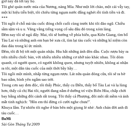
giờ này đã tới tay họ.
Tôi ghé quán nước mía của Nương, nàng Mía. Như một lời chào, một cái vẫy tay,
một kí hiệu tiễn biệt, tôi chiêu từng ngụm nước đắng nghét rồi tính tiền và đi.
***
Tôi ngồi ở chỗ mà tàu cuốc đóng chốt cuối cùng trước khi tôi đào ngũ. Chiều
sầm sậm và u u. Văng vẳng tiếng vọng cổ sâu đâu đó trong xóm làng.
Đêm nay tôi sẽ ngủ đây. Mai, tôi sẽ hướng về phía biển, qua Kiên Giang, tìm bố
Tàu Lai và những anh em bạn bè xưa cũ, tìm lại tàu cuốc và những kỉ niệm còn
đau đáu trong kí ức mình.
Đêm, tôi đi bộ tới một quán nhậu. Hiu hắt những ánh đèn dầu. Cuộc rượu bày ra
trên nhiều chiếc bàn, với nhiều nhiều những cơ nhỡ nào khác nhau. Tôi dòm
quanh, có người quen, có người không quen, nhưng tuyệt nhiên, không ai nhận
ra tôi, một dân tàu cuốc của một thời bầy hầy…
Tôi ngồi một mình, nhấp từng ngụm rượu. Lát nữa quán đóng cửa, tôi sẽ ra bờ
bao nằm, bình yên ngắm sao trời.
Trong cơn say đơn độc, tôi thấy Phúc, thấy cu Điền, thấy bố Tàu Lai và lạ lùng
hơn, thấy cả chị Hai tôi, người đang nằm ở dưỡng trí viện Biên Hòa, chấp chới
bay bằng những đôi cánh rất trong. Tôi thấy cả Phượng, đôi môi rất mềm và ánh
mắt tinh nghịch: "Hôn em thì đừng có cười nghe chưa!".
Khuya lắm. Tự nhiên tôi nghe ở bàn bên một giọng lè nhè: Anh chán đời anh đi
tàu cuốc…
ĐaMi
Sài Gòn Tháng Tư 2009