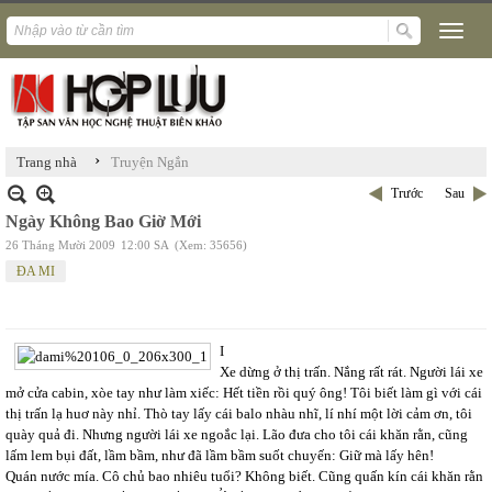
›
Trang nhà
Truyện Ngắn
Trước
Sau
Ngày Không Bao Giờ Mới
26 Tháng Mười 2009
12:00 SA
(Xem: 35656)
ĐA MI
I
Xe dừng ở thị trấn. Nắng rất rát. Người lái xe
mở cửa cabin, xòe tay như làm xiếc: Hết tiền rồi quý ông! Tôi biết làm gì với cái
thị trấn lạ huơ này nhỉ. Thò tay lấy cái balo nhàu nhĩ, lí nhí một lời cảm ơn, tôi
quày quả đi. Nhưng người lái xe ngoắc lại. Lão đưa cho tôi cái khăn rằn, cũng
lấm lem bụi đất, lầm bầm, như đã lầm bầm suốt chuyến: Giữ mà lấy hên!
Quán nước mía. Cô chủ bao nhiêu tuổi? Không biết. Cũng quấn kín cái khăn rằn