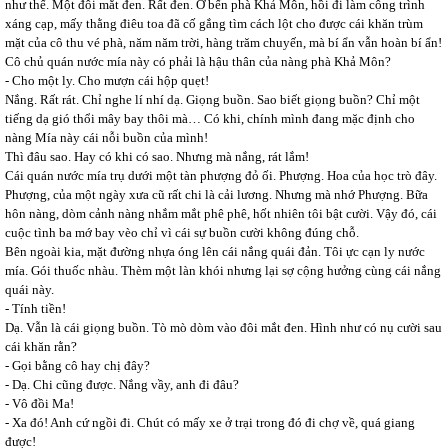
như thế. Một đôi mắt đen. Rất đen. Ở bến phà Khả Môn, hồi đi làm công trình
xáng cạp, mấy thằng điêu toa đã cố gắng tìm cách lột cho được cái khăn trùm
mặt của cô thu vé phà, năm năm trời, hàng trăm chuyến, mà bí ẩn vẫn hoàn bí ẩn!
Cô chủ quán nước mía này có phải là hậu thân của nàng phà Khả Môn?
- Cho một ly. Cho mượn cái hộp quẹt!
Nắng. Rất rát. Chỉ nghe lí nhí dạ. Giọng buồn. Sao biết giọng buồn? Chỉ một
tiếng dạ gió thổi mây bay thôi mà… Có khi, chính mình đang mặc định cho
nàng Mía này cái nỗi buồn của mình!
Thì đâu sao. Hay có khi có sao. Nhưng mà nắng, rát lắm!
Cái quán nước mía trụ dưới một tàn phượng đỏ ối. Phượng. Hoa của học trò đây.
Phượng, của một ngày xưa cũ rất chi là cải lương. Nhưng mà nhớ Phượng. Bữa
hôn nàng, dòm cảnh nàng nhắm mắt phê phê, hốt nhiên tôi bật cười. Vậy đó, cái
cuộc tình ba mớ bay vèo chỉ vì cái sự buồn cười không đúng chỗ.
Bên ngoài kia, mặt đường nhựa óng lên cái nắng quái đản. Tôi ực cạn ly nước
mía. Gói thuốc nhàu. Thèm một làn khói nhưng lại sợ cộng hưởng cùng cái nắng
quái này.
- Tính tiền!
Dạ. Vẫn là cái giọng buồn. Tò mò dòm vào đôi mắt đen. Hình như có nụ cười sau
cái khăn rằn?
- Gọi bằng cô hay chị đây?
- Dạ. Chi cũng được. Nắng vầy, anh đi đâu?
- Vô đồi Ma!
- Xa đó! Anh cứ ngồi đi. Chút có mấy xe ở trại trong đó đi chợ về, quá giang
được!