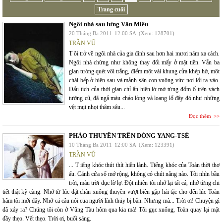
Trang cuối
Ngôi nhà sau lưng Văn Miếu
20 Tháng Ba 2011
12:00 SA
(Xem: 128701)
TRẦN VŨ
T ôi trở về ngôi nhà của gia đình sau hơn hai mươi năm xa cách.
Ngôi nhà chừng như không thay đổi mấy ở mặt tiền. Vẫn ba
gian tường quét vôi trắng, điểm một vài khung cửa khép hờ, một
chái bếp ở hiên sau và mảnh sân con vuông vức nơi lối ra vào.
Dấu tích của thời gian chỉ ẩn hiện lờ mờ từng đốm ố trên vách
tường cũ, đã ngả màu cháo lòng và loang lổ đây đó như những
vệt mụt nhọt thâm sâu...
Đọc thêm
PHÁO THUYỀN TRÊN DÒNG YANG-TSÉ
10 Tháng Ba 2011
12:00 SA
(Xem: 123391)
TRẦN VŨ
... T iếng khóc thút thít hiền lành. Tiếng khóc của Toàn thời thơ
ấu. Cánh cửa sổ mở rộng, không có chút nắng nào. Tôi nhìn bầu
trời, màu trời đục lờ lợ. Đột nhiên tôi nhớ lại tất cả, nhớ từng chi
tiết thật kỹ càng. Nhớ từ lúc đặt chân xuống thuyền vượt biên gặp hải tặc cho đến lúc Toàn
hãm tôi mới đây. Nhớ cả câu nói của người lính thủy bị bắn. Nhưng mà... Trời ơi! Chuyện gì
đã xảy ra? Chúng tôi còn ở Vũng Tàu hôm qua kia mà! Tôi gục xuống, Toàn quay lại mặt
đầy thẹo. Vết thẹo. Trời ơi, buổi sáng.