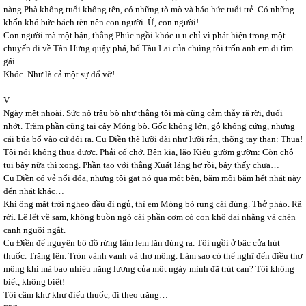
nàng Phà không tuổi không tên, có những tò mò và háo hức tuổi trẻ. Có những
khốn khó bức bách rèn nên con người. Ừ, con người!
Con người mà một bận, thằng Phúc ngồi khóc u u chỉ vì phát hiện trong một
chuyến đi về Tân Hưng quậy phá, bố Tàu Lai của chúng tôi trốn anh em đi tìm
gái…
Khóc. Như là cả một sự đổ vỡ!
V
Ngày mệt nhoài. Sức nô trâu bò như thằng tôi mà cũng cảm thẫy rã rời, đuối
nhớt. Trăm phần cũng tại cây Móng bò. Gốc không lớn, gỗ không cứng, nhưng
cái búa bổ vào cứ dội ra. Cu Điền thè lưỡi dài như lưỡi rắn, thõng tay than: Thua!
Tôi nói không thua được. Phải cố chớ. Bên kia, lão Kiệu gườm gườm: Còn chỗ
tụi bây nữa thì xong. Phần tao với thằng Xuất láng hơ rồi, bây thấy chưa…
Cu Điền có vẻ nổi đóa, nhưng tôi gạt nó qua một bên, bặm môi băm hết nhát này
đến nhát khác…
Khi ông mặt trời nghẹo đầu đi ngủ, thì em Móng bò rụng cái đùng. Thở phào. Rã
rời. Lê lết về sam, không buồn ngó cái phần cơm có con khô dai nhằng và chén
canh nguội ngắt.
Cu Điền để nguyên bộ đồ rừng lấm lem lăn đùng ra. Tôi ngồi ở bậc cửa hút
thuốc. Trăng lên. Tròn vành vạnh và thơ mộng. Làm sao có thể nghĩ đến điều thơ
mộng khi mà bao nhiêu năng lượng của một ngày mình đã trút cạn? Tôi không
biết, không biết!
Tôi cầm khư khư điếu thuốc, đi theo trăng…