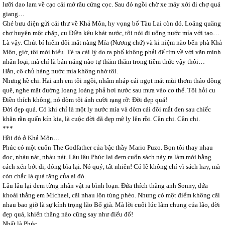
lưỡi dao lam về cạo cái mớ râu cứng cọc. Sau đó ngồi chờ xe máy xới đi chợ quá
giang…
Ghé bưu điện gửi cái thư về Khả Môn, hy vọng bố Tàu Lai còn đó. Loăng quăng
chợ huyện một chặp, cu Điền kêu khát nước, tôi nói đi uống nước mía với tao…
Là vậy. Chút bí hiểm đôi mắt nàng Mía (Nương chứ) và kỉ niệm nào bến phà Khả
Môn, giờ, tôi mới hiểu. Té ra cái lý do ra phố không phải để tìm về với văn minh
nhân loại, mà chỉ là bản năng nào tự thăm thẳm trong tiềm thức vậy thôi…
Hẳn, cô chủ hàng nước mía không nhớ tôi.
Nhưng hề chi. Hai anh em tôi ngồi, nhấm nháp cái ngọt mát mùi thơm thảo đồng
quê, nghe mặt đường loang loáng phả hơi nước sau mưa vào cơ thể. Tôi hỏi cu
Điền thích không, nó dòm tôi ánh cười rạng rỡ: Đời đẹp quá!
Đời đẹp quá. Có khi chỉ là một ly nước mía và dòm cái đôi mắt đen sau chiếc
khăn rằn quấn kín kia, là cuộc đời đã đẹp mê ly lên rồi. Cần chi. Cần chi.
***
Hồi đó ở Khả Môn…
Phúc có một cuốn The Godfather của bậc thầy Mario Puzo. Bọn tôi thay nhau
đọc, nhàu nát, nhàu nát. Lâu lâu Phúc lại đem cuốn sách này ra làm mới bằng
cách xén bớt đi, đóng bìa lại. Nó quý, tất nhiên! Có lẽ không chỉ vì sách hay, mà
còn chắc là quà tặng của ai đó.
Lâu lâu lại đem từng nhân vật ra bình loạn. Đứa thích thằng anh Sonny, đứa
khoái thằng em Michael, cãi nhau lộn tùng phèo. Nhưng có một điểm không cãi
nhau bao giờ là sự kính trọng lão Bố già. Mà lời cuối lúc lâm chung của lão, đời
đẹp quá, khiến thằng nào cũng say như điếu đổ!
Nhất là Phúc.