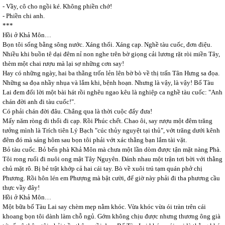
- Vầy, cô cho ngồi ké. Không phiền chớ!
- Phiền chi anh.
***
Hồi ở Khả Môn…
Bọn tôi sống bằng sông nước. Xáng thổi. Xáng cạp. Nghề tàu cuốc, đơn điệu.
Nhiều khi buồn tê dại đêm nỉ non nghe trên bờ giọng cải lương rặt ròi miền Tây,
thèm một chai rượu mà lại sợ những cơn say!
Hay có những ngày, hai ba thằng trốn lẻn lên bờ bò về thị trấn Tân Hưng sa đọa.
Những sa đọa nhầy nhụa và lắm khi, bệnh hoạn. Nhưng là vậy, là vậy! Bố Tàu
Lai đem đổi lời một bài hát rồi nghêu ngao kêu là nghiệp ca nghề tàu cuốc: "Anh
chán đời anh đi tàu cuốc!".
Có phải chán đời đâu. Chẳng qua là thời cuộc đẩy đưa!
Mấy năm ròng đi thổi đi cạp. Rồi Phúc chết. Chao ôi, say rượu một đêm trăng
tưởng mình là Trích tiên Lý Bạch "cúc thủy nguyệt tại thủ", vớt trăng dưới kênh
đêm đó mà sáng hôm sau bọn tôi phải vớt xác thằng bạn lắm tài vặt.
Bỏ tàu cuốc. Bỏ bến phà Khả Môn mà chưa một lần dòm được tận mặt nàng Phà.
Tôi rong ruổi đi nuôi ong mật Tây Nguyên. Đánh nhau một trận tơi bời với thằng
chủ mặt rô. Bị bẻ trật khớp cả hai cái tay. Bò về xuôi trú tạm quán phở chị
Phương. Rồi hôn lén em Phượng mà bật cười, để giờ này phải đi tha phương cầu
thực vầy đây!
Hồi ở Khả Môn…
Một bữa bố Tàu Lai say chèm mẹp nằm khóc. Vừa khóc vừa ói tràn trên cái
khoang bọn tôi dành làm chỗ ngủ. Gớm không chịu được nhưng thương ông già