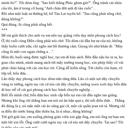
mình ên?". Tôi dòm ổng: "Sao biết thằng Phúc ghim gút?". Ổng tránh cái nhìn
của tôi, ậm ừ trong cổ họng "Anh chán đời anh đi tàu cuốc"…
Rồi như một luật sư đường bệ, bố Tàu Lai tuyên bố: "Tau cũng phải sống chớ,
đúng không?".
Quá đúng. Ai cũng phải sống hết.
***
Để em giải thích cho anh vụ em nện tay giảng viên dạy môn phong cách học!
Ờ, thì cuối cùng Điền cũng phải nói chớ. Tôi dòm cái đầu bự sự của nó, không
thấy buồn cười nữa, chỉ nghe mơ hồ thương cảm. Giọng tôi như khản đi: "Mày
cũng là một con ngựa chứng a…".
Hôm đó, buổi sáng được nghỉ học, tụi em đi bán sách. Bên đầu nậu họ in ra, họ
giao cho mình, mình mang sách tới mấy trường trung học, xin phép thầy cô vài
phút chào hàng với các em học trò. Cũng dễ kiếm sống. Tới chiều còn ham, vô
lớp trễ, bốn đứa…
Lão thầy dạy phong cách học dòm trân từng đứa. Lão có một sợi dây chuyền
vàng to tướng, ngón tay cái cứ níu cái dây chuyền, miệng xoen xoét dạy bốn đứa
đi học trễ về cái gọi phong cách học hành chuyên nghiệp…
Biết lỗi mình chứ, bốn đứa học sinh cấp bốn tụi em cúi đầu nghe rao giảng.
Nhưng khi ổng chỉ thằng bạn em nói nó ăn bận quá ẹ, thì nổi điên thật… Thằng
đó đúng là ẹ, nó mặc một cái áo xăng gai cũ, một cái quần jean tơi tả. Nhưng chỉ
ra điều đó trước bàng dân thiên hạ, là sỉ nhục, đúng không!
Tới giờ giải lao, em xuống phòng giáo viên xin gặp ổng, em nói ổng nợ bạn em
một lời xin lỗi. Ổng cười cười ngón tay cái cứ níu sợi dây chuyền: Tại sao? Tôi
là thầy của các anh mà!