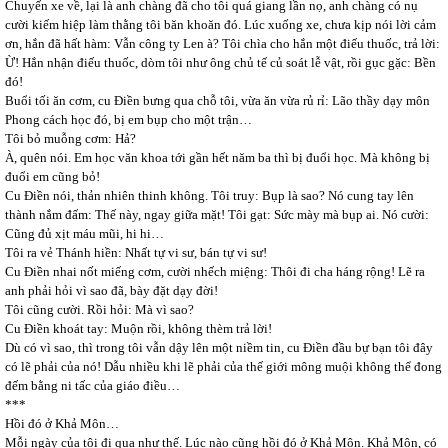
Chuyến xe về, lại là anh chàng đã cho tôi quá giang lần nọ, anh chàng có nụ
cười kiếm hiệp làm thằng tôi băn khoăn đó. Lúc xuống xe, chưa kịp nói lời cảm
ơn, hắn đã hất hàm: Vẫn công ty Len à? Tôi chìa cho hắn một điếu thuốc, trả lời:
Ừ! Hắn nhận điếu thuốc, dòm tôi như ông chủ tế củ soát lễ vật, rồi gục gặc: Bền
đó!
Buổi tối ăn cơm, cu Điền bưng qua chỗ tôi, vừa ăn vừa rủ rỉ: Lão thầy dạy môn
Phong cách học đó, bị em bụp cho một trận…
Tôi bỏ muỗng cơm: Hả?
À, quên nói. Em học văn khoa tới gần hết năm ba thì bị đuổi học. Mà không bị
đuổi em cũng bỏ!
Cu Điền nói, thản nhiên thinh không. Tôi truy: Bụp là sao? Nó cung tay lên
thành nắm đấm: Thế này, ngay giữa mặt! Tôi gạt: Sức mày mà bụp ai. Nó cười:
Cũng đủ xịt máu mũi, hi hi…
Tôi ra vẻ Thánh hiền: Nhất tự vi sư, bán tự vi sư!
Cu Điền nhai nốt miếng cơm, cười nhếch miệng: Thôi đi cha háng rộng! Lẽ ra
anh phải hỏi vì sao đã, bày đặt dạy đời!
Tôi cũng cười. Rồi hỏi: Mà vì sao?
Cu Điền khoát tay: Muộn rồi, không thèm trả lời!
Dù có vì sao, thì trong tôi vẫn dậy lên một niềm tin, cu Điền đầu bự bạn tôi đây
có lẽ phải của nó! Dẫu nhiều khi lẽ phải của thế giới mông muội không thể đong
đếm bằng ni tấc của giáo điều…
***
Hồi đó ở Khả Môn…
Mỗi ngày của tôi đi qua như thế. Lúc nào cũng hồi đó ở Khả Môn. Khả Môn, có