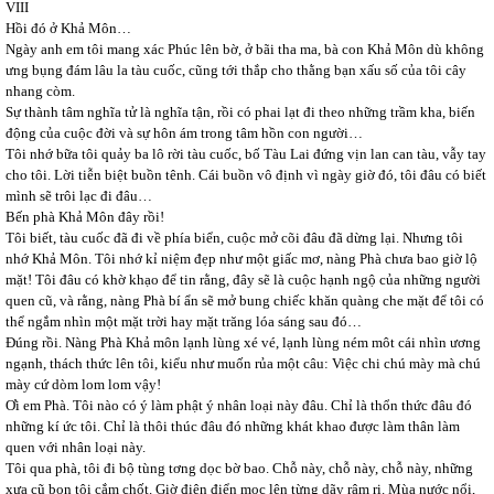
VIII
Hồi đó ở Khả Môn…
Ngày anh em tôi mang xác Phúc lên bờ, ở bãi tha ma, bà con Khả Môn dù không
ưng bụng đám lâu la tàu cuốc, cũng tới thắp cho thằng bạn xấu số của tôi cây
nhang còm.
Sự thành tâm nghĩa tử là nghĩa tận, rồi có phai lạt đi theo những trầm kha, biến
động của cuộc đời và sự hôn ám trong tâm hồn con người…
Tôi nhớ bữa tôi quảy ba lô rời tàu cuốc, bố Tàu Lai đứng vịn lan can tàu, vẫy tay
cho tôi. Lời tiễn biệt buồn tênh. Cái buồn vô định vì ngày giờ đó, tôi đâu có biết
mình sẽ trôi lạc đi đâu…
Bến phà Khả Môn đây rồi!
Tôi biết, tàu cuốc đã đi về phía biển, cuộc mở cõi đâu đã dừng lại. Nhưng tôi
nhớ Khả Môn. Tôi nhớ kỉ niệm đẹp như một giấc mơ, nàng Phà chưa bao giờ lộ
mặt! Tôi đâu có khờ khạo để tin rằng, đây sẽ là cuộc hạnh ngộ của những người
quen cũ, và rằng, nàng Phà bí ẩn sẽ mở bung chiếc khăn quàng che mặt để tôi có
thể ngắm nhìn một mặt trời hay mặt trăng lóa sáng sau đó…
Đúng rồi. Nàng Phà Khả môn lạnh lùng xé vé, lạnh lùng ném môt cái nhìn ương
ngạnh, thách thức lên tôi, kiểu như muốn rủa một câu: Việc chi chú mày mà chú
mày cứ dòm lom lom vậy!
Ơi em Phà. Tôi nào có ý làm phật ý nhân loại này đâu. Chỉ là thổn thức đâu đó
những kí ức tôi. Chỉ là thôi thúc đâu đó những khát khao được làm thân làm
quen với nhân loại này.
Tôi qua phà, tôi đi bộ tùng tơng dọc bờ bao. Chỗ này, chỗ này, chỗ này, những
xưa cũ bọn tôi cắm chốt. Giờ điên điển mọc lên từng dãy rậm ri. Mùa nước nổi,