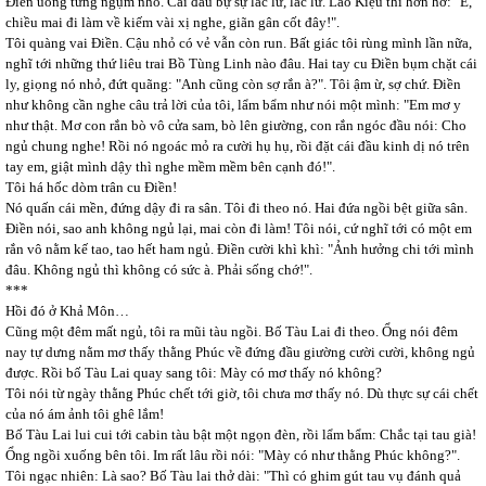
Điền uống từng ngụm nhỏ. Cái đầu bự sự lắc lư, lắc lư. Lão Kiệu thì hớn hở: "Ê,
chiều mai đi làm về kiếm vài xị nghe, giãn gân cốt đây!".
Tôi quàng vai Điền. Cậu nhỏ có vẻ vẫn còn run. Bất giác tôi rùng mình lần nữa,
nghĩ tới những thứ liêu trai Bồ Tùng Linh nào đâu. Hai tay cu Điền bụm chặt cái
ly, giọng nó nhỏ, đứt quãng: "Anh cũng còn sợ rắn à?". Tôi ậm ừ, sợ chứ. Điền
như không cần nghe câu trả lời của tôi, lẩm bẩm như nói một mình: "Em mơ y
như thật. Mơ con rắn bò vô cửa sam, bò lên giường, con rắn ngóc đầu nói: Cho
ngủ chung nghe! Rồi nó ngoác mỏ ra cười hụ hụ, rồi đặt cái đầu kinh dị nó trên
tay em, giật mình dậy thì nghe mềm mềm bên cạnh đó!".
Tôi há hốc dòm trân cu Điền!
Nó quấn cái mền, đứng dậy đi ra sân. Tôi đi theo nó. Hai đứa ngồi bệt giữa sân.
Điền nói, sao anh không ngủ lại, mai còn đi làm! Tôi nói, cứ nghĩ tới có một em
rắn vô nằm kế tao, tao hết ham ngủ. Điền cười khì khì: "Ảnh hưởng chi tới mình
đâu. Không ngủ thì không có sức à. Phải sống chớ!".
***
Hồi đó ở Khả Môn…
Cũng một đêm mất ngủ, tôi ra mũi tàu ngồi. Bố Tàu Lai đi theo. Ổng nói đêm
nay tự dưng nằm mơ thấy thằng Phúc về đứng đầu giường cười cười, không ngủ
được. Rồi bố Tàu Lai quay sang tôi: Mày có mơ thấy nó không?
Tôi nói từ ngày thằng Phúc chết tới giờ, tôi chưa mơ thấy nó. Dù thực sự cái chết
của nó ám ảnh tôi ghê lắm!
Bố Tàu Lai lui cui tới cabin tàu bật một ngọn đèn, rồi lẩm bẩm: Chắc tại tau già!
Ổng ngồi xuống bên tôi. Im rất lâu rồi nói: "Mày có như thằng Phúc không?".
Tôi ngạc nhiên: Là sao? Bố Tàu lai thở dài: "Thì có ghim gút tau vụ đánh quả