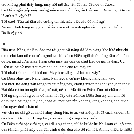
tao không phải thầy lang, mày nổi mề đay lên đó, tao đâu có trị được…
Cu Điền ngồi gắp mấy miếng mồi nhai thỏn lỏn, rồi thắc mắc: Bộ uống rượu vô
là anh ù lì vậy hả?
Tôi cười: Tửu tại tâm cẩu cuồng tại thị, mày biết câu đó không?
Nó nói: Anh háng rộng đa! Để rồi mai mốt kể anh nghe về chuyện em bỏ học!
Ra là vậy đó.
III
Bữa trưa. Nắng rát lắm. Sao mà tôi ghét cái nắng đỏ lòm, vàng khe khé như chỉ
chực chờ làm nổ con mắt người ta. Tôi và cu Điền ngồi dưới bóng râm của lùm
cò ke, mang cơm ra ăn. Phần cơm may mà còn có chút khô để gọi là đạm. Cu
Điền đi hái về một nhúm ớt đâu đó, chia cho tôi mấy trái...
Tôi nhai trệu trạo, rồi hỏi nó: Mày học cái gì mà bỏ học vậy?
Cu Điền phẩy tay: Nắng thiệt. Năm ngoái cữ này không nắng làm vậy.
Tôi biết, nó đang nản lòng với cái nắng này, không muốn nói chuyện, bèn thôi!
Hai đứa cứ im im ngồi nhai, uể oải, uể oải. Mà rồi cu Điền dòm tôi chăm chăm.
Tôi ngừng muỗng cơm, dòm lại nó, đầy dấu hỏi. Cu Điền đưa tay chỉ chỉ, tôi
dòm theo cái ngón tay nó, chao ôi, một con rắn khoang vàng khoang đen cuộn
tròn ngay dưới chân tôi…
Vứt cha nó cái gô cơm, tôi nhảy dựng lên, té tát vọt một phát đã cách xa con rắn
cả chục bước chân. Cùng lúc, con rắn cũng vùng chạy biến.
Cu Điền cười sặc cười sụa, cái đầu bự chảng cứ lắc lư lắc lư. Nó lượm cái gô cơm
của tôi lên, phủi mấy vụn đất dính ở đó, đưa cho tôi rồi nói: Anh lẹ thiệt, lẹ thiệt!