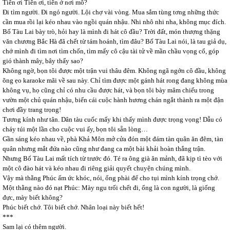
Tiên ơi Tiên ơi, tiên ở nơi mô?
Đi tìm người. Đi ngó người. Lội chợ vài vòng. Mua sắm tùng tơng những thức
cần mua rồi lại kéo nhau vào ngồi quán nhậu. Nhi nhô nhi nha, không mục đích.
Bố Tàu Lai bày trò, hỏi hay là mình đi hát cô đầu? Trời đất, món thượng thặng
văn chương Bắc Hà đã chết từ tám hoánh, tìm đâu? Bố Tàu Lai nói, là tau giả dụ,
chớ mình đi tìm nơi tìm chốn, tìm mấy cô cậu tài tử về mần chầu vọng cổ, góp
gió thành mây, bây thấy sao?
Không ngờ, bọn tôi được một trận vui thâu đêm. Không ngã ngớn cô đầu, không
õng ẹo karaoke mãi về sau này. Chỉ tìm được một gánh hát rong đang không mùa
không vụ, họ cũng chỉ có nhu cầu được hát, và bọn tôi bày mâm chiếu trong
vườn một chủ quán nhậu, biến cái cuộc hành hương chán ngắt thành ra một đận
chơi đầy trang trọng!
Tương kính như tân. Dân tàu cuốc mấy khi thấy mình được trọng vọng! Dẫu có
cháy túi một lần cho cuộc vui ấy, bọn tôi sẵn lòng…
Gần sáng kéo nhau về, phà Khả Môn mở cửa đón một đám tàn quân ăn đêm, tàn
quân nhưng mắt đứa nào cũng như đang ca một bài khải hoàn thắng trận.
Nhưng Bố Tàu Lai mất tích từ trước đó. Té ra ông già ăn mảnh, đã kịp tì tèo với
một cô đào hát và kéo nhau đi riêng giải quyết chuyện chúng mình.
Vậy mà thằng Phúc ấm ức khóc, nói, ổng phài để cho tụi mình kính trọng chớ.
Một thằng nào đó nạt Phúc: Mày ngu trối chết đi, ổng là con người, là giống
đực, mày biết không?
Phúc biết chớ. Tôi biết chớ. Nhân loại này biết hết!
***
Sam lại có thêm người.