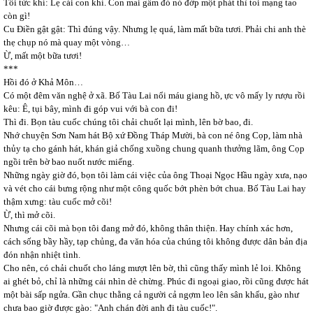
Tôi tức khí: Lẹ cái con khỉ. Con mai gầm đó nó đớp một phát thì toi mạng tao
còn gì!
Cu Điền gật gật: Thì đúng vậy. Nhưng lẹ quá, làm mất bữa tươi. Phải chi anh thè
thẹ chụp nó mà quay một vòng…
Ừ, mất một bữa tươi!
***
Hồi đó ở Khả Môn…
Có một đêm văn nghệ ở xã. Bố Tàu Lai nổi máu giang hồ, ực vô mấy ly rượu rồi
kêu: Ê, tụi bây, mình đi góp vui với bà con đi!
Thì đi. Bọn tàu cuốc chúng tôi chải chuốt lại mình, lên bờ bao, đi.
Nhớ chuyện Sơn Nam hát Bộ xứ Đồng Tháp Mười, bà con né ông Cọp, làm nhà
thủy tạ cho gánh hát, khán giả chống xuồng chung quanh thưởng lãm, ông Cọp
ngồi trên bờ bao nuốt nước miếng.
Những ngày giờ đó, bọn tôi làm cái việc của ông Thoại Ngọc Hầu ngày xưa, nạo
và vét cho cái bưng rộng như một công quốc bớt phèn bớt chua. Bố Tàu Lai hay
thậm xưng: tàu cuốc mở cõi!
Ừ, thì mở cõi.
Nhưng cái cõi mà bọn tôi đang mở đó, không thân thiện. Hay chính xác hơn,
cách sống bầy hầy, tạp chủng, đa văn hóa của chúng tôi không được dân bản địa
đón nhận nhiệt tình.
Cho nên, có chải chuốt cho láng mượt lên bờ, thì cũng thấy mình lẻ loi. Không
ai ghét bỏ, chỉ là những cái nhìn dè chừng. Phúc đi ngoại giao, rồi cũng được hát
một bài sấp ngửa. Gần chục thằng cả người cả ngợm leo lên sân khấu, gào như
chưa bao giờ được gào: "Anh chán đời anh đi tàu cuốc!".