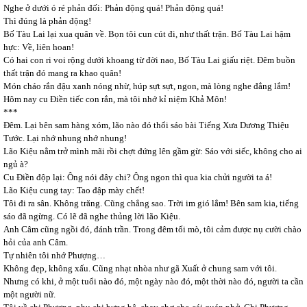
Nghe ở dưới ó ré phản đối: Phản động quá! Phản động quá!
Thì đúng là phản động!
Bố Tàu Lai lại xua quân về. Bọn tôi cun cút đi, như thất trận. Bố Tàu Lai hậm
hực: Về, liên hoan!
Có hai con ri voi rộng dưới khoang từ đời nao, Bố Tàu Lai giấu riệt. Đêm buồn
thất trận đó mang ra khao quân!
Món cháo rắn đậu xanh nóng nhừ, húp sựt sựt, ngon, mà lòng nghe đắng lắm!
Hôm nay cu Điền tiếc con rắn, mà tôi nhớ kỉ niệm Khả Môn!
***
Đêm. Lại bên sam hàng xóm, lão nào đó thổi sáo bài Tiếng Xưa Dương Thiệu
Tước. Lại nhớ nhung nhớ nhung!
Lão Kiệu nằm trở mình mãi rồi chợt đứng lên gầm gừ: Sáo với siếc, không cho ai
ngủ à?
Cu Điền độp lại: Ông nói đây chi? Ông ngon thì qua kia chửi người ta á!
Lão Kiệu cung tay: Tao đập mày chết!
Tôi đi ra sân. Không trăng. Cũng chẳng sao. Trời im gió lắm! Bên sam kia, tiếng
sáo đã ngừng. Có lẽ đã nghe thủng lời lão Kiệu.
Anh Câm cũng ngồi đó, đánh trần. Trong đêm tối mò, tôi cảm được nụ cười chào
hỏi của anh Câm.
Tự nhiên tôi nhớ Phượng…
Không đẹp, không xấu. Cũng nhạt nhòa như gã Xuất ở chung sam với tôi.
Nhưng có khi, ở một tuổi nào đó, một ngày nào đó, một thời nào đó, người ta cần
một người nữ.