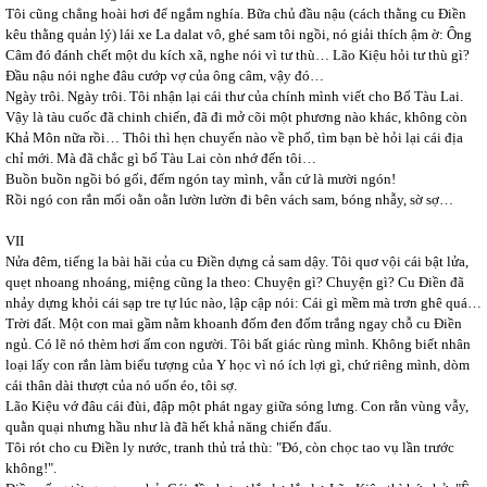
Tôi cũng chẳng hoài hơi để ngắm nghía. Bữa chủ đầu nậu (cách thằng cu Điền
kêu thằng quản lý) lái xe La dalat vô, ghé sam tôi ngồi, nó giải thích ậm ờ: Ông
Câm đó đánh chết một du kích xã, nghe nói vì tư thù… Lão Kiệu hỏi tư thù gì?
Đầu nậu nói nghe đâu cướp vợ của ông câm, vậy đó…
Ngày trôi. Ngày trôi. Tôi nhận lại cái thư của chính mình viết cho Bố Tàu Lai.
Vậy là tàu cuốc đã chinh chiến, đã đi mở cõi một phương nào khác, không còn
Khả Môn nữa rồi… Thôi thì hẹn chuyến nào về phố, tìm bạn bè hỏi lại cái địa
chỉ mới. Mà đã chắc gì bố Tàu Lai còn nhớ đến tôi…
Buồn buồn ngồi bó gối, đếm ngón tay mình, vẫn cứ là mười ngón!
Rồi ngó con rắn mối oằn oằn lườn lườn đi bên vách sam, bóng nhẫy, sờ sợ…
VII
Nửa đêm, tiếng la bài hãi của cu Điền dựng cả sam dậy. Tôi quơ vội cái bật lửa,
quẹt nhoang nhoáng, miệng cũng la theo: Chuyện gì? Chuyện gì? Cu Điền đã
nhảy dựng khỏi cái sạp tre tự lúc nào, lập cập nói: Cái gì mềm mà trơn ghê quá…
Trời đất. Một con mai gầm nằm khoanh đốm đen đốm trắng ngay chỗ cu Điền
ngủ. Có lẽ nó thèm hơi ấm con người. Tôi bất giác rùng mình. Không biết nhân
loại lấy con rắn làm biểu tượng của Y học vì nó ích lợi gì, chứ riêng mình, dòm
cái thân dài thượt của nó uốn éo, tôi sợ.
Lão Kiệu vớ đâu cái đùi, đập một phát ngay giữa sóng lưng. Con rằn vùng vẫy,
quằn quại nhưng hầu như là đã hết khả năng chiến đấu.
Tôi rót cho cu Điền ly nước, tranh thủ trả thù: "Đó, còn chọc tao vụ lần trước
không!".