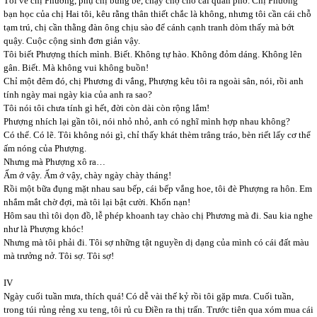
Tôi về chị Phương, phụ chị bưng bê, chạy chợ cho cái quán phở. Chị Phương
bạn học của chị Hai tôi, kêu rằng thân thiết chắc là không, nhưng tôi cần cái chỗ
tạm trú, chị cần thằng đàn ông chịu sào để cánh cạnh tranh dòm thấy mà bớt
quậy. Cuộc cộng sinh đơn giản vậy.
Tôi biết Phượng thích mình. Biết. Không tự hào. Không đỏm dáng. Không lên
gân. Biết. Mà không vui không buồn!
Chỉ một đêm đó, chị Phương đi vắng, Phượng kêu tôi ra ngoài sân, nói, rồi anh
tính ngày mai ngày kia của anh ra sao?
Tôi nói tôi chưa tính gì hết, đời còn dài còn rộng lắm!
Phượng nhích lại gần tôi, nói nhỏ nhỏ, anh có nghĩ mình hợp nhau không?
Có thể. Có lẽ. Tôi không nói gì, chỉ thấy khát thèm trâng tráo, bèn riết lấy cơ thể
ấm nóng của Phượng.
Nhưng mà Phượng xô ra…
Ấm ớ vậy. Ấm ớ vậy, chày ngày chày tháng!
Rồi một bữa đụng mặt nhau sau bếp, cái bếp vắng hoe, tôi đè Phượng ra hôn. Em
nhắm mắt chờ đợi, mà tôi lại bật cười. Khốn nạn!
Hôm sau thì tôi dọn đồ, lễ phép khoanh tay chào chị Phương mà đi. Sau kia nghe
như là Phượng khóc!
Nhưng mà tôi phải đi. Tôi sợ những tật nguyền dị dạng của mình có cái đất màu
mà trưởng nở. Tôi sợ. Tôi sợ!
IV
Ngày cuối tuần mưa, thích quá! Có dễ vài thế kỷ rồi tôi gặp mưa. Cuối tuần,
trong túi rủng rẻng xu teng, tôi rủ cu Điền ra thị trấn. Trước tiên qua xóm mua cái