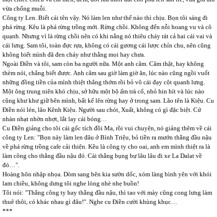
vừa chống muỗi.
Công ty Len. Biết cái tên vậy. Nó làm len như thế nào thì chịu. Bọn tôi sáng đi
phá rừng. Kêu là phá rừng trồng mới. Rừng chồi. Không đến nỗi hoang vu và cô
quạnh. Nhưng vì là rừng chồi nên có khi nắng nó thiêu cháy rát cả hai cái vai và
cái lưng. Sam tôi, toàn đực rựa, không có cái gương cái lược chỉn chu, nên cũng
không biết mình đã đen cháy như thằng mọi hay chưa.
Ngoài Điền và tôi, sam còn ba người nữa. Một anh câm. Câm thật, hay không
thèm nói, chẳng biết được. Anh câm sau giờ làm giờ ăn, lúc nào cũng ngồi vuốt
những đồng tiền của mình thiệt thẳng thớm rồi bỏ vô cái đạy cột quanh lưng.
Một ông trung niên khó chịu, sở hữu một bộ ấm trà cổ, nhỏ hin hít và lúc nào
cũng khư khư giữ bên mình, bất kể lên rừng hay ở trong sam. Lão tên là Kiệu. Cu
Điền nói lén, lão Kênh Kiệu. Người sau chót, Xuất, không có gì đặc biệt. Cứ
nhàn nhạt nhờn nhợt, lắt lay cái bóng…
Cu Điền giảng cho tôi cái gốc tích đồi Ma, rồi vui chuyện, nó giảng thêm về cái
công ty Len: "Bọn này làm len đâu ở Bình Triệu, bỏ tiền ra mướn thằng đầu nậu
về phá rừng trồng cafe cải thiện. Kêu là công ty cho oai, anh em mình thiệt ra là
làm công cho thằng đầu nậu đó. Cái thằng bụng bự lâu lâu đi xe La Dalat về
đó…".
Hoàng hôn nhập nhọa. Dòm sang bên kia sườn dốc, xóm làng bình yên với khói
lam chiều, không dưng tôi nghe lòng nhè nhẹ buồn!
Tôi nói: "Thằng công ty hay thằng đầu nậu, thì tao với mày cũng cong lưng làm
thuê thôi, có khác nhau gì đâu!". Nghe cu Điền cười khùng khục…
***