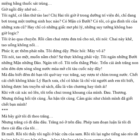
miệng bằng thuốc sát trùng…
Giờ ngồi đây nhớ nó…
Tôi nghĩ, có lắm thứ tào lao! Chị Hai tôi giờ ở trong dưỡng trí viện đó, chỉ đang
bơi trong một trường sinh học nào? Có Mận có Bưởi? Có tôi, có gia đình tôi của
những xưa cũ? Hay chỉ có những giấc mơ phi lý, những suy tưởng không bao
giờ logic?
Tôi ừ ào qua chuyện. Rồi cầm chai rượu đưa trả cho nó, tôi nói: Chai này khê,
tao uống không nổi…
Phúc ừ, ực thêm phát nữa. Tôi đứng dậy. Phúc hỏi: Mày vô à?
Tôi nói, tao mệt, muốn nằm chút! Sự thực không phải vậy. Tôi ngán những Bưởi
những Mận những Đào. Ngán tới cổ. Tôi trốn thằng Phúc. Trốn cái ánh trăng non
nõn dờn dợn sóng sông nước mùa mở cõi tàu cuốc này đây!
Mà đâu biết đêm đó bạn tôi quờ tay vọc trăng, say rượu té chìm trong nước. Chết
cái chết không khác Lý Bạch xưa, chỉ có khác là chỉ vài người anh em tôi biết,
không được lưu truyền sử sách, dẫu là văn chương hay tình ái!
Khi vớt cái xác nó lên, tôi trốn chui trong khoang của mình. Đau. Thương.
Nhưng thống hối tột cùng. Ân hận tột cùng. Cảm giác như chính mình đã giết
chết bạn mình!
***
Mà bây giờ tôi đi theo trăng…
Nhưng trăng có đi đâu đâu. Trăng nó ở trên đầu. Phép tam đoạn luận là tôi đi
theo cái đầu của tôi…
Đi miết. Rồi tôi thấy tôi ngồi ở bậc cửa của sam. Rồi tôi lại nghe tiếng sáo réo rắt
hoàng hôn lá reo bên thềm… bâng khuâng phím loan vương tình…