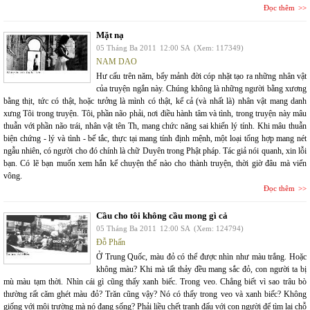
Đọc thêm
Mặt nạ
05 Tháng Ba 2011
12:00 SA
(Xem: 117349)
NAM DAO
Hư cấu trên năm, bẩy mảnh đời cóp nhặt tạo ra những nhân vật
của truyện ngắn này. Chúng không là những người bằng xương
bằng thịt, tức có thật, hoặc tưởng là mình có thật, kể cả (và nhất là) nhân vật mang danh
xưng Tôi trong truyện. Tôi, phần não phải, nơi điều hành tâm và tình, trong truyện này mâu
thuẫn với phần não trái, nhân vật tên Th, mang chức năng sai khiến lý tính. Khi mâu thuẫn
biện chứng - lý và tình - bế tắc, thực tại mang tính định mệnh, một loại tổng hợp mang nét
ngẫu nhiên, có người cho đó chính là chữ Duyên trong Phật pháp. Tác giả nói quanh, xin lỗi
bạn. Có lẽ bạn muốn xem hắn kể chuyện thế nào cho thành truyện, thời giờ đâu mà viển
vông.
Đọc thêm
Cầu cho tôi không cầu mong gì cả
05 Tháng Ba 2011
12:00 SA
(Xem: 124794)
Đỗ Phấn
Ở Trung Quốc, màu đỏ có thể được nhìn như màu trắng. Hoặc
không màu? Khi mà tất thảy đều mang sắc đỏ, con người ta bị
mù màu tạm thời. Nhìn cái gì cũng thấy xanh biếc. Trong veo. Chẳng biết vì sao trâu bò
thường rất căm ghét màu đỏ? Trăn cũng vậy? Nó có thấy trong veo và xanh biếc? Không
giống với môi trường mà nó đang sống? Phải liều chết tranh đấu với con người để tìm lại chỗ