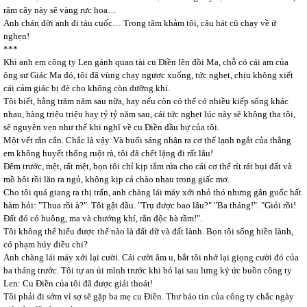
rậm cây này sẽ vàng rực hoa…
Anh chán đời anh đi tàu cuốc… Trong tâm khảm tôi, câu hát cũ chạy về ứ
nghẹn!
***
Khi anh em công ty Len gánh quan tài cu Điền lên đồi Ma, chỗ có cái am của
ông sư Giác Ma đó, tôi đã vùng chạy ngược xuống, tức nghẹt, chịu không xiết
cái cảm giác bị đè cho không còn dưỡng khí.
Tôi biết, hằng trăm năm sau nữa, hay nếu còn có thể có nhiều kiếp sống khác
nhau, hàng triệu triệu hay tỷ tỷ năm sau, cái tức nghẹt lúc này sẽ không tha tôi,
sẽ nguyên vẹn như thế khi nghĩ về cu Điền đầu bự của tôi.
Một vết rắn cắn. Chắc là vậy. Và buổi sáng nhận ra cơ thể lạnh ngắt của thằng
em không huyết thống ruột rà, tôi đã chết lặng đi rất lâu!
Đêm trước, mệt, rất mệt, bọn tôi chỉ kịp tắm rửa cho cái cơ thể rít rát bụi đất và
mồ hôi rồi lăn ra ngủ, không kịp cả chào nhau trong giấc mơ.
Cho tôi quá giang ra thị trấn, anh chàng lái máy xới nhỏ thó nhưng gân guốc hất
hàm hỏi: "Thua rồi à?". Tôi gật đầu. "Trụ được bao lâu?" "Ba tháng!". "Giỏi rồi!
Đất đó có huông, ma và chướng khí, rắn độc hà rầm!".
Tôi không thể hiểu được thế nào là đất dữ và đất lành. Bọn tôi sống hiền lành,
có phạm húy điều chi?
Anh chàng lái máy xới lại cười. Cái cười âm u, bắt tôi nhớ lại giọng cười đó của
ba tháng trước. Tôi tự an ủi mình trước khi bỏ lại sau lưng ký ức buồn công ty
Len: Cu Điền của tôi đã được giải thoát!
Tôi phải đi sớm vì sợ sẽ gặp ba mẹ cu Điền. Thư báo tin của công ty chắc ngày