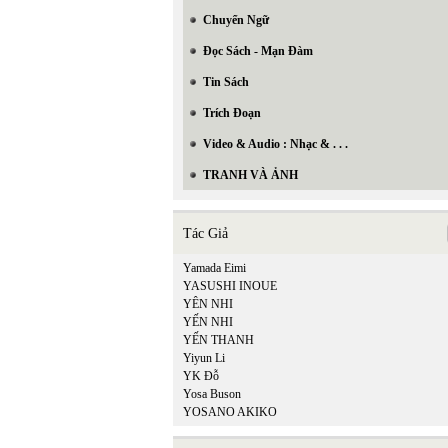
Chuyển Ngữ
Đọc Sách - Mạn Đàm
Tin Sách
Trích Đoạn
Video & Audio : Nhạc & . . .
TRANH VÀ ẢNH
Tác Giả
Yamada Eimi
YASUSHI INOUE
YÊN NHI
YẾN NHI
YẾN THANH
Yiyun Li
YK Đỗ
Yosa Buson
YOSANO AKIKO