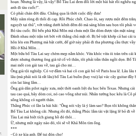
hoạn. Nhưng là vậy, là vậy! Bố Tàu Lai đem đổi lời một bài hát rồi nghêu n
anh đi tàu cuốc!".
Có phải chán đời đâu. Chẳng qua là thời cuộc đẩy đưa!
Mấy năm ròng đi thổi đi cạp. Rồi Phúc chết. Chao ôi, say rượu một đêm trăn
nguyệt tại thủ", vớt trăng dưới kênh đêm đó mà sáng hôm sau bọn tôi phải vớ
Bỏ tàu cuốc. Bỏ bến phà Khả Môn mà chưa một lần dòm được tận mặt nàng P
Đánh nhau một trận tơi bời với thằng chủ mặt rô. Bị bẻ trật khớp cả hai cái 
hôn lén em Phượng mà bật cười, để giờ này phải đi tha phương cầu thực vầy
Hồi ở Khả Môn…
Một bữa bố Tàu Lai say chèm mẹp nằm khóc. Vừa khóc vừa ói tràn trên cái
được nhưng thương ông già tứ cố vô thân, tôi phải trần thân ngồi dọn. Bố Tàu
mai mốt con gái tau về, tau gả cho mi…
Ông già tội nghiệp. Có vợ đầm và hai cô con gái bỏ về Paris hoa lệ. Lâu lâu
lâu (mà phải nói là rất lâu) bố Tàu Lai buồn (hay vui) lại vác cây guitar 
còn lai láng lắm…
Ông già dân pilot ngày xưa, một thời oanh liệt du học bên Texas. Nhưng cái 
tau cao quá, bây dòm coi, nó cao vổng như núi. Nhân tướng học kêu là Cô p
sống không có người thân.
Thằng Phúc có lần la bài hãi: "Ông nói vậy là ý làm sao? Bọn tôi không thân
Bố Tàu Lai không cãi. Nhưng rồi đó, thằng Phúc lắm tài vặt lặng lẽ bỏ đi về
Tàu Lai mà biệt tích giang hồ đó thôi…
Ừ, nhưng một ngày nào đó, tôi sẽ về Khả Môn tìm ổng.
***
ữ:
- Có xe kìa anh. Để tui đón cho!