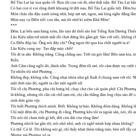
Bố Tàu Lai lại xua quân về. Bọn tôi cun cút đi, như thất trận. Bố Tàu Lai hậ
Có hai con ri voi rộng dưới khoang từ đời nao, Bố Tàu Lai giấu riệt. Đêm b
Món cháo rắn đậu xanh nóng nhừ, húp sựt sựt, ngon, mà lòng nghe đắng lắ
Hôm nay cu Điền tiếc con rắn, mà tôi nhớ kỉ niệm Khả Môn!
***
Đêm. Lại bên sam hàng xóm, lão nào đó thổi sáo bài Tiếng Xưa Dương Thi
Lão Kiệu nằm trở mình mãi rồi chợt đứng lên gầm gừ: Sáo với siếc, không c
Cu Điền độp lại: Ông nói đây chi? Ông ngon thì qua kia chửi người ta á!
Lão Kiệu cung tay: Tao đập mày chết!
Tôi đi ra sân. Không trăng. Cũng chẳng sao. Trời im gió lắm! Bên sam kia, t
Kiệu.
Anh Câm cũng ngồi đó, đánh trần. Trong đêm tối mò, tôi cảm được nụ cười 
Tự nhiên tôi nhớ Phượng…
Không đẹp, không xấu. Cũng nhạt nhòa như gã Xuất ở chung sam với tôi. Nh
một thời nào đó, người ta cần một người nữ.
Tôi về chị Phương, phụ chị bưng bê, chạy chợ cho cái quán phở. Chị Phương 
là không, nhưng tôi cần cái chỗ tạm trú, chị cần thằng đàn ông chịu sào để
sinh đơn giản vậy.
Tôi biết Phượng thích mình. Biết. Không tự hào. Không đỏm dáng. Không l
Chỉ một đêm đó, chị Phương đi vắng, Phượng kêu tôi ra ngoài sân, nói, rồi a
Tôi nói tôi chưa tính gì hết, đời còn dài còn rộng lắm!
Phượng nhích lại gần tôi, nói nhỏ nhỏ, anh có nghĩ mình hợp nhau không?
Có thể. Có lẽ. Tôi không nói gì, chỉ thấy khát thèm trâng tráo, bèn riết lấy
Nhưng mà Phượng xô ra…