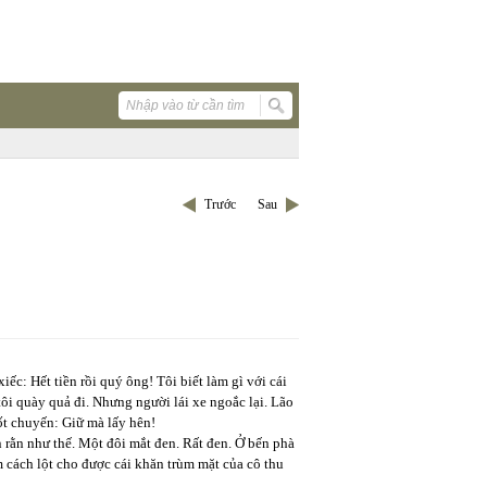
Trước
Sau
iếc: Hết tiền rồi quý ông! Tôi biết làm gì với cái
 tôi quày quả đi. Nhưng người lái xe ngoắc lại. Lão
ốt chuyến: Giữ mà lấy hên!
rằn như thế. Một đôi mắt đen. Rất đen. Ở bến phà
 cách lột cho được cái khăn trùm mặt của cô thu