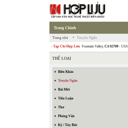
Trang Chính
›
Trang nhà
Truyện Ngắn
- Tạp Chí Hợp Lưu
Fountain Valley,
CA 92708
- USA
THỂ LOẠI
Biên Khảo
Truyện Ngắn
Bài Mới
Tiểu Luận
Thơ
Phỏng Vấn
Ký / Tùy Bút