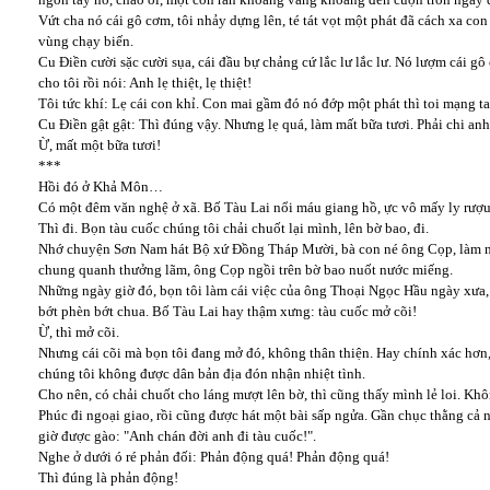
Vứt cha nó cái gô cơm, tôi nhảy dựng lên, té tát vọt một phát đã cách xa co
vùng chạy biến.
Cu Điền cười sặc cười sụa, cái đầu bự chảng cứ lắc lư lắc lư. Nó lượm cái gô
cho tôi rồi nói: Anh lẹ thiệt, lẹ thiệt!
Tôi tức khí: Lẹ cái con khỉ. Con mai gầm đó nó đớp một phát thì toi mạng ta
Cu Điền gật gật: Thì đúng vậy. Nhưng lẹ quá, làm mất bữa tươi. Phải chi 
Ừ, mất một bữa tươi!
***
Hồi đó ở Khả Môn…
Có một đêm văn nghệ ở xã. Bố Tàu Lai nổi máu giang hồ, ực vô mấy ly rượu r
Thì đi. Bọn tàu cuốc chúng tôi chải chuốt lại mình, lên bờ bao, đi.
Nhớ chuyện Sơn Nam hát Bộ xứ Đồng Tháp Mười, bà con né ông Cọp, làm nh
chung quanh thưởng lãm, ông Cọp ngồi trên bờ bao nuốt nước miếng.
Những ngày giờ đó, bọn tôi làm cái việc của ông Thoại Ngọc Hầu ngày xưa,
bớt phèn bớt chua. Bố Tàu Lai hay thậm xưng: tàu cuốc mở cõi!
Ừ, thì mở cõi.
Nhưng cái cõi mà bọn tôi đang mở đó, không thân thiện. Hay chính xác hơn,
chúng tôi không được dân bản địa đón nhận nhiệt tình.
Cho nên, có chải chuốt cho láng mượt lên bờ, thì cũng thấy mình lẻ loi. Khô
Phúc đi ngoại giao, rồi cũng được hát một bài sấp ngửa. Gần chục thằng cả
giờ được gào: "Anh chán đời anh đi tàu cuốc!".
Nghe ở dưới ó ré phản đối: Phản động quá! Phản động quá!
Thì đúng là phản động!