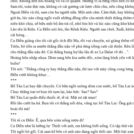
chồi. Không đến nỗi hoang vu và cô quạnh. Nhưng vì là rừng chồi nên có khi 
Sam tôi, toàn đực rựa, không có cái gương cái lược chỉn chu, nên cũng khô
Ngoài Điền và tôi, sam còn ba người nữa. Một anh câm. Câm thật, hay không
giờ ăn, lúc nào cũng ngồi vuốt những đồng tiền của mình thiệt thẳng thớm r
niên khó chịu, sở hữu một bộ ấm trà cổ, nhỏ hin hít và lúc nào cũng khư khư
Lão tên là Kiệu. Cu Điền nói lén, lão Kênh Kiệu. Người sau chót, Xuất, khôn
cái bóng…
Cu Điền giảng cho tôi cái gốc tích đồi Ma, rồi vui chuyện, nó giảng thêm v
Triệu, bỏ tiền ra mướn thằng đầu nậu về phá rừng trồng cafe cải thiện. Kêu l
cho thằng đầu nậu đó. Cái thằng bụng bự lâu lâu đi xe La Dalat về đó…".
Hoàng hôn nhập nhọa. Dòm sang bên kia sườn dốc, xóm làng bình yên với k
buồn!
Tôi nói: "Thằng công ty hay thằng đầu nậu, thì tao với mày cũng cong lưng 
Điền cười khùng khục…
***
Bố Tàu Lai hay đặt chuyện. Có bữa ngồi suông dòm con nước, bố Tàu Lai nó
Chục thằng trai tơ bọn tôi tụm lại, háo hức: Sao? Sao?
Bố Tàu Lai quấn điếu thuốc rê, rề rà: Mặt nó rặt mụn!
Rồi lão cười ha hả. Bọn tôi có thằng nổi dóa, văng tục bố Tàu Lai: Ông già t
hoài rồi mà!
***
Tôi rủ cu Điền: Ê, qua bên xóm uống rượu đi!
Cu Điền như là lưỡng lự: Thiệt với anh, em không biết uống. Có tập thử vài 
Tôi ngồi bó gối. Cái sam kế bên có anh nào đang ngồi thổi sáo. Một bài xư