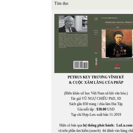
Tìm đọc
PETRUS KEY TRƯƠNG VĨNH KÝ
& CUỘC XÂM LĂNG CỦA PHÁP
(Biên khảo sử học Việt Nam xã hội văn hóa.)
Tác giả VŨ NGỰ CHIÊU PhD, JD
Sách gần 850 trang / chia làm Hai Tập
Gía mỗi tập :
$30.00
USD
Tạp chí Hợp-Lưu xuất bản 11-2019
Hiện có bán qua
hệ thống phát hành:
LuLu.com
và trên phần tìm kiếm (search) thì đánh vào hàng ch