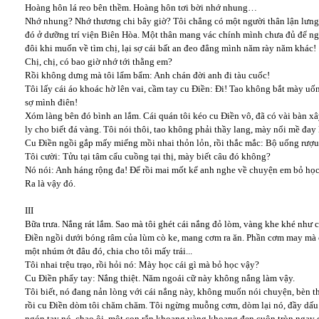
Hoàng hôn lá reo bên thềm. Hoàng hôn tơi bời nhớ nhung…
Nhớ nhung? Nhớ thương chi bây giờ? Tôi chẳng có một người thân lận lưng
đó ở dưỡng trí viện Biên Hòa. Một thân mang vác chính mình chưa đủ để ng
đôi khi muốn về tìm chị, lại sợ cái bất an đeo đẳng mình năm rày năm khác!
Chị, chị, có bao giờ nhớ tới thằng em?
Rồi không dưng mà tôi lẩm bẩm: Anh chán đời anh đi tàu cuốc!
Tôi lấy cái áo khoác hờ lên vai, cầm tay cu Điền: Đi! Tao không bắt mày 
sợ mình điên!
Xóm làng bên đó bình an lắm. Cái quán tôi kéo cu Điền vô, đã có vài bàn x
ly cho biết đá vàng. Tôi nói thôi, tao không phải thầy lang, mày nổi mề đay
Cu Điền ngồi gắp mấy miếng mồi nhai thỏn lỏn, rồi thắc mắc: Bộ uống rượu 
Tôi cười: Tửu tại tâm cẩu cuồng tại thị, mày biết câu đó không?
Nó nói: Anh háng rộng đa! Để rồi mai mốt kể anh nghe về chuyện em bỏ học
Ra là vậy đó.
III
Bữa trưa. Nắng rát lắm. Sao mà tôi ghét cái nắng đỏ lòm, vàng khe khé như 
Điền ngồi dưới bóng râm của lùm cò ke, mang cơm ra ăn. Phần cơm may mà c
một nhúm ớt đâu đó, chia cho tôi mấy trái...
Tôi nhai trệu trạo, rồi hỏi nó: Mày học cái gì mà bỏ học vậy?
Cu Điền phẩy tay: Nắng thiệt. Năm ngoái cữ này không nắng làm vậy.
Tôi biết, nó đang nản lòng với cái nắng này, không muốn nói chuyện, bèn thô
rồi cu Điền dòm tôi chăm chăm. Tôi ngừng muỗng cơm, dòm lại nó, đầy dấu h
ngón tay nó, chao ôi, một con rắn khoang vàng khoang đen cuộn tròn ngay