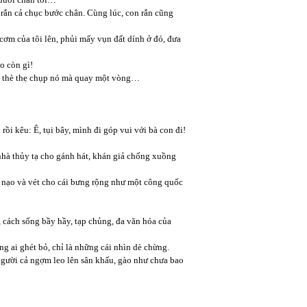
n rắn cả chục bước chân. Cùng lúc, con rắn cũng
 cơm của tôi lên, phủi mấy vụn đất dính ở đó, đưa
o còn gì!
anh thè thẹ chụp nó mà quay một vòng…
ồi kêu: Ê, tụi bây, mình đi góp vui với bà con đi!
à thủy tạ cho gánh hát, khán giả chống xuồng
 nạo và vét cho cái bưng rộng như một công quốc
 cách sống bầy hầy, tạp chủng, đa văn hóa của
ng ai ghét bỏ, chỉ là những cái nhìn dè chừng.
 người cả ngợm leo lên sân khấu, gào như chưa bao