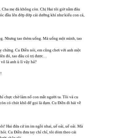
. Cha mẹ đà không còn. Chị Hai tôi giờ nằm đâu
óc đầu lên đớp đớp cái dưỡng khí như kiểu con cá,
uống. Nhưng tao thèm uống. Mà uống một mình, tao
ây chừng. Cu Điền nói, em cũng chơi với anh một
 lên đó, tao đâu có trị được…
vô là anh ù lì vậy hả?
!
chỉ chực chờ làm nổ con mắt người ta. Tôi và cu
òn có chút khô để gọi là đạm. Cu Điền đi hái về
i! Hai đứa cứ im im ngồi nhai, uể oải, uể oải. Mà
ỏi. Cu Điền đưa tay chỉ chỉ, tôi dòm theo cái
 dưới chân tôi…