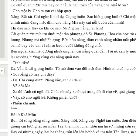
Cô chủ quán nước mía này có phải là hậu thân của nàng phà Khả Môn?
- Cho một ly. Cho mượn cái hộp quẹt!
Nắng. Rất rát. Chỉ nghe lí nhí dạ. Giọng buồn. Sao biết giọng buồn? Chỉ mộ
chính mình đang mặc định cho nàng Mía này cái nỗi buồn của mình!
Thì đâu sao. Hay có khi có sao. Nhưng mà nắng, rát lắm!
Cái quán nước mía trụ dưới một tàn phượng đỏ ối. Phượng. Hoa của học trò đ
lương. Nhưng mà nhớ Phượng. Bữa hôn nàng, dòm cảnh nàng nhắm mắt phê phê
ba mớ bay vèo chỉ vì cái sự buồn cười không đúng chỗ.
Bên ngoài kia, mặt đường nhựa óng lên cái nắng quái đản. Tôi ực cạn ly n
lại sợ cộng hưởng cùng cái nắng quái này.
- Tính tiền!
Dạ. Vẫn là cái giọng buồn. Tò mò dòm vào đôi mắt đen. Hình như có nụ cười
- Gọi bằng cô hay chị đây?
- Dạ. Chi cũng được. Nắng vầy, anh đi đâu?
- Vô đồi Ma!
- Xa đó! Anh cứ ngồi đi. Chút có mấy xe ở trại trong đó đi chợ về, quá giang
- Vầy, cô cho ngồi ké. Không phiền chớ!
- Phiền chi anh.
***
Hồi ở Khả Môn…
Bọn tôi sống bằng sông nước. Xáng thổi. Xáng cạp. Nghề tàu cuốc, đơn điệu
giọng cải lương rặt ròi miền Tây, thèm một chai rượu mà lại sợ những cơn sa
Hay có những ngày, hai ba thằng trốn lẻn lên bờ bò về thị trấn Tân Hưng sa