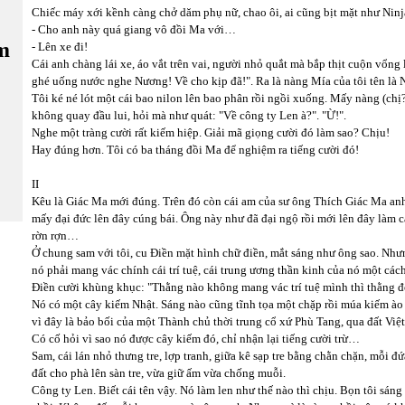
Chiếc máy xới kềnh càng chở dăm phụ nữ, chao ôi, ai cũng bịt mặt như Ninja
- Cho anh này quá giang vô đồi Ma với…
m
- Lên xe đi!
Cái anh chàng lái xe, áo vắt trên vai, người nhỏ quắt mà bắp thịt cuộn vổn
ghé uống nước nghe Nương! Về cho kịp đã!". Ra là nàng Mía của tôi tên là
Tôi ké né lót một cái bao nilon lên bao phân rồi ngồi xuống. Mấy nàng (chị? 
không quay đầu lui, hỏi mà như quát: "Về công ty Len à?". "Ừ!".
Nghe một tràng cười rất kiếm hiệp. Giải mã giọng cười đó làm sao? Chịu!
Hay đúng hơn. Tôi có ba tháng đồi Ma để nghiệm ra tiếng cười đó!
II
Kêu là Giác Ma mới đúng. Trên đó còn cái am của sư ông Thích Giác Ma anh 
mấy đại đức lên đây cúng bái. Ông này như đã đại ngộ rồi mới lên đây làm 
rờn rợn…
Ở chung sam với tôi, cu Điền mặt hình chữ điền, mắt sáng như ông sao. Như
nó phải mang vác chính cái trí tuệ, cái trung ương thần kinh của nó một cách
Điền cười khùng khục: "Thằng nào không mang vác trí tuệ mình thì thằng đó
Nó có một cây kiếm Nhật. Sáng nào cũng tĩnh tọa một chặp rồi múa kiếm ào
vì đây là bảo bối của một Thành chủ thời trung cổ xứ Phù Tang, qua đất Việt
Có cố hỏi vì sao nó được cây kiếm đó, chỉ nhận lại tiếng cười trừ…
Sam, cái lán nhỏ thưng tre, lợp tranh, giữa kê sạp tre bằng chằn chặn, mỗi đ
đất cho phà lên sàn tre, vừa giữ ấm vừa chống muỗi.
Công ty Len. Biết cái tên vậy. Nó làm len như thế nào thì chịu. Bọn tôi sán