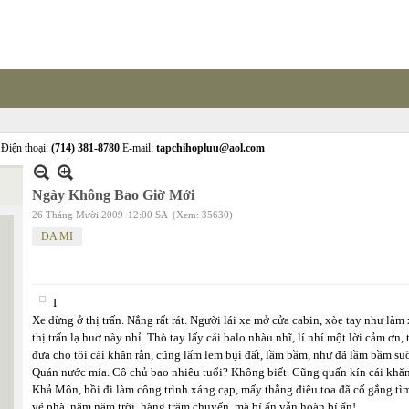
Điện thoại:
(714) 381-8780
E-mail:
tapchihopluu@aol.com
Ngày Không Bao Giờ Mới
26 Tháng Mười 2009
12:00 SA
(Xem: 35630)
ĐA MI
I
Xe dừng ở thị trấn. Nắng rất rát. Người lái xe mở cửa cabin, xòe tay như làm x
thị trấn lạ huơ này nhỉ. Thò tay lấy cái balo nhàu nhĩ, lí nhí một lời cảm ơn,
đưa cho tôi cái khăn rằn, cũng lấm lem bụi đất, lầm bầm, như đã lầm bầm su
Quán nước mía. Cô chủ bao nhiêu tuổi? Không biết. Cũng quấn kín cái khăn 
Khả Môn, hồi đi làm công trình xáng cạp, mấy thằng điêu toa đã cố gắng tìm
vé phà, năm năm trời, hàng trăm chuyến, mà bí ẩn vẫn hoàn bí ẩn!