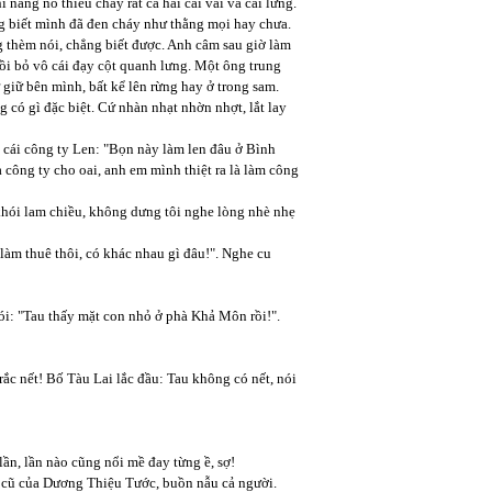
nắng nó thiêu cháy rát cả hai cái vai và cái lưng.
ng biết mình đã đen cháy như thằng mọi hay chưa.
 thèm nói, chẳng biết được. Anh câm sau giờ làm
ồi bỏ vô cái đạy cột quanh lưng. Một ông trung
 giữ bên mình, bất kể lên rừng hay ở trong sam.
g có gì đặc biệt. Cứ nhàn nhạt nhờn nhợt, lắt lay
ề cái công ty Len: "Bọn này làm len đâu ở Bình
à công ty cho oai, anh em mình thiệt ra là làm công
hói lam chiều, không dưng tôi nghe lòng nhè nhẹ
làm thuê thôi, có khác nhau gì đâu!". Nghe cu
i: "Tau thấy mặt con nhỏ ở phà Khả Môn rồi!".
rắc nết! Bố Tàu Lai lắc đầu: Tau không có nết, nói
lần, lần nào cũng nổi mề đay từng ề, sợ!
a cũ của Dương Thiệu Tước, buồn nẫu cả người.