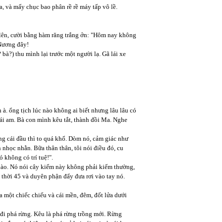
, và mấy chục bao phân rề rề máy tấp vô lề.
g lên, cười bằng hàm răng trắng ởn: "Hôm nay không
 Nương đây!
bà?) thu mình lại trước một người lạ. Gã lái xe
à. ổng tịch lúc nào không ai biết nhưng lâu lâu có
cái am. Bà con mình kêu tắt, thành đồi Ma. Nghe
ng cái đầu thì to quá khổ. Dòm nó, cảm giác như
 nhọc nhằn. Bữa thân thân, tôi nói điều đó, cu
 không có trí tuệ!".
 ào. Nó nói cây kiếm này không phải kiếm thường,
 thời 45 và duyên phận đẩy đưa rơi vào tay nó.
ứa một chiếc chiếu và cái mền, đêm, đốt lửa dưới
g đi phá rừng. Kêu là phá rừng trồng mới. Rừng