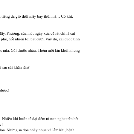
t tiếng dạ gió thổi mây bay thôi mà… Có khi,
ây. Phượng, của một ngày xưa cũ rất chi là cải
, hốt nhiên tôi bật cười. Vậy đó, cái cuộc tình
ước mía. Gói thuốc nhàu. Thèm một làn khói nhưng
 sau cái khăn rằn?
 được!
. Nhiều khi buồn tê dại đêm nỉ non nghe trên bờ
y!
 đọa. Những sa đọa nhầy nhụa và lắm khi, bệnh