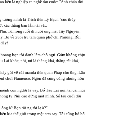
gao kêu là nghiệp ca nghề tàu cuốc: "Anh chán đời
g tưởng mình là Trích tiên Lý Bạch "cúc thủy
t xác thằng bạn lắm tài vặt.
hà. Tôi rong ruổi đi nuôi ong mật Tây Nguyên.
tay. Bò về xuôi trú tạm quán phở chị Phương. Rồi
 đây!
 khoang bọn tôi dành làm chỗ ngủ. Gớm không chịu
 Lai khóc, nói, mi là thằng khá, thằng rất khá,
 thấy gửi về cái manda tiền quan Pháp cho ông. Lâu
đầy bụi chơi Flamenco. Ngón đã cứng còng nhưng hồn
mệnh con người là vậy. Bố Tàu Lai nói, tại cái mũi
hong tỵ. Núi cao đứng một mình. Số tau cuối đời
 ông à? Bọn tôi người lạ à?".
 bên kia thế giới trong một cơn say. Tôi cũng bỏ bố