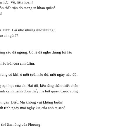
m hực: Về, liên hoan!
uồn thất trận đó mang ra khao quân!
m!
ệu Tước. Lại nhớ nhung nhớ nhung!
ho ai ngủ à?
iếng sáo đã ngừng. Có lẽ đã nghe thủng lời lão
chào hỏi của anh Câm.
ưng có khi, ở một tuổi nào đó, một ngày nào đó,
bạn học của chị Hai tôi, kêu rằng thân thiết chắc
 cánh cạnh tranh dòm thấy mà bớt quậy. Cuộc cộng
ên gân. Biết. Mà không vui không buồn!
nh tính ngày mai ngày kia của anh ra sao?
 cơ thể ấm nóng của Phượng.