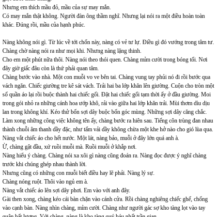
Nhưng em thích mầu đỏ, mầu của sự may mắn.
Có may mắn thật không. Người đàn ông thầm nghĩ. Nhưng lại nói ra một điều hoàn toàn
khác. Đúng rồi, mầu của hạnh phúc.
Nàng không nói gì. Từ lúc về tới chốn này, nàng có vẻ tư lự. Điều gì đó vướng trong tâm tư.
Chàng chờ nàng nói ra như mọi khi. Nhưng nàng lặng thinh.
Cho em một phút nữa thôi. Nàng nói theo thói quen. Chàng mỉm cười trong bóng tối. Nơi
đây giờ giấc đâu còn là thứ phải quan tâm.
Chàng bước vào nhà. Một con muỗi vo ve bên tai. Chàng vung tay phủi nó đi rồi bước qua
vách ngăn. Chiếc giường tre kê sát vách. Trải hai ba lớp khăn lên giường. Cuộn cho tròn một
số quần áo lại rồi buộc thành hai chiếc gối. Đặt hai chiếc gối tạm thời ấy ở đầu giường. Moi
trong gói nhỏ ra những cánh hoa ướp khô, rải vào giữa hai lớp khăn trải. Mùi thơm dìu dịu
lan trong không khí. Kéo thử bốn sợi dây buộc bốn góc mùng. Những sợi dây căng chắc.
Làm xong những công việc không tên ấy, chàng bước ra hiên sau. Tiếng côn trùng đan nhau
thành chuỗi âm thanh dầy đặc, như tấm vải dầy không chừa một khe hở nào cho gió lùa qua.
Nàng vắt chiếc áo cho hết nước. Một lát, nàng bảo, muỗi ở đây lớn quá anh à.
Ừ, chàng gật đầu, xứ ruồi muỗi mà. Ruồi muỗi ở khắp nơi.
Nàng hiểu ý chàng. Chàng nói xa xôi gì nàng cũng đoán ra. Nàng đọc được ý nghĩ chàng
trước khi chúng ghép nhau thành lời.
Nhưng cũng có những con muỗi biết đìều hay lẽ phải. Nàng lý sự.
Chàng nóng ruột. Thôi vào ngủ em à.
Nàng vắt chiếc áo lên sợi dây phơi. Em vào với anh đây.
Gài then xong, chàng kéo cái bàn chặn vào cánh cửa. Rồi chàng nghiêng chiếc ghế, chống
vào cạnh bàn. Nàng nhìn chàng, mỉm cười. Chàng như người gác sợ kho tàng lọt vào tay
quân bất lương. Với chàng, nàng là kho tàng quý báu nhất trần gian.