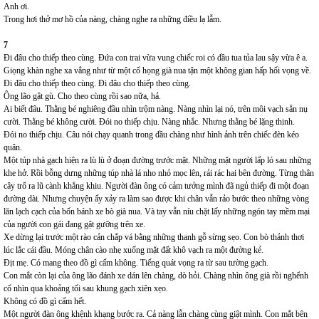
Anh ơi.
Trong hơi thở mơ hồ của nàng, chàng nghe ra những điều lạ lẫm.
7
Đi đâu cho thiếp theo cùng. Đứa con trai vừa vung chiếc roi có đầu tua tủa lau sậy vừa ê a.
Giọng khàn nghe xa vắng như từ một cổ họng già nua tận một không gian hấp hối vọng về.
Đi đâu cho thiếp theo cùng. Đi đâu cho thiếp theo cùng.
Ông lão gật gù. Cho theo cùng rồi sao nữa, hả.
Ai biết đâu. Thằng bé nghiêng đầu nhìn trộm nàng. Nàng nhìn lại nó, trên môi vạch sẵn nụ
cười. Thằng bé không cười. Đói no thiếp chịu. Nàng nhắc. Nhưng thằng bé lặng thinh.
Đói no thiếp chịu. Câu nói chạy quanh trong đầu chàng như hình ảnh trên chiếc đèn kéo
quân.
Một túp nhà gạch hiện ra lù lù ở đoạn đường trước mặt. Những mặt người lấp ló sau những
khe hở. Rồi bỗng dưng những túp nhà lá nho nhỏ mọc lên, rải rác hai bên đường. Từng thân
cây trổ ra lũ cành khẳng khiu. Người đàn ông có cảm tưởng mình đã ngủ thiếp đi một đoạn
đường dài. Nhưng chuyện ấy xảy ra làm sao được khi chân vẫn rảo bước theo những vòng
lăn lạch cạch của bốn bánh xe bò già nua. Và tay vẫn níu chặt lấy những ngón tay mềm mại
của người con gái đang gật gưỡng trên xe.
Xe dừng lại trước một rào cản chắp vá bằng những thanh gỗ sừng sẹo. Con bò thảnh thơi
lúc lắc cái đầu. Móng chân cào nhẹ xuống mặt đất khô vạch ra một đường kẻ.
Địt mẹ. Có mang theo đồ gì cấm không. Tiếng quát vọng ra từ sau tường gạch.
Con mắt còn lại của ông lão đánh xe dán lên chàng, dò hỏi. Chàng nhìn ông già rồi nghểnh
cổ nhìn qua khoảng tối sau khung gạch xiên xẹo.
Không có đồ gì cấm hết.
Một người đàn ông khệnh khạng bước ra. Cả nàng lẫn chàng cùng giật mình. Con mắt bên