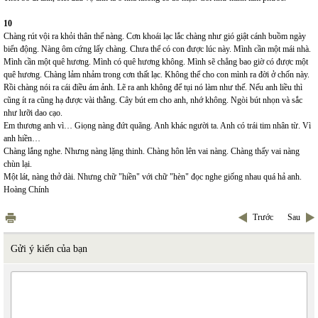
10
Chàng rút vội ra khỏi thân thể nàng. Cơn khoái lạc lắc chàng như gió giật cánh buồm ngày
biển động. Nàng ôm cứng lấy chàng. Chưa thể có con được lúc này. Mình cần một mái nhà.
Mình cần một quê hương. Mình có quê hương không. Mình sẽ chẳng bao giờ có được một
quê hương. Chàng lảm nhảm trong cơn thất lạc. Không thể cho con mình ra đời ở chốn này.
Rồi chàng nói ra cái điều ám ảnh. Lẽ ra anh không để tụi nó làm như thế. Nếu anh liều thì
cũng ít ra cũng hạ được vài thằng. Cây bút em cho anh, nhớ không. Ngòi bút nhọn và sắc
như lưỡi dao cạo.
Em thương anh vì… Giọng nàng đứt quãng. Anh khác người ta. Anh có trái tim nhân từ. Vì
anh hiền…
Chàng lắng nghe. Nhưng nàng lặng thinh. Chàng hôn lên vai nàng. Chàng thấy vai nàng
chùn lại.
Một lát, nàng thở dài. Nhưng chữ "hiền" với chữ "hèn" đọc nghe giống nhau quá hả anh.
Hoàng Chính
Trước
Sau
Gửi ý kiến của bạn