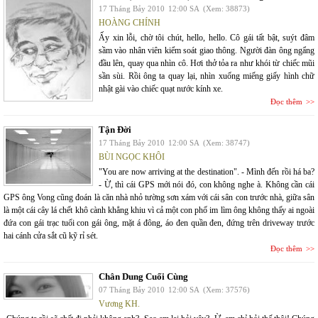
17 Tháng Bảy 2010
12:00 SA
(Xem: 38873)
HOÀNG CHÍNH
Ấy xin lỗi, chờ tôi chút, hello, hello. Cô gái tất bật, suýt đâm
sầm vào nhân viên kiểm soát giao thông. Người đàn ông ngẩng
đầu lên, quay qua nhìn cô. Hơi thở tỏa ra như khói từ chiếc mũi
sần sùi. Rồi ông ta quay lại, nhìn xuống miếng giấy hình chữ
nhật gài vào chiếc quạt nước kính xe.
Đọc thêm
Tận Đời
17 Tháng Bảy 2010
12:00 SA
(Xem: 38747)
BÙI NGỌC KHÔI
"You are now arriving at the destination". - Mình đến rồi há ba?
- Ừ, thì cái GPS mới nói đó, con không nghe à. Không cần cái
GPS ông Vong cũng đoán là căn nhà nhỏ tường sơn xám với cái sân con trước nhà, giữa sân
là một cái cây lá chết khô cành khẳng khiu vì cả một con phố im lìm ông không thấy ai ngoài
đứa con gái trạc tuổi con gái ông, mặt á đông, áo đen quần đen, đứng trên driveway trước
hai cánh cửa sắt cũ kỹ rỉ sét.
Đọc thêm
Chân Dung Cuối Cùng
07 Tháng Bảy 2010
12:00 SA
(Xem: 37576)
Vương KH.