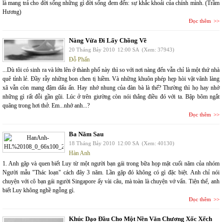
là mang trả cho đời sống những gì đời sống đem đến: sự khắc khoải của chính mình. (Trầm
Hương)
Đọc thêm
Nàng Vừa Đi Lấy Chồng Về
20 Tháng Bảy 2010
12:00 SA
(Xem: 37943)
Đỗ Phấn
...Dù tôi có sinh ra và lớn lên ở thành phố này thì so với nơi nàng đến vẫn chỉ là một thứ nhà
quê tỉnh lẻ. Đầy rẫy những bon chen tị hiềm. Và những khuôn phép hẹp hòi vặt vãnh làng
xã vẫn còn mang đậm dấu ấn. Hay nhớ nhung của đàn bà là thế? Thường thì họ hay nhớ
những gì rất đỗi gần gũi. Lúc ở trên giường còn nói thẳng điều đó với ta. Bập bõm ngắt
quãng trong hơi thở. Em...nhớ anh...?
Đọc thêm
Ba Năm Sau
18 Tháng Bảy 2010
12:00 SA
(Xem: 40130)
Hàn Anh
1. Anh gặp và quen biết Luy từ một người bạn gái trong bữa họp mặt cuối năm của nhóm
Người mẫu "Thác loạn" cách đây 3 năm. Lần gặp đó không có gì đặc biệt. Anh chỉ nói
chuyện với cô bạn gái người Singapore ấy vài câu, mà toàn là chuyện vớ vẩn. Tiện thể, anh
biết Luy không nghề ngỗng gì.
Đọc thêm
Khúc Dạo Đầu Cho Một Nền Văn Chương Xốc Xếch