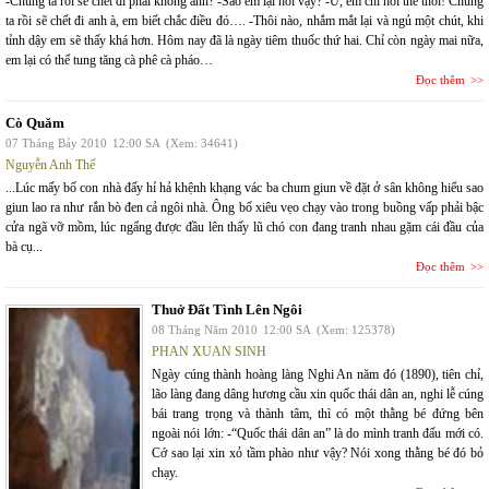
-Chúng ta rồi sẽ chết đi phải không anh? -Sao em lại hỏi vậy? -Ừ, em chỉ hỏi thế thôi! Chúng
ta rồi sẽ chết đi anh à, em biết chắc điều đó…. -Thôi nào, nhắm mắt lại và ngủ một chút, khi
tỉnh dậy em sẽ thấy khá hơn. Hôm nay đã là ngày tiêm thuốc thứ hai. Chỉ còn ngày mai nữa,
em lại có thể tung tăng cà phê cà pháo…
Đọc thêm
Cò Quăm
07 Tháng Bảy 2010
12:00 SA
(Xem: 34641)
Nguyễn Anh Thế
...Lúc mấy bố con nhà đấy hỉ hả khệnh khạng vác ba chum giun về đặt ở sân không hiểu sao
giun lao ra như rắn bò đen cả ngôi nhà. Ông bố xiêu vẹo chạy vào trong buồng vấp phải bậc
cửa ngã vỡ mồm, lúc ngẩng được đầu lên thấy lũ chó con đang tranh nhau gặm cái đầu của
bà cụ...
Đọc thêm
Thuở Đất Tình Lên Ngôi
08 Tháng Năm 2010
12:00 SA
(Xem: 125378)
PHAN XUAN SINH
Ngày cúng thành hoàng làng Nghi An năm đó (1890), tiên chỉ,
lão làng đang dâng hương cầu xin quốc thái dân an, nghi lễ cúng
bái trang trọng và thành tâm, thì có một thằng bé đứng bên
ngoài nói lớn: -“Quốc thái dân an” là do mình tranh đấu mới có.
Cớ sao lại xin xỏ tầm phào như vậy? Nói xong thằng bé đó bỏ
chạy.