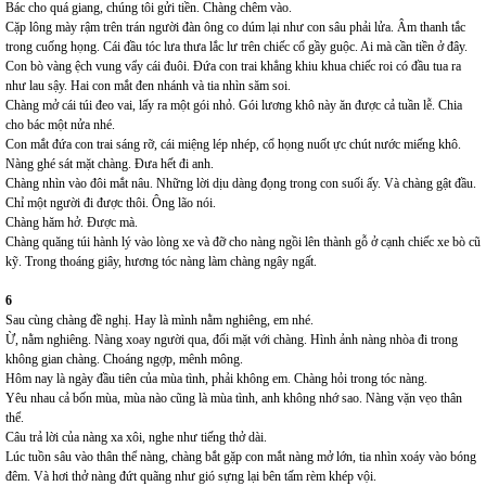
Bác cho quá giang, chúng tôi gửi tiền. Chàng chêm vào.
Cặp lông mày rậm trên trán người đàn ông co dúm lại như con sâu phải lửa. Âm thanh tắc
trong cuống họng. Cái đầu tóc lưa thưa lắc lư trên chiếc cổ gầy guộc. Ai mà cần tiền ở đây.
Con bò vàng ệch vung vẩy cái đuôi. Đứa con trai khẳng khiu khua chiếc roi có đầu tua ra
như lau sậy. Hai con mắt đen nhánh và tia nhìn săm soi.
Chàng mở cái túi đeo vai, lấy ra một gói nhỏ. Gói lương khô này ăn được cả tuần lễ. Chia
cho bác một nửa nhé.
Con mắt đứa con trai sáng rỡ, cái miệng lép nhép, cổ họng nuốt ực chút nước miếng khô.
Nàng ghé sát mặt chàng. Đưa hết đi anh.
Chàng nhìn vào đôi mắt nâu. Những lời dịu dàng đọng trong con suối ấy. Và chàng gật đầu.
Chỉ một người đi được thôi. Ông lão nói.
Chàng hăm hở. Được mà.
Chàng quăng túi hành lý vào lòng xe và đỡ cho nàng ngồi lên thành gỗ ở cạnh chiếc xe bò cũ
kỹ. Trong thoáng giây, hương tóc nàng làm chàng ngây ngất.
6
Sau cùng chàng đề nghị. Hay là mình nằm nghiêng, em nhé.
Ừ, nằm nghiêng. Nàng xoay người qua, đối mặt với chàng. Hình ảnh nàng nhòa đi trong
không gian chàng. Choáng ngợp, mênh mông.
Hôm nay là ngày đầu tiên của mùa tình, phải không em. Chàng hỏi trong tóc nàng.
Yêu nhau cả bốn mùa, mùa nào cũng là mùa tình, anh không nhớ sao. Nàng vặn vẹo thân
thể.
Câu trả lời của nàng xa xôi, nghe như tiếng thở dài.
Lúc tuồn sâu vào thân thể nàng, chàng bắt gặp con mắt nàng mở lớn, tia nhìn xoáy vào bóng
đêm. Và hơi thở nàng đứt quãng như gió sựng lại bên tấm rèm khép vội.