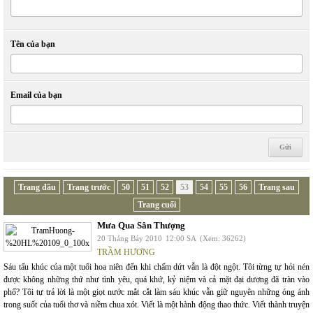
Tên của bạn
Email của bạn
Trang đầu
Trang trước
50
51
52
53
54
55
56
Trang sau
Trang cuối
Mưa Qua Sân Thượng
20 Tháng Bảy 2010
12:00 SA
(Xem: 36262)
TRẦM HƯƠNG
Sáu tấu khúc của một tuổi hoa niên đến khi chấm dứt vẫn là đột ngột. Tôi từng tự hỏi nén
được không những thứ như tình yêu, quá khứ, kỷ niệm và cả mặt đại dương đã tràn vào
phố? Tôi tự trả lời là một giọt nước mắt cắt làm sáu khúc vẫn giữ nguyên những óng ánh
trong suốt của tuổi thơ và niềm chua xót. Viết là một hành động thao thức. Viết thành truyện