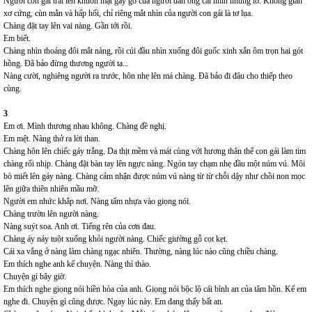
Người con gái trải lên khuôn mặt gầy gò của người đàn ông cái nhìn nhung tơ. Không gian
xơ cứng, cùn mằn và hấp hối, chỉ riêng mắt nhìn của người con gái là tơ lụa.
Chàng đặt tay lên vai nàng. Gần tới rồi.
Em biết.
Chàng nhìn thoáng đôi mắt nàng, rồi cúi đầu nhìn xuống đôi guốc xinh xắn ôm trọn hai gót
hồng. Đã bảo đừng thương người ta...
Nàng cười, nghiêng người ra trước, hôn nhẹ lên má chàng. Đã bảo đi đâu cho thiếp theo
cùng.
3
Em ơi. Mình thương nhau không. Chàng đề nghị.
Em mệt. Nàng thở ra lời than.
Chàng hôn lên chiếc gáy trắng. Da thịt mềm và mát cùng với hương thân thể con gái làm tim
chàng rối nhịp. Chàng đặt bàn tay lên ngực nàng. Ngón tay chạm nhẹ đầu một núm vú. Môi
bò miết lên gáy nàng. Chàng cảm nhận được núm vú nàng từ từ chỗi dậy như chồi non mọc
lên giữa thiên nhiên mầu mỡ.
Người em nhức khắp nơi. Nàng tẩm nhựa vào giọng nói.
Chàng trườn lên người nàng.
Nàng suýt soa. Anh ơi. Tiếng rên của cơn đau.
Chàng áy náy tuột xuống khỏi người nàng. Chiếc giường gỗ cọt kẹt.
Cái xa vắng ở nàng làm chàng ngạc nhiên. Thường, nàng lúc nào cũng chiều chàng.
Em thích nghe anh kể chuyện. Nàng thì thào.
Chuyện gì bây giờ.
Em thích nghe giọng nói hiền hòa của anh. Giọng nói bộc lộ cái bình an của tâm hồn. Kể em
nghe đi. Chuyện gì cũng được. Ngay lúc này. Em đang thấy bất an.