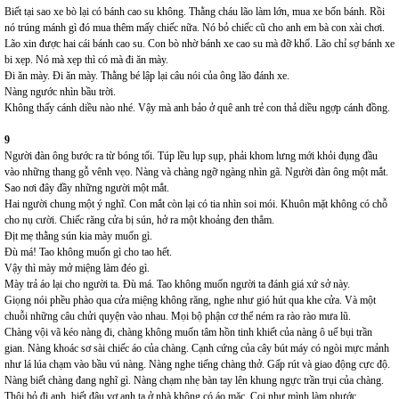
Biết tại sao xe bò lại có bánh cao su không. Thằng cháu lão làm lớn, mua xe bốn bánh. Rồi
nó trúng mánh gì đó mua thêm mấy chiếc nữa. Nó bỏ chiếc cũ cho anh em bà con xài chơi.
Lão xin được hai cái bánh cao su. Con bò nhờ bánh xe cao su mà đỡ khổ. Lão chỉ sợ bánh xe
bi xẹp. Nó mà xẹp thì có mà đi ăn mày.
Đi ăn mày. Đi ăn mày. Thằng bé lập lại câu nói của ông lão đánh xe.
Nàng ngước nhìn bầu trời.
Không thấy cánh diều nào nhé. Vậy mà anh bảo ở quê anh trẻ con thả diều ngợp cánh đồng.
9
Người đàn ông bước ra từ bóng tối. Túp lều lụp sụp, phải khom lưng mới khỏi đụng đầu
vào những thang gỗ vênh vẹo. Nàng và chàng ngỡ ngàng nhìn gã. Người đàn ông một mắt.
Sao nơi đây đầy những người một mắt.
Hai người chung một ý nghĩ. Con mắt còn lại có tia nhìn soi mói. Khuôn mặt không có chỗ
cho nụ cười. Chiếc răng cửa bị sún, hở ra một khoảng đen thẳm.
Địt mẹ thằng sún kia mày muốn gì.
Đù má! Tao không muốn gì cho tao hết.
Vậy thì mày mở miệng làm đéo gì.
Mày trả áo lại cho người ta. Đù má. Tao không muốn người ta đánh giá xứ sở này.
Giọng nói phều phào qua cửa miệng không răng, nghe như gió hút qua khe cửa. Và một
chuỗi những câu chửi quyện vào nhau. Mọi bộ phận cơ thể ném ra rào rào mưa lũ.
Chàng vội vã kéo nàng đi, chàng không muốn tâm hồn tinh khiết của nàng ô uế bụi trần
gian. Nàng khoác sơ sài chiếc áo của chàng. Cạnh cứng của cây bút máy có ngòi mực mảnh
như lá lúa chạm vào bầu vú nàng. Nàng nghe tiếng chàng thở. Gấp rút và giao động cực độ.
Nàng biết chàng đang nghĩ gì. Nàng chạm nhẹ bàn tay lên khung ngực trần trụi của chàng.
Thôi bỏ đi anh, biết đâu vợ anh ta ở nhà không có áo mặc. Coi như mình làm phước.