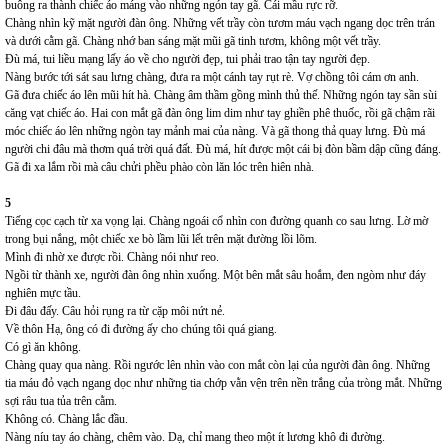
buông ra thành chiếc áo máng vào những ngón tay gã. Cái mầu rực rỡ.
Chàng nhìn kỹ mặt người đàn ông. Những vết trầy còn tươm máu vạch ngang dọc trên trán
và dưới cằm gã. Chàng nhớ ban sáng mặt mũi gã tinh tươm, không một vết trầy.
Đù má, tui liều mạng lấy áo về cho người đẹp, tui phải trao tận tay người đẹp.
Nàng bước tới sát sau lưng chàng, đưa ra một cánh tay rụt rè. Vợ chồng tôi cám ơn anh.
Gã đưa chiếc áo lên mũi hít hà. Chàng âm thầm gồng mình thủ thế. Những ngón tay sần sùi
căng vạt chiếc áo. Hai con mắt gã đàn ông lim dim như tay ghiền phê thuốc, rồi gã chậm rãi
móc chiếc áo lên những ngòn tay mảnh mai của nàng. Và gã thong thả quay lưng. Đù má
người chi đâu mà thơm quá trời quá đất. Đù má, hít được một cái bị đòn bầm dập cũng đáng.
Gã đi xa lắm rồi mà câu chửi phều phào còn lăn lóc trên hiên nhà.
5
Tiếng cọc cạch từ xa vọng lại. Chàng ngoái cổ nhìn con đường quanh co sau lưng. Lờ mờ
trong bụi nắng, một chiếc xe bò lầm lũi lết trên mặt đường lồi lõm.
Mình đi nhờ xe được rồi. Chàng nói như reo.
Ngồi từ thành xe, người đàn ông nhìn xuống. Một bên mắt sâu hoắm, đen ngòm như đáy
nghiên mực tầu.
Đi đâu đấy. Câu hỏi rụng ra từ cặp môi nứt nẻ.
Về thôn Hạ, ông có đi đường ấy cho chúng tôi quá giang.
Có gì ăn không.
Chàng quay qua nàng. Rồi ngước lên nhìn vào con mắt còn lại của người đàn ông. Những
tia máu đỏ vạch ngang dọc như những tia chớp vằn vện trên nền trắng của tròng mắt. Những
sợi râu tua tủa trên cằm.
Không có. Chàng lắc đầu.
Nàng níu tay áo chàng, chêm vào. Dạ, chỉ mang theo một ít lương khô đi đường.