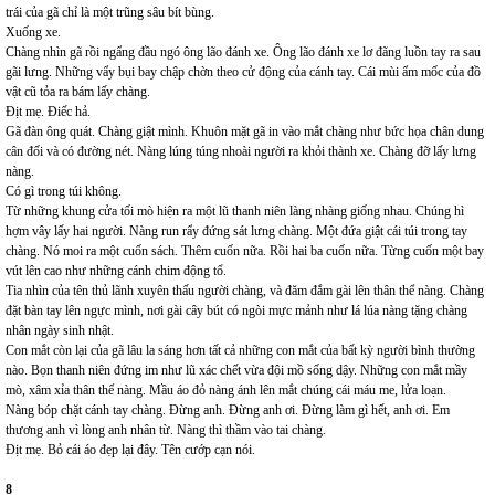
trái của gã chỉ là một trũng sâu bít bùng.
Xuống xe.
Chàng nhìn gã rồi ngẩng đầu ngó ông lão đánh xe. Ông lão đánh xe lơ đãng luồn tay ra sau
gãi lưng. Những vẩy bụi bay chập chờn theo cử động của cánh tay. Cái mùi ẩm mốc của đồ
vật cũ tỏa ra bám lấy chàng.
Địt mẹ. Điếc hả.
Gã đàn ông quát. Chàng giật mình. Khuôn mặt gã in vào mắt chàng như bức họa chân dung
cân đối và có đường nét. Nàng lúng túng nhoài người ra khỏi thành xe. Chàng đỡ lấy lưng
nàng.
Có gì trong túi không.
Từ những khung cửa tối mò hiện ra một lũ thanh niên làng nhàng giống nhau. Chúng hì
hợm vây lấy hai người. Nàng run rẩy đứng sát lưng chàng. Một đứa giật cái túi trong tay
chàng. Nó moi ra một cuốn sách. Thêm cuốn nữa. Rồi hai ba cuốn nữa. Từng cuốn một bay
vút lên cao như những cánh chim động tổ.
Tia nhìn của tên thủ lãnh xuyên thấu người chàng, và đăm đắm gài lên thân thể nàng. Chàng
đặt bàn tay lên ngực mình, nơi gài cây bút có ngòi mực mảnh như lá lúa nàng tặng chàng
nhân ngày sinh nhật.
Con mắt còn lại của gã lâu la sáng hơn tất cả những con mắt của bất kỳ người bình thường
nào. Bọn thanh niên đứng im như lũ xác chết vừa đội mồ sống dậy. Những con mắt mầy
mò, xâm xỉa thân thể nàng. Mầu áo đỏ nàng ánh lên mắt chúng cái máu me, lửa loạn.
Nàng bóp chặt cánh tay chàng. Đừng anh. Đừng anh ơi. Đừng làm gì hết, anh ơi. Em
thương anh vì lòng anh nhân từ. Nàng thì thầm vào tai chàng.
Địt mẹ. Bỏ cái áo đẹp lại đây. Tên cướp cạn nói.
8