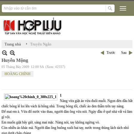
›
Trang nhà
Truyện Ngắn
Trước
Sau
Huyễn Mộng
05 Tháng Bảy 2009
12:00 SA
(Xem: 42557)
HOÀNG CHÍNH
1
Nàng vừa giặt áo vừa đuổi muỗi. Ngọn đèn dầu hắt
chiếc bóng lẻ loi lên vách lá hông nhà. Trong bóng tối, chiếc áo đen thẫm trên tay nàng.
Để mai em à. Vừa đổ nước vào thau, người đàn ông vừa nói. Ngày đầu ở quê nhà vất vả làm
gì vội.
Em muốn giặt bây giờ, sáng mai mặc. Nàng nói, tay không ngừng vò.
Còn nhiều áo khác mà. Người đàn ông buông xuôi hai tay, nước trong thùng lách tách nhỏ
giọt dưới chân chàng.