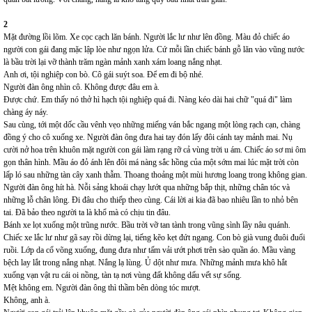
2
Mặt đường lồi lõm. Xe cọc cạch lăn bánh. Người lắc lư như lên đồng. Màu đỏ chiếc áo
người con gái đang mặc lập lòe như ngọn lửa. Cứ mỗi lần chiếc bánh gỗ lăn vào vũng nước
là bầu trời lại vỡ thành trăm ngàn mảnh xanh xám loang nắng nhạt.
Anh ơi, tội nghiệp con bò. Cô gái suýt soa. Để em đi bộ nhé.
Người đàn ông nhìn cô. Không được đâu em à.
Được chứ. Em thấy nó thở hì hạch tội nghiệp quá đi. Nàng kéo dài hai chữ "quá đi" làm
chàng áy náy.
Sau cùng, tới một dốc cầu vênh vẹo những miếng ván bắc ngang một lòng rạch cạn, chàng
đồng ý cho cô xuống xe. Người đàn ông đưa hai tay đón lấy đôi cánh tay mảnh mai. Nụ
cười nở hoa trên khuôn mặt người con gái làm rạng rỡ cả vùng trời u ám. Chiếc áo sơ mi ôm
gọn thân hình. Mầu áo đỏ ánh lên đôi má nàng sắc hồng của một sớm mai lúc mặt trời còn
lấp ló sau những tàn cây xanh thẫm. Thoang thoảng một mùi hương loang trong không gian.
Người đàn ông hít hà. Nỗi sảng khoái chạy lướt qua những bắp thịt, những chân tóc và
những lỗ chân lông. Đi đâu cho thiếp theo cùng. Cái lời ai kia đã bao nhiêu lần to nhỏ bên
tai. Đã bảo theo người ta là khổ mà có chịu tin đâu.
Bánh xe lọt xuống một trũng nước. Bầu trời vỡ tan tành trong vũng sình lầy nâu quánh.
Chiếc xe lắc lư như gã say rồi dừng lại, tiếng kẽo kẹt đứt ngang. Con bò già vung đuôi đuổi
ruồi. Lớp da cổ võng xuống, đung đưa như tấm vải ướt phơi trên sào quần áo. Mầu vàng
bệch lay lắt trong nắng nhạt. Nắng lạ lùng. Ủ dột như mưa. Những mảnh mưa khô hắt
xuống vạn vật ru cái oi nồng, tàn tạ nơi vùng đất không dấu vết sự sống.
Mệt không em. Người đàn ông thì thầm bên dòng tóc mượt.
Không, anh à.