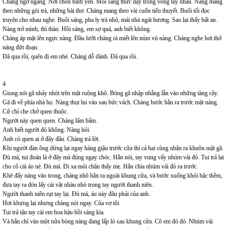
Chàng ngỡ ngàng. Nơi chốn bình yên. Mỗi sáng thức dậy trong vòng tay nhau. Nàng mang
theo những gói trà, những bài thơ. Chàng mang theo vài cuốn tiểu thuyết. Buổi tối đọc
truyện cho nhau nghe. Buổi sáng, pha ly trà nhỏ, mái nhà ngát hương. Sao lại thấy bất an.
Nàng trở mình, thì thào. Hồi sáng, em sợ quá, anh biết không.
Chàng áp mặt lên ngực nàng. Đầu lưỡi chàng rà miết lên núm vú nàng. Chàng nghe hơi thở
nàng đứt đoạn.
Đã qua rồi, quên đi em nhé. Chàng dỗ dành. Đã qua rồi.
4
Giọng nói gã nhảy nhót trên mặt ruộng khô. Bóng gã nhập nhằng lẫn vào những tàng cây.
Gã đi về phía nhà họ. Nàng thụt lui vào sau bức vách. Chàng bước hẳn ra trước mặt nàng.
Cử chỉ che chở quen thuộc.
Người này quen quen. Chàng lẩm bẩm.
Anh biết người đó không. Nàng hỏi.
Anh có quen ai ở đây đâu. Chàng trả lời.
Khi người đàn ông dừng lại ngay hàng giậu trước cửa thì cả hai cùng nhận ra khuôn mặt gã.
Đù má, tui đoán là ở đây mà đúng ngay chóc. Hắn nói, tay vung vẩy nhúm vải đỏ. Tui trả lại
cho cô cái áo nè. Đù má. Đi xa mỏi chân thấy mẹ. Hắn chìa nhúm vải đỏ ra trước.
Khẽ đẩy nàng vào trong, chàng nhô hẳn ra ngoài khung cửa, và bước xuống khỏi bậc thềm,
đưa tay ra đón lấy cái vật nhàu nhò trong tay người thanh niên.
Người thanh niên rụt tay lại. Đù má, áo này đâu phải của anh.
Hơi khựng lại nhưng chàng nói ngay. Của vợ tôi.
Tui trả tận tay cái em hoa hậu hồi sáng kìa.
Và hắn chỉ vào một nửa bóng nàng đang lấp ló sau khung cửa. Cô em đó đó. Nhúm vải