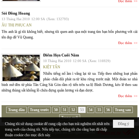
Đọc thêm
Sói Đồng Hoang
13 Tháng Hai 2010
12:00 SA
(Xem: 132793)
ÂU THỊ PHỤC AN
Tên anh là gì tôi không biết, nhưng tôi quen anh qua một trang tìm bạn bốn phương với cái
tên đẹp đẽ Vũ Quang.
Đọc thêm
Điểm Hẹn Cuối Năm
10 Tháng Hai 2010
12:00 SA
(Xem: 116929)
KIỆT TẤN
Nhiều tiếng nổ ầm ì vẳng lại từ xa. Tiếp theo những loạt phản
pháo chấn dội phát ra từ khu rừng trước mặt. Một đoàn xe nhà
binh mở đèn từ phía Tân Cảng Sài Gòn rầm rộ tiến trên xa lộ Bình Dương, kéo lê theo sau
những thùng sắt khổng lồ chứa đựng quân lương và đạn dược.
Đọc thêm
Trang đầu
Trang trước
50
51
52
53
54
55
56
Trang sau
Trang cuối
Chúng tôi sử dụng cookie để cung cấp cho bạn trải nghiệm tốt nhất trên
Đồng ý
trang web của chúng tôi. Nếu tiếp tục, chúng tôi cho rằng bạn đã chấp
Copyright © 2026
hopluu.net
All rights reserved
thuận cookie cho mục đích này.