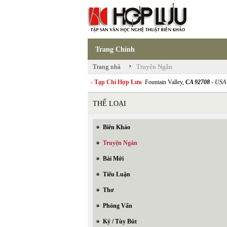
Trang Chính
›
Trang nhà
Truyện Ngắn
- Tạp Chí Hợp Lưu
Fountain Valley,
CA 92708
- USA
THỂ LOẠI
Biên Khảo
Truyện Ngắn
Bài Mới
Tiểu Luận
Thơ
Phỏng Vấn
Ký / Tùy Bút