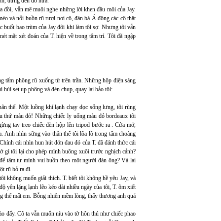
nh, đừng đến đó nữa.
a đồi, vẫn mê muội nghe những lời khen đầu môi của Jay.
o và nỗi buồn rũ rượi nơi cô, đàn bà Á đông các cô thật
 buốt bao trùm của Jay đôi khi làm tôi sợ. Nhưng tôi vẫn
nét mặt xét đoán của T. hiện về trong tâm trí. Tôi đã ngập
ững tấm phông rũ xuống từ trên trần. Những hộp điện sáng
 húi set up phông và đèn chụp, quay lại bảo tôi:
hân thể. Một luồng khí lạnh chạy dọc sống lưng, tôi rùng
iều thứ màu đỏ! Những chiếc ly uống màu đỏ bordeaux tôi
ừng tay treo chiếc đèn hộp lên tripod bước ra . Cửa mở,
a. Anh nhìn sững vào thân thể tôi lõa lồ trong tấm choàng
 Chính cái nhìn hun hút đớn đau đó của T. đã đánh thức cái
cớ gì tôi lại cho phép mình buông xuôi trước nghịch cảnh?
 để tâm tư mình vui buồn theo một người đàn ông? Và lại
 rũ bỏ ra đi.
i không muốn giải thích. T. biết tôi không hề yêu Jay, và
 yên lặng lạnh lẽo kéo dài nhiều ngày của tôi, T. ôm xiết
ng thể mất em. Bỗng nhiên mềm lòng, thấy thương anh quá
vào đấy. Cô ta vẫn muốn níu vào tờ hôn thú như chiếc phao