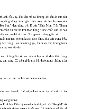
nh ảnh của Jay. Tôi vẫn mê cái không khí ấm áp của căn
ùng dằng, đủng đỉnh ngắm nhìn từng bức ảnh Jay treo trên
òa Bình" đen trắng, trên là bức "Bình Minh Trên Thung
ồn chồn như bước trên than hồng. Chốc chốc, anh lại bẹo
ô ấy, anh có thể về trước. T. sụp mắt xuống giận hờn.
 quẩn nơi gian phòng khách xem hình, pha café trong bếp,
 bên trong. Lần theo tiếng gọi, tôi đi sâu vào khung hành
ưa tay kéo tôi vào.
 vách tường đầy kín các tấm hình phụ nữ khỏa thân trong
ng ánh sáng. Có điều gì đó thật bất thường nơi những thân
ng đã xem qua tranh khỏa thân nhiều lần.
collection của anh. Thứ hai, anh có vẻ úp úp mở mở khi dấu
rong vòng bí mật.
ủa T. về Jay. Để ý kỹ em sẽ nhìn thấy, có một điều gì đó rất
luôn với những quan sát của anh. Có lẽ tính tôi dễ dãi, cả