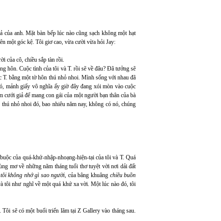
hả của anh. Mặt bàn bếp lúc nào cũng sạch không một hạt
rên một góc kệ. Tôi giơ cao, vừa cười vừa hỏi Jay:
i của cô, chiều sắp tàn rồi.
ng hôn. Cuộc tình của tôi và T. rồi sẽ về đâu? Đã tưởng sẽ
c T. bằng một tờ hôn thú nhỏ nhoi. Mình sống với nhau đã
 đó, mảnh giấy vô nghĩa ấy giờ đây đang xói mòn vào cuộc
ám cưới giả để mang con gái của một người bạn thân của bà
n thú nhỏ nhoi đó, bao nhiêu năm nay, không có nó, chúng
 buộc của quá-khứ-nhập-nhoạng-hiện-tại của tôi và T. Quá
ùng mơ về những năm tháng tuổi thơ tuyệt vời nơi dải đất
 tôi không nhớ gì sao người
, của bâng khuâng
chiều buồn
à tôi như nghĩ về một quá khứ xa vời. Một lúc nào đó, tôi
ôi sẽ có một buổi triển lãm tại Z Gallery vào tháng sau.