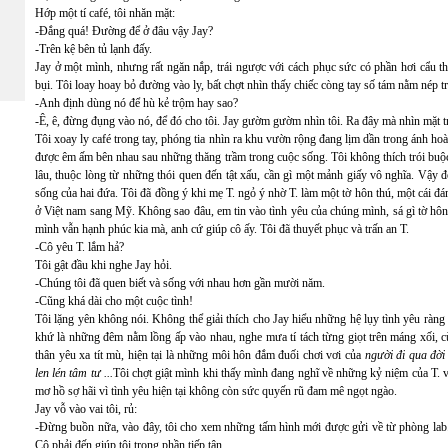
Hớp một tí café, tôi nhăn mặt:
-Đắng quá! Đường để ở đâu vậy Jay?
-Trên kệ bên tủ lạnh đấy.
Jay ở một mình, nhưng rất ngăn nắp, trái ngược với cách phục sức có phần hơi cẩu t
bụi. Tôi loay hoay bỏ đường vào ly, bất chợt nhìn thấy chiếc còng tay số tám nằm nép t
-Anh định dùng nó để hù kẻ trộm hay sao?
-Ê, ê, đừng đụng vào nó, để đó cho tôi. Jay gườm gườm nhìn tôi. Ra đây mà nhìn mặt trờ
Tôi xoay ly café trong tay, phóng tia nhìn ra khu vườn rộng đang lịm dần trong ánh hoà
được êm ấm bên nhau sau những thăng trầm trong cuộc sống. Tôi không thích trói buộ
lâu, thuộc lòng từ những thói quen đến tật xấu, cần gì một mảnh giấy vô nghĩa. Vậy
sống của hai đứa. Tôi đã đồng ý khi mẹ T. ngỏ ý nhờ T. làm một tờ hôn thú, một cái đ
ở Việt nam sang Mỹ. Không sao đâu, em tin vào tình yêu của chúng mình, sá gì tờ hô
mình vẫn hạnh phúc kia mà, anh cứ giúp cô ấy. Tôi đã thuyết phục và trấn an T.
-Cô yêu T. lắm hả?
Tôi gật đầu khi nghe Jay hỏi.
-Chúng tôi đã quen biết và sống với nhau hơn gần mười năm.
-Cũng khá dài cho một cuộc tình!
Tôi lặng yên không nói. Không thể giải thích cho Jay hiểu những hệ lụy tình yêu ràng
khứ là những đêm nằm lồng ấp vào nhau, nghe mưa tí tách từng giọt trên máng xối, c
thân yêu xa tít mù, hiện tại là những môi hôn đắm đuối chơi vơi của
người đi qua đời
len lén tâm tư ...
Tôi chợt giật mình khi thấy mình đang nghĩ về những kỷ niệm của T. v
mơ hồ sợ hãi vì tình yêu hiện tại không còn sức quyến rũ đam mê ngọt ngào.
Jay vỗ vào vai tôi, rủ:
-Đừng buồn nữa, vào đây, tôi cho xem những tấm hình mới được gửi về từ phòng lab. T
Cô phải đến giúp tôi trong phần tiếp tân.