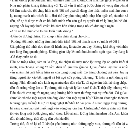
- Hắn không phải đơn giản như em thấy đâu. Em không chịu nhận xét gì cả. Nghe lời a
Như một phản kháng thầm lặng với T., tôi vẫn lê những bước chân vô vọng đến bên ki
Cô làm mẫu cho tôi chụp hình nhé? Tôi mê quá cái dáng nhỏ nhắn mềm mại như con mè
lạ, mong manh như chiếc lá… Hơi thở Jay phủ nóng nhột nhạt bên ngấn cổ, tia nhìn sắc
đến, để tự ái được vuốt ve khi biết mình vẫn còn giá trị quyến rũ và lạ lùng hả hê khi 
ngừng hỏi Jay một buổi chiều khi tâm hồn chùng trong nỗi cô đơn ngút ngàn.
-Anh có thể chụp cho tôi vài kiểu hình không?
-Điều đó đương nhiên. Tôi chụp ít tấm chân dung cho cô…
-Không, tôi muốn những tấm hình thân trần! Tôi nói nhanh như sợ mình sẽ đổi ý.
Căn phòng thứ nhất dọc theo lối hành lang là studio của Jay. Phòng khá rộng với nh
treo lủng lẳng quanh phòng. Không gian dậy lên mùi bụi ẩm mốc ngột ngạt. Jay đang lúi
-Cô thay quần áo đi.
Đầu óc trống rỗng, tâm tư lơ lửng, tôi chậm rãi máy móc lột từng lớp áo quần khỏi t
mình, kéo choàng lên người tấm khăn đỏ lịm treo gần đó. Quái, ở nhà Jay thật là nh
vẫn nhâm nhi café bỗng hiện ra xốn xang trong mắt. Có tiếng chuông gọi cửa. Jay ng
tiếng người lào xào bên ngoài và bất ngờ cửa phòng bật tung. T. hiện ra nơi khung cử
mỏng. Nhìn đôi mắt nửa kinh ngạc nửa đau đớn của T., tôi nghe tim thắt lại từng chặp.
đầu tôi trống vắng âm u. Tự dưng, tôi thấy vô lý làm sao! Giận T. thật đấy, nhưng vì 
Đâu rồi cái con người ngang tàng bướng bỉnh xem thường mọi sự trên đời. Cớ gì lại
chực lăn xả vào một người đàn ông khác như một sự tự hủy? Tâm tư chợt nghe thèm một
Những ngày kế tiếp là sự im lặng nghẹt thở đến từ hai phía. Ân hận ngập lòng nhưng tô
lại càng chưa bao giờ muốn ngả vào vòng tay của Jay. Chừng như không chịu nổi thái độ
tôi vào lòng một buổi, giọng như khóc. Lỗi tại anh. Đừng hành hạ nhau nữa. Anh khô
đỗi, tôi nhủ lòng, thôi đừng đến bên kia đồi.
Tưởng thế, tôi sẽ lại có T. kề cận yêu thương như những ngày xưa, nhưng rồi đâu lại 