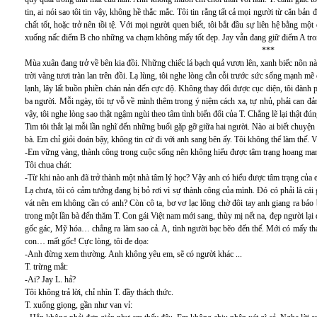
tin, ai nói sao tôi tin vậy, không hề thắc mắc. Tôi tin rằng tất cả mọi người từ căn bả
chất tốt, hoặc trở nên tồi tệ. Với mọi người quen biết, tôi bắt đầu sự liên hệ bằng m
xuống nấc điểm B cho những va chạm không mấy tốt đẹp. Jay vẫn đang giữ điểm A trong 
***
Mùa xuân đang trở về bên kia đồi. Những chiếc lá bạch quả vươn lên, xanh biếc nõn nà 
trời vàng tươi tràn lan trên đồi. Lạ lùng, tôi nghe lòng cằn cỗi trước sức sống mạnh 
lạnh, lây lất buồn phiền chán nản đến cực độ. Không thay đổi được cục diện, tôi đành 
ba người. Mỗi ngày, tôi tự vỗ về mình thêm trong ý niệm cách xa, tự nhủ, phải can đả
vậy, tôi nghe lòng sao thật ngậm ngùi theo tâm tình biến đổi của T. Chẳng lẽ lại thật đún
Tim tôi thắt lại mỗi lần nghĩ đến những buổi gặp gỡ giữa hai người. Nào ai biết chuyệ
bà. Em chỉ giỏi đoán bậy, không tin cứ đi với anh sang bên ấy. Tôi không thể làm thế. V
-Em vững vàng, thành công trong cuộc sống nên không hiểu được tâm trạng hoang mang
Tôi chua chát:
-Từ khi nào anh đã trở thành một nhà tâm lý học? Vậy anh có hiểu được tâm trạng của
Lạ chưa, tôi có cảm tưởng đang bị bỏ rơi vì sự thành công của mình. Đó có phải là cái 
vát nên em không cần có anh? Còn cô ta, bơ vơ lạc lõng chờ đôi tay anh giang ra bảo 
trong một lần bà đến thăm T. Con gái Việt nam mới sang, thùy mị nết na, đẹp người lại đ
gốc gác, Mỹ hóa… chẳng ra làm sao cả. A, tình người bạc bẽo đến thế. Mới có mấy thá
con… mất gốc! Cực lòng, tôi đe dọa:
-Anh đừng xem thường. Anh không yêu em, sẽ có người khác ...
T. trừng mắt:
-Ai? Jay L. hả?
Tôi không trả lời, chỉ nhìn T. đầy thách thức.
T. xuống giọng, gần như van vỉ: