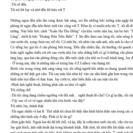
-Tôi sẽ đến.
Tôi trả lời Jay và nhớ đến lời hứa với T.
Những ngọn đèn trần ấm cúng được bật sáng, soi lên những bức tường tràn ngập hì
phòng từ ngày đầu tiên được mời vào cùng với T. Hôm ấy vì muốn trêu tức T., tôi đã d
tường. Này bốn bức cảnh "Xuân Hạ Thu Đông" của khu vườn nhà Jay, kia ba bức "H
Lũng", dưới là bức "Hoàng Hôn Trên Biển". T. lẽo đẽo theo sau lưng tôi, nôn nóng b
vào sườn tôi, xong chưa em, trễ rồi. Có một lúc, tôi nhìn vào mắt anh, nếu anh lo cho c
Có tiếng Jay gọi tôi ở căn phòng bên trong. Đến đây nhiều lần, tôi thường chỉ quanh
hoặc ngồi ngắm chiều rơi rớt sau vườn nhà Jay nên chẳng biết có gì ở những căn phòng
lang hẹp, qua hai căn phòng đóng cửa, đến một cánh cửa nhô ra ở cuối hành lang, Jay đ
- Ở trong này, đây là những tấm sẽ trưng bày ở Z Gallery vào tháng tới.
Bước vào trong vùng ánh sáng vàng vọt, tôi sững người khi nhận ra chung quanh bốn
những tư thế thật gợi cảm. Tôi cau mày khi nhìn kỹ vào các tấm hình gần hơn trong vù
hình trần trụi đẫm vẻ thác loạn. Jay cười to, như hiểu thấu cái cau mặt của tôi:
-Hình ảnh nghệ thuật, không phải xấu xa như cô nghĩ.
Tôi chống chế:
-Thì tôi cũng đang chiêm ngưỡng với đôi mắt… nghệ thuật đó chứ! Có gì lạ đâu, tôi cũ
-Vậy sao cô có vẻ ngạc nhiên khi vừa bước vào đây?
Tôi nhìn Jay, thành thật:
-Tôi ngạc nhiên vì hai lẽ. Thứ nhất tôi chưa hề thấy tấm hình khỏa thân nào trong các 
những tấm hình này ở đây. Phải có lý do gì?
-Đơn giản thôi. Ngoài kia thì đã hết chỗ, vả lại, đây là collection mới của tôi, vẫn còn t
Jay giải thích, ánh mắt thoắt dại trong khoảnh khắc. Bất chợt, tôi nhớ đến lời nhận xét c
quỷ quái trong ánh mắt của hắn. Anh không muốn em chơi thân với hắn. T. cảnh giác tôi 