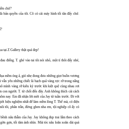
iền chứ?
 bản quyền của tôi. Cô có cái máy hình tối tân đấy chứ.
ỉ?
a tại Z Gallery thật quá đẹp!
u điếng. T. ghé vào tai tôi nói nhỏ, một tí thôi đấy nhé,
g lụa mềm óng ả, gió nhẹ đong đưa những giọt buồn vương
i vẫn yêu những chiếc lá bạch quả vàng rực rỡ trong nắng
hô mình vàng rỡ kiêu kỳ trước khi kiệt quệ cùng nhau rơi
ơn con người. T. từ chối đến đây. Anh không thích cái cách
ôm nay. Em đã nhận lời mời của Jay từ tuần trước. Đi với
 giới hiệu nghiệm nhất để làm mềm lòng T. Thế mà, có điện
 môi tôi, phân trần, đừng ghen nha em, tội nghiệp cô ấy có
 bềnh nâu thẫm của Jay. Jay không đẹp trai lắm theo cách
 gờn gợn, tối tăm ánh nhìn. Mái tóc nâu loăn xoăn dài quá