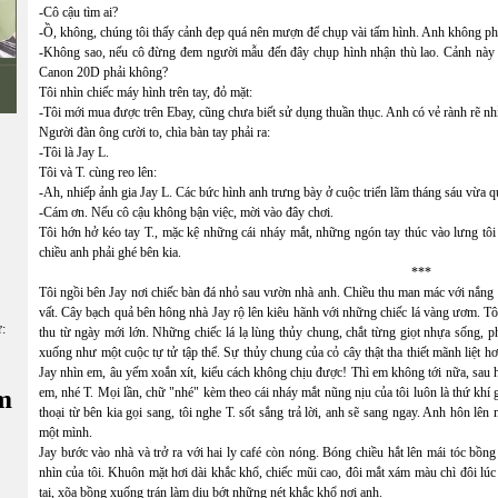
-Cô cậu tìm ai?
-Ồ, không, chúng tôi thấy cảnh đẹp quá nên mượn để chụp vài tấm hình. Anh không ph
-Không sao, nếu cô đừng đem người mẫu đến đây chụp hình nhận thù lao. Cảnh này là
Canon 20D phải không?
Tôi nhìn chiếc máy hình trên tay, đỏ mặt:
-Tôi mới mua được trên Ebay, cũng chưa biết sử dụng thuần thục. Anh có vẻ rành rẽ nh
Người đàn ông cười to, chìa bàn tay phải ra:
-Tôi là Jay L.
Tôi và T. cùng reo lên:
-Ah, nhiếp ảnh gia Jay L. Các bức hình anh trưng bày ở cuộc triển lãm tháng sáu vừa qu
-Cám ơn. Nếu cô cậu không bận việc, mời vào đây chơi.
Tôi hớn hở kéo tay T., mặc kệ những cái nháy mắt, những ngón tay thúc vào lưng tôi đa
chiều anh phải ghé bên kia.
***
Tôi ngồi bên Jay nơi chiếc bàn đá nhỏ sau vườn nhà anh. Chiều thu man mác với nắn
vất. Cây bạch quả bên hông nhà Jay rộ lên kiêu hãnh với những chiếc lá vàng ươm. Tô
ữ:
thu từ ngày mới lớn. Những chiếc lá lạ lùng thủy chung, chắt từng giọt nhựa sống, p
xuống như một cuộc tự tử tập thể. Sự thủy chung của cỏ cây thật tha thiết mãnh liệt h
Jay nhìn em, âu yếm xoắn xít, kiểu cách không chịu được! Thì em không tới nữa, sau h
m
em, nhé T. Mọi lần, chữ "nhé" kèm theo cái nháy mắt nũng nịu của tôi luôn là thứ khí
thoại từ bên kia gọi sang, tôi nghe T. sốt sắng trả lời, anh sẽ sang ngay. Anh hôn lên
một mình.
Jay bước vào nhà và trở ra với hai ly café còn nóng. Bóng chiều hắt lên mái tóc bồng
nhìn của tôi. Khuôn mặt hơi dài khắc khổ, chiếc mũi cao, đôi mắt xám màu chì đôi lúc
tai, xõa bồng xuống trán làm dịu bớt những nét khắc khổ nơi anh.