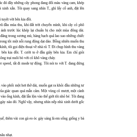
rác đó đây những cây phong đang đổi màu vàng cam, khép
xinh xắn. Tôi quay sang nhìn T., ghì lấy cổ anh, đặt lên
 tuyệt vời bên kia đồi.
ũ đầu mùa thu, khi đất trời chuyển mình, khi cây cỏ phô
ánh trước lúc khép lại chuẩn bị cho một mùa đông dài.
 đãng trong sương mù, hàng bạch quả lao xao những chiếc
 trong tôi một nỗi rung động dạt dào. Bỗng nhiên muốn thu
nh, tôi gọi điện thoại về nhà rủ T. Đi chụp hình thu vàng
ên kia đồi. T. cười to ở đầu giây bên kia. Em chỉ giỏi
nông trại nuôi bò với cỏ khô vàng cháy.
ter speed, tắt đi mode tự động. Tôi nói to với T. đang đứng
h vào phổi một hơi thở dài, muốn gạt ra khỏi đầu những tư
 của giác quan quá mẫn cảm. Một vùng cỏ mượt, một cành
ào ống kính, đặt lẫn lộn vào thế giới tôi nhỏ bé. Tôi đang
gày nào đó. Nghĩ vậy, nhưng nhìn nếp nhà xinh dưới gốc
uế, thêm vài con gà eo óc gáy sáng là em sống giống y bà
nâu nhạt.