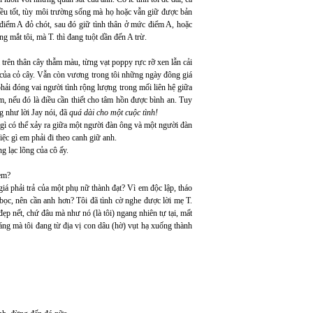
n đều tốt, tùy môi trường sống mà họ hoặc vẫn giữ được bản
ột điểm A đỏ chót, sau đó giữ tình thân ở mức điểm A, hoặc
mắt tôi, mà T. thì đang tuột dần đến A trừ.
trên thân cây thẫm màu, từng vạt poppy rực rỡ xen lẫn cải
mẽ của cỏ cây. Vẫn còn vương trong tôi những ngày đông giá
phải đóng vai người tình rộng lượng trong mối liên hệ giữa
m, nếu đó là điều cần thiết cho tâm hồn được bình an. Tuy
g như lời Jay nói, đã
quá dài cho một cuộc tình!
n gì có thể xảy ra giữa một người đàn ông và một người đàn
iệc gì em phải đi theo canh giữ anh.
 lạc lõng của cô ấy.
 em?
giá phải trả của một phụ nữ thành đạt? Vì em độc lập, tháo
bọc, nên cần anh hơn? Tôi đã tình cờ nghe được lời mẹ T.
ẹp nết, chứ đâu mà như nó (là tôi) ngang nhiên tự tại, mất
ng mà tôi đang từ địa vị con dâu (hờ) vụt hạ xuống thành