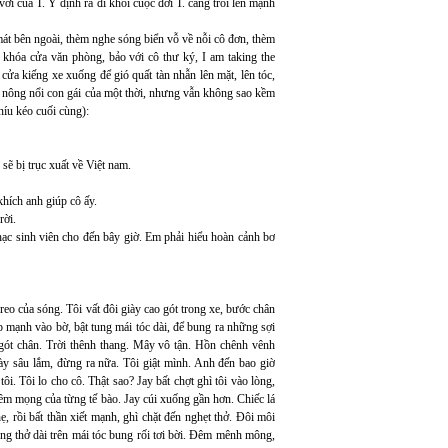
ời của T. Ý định ra đi khỏi cuộc đời T. càng trỗi lên mạnh
mát bên ngoài, thèm nghe sóng biển vỗ về nỗi cô đơn, thèm
 khóa cửa văn phòng, bảo với cô thư ký, I am taking the
 cửa kiếng xe xuống để gió quất tàn nhẫn lên mặt, lên tóc,
g nông nổi con gái của một thời, nhưng vẫn không sao kềm
níu kéo cuối cùng):
sẽ bị trục xuất về Việt nam.
khích anh giúp cô ấy.
rời.
hạc sinh viên cho đến bây giờ. Em phải hiểu hoàn cảnh bơ
reo của sóng. Tôi vất đôi giày cao gót trong xe, bước chân
p mạnh vào bờ, bật tung mái tóc dài, để bung ra những sợi
 gót chân. Trời thênh thang. Mây vô tận. Hồn chênh vênh
này sâu lắm, đừng ra nữa. Tôi giật mình. Anh đến bao giờ
i. Tôi lo cho cô. Thật sao? Jay bất chợt ghì tôi vào lòng,
ềm mọng của từng tế bào. Jay cúi xuống gần hơn. Chiếc lá
hẹ, rồi bất thần xiết mạnh, ghì chặt đến nghẹt thở. Đôi môi
ng thở dài trên mái tóc bung rối tơi bời. Đêm mênh mông,