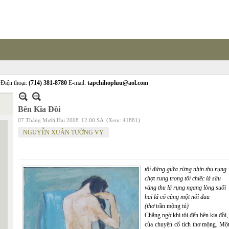
Điện thoại:
(714) 381-8780
E-mail:
tapchihopluu@aol.com
Bên Kia Đồi
07 Tháng Mười Hai 2008
12:00 SA
(Xem: 41881)
NGUYỄN XUÂN TƯỜNG VY
tôi đứng giữa rừng nhìn thu rụng
chợt rung trong tôi chiếc lá sầu
vàng thu lá rụng ngang lòng suối
hai lá có cùng một nỗi đau
(thơ
trần mộng tú
)
Chẳng ngờ khi tôi đến bên kia đồi
của chuyện cổ tích thơ mộng. Một 