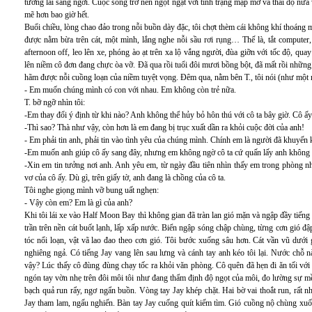
tương lai sáng ngời. Cuộc sống trở nên ngột ngạt với tình trạng mập mờ và thái độ nửa v
mẽ hơn bao giờ hết.
Buổi chiều, lòng chao đảo trong nỗi buồn dày đặc, tôi chợt thèm cái không khí thoáng 
được nằm bừa trên cát, một mình, lắng nghe nỗi sầu rơi rụng… Thế là, tắt computer,
afternoon off, leo lên xe, phóng ào ạt trên xa lộ vắng người, đùa giỡn với tốc độ, quay
lên niềm cô đơn đang chực òa vỡ. Đã qua rồi tuổi đôi mươi bồng bột, đã mất rồi nhữn
hãm được nỗi cuồng loạn của niềm tuyệt vọng. Đêm qua, nằm bên T., tôi nói (như một 
- Em muốn chúng mình có con với nhau. Em không còn trẻ nữa.
T. bỡ ngỡ nhìn tôi:
-Em thay đổi ý định từ khi nào? Anh không thể hủy bỏ hôn thú với cô ta bây giờ. Cô ấy 
-Thì sao? Thà như vậy, còn hơn là em đang bị trục xuất dần ra khỏi cuộc đời của anh!
- Em phải tin anh, phải tin vào tình yêu của chúng mình. Chính em là người đã khuyến 
-Em muốn anh giúp cô ấy sang đây, nhưng em không ngờ cô ta cứ quấn lấy anh không 
-Xin em tin tưởng nơi anh. Anh yêu em, từ ngày đầu tiên nhìn thấy em trong phòng n
vơ của cô ấy. Dù gì, trên giấy tờ, anh đang là chồng của cô ta.
Tôi nghe giọng mình vỡ bung uất nghẹn:
- Vậy còn em? Em là gì của anh?
Khi tôi lái xe vào Half Moon Bay thì không gian đã tràn lan gió mặn và ngập đầy tiếng 
trần trên nền cát buốt lạnh, lấp xấp nước. Biển ngập sóng chập chùng, từng cơn gió đậ
tóc nổi loạn, vật vã lao đao theo cơn gió. Tôi bước xuống sâu hơn. Cát vần vũ dưới
nghiêng ngả. Có tiếng Jay vang lên sau lưng và cánh tay anh kéo tôi lại. Nước chỗ 
vậy? Lúc thấy cô đùng đùng chạy tốc ra khỏi văn phòng. Cô quên đã hẹn đi ăn tối với tô
ngón tay vờn nhẹ trên đôi môi tôi như đang thẩm định độ ngọt của môi, đo lường sự m
bạch quả run rẩy, ngơ ngẩn buồn. Vòng tay Jay khép chặt.
Hai bờ vai thoắt run, rất n
Jay tham lam, ngấu nghiến. Bàn tay Jay cuống quít kiếm tìm. Gió cuồng nộ chùng xuố