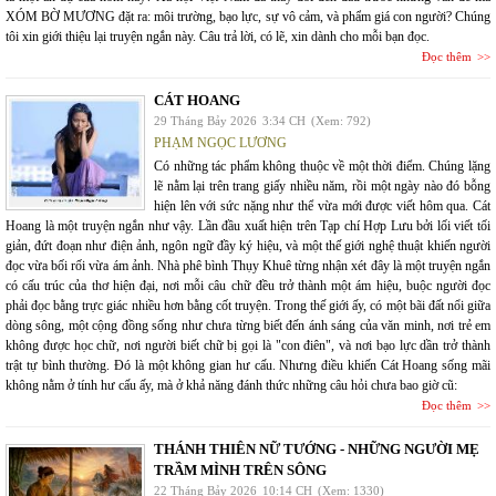
XÓM BỜ MƯƠNG đặt ra: môi trường, bạo lực, sự vô cảm, và phẩm giá con người? Chúng
tôi xin giới thiệu lại truyện ngắn này. Câu trả lời, có lẽ, xin dành cho mỗi bạn đọc.
Đọc thêm
CÁT HOANG
29 Tháng Bảy 2026
3:34 CH
(Xem: 792)
PHẠM NGỌC LƯƠNG
Có những tác phẩm không thuộc về một thời điểm. Chúng lặng
lẽ nằm lại trên trang giấy nhiều năm, rồi một ngày nào đó bỗng
hiện lên với sức nặng như thể vừa mới được viết hôm qua. Cát
Hoang là một truyện ngắn như vậy. Lần đầu xuất hiện trên Tạp chí Hợp Lưu bởi lối viết tối
giản, đứt đoạn như điện ảnh, ngôn ngữ đầy ký hiệu, và một thế giới nghệ thuật khiến người
đọc vừa bối rối vừa ám ảnh. Nhà phê bình Thụy Khuê từng nhận xét đây là một truyện ngắn
có cấu trúc của thơ hiện đại, nơi mỗi câu chữ đều trở thành một ám hiệu, buộc người đọc
phải đọc bằng trực giác nhiều hơn bằng cốt truyện. Trong thế giới ấy, có một bãi đất nổi giữa
dòng sông, một cộng đồng sống như chưa từng biết đến ánh sáng của văn minh, nơi trẻ em
không được học chữ, nơi người biết chữ bị gọi là "con điên", và nơi bạo lực dần trở thành
trật tự bình thường. Đó là một không gian hư cấu. Nhưng điều khiến Cát Hoang sống mãi
không nằm ở tính hư cấu ấy, mà ở khả năng đánh thức những câu hỏi chưa bao giờ cũ:
Đọc thêm
THÁNH THIÊN NỮ TƯỚNG - NHỮNG NGƯỜI MẸ
TRẦM MÌNH TRÊN SÔNG
22 Tháng Bảy 2026
10:14 CH
(Xem: 1330)