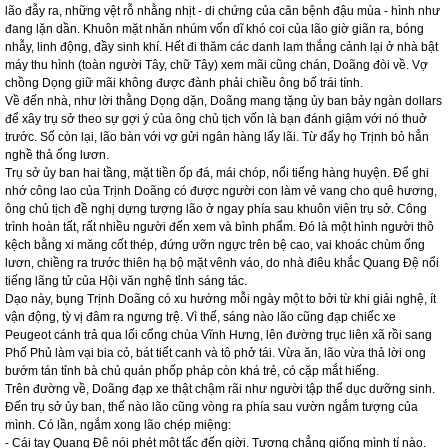
lão đẫy ra, những vệt rỗ nhằng nhịt - di chứng của căn bệnh đậu mùa - hình như
đang lặn dần. Khuôn mặt nhăn nhúm vốn dĩ khó coi của lão giờ giãn ra, bóng
nhẫy, linh động, đầy sinh khí. Hết đi thăm các danh lam thắng cảnh lại ở nhà bật
máy thu hình (toàn người Tây, chữ Tây) xem mãi cũng chán, Doãng đòi về. Vợ
chồng Dọng giữ mãi không được đành phải chiều ông bố trái tính.
Về đến nhà, như lời thằng Dọng dặn, Doãng mang tặng ủy ban bảy ngàn dollars
để xây trụ sở theo sự gợi ý của ông chủ tịch vốn là bạn đánh giậm với nó thuở
trước. Số còn lại, lão bàn với vợ gửi ngân hàng lấy lãi. Từ đấy họ Trịnh bỏ hẳn
nghề thả ống lươn.
Trụ sở ủy ban hai tầng, mặt tiền ốp đá, mái chóp, nổi tiếng hàng huyện. Để ghi
nhớ công lao của Trịnh Doãng có được người con làm vẻ vang cho quê hương,
ông chủ tịch đề nghị dựng tượng lão ở ngay phía sau khuôn viên trụ sở. Công
trình hoàn tất, rất nhiều người đến xem và bình phẩm. Đó là một hình người thô
kệch bằng xi măng cốt thép, đứng ưỡn ngực trên bệ cao, vai khoác chùm ống
lươn, chiềng ra trước thiên hạ bộ mặt vênh váo, do nhà điêu khắc Quang Đệ nổi
tiếng lãng tử của Hội văn nghệ tỉnh sáng tác.
Dạo này, bụng Trịnh Doãng có xu hướng mỗi ngày một to bởi từ khi giải nghệ, ít
vận động, tỳ vị đâm ra ngưng trệ. Vì thế, sáng nào lão cũng đạp chiếc xe
Peugeot cánh trả qua lối cổng chùa Vĩnh Hưng, lên đường trục liên xã rồi sang
Phố Phủ làm vại bia cỏ, bát tiết canh và tô phở tái. Vừa ăn, lão vừa thả lời ong
bướm tán tỉnh bà chủ quán phốp pháp còn khá trẻ, có cặp mắt hiếng.
Trên đường về, Doãng đạp xe thật chậm rãi như người tập thể dục dưỡng sinh.
Đến trụ sở ủy ban, thế nào lão cũng vòng ra phía sau vườn ngắm tượng của
mình. Có lần, ngắm xong lão chép miệng:
- Cái tay Quang Đệ nói phét một tấc đến giời. Tượng chẳng giống mình tí nào.