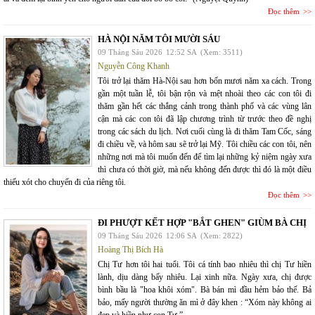
Đọc thêm
HÀ NỘI NĂM TÔI MƯỜI SÁU
09 Tháng Sáu 2026
12:52 SA
(Xem: 3511)
Nguyễn Công Khanh
Tôi trở lại thăm Hà-Nội sau hơn bốn mươi năm xa cách. Trong
gần một tuần lễ, tôi bận rộn và mệt nhoài theo các con tôi đi
thăm gần hết các thắng cảnh trong thành phố và các vùng lân
cận mà các con tôi đã lập chương trình từ trước theo đề nghị
trong các sách du lịch. Nơi cuối cùng là đi thăm Tam Cốc, sáng
đi chiều về, và hôm sau sẽ trở lại Mỹ. Tôi chiều các con tôi, nên
những nơi mà tôi muốn đến để tìm lại những kỷ niệm ngày xưa
thì chưa có thời giờ, mà nếu không đến được thì đó là một điều
thiếu xót cho chuyến đi của riêng tôi.
Đọc thêm
ĐI PHƯỢT KẾT HỢP "BẮT GHEN" GIÙM BÀ CHỊ
09 Tháng Sáu 2026
12:06 SA
(Xem: 2822)
Hoàng Thị Bích Hà
Chị Tư hơn tôi hai tuổi. Tôi cá tính bao nhiêu thì chị Tư hiền
lành, dịu dàng bấy nhiêu. Lại xinh nữa. Ngày xưa, chị được
bình bầu là "hoa khôi xóm". Bà bán mì đầu hẻm bảo thế. Bả
bảo, mấy người thường ăn mì ở đây khen : “Xóm này không ai