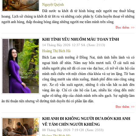
Nguyệt Quỳnh
Đất nước ta khởi đi từ hình bóng một người mẹ thuở hồng
hoang. Lịch sử chúng ta khởi đi từ lời ru và những cuộc phân ly. Giữa huyền thoại về những
người anh hùng, thấp thoáng bóng dáng những người mẹ trầm mình trên sông.
Đọc thêm
KHI TÌNH YÊU NHUỐM MÀU TOAN TÍNH
14 Tháng Bảy 2026
12:37 SA
(Xem: 2113)
Hoàng Thị Bích Hà
Bích Lan sinh trưởng ở Đồng Nai, tính tình hiền lành và có
ngoại hình dễ nhìn. Năm nay bốn mươi tuổi. Ở cái tuổi mà
nhiều người phụ nữ đã có con vào đại học, cô trở về căn hộ của
mình mỗi chiều với một chùm chìa khóa và sự im lặng. Từ ban
công tầng mười sáu nhìn xuống, thành phố đêm nào cũng sáng
rực. Xe cộ vẫn xuôi ngược, những ô cửa vẫn hắt ra ánh đèn
vàng ấm áp. Chỉ có căn hộ của Lan, nhiều lúc rộng đến mức
nghe rõ tiếng dép của chính mình trên nền gạch. Sự nghiệp làm
ăn thì thuận tiện nhưng về đường tình duyên thì có phần lận đận.
Đọc thêm
KHI ANH ĐI KHÔNG NGƯỜI ĐƯA ĐÓN KHI ANH
VỀ TÁM CHÍN NGƯỜI KHIÊNG
08 Tháng Bảy 2026
7:19 CH
(Xem: 2333)