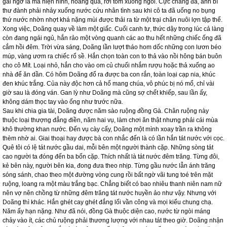
gái ngỡ là ma hiện hình, hoảng quá, rơi tõm xuống ngòi. Cực chẳng đã, anh bí
thư đành phải nhảy xuống nước cứu nhân tình sau khi cô ta đã uống no bụng
thứ nước nhờn nhợt khá nặng mùi được thải ra từ một trại chăn nuôi lợn tập thể.
Xong việc, Doãng quay về làm một giấc. Cuối canh tư, thức dậy trong lúc cả làng
còn đang ngái ngủ, hắn rảo một vòng quanh các ao thu hết những chiếc ống đã
cắm hồi đêm. Trời vừa sáng, Doãng lần lượt tháo hom dốc những con lươn béo
múp, vàng ươm ra chiếc rổ sề. Hắn chọn toàn con to thả vào nồi hông bán buôn
cho cô Mít. Loại nhỏ, hắn cho vào om củ chuối nhắm rượu hoặc thả xuống ao
nhà để ăn dần. Có hôm Doãng đổ ra được ba con rắn, toàn loại cạp nia, khúc
đen khúc trắng. Của này độc hơn cả hổ mang chúa, vô phúc bị nó mổ, chỉ vài
giờ sau là đóng ván. Gan lỳ như Doãng mà cũng sợ chết khiếp, sau lần ấy,
không dám thọc tay vào ống như trước nữa.
Sau khi chia gia tài, Doãng được năm sào ruộng đồng Gà. Chân ruộng này
thuộc loại thượng đẳng điền, năm hai vụ, làm chơi ăn thật nhưng phải cái mùa
khô thường khan nước. Đến vụ cày cấy, Doãng một mình xoay trần ra không
thèm nhờ ai. Giai thoại hay được bà con nhắc đến là có lần hắn tát nước với cọc.
Quê tôi có lệ tát nước gầu dai, mỗi bên một người thành cặp. Những sòng tát
cao người ta đóng đến ba bốn cặp. Thích nhất là tát nước đêm trăng. Từng đôi,
kẻ bên này, người bên kia, đong đưa theo nhịp. Từng gầu nước lẫn ánh trăng
sóng sánh, chao theo một đường vòng cung rồi bất ngờ vãi tung toé trên mặt
ruộng, loang ra một màu trắng bạc. Chẳng biết có bao nhiêu thanh niên nam nữ
nên vợ nên chồng từ những đêm trăng tát nước huyền ảo như vậy. Nhưng với
Doãng thì khác. Hắn ghét cay ghét đắng lối vần công và mọi kiểu chung chạ.
Năm ấy hạn nặng. Như đã nói, đồng Gà thuộc diện cao, nước từ ngòi máng
chảy vào ít, các chủ ruộng phải thương lượng với nhau tát theo giờ. Doãng nhận