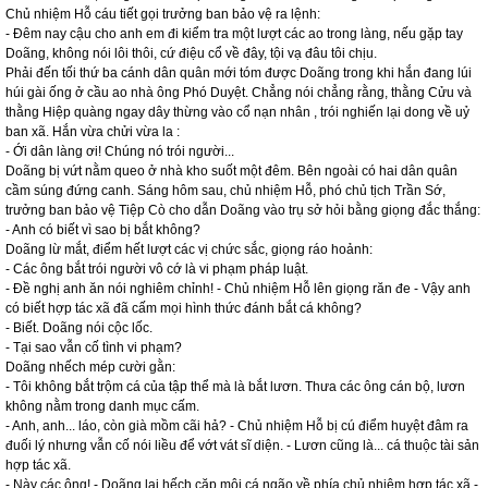
Chủ nhiệm Hỗ cáu tiết gọi trưởng ban bảo vệ ra lệnh:
- Đêm nay cậu cho anh em đi kiểm tra một lượt các ao trong làng, nếu gặp tay
Doãng, không nói lôi thôi, cứ điệu cổ về đây, tội vạ đâu tôi chịu.
Phải đến tối thứ ba cánh dân quân mới tóm được Doãng trong khi hắn đang lúi
húi gài ống ở cầu ao nhà ông Phó Duyệt. Chẳng nói chẳng rằng, thằng Cửu và
thằng Hiệp quàng ngay dây thừng vào cổ nạn nhân , trói nghiến lại dong về uỷ
ban xã. Hắn vừa chửi vừa la :
- Ới dân làng ơi! Chúng nó trói người...
Doãng bị vứt nằm queo ở nhà kho suốt một đêm. Bên ngoài có hai dân quân
cầm súng đứng canh. Sáng hôm sau, chủ nhiệm Hỗ, phó chủ tịch Trần Sớ,
trưởng ban bảo vệ Tiệp Cò cho dẫn Doãng vào trụ sở hỏi bằng giọng đắc thắng:
- Anh có biết vì sao bị bắt không?
Doãng lừ mắt, điểm hết lượt các vị chức sắc, giọng ráo hoảnh:
- Các ông bắt trói người vô cớ là vi phạm pháp luật.
- Đề nghị anh ăn nói nghiêm chỉnh! - Chủ nhiệm Hỗ lên giọng răn đe - Vậy anh
có biết hợp tác xã đã cấm mọi hình thức đánh bắt cá không?
- Biết. Doãng nói cộc lốc.
- Tại sao vẫn cố tình vi phạm?
Doãng nhếch mép cười gằn:
- Tôi không bắt trộm cá của tập thể mà là bắt lươn. Thưa các ông cán bộ, lươn
không nằm trong danh mục cấm.
- Anh, anh... láo, còn già mồm cãi hả? - Chủ nhiệm Hỗ bị cú điểm huyệt đâm ra
đuối lý nhưng vẫn cố nói liều để vớt vát sĩ diện. - Lươn cũng là... cá thuộc tài sản
hợp tác xã.
- Này các ông! - Doãng lại hếch cặp môi cá ngão về phía chủ nhiệm hợp tác xã -