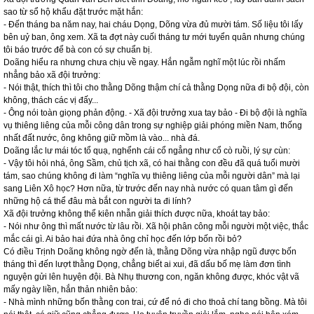
sao từ sổ hộ khẩu đặt trước mặt hắn:
- Đến tháng ba năm nay, hai cháu Dọng, Dõng vừa đủ mười tám. Số liệu tôi lấy
bên uỷ ban, ông xem. Xã ta đợt này cuối tháng tư mới tuyển quân nhưng chúng
tôi báo trước để bà con có sự chuẩn bị.
Doãng hiểu ra nhưng chưa chịu về ngay. Hắn ngẫm nghĩ một lúc rồi nhấm
nhẳng bảo xã đội trưởng:
- Nói thật, thích thì tôi cho thằng Dõng thậm chí cả thằng Dọng nữa đi bộ đội, còn
không, thách các vị đấy...
- Ông nói toàn giọng phản động. - Xã đội trưởng xua tay bảo - Đi bộ đội là nghĩa
vụ thiêng liêng của mỗi công dân trong sự nghiệp giải phóng miền Nam, thống
nhất đất nước, ông không giữ mồm là vào... nhà đá.
Doãng lắc lư mái tóc tổ quạ, nghểnh cái cổ ngẳng như cổ cò ruồi, lý sự cùn:
- Vậy tôi hỏi nhá, ông Sầm, chủ tịch xã, có hai thằng con đều đã quá tuổi mười
tám, sao chúng không đi làm “nghĩa vụ thiêng liêng của mỗi người dân” mà lại
sang Liên Xô học? Hơn nữa, từ trước đến nay nhà nước có quan tâm gì đến
những hộ cá thể đâu mà bắt con người ta đi lính?
Xã đội trưởng không thể kiên nhẫn giải thích được nữa, khoát tay bảo:
- Nói như ông thì mất nước từ lâu rồi. Xã hội phân công mỗi người một việc, thắc
mắc cái gì. Ai bảo hai đứa nhà ông chỉ học đến lớp bốn rồi bỏ?
Có điều Trịnh Doãng không ngờ đến là, thằng Dõng vừa nhập ngũ được bốn
tháng thì đến lượt thằng Dọng, chẳng biết ai xui, đã dấu bố mẹ làm đơn tình
nguyện gửi lên huyện đội. Bà Nhụ thương con, ngăn không được, khóc vật vã
mấy ngày liền, hắn thản nhiên bảo:
- Nhà mình những bốn thằng con trai, cứ để nó đi cho thoả chí tang bồng. Mà tôi