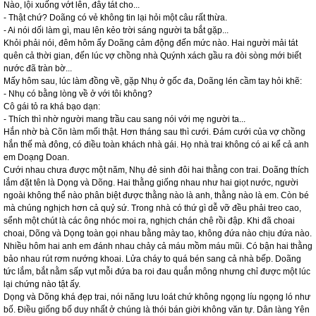
Nào, lội xuống vớt lên, đây tát cho...
- Thật chứ? Doãng có vẻ không tin lại hỏi một câu rất thừa.
- Ai nói dối làm gì, mau lên kẻo trời sáng người ta bắt gặp...
Khỏi phải nói, đêm hôm ấy Doãng cảm động đến mức nào. Hai người mải tát
quên cả thời gian, đến lúc vợ chồng nhà Quýnh xách gầu ra đòi sòng mới biết
nước đã tràn bờ...
Mấy hôm sau, lúc làm đồng về, gặp Nhụ ở gốc đa, Doãng lén cầm tay hỏi khẽ:
- Nhụ có bằng lòng về ở với tôi không?
Cô gái tỏ ra khá bạo dạn:
- Thích thì nhờ người mang trầu cau sang nói với mẹ người ta...
Hắn nhờ bà Cõn làm mối thật. Hơn tháng sau thì cưới. Đám cưới của vợ chồng
hắn thế mà đông, có điều toàn khách nhà gái. Họ nhà trai không có ai kể cả anh
em Doạng Doan.
Cưới nhau chưa được một năm, Nhụ đẻ sinh đôi hai thằng con trai. Doãng thích
lắm đặt tên là Dọng và Dõng. Hai thằng giống nhau như hai giọt nước, người
ngoài không thể nào phân biệt được thằng nào là anh, thằng nào là em. Còn bé
mà chúng nghịch hơn cả quỷ sứ. Trong nhà có thứ gì dễ vỡ đều phải treo cao,
sểnh một chút là các ông nhóc moi ra, nghịch chán chê rồi đập. Khi đã choai
choai, Dõng và Dọng toàn gọi nhau bằng mày tao, không đứa nào chịu đứa nào.
Nhiều hôm hai anh em đánh nhau chảy cả máu mồm máu mũi. Có bận hai thằng
bảo nhau rút rơm nướng khoai. Lửa cháy to quá bén sang cả nhà bếp. Doãng
tức lắm, bắt nằm sấp vụt mỗi đứa ba roi đau quắn mông nhưng chỉ được một lúc
lại chứng nào tật ấy.
Dọng và Dõng khá đẹp trai, nói năng lưu loát chứ không ngọng líu ngọng ló như
bố. Điều giống bố duy nhất ở chúng là thói bán giời không văn tự. Dân làng Yên