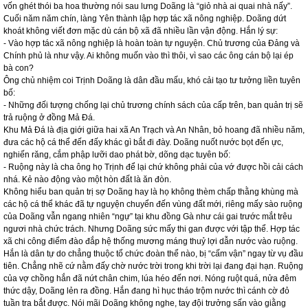
vốn ghét thói ba hoa thường nói sau lưng Doãng là “giỏ nhà ai quai nhà nấy”.
Cuối năm năm chín, làng Yên thành lập hợp tác xã nông nghiệp. Doãng dứt
khoát không viết đơn mặc dù cán bộ xã đã nhiều lần vận động. Hắn lý sự:
- Vào hợp tác xã nông nghiệp là hoàn toàn tự nguyện. Chủ trương của Đảng và
Chính phủ là như vậy. Ai không muốn vào thì thôi, vì sao các ông cán bộ lại ép
bà con?
Ông chủ nhiệm coi Trịnh Doãng là dân đầu mấu, khó cải tạo tư tưởng liền tuyên
bố:
- Những đối tượng chống lại chủ trương chính sách của cấp trên, ban quản trị sẽ
trả ruộng ở đồng Mả Đá.
Khu Mả Đá là địa giới giữa hai xã An Trạch và An Nhân, bỏ hoang đã nhiều năm,
đưa các hộ cá thể đến đấy khác gì bắt đi đày. Doãng nuốt nước bọt đến ực,
nghiến răng, cắm phập lưỡi dao phát bờ, dõng dạc tuyên bố:
- Ruộng này là cha ông họ Trịnh để lại chứ không phải của vớ được hồi cải cách
nhá. Kẻ nào động vào một hòn đất là ăn đòn.
Không hiểu ban quản trị sợ Doãng hay là họ không thèm chấp thằng khùng mà
các hộ cá thể khác đã tự nguyện chuyển đến vùng đất mới, riêng mấy sào ruộng
của Doãng vẫn ngang nhiên “ngự” tại khu đồng Gà như cái gai trước mắt trêu
ngươi nhà chức trách. Nhưng Doãng sức mấy thi gan được với tập thể. Hợp tác
xã chi công điểm đào đắp hệ thống mương máng thuỷ lợi dẫn nước vào ruộng.
Hắn là dân tự do chẳng thuộc tổ chức đoàn thể nào, bị “cấm vận” ngay từ vụ đầu
tiên. Chẳng nhẽ cứ nằm đấy chờ nước trời trong khi trời lại đang đại hạn. Ruộng
của vợ chồng hắn đã nứt chân chim, lúa héo đến nơi. Nóng ruột quá, nửa đêm
thức dậy, Doãng lẻn ra đồng. Hắn đang hì hục tháo trộm nước thì cánh cờ đỏ
tuần tra bắt được. Nói mãi Doãng không nghe, tay đội trưởng sấn vào giằng