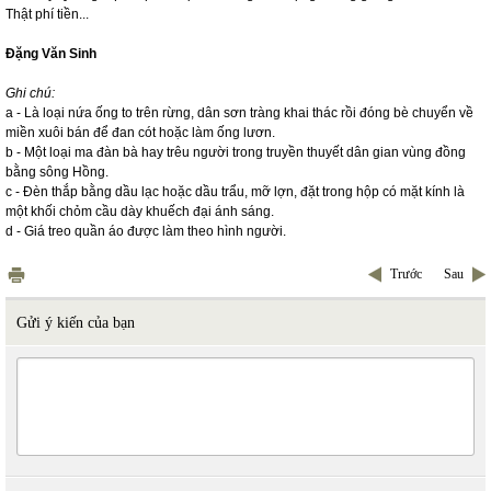
Thật phí tiền...
Đặng Văn Sinh
Ghi chú:
a - Là loại nứa ống to trên rừng, dân sơn tràng khai thác rồi đóng bè chuyển về
miền xuôi bán để đan cót hoặc làm ống lươn.
b - Một loại ma đàn bà hay trêu người trong truyền thuyết dân gian vùng đồng
bằng sông Hồng.
c - Đèn thắp bằng dầu lạc hoặc dầu trẩu, mỡ lợn, đặt trong hộp có mặt kính là
một khối chỏm cầu dày khuếch đại ánh sáng.
d - Giá treo quần áo được làm theo hình người.
Trước
Sau
Gửi ý kiến của bạn