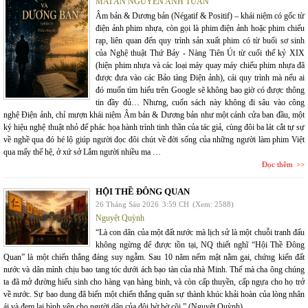
MAI AN NGUYỄN ANH TUẤN
Âm bản & Dương bản (Négatif & Positif) – khái niệm có gốc từ
điện ảnh phim nhựa, còn gọi là phim điện ảnh hoặc phim chiếu
rạp, liên quan đến quy trình sản xuất phim có từ buổi sơ sinh
của Nghệ thuật Thứ Bảy - Nàng Tiên Út từ cuối thế kỷ XIX
(hiện phim nhựa và các loại máy quay máy chiếu phim nhựa đã
được đưa vào các Bảo tàng Điện ảnh), cái quy trình mà nếu ai
đó muốn tìm hiểu trên Google sẽ không bao giờ có được thông
tin đầy đủ… Nhưng, cuốn sách này không đi sâu vào công
nghệ Điện ảnh, chỉ mượn khái niệm Âm bản & Dương bản như một cánh cửa ban đầu, một
ký hiệu nghệ thuật nhỏ để phác họa hành trình tinh thần của tác giả, cùng đôi ba lát cắt tự sự
về nghề qua đó hé lộ giúp người đọc đôi chút về đời sống của những người làm phim Việt
qua mấy thế hệ, ở xứ sở Lắm người nhiều ma …
Đọc thêm
HỘI THỀ ĐÔNG QUAN
26 Tháng Sáu 2026
3:59 CH
(Xem: 2588)
Nguyệt Quỳnh
“Là con dân của một đất nước mà lịch sử là một chuỗi tranh đấu
không ngừng để được tồn tại, NQ thiết nghĩ “Hội Thề Đông
Quan” là một chiến thắng đáng suy ngẫm. Sau 10 năm nếm mật nằm gai, chứng kiến đất
nước và dân mình chịu bao tang tóc dưới ách bạo tàn của nhà Minh. Thế mà cha ông chúng
ta đã mở đường hiếu sinh cho hàng vạn hàng binh, và còn cấp thuyền, cấp ngựa cho họ trở
về nước. Sự bao dung đã biến một chiến thắng quân sự thành khúc khải hoàn của lòng nhân
ái và đem lại bình yên cho người dân của đôi bờ bờ cõi.” (Nguyệt Quỳnh)