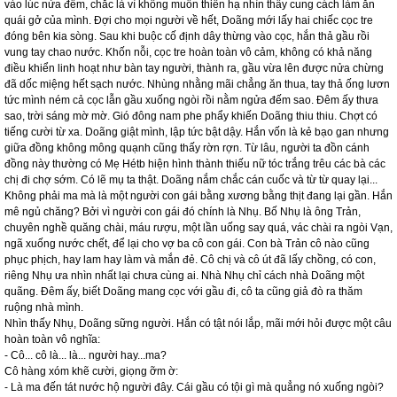
vào lúc nửa đêm, chắc là vì không muốn thiên hạ nhìn thấy cung cách làm ăn
quái gở của mình. Đợi cho mọi người về hết, Doãng mới lấy hai chiếc cọc tre
đóng bên kia sòng. Sau khi buộc cố định dây thừng vào cọc, hắn thả gầu rồi
vung tay chao nước. Khốn nỗi, cọc tre hoàn toàn vô cảm, không có khả năng
điều khiển linh hoạt như bàn tay người, thành ra, gầu vừa lên được nửa chừng
đã dốc miệng hết sạch nước. Nhùng nhằng mãi chẳng ăn thua, tay thả ống lươn
tức mình ném cả cọc lẫn gầu xuống ngòi rồi nằm ngửa đếm sao. Đêm ấy thưa
sao, trời sáng mờ mờ. Gió đông nam phe phẩy khiến Doãng thiu thiu. Chợt có
tiếng cười từ xa. Doãng giật mình, lập tức bật dậy. Hắn vốn là kẻ bạo gan nhưng
giữa đồng không mông quạnh cũng thấy rờn rợn. Từ lâu, người ta đồn cánh
đồng này thường có Mẹ Hétb hiện hình thành thiếu nữ tóc trắng trêu các bà các
chị đi chợ sớm. Có lẽ mụ ta thật. Doãng nắm chắc cán cuốc và từ từ quay lại...
Không phải ma mà là một người con gái bằng xương bằng thịt đang lại gần. Hắn
mê ngủ chăng? Bởi vì người con gái đó chính là Nhụ. Bố Nhụ là ông Trản,
chuyên nghề quăng chài, máu rượu, một lần uống say quá, vác chài ra ngòi Vạn,
ngã xuống nước chết, để lại cho vợ ba cô con gái. Con bà Trản cô nào cũng
phục phịch, hay lam hay làm và mắn đẻ. Cô chị và cô út đã lấy chồng, có con,
riêng Nhụ ưa nhìn nhất lại chưa cùng ai. Nhà Nhụ chỉ cách nhà Doãng một
quãng. Đêm ấy, biết Doãng mang cọc với gầu đi, cô ta cũng giả đò ra thăm
ruộng nhà mình.
Nhìn thấy Nhụ, Doãng sững người. Hắn có tật nói lắp, mãi mới hỏi được một câu
hoàn toàn vô nghĩa:
- Cô... cô là... là... người hay...ma?
Cô hàng xóm khẽ cười, giọng ỡm ờ:
- Là ma đến tát nước hộ người đây. Cái gầu có tội gì mà quẳng nó xuống ngòi?