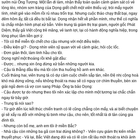
sườn núi Ông Tượng. Một lần đi làm, nhận thấy toán quân cảnh giám sát có vẻ
lỏng lẻo, nhóm sơn tràng của Dọng giết chết một viên thiếu uý, trói mấy người
lính, nhét giẻ vào mồm rồi rủ nhau trốn trại. Nhưng cuộc tháo chạy thất bại, ngay
đêm hôm ấy, tất cả đều bị bắt lại. Dọng nhận hết về phần mình, như thế có nghĩa
là chấp nhận hình phạt xử bắn. Viên trung tá giám thị trại giam, người gốc Phát
Diệm, thấy gã Việt cộng trẻ măng, vẻ lanh lợi, lại có hành động nghĩa hiệp, trong
lòng phục lắm liền gợi ý:
- Tôi có thể miễn tội chết cho cậu nhưng với một điều kiện.
- Điều kiện gì? - Dọng nhìn viên sỹ quan với vẻ cảnh giác, hỏi cộc lốc.
- Đơn giản thôi, làm lính hầu cho tôi.
Dọng nghĩ một thoáng rồi khẽ gật đầu:
- Được... nhưng xin ông đừng xử bắn những người kia.
- Cậu là thằng đầu têu mà tôi còn tha huống hồ anh em khác.
Cuối tháng hai, viên trung tá có dự cảm cuộc chiến sắp tàn, nền Đệ nhị cộng hoà
khó mà đứng vững, nếu không thoát ra mau sẽ có nguy cơ chìm thuyền, bèn xin
giải ngũ đem cả vợ con sang Pháp. Ông ta bảo Dọng:
- Cậu được tự do nhưng theo tôi nên xác lập cho mình một tương lai chắc chắn
ngay từ bây giờ.
- Trung tá nói sao?
- Từ giờ đến lúc kết thúc chiến tranh có lẽ cũng chẳng còn mấy, và ai biết chuyện
gì sẽ xẩy ra đối với những tù binh như cậu, cho nên, tốt nhất là di tản cùng gia
đình tôi.
- Nhưng còn bố mẹ, anh em tôi ở miền Bắc?
- Nhà cậu còn những ba gã con trai đúng không? - Viên cựu giám thị kiên nhẫn
thuyết phục - Vả lại, Bắc Việt đang đói và có lẽ còn rất lâu mới thoát ra khỏi ảnh