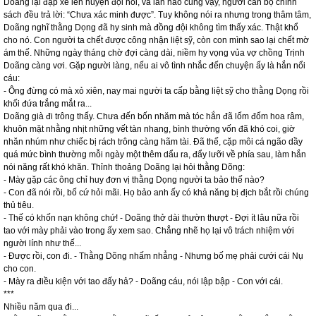
Doãng lại đạp xe lên huyện đội hỏi, và lần nào cũng vậy, người cán bộ chính
sách đều trả lời: “Chưa xác minh được”. Tuy không nói ra nhưng trong thâm tâm,
Doãng nghĩ thằng Dọng đã hy sinh mà đồng đội không tìm thấy xác. Thật khổ
cho nó. Con người ta chết được công nhận liệt sỹ, còn con mình sao lại chết mờ
ám thế. Những ngày tháng chờ đợi càng dài, niềm hy vọng vủa vợ chồng Trịnh
Doãng càng vơi. Gặp người làng, nếu ai vô tình nhắc đến chuyện ấy là hắn nổi
cáu:
- Ông đừng có mà xỏ xiên, nay mai người ta cấp bằng liệt sỹ cho thằng Dọng rồi
khối đứa trắng mắt ra...
Doãng già đi trông thấy. Chưa đến bốn nhăm mà tóc hắn đã lốm đốm hoa râm,
khuôn mặt nhằng nhịt những vết tàn nhang, bình thường vốn đã khó coi, giờ
nhăn nhúm như chiếc bị rách trông càng hãm tài. Đã thế, cặp môi cá ngão dầy
quá mức bình thường mỗi ngày một thêm dẩu ra, đẩy lưỡi về phía sau, làm hắn
nói năng rất khó khăn. Thỉnh thoảng Doãng lại hỏi thằng Dõng:
- Mày gặp các ông chỉ huy đơn vị thằng Dọng người ta bảo thế nào?
- Con đã nói rồi, bố cứ hỏi mãi. Họ bảo anh ấy có khả năng bị địch bắt rồi chúng
thủ tiêu.
- Thế có khốn nạn không chứ! - Doãng thở dài thườn thượt - Đợi ít lâu nữa rồi
tao với mày phải vào trong ấy xem sao. Chẳng nhẽ họ lại vô trách nhiệm với
người lính như thế...
- Được rồi, con đi. - Thằng Dõng nhấm nhẳng - Nhưng bố mẹ phải cưới cái Nụ
cho con.
- Mày ra điều kiện với tao đấy hả? - Doãng cáu, nói lập bập - Con với cái.
***
Nhiều năm qua đi...