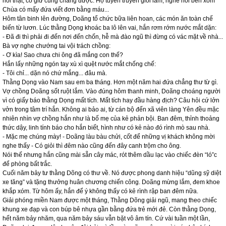
nói thật, có giữ cũng chẳng được. Họ tuyên truyền giỏi lắm, nghe nói bên xóm
Chùa có mấy đứa viết đơn bằng máu...
Hôm tân binh lên đường, Doãng tổ chức bữa liên hoan, các món ăn toàn chế
biến từ lươn. Lúc thằng Dọng khoác ba lô lên vai, hắn rơm rớm nước mắt dặn:
- Đã đi thì phải đi đến nơi đến chốn, hễ mà đào ngũ thì đừng có vác mặt về nhà...
Bà vợ nghe chướng tai vội trách chồng:
- Ơ kìa! Sao chưa chi ông đã mắng con thế?
Hắn lấy những ngón tay xù xì quệt nước mắt chống chế:
- Tôi chỉ... dặn nó chứ mắng... đâu mà.
Thằng Dọng vào Nam sau em ba tháng. Hơn một năm hai đứa chẳng thư từ gì.
Vợ chồng Doãng sốt ruột lắm. Vào đúng hôm thanh minh, Doãng choáng người
vì có giấy báo thằng Dọng mất tích. Mất tích hay đầu hàng địch? Câu hỏi cứ lởn
vởn trong tâm trí hắn. Không ai bảo ai, từ cán bộ đến xã viên làng Yên đều mặc
nhiên nhìn vợ chồng hắn như là bố mẹ của kẻ phản bội. Ban đêm, thỉnh thoảng
thức dậy, linh tính báo cho hắn biết, hình như có kẻ nào đó rình mò sau nhà.
- Mặc mẹ chúng mày! - Doãng làu bàu chửi, cốt để những vị khách không mời
nghe thấy - Có giỏi thì đêm nào cũng đến đây canh trộm cho ông.
Nói thế nhưng hắn cũng mài sẵn cây mác, rót thêm dầu lạc vào chiếc đèn “ló”c
để phòng bất trắc.
Cuối năm bảy tư thằng Dõng có thư về. Nó được phong danh hiệu “dũng sỹ diệt
xe tăng” và tặng thưởng huân chương chiến công. Doãng mừng lắm, đem khoe
khắp xóm. Từ hôm ấy, hắn để ý không thấy có kẻ rình rập ban đêm nữa.
Giải phóng miền Nam được một tháng, Thằng Dõng giải ngũ, mang theo chiếc
khung xe đạp và con búp bê nhựa gần bằng đứa trẻ mới đẻ. Còn thằng Dọng,
hết năm bảy nhăm, qua năm bảy sáu vẫn bặt vô âm tín. Cứ vài tuần một lần,