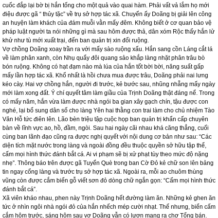
cuốc đắp lại bờ bị hắn tống cho một quả vào quai hàm. Phải vất vả lắm họ mới
điệu được gã “ thủy tặc” về trụ sở hợp tác xã. Chuyến ấy Doãng bị giải lên công
an huyện làm khách của đám muỗi vằn mấy đêm. Không biết ở cơ quan bảo vệ
pháp luật người ta nói những gì mà sau hôm được thả, dân xóm Rộc thấy hắn lử
khử như tù mới xuất trại, đến ban quản trị xin đổi ruộng.
Vợ chồng Doãng xoay trần ra với mấy sào ruộng xấu. Hắn sang cồn Láng cắt lá
về làm phân xanh, còn Nhụ quẩy đôi quang sảo khắp làng nhặt phân trâu bò
bón ruộng. Không có hạt đạm nào mà lúa của hắn tốt bời bời, năng suất gấp
mấy lần hợp tác xã. Khổ nhất là hồi chưa mua được trâu, Doãng phải nai lưng
kéo cày. Hai vợ chồng hắn, người đi trước, kẻ bước sau, nhũng nhẵng mấy ngày
mới làm xong đất. Ý chí quyết tâm làm giầu của Trịnh Doãng thật đáng nể. Trong
có mấy năm, hắn vừa làm được nhà ngói ba gian xây gạch chín, tậu được con
nghé, lại bổ sung dân số cho làng Yên hai thằng con trai làm cho chủ nhiệm Tào
Văn Hỗ tức điên lên. Lão bèn triệu tập cuộc họp ban quản trị khẩn cấp chuyên
bàn về lĩnh vực ao, hồ, đầm, ngòi. Sau hai ngày cãi nhau khá căng thẳng, cuối
cùng ban lãnh đạo cũng ra được nghị quyết với nội dung cơ bản như sau: “Các
diện tích mặt nước trong làng và ngoài đồng đều thuộc quyền sở hữu tập thể,
cấm mọi hình thức đánh bắt cá. Ai vi phạm sẽ bị xử phạt tùy theo mức độ nặng
nhẹ”. Thông báo trên được gã Tuyển Què trong ban Cờ Đỏ kẻ chữ son lên bảng
tin ngay cổng làng và trước trụ sở hợp tác xã. Ngoài ra, mỗi ao chuôm thùng
vũng còn được cắm biển gỗ viết sơn đỏ dòng chữ ngắn gọn: “Cấm mọi hình thức
đánh bắt cá”.
Xã viên kháo nhau, phen này Trịnh Doãng hết đường làm ăn. Những kẻ ghen ăn
tức ở nhìn ngôi nhà ngói đỏ của hắn nhếch mép cười nhạt. Thế nhưng, biển cấm
cắm hôm trước, sáng hôm sau vợ Doãng vẫn có lươn mang ra chợ Tổng bán.