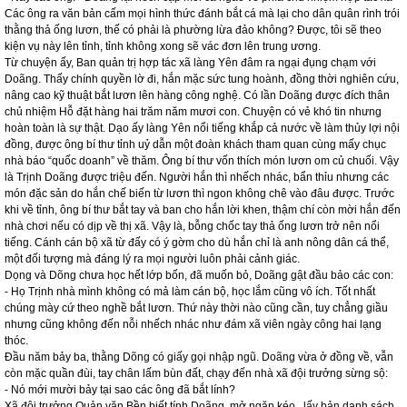
Các ông ra văn bản cấm mọi hình thức đánh bắt cá mà lại cho dân quân rình trói
thằng thả ống lươn, thế có phải là phường lừa đảo không? Được, tôi sẽ theo
kiện vụ này lên tỉnh, tỉnh không xong sẽ vác đơn lên trung ương.
Từ chuyện ấy, Ban quản trị hợp tác xã làng Yên đâm ra ngại đụng chạm với
Doãng. Thấy chính quyền lờ đi, hắn mặc sức tung hoành, đồng thời nghiên cứu,
nâng cao kỹ thuật bắt lươn lên hàng công nghệ. Có lần Doãng được đích thân
chủ nhiệm Hỗ đặt hàng hai trăm năm mươi con. Chuyện có vẻ khó tin nhưng
hoàn toàn là sự thật. Dạo ấy làng Yên nổi tiếng khắp cả nước về làm thủy lợi nội
đồng, được ông bí thư tỉnh uỷ dẫn một đoàn khách tham quan cùng mấy chục
nhà báo “quốc doanh” về thăm. Ông bí thư vốn thích món lươn om củ chuối. Vậy
là Trịnh Doãng được triệu đến. Người hắn thì nhếch nhác, bẩn thỉu nhưng các
món đặc sản do hắn chế biến từ lươn thì ngon không chê vào đâu được. Trước
khi về tỉnh, ông bí thư bắt tay và ban cho hắn lời khen, thậm chí còn mời hắn đến
nhà chơi nếu có dịp về thị xã. Vậy là, bỗng chốc tay thả ống lươn trở nên nổi
tiếng. Cánh cán bộ xã từ đấy có ý gờm cho dù hắn chỉ là anh nông dân cá thể,
một đối tượng mà đáng lý ra mọi người luôn phải cảnh giác.
Dọng và Dõng chưa học hết lớp bốn, đã muốn bỏ, Doãng gật đầu bảo các con:
- Họ Trịnh nhà mình không có mả làm cán bộ, học lắm cũng vô ích. Tốt nhất
chúng mày cứ theo nghề bắt lươn. Thứ này thời nào cũng cần, tuy chẳng giầu
nhưng cũng không đến nỗi nhếch nhác như đám xã viên ngày công hai lạng
thóc.
Đầu năm bảy ba, thằng Dõng có giấy gọi nhập ngũ. Doãng vừa ở đồng về, vẫn
còn mặc quần đùi, tay chân lấm bùn đất, chạy đến nhà xã đội trưởng sừng sộ:
- Nó mới mười bảy tại sao các ông đã bắt lính?
Xã đội trưởng Quản văn Bền biết tính Doãng, mở ngăn kéo , lấy bản danh sách