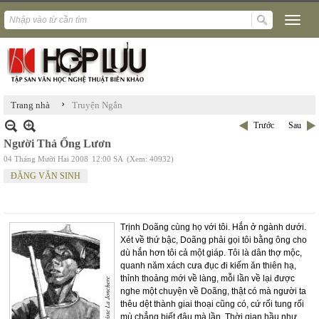
›
Trang nhà
Truyện Ngắn
Trước
Sau
Người Thả Ống Lươn
04 Tháng Mười Hai 2008
12:00 SA
(Xem: 40932)
ĐẶNG VĂN SINH
Trịnh Doãng cùng họ với tôi. Hắn ở ngành dưới.
Xét về thứ bậc, Doãng phải gọi tôi bằng ông cho
dù hắn hơn tôi cả một giáp. Tôi là dân thợ mộc,
quanh năm xách cưa đục đi kiếm ăn thiên hạ,
thỉnh thoảng mới về làng, mỗi lần về lại được
nghe một chuyện về Doãng, thật có mà người ta
thêu dệt thành giai thoại cũng có, cứ rối tung rối
mù chẳng biết đâu mà lần. Thời gian hầu như