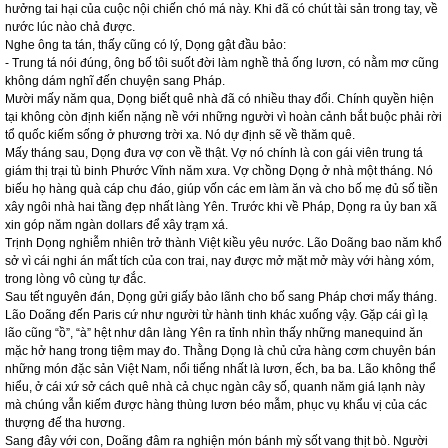
hưởng tai hại của cuộc nội chiến chó má này. Khi đã có chút tài sản trong tay, về
nước lúc nào chả được.
Nghe ông ta tán, thấy cũng có lý, Dọng gật đầu bảo:
- Trung tá nói đúng, ông bố tôi suốt đời làm nghề thả ống lươn, có nằm mơ cũng
không dám nghĩ đến chuyện sang Pháp.
Mười mấy năm qua, Dọng biết quê nhà đã có nhiều thay đổi. Chính quyền hiện
tại không còn định kiến nặng nề với những người vì hoàn cảnh bắt buộc phải rời
tổ quốc kiếm sống ở phương trời xa. Nó dự định sẽ về thăm quê.
Mấy tháng sau, Dọng đưa vợ con về thật. Vợ nó chính là con gái viên trung tá
giám thị trại tù binh Phước Vĩnh năm xưa. Vợ chồng Dọng ở nhà một tháng. Nó
biếu họ hàng quà cáp chu đáo, giúp vốn các em làm ăn và cho bố mẹ đủ số tiền
xây ngôi nhà hai tầng đẹp nhất làng Yên. Trước khi về Pháp, Dọng ra ủy ban xã
xin góp năm ngàn dollars để xây trạm xá.
Trịnh Dọng nghiễm nhiên trở thành Việt kiều yêu nước. Lão Doãng bao năm khổ
sở vì cái nghi án mất tích của con trai, nay được mở mặt mở mày với hàng xóm,
trong lòng vô cùng tự đắc.
Sau tết nguyên đán, Dọng gửi giấy bảo lãnh cho bố sang Pháp chơi mấy tháng.
Lão Doãng đến Paris cứ như người từ hành tinh khác xuống vậy. Gặp cái gì lạ
lão cũng “ồ”, “à” hệt như dân làng Yên ra tỉnh nhìn thấy những manequind ăn
mặc hở hang trong tiệm may đo. Thằng Dọng là chủ cửa hàng cơm chuyên bán
những món đặc sản Việt Nam, nổi tiếng nhất là lươn, ếch, ba ba. Lão không thể
hiểu, ở cái xứ sở cách quê nhà cả chục ngàn cây số, quanh năm giá lạnh này
mà chúng vẫn kiếm được hàng thùng lươn béo mẫm, phục vụ khẩu vị của các
thượng đế tha hương.
Sang đây với con, Doãng đâm ra nghiện món bánh mỳ sốt vang thịt bò. Người