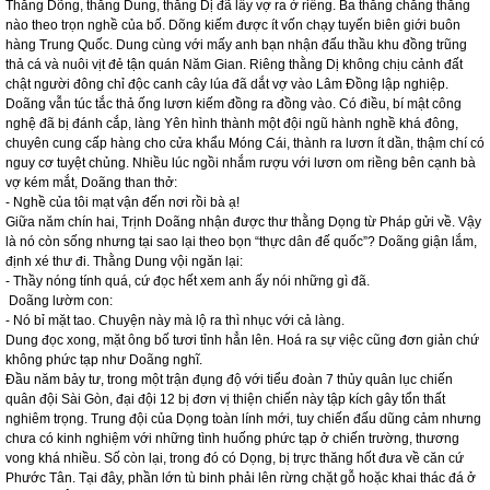
Thằng Dõng, thằng Dung, thằng Dị đã lấy vợ ra ở riêng. Ba thằng chẳng thằng
nào theo trọn nghề của bố. Dõng kiếm được ít vốn chạy tuyến biên giới buôn
hàng Trung Quốc. Dung cùng với mấy anh bạn nhận đấu thầu khu đồng trũng
thả cá và nuôi vịt đẻ tận quán Năm Gian. Riêng thằng Dị không chịu cảnh đất
chật người đông chỉ độc canh cây lúa đã dắt vợ vào Lâm Đồng lập nghiệp.
Doãng vẫn túc tắc thả ống lươn kiếm đồng ra đồng vào. Có điều, bí mật công
nghệ đã bị đánh cắp, làng Yên hình thành một đội ngũ hành nghề khá đông,
chuyên cung cấp hàng cho cửa khẩu Móng Cái, thành ra lươn ít dần, thậm chí có
nguy cơ tuyệt chủng. Nhiều lúc ngồi nhắm rượu với lươn om riềng bên cạnh bà
vợ kém mắt, Doãng than thở:
- Nghề của tôi mạt vận đến nơi rồi bà ạ!
Giữa năm chín hai, Trịnh Doãng nhận được thư thằng Dọng từ Pháp gửi về. Vậy
là nó còn sống nhưng tại sao lại theo bọn “thực dân đế quốc”? Doãng giận lắm,
định xé thư đi. Thằng Dung vội ngăn lại:
- Thầy nóng tính quá, cứ đọc hết xem anh ấy nói những gì đã.
Doãng lườm con:
- Nó bỉ mặt tao. Chuyện này mà lộ ra thì nhục với cả làng.
Dung đọc xong, mặt ông bố tươi tỉnh hẳn lên. Hoá ra sự việc cũng đơn giản chứ
không phức tạp như Doãng nghĩ.
Đầu năm bảy tư, trong một trận đụng độ với tiểu đoàn 7 thủy quân lục chiến
quân đội Sài Gòn, đại đội 12 bị đơn vị thiện chiến này tập kích gây tổn thất
nghiêm trọng. Trung đội của Dọng toàn lính mới, tuy chiến đấu dũng cảm nhưng
chưa có kinh nghiệm với những tình huống phức tạp ở chiến trường, thương
vong khá nhiều. Số còn lại, trong đó có Dọng, bị trực thăng hốt đưa về căn cứ
Phước Tân. Tại đây, phần lớn tù binh phải lên rừng chặt gỗ hoặc khai thác đá ở