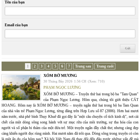
Tên của bạn
Email của bạn
1
2
3
4
5
6
7
Trang sau
Trang cuối
XÓM BỜ MƯƠNG
30 Tháng Bảy 2026
1:56 CH
(Xem: 710)
PHẠM NGỌC LƯƠNG
XÓM BỜ MƯƠNG – Truyện thứ hai trong bộ ba "Tam Quan"
của Phạm Ngọc Lương. Hôm qua, chúng tôi giới thiệu CÁT
HOANG. Hôm nay là XÓM BỜ MƯƠNG – truyện ngắn thứ hai trong bộ ba Tam Quan
của nhà văn trẻ Phạm Ngọc Lương, từng đăng trên Hợp Lưu số 87 (2006). Hơn hai mươi
năm trước, nhà phê bình Thụy Khuê đã gọi đây là "một câu chuyện cổ tích kinh dị", nơi cái
chết của một dòng sông song hành với sự mục rữa của môi trường, sự tha hóa của con
người và số phận bi thảm của một đứa trẻ. Một truyện ngắn đầy chất thơ, nhưng càng đẹp
càng khiến người đọc rùng mình. Hai mươi năm đã trôi qua. Dòng sông trong truyện có còn
là một ẩn dụ của hôm nay? Xã hội Việt Nam đã thay đổi đến đâu trước những vấn đề mà