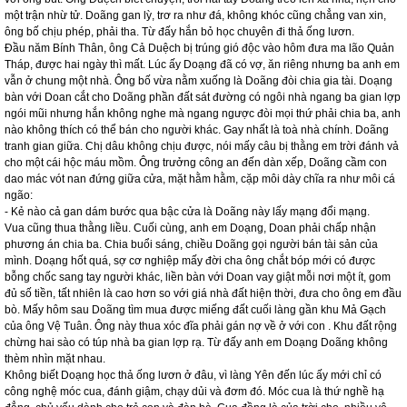
một trận nhừ tử. Doãng gan lỳ, trơ ra như đá, không khóc cũng chẳng van xin,
ông bố chịu phép, phải tha. Từ đấy hắn bỏ học chuyên đi thả ống lươn.
Đầu năm Bính Thân, ông Cả Duệch bị trúng gió độc vào hôm đưa ma lão Quản
Tháp, được hai ngày thì mất. Lúc ấy Doạng đã có vợ, ăn riêng nhưng ba anh em
vẫn ở chung một nhà. Ông bố vừa nằm xuống là Doãng đòi chia gia tài. Doạng
bàn với Doan cắt cho Doãng phần đất sát đường có ngôi nhà ngang ba gian lợp
ngói mũi nhưng hắn không nghe mà ngang ngược đòi mọi thứ phải chia ba, anh
nào không thích có thể bán cho người khác. Gay nhất là toà nhà chính. Doãng
tranh gian giữa. Chị dâu không chịu được, nói mấy câu bị thằng em trời đánh vả
cho một cái hộc máu mồm. Ông trưởng công an đến dàn xếp, Doãng cầm con
dao mác vót nan đứng giữa cửa, mặt hằm hằm, cặp môi dày chĩa ra như môi cá
ngão:
- Kẻ nào cả gan dám bước qua bậc cửa là Doãng này lấy mạng đổi mạng.
Vua cũng thua thằng liều. Cuối cùng, anh em Doạng, Doan phải chấp nhận
phương án chia ba. Chia buổi sáng, chiều Doãng gọi người bán tài sản của
mình. Doạng hốt quá, sợ cơ nghiệp mấy đời cha ông chắt bóp mới có được
bỗng chốc sang tay người khác, liền bàn với Doan vay giật mỗi nơi một ít, gom
đủ số tiền, tất nhiên là cao hơn so với giá nhà đất hiện thời, đưa cho ông em đầu
bò. Mấy hôm sau Doãng tìm mua được miếng đất cuối làng gần khu Mả Gạch
của ông Vệ Tuân. Ông này thua xóc đĩa phải gán nợ về ở với con . Khu đất rộng
chừng hai sào có túp nhà ba gian lợp rạ. Từ đấy anh em Doạng Doãng không
thèm nhìn mặt nhau.
Không biết Doạng học thả ống lươn ở đâu, vì làng Yên đến lúc ấy mới chỉ có
công nghệ móc cua, đánh giậm, chạy dủi và đơm đó. Móc cua là thứ nghề hạ