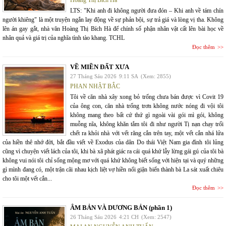
Hoàng Thị Bích Hà
LTS: "Khi anh đi không người đưa đón – Khi anh về tám chín
người khiêng" là một truyện ngắn lay động về sự phản bội, sự trả giá và lòng vị tha. Không
lên án gay gắt, nhà văn Hoàng Thị Bích Hà để chính số phận nhân vật cất lên bài học về
nhân quả và giá trị của nghĩa tình tào khang. TCHL
Đọc thêm
VỀ MIỀN ĐẤT XƯA
27 Tháng Sáu 2026
9:11 SA
(Xem: 2855)
PHAN NHẬT BẮC
Tôi về căn nhà xây xong bỏ trống chưa bán được vì Covit 19
của ông con, căn nhà trống trơn không nước nóng đi vội tôi
không mang theo bất cứ thứ gì ngoài vài gói mì gói, không
muỗng nĩa, không khăn tắm tôi đi như người Tị nạn chạy trối
chết ra khỏi nhà với vết răng cắn trên tay, một vết cắn nhá lửa
của hiền thê nhớ đời, bắt đầu viết về Exodus của dân Do thái Việt Nam gia đình tôi lủng
cũng vì chuyện viết lách của tôi, khi bà xã phát giác ra cái quá khứ lẫy lừng gái gú của tôi bà
không vui nói tôi chỉ sống mộng mơ với quá khứ không biết sống với hiện tại và quý những
gì mình đang có, một trận cãi nhau kịch liệt vợ hiền nổi giận biến thành bà La sát xuất chiêu
cho tôi một vết cắn...
Đọc thêm
ÂM BẢN VÀ DƯƠNG BẢN (phần 1)
26 Tháng Sáu 2026
4:21 CH
(Xem: 2547)