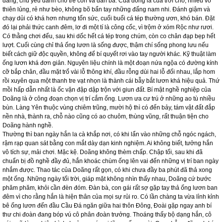
đẳng, chủ yếu dành cho trẻ con và đàn bà. Cua đồng là của trời cho, nhiều vô
thiên lủng, rẻ như bèo, không bõ bẩn tay những đấng nam nhi. Đánh giậm và
chạy dủi có khá hơn nhưng tốn sức, cuối buổi cá tép thường ươn, khó bán. Đặt
đó lại phải thức canh đêm, lơ đi một tí là công cốc, vì trộm ở xóm Rộc như rươi.
Có thằng chơi đểu, sau khi dốc hết cá tép trong chúm, còn co chân đạp bẹp hết
lượt. Cuối cùng chỉ thả ống lươn là sống được, thậm chí sống phong lưu nếu
biết cách giữ độc quyền, không để bí quyết rơi vào tay người khác. Kỹ thuật làm
ống lươn khá đơn giản. Nguyên liệu chính là một đoạn nứa ngộa có đường kính
cỡ bắp chân, đầu mặt trổ vài lỗ thông khí, đầu rỗng dùi hai lỗ đối nhau, lắp hom
rồi xuyên qua một thanh tre vạt nhọn là thành cái bẫy bắt lươn khá hiệu quả. Thứ
mồi hấp dẫn nhất là ốc vặn đập dập trộn với giun đất. Bí mật nghề nghiệp của
Doãng là ở công đoạn chọn vị trí cắm ống. Lươn ưa cư trú ở những ao tù nhiều
bùn. Làng Yên thuộc vùng chiêm trũng, mười hộ thì có đến bảy, tám vật đất đắp
nền nhà, thành ra, chỗ nào cũng có ao chuôm, thùng vũng, rất thuận tiện cho
Doãng hành nghề.
Thường thì ban ngày hắn la cà khắp nơi, có khi lẩn vào những chỗ ngóc ngách,
rậm rạp quan sát bằng con mắt dày dạn kinh nghiệm. Ai không biết, tưởng hắn
vô tích sự, mải chơi. Mặc kệ. Doãng không thèm chấp. Chập tối, sau khi đã
chuẩn bị đồ nghề đầy đủ, hắn khoác chùm ống lên vai đến những vị trí ban ngày
nhắm được. Thao tác của Doãng rất gọn, có khi chưa đầy ba phút đã thả xong
một ống. Những ngày tối trời, giáp mặt không nhìn thấy nhau, Doãng cứ bước
phăm phăm, khỏi cần đèn đóm. Đàn bà, con gái rất sợ gặp tay thả ống lươn ban
đêm vì cho rằng hắn là hiện thân của mọi sự rủi ro. Có lần chàng ta vừa lỉnh kỉnh
bê ống lươn đến đầu Cầu Đá ngăn giữa hai thôn Đông, Đoài gặp ngay anh bí
thư chi đoàn đang bóp vú cô phân đoàn trưởng. Thoáng thấy bộ dạng hắn, cô