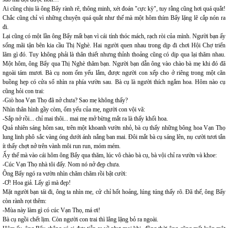
Ai cũng chịu là ông Bẩy rành rẽ, thông minh, xét đoán "cực kỳ", tuy rằng cũng hơi quá quắt!
Chắc cũng chỉ vì những chuyện quá quắt như thế mà một hôm thím Bẩy lặng lẽ cắp nón ra
đi.
Lại cũng có một lần ông Bẩy mất bạn vì cái tính thóc mách, rạch ròi của mình. Người bạn ấy
sống mãi tận bên kia cầu Thị Nghè. Hai người quen nhau trong dịp đi chơi Hội Chợ triển
lãm gì đó. Tuy không phải là thân thiết nhưng thỉnh thoảng cũng có dịp qua lại thăm nhau.
Một hôm, ông Bẩy qua Thị Nghè thăm bạn. Người bạn dẫn ông vào chào bà mẹ khi đó đã
ngoài tám mươi. Bà cụ nom ốm yếu lắm, được người con xếp cho ở riêng trong một căn
buồng hẹp có cửa sổ nhìn ra phía vườn sau. Bà cụ là người thích ngắm hoa. Hôm nào cụ
cũng hỏi con trai:
-Giò hoa Vạn Thọ đã nở chưa? Sao mẹ không thấy?
Nhìn thân hình gầy còm, ốm yếu của mẹ, người con vội vã:
-Sắp nở rồi... chỉ mai thôi... mai mẹ mở bừng mắt ra là thấy khối hoa.
Quả nhiên sáng hôm sau, trên một khoanh vườn nhỏ, bà cụ thấy những bông hoa Vạn Thọ
lung linh phô sắc vàng óng dưới ánh nắng ban mai. Đôi mắt bà cụ sáng lên, nụ cười tươi tắn
ít thấy chợt nở trên vành môi run run, móm mém.
Ấy thế mà vào cái hôm ông Bẩy qua thăm, lúc vô chào bà cụ, bà vội chỉ ra vườn và khoe:
-Cúc Vạn Thọ nhà tôi đấy. Nom nó nở đẹp chưa.
Ông Bẩy ngó ra vườn nhìn chăm chăm rồi bật cười:
-Ơ! Hoa giả. Lấy gì mà đẹp!
Mặt người bạn tái đi, ông ta nhìn mẹ, cử chỉ hốt hoảng, lúng túng thấy rõ. Đã thế, ông Bẩy
còn rành rọt thêm:
-Mùa này làm gì có cúc Vạn Thọ, má ơi!
Bà cụ ngồi chết lịm. Còn người con trai thì lẳng lặng bỏ ra ngoài.