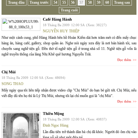
Trang đầu
Trang trước
54
55
56
57
58
59
60
Trang sau
Trang cuối
Café Hàng Hành
18 Tháng Ba 2009
12:00 SA
(Xem: 38227)
NGUYỄN HUY THIỆP
Như một cánh cung, phố Hàng Hành bên hồ Hoàn Kiếm dài hơn trăm mét có đến mấy chục
hàng ăn, hàng café, gallery, shop quần áo. Nghe nói ngày xưa đây là nơi bán hành tỏi, sau
chuyển sang nghề tiện gỗ. Đền thờ tổ nghề tiện gỗ ở trong nhà số 11. Nghề tiện gỗ vốn là
nghề truyền thống của làng Nhị Khê quê hương Nguyễn Trãi.
Đọc thêm
Chị Mùi
18 Tháng Ba 2009
12:00 SA
(Xem: 48694)
SONG THAO
Mấy ngày qua tôi liên tiếp nhận được video clip "Chị Mùi" do bạn bè gửi tới. Chị Mùi, nếu
viết đầy đủ tên họ thì là Lý Thị Mùi, nhưng tôi lại chỉ muốn gọi là "chị Mùi".
Đọc thêm
Thiền Mộng
18 Tháng Ba 2009
12:00 SA
(Xem: 40837)
Đinh Ngọc Hùng
Lần đầu tiên trở thành đàn bà chị đã khóc. Người đó ôm chị vào
lòng vỗ về như một đứa trẻ.