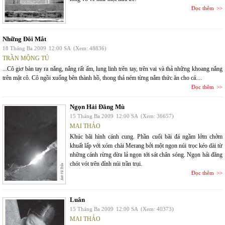
Đọc thêm
Những Đôi Mắt
18 Tháng Ba 2009
12:00 SA
(Xem: 48836)
TRẦN MỘNG TÚ
...Cô giơ bàn tay ra nắng, nắng rất ấm, lung linh trên tay, trên vai và thả những khoang nắng
trên mặt cô. Cô ngồi xuống bên thành hồ, thong thả ném từng nắm thức ăn cho cá....
Đọc thêm
Ngọn Hải Đăng Mù
15 Tháng Ba 2009
12:00 SA
(Xem: 36657)
MAI THẢO
Khúc bãi hình cánh cung. Phần cuối bãi đá ngầm lởm chởm
khuất lấp với xóm chài Merang bởi một ngọn núi trọc kéo dài từ
những cánh rừng dừa lả ngọn tới sát chân sóng. Ngọn hải đăng
chót vót trên đỉnh núi trần trụi.
Đọc thêm
Luân
15 Tháng Ba 2009
12:00 SA
(Xem: 40373)
MAI THẢO