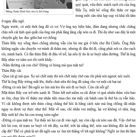
quỷ quái, vừa thóc mách rạch ròi của ông
Bẩy Tạ, một kẻ sống độc thân cư ngụ
trong một căn nhà lụp sụp và khá tối tăm
ở ngay đầu ngõ.
Ngày trước, có một thời ông đã có vợ. Vợ ông tuy hiền hậu, đảm đang nhưng chắc chẳng
chịu nổi cái tính quá quắt của ông mà phải lẳng lặng cắp nón ra đi. Thí dụ như sau đây là một
chuyện gây lục đục giữa hai vợ chồng:
Thím Bẩy tuy sống theo chồng nhưng vẫn còn bà mẹ già ở bên chợ Bà Chiểu. Ông Bẩy
không ngăn cản chuyện vợ mình đi thăm mẹ, nhưng đi đâu thì đi, cũng phải nói ra cho rạch
ròi, minh bạch. Có lần thím Bẩy đi đâu về trễ, lại nêu lý do là xe buýt nằm đường. Thế là ông
Bẩy nhìn vợ xăm xoi rồi cười khẩy:
-Nằm đường cái con chó! Đừng có hòng mà qua mặt tui!
Thím Bẩy cãi:
-Qua cái gì mà qua. Xe nó chết máy thì nói chết máy chớ can chi phải nói ngược nói xuôi.
Thế là ông Bẩy trừng mắt lên, thiếu chút nữa thì ông đã xáng cho vợ một cái bạt tai:
-Đừng có nói láo! Bà ngồi xe ôm mà leo lẻo nói đi xe buýt. Còn cãi nỗi gì!
Mặt thím Bẩy vụt trở nên xanh lè. Thím hết mở mồm ra cãi được vì quả nhiên thím vừa bao
xe ôm, chạy lén về thăm mẹ nhân tiện mua cho mẹ mấy cái bánh cam là thứ bà cụ vẫn hảo.
Vì cãi không được nên thím cũng chẳng thể hỏi là bằng cách nào mà ông chồng đã nhận
ngay ra được sự thực như thế. Mãi về sau, chỉ nhân vui miệng, lại vợ không có nhà, ông
Bẩy mới kể cho bà con trong xóm nghe:
-Đừng có qua mặt tui. Tui thấy nó lui cui đi vào ngõ, tay còn cắp cái nón sau đít. Vậy chớ tui
hỏi bà con, từ trạm xe buýt vô tới đây, xa thế, trời lại nắng thế, nón sao không đội lại đem
cắp đít? Thế có phải là nó đã ngồi sau xe ôm tót thẳng về tới ngõ không? Ngồi xe ôm thì làm
sao mà đội được nón!!!