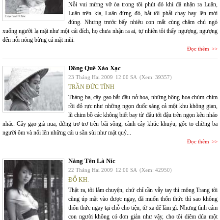
Nỗi vui mừng vỡ òa trong tôi phút đó khi đã nhận ra Luân,
Luân trên kia, Luân đứng đó, bắt tôi phải chạy bay lên mới
đúng. Nhưng trước bấy nhiêu con mắt cùng chăm chú ngó
xuống người lạ mặt như một cái đích, họ chưa nhận ra ai, tự nhiên tôi thấy ngượng, ngượng
đến nỗi nóng bừng cả mặt mũi.
Đọc thêm
Đồng Quê Xào Xạc
23 Tháng Hai 2009
12:00 SA
(Xem: 39357)
TRẦN ĐỨC TĨNH
Tháng ba, cây gạo bắt đầu nở hoa, những bông hoa chúm chím
rồi đỏ rực như những ngọn đuốc sáng cả một khu không gian,
lũ chim bồ các không biết bay từ đâu tới đậu trên ngọn kêu nháo
nhác. Cây gạo già nua, đứng trơ trơ trên bãi sông, cành cây khúc khuỷu, gốc to chừng ba
người ôm và nổi lên những cái u sần sùi như mặt quỷ...
Đọc thêm
Nàng Tên Là Níc
22 Tháng Hai 2009
12:00 SA
(Xem: 42950)
ĐỖ KH.
Thật ra, tôi lắm chuyện, chứ chỉ cần vẫy tay thì mông Trang tôi
cũng úp mặt vào được ngay, đã muốn thổn thức thì sao không
thổn thức ngay tại chỗ cho tiện, từ xa để làm gì. Nhưng tình cảm
con người không có đơn giản như vậy, cho tôi diêm dúa một