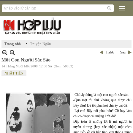
›
Trang nhà
Truyện Ngắn
Trước
Sau
Một Con Người Sắc Sảo
14 Tháng Mười Một 2008
12:00 SA
(Xem: 50653)
NHẬT TIẾN
-Chú ấy đúng là một con người sắc sảo.
-Qua mặt tôi chứ không qua được chú
Bẩy đâu! Để tôi phải hỏi chú ấy cái đã.
-Lại chú Bẩy nói phải hôn? Cỡ bay làm
chi có được cái miệng lưỡi đó!
Đấy toàn là những lời lẽ mà người ta
tuyên dương (hay xác nhận) một cách
gián tiếp về cái bản tính vừa thông minh