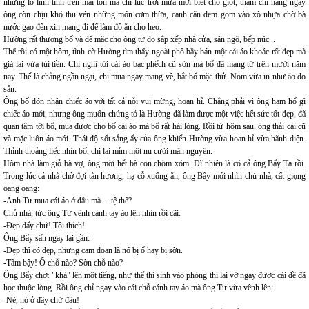
những lỗ linh tinh trên mái tôn mà chỉ lúc trời mưa mới biết chỗ giột, thậm chí hằng ngày
ông còn chịu khó thu vén những món cơm thừa, canh cặn đem gom vào xô nhựa chờ bà
nước gạo đến xin mang đi để làm đồ ăn cho heo.
Hường rất thương bố và để mặc cho ông tự do sắp xếp nhà cửa, sân ngõ, bếp núc...
Thế rồi có một hôm, tình cờ Hường tìm thấy ngoài phố bầy bán một cái áo khoác rất đẹp mà
giá lại vừa túi tiền. Chị nghĩ tới cái áo bạc phếch cũ sờn mà bố đã mang từ trên mười năm
nay. Thế là chẳng ngần ngại, chị mua ngay mang về, bắt bố mặc thử. Nom vừa in như áo đo
sẵn.
Ông bố đón nhận chiếc áo với tất cả nỗi vui mừng, hoan hỉ. Chẳng phải vì ông ham hố gì
chiếc áo mới, nhưng ông muốn chứng tỏ là Hường đã làm được một việc hết sức tốt đẹp, đã
quan tâm tới bố, mua được cho bố cái áo mà bố rất hài lòng. Rồi từ hôm sau, ông thải cái cũ
và mặc luôn áo mới. Thái độ sốt sắng ấy của ông khiến Hường vừa hoan hỉ vừa hãnh diện.
Thỉnh thoảng liếc nhìn bố, chị lại mỉm một nụ cười mãn nguyện.
Hôm nhà làm giỗ bà vợ, ông mời hết bà con chòm xóm. Dĩ nhiên là có cả ông Bẩy Tạ rồi.
Trong lúc cả nhà chờ đợi tàn hương, hạ cỗ xuống ăn, ông Bẩy mới nhìn chủ nhà, cất giọng
oang oang:
-Anh Tư mua cái áo ở đâu mà.... tệ thế?
Chủ nhà, tức ông Tư vênh cánh tay áo lên nhìn rồi cãi:
-Đẹp đấy chứ! Tôi thích!
Ông Bẩy sấn ngay lại gần:
-Đẹp thì có đẹp, nhưng cam đoan là nó bị ố hay bị sờn.
-Tầm bậy! Ố chỗ nào? Sờn chỗ nào?
Ông Bẩy chợt "khà" lên một tiếng, như thể thí sinh vào phòng thi lại vớ ngay được cái đề đã
học thuộc lòng. Rồi ông chỉ ngay vào cái chỗ cánh tay áo mà ông Tư vừa vênh lên:
-Nè, nó ở đây chứ đâu!