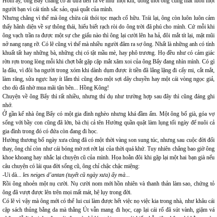
Hôm ấy, ông Bẩy chẳng có ai đưa tiễn ra về như mọi khi, đồng thời ông cũng mất luôn một
người bạn vì cái tính sắc sảo, quá quắt của mình.
Nhưng chẳng vì thế mà ông chừa cái thói tọc mạch cố hữu. Trái lại, ông còn luôn luôn cảm
thấy hãnh diện về sự thông thái, hiểu biết rạch ròi do ông trời đã phú cho mình. Cứ mỗi khi
ông vạch trần ra được một sự che giấu nào thì ông lại cười lên ha hả, đôi mắt tít lại, mặt mũi
nở nang rạng rỡ. Có lẽ cũng vì thế mà nhiều người đâm ra sợ ông. Nhất là những anh có tính
khuất tất hay những bà, những chị có tật mầu mè, hay phô trương. Họ đều như có cảm giác
rờn rợn trong lòng mỗi khi chợt bắt gặp cặp mắt xăm xoi của ông Bẩy đang nhìn mình. Có gì
lạ đâu, vì đôi ba người trong xóm khi dành dụm được ít tiền đã lẳng lặng đi cấy mi, cắt mắt,
làm răng, sửa ngực hay ít lắm thì cũng đeo một sợi dây chuyền hay một cái vòng ngọc giả,
cho dù đã nhờ mua mãi tận bên... Hồng Kông!
Chuyện về ông Bẩy thì rất nhiều, nhưng thí dụ như trường hợp sau đây thì cũng đáng ghi
nhớ.
Ở gần kế nhà ông Bẩy có một gia đình nghèo nhưng khá đầm ấm. Một ông bố già, góa vợ
sống với bầy con cũng đã lớn, bà chị cả tên Hường quần quật làm lụng tối ngày để nuôi cả
gia đình trong đó có đứa còn đang đi học.
Hường thương bố ngày xưa cũng đã có một thời vàng son sung túc, nhưng sau cuộc đời đổi
thay, ông chỉ còn như cái bóng mờ rơi rớt lại của thời quá khứ. Tuy nhiên chẳng bao giờ ông
khoe khoang hay nhắc lại chuyện cũ của mình. Họa hoằn đôi khi gặp lại một hai bạn già nếu
câu chuyện có lái qua đời sống cũ, ông chỉ chậc chậc miệng:
-Ui dà...
les neiges d’antan (tuyết cũ ngày xưa) ấy mà...
Rồi ông nhoẻn một nụ cười. Nụ cười nom mới hồn nhiên và thanh thản làm sao, chứng tỏ
ông đã vượt được lên trên mọi mất mát, hệ lụy trong đời.
Có lẽ vì vậy mà ông mới có thể lui cui làm được hết việc nọ việc kia trong nhà, như khâu cái
cặp sách thủng bằng da mà thằng Út vẫn mang đi học, cạp lại cái rổ đã sút vành, giặm vá