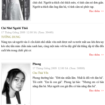
chút chứ. Người ta thích chó thích mèo, vì tình cảm nó đơn giản.
Người ta thích đàn ông đàn bà, vì tình cảm nó phức tạp.
Đọc thêm
Chỉ Nhớ Người Thôi
17 Tháng Giêng 2009
12:00 SA
(Xem: 39449)
TƯỞNG DUNG
Nàng tựa sát người vào ô cửa kính nhỏ nhắn vừa mới được mở ra trước mắt sau khi đưa tay
kéo nhẹ tấm màn chắn màu xanh lam, cùng một màu với ba dãy ghế dài thẳng tắp từ đầu đến
cuối bên trong chiếc phi cơ.
Đọc thêm
Phong
17 Tháng Giêng 2009
12:00 SA
(Xem: 50808)
Chu Thái Yến
Phong thường bảo: "Đời tàn nhẫn lắm. Nhất là đối với đàn bà".
Tôi cười: "Em là con gái". Phong lại bảo: "Nhưng em có bản
năng đàn bà. Mọi người con gái đều có bản năng đàn bà".
Đọc thêm