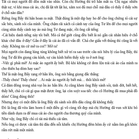
Tất cả mọi người đổ dồn mắt vào nhìn. Còn chị Hường thì trố hẳn mắt ra. Chị ngạc nhiên
thật sự, vì khi mua cái áo, chị đã lật tới lật lui, xăm xoi đủ mọi chỗ mà đâu có thấy ố thấy sờn
ở chỗ nào đâu?
Riêng ông Bẩy thì hân hoan ra mặt. Thật đúng là một dịp hay ho để cho ông chứng tỏ cái sự
sắc bén, sành sỏi của mình. Ông chậm rãi xách cả cánh tay của ông Tư lên để cho mọi người
cùng nhìn thấy cánh tay áo mà ông Tư đang mặc, rồi ông cất tiếng:
-Cái hiệu danh tiếng này tôi biết. Mà cả thế giới cũng đều biết là nó gắn cái nhãn hiệu ở chỗ
khác chứ đâu ở đây! Gắn ở đây là cái áo đã có vấn đề. Chả che giấu vết thủng thì cũng là vết
cháy. Không tin cứ mở ra coi!! Mở ra!
Mọi người còn đang lúng túng không biết xử trí ra sao trước câu nói hữu lý của ông Bẩy, thì
ông Tư đã lên giọng cáu kỉnh, sự cáu kỉnh hiếm thấy xẩy ra ở nơi ông:
-Việc gì phải mở! Ai mặc áo người ấy biết. Bộ khi không cứ đem lộn trái cái áo của mình ra
cho thiên hạ dòm hay sao?
Thế là mặt ông Bẩy rạng rỡ hẳn lên, ông nói bằng giọng đắc thắng:
-Thấy chưa! Thấy chưa! ...Ai mặc áo người ấy biết mà.... thôi khỏi mở!
Cả đám đông trong nhà vụt ồn ào hẳn lên. Ai cũng khen ông Bẩy sành sỏi, tinh đời, biết hết,
thấy hết, chả có cái gì qua mặt được ông, lại còn suýt soa tiếc cho cô Hường đã mua phải đồ
dỏm! Cũng đúng thôi!
Nhưng duy có một điều là ông Bẩy dù sành sỏi đến đâu cũng đã không thấy.
Đó là ông đã vừa làm hoen ố một điều gì vô cùng tốt đẹp mà chị Hường đã vun sới khi bỏ
tiền dành dụm ra để mua cái áo cho người cha thương quý của mình.
Như vậy, ông Bẩy chỉ có tài mà thiếu cái tâm.
Nếu ông có được cái tâm thì đâu đến nỗi khiến chị Hường đêm hôm ấy cứ nằm ôm gối khóc
rấm rứt mãi một mình.