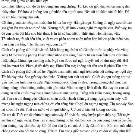
trước, làm gì mà xô đẩy như vậy.
Con nhện không còn đó để tôi dùng làm tang chứng. Tôi kéo cái gối, đắp lên cái mảng đen
nhầy nhụa. Đã hứa là không bao giờ nhắc đến người xưa. Nên tôi thì thầm xin lỗi hắn. Để
tối em bồi thường cho anh.
Cô làm gì mà láo liêng con mắt như bị ma ám vậy. Hắn gầm gừ. Chồng tôi ngày xưa có bao
giờ gầm lên với tôi như thế đâu. Nhưng thôi, đã hứa không nghĩ tới người xưa. Biết vậy, tôi
để con nhện đốt hắn cho biết thân. Hắn lại có bảo hiểm. Thiệt tình. Hẹn lần sau vậy.
Tôi nhoài người tới bên hắn, vuốt ve cái phần nhơm nhớp mềm hơn bất cứ phần mềm nào
trên thân thể hắn, “Hẹn lần sau vậy, con trai!”
Cánh cửa phòng thứ nhất bật mở. Một bóng người bù xù đầu tóc bước ra, nhập vào vũng
sáng lờ mờ vuông phòng khách nhập nhòe ánh sáng phát ra từ cái màn ảnh hình chữ nhật
nhấp nháy. Chưa ngủ sao ông anh. Ngủ sao được mà ngủ. Luyện tới bộ thứ mấy rồi. Hồi
thứ ba mươi hai. Phim gì dài thấy mẹ. Phim Tầu mà; không dài đâu còn là phim Tầu nữa.
Cánh cửa phòng thứ hai mở hé. Người thanh niên nằm ngả trên sofa vội chống tay ngồi dậy.
Tới bà này nữa. Sao giờ này còn thức. Những con mắt soi mói. Chiếc áo ngủ mỏng như tờ
giấy viết thư tình thời xa xưa. Ngủ không được. Ông ấy đâu. Trong phòng chứ đâu. Cái
bóng mỏng mềm buông xuống một góc sofa. Mùi hương lạ lênh đênh. Bàn tay dơ cao cái
dụng cụ điều khiển máy băng hình bấm cái nút ngưng. Tiếng đấu kiếm loang choang sựng
lại. Tên sát thủ đứng yên. Chân co chân duỗi. Thanh kiếm giả nâng ngang chân mày. Cái
miệng hét ngập ngọng nửa chừng cái câu tiếng Việt Chợ Lớn ngưng ngang. Chị sao vậy. Sao
lại khóc nữa rồi. Phải em mở ti vi ồn quá không. Cứ coi đi kìa, tôi không sao đâu.
Cứ coi đi. Thôi em tắt phim đi ngủ sớm vậy. Ừ phải rồi, mày luyện phim thấy sợ. Tối ngày
sát thủ với ngai vàng. Bọn Tầu chẳng những nó lấn đất bên kia mà còn còng luôn cả cái đầu
bọn chúng mày tận bên này. Cứ để cho chú ấy coi mà. Anh ấy đâu rồi chị. Bốn con mắt nhìn
chòng chọc vào đôi vú no căng. Trời ơi. Em trong giấc mơ anh cũng có đôi vú đầy như thế.