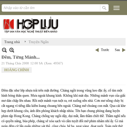
›
Trang nhà
Truyện Ngắn
Trước
Sau
Đêm, Từng Mảnh...
21 Tháng Chín 2008
12:00 SA
(Xem: 49567)
HOÀNG CHÍNH
Đêm đặc như lớp nhựa trải trên mặt đường. Chàng ngồi trong vũng keo đặc ấy, cố tìm một
hình bóng thân quen. Mưa ngoài khung kính. Không khí mát dịu. Những mảnh vụn của giấc
mơ dán chập lên nhau. Rồi một mảnh vụn tuột ra, rơi xuống nền nhà. Cơn mơ nồng cháy bị
cắt ngang vì tiếng đấu kiếm loang choang bên ngoài. Chàng mở choàng con mắt. Qua cái khe
hẹp dưới khung cửa, ánh đèn phòng khách nhập nhòa. Tên bạn chung phòng đang luyện
phim tập Hong Kong. Chàng chống tay ngồi dậy, dụi mắt, lầm thầm chửi thề. Thầm nghĩ nếu
có quyền năng, bùa phép, chàng sẽ xóa sạch và cấm tuyệt đối mớ phim nhảm nhí ấy. Gì mà
ngày đêm cứ lẩn quẩn những sát thủ, công chúa, bệ hạ, ngai vàng, đoạt ngôi. Toàn một thứ