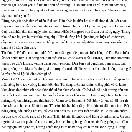
một cô gái. Eo với yêu. Cả hai thứ đều dễ thương. Cả hai thứ đều xa xỉ. Mày lâu nay có gì
mới không. Câu hỏi tổng quát về thân thế sự nghiệp kẻ được hỏi. Chả có gì. Mặt trận miền
tây hoàn toàn yên tĩnh.
Đừng bao giờ nhắc đến cố nhân là được. Hắn nhắc lại điều hai đứa đã thỏa thuận với nhau
hay đúng hơn là điều kiện hắn đặt ra cho tôi trước khi đặt bút ký vào tờ giấy đăng ký kết hôn
ở uỷ ban nhân dân tỉnh ngày nào. Em hứa. Nhắc đến người xưa là anh cụt hứng ngay. Thằng
nhỏ nó teo lại, em bị thiệt thòi ráng chịu. Hắn thường kết luận bằng cái luận cứ chắc nịch,
đầy tính đe dọa ấy. Và chấm câu bằng cái nhếch mép mà mấy đứa em tôi ngày xưa vẫn phê
bình là vô cùng đểu cáng.
Tắt làm gì. Để đèn nhìn mới phê. Vừa mới tắt ngọn đèn, tôi lại chiều hắn, mở lên. Bao nhiêu
lần tôi chiều hắn. Hai bóng đèn ngủ mỗi cái sáu chục watts ở đầu giường. Đèn trần một trăm
watts treo giữa khoảng vuông trắng bệch trên đầu. Đèn bàn viết cũng một trăm watts. Căn
phòng sáng rực. Màn cửa đóng kín nhưng từ dưới bãi đậu xe nhìn lên, hẳn ai cũng phải nghĩ
là trên này có hội hè đình đám gì đó.
Vừa tụt được cái quần lót ra khỏi một bên chân tôi là hắn chồm lên người tôi. Chiếc quần lót
mầu hồng bé tí teo vướng lại một bên đùi. Tôi dạng thêm hai chân, không phải vì tôi khao
khát được đón nhận cái phần thân thể nhàm chán của hắn. Chỉ vì cái đầu gối xương xẩu của
hắn cấn lên đùi tôi đau nhói. Hắn miết cả con người hắn vào tôi. Cái rát ngọt luồn lách qua
những nếp da, những mép thịt ẩm ướt. Chưa có lotion anh à. Mặt hắn vùi vào cổ tôi, râu ria
như cái bàn chải cùn. Khỏi lotion. Tôi cắn chặt hai hàm răng. Như lúc mê đắm tột cùng. Rồi
bỗng dưng hắn chống hai tay, cất cao đầu nhìn tôi. Hai con mắt đờ đẫn. Nụ cười lởm chởm
lọt qua khe hở chiếc răng cửa bị sún. Thân thể hắn ập xuống chỗ hũng tôi mịn màng. Cả con
người hắn vào ra phẫn nộ như cái máy bơm cũ hung hăng hút nước từ lòng giếng cạn. Chợt
hắn ngoạm lấy ngực tôi, những chiếc răng thưa nhay nhay cái núm vú sần sượng. Luồng