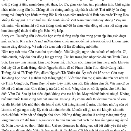
triết lý sống rẻ tiền, mạnh được yếu thua, lọc lừa, gian xảo, bạo tàn, phi nhân tính. Chữ nghĩa
nháo nhào trong đầu óc. Chàng cố níu chúng xuống, sắp thành câu kệ. Thứ triết lý ẩn tàng
trong máu huyết bọn bành trướng Bắc Kinh ngàn năm trước và lũ lãnh đạo nước Trung Hoa
khổng lồ bây giờ. Em có biết vụ Bắc Kinh lấn đất Việt Nam mình mới đây không? Vậy mà
dân mình vẫn nhâm nhi với cơn thống khoái mớ đồ ăn chua vữa, đống ói mửa hôi nồng của
bọn làm nghệ thuật rẻ tiền gốc Hán. Mẹ kiếp.
Sorry em. Tại tiếng đấu kiếm của bọn cướp đường cướp chợ trong phim tập làm gián đoạn
giấc mơ anh. Khi anh vừa mới mở bật được chiếc nút áo, để mở ra trước đất trời khuôn ngực
em no căng đời sống. Và anh vừa toan tính vùi lên đó những môi hôn.
Năm nay mất mùa. Câu than thở quen thuộc. Mỗi lần gặp, nghe hắn ca hoài có một câu. Ơi,
nhìn quanh, thấy đời như đồng lúa gặt xong. Câu hát trong bản nhạc nào đó của Trịnh Công
Sơn. Lâu nay mày làm gì. Làm thơ. Ngon nhỉ. Thơ con cóc. Làm thơ làm mẹ gì nữa, khi trên
đời này đã có Đinh Hùng, đã có Nguyễn Bính, đã có Phạm Thiên Thư, đã có Cung Trầm
Tưởng, đã có Tô Thuỳ Yên, đã có Nguyễn Tất Nhiên rồi. Ấy mới chỉ kể sơ sơ. Còn mày.
Tao đang học nhạc. Lại thêm một thằng nghệ sĩ. Viết nhạc làm mẹ gì nữa khi trên đời này đã
có Trịnh Công Sơn, Phạm Duy hở mày. Bấy nhiêu câu nói. Bấy nhiêu chủ đề. Vậy mà cứ có
để nói với nhau hoài. Cho thêm ly trà đá đi cô chủ. Vâng cám ơn cô, ấy quên, cho thêm hai
điếu Vàm Cỏ. Sao lại hai điếu, định không cho tao hút hả. Mày mà biết hút cái nỗi gì. Không
biết hút thuốc lá mà cũng bày đặt làm thơ. Im lặng. Ấy có hai điếu thuốc thôi mà cô để vào
cái đĩa lớn thế. Đĩa nhỏ thôi, đĩa lớn lỗ chết. Cái thằng ăn nói lỗ mãn. Thì thào nhưng còn cố
làm cho cô gái nghe thấy, lấy chút cảm tình èo uột. Lỗ mãn cái gì, tao chỉ khuyên răn một
cách chí tình. Mày bắt bẻ chuyện nhỏ nhen. Những thằng làm thơ là những thằng mở rộng
lòng mình ra với đất trời. Cô gái đặt cái tô nhỏ lên bàn một cách thô bạo rồi ngúng nguẩy bỏ
đi. Nhìn theo cái eo thon. Thiệt tình. Cái eo. Gớm sao lại đựng vào cái bát chiết yêu thế này.
Ngày xưa đi học, thày Việt văn bảo chiết yêu là chít eo. Cái bát thắt lại như cái eo thon của