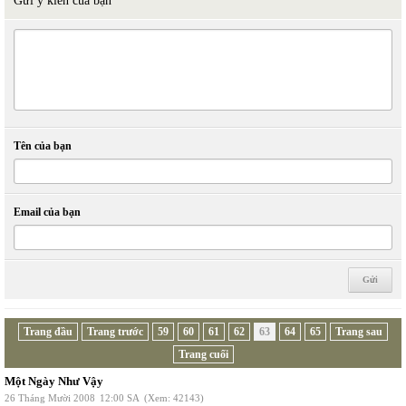
Gửi ý kiến của bạn
Tên của bạn
Email của bạn
Trang đầu
Trang trước
59
60
61
62
63
64
65
Trang sau
Trang cuối
Một Ngày Như Vậy
26 Tháng Mười 2008
12:00 SA
(Xem: 42143)