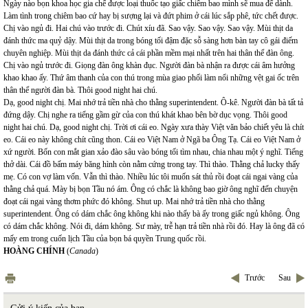
Ngày nào bọn khoa học gia chế được loại thuốc tạo giấc chiêm bao mình sẽ mua để dành.
Làm tình trong chiêm bao cứ hay bị sượng lại và đứt phim ở cái lúc sắp phê, tức chết được.
Chị vào ngủ đi. Hai chú vào trước đi. Chút xíu đã. Sao vậy. Sao vậy. Sao vậy. Mùi thịt da
đánh thức ma quỷ dậy. Mùi thịt da trong bóng tối đậm đặc sỗ sàng hơn bàn tay cô gái điếm
chuyên nghiệp. Mùi thịt da đánh thức cả cái phần mềm mại nhất trên hai thân thể đàn ông.
Chị vào ngủ trước đi. Giọng đàn ông khàn đục. Người đàn bà nhận ra được cái âm hưởng
khao khao ấy. Thứ âm thanh của con thú trong mùa giao phối làm nổi những vệt gai ốc trên
thân thể người đàn bà. Thôi good night hai chú.
Dạ, good night chị. Mai nhớ trả tiền nhà cho thằng superintendent. Ô-kê. Người đàn bà tất tả
đứng dậy. Chị nghe ra tiếng gầm gừ của con thú khát khao bên bờ dục vọng. Thôi good
night hai chú. Dạ, good night chị. Trời ơi cái eo. Ngày xưa thày Việt văn bảo chiết yêu là chít
eo. Cái eo này không chít cũng thon. Cái eo Việt Nam ở Ngã ba Ông Tạ. Cái eo Việt Nam ở
xứ người. Bốn con mắt gian xảo đào sâu vào bóng tối tìm nhau, chia nhau một ý nghĩ. Tiếng
thở dài. Cái đồ bấm máy băng hình còn nằm cứng trong tay. Thì thào. Thằng chả lucky thấy
mẹ. Có con vợ làm vốn. Vẫn thì thào. Nhiều lúc tôi muốn sát thủ rồi đoạt cái ngai vàng của
thằng chả quá. Mày bị bọn Tầu nó ám. Ông có chắc là không bao giờ ông nghĩ đến chuyện
đoạt cái ngai vàng thơm phức đó không. Shut up. Mai nhớ trả tiền nhà cho thằng
superintendent. Ông có dám chắc ông không khi nào thấy bà ấy trong giấc ngủ không. Ông
có dám chắc không. Nói đi, dám không. Sư mày, trễ hạn trả tiền nhà rồi đó. Hay là ông đã có
mấy em trong cuốn lịch Tầu của bọn bá quyền Trung quốc rồi.
HOÀNG CHÍNH
(
Canada
)
Trước
Sau