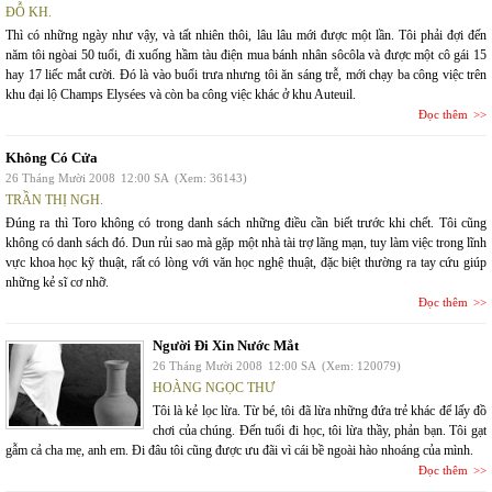
ĐỖ KH.
Thì có những ngày như vậy, và tất nhiên thôi, lâu lâu mới được một lần. Tôi phải đợi đến
năm tôi ngòai 50 tuổi, đi xuống hầm tàu điện mua bánh nhân sôcôla và được một cô gái 15
hay 17 liếc mắt cười. Đó là vào buổi trưa nhưng tôi ăn sáng trễ, mới chạy ba công việc trên
khu đại lộ Champs Elysées và còn ba công việc khác ở khu Auteuil.
Đọc thêm
Không Có Cửa
26 Tháng Mười 2008
12:00 SA
(Xem: 36143)
TRẦN THỊ NGH.
Đúng ra thì Toro không có trong danh sách những điều cần biết trước khi chết. Tôi cũng
không có danh sách đó. Dun rủi sao mà gặp một nhà tài trợ lãng mạn, tuy làm việc trong lĩnh
vực khoa học kỹ thuật, rất có lòng với văn học nghệ thuật, đặc biệt thường ra tay cứu giúp
những kẻ sĩ cơ nhỡ.
Đọc thêm
Người Đi Xin Nước Mắt
26 Tháng Mười 2008
12:00 SA
(Xem: 120079)
HOÀNG NGỌC THƯ
Tôi là kẻ lọc lừa. Từ bé, tôi đã lừa những đứa trẻ khác để lấy đồ
chơi của chúng. Đến tuổi đi học, tôi lừa thầy, phản bạn. Tôi gạt
gẫm cả cha mẹ, anh em. Đi đâu tôi cũng được ưu đãi vì cái bề ngoài hào nhoáng của mình.
Đọc thêm