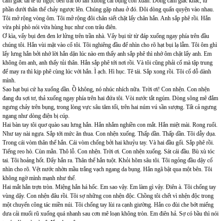
cảm giác tái tê từ ngực bên trái bò lan xuống cái bụng còn xuân. Dòng cảm giác khác, từ
phần dưới thân thể chảy ngược lên. Chúng gặp nhau ở đó. Đôi dòng quấn quyện vào nhau.
Tôi mở rộng vòng ôm. Tôi mở rộng đôi chân siết chặt lấy chân hắn. Anh sắp phê rồi. Hắn
vừa phì phò nói vừa hùng hục như con trâu điên.
Ơ kìa, vẩy bụi đen đen lơ lửng trên trần nhà. Vẩy bụi từ từ đáp xuống ngay phía trên đầu
chúng tôi. Hắn vùi mặt vào cổ tôi. Tôi nghiêng đầu để nhìn cho rõ hạt bụi lạ lẫm. Tôi ôm ghì
lấy lưng hắn bởi nhớ lời hắn dặn lúc nào em thấy anh sắp phê thì nhớ ôm chặt lấy anh. Em
không ôm anh, anh thấy tủi thân. Hắn sắp phê tới nơi rồi. Và tôi cũng phải cố mà tập trung
để may ra thì kịp phê cùng lúc với hắn. Ì ạch. Hì hục. Tê tái. Sắp xong rồi. Tôi cố dỗ dành
mình.
Sao hạt bụi cứ hạ xuống dần. Ồ không, nó nhúc nhích nữa. Trời ơi! Con nhện. Con nhện
đang đu sợi tơ, thả xuống ngay phía trên hai đứa tôi. Vòi nước tắt ngúm. Dòng sông mê đắm
ngưng chảy trên bụng, trong lòng vực sâu tăm tối, trên hai núm vú sần sượng. Tất cả ngưng
ngang như dòng điện bị cúp.
Hai bàn tay tôi quơ quào sau lưng hắn. Hắn nhắm nghiền con mắt. Hắn miệt mài. Rong ruổi.
Như tay nài ngựa. Sắp tới mức ăn thua. Con nhện xuống. Thấp dần. Thấp dần. Tôi dẫy dụa.
Trong cái vòm thân thể hắn. Cái vòm chống bởi hai khuỷu tay. Và hai đầu gối. Sắp phê rồi.
Tiếng reo hò. Cùn mằn. Thô lỗ. Con nhện. Trời ơi. Con nhện xuống. Sát cái đầu. Bù xù tóc
tai. Tôi hoảng hốt. Đẩy hắn ra. Thân thể hắn tuột. Khỏi hõm sâu tôi. Tôi ngỏng đầu dậy cố
nhìn cho rõ. Vệt nước nhờn mầu trắng vạch ngang da bụng. Hắn ngã bật qua một bên. Tôi
không ngờ mình mạnh như thế.
Hai mắt hắn trợn tròn. Miệng hắn há hốc. Em sao vậy. Em làm gì vậy. Điên à. Tôi chống tay
vùng dậy. Con nhện đâu rồi. Tôi sợ những con nhện độc. Chồng tôi chết vì nhện độc trong
một chuyến công tác miền núi. Tôi chống tay lùi ra cạnh giường. Hắn co đùi che bớt miếng
dưa cải muối rũ xuống quá nhanh sau cơn mê loạn không tròn. Em điên hả. Sợ có bầu thì nói