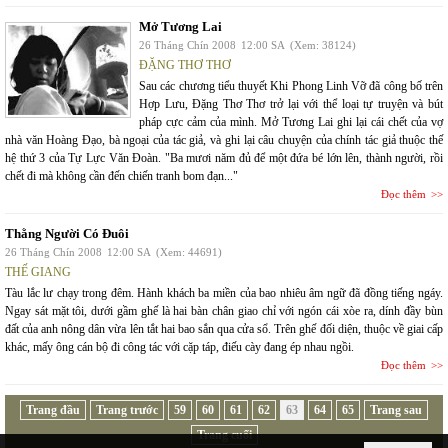
Mở Tương Lai
26 Tháng Chín 2008
12:00 SA
(Xem: 38124)
ĐẶNG THƠ THƠ
Sau các chương tiểu thuyết Khi Phong Linh Vỡ đã công bố trên
Hợp Lưu, Đặng Thơ Thơ trở lại với thể loại tự truyện và bút
pháp cực cảm của mình. Mở Tương Lai ghi lại cái chết của vợ
nhà văn Hoàng Đạo, bà ngoại của tác giả, và ghi lại câu chuyện của chính tác giả thuộc thế
hệ thứ 3 của Tự Lực Văn Đoàn. "Ba mươi năm đủ để một đứa bé lớn lên, thành người, rồi
chết đi mà không cần đến chiến tranh bom đạn..."
Đọc thêm
Thằng Người Có Đuôi
26 Tháng Chín 2008
12:00 SA
(Xem: 44691)
THẾ GIANG
Tàu lắc lư chạy trong đêm. Hành khách ba miền của bao nhiêu âm ngữ đã đồng tiếng ngáy.
Ngay sát mặt tôi, dưới gầm ghế là hai bàn chân giao chỉ với ngón cái xòe ra, dính đầy bùn
đất của anh nông dân vừa lên tắt hai bao sắn qua cửa sổ. Trên ghế đối diện, thuộc về giai cấp
khác, mấy ông cán bộ đi công tác với cặp táp, điếu cày đang ép nhau ngồi.
Đọc thêm
Trang đầu
Trang trước
59
60
61
62
63
64
65
Trang sau
Trang cuối