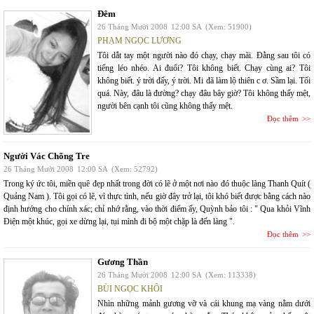
Đêm
26 Tháng Mười 2008
12:00 SA
(Xem: 51900)
PHẠM NGỌC LƯƠNG
Tôi dắt tay một người nào đó chạy, chạy mãi. Đằng sau tôi có
tiếng léo nhéo. Ai đuổi? Tôi không biết. Chạy cùng ai? Tôi
không biết. ý trời đấy, ý trời. Mi đã làm lộ thiên c ơ. Sầm lại. Tối
quá. Này, đâu là đường? chạy đâu bây giờ? Tôi không thấy mệt,
người bên cạnh tôi cũng không thấy mệt.
Đọc thêm
Người Vác Chõng Tre
26 Tháng Mười 2008
12:00 SA
(Xem: 52792)
Trong ký ức tôi, miền quê đẹp nhất trong đời có lẽ ở một nơi nào đó thuộc làng Thanh Quít (
Quảng Nam ). Tôi gọi có lẽ, vì thực tình, nếu giờ đây trở lại, tôi khó biết được bằng cách nào
định hướng cho chính xác; chỉ nhớ rằng, vào thời điểm ấy, Quỳnh bảo tôi : " Qua khỏi Vĩnh
Điện một khúc, gọi xe dừng lại, tụi mình đi bộ một chặp là đến làng ".
Đọc thêm
Gương Thần
26 Tháng Mười 2008
12:00 SA
(Xem: 113338)
BÙI NGỌC KHÔI
Nhìn những mảnh gương vỡ và cái khung mạ vàng nằm dưới