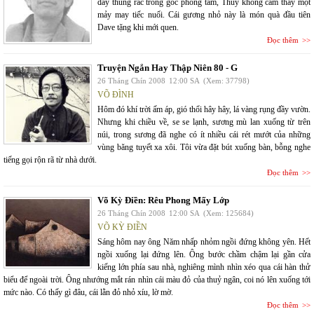
đáy thùng rác trong góc phòng tắm, Thúy không cảm thấy một
mảy may tiếc nuối. Cái gương nhỏ này là món quà đầu tiên
Dave tặng khi mới quen.
Đọc thêm
Truyện Ngắn Hay Thập Niên 80 - G
26 Tháng Chín 2008
12:00 SA
(Xem: 37798)
VÕ ĐÌNH
Hôm đó khí trời ấm áp, gió thổi hây hây, lá vàng rụng đầy vườn.
Nhưng khi chiều về, se se lạnh, sương mù lan xuống từ trên
núi, trong sương đã nghe có ít nhiều cái rét mướt của những
vùng băng tuyết xa xôi. Tôi vừa đặt bút xuống bàn, bỗng nghe
tiếng gọi rộn rã từ nhà dưới.
Đọc thêm
Võ Kỳ Điền: Rêu Phong Mấy Lớp
26 Tháng Chín 2008
12:00 SA
(Xem: 125684)
VÕ KỲ ĐIỀN
Sáng hôm nay ông Năm nhấp nhỏm ngồi đứng không yên. Hết
ngồi xuống lại đứng lên. Ông bước chầm chậm lại gần cửa
kiếng lớn phía sau nhà, nghiêng mình nhìn xéo qua cái hàn thử
biểu để ngoài trời. Ông nhướng mắt rán nhìn cái màu đỏ của thuỷ ngân, coi nó lên xuống tới
mức nào. Có thấy gì đâu, cái lằn đỏ nhỏ xíu, lờ mờ.
Đọc thêm