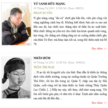
TỬ SANH HỮU MẠNG
10 Tháng Tư 2011
12:00 SA
(Xem: 49023)
PHAN NI TẤN
N ghe tràng súng "tắc-cù" dưới ghe bắn lên, viên phi công vội
vàng nghiêng cánh bay đi. Không biết được báo cáo ra sao mà
liền sau đó, hai chiếc trực thăng như tử thần ồn ào xuất hiện.
Một chiếc đứng im yểm trợ cho chiếc kia lượn quanh một vòng,
hai vòng, rồi chẳng nói chẳng rằng nó xà xuống nhắm chiếc ghe
của thím Tư Đực mà khạc dạn xối xả, xong bồi thêm một trái M
79.
Đọc thêm
NHĂN RÚM
04 Tháng Tư 2011
12:00 SA
(Xem: 104622)
TRẦN THỊ NGH.
... D ạo ấy tôi là người yêu của lính. Ban đầu là thiếu úy thông
dịch viên chiến trường, xong tụt xuống chuẩn úy Quân Trường
Thủ Đức, rồi leo lên trung úy Quân Y, chặp sau đại úy Hải
Quân, cuối cùng trở lại hàm thiếu úy binh chủng Thủy Quân
Lục Chiến. [...] Mấy tay này, tiếc thay, chết như sung rụng. Tôi
ôm nỗi buồn góa phụ cô đơn rên rỉ nhạc Trịnh anh nằm xuống
sau một lần đã đến đây ...
Đọc thêm