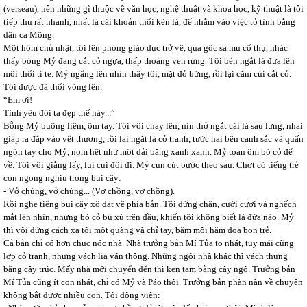
(verseau), nên những gì thuộc về văn học, nghệ thuật và khoa học, kỹ thuật là tôi
tiếp thu rất nhanh, nhất là cái khoản thổi kèn lá, để nhằm vào việc tỏ tình bằng
dân ca Mông.
Một hôm chủ nhật, tôi lên phòng giáo dục trở về, qua gốc sa mu cổ thụ, nhác
thấy bóng Mỷ đang cắt cỏ ngựa, thấp thoáng ven rừng. Tôi bèn ngắt lá đưa lên
môi thổi tí te. Mỷ ngẩng lên nhìn thấy tôi, mặt đỏ bừng, rồi lại cắm cúi cắt cỏ.
Tôi được đà thổi vóng lên:
“Em ơi!
Tình yêu đôi ta đẹp thế này...”
Bỗng Mỷ buông liềm, ôm tay. Tôi vội chạy lên, nín thở ngắt cái lá sau lưng, nhai
giập ra đắp vào vết thương, rồi lại ngắt lá cỏ tranh, tước hai bên cạnh sắc và quấn
ngón tay cho Mỷ, nom hệt như một dải băng xanh xanh. Mỷ toan ôm bó cỏ để
về. Tôi vội giằng lấy, lui cui đội đi. Mỷ cun cút bước theo sau. Chợt có tiếng trẻ
con ngọng nghịu trong bụi cây:
- Vở chùng, vở chùng... (Vợ chồng, vợ chồng).
Rồi nghe tiếng bụi cây xô dạt về phía bản. Tôi dừng chân, cười cười và nghếch
mắt lên nhìn, nhưng bó cỏ bù xù trên đầu, khiến tôi không biết là đứa nào. Mỷ
thì vội đứng cách xa tôi một quãng và chỉ tay, bặm môi hăm doạ bọn trẻ.
Cả bản chỉ có hơn chục nóc nhà. Nhà trưởng bản Mí Tủa to nhất, tuy mái cũng
lợp cỏ tranh, nhưng vách lịa ván thông. Những ngôi nhà khác thì vách thưng
bằng cây trúc. Mấy nhà mới chuyển đến thì ken tạm bằng cây ngô. Trưởng bản
Mí Tủa cũng ít con nhất, chỉ có Mỷ và Páo thôi. Trưởng bản phàn nàn về chuyện
không bắt được nhiều con. Tôi động viên: