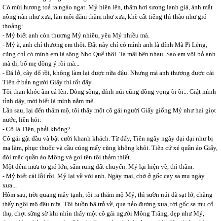
Có mùi hương toả ra ngào ngạt. Mỷ hiện lên, thấm hơi sương lạnh giá, ánh mắt
nồng nàn như xưa, làn môi đằm thắm như xưa, khẽ cất tiếng thì thào như gió
thoảng:
- Mỷ biết anh còn thương Mỷ nhiều, yêu Mỷ nhiều mà.
- Mỷ à, anh chỉ thương em thôi. Đất này chỉ có mình anh là đỉnh Mã Pì Lèng,
cũng chỉ có mình em là sông Nho Quế thôi. Ta mãi bên nhau. Sao em vội bỏ anh
mà đi, bố mẹ đồng ý rồi mà...
- Đá lở, cây đổ rồi, không làm lại được nữa đâu. Nhưng mà anh thương được cái
Tiên ở bản người Giấy thì tốt đấy.
Tôi than khóc ầm cả lên. Dòng sông, đỉnh núi cũng đồng vọng ồi ồi... Giật mình
tỉnh dậy, mới biết là mình nằm mê.
Lần sau, lại đến thăm mộ, tôi thấy một cô gái người Giấy giống Mỷ như hai giọt
nước, liền hỏi:
- Cô là Tiên, phải không?
Cô gái gật đầu và bật cười khanh khách. Từ đấy, Tiên ngây ngây dại dại như bị
ma làm, phục thuốc và cầu cúng mấy cũng không khỏi. Tiên cứ xé quần áo Giấy,
đòi mặc quần áo Mông và gọi tên tôi thảm thiết.
Một đêm mưa to gió lớn, sấm rung đất chuyển. Mỷ lại hiện về, thì thầm:
- Mỷ biết cái lỗi rồi. Mỷ lại về với anh. Ngày mai, chờ ở gốc cay sa mu ngày
xưa...
Hôm sau, trời quang mây tạnh, tôi ra thăm mộ Mỷ, thì sườn núi đã sạt lở, chẳng
thấy ngôi mộ đâu nữa. Tôi buồn bã trở về, qua nẻo đường xưa, tới gốc sa mu cổ
thụ, chợt sững sờ khi nhìn thấy một cô gái người Mông Trắng, đẹp như Mỷ,