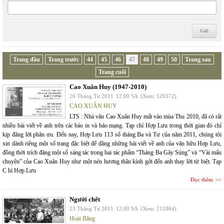
Trang đầu
Trang trước
44
45
46
47
48
49
50
Trang sau
Trang cuối
Cao Xuân Huy (1947-2010)
26 Tháng Tư 2011
12:00 SA
(Xem: 120372)
CAO XUÂN HUY
LTS : Nhà văn Cao Xuân Huy mất vào mùa Thu 2010, đã có rất
nhiều bài viết về anh trên các báo in và báo mạng. Tạp chí Hợp Lưu trong thời gian đó chỉ
kịp đăng lời phân ưu. Đến nay, Hợp Lưu 113 số tháng Ba và Tư của năm 2011, chúng tôi
xin dành riêng một số trang đặc biệt để đăng những bài viết về anh của văn hữu Hợp Lưu,
đồng thời trích đăng một số sáng tác trong hai tác phẩm “Tháng Ba Gãy Súng” và “Vài mẩu
chuyện” của Cao Xuân Huy như một nén hương thân kính gởi đến anh thay lời từ biệt. Tạp
C hí Hợp Lưu
Đọc thêm
Người chết
23 Tháng Tư 2011
12:00 SA
(Xem: 211864)
Hoài Băng