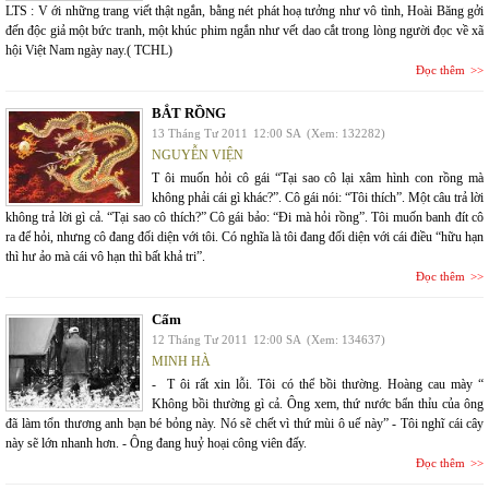
LTS : V ới những trang viết thật ngắn, bằng nét phát hoạ tưởng như vô tình, Hoài Băng gởi
đến độc giả một bức tranh, một khúc phim ngắn như vết dao cắt trong lòng người đọc về xã
hội Việt Nam ngày nay.( TCHL)
Đọc thêm
BẮT RỒNG
13 Tháng Tư 2011
12:00 SA
(Xem: 132282)
NGUYỄN VIỆN
T ôi muốn hỏi cô gái “Tại sao cô lại xâm hình con rồng mà
không phải cái gì khác?”. Cô gái nói: “Tôi thích”. Một câu trả lời
không trả lời gì cả. “Tại sao cô thích?” Cô gái bảo: “Đi mà hỏi rồng”. Tôi muốn banh đít cô
ra để hỏi, nhưng cô đang đối diện với tôi. Có nghĩa là tôi đang đối diện với cái điều “hữu hạn
thì hư ảo mà cái vô hạn thì bất khả tri”.
Đọc thêm
Cấm
12 Tháng Tư 2011
12:00 SA
(Xem: 134637)
MINH HÀ
- T ôi rất xin lỗi. Tôi có thể bồi thường. Hoàng cau mày “
Không bồi thường gì cả. Ông xem, thứ nước bẩn thỉu của ông
đã làm tổn thương anh bạn bé bỏng này. Nó sẽ chết vì thứ mùi ô uế này” - Tôi nghĩ cái cây
này sẽ lớn nhanh hơn. - Ông đang huỷ hoại công viên đấy.
Đọc thêm