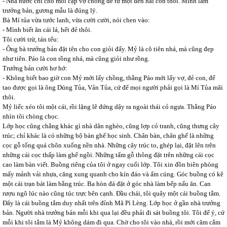
- Nhà nước chỉ cho mỗi cặp vợ chồng đẻ từ một đến hai con thôi. Mình làm
trưởng bản, gương mẫu là đúng lý.
Bà Mí tủa vừa tước lanh, vừa cười cười, nói chen vào:
- Mình biết ăn cái lá, hết đẻ thôi.
Tôi cười trừ, tán tếu:
- Ông bà trưởng bản đặt tên cho con giỏi đấy. Mỷ là cô tiên nhá, mà cũng đẹp
như tiên. Páo là con rồng nhá, mà cũng giỏi như rồng.
Trưởng bản cười hơ hớ:
- Không biết bao giờ con Mỷ mới lấy chồng, thằng Páo mới lấy vợ, đẻ con, để
tao được gọi là ông Dúng Tủa, Vản Tủa, cứ để mọi người phải gọi là Mí Tủa mãi
thôi.
Mỷ liếc xéo tôi một cái, rồi lặng lẽ đứng dậy ra ngoài thái cỏ ngựa. Thằng Páo
nhìn tôi chòng chọc.
Lớp học cũng chẳng khác gì nhà dân nghèo, cũng lợp cỏ tranh, cũng thưng cây
trúc; chỉ khác là có những bộ bàn ghế học sinh. Chân bàn, chân ghế là những
cọc gỗ tống quá chôn xuống nền nhà. Những cây trúc to, ghép lại, đặt lên trên
những cái cọc thấp làm ghế ngồi. Những tấm gỗ thông đặt trên những cái cọc
cao làm bàn viết. Buồng riêng của tôi ở ngay cuối lớp. Tôi xin đồn biên phòng
mấy mảnh vải nhựa, căng xung quanh cho kín đáo và ấm cúng. Góc buồng có kê
một cái trạn bát làm bằng trúc. Ba hòn đá đặt ở góc nhà làm bếp nấu ăn. Can
rượu ngô lúc nào cũng túc trực bên cạnh. Đầu chái, tôi quây một cái buồng tắm.
Đây là cái buồng tắm duy nhất trên đỉnh Mã Pì Lèng. Lớp học ở gần nhà trưởng
bản. Người nhà trưởng bản mỗi khi qua lại đều phải đi sát buồng tôi. Tôi để ý, cứ
mỗi khi tôi tắm là Mỷ không dám đi qua. Chờ cho tôi vào nhà, rồi mới căm cắm