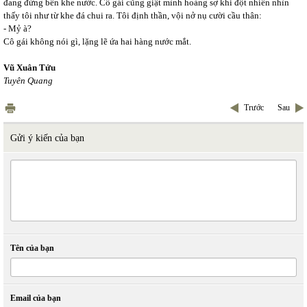
đang đứng bên khe nước. Cô gái cũng giật mình hoảng sợ khi đột nhiên nhìn
thấy tôi như từ khe đá chui ra. Tôi định thần, vội nở nụ cười cầu thân:
- Mỷ à?
Cô gái không nói gì, lặng lẽ ứa hai hàng nước mắt.
Vũ Xuân Tửu
Tuyên Quang
Trước
Sau
Gửi ý kiến của bạn
Tên của bạn
Email của bạn