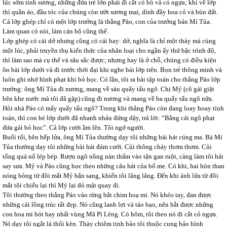
lúc sớm tinh sương, những đứa trẻ lớn phải đi cắt cỏ bò và cỏ ngựa; khi về lớp
thì quần áo, đầu tóc của chúng còn ướt sương mai, dính đầy hoa cỏ và bùn đất.
Cả lớp ghép chỉ có một lớp trưởng là thằng Páo, con của trưởng bản Mí Tủa.
Làm quan có nòi, làm cán bộ cũng thế.
Lớp ghép có cái dở nhưng cũng có cái hay: dở, nghĩa là chỉ một thày mà cùng
một lúc, phải truyền thụ kiến thức của nhân loại cho ngần ấy thứ bậc trình độ,
thì làm sao mà cụ thể và sâu sắc được; nhưng hay là ở chỗ, chúng có điều kiện
ôn bài lớp dưới và đi trước thời đại khi nghe bài lớp trên. Bọn trẻ thông minh và
luôn ghi nhớ hình phạt khi bỏ học. Có lần, tôi ra bài tập toán cho thằng Páo lớp
trưởng: ông Mí Tủa đi nương, mang về sáu quẩy tấu ngô. Chị Mỷ (cô gái giặt
bên khe nước mà tôi đã gặp) cũng đi nương và mang về ba quẩy tấu ngô nữa.
Hỏi nhà Páo có mấy quẩy tấu ngô? Trong khi thằng Páo còn đang loay hoay tính
toán, thì con bé lớp dưới đã nhanh nhảu đứng dậy, trả lời: “Bằng cái ngô phạt
đứa gái bỏ học”. Cả lớp cười ầm lên. Tôi ngớ người.
Buổi tối, bên bếp lửa, ông Mí Tủa thường dạy tôi những bài hát cúng ma. Bà Mí
Tủa thường dạy tôi những bài hát đám cưới. Củi thông cháy thơm thơm. Củi
tống quá nổ lép bép. Rượu ngô nồng nàn thấm vào tận gan ruột, càng làm tôi hát
say sưa. Mỷ và Páo cũng học theo những câu hát của bố mẹ. Có khi, hai hòn than
nóng bỏng từ đôi mắt Mỷ bắn sang, khiến tôi lâng lâng. Đến khi ánh lửa từ đôi
mắt tôi chiếu lại thì Mỷ lại đỏ mặt quay đi.
Tôi thường theo thằng Páo vào rừng bắt chim hoạ mi. Nó khéo tay, đan được
những cái lồng trúc rất đẹp. Nó cũng lanh lợi và táo bạo, nên bắt được những
con hoạ mi hót hay nhất vùng Mã Pì Lèng. Có hôm, tôi theo nó đi cắt cỏ ngựa.
Nó dạy tôi ngắt lá thổi kèn. Thày chiêm tinh bảo tôi thuộc cung bảo bình