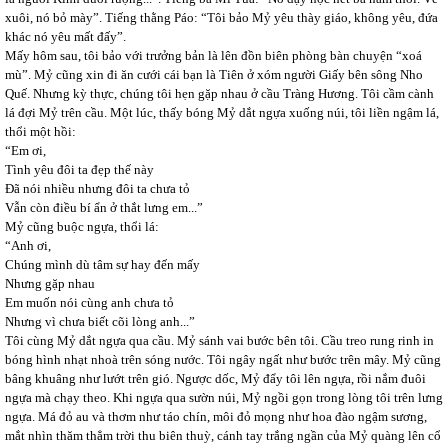
xuôi, nó bỏ mày”. Tiếng thằng Páo: “Tôi bảo Mỷ yêu thày giáo, không yêu, đứa
khác nó yêu mất đấy”.
Mấy hôm sau, tôi bảo với trưởng bản là lên đồn biên phòng bàn chuyện “xoá
mù”. Mỷ cũng xin đi ăn cưới cái bạn là Tiên ở xóm người Giấy bên sông Nho
Quế. Nhưng kỳ thực, chúng tôi hẹn gặp nhau ở cầu Tràng Hương. Tôi cầm cành
lá đợi Mỷ trên cầu. Một lúc, thấy bóng Mỷ dắt ngựa xuống núi, tôi liền ngậm lá,
thổi một hồi:
“Em ơi,
Tình yêu đôi ta đẹp thế này
Đã nói nhiều nhưng đôi ta chưa tỏ
Vẫn còn điều bí ẩn ở thắt lưng em...”
Mỷ cũng buộc ngựa, thổi lá:
“Anh ơi,
Chúng mình dù tâm sự hay đến mấy
Nhưng gặp nhau
Em muốn nói cùng anh chưa tỏ
Nhưng vì chưa biết cõi lòng anh...”
Tôi cùng Mỷ dắt ngựa qua cầu. Mỷ sánh vai bước bên tôi. Cầu treo rung rinh in
bóng hình nhạt nhoà trên sóng nước. Tôi ngây ngất như bước trên mây. Mỷ cũng
bâng khuâng như lướt trên gió. Ngược dốc, Mỷ đẩy tôi lên ngựa, rồi nắm đuôi
ngựa mà chạy theo. Khi ngựa qua sườn núi, Mỷ ngồi gọn trong lòng tôi trên lưng
ngựa. Má đỏ au và thơm như táo chín, môi đỏ mọng như hoa đào ngậm sương,
mắt nhìn thăm thẳm trời thu biên thuỳ, cánh tay trắng ngần của Mỷ quàng lên cổ