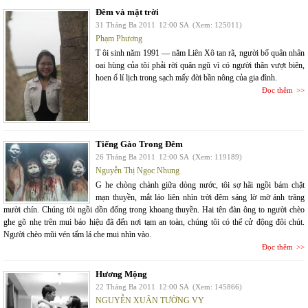
Đêm và mặt trời
31 Tháng Ba 2011
12:00 SA
(Xem: 125011)
Phạm Phương
T ôi sinh năm 1991 — năm Liên Xô tan rã, người bố quân nhân
oai hùng của tôi phải rời quân ngũ vì có người thân vượt biên,
hoen ố lí lịch trong sạch mấy đời bần nông của gia đình.
Đọc thêm
Tiếng Gào Trong Đêm
26 Tháng Ba 2011
12:00 SA
(Xem: 119189)
Nguyễn Thị Ngọc Nhung
G he chòng chành giữa dòng nước, tôi sợ hãi ngồi bám chặt
mạn thuyền, mắt láo liên nhìn trời đêm sáng lờ mờ ánh trăng
mười chín. Chúng tôi ngồi dồn đống trong khoang thuyền. Hai tên đàn ông to người chèo
ghe gõ nhẹ trên mui báo hiệu đã đến nơi tạm an toàn, chúng tôi có thể cử động đôi chút.
Người chèo mũi vén tấm lá che mui nhìn vào.
Đọc thêm
Hương Mộng
22 Tháng Ba 2011
12:00 SA
(Xem: 145866)
NGUYỄN XUÂN TƯỜNG VY