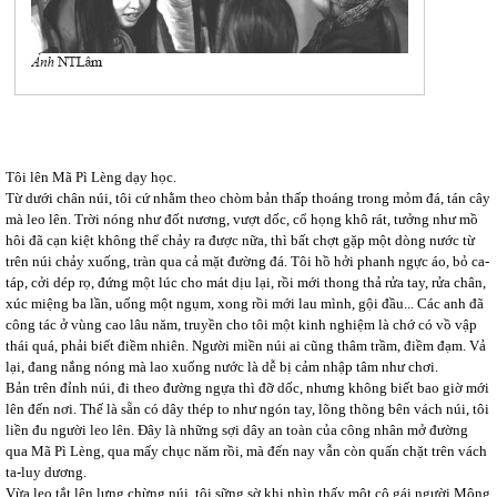
Tôi lên Mã Pì Lèng dạy học.
Từ dưới chân núi, tôi cứ nhằm theo chòm bản thấp thoáng trong mỏm đá, tán cây
mà leo lên. Trời nóng như đốt nương, vượt dốc, cổ họng khô rát, tưởng như mồ
hôi đã cạn kiệt không thể chảy ra được nữa, thì bất chợt gặp một dòng nước từ
trên núi chảy xuống, tràn qua cả mặt đường đá. Tôi hồ hởi phanh ngực áo, bỏ ca-
táp, cởi dép rọ, đứng một lúc cho mát dịu lại, rồi mới thong thả rửa tay, rửa chân,
xúc miệng ba lần, uống một ngụm, xong rồi mới lau mình, gội đầu... Các anh đã
công tác ở vùng cao lâu năm, truyền cho tôi một kinh nghiệm là chớ có vồ vập
thái quá, phải biết điềm nhiên. Người miền núi ai cũng thâm trầm, điềm đạm. Vả
lại, đang nắng nóng mà lao xuống nước là dễ bị cảm nhập tâm như chơi.
Bản trên đỉnh núi, đi theo đường ngựa thì đỡ dốc, nhưng không biết bao giờ mới
lên đến nơi. Thế là sẵn có dây thép to như ngón tay, lõng thõng bên vách núi, tôi
liền đu người leo lên. Đây là những sợi dây an toàn của công nhân mở đường
qua Mã Pì Lèng, qua mấy chục năm rồi, mà đến nay vẫn còn quấn chặt trên vách
ta-luy dương.
Vừa leo tắt lên lưng chừng núi, tôi sững sờ khi nhìn thấy một cô gái người Mông