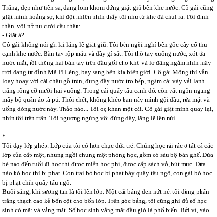
Trắng, đẹp như tiên sa, đang lom khom đứng giặt giũ bên khe nước. Cô gái cũng
giật mình hoảng sợ, khi đột nhiên nhìn thấy tôi như từ khe đá chui ra. Tôi định
thần, vội nở nụ cười cầu thân:
- Giặt à?
Cô gái không nói gì, lại lặng lẽ giặt giũ. Tôi bèn ngồi nghỉ bên gốc cây cổ thụ
cạnh khe nước. Bàn tay rộp máu và đầy gỉ sắt. Tôi thò tay xuống nước, xót ứa
nước mắt, rồi thõng hai bàn tay trên đầu gối cho khô và lơ đãng ngắm nhìn mây
trời đang từ đỉnh Mã Pì Lèng, bay sang bên kia biên giới. Cô gái Mông thì vẫn
loay hoay với cái chậu gỗ tròn, đựng đầy nước tro bếp, ngâm cái váy vải lanh
trắng rộng cỡ mười hai vuông. Trong cái quẩy tấu cạnh đó, còn vắt ngổn ngang
mấy bộ quần áo tà pủ. Thôi chết, không khéo ban nãy mình gội đầu, rửa mặt và
uống dòng nước này. Thảo nào... Tôi oẹ khan một cái. Cô gái giật mình quay lại,
nhìn tôi trân trân. Tôi ngượng ngùng vội đứng dậy, lặng lẽ lên núi.
*
Tôi dạy lớp ghép. Lớp của tôi có hơn chục đứa trẻ. Chúng học rải rác ở tất cả các
lớp của cấp một, nhưng ngồi chung một phòng học, gồm có sáu bộ bàn ghế. Đứa
bé nào đến tuổi đi học thì được miễn học phí, được cấp sách vở, bút mực. Đứa
nào bỏ học thì bị phạt. Con trai bỏ học bị phạt bảy quẩy tấu ngô, con gái bỏ học
bị phạt chín quẩy tấu ngô.
Buổi sáng, khi sương tan là tôi lên lớp. Một cái bảng đen nứt nẻ, tôi dùng phấn
trắng thạch cao kẻ bốn cột cho bốn lớp. Trên góc bảng, tôi cũng ghi đủ số học
sinh có mặt và vắng mặt. Số học sinh vắng mặt đầu giờ là phổ biến. Bởi vì, vào