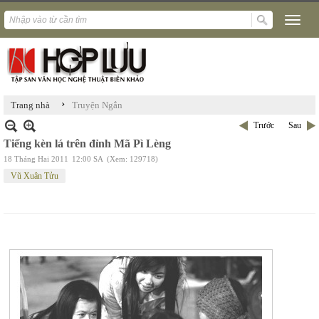
›
Trang nhà
Truyện Ngắn
Trước
Sau
Tiếng kèn lá trên đỉnh Mã Pì Lèng
18 Tháng Hai 2011
12:00 SA
(Xem: 129718)
Vũ Xuân Tửu