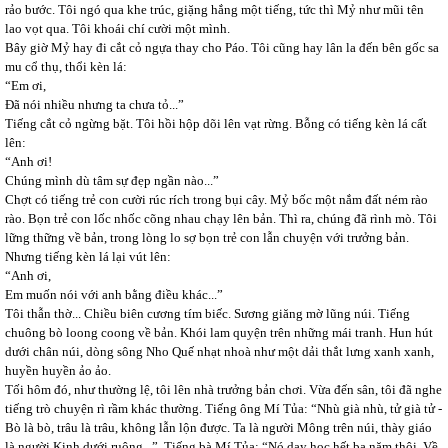
rảo bước. Tôi ngó qua khe trúc, giặng hắng một tiếng, tức thì Mỷ như mũi tên
lao vọt qua. Tôi khoái chí cười một mình.
Bây giờ Mỷ hay đi cắt cỏ ngựa thay cho Páo. Tôi cũng hay lân la đến bên gốc sa
mu cổ thụ, thổi kèn lá:
“Em ơi,
Đã nói nhiều nhưng ta chưa tỏ...”
Tiếng cắt cỏ ngừng bặt. Tôi hồi hộp dõi lên vạt rừng. Bỗng có tiếng kèn lá cất
lên:
“Anh ơi!
Chúng mình dù tâm sự đẹp ngần nào...”
Chợt có tiếng trẻ con cười rúc rích trong bụi cây. Mỷ bốc một nắm đất ném rào
rào. Bọn trẻ con lốc nhốc cõng nhau chạy lên bản. Thì ra, chúng đã rình mò. Tôi
lững thững về bản, trong lòng lo sợ bọn trẻ con lẫn chuyện với trưởng bản.
Nhưng tiếng kèn lá lại vút lên:
“Anh ơi,
Em muốn nói với anh bằng điều khác...”
Tôi thẫn thờ... Chiều biên cương tím biếc. Sương giăng mờ lũng núi. Tiếng
chuông bò loong coong về bản. Khói lam quyện trên những mái tranh. Hun hút
dưới chân núi, dòng sông Nho Quế nhạt nhoà như một dải thắt lưng xanh xanh,
huyền huyền ảo ảo.
Tối hôm đó, như thường lệ, tôi lên nhà trưởng bản chơi. Vừa đến sân, tôi đã nghe
tiếng trò chuyện rì rầm khác thường. Tiếng ông Mí Tủa: “Nhù già nhù, tử già tử -
Bò là bò, trâu là trâu, không lẫn lộn được. Ta là người Mông trên núi, thày giáo
là người Kinh dưới ruộng...”. Tiếng bà Mí Tủa: “Nó dạy học hết ba năm thôi. Về