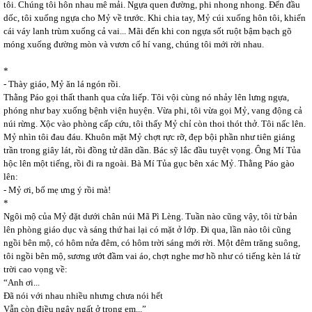
tôi. Chúng tôi hôn nhau mê mải. Ngựa quen đường, phi nhong nhong. Đến đầu
dốc, tôi xuống ngựa cho Mỷ về trước. Khi chia tay, Mỷ cúi xuống hôn tôi, khiến
cái váy lanh trùm xuống cả vai... Mãi đến khi con ngựa sốt ruột bậm bạch gõ
móng xuống đường mòn và vươn cổ hí vang, chúng tôi mới rời nhau.
*
- Thày giáo, Mỷ ăn lá ngón rồi.
Thằng Páo gọi thất thanh qua cửa liếp. Tôi vội cùng nó nhảy lên lưng ngựa,
phóng như bay xuống bệnh viện huyện. Vừa phi, tôi vừa gọi Mỷ, vang động cả
núi rừng. Xộc vào phòng cấp cứu, tôi thấy Mỷ chỉ còn thoi thót thở. Tôi nấc lên.
Mỷ nhìn tôi đau đáu. Khuôn mặt Mỷ chợt rực rỡ, đẹp bội phần như tiên giáng
trần trong giây lát, rồi đồng tử dãn dần. Bác sỹ lắc đầu tuyệt vọng. Ông Mí Tủa
hộc lên một tiếng, rồi đi ra ngoài. Bà Mí Tủa gục bên xác Mỷ. Thằng Páo gào
lên:
- Mỷ ơi, bố mẹ ưng ý rồi mà!
*
Ngôi mộ của Mỷ đặt dưới chân núi Mã Pì Lèng. Tuần nào cũng vậy, tôi từ bản
lên phòng giáo dục và sáng thứ hai lại có mặt ở lớp. Đi qua, lần nào tôi cũng
ngồi bên mộ, có hôm nửa đêm, có hôm trời sáng mới rời. Một đêm trăng suông,
tôi ngồi bên mộ, sương ướt đầm vai áo, chợt nghe mơ hồ như có tiếng kèn lá từ
trời cao vọng về:
“Anh ơi...
Đã nói với nhau nhiều nhưng chưa nói hết
Vẫn còn điều ngây ngất ở trong em...”