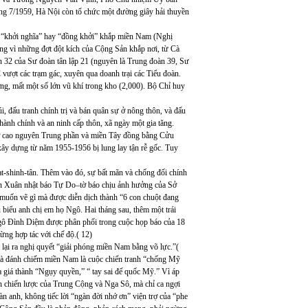
g 7/1959, Hà Nội còn tổ chức một đường giây hải thuyền
 “khởi nghĩa” hay “đồng khởi” khắp miền Nam (Nghị
g vì những đợt đột kích của Cộng Sản khắp nơi, từ Cà
 32 của Sư đoàn tân lập 21 (nguyên là Trung đoàn 39, Sư
ượt các trạm gác, xuyên qua doanh trại các Tiểu đoàn.
ng, mất một số lớn vũ khí trong kho (2,000). Bộ Chỉ huy
i, đấu tranh chính trị và bán quân sự ở nông thôn, và đấu
 hành chính và an ninh cấp thôn, xã ngày một gia tăng.
ở cao nguyên Trung phần và miền Tây đồng bằng Cửu
ây dựng từ năm 1955-1956 bị lung lay tận rễ gốc. Tuy
t-shinh-tân. Thêm vào đó, sự bất mãn và chống đối chính
san Xuân nhật báo Tự Do–tờ báo chịu ảnh hưởng của Sở
uốn vẽ gì mà được diễn dịch thành “6 con chuột đang
u biểu anh chị em họ Ngô. Hai tháng sau, thêm một trái
 Ngô Đình Diệm được phân phối trong cuộc họp báo của 18
từng hợp tác với chế độ.( 12)
ại ra nghị quyết “giải phóng miền Nam bằng võ lực.”(
 và đánh chiếm miền Nam là cuộc chiến tranh “chống Mỹ
giá thành “Ngụy quyền,” “ tay sai đế quốc Mỹ.” Vì áp
n chiến lược của Trung Cộng và Nga Sô, mà chỉ ca ngợi
n anh, không tiếc lời “ngàn đời nhớ ơn” viện trợ của “phe