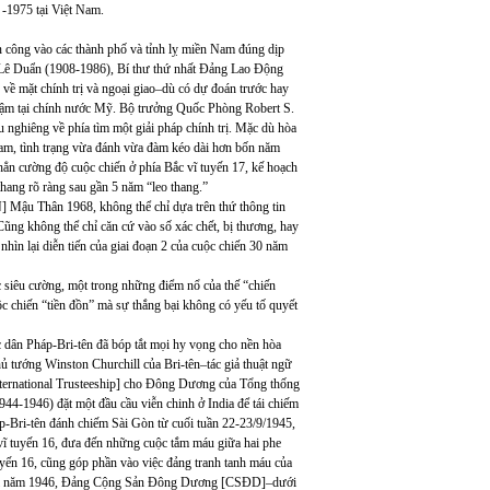
 -1975 tại Việt Nam.
n công vào các thành phố và tỉnh lỵ miền Nam đúng dịp
a Lê Duẩn (1908-1986), Bí thư thứ nhất Đảng Lao Động
về mặt chính trị và ngoại giao–dù có dự đoán trước hay
đậm tại chính nước Mỹ. Bộ trưởng Quốc Phòng Robert S.
nghiêng về phía tìm một giải pháp chính trị. Mặc dù hòa
am, tình trạng vừa đánh vừa đàm kéo dài hơn bốn năm
ẳn cường độ cuộc chiến ở phía Bắc vĩ tuyến 17, kế hoạch
ang rõ ràng sau gần 5 năm “leo thang.”
 Mậu Thân 1968, không thể chỉ dựa trên thứ thông tin
 Cũng không thể chỉ căn cứ vào số xác chết, bị thương, hay
 nhìn lại diễn tiến của giai đoạn 2 của cuộc chiến 30 năm
c siêu cường, một trong những điểm nổ của thế “chiến
c chiến “tiền đồn” mà sự thắng bại không có yếu tố quyết
 dân Pháp-Bri-tên đã bóp tắt mọi hy vọng cho nền hòa
 tướng Winston Churchill của Bri-tên–tác giả thuật ngữ
nternational Trusteeship] cho Đông Dương của Tổng thống
944-1946) đặt một đầu cầu viễn chinh ở India để tái chiếm
-Bri-tên đánh chiếm Sài Gòn từ cuối tuần 22-23/9/1945,
vĩ tuyến 16, đưa đến những cuộc tắm máu giữa hai phe
uyến 16, cũng góp phần vào việc đảng tranh tanh máu của
 cuối năm 1946, Đảng Cộng Sản Đông Dương [CSĐD]–dưới