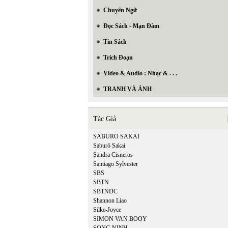
Chuyển Ngữ
Đọc Sách - Mạn Đàm
Tin Sách
Trích Đoạn
Video & Audio : Nhạc & . . .
TRANH VÀ ẢNH
Tác Giả
SABURO SAKAI
Saburō Sakai
Sandra Cisneros
Santiago Sylvester
SBS
SBTN
SBTNDC
Shannon Liao
Silke-Joyce
SIMON VAN BOOY