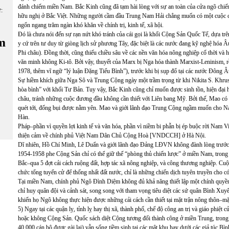
đánh chiếm miền Nam. Bắc Kinh cũng đã tạm hài lòng với sự an toàn của cửa ngõ chi
ữ:
hữu nghị ở Bắc Việt. Những người cầm đầu Trung Nam Hải chẳng muốn có một cuộc chi
ngổn ngang trăm ngàn khó khăn về chính trị, kinh tế, xã hội.
Đó là chưa nói đến sự rạn nứt khó tránh của cái gọi là khối Cộng Sản Quốc Tế, dựa t
m
y cứ trên tư duy từ giòng lịch sử phương Tây, đặc biệt là các nước đang kỹ nghệ hóa 
Phi châu). Đồng thời, cũng thiếu chiều sâu về các nền văn hóa nông nghiệp cổ thời và
văn minh không Ki-tô. Bởi vậy, thuyết của Marx bị Nga hóa thành Marxist-Leninism, 
1978, thêm vĩ ngữ “lý luận Đặng Tiểu Bình”), trước khi bị sụp đổ tại các nước Đông 
Sự hiềm khích giữa Nga Sô và Trung Cộng ngày một trầm trọng từ khi Nikita S. Khru
hòa bình” với khối Tư Bản. Tuy vậy, Bắc Kinh cũng chỉ muốn được sinh tồn, hiện đạ
châu, tránh những cuộc đương đầu không cần thiết với Liên bang Mỹ. Bởi thế, Mao có
quét tới, đống bụi được nằm yên. Mao và giới lãnh đạo Trung Cộng ngầm muốn cho 
Hàn.
Pháp–phần vì quyền lợi kinh tế và văn hóa, phần vì niềm bi phẫn bị ép buộc rời Nam 
thiện cảm về chính phủ Việt Nam Dân Chủ Cộng Hoà [VNDCCH] ở Hà Nội.
Dĩ nhiên, Hồ Chí Minh, Lê Duẩn và giới lãnh đạo Đảng LĐVN không đành lòng trước 
1954-1958 phe Cộng Sản chỉ có thể giữ thế “phòng thủ chiến lược” ở miền Nam, trong
Bắc–qua 5 đợt cải cách ruộng đất, hợp tác xã nông nghiệp, và công thương nghiệp. Cuộc
chức tổng tuyển cử để thống nhất đất nước, chỉ là những chiến dịch tuyên truyền cho có
Tại miền Nam, chính phủ Ngô Đình Diệm không đủ khả năng thiết lập một chính quyề
chỉ huy quân đội và cảnh sát, song song với tham vọng tiêu diệt các sứ quân Bình Xu
khiến họ Ngô không thực hiện được những cải cách cần thiết tại mặt trận nông thôn–mặ
5) Ngay tại các quận lỵ, tỉnh lỵ hay thị xã, thành phố, chế độ công an trị và giáo phiệ
hoặc không Cộng Sản. Quốc sách diệt Cộng tương đối thành công ở miền Trung, tron
40,000 cán bộ được gài lại) vẫn sống tiềm sinh tại các mật khu hay dưới các giả túc Bì