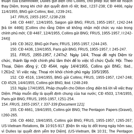
thuận của Eisenhower, Dulles gửi điện cho Collins, cho phép xúc tiến kế hoạch
thay Diệm, trong khi chờ đợi quyết định rõ rệt; Ibid., I:237-238; CĐ 4466, ngày
11/4/1955, BNG gửi Collins; Ibid., I:239-241.
147.
FRUS, 1955-1957, I:238-239.
148. CĐ 4487, 12/4/1955,
Saigon
gửi BNG; FRUS, 1955-1957, I:242-244
[trả lời 4466]. [Collins cho rằng Diệm sẽ không nhận một chức vụ nào trong
chính phủ mới; CĐ 4487, 12/4/1955, Collins gửi BNG; FRUS, 1955-1957, I I:242-
244)]
149. CĐ 3622, BNG gửi
Paris
; FRUS, 1955-1957, I:244-245.
150. CĐ 4436, 13/4/1955,
Paris
gửi BNG; FRUS, 1955-1957, I: 245-247.
151.
FRUS, 1955-1957, I:247n2.
Ngày 14/4, Thoại đề nghị Diệm từ
chức, thành lập một chính phủ lâm thời để lo việc tổ chức Quốc Hội. Theo
Thoại, Diệm đồng ý; CĐ 4544, ngày 14/4/1955, Collins gửi BNG; Ibid.,
I:261n2. Vì việc này, Thoại rời khỏi chính phủ ngày 10/5/1955.
152. CĐ 4516, 13/4/1955, BNG gửi Collins; FRUS, 1955-1957, I:247-248;
CĐ 4529, 14/4/1955, Collins gửi BNG; Ibid. I:248-249.
153. Ngày 17/4/1955, Pháp chuyển cho Dillon công điện trả lời về việc thay
Diệm. Pháp muốn đây là quyết định chung của hai nước; CĐ 4503, 17/4/1955,
Paris
gửi BNG; FRUS, 1955-1957, I:251-254.
154.
FRUS, 1955-1957, I: 337-339 [Document 121].
155. CĐ 4661, 19/4/1955, Collins gửi BNG; The Pentagon Papers (Gravel),
I:260-265.
156. CĐ 4662, 19/4/1955, Collins gửi BNG; FRUS, 1955-1957, I:265-267;
US-Vietnam Relations, Bk 10:915-917. [Điện tín này bị đốt trong ngày hôm sau,
vì Dulles lại quyết định yểm trợ Diệm]. (US-Vietnam, Bk 10:31; The Pentagon