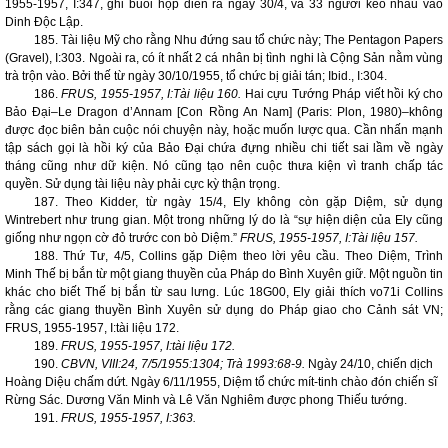
1955-1957, I:347, ghi buổi họp diễn ra ngày 30/4, và 33 người kéo nhau vào
Dinh Độc Lập.
185. Tài liệu Mỹ cho rằng Nhu đứng sau tổ chức này; The Pentagon Papers
(Gravel), I:303. Ngoài ra, có ít nhất 2 cá nhân bị tình nghi là Cộng Sản nằm vùng
trà trộn vào. Bởi thế từ ngày 30/10/1955, tổ chức bị giải tán; Ibid., I:304.
186.
FRUS, 1955-1957, I:Tài liệu 160.
Hai cựu Tướng Pháp viết hồi ký cho
Bảo Đại–Le Dragon d’Annam [Con Rồng An Nam] (Paris: Plon, 1980)–không
được đọc biên bản cuộc nói chuyện này, hoặc muốn lược qua. Cần nhấn mạnh
tập sách gọi là hồi ký của Bảo Đại chứa đựng nhiều chi tiết sai lầm về ngày
tháng cũng như dữ kiện. Nó cũng tạo nên cuộc thưa kiện vì tranh chấp tác
quyền. Sử dụng tài liệu này phải cực kỳ thận trọng.
187. Theo Kidder, từ ngày 15/4, Ely không còn gặp Diệm, sử dụng
Wintrebert như trung gian. Một trong những lý do là “sự hiện diện của Ely cũng
giống như ngọn cờ đỏ trước con bò Diệm.”
FRUS, 1955-1957, I:Tài liệu 157.
188. Thứ Tư, 4/5, Collins gặp Diệm theo lời yêu cầu. Theo Diệm, Trình
Minh Thế bị bắn từ một giang thuyền của Pháp do Bình Xuyên giữ. Một nguồn tin
khác cho biết Thế bị bắn từ sau lưng. Lúc 18G00, Ely giải thích vo71i Collins
rằng các giang thuyền Bình Xuyên sử dụng do Pháp giao cho Cảnh sát VN;
FRUS, 1955-1957, I:tài liệu 172.
189.
FRUS, 1955-1957, I:tài liệu 172.
190.
CBVN, VIII:24, 7/5/1955:1304; Trà 1993:68-9.
Ngày 24/10, chiến dịch
Hoàng Diệu chấm dứt. Ngày 6/11/1955, Diệm tổ chức mít-tinh chào đón chiến sĩ
Rừng Sác. Dương Văn Minh và Lê Văn Nghiêm được phong Thiếu tướng.
191.
FRUS, 1955-1957, I:363.