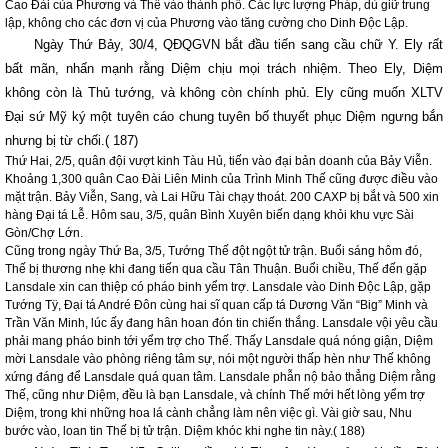
Cao Đài của Phương và Thế vào thành phố. Các lực lượng Pháp, dù giữ trung
lập, không cho các đơn vị của Phương vào tăng cường cho Dinh Độc Lập.
Ngày Thứ Bảy, 30/4, QĐQGVN bắt đầu tiến sang cầu chữ Y. Ely rất
bất mãn, nhấn mạnh rằng Diệm chịu mọi trách nhiệm. Theo Ely, Diệm
không còn là Thủ tướng, và không còn chính phủ. Ely cũng muốn XLTV
Đại sứ Mỹ ký một tuyên cáo chung tuyên bố thuyết phục Diệm ngưng bắn
nhưng bị từ chối.( 187)
Thứ Hai, 2/5, quân đội vượt kinh Tàu Hủ, tiến vào đại bản doanh của Bảy Viễn.
Khoảng 1,300 quân Cao Đài Liên Minh của Trình Minh Thế cũng được điều vào
mặt trận. Bảy Viễn, Sang, và Lai Hữu Tài chạy thoát. 200 CAXP bị bắt và 500 xin
hàng Đại tá Lễ. Hôm sau, 3/5, quân Bình Xuyên biến dạng khỏi khu vực Sài
Gòn/Chợ Lớn.
Cũng trong ngày Thứ Ba, 3/5, Tướng Thế đột ngột tử trận. Buổi sáng hôm đó,
Thế bị thương nhẹ khi đang tiến qua cầu Tân Thuận. Buổi chiều, Thế đến gặp
Lansdale
xin can thiệp có pháo binh yểm trợ. Lansdale vào Dinh Độc Lập, gặp
Tướng Tÿ, Đại tá André Đôn cùng hai sĩ quan cấp tá Dương Văn “Big” Minh và
Trần Văn Minh, lúc ấy đang hân hoan đón tin chiến thắng. Lansdale vội yêu cầu
phải mang pháo binh tới yểm trợ cho Thế. Thấy Lansdale quá nóng giận, Diệm
mời Lansdale vào phòng riêng tâm sự, nói một người thấp hèn như Thế không
xứng đáng để Lansdale quá quan tâm. Lansdale phẫn nộ bảo thẳng Diệm rằng
Thế, cũng như Diệm, đều là bạn Lansdale, và chính Thế mới hết lòng yểm trợ
Diệm, trong khi những hoa lá cành chẳng làm nên việc gì. Vài giờ sau, Nhu
bước vào, loan tin Thế bị tử trận. Diệm khóc khi nghe tin này.( 188)