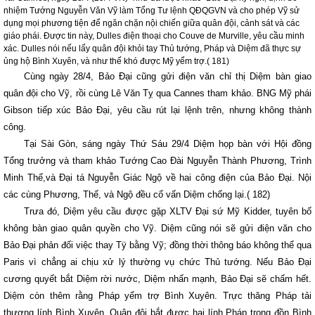
nhiệm Tướng Nguyễn Văn Vỹ làm Tổng Tư lệnh QĐQGVN và cho phép Vỹ sử
dụng mọi phương tiện để ngăn chặn nội chiến giữa quân đội, cảnh sát và các
giáo phái. Được tin này, Dulles điện thoại cho Couve de Murville, yêu cầu minh
xác. Dulles nói nếu lấy quân đội khỏi tay Thủ tướng, Pháp và Diệm đã thực sự
ủng hộ Bình Xuyên, và như thế khó được Mỹ yểm trợ.( 181)
Cùng ngày 28/4, Bảo Đại cũng gửi điện văn chỉ thị Diệm bàn giao
quân đội cho Vỹ, rồi cùng Lê Văn Tỵ qua
Cannes
tham khảo. BNG Mỹ phái
Gibson tiếp xúc Bảo Đại, yêu cầu rút lại lệnh trên, nhưng không thành
công.
Tại Sài Gòn, sáng ngày Thứ Sáu 29/4 Diệm họp bàn với Hội đồng
Tổng trưởng và tham khảo Tướng Cao Đài Nguyễn Thành Phương, Trình
Minh Thế,và Đại tá Nguyễn Giác Ngộ về hai công điện của Bảo Đại. Nội
các cùng Phương, Thế, và Ngộ đều cố vấn Diệm chống lại.( 182)
Trưa đó, Diệm yêu cầu được gặp XLTV Đại sứ Mỹ Kidder, tuyên bố
không bàn giao quân quyền cho Vỹ. Diệm cũng nói sẽ gửi điện văn cho
Bảo Đại phản đối việc thay Tÿ bằng Vỹ; đồng thời thông báo không thể qua
Paris vì chẳng ai chịu xử lý thường vụ chức Thủ tướng. Nếu Bảo Đại
cương quyết bắt Diệm rời nước, Diệm nhấn mạnh, Bảo Đại sẽ chấm hết.
Diệm còn thêm rằng Pháp yểm trợ Bình Xuyên. Trực thăng Pháp tải
thương lính Bình Xuyên. Quân đội bắt được hai lính Pháp trong đồn Bình