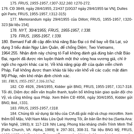
175.
FRUS, 1955-1957, I:307-312.160.
I:270-272.
176. CĐ 3849, ngày 28/4/1955, 21H37 [10G37 ngày 29/4/1955 tai VN], Dulles
gửi
Paris
; FRUS, 1955-1957, I:312-315)
177. Memorandum ngày 29/4/1955 của Dillon; FRUS, 1955-1957, I:320-
323 [tài liệu 154].
178.
NYT, 30/4/1955; FRUS, 1955-1957, I:338.
179.
FRUS, 1955-1957, I:339.
180. Bernard Fall đề cập đến khả năng Bảo Đại có thể bay về Đà Lạt, sử
dụng 3 tiểu đoản Ngự Lâm Quân, để chống Diệm; Two Vietnams,
1964:255. Nhận định này chứng tỏ Fall không đánh giá đúng bản chất Bảo
Đại, người đã được rèn luyện thành một thứ vòng hoa vương giả, chỉ ở
ngôi cho người khác cai trị. Về khả năng giúp đỡ của quân viễn chinh
Pháp, Fall không được tham khảo tài liệu văn khố về các cuộc mật đàm
Mỹ-Pháp, nên khó nhận định chính xác.
181.
FRUS, 1955-1957, I:316-317n2.
182. CĐ 4926, 29/4/1955, Kidder gửi BNG; FRUS, 1955-1957, I:317-318.
Tối đó, Diệm đọc diễn văn truyền thanh, tuyên bố không bàn giao quân đội cho
Vỹ, và cũng không qua Pháp. Xem thêm CĐ 4956, ngày 30/4/1955, Kidder gửi
BNG; Ibid., I:331.
183.
FRUS, 1955-1957, I:318.
184. Chúng tôi xử dụng tài liệu của CIA đã giải mật và chụp microfilm. Xem
thêm Đỗ Mậu, Việt Nam Máu Lửa Quê Hương Tôi, ấn bản lần thứ ba (Santa Ana:
Văn Nghệ, 1993), tr. 117-119. Nhị Lang, Phong trào kháng chiến Trình Minh Thế
[
Falls Church
,
VA
: Alpha, 1989], tr. 297-301, 308-31. Tài liệu BNG Mỹ, FRUS,