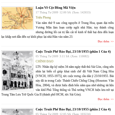
Luận Về Cột Đồng Mã Viện
17 Tháng Tư 2009
12:00 SA
(Xem: 142653)
Triệu Phong
Vào năm thứ 9 sau công nguyên ở Trung Hoa, quan đại triều
Vương Mãn làm loạn cướp ngôi nhà Hán; tuy thành công
nhưng đường lối cai trị lẫn cải tổ kinh tế thất bại đưa đến loạn
lạc khắp nơi dẫn đến sự khôi phục lại nhà Hán vào năm 23.
Đọc thêm
Cuộc Truất Phế Bảo Đại, 23/10/1955 (phần 1 Của 4)
05 Tháng Tư 2009
3:11 SA
(Xem: 110082)
CHÍNH ĐẠO
LTS: Nhân dịp kỷ niệm 34 năm ngày thất thủ Sài Gòn, cũng nên
nhìn lại biến cố giúp khai sinh chế độ Việt Nam Cộng Hòa
[VNCH, 1955-1975], tức cuộc trưng cầu dân ý 23/10/1955. Bài
này đã in trong Cuộc Thánh Chiến Chống Cộng (Houston: Văn
Hóa, 2004), và được hiệu đính bốn năm qua nhờ những tài liệu
văn khố Phủ Tổng thống và Thủ tướng VNCH hiện lưu trữ tại
Trung Tâm Lưu Trữ Quốc Gia II (thành phố HCM, tức Sài Gòn).
Đọc thêm
Cuộc Truất Phế Bảo Đại, 23/10/1955 (phần 2 Của 4)
05 Tháng Tư 2009
12:05 SA
(Xem: 103224)