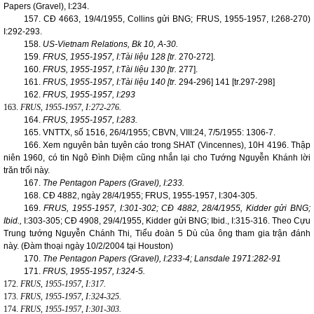
Papers (Gravel), I:234.
157. CĐ 4663, 19/4/1955, Collins gửi BNG; FRUS, 1955-1957, I:268-270)
I:292-293.
158.
US-Vietnam Relations, Bk 10, A-30.
159.
FRUS, 1955-1957, I:Tài liệu 128 [tr.
270-272].
160.
FRUS, 1955-1957, I:Tài liệu 130 [tr.
277].
161.
FRUS, 1955-1957, I:Tài liệu 140 [tr.
294-296] 141 [tr.297-298]
162.
FRUS, 1955-1957, I:293
163.
FRUS, 1955-1957, I:272-276.
164.
FRUS, 1955-1957, I:283.
165. VNTTX, số 1516, 26/4/1955; CBVN, VIII:24, 7/5/1955: 1306-7.
166. Xem nguyên bản tuyên cáo trong SHAT (
Vincennes
), 10H 4196. Thập
niên 1960, có tin Ngô Đình Diệm cũng nhắn lại cho Tướng Nguyễn Khánh lời
trăn trối này.
167.
The Pentagon Papers (Gravel), I:233.
168. CĐ 4882, ngày 28/4/1955; FRUS, 1955-1957, I:304-305.
169.
FRUS, 1955-1957, I:301-302; CĐ 4882, 28/4/1955, Kidder gửi BNG;
Ibid.,
I:303-305; CĐ 4908, 29/4/1955, Kidder gửi BNG; Ibid., I:315-316. Theo Cựu
Trung tướng Nguyễn Chánh Thi, Tiểu đoàn 5 Dù của ông tham gia trận đánh
này. (Đàm thoại ngày 10/2/2004 tại
Houston
)
170.
The Pentagon Papers (Gravel), I:233-4;
Lansdale
1971:282-91
171.
FRUS, 1955-1957, I:324-5.
172.
FRUS, 1955-1957, I:317.
173.
FRUS, 1955-1957, I:324-325.
174.
FRUS, 1955-1957, I:301-303.