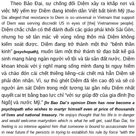
Theo Bảo Đại, sự chống đối Diệm xảy ra khắp nơi và
việc Mỹ yểm trợ Diệm đang khiến dân Việt bất bình Mỹ
[Bao
Dai alleged that resistance to Diem is so universal in Vietnam that support
of Diem was serving discredit US in eyes of [the] Vietnamese people].
Diệm chắc chắn có thể đánh đuổi các giáo phái khỏi Sài Gòn,
nhưng họ sẽ tản mác về vùng nông thôn mà Diệm không
kiểm soát được. Diệm đang trở thành một thứ “bệnh thần
kinh”
muốn làm một thứ thánh tử đạo bất kể giá
(psychopath),
sinh mạng hàng ngàn người vô tội và tài sản đất nước. Diệm
khoan khoái với ý nghĩ mạng sống mình đang bị nguy hiểm
và chào đón cái chết thiêng liêng–cái chết mà hẳn Diệm sẽ
phải đón nhận. Vì, sự thù ghét Diệm đã lên cao độ và sẽ có
người ám sát Diệm trong một tương lai gần nếu Diệm nhất
quyết cai trị bằng bạo lực chỉ “với sự giúp đỡ của gia đình [họ
Ngô] và nước Mỹ.”
[In Bao Dai’s opinion Diem has now become a
psychopath who wishes to martyr himself even at price of thousands
of lives and national treasury.
He enjoys thought that his life is in danger
and would welcome martyrdom which is what he will get, said Bao Dai, for
feeling is so intense against him that someone is bound to assassinate him
in near future if he persists in trying to establish his rule by force “with the