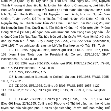
Nam Phục Quốc Hội tại Tây Ninh (từ 1 tới 6/2/1955). Ngày 6/2/1955, Nguyễn
Thành Phương tổ chức tiếp tân tại tư dinh trên đường Champagne, giới thiệu Ủy
Ban Chấp Hành Trung ương Việt Nam PQH mới thành lập ngày 5/2/1955; Chủ
tịch: Nguyễn Thành Phương; TTK: Nguyễn Thành Danh; Tổ chức: Nguyễn Văn
Chiêm; Tuyên truyền: Đỗ Trọng Thuận; Thủ quĩ: Huỳnh Văn Diệp; Xã hội: YS
Nguyễn Duy Tài; Thanh niên: Trần Văn Chiêu; Liên lạc: Thái Văn Gia; Phụ nữ:
Bà Nguyễn Đức Thụ. Quyết nghị: Tán thành và ủng hộ Hiệp ước Liên Phòng
Đông Nam Á [SEATO] để ngăn họa xâm lược của bọn Cộng Sản gây hấn. Bắc
chống Cộng Sản Nga-Tàu, Tây hòa hiếu với dân tộc
Âu Mỹ
,
Nam
liên kết với các
dân tộc thân hữu Á châu.
Đại Chúng (Sài Gòn), 7/2/1955; SHAT (
Vincennes
),
10H 4203.
Theo tình báo Mỹ, sau này Lê Văn Thái hợp tác với Trần Kim Tuyến.
112. CĐ 3695, ngày 4/3/1955, Kidder gửi BNG; FRUS, 1955-1957, I:106-
108. Xem thêm “Note pour le Président du Conseil, 22/3/1955;” SHAT
(
Vincennes
), 1K 233, d. 40.
113. CĐ 3267, ngày 8/2/1955, Kidder gửi BNG; FRUS,1955-1957, I:79-80,
86-87; SHAT (
Vincennes
), 1K 233, d.40.
114.
FRUS, 1955-1957, I:75.
115. Memorandum (Lansdale to Collins),
Saigon
, 14/3/1955; FRUS, 1955-
1957, I:122-125.
116. CD 3906, 15/3/1955, Collins gửi BNG; FRUS, 1955-1957, I:127.
117. CD 4012, 21/3/1955, Collins gửi BNG; FRUS, 1955-1957, I:137-140 [Doc
68].
118. CD 4042, 22/3/1955, Collins gửi BNG; FRUS, 1955-1957, I:140-142
[Doc 69]. Ngày 22/3/1955, Collins mời Phương và Thế tới gặp, hạch hỏi về bản
tuyên cáo của các giáo phái. Collins đặc biệt nặng lời với Thế, bảo thẳng Thế