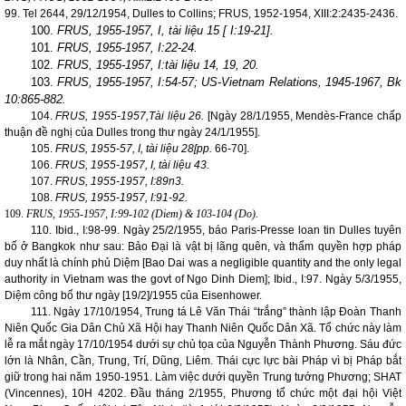
99. Tel 2644, 29/12/1954, Dulles to Collins; FRUS, 1952-1954, XIII:2:2435-2436.
100.
FRUS, 1955-1957, I, tài liệu 15 [ I:19-21].
101.
FRUS, 1955-1957, I:22-24.
102.
FRUS, 1955-1957, I:tài liệu 14, 19, 20.
103.
FRUS, 1955-1957, I:54-57; US-Vietnam Relations, 1945-1967, Bk
10:865-882.
104.
FRUS, 1955-1957,Tài liệu 26.
[Ngày 28/1/1955, Mendès-France chấp
thuận đề nghị của Dulles trong thư ngày 24/1/1955].
105.
FRUS, 1955-57, I, tài liệu 28[pp.
66-70].
106.
FRUS, 1955-1957, I, tài liệu 43.
107.
FRUS, 1955-1957, I:89n3.
108.
FRUS, 1955-1957, I:91-92.
109.
FRUS, 1955-1957, I:99-102 (Diem) & 103-104 (Do).
110. Ibid., I:98-99. Ngày 25/2/1955, báo Paris-Presse loan tin Dulles tuyên
bố ở
Bangkok
như sau: Bảo Đại là vật bị lãng quên, và thẩm quyền hợp pháp
duy nhất là chính phủ Diệm [Bao Dai was a negligible quantity and the only legal
authority in
Vietnam
was the govt of Ngo Dinh Diem]; Ibid., I:97. Ngày 5/3/1955,
Diệm công bố thư ngày [19/2]/1955 của Eisenhower.
111. Ngày 17/10/1954, Trung tá Lê Văn Thái “trắng” thành lập Đoàn Thanh
Niên Quốc Gia Dân Chủ Xã Hội hay Thanh Niên Quốc Dân Xã. Tổ chức này làm
lễ ra mắt ngày 17/10/1954 dưới sự chủ tọa của Nguyễn Thành Phương. Sáu đức
lớn là Nhân, Cần, Trung, Trí, Dũng, Liêm. Thái cực lực bài Pháp vì bị Pháp bắt
giữ trong hai năm 1950-1951. Làm việc dưới quyền Trung tướng Phương; SHAT
(
Vincennes
), 10H 4202. Đầu tháng 2/1955, Phương tổ chức một đại hội Việt