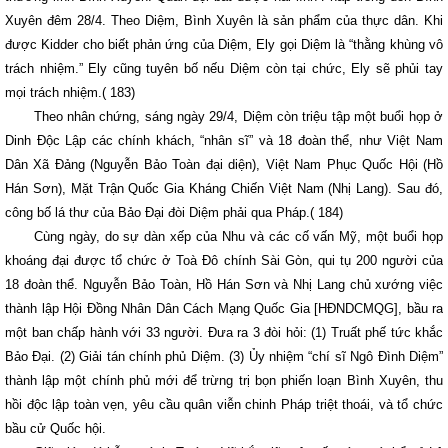
Xuyên đêm 28/4. Theo Diệm, Bình Xuyên là sản phẩm của thực dân. Khi
được Kidder cho biết phản ứng của Diệm, Ely gọi Diệm là “thằng khùng vô
trách nhiệm.” Ely cũng tuyên bố nếu Diệm còn tại chức, Ely sẽ phủi tay
mọi trách nhiệm.( 183)
Theo nhân chứng, sáng ngày 29/4, Diệm còn triệu tập một buổi họp ở
Dinh Độc Lập các chính khách, “nhân sĩ” và 18 đoàn thể, như Việt Nam
Dân Xã Đảng (Nguyễn Bảo Toàn đại diện), Việt Nam Phục Quốc Hội (Hồ
Hán Sơn), Mặt Trận Quốc Gia Kháng Chiến Việt Nam (Nhị Lang). Sau đó,
công bố lá thư của Bảo Đại đòi Diệm phải qua Pháp.( 184)
Cùng ngày, do sự dàn xếp của Nhu và các cố vấn Mỹ, một buổi họp
khoáng đại được tổ chức ở Toà Đô chính Sài Gòn, qui tụ 200 người của
18 đoàn thể. Nguyễn Bảo Toàn, Hồ Hán Sơn và Nhị Lang chủ xướng việc
thành lập Hội Đồng Nhân Dân Cách Mạng Quốc Gia [HĐNDCMQG], bầu ra
một ban chấp hành với 33 người. Đưa ra 3 đòi hỏi: (1) Truất phế tức khắc
Bảo Đại. (2) Giải tán chính phủ Diệm. (3) Ủy nhiệm “chí sĩ Ngô Đình Diệm”
thành lập một chính phủ mới để trừng trị bọn phiến loạn Bình Xuyên, thu
hồi độc lập toàn vẹn, yêu cầu quân viễn chinh Pháp triệt thoái, và tổ chức
bầu cử Quốc hội.