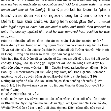
who wished to eradicate all opposition and hold total power within his own
Bảo Đại sẽ kết tội Diệm là “phiến
hands and that of his family].
loạn;” và sẽ đoàn kết mọi người chống lại Diệm cho tới khi
Diệm bị loại khỏi chức vụ đang tiếm đoạt.
[Bao Dai .
.
. would
take legal steps to have him declared a rebel and would then proceed to
unite the country against him until he was removed from position he was
usurping].
Bảo Đại thêm rằng đã cho lệnh triệu tập các nhân sĩ và lãnh tụ đảng phái để
tham khảo ý kiến. Trong số những người được mời có Phạm Công Tắc, Lê Hữu
Từ và đại diện các tôn giáo khác. Bảo Đại cũng đã gửi Tướng Nguyễn Văn Hinh
về Đông Dương như Khâm sai kinh lược bên các giáo phái.
Vẫn theo Bảo Đại, Diệm đã sai Luyện tới
Cannes
xin yết kiến. Sau khi bắt Luyện
chờ đợi ít ngày, Bảo Đại cho gặp. Luyện nói với Bảo Đại rằng Diệm được Mỹ
gián tiếp đồng ý trong việc đánh Bình Xuyên. Ngoài ra, Luyện còn đề nghị biếu
Bảo Đại 300 triệu francs (30 triệu đồng Việt Nam) nếu Bảo Đại cho Diệm toàn
quyền củng cố uy quyền bằng vũ lực. Bảo Đại không chấp thuận. (186)
Những lời tuyên bố của Bảo Đại, dĩ nhiên, chỉ là thứ chống đối chiếu lệ. Với
người Mỹ, Bảo Đại–và ngay cả sự hợp tác của Pháp tại Đông Dương–đã trở
thành dĩ vãng.
B. DIỆM DIỆT BÌNH XUYÊN:
Chiều ngày 29/4, Ely cử Wintrebert gặp Diệm, và cho tăng chốt cầu Tân Thuận
và Khánh Hội. Vỹ cũng điều hai tiểu đoàn Ngự Lâm Quân vào Sài Gòn. Tối đó,
Vỹ gặp Tÿ và Đôn để tìm ra một giải pháp ôn hòa. Diệm cũng điều các đơn vị