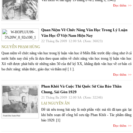
Viết thêm về hai ngày 19 tháng 8 và 2 tháng 9, 1945)
Đọc thêm
Quan Niệm Về Chức Năng Văn Học Trong Lý Luận
Văn Học Ở Việt Nam Hiện Nay
22 Tháng Ba 2009
12:00 SA
(Xem: 36023)
NGUYỄN PHẠM HÙNG
Quan niệm về chức năng văn học trong lý luận văn học ở Miền Bắc trước đây cũng như ở cả
nước hiện nay chủ yếu là dựa theo quan niệm về chức năng văn học trong lý luận văn học
Xô viết được phát biểu từ những năm 50 của thế kỷ XX, khẳng định văn học về cơ bản có
ba chức năng: nhận thức, giáo dục và thẩm mỹ [ 1 ].
Đọc thêm
Phan Khôi Và Cuộc Thi Quốc Sử Của Báo Thần
Chung, Sài Gòn 1929
21 Tháng Ba 2009
12:00 SA
(Xem: 32246)
LẠI NGUYÊN ÂN
Đề tài nêu trong bài này là một phần việc mà tôi đã tạm gác lại
khi biên soạn để công bố sưu tập Phan Khôi - Tác phẩm đăng
báo 1929. [1]
Đọc thêm