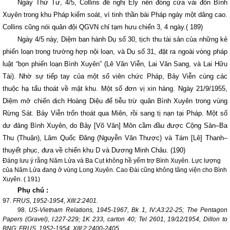
Ngày Thứ Tư, 4/5, Collins đề nghị Ely nên đóng cửa vài đồn Bình
Xuyên trong khu Pháp kiểm soát, vì tinh thần bài Pháp ngày một dâng cao.
Collins cũng nói quân đội QGVN chỉ tạm hưu chiến 3, 4 ngày.( 189)
Ngày 4/5 này, Diệm ban hành Dụ số 30, tịch thu tài sản của những kẻ
phiến loạn trong trường hợp nội loạn, và Dụ số 31, đặt ra ngoài vòng pháp
luật “bọn phiến loạn Bình Xuyên” (Lê Văn Viễn, Lai Văn Sang, và Lai Hữu
Tài). Nhờ sự tiếp tay của một số viên chức Pháp, Bảy Viễn cùng các
thuộc hạ tẩu thoát về mật khu. Một số đơn vị xin hàng. Ngày 21/9/1955,
Diệm mở chiến dịch Hoàng Diệu để tiễu trừ quân Bình Xuyên trong vùng
Rừng Sát. Bảy Viễn trốn thoát qua Miên, rồi sang tị nạn tại Pháp. Một số
dư đảng Bình Xuyên, do Bảy [Võ Văn] Môn cầm đầu được Cộng Sản–Ba
Thu (Thuận), Lâm Quốc Đăng (Nguyễn Văn Thược) và Tám [Lê] Thanh–
thuyết phục, đưa về chiến khu D và Dương Minh Châu. (190)
Đáng lưu ý rằng Năm Lửa và Ba Cụt không hề yểm trợ Bình Xuyên. Lực lượng
của Năm Lửa đang ở vùng Long Xuyên. Cao Đài cũng không tăng viện cho Bình
Xuyên. ( 191)
Phụ chú :
97.
FRUS, 1952-1954, XIII:2:2401.
98.
US-Vietnam Relations, 1945-1967, Bk 1, IV:A3:22-25; The Pentagon
Papers (Gravel), I:227-229; 1K 233, carton 40; Tel 2601, 19/12/1954, Dillon to
BNG; FRUS, 1952-1954, XIII:2:2400-2405.