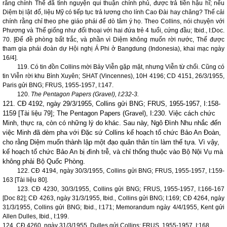
rằng chính Thế đã tình nguyện qui thuận chính phủ, được trả tiền hậu hĩ; nếu
Diệm bị lật đổ, liệu Mỹ có tiếp tục trả lương cho lính Cao Đài hay chăng? Thế cải
chính rằng chỉ theo phe giáo phái để dò tâm ý họ. Theo Collins, nói chuyện với
Phương và Thế giống như đối thoại với hai đứa trẻ 4 tuổi, cứng đầu; Ibid., I:Doc.
70. [Để đề phòng bất trắc, và phần vì Diệm không muốn rời nước, Thế được
tham gia phái đoàn dự Hội nghị Á Phi ở Bangdung (
Indonesia
), khai mạc ngày
16/4].
119. Có tin đồn Collins mời Bảy Viễn gặp mặt, nhưng Viễn từ chối. Cũng có
tin Viễn rời khu Bình Xuyên; SHAT (
Vincennes
), 10H 4196; CD 4151, 26/3/1955,
Paris
gửi BNG; FRUS, 1955-1957, I:147.
120.
The Pentagon Papers (Gravel), I:232-3.
121. CĐ 4192, ngày 29/3/1955, Collins gửi BNG; FRUS, 1955-1957, I:158-
1159 [Tài liệu 79]; The Pentagon Papers (Gravel), I:230. Việc cách chức
Minh, thực ra, còn có những lý do khác. Sau này, Ngô Đình Nhu nhắc đến
việc Minh đã dèm pha với Đặc sứ Collins kế hoạch tổ chức Bảo An Đoàn,
cho rằng Diệm muốn thành lập một đạo quân thân tín làm thế tựa. Vì vậy,
kế hoạch tổ chức Bảo An bị đình trễ, và chỉ thống thuộc vào Bộ Nội Vụ mà
không phải Bộ Quốc Phòng.
122. CĐ 4194, ngày 30/3/1955, Collins gửi BNG; FRUS, 1955-1957, I:159-
163 [Tài liệu 80].
123. CĐ 4230, 30/3/1955, Collins gửi BNG; FRUS, 1955-1957, I:166-167
[Doc 82]; CĐ 4263, ngày 31/3/1955, Ibid., Collins gửi BNG; I:169; CĐ 4264, ngày
31/3/1955, Collins gửi BNG; Ibid., I:171; Memorandum ngày 4/4/1955, Kent gửi
Allen Dulles, Ibid., I:199.
124. CĐ 4260, ngày 31/3/1955, Dulles gửi Collins; FRUS, 1955-1957, I:168.