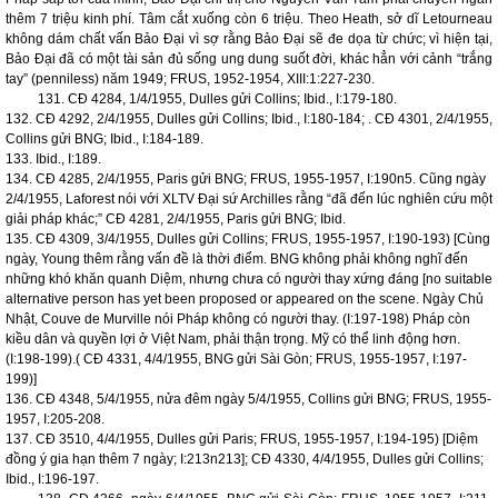
thêm 7 triệu kinh phí. Tâm cắt xuống còn 6 triệu. Theo Heath, sở dĩ Letourneau
không dám chất vấn Bảo Đại vì sợ rằng Bảo Đại sẽ đe dọa từ chức; vì hiện tại,
Bảo Đại đã có một tài sản đủ sống ung dung suốt đời, khác hẳn với cảnh “trắng
tay” (penniless) năm 1949; FRUS, 1952-1954, XIII:1:227-230.
131. CĐ 4284, 1/4/1955, Dulles gửi Collins; Ibid., I:179-180.
132. CĐ 4292, 2/4/1955, Dulles gửi Collins; Ibid., I:180-184; . CĐ 4301, 2/4/1955,
Collins gửi BNG; Ibid., I:184-189.
133. Ibid., I:189.
134. CĐ 4285, 2/4/1955,
Paris
gửi BNG; FRUS, 1955-1957, I:190n5. Cũng ngày
2/4/1955, Laforest nói với XLTV Đại sứ Archilles rằng “đã đến lúc nghiên cứu một
giải pháp khác;” CĐ 4281, 2/4/1955,
Paris
gửi BNG; Ibid.
135. CĐ 4309, 3/4/1955, Dulles gửi Collins; FRUS, 1955-1957, I:190-193) [Cùng
ngày, Young thêm rằng vấn đề là thời điểm. BNG không phải không nghĩ đến
những khó khăn quanh Diệm, nhưng chưa có người thay xứng đáng [no suitable
alternative person has yet been proposed or appeared on the scene. Ngày Chủ
Nhật, Couve de Murville nói Pháp không có người thay. (I:197-198) Pháp còn
kiều dân và quyền lợi ở Việt
Nam
, phải thận trọng. Mỹ có thể linh động hơn.
(I:198-199).( CĐ 4331, 4/4/1955, BNG gửi Sài Gòn; FRUS, 1955-1957, I:197-
199)]
136. CĐ 4348, 5/4/1955, nửa đêm ngày 5/4/1955, Collins gửi BNG; FRUS, 1955-
1957, I:205-208.
137. CĐ 3510, 4/4/1955, Dulles gửi
Paris
; FRUS, 1955-1957, I:194-195) [Diệm
đồng ý gia hạn thêm 7 ngày; I:213n213]; CĐ 4330, 4/4/1955, Dulles gửi Collins;
Ibid., I:196-197.