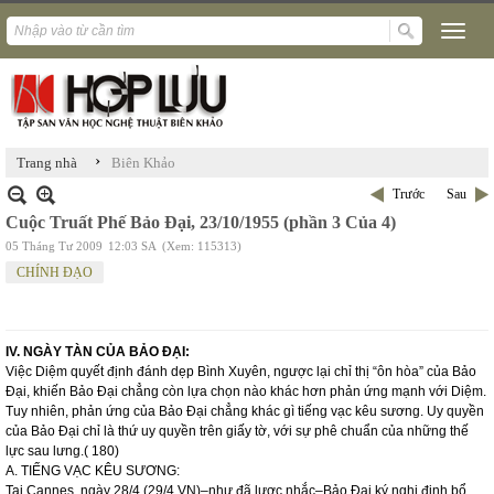
›
Trang nhà
Biên Khảo
Trước
Sau
Cuộc Truất Phế Bảo Đại, 23/10/1955 (phần 3 Của 4)
05 Tháng Tư 2009
12:03 SA
(Xem: 115313)
CHÍNH ĐẠO
IV. NGÀY TÀN CỦA BẢO ĐẠI:
Việc Diệm quyết định đánh dẹp Bình Xuyên, ngược lại chỉ thị “ôn hòa” của Bảo
Đại, khiến Bảo Đại chẳng còn lựa chọn nào khác hơn phản ứng mạnh với Diệm.
Tuy nhiên, phản ứng của Bảo Đại chẳng khác gì tiếng vạc kêu sương. Uy quyền
của Bảo Đại chỉ là thứ uy quyền trên giấy tờ, với sự phê chuẩn của những thế
lực sau lưng.( 180)
A. TIẾNG VẠC KÊU SƯƠNG:
Tai Cannes, ngày 28/4 (29/4 VN)–như đã lược nhắc–Bảo Đại ký nghị định bổ