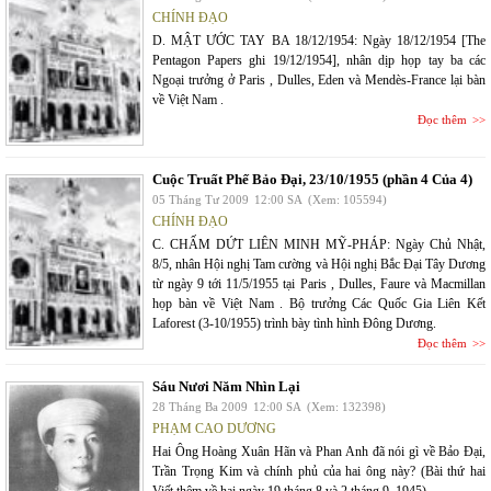
CHÍNH ĐẠO
D. MẬT ƯỚC TAY BA 18/12/1954: Ngày 18/12/1954 [The
Pentagon Papers ghi 19/12/1954], nhân dịp họp tay ba các
Ngoại trưởng ở Paris , Dulles, Eden và Mendès-France lại bàn
về Việt Nam .
Đọc thêm
Cuộc Truất Phế Bảo Đại, 23/10/1955 (phần 4 Của 4)
05 Tháng Tư 2009
12:00 SA
(Xem: 105594)
CHÍNH ĐẠO
C. CHẤM DỨT LIÊN MINH MỸ-PHÁP: Ngày Chủ Nhật,
8/5, nhân Hội nghị Tam cường và Hội nghị Bắc Đại Tây Dương
từ ngày 9 tới 11/5/1955 tại Paris , Dulles, Faure và Macmillan
họp bàn về Việt Nam . Bộ trưởng Các Quốc Gia Liên Kết
Laforest (3-10/1955) trình bày tình hình Đông Dương.
Đọc thêm
Sáu Nươi Năm Nhìn Lại
28 Tháng Ba 2009
12:00 SA
(Xem: 132398)
PHẠM CAO DƯƠNG
Hai Ông Hoàng Xuân Hãn và Phan Anh đã nói gì về Bảo Đại,
Trần Trọng Kim và chính phủ của hai ông này? (Bài thứ hai