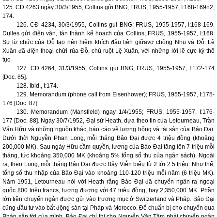
125. CĐ 4263 ngày 30/3/1955, Collins gửi BNG; FRUS, 1955-1957, I:168-169n2,
174.
126. CĐ 4234, 30/3/1955, Collins gui BNG; FRUS, 1955-1957, I:168-169.
Dulles gửi điện văn, tán thành kế hoạch của Collins; FRUS, 1955-1957, I:168.
Sự từ chức của Đỗ tạo nên hiềm khích đầu tiên giữavợ chồng Nhu và Đỗ. Lệ
Xuân đã điện thoại chửi rủa Đỗ, chú ruột Lệ Xuân, với những lời lẽ cực kỳ thô
tục.
127. CĐ 4264, 31/3/1955, Collins gui BNG; FRUS, 1955-1957, I:172-174
[Doc. 85].
128. Ibid., I:174.
129. Memorandum (phone call from Eisenhower); FRUS, 1955-1957, I:175-
176 [Doc. 87].
130. Memorandum (
Mansfield
) ngay 1/4/1955; FRUS, 1955-1957, I:176-
177 [Doc. 88]. Ngày 30/7/1952, Đại sứ Heath, dựa theo tin của Letourneau, Trần
Văn Hữu và những nguồn khác, báo cáo về lương bổng và tài sản của Bảo Đại:
Dưới thời Nguyễn Phan Long, mỗi tháng Bảo Đại được 4 triệu đồng (khoảng
200,000 MK). Sau ngày Hữu cầm quyền, lương của Bảo Đại tăng lên 7 triệu mỗi
tháng, tức khoảng 350,000 MK (khoảng 5% tổng số thu của ngân sách). Ngoài
ra, theo Long, mỗi tháng Bảo Đại được Bảy Viễn biếu từ 2 tới 2.5 triệu. Như thế,
tổng số thu nhập của Bảo Đại vào khoảng 110-120 triệu mỗi năm (6 triệu MK).
Năm 1951, Letourneau nói với Heath rằng Bảo Đại đã chuyển ngân ra ngoại
quốc 800 triệu francs, tương đương với 47 triệu đồng, hay 2,350,000 MK. Phần
lớn tiền chuyển ngân được gửi vào trương mục ở Switzerland và Pháp. Bảo Đại
cũng đầu tư vào bất động sản tại Pháp và
Morocco
. Để chuẩn bị cho chuyến qua
Pháp sắp tới của mình, Bảo Đại chỉ thị cho Nguyễn Văn Tâm phải chuyển ngân