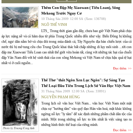
Thêm Con Đập Mẹ Xiaowan ( Tiểu Loan), Sông
Mekong Trước Nguy Cơ
10 Tháng Sáu 2009
12:00 SA
(Xem: 136708)
NGÔ THẾ VINH
LTS_ Trong thời gian gần đây, chưa bao giờ Việt Nam phải chịu
áp lực nặng nề và cả hăm dọa từ phía Trung Quốc nhiều đến như vậy. Biển Đông bị khống
chế, ngư dân nằm bờ và chịu đói trong mùa đánh cá, Tây Nguyên địa bàn chiến lược của cả
nước thì bị mở tung cửa cho Trung Quốc khai thác bất chấp những di lụy môi sinh ...tới con
đập mẹ Xiaowan/ Tiểu Loan cao nhất thế giới vừa hoàn tất, cùng với những tác hại của chuỗi
đập Vân Nam đối với hệ sinh thái của con sông Mekong và Việt Nam sẽ chịu hậu quả tệ hại
nhất vì ở cuối nguồn...
Đọc thêm
Thể Thơ "thất Ngôn Xen Lục Ngôn": Sự Sáng Tạo
Thể Loại Đầu Tiên Trong Lịch Sử Văn Học Việt Nam
31 Tháng Năm 2009
12:00 SA
(Xem: 33891)
NGUYỄN PHẠM HÙNG
Trong lịch sử văn học Việt Nam... văn học Việt Nam một mặt
chịu sự "hướng tâm" vào quỹ đạo Hán văn hoá, mặt khác không
ngừng nỗ lực "ly tâm" để xác định những phẩm chất dân tộc của
mình. Một trong những nỗ lực to lớn nhất là việc sáng tạo ra
những hình thức thể loại của riêng mình.
Đọc thêm