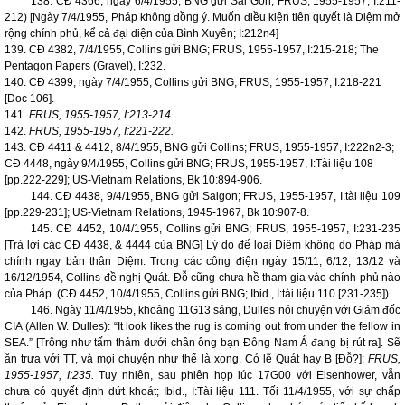
138. CĐ 4366, ngày 6/4/1955, BNG gửi Sài Gòn; FRUS, 1955-1957, I:211-
212) [Ngày 7/4/1955, Pháp không đồng ý. Muốn điều kiện tiên quyết là Diệm mở
rộng chính phủ, kể cả đại diện của Bình Xuyên; I:212n4]
139. CĐ 4382, 7/4/1955, Collins gửi BNG; FRUS, 1955-1957, I:215-218; The
Pentagon Papers (Gravel), I:232.
140. CĐ 4399, ngày 7/4/1955, Collins gửi BNG; FRUS, 1955-1957, I:218-221
[Doc 106].
141.
FRUS, 1955-1957, I:213-214.
142.
FRUS, 1955-1957, I:221-222.
143. CĐ 4411 & 4412, 8/4/1955, BNG gửi Collins; FRUS, 1955-1957, I:222n2-3;
CĐ 4448, ngày 9/4/1955, Collins gửi BNG; FRUS, 1955-1957, I:Tài liệu 108
[pp.222-229]; US-Vietnam Relations, Bk 10:894-906.
144. CĐ 4438, 9/4/1955, BNG gửi
Saigon
; FRUS, 1955-1957, I:tài liệu 109
[pp.229-231]; US-Vietnam Relations, 1945-1967, Bk 10:907-8.
145. CĐ 4452, 10/4/1955, Collins gửi BNG; FRUS, 1955-1957, I:231-235
[Trả lời các CĐ 4438, & 4444 của BNG] Lý do để loại Diệm không do Pháp mà
chính ngay bản thân Diệm. Trong các công điện ngày 15/11, 6/12, 13/12 và
16/12/1954, Collins đề nghị Quát. Đỗ cũng chưa hề tham gia vào chính phủ nào
của Pháp. (CĐ 4452, 10/4/1955, Collins gửi BNG; Ibid., I:tài liệu 110 [231-235]).
146. Ngày 11/4/1955, khoảng 11G13 sáng, Dulles nói chuyện với Giám đốc
CIA (Allen W. Dulles): “It look likes the rug is coming out from under the fellow in
SEA.” [Trông như tấm thảm dưới chân ông bạn Đông Nam Á đang bị rút ra]. Sẽ
ăn trưa với TT, và mọi chuyện như thế là xong. Có lẽ Quát hay B [Đỗ?];
FRUS,
1955-1957, I:235.
Tuy nhiên, sau phiên họp lúc 17G00 với Eisenhower, vẫn
chưa có quyết định dứt khoát; Ibid., I:Tài liệu 111. Tối 11/4/1955, với sự chấp