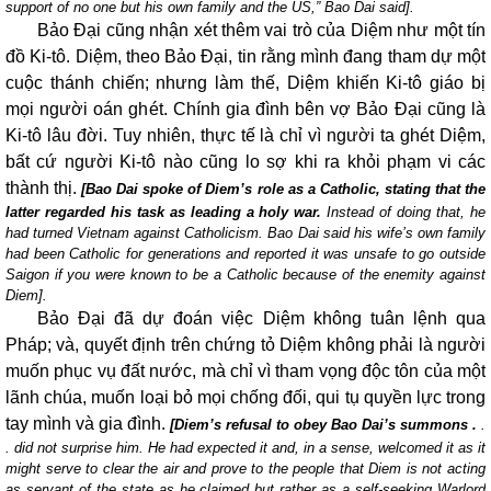
support of no one but his own family and the US,” Bao Dai said].
Bảo Đại cũng nhận xét thêm vai trò của Diệm như một tín
đồ Ki-tô. Diệm, theo Bảo Đại, tin rằng mình đang tham dự một
cuộc thánh chiến; nhưng làm thế, Diệm khiến Ki-tô giáo bị
mọi người oán ghét. Chính gia đình bên vợ Bảo Đại cũng là
Ki-tô lâu đời. Tuy nhiên, thực tế là chỉ vì người ta ghét Diệm,
bất cứ người Ki-tô nào cũng lo sợ khi ra khỏi phạm vi các
thành thị.
[Bao Dai spoke of Diem’s role as a Catholic, stating that the
latter regarded his task as leading a holy war.
Instead of doing that, he
had turned
Vietnam
against Catholicism. Bao Dai said his wife’s own family
had been Catholic for generations and reported it was unsafe to go outside
Saigon
if you were known to be a Catholic because of the enemity against
Diem].
Bảo Đại đã dự đoán việc Diệm không tuân lệnh qua
Pháp; và, quyết định trên chứng tỏ Diệm không phải là người
muốn phục vụ đất nước, mà chỉ vì tham vọng độc tôn của một
lãnh chúa, muốn loại bỏ mọi chống đối, qui tụ quyền lực trong
tay mình và gia đình.
[Diem’s refusal to obey Bao Dai’s summons .
.
. did not surprise him. He had expected it and, in a sense, welcomed it as it
might serve to clear the air and prove to the people that Diem is not acting
as servant of the state as he claimed but rather as a self-seeking Warlord