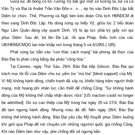
Giữa lúc đó bỗng có tin Tướng Vỹ bắt giữ một số tướng tá, kể cả Lê
Văn Tÿ và Đại tá André Trần Văn Đôn v.. v..., ép họ vào Dinh Độc Lập bắt
Diệm từ chức. Thế, Phương và Ngộ bèn kéo đoàn Chủ tịch HĐNDCM đi
theo sang Dinh Độc Lập. Họ dùng súng uy hiếp Vỹ, giữa lúc 2 tiểu đoàn
Ngự Lâm Quân đang vây quanh Dinh. Vỹ bị áp lực phải ký giấy xin qui
phục Diệm. Sau đó, bỏ lên Đà Lạt, rồi qua Pháp. Biểu tình của các
UB/HĐNDCMQG lan tràn khắp nơi trong tháng 5 và 6/1955.( 185)
Phát súng lục bắn vào “con thác cách mạng” bài phong đả thực của
Bảo Đại bị phản công bằng đại pháo “cộng hòa.”
Tại Cannes, ngày Thứ Sáu, 29/4, Bảo Đại tiếp Gibson. Bảo Đại qui
trách mọi tội lỗi của Diệm cho sự yểm trợ “mù lòa” [blind support] của Mỹ.
Vì Mỹ không hành động, chiến tranh đã xảy ra, khiến hàng trăm người thiệt
mạng, một hoang phí nhân lực cần thiết để chống Cộng. “Sự không hành
động của Mỹ không thể chấp nhận được nữa” [US inaction could no longer
be admitted]. Do sự can thiệp của Mỹ trong hai ngày 26 và 27/4, Bảo Đại
đã tạm ngưng hành động. Nhưng máu đã đổ. Nên ngày 28/4, Bảo Đại
không thể không hành động. Bảo Đại yêu cầu Mỹ thuyết phục Diệm buông
khí giới qua Pháp để nói chuyện với những ngườợi quốc gia chống Cộng.
Khi nào Diệm làm như vậy, phe chống đối sẽ ngưng bắn.