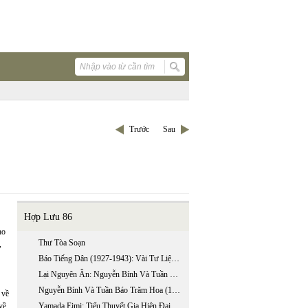
Trước
Sau
Hợp Lưu 86
ho
Thư Tòa Soạn
,
Báo Tiếng Dân (1927-1943): Vài Tư Liệu Mới
Lại Nguyên Ân: Nguyễn Bính Và Tuần Báo Trăm Hoa (1955-1957) (phần I)
Nguyễn Bính Và Tuần Báo Trăm Hoa (1955-1957) (phần Ii)
 về
về
Yamada Eimi: Tiểu Thuyết Gia Hiện Đại Nhật Bản