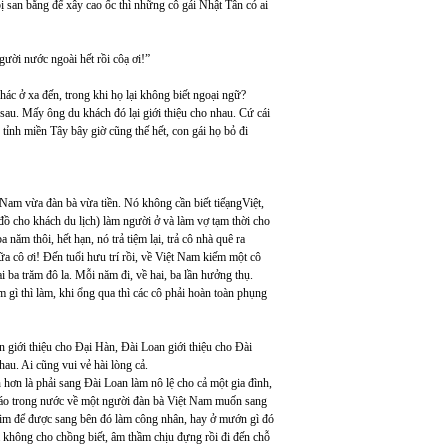
ị san bằng để xây cao ốc thì những cô gái Nhật Tân có ai
gười nước ngoài hết rồi côạ ơi!”
c ở xa đến, trong khi họ lại không biết ngoại ngữ?
 sau. Mấy ông du khách đó lại giới thiệu cho nhau. Cứ cái
tỉnh miền Tây bây giờ cũng thế hết, con gái họ bỏ đi
Nam vừa đàn bà vừa tiền. Nó không cần biết tiếạngViệt,
 đồ cho khách du lịch) làm người ở và làm vợ tạm thời cho
năm thôi, hết hạn, nó trả tiệm lại, trả cô nhà quê ra
 cô ơi! Đến tuổi hưu trí rồi, về Việt Nam kiếm một cô
 ba trăm đô la. Mỗi năm đi, về hai, ba lần hưởng thụ.
gì thì làm, khi ổng qua thì các cô phải hoàn toàn phụng
 giới thiệu cho Đại Hàn, Đài Loan giới thiệu cho Đài
au. Ai cũng vui vẻ hài lòng cả.
hơn là phải sang Đài Loan làm nô lệ cho cả một gia đình,
 báo trong nước về một người đàn bà Việt Nam muốn sang
kim để được sang bên đó làm công nhân, hay ở mướn gì đó
ã không cho chồng biết, âm thầm chịu đựng rồi đi đến chỗ