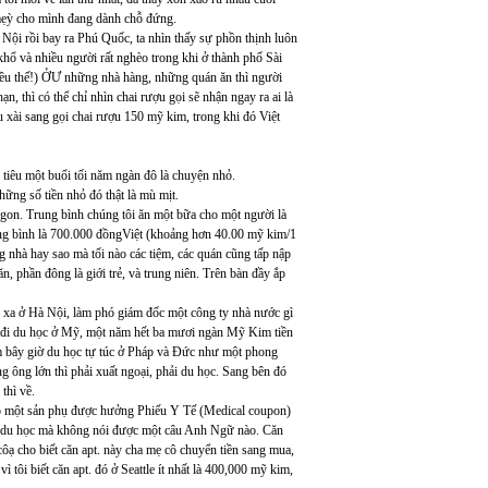
 mẹỳ cho mình đang dành chỗ đứng.
 Nội rồi bay ra Phú Quốc, ta nhìn thấy sự phồn thịnh luôn
khổ và nhiều người rất nghèo trong khi ở thành phố Sài
hiều thế!) ỞƯ những nhà hàng, những quán ăn thì người
, thì có thể chỉ nhìn chai rượu gọi sẽ nhận ngay ra ai là
ều xài sang gọi chai rượu 150 mỹ kim, trong khi đó Việt
 tiêu một buổi tối năm ngàn đô là chuyện nhỏ.
hững số tiền nhỏ đó thật là mù mịt.
gon. Trung bình chúng tôi ăn một bữa cho một người là
ung bình là 700.000 đồngViệt (khoảng hơn 40.00 mỹ kim/1
ng nhà hay sao mà tối nào các tiệm, các quán cũng tấp nập
, phần đông là giới trẻ, và trung niên. Trên bàn đầy ắp
ọ xa ở Hà Nội, làm phó giám đốc một công ty nhà nước gì
hì đi du học ở Mỹ, một năm hết ba mươi ngàn Mỹ Kim tiền
am bây giờ du học tự túc ở Pháp và Đức như một phong
g ông lớn thì phải xuất ngoại, phải du học. Sang bên đó
thì về.
cho một sản phụ được hưởng Phiếu Y Tế (Medical coupon)
viên du học mà không nói được một câu Anh Ngữ nào. Căn
 côạ cho biết căn apt. này cha mẹ cô chuyển tiền sang mua,
 tôi biết căn apt. đó ở Seattle ít nhất là 400,000 mỹ kim,