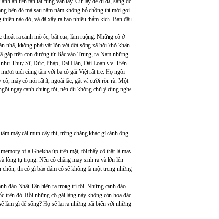
nh ăn tiền tàn tật cũng vẫn lấy. Cứ lấy để đi đã, sang đó
 sang bên đó mà sau năm năm không bỏ chồng thì mới gọi
g thiện nào đó, và đã xẩy ra bao nhiêu thảm kịch. Ban đầu
c thoát ra cảnh mò ốc, bắt cua, làm ruộng. Những cô ở
n nhã, không phải vật lộn với đời sống xã hội khó khăn
 đã gặp trên con đường từ Bắc vào Trung, ra Nam những
i như Thụy Sĩ, Đức, Pháp, Đại Hàn, Đài Loan.v.v. Trên
mươi tuổi cùng tắm với ba cô gái Việt rất trẻ. Họ ngồi
ô, mấy cô nói rất ít, ngoài lắc, gật và cười ròn rã. Một
 ngồi ngay cạnh chúng tôi, nên dù không chú ý cũng nghe
tấm mấy cái mụn dậy thì, trông chẳng khác gì cảnh ông
 memory of a Gheisha úp trên mặt, tôi thấy cô thật là may
và lòng tự trọng. Nếu cô chẳng may sinh ra và lớn lên
n chốn, thì có gì bảo đảm cô sẽ không là một trong những
h đào Nhật Tân hiện ra trong trí tôi. Những cành đào
 ốc trên đó. Rồi những cô gái làng này không còn hoa đào
sẽ làm gì để sống? Họ sẽ lại ra những bãi biển với những