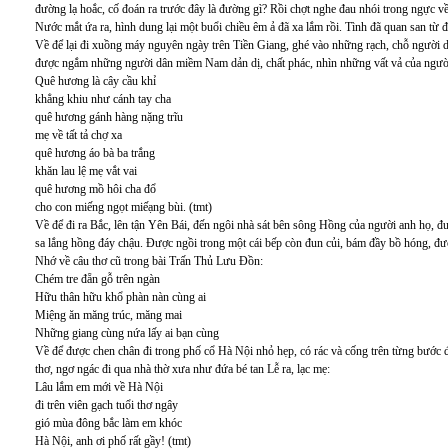
đường lạ hoắc, cố đoán ra trước đây là đường gì? Rồi chợt nghe đau nhói trong ngực 
Nước mắt ứa ra, hình dung lại một buổi chiều êm ả đã xa lắm rồi. Tình đã quan san từ
Về để lại đi xuồng máy nguyên ngày trên Tiền Giang, ghé vào những rạch, chỗ người d
được ngắm những người dân miềm Nam dản dị, chất phác, nhìn những vất vả của ngườ
Quê hương là cây cầu khỉ
khẳng khiu như cánh tay cha
quê hương gánh hàng nặng trĩu
mẹ về tất tả chợ xa
quê hương áo bà ba trắng
khăn lau lệ mẹ vắt vai
quê hương mồ hôi cha đổ
cho con miếng ngọt miếạng bùi. (tmt)
Về để đi ra Bắc, lên tận Yên Bái, đến ngôi nhà sát bên sông Hồng của người anh họ, đ
sa lắng hồng đáy chậu. Được ngồi trong một cái bếp còn đun củi, bám đầy bồ hóng, đ
Nhớ về câu thơ cũ trong bài Trấn Thủ Lưu Đồn:
Chém tre đẵn gỗ trên ngàn
Hữu thân hữu khổ phàn nàn cùng ai
Miệng ăn măng trúc, măng mai
Những giang cùng nứa lấy ai bạn cùng
Về để được chen chân đi trong phố cổ Hà Nội nhỏ hẹp, có rác và cống trên từng bước đi
thơ, ngơ ngác đi qua nhà thờ xưa như đứa bé tan Lễ ra, lạc mẹ:
Lâu lắm em mới về Hà Nội
đi trên viên gạch tuổi thơ ngây
gió mùa đông bắc làm em khóc
Hà Nội, anh ơi phố rất gầy! (tmt)