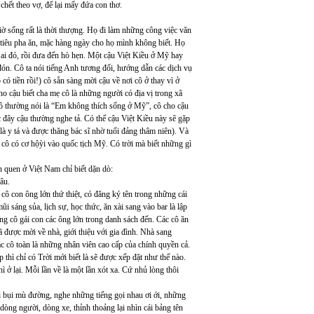
hết theo vợ, để lại mấy đứa con thơ.
iờ sống rất là thời thượng. Họ đi làm những công việc văn
 tiêu pha ăn, mặc hàng ngày cho họ mình không biết. Họ
t ai đó, rồi đưa đến hò hẹn. Một cậu Việt Kiều ở Mỹ hay
đón. Cô ta nói tiếng Anh tương đối, hướng dẫn các dịch vụ
 có tiền rồi!) cô sẵn sàng mời cậu về nơi cô ở thay vì ở
ho cậu biết cha mẹ cô là những người có địa vị trong xã
cô thường nói là “Em không thích sống ở Mỹ”, cô cho cậu
đây cậu thường nghe tả. Có thể cậu Việt Kiều này sẽ gặp
là y tá và được thăng bác sĩ nhờ tuổi đảng thâm niên). Và
à cô có cơ hộỳi vào quốc tịch Mỹ. Có trời mà biết những gì
quen ở Việt Nam chỉ biết dặn dò:
âu.
ô con ông lớn thứ thiệt, có đăng ký tên trong những cái
i sáng sủa, lịch sự, học thức, ăn xài sang vào bar là lập
ng cô gái con các ông lớn trong danh sách đến. Các cô ăn
ã được mời về nhà, giới thiệu với gia đình. Nhà sang
các cô toàn là những nhân viên cao cấp của chính quyền cả.
 thì chỉ có Trời mới biết là sẽ được xếp đặt như thế nào.
 ở lại. Mỗi lần về là một lần xót xa. Cứ nhủ lòng thôi
i bụi mù đường, nghe những tiếng gọi nhau ơi ới, những
a dòng người, dòng xe, thỉnh thoảng lại nhìn cái bảng tên