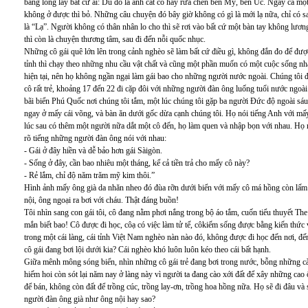
bằng lòng lấy bất cứ ai: Dù đó là anh cắt cỏ hay rửa chén bên Mỹ, bên Úc. Ngay cả một a
không ở được thì bỏ. Những câu chuyện đó bây giờ không có gì là mới lạ nữa, chỉ có
là “Lạ”. Người không có thân nhân lo cho thì sẽ rơi vào bất cứ một bàn tay không lươn
thì còn là chuyện thương tâm, sau đi đến nỗi quốc nhục.
Những cô gái quê lớn lên trong cảnh nghèo sẽ làm bất cứ điều gì, không đắn đo để đượ
tỉnh thì chạy theo những nhu cầu vật chất và cũng một phần muốn có một cuộc sống nhà
hiện tại, nên họ không ngần ngại làm gái bao cho những người nước ngoài. Chúng tôi
cô rất trẻ, khoảng 17 đến 22 đi cặp đôi với những người đàn ông luống tuổi nước ngoà
bãi biển Phú Quốc nơi chúng tôi tắm, một lúc chúng tôi gặp ba người Đức độ ngoài sáu 
ngay ở mấy cái võng, và bàn ăn dưới gốc dừa cạnh chúng tôi. Họ nói tiếng Anh với mấy c
lúc sau có thêm một người nữa dắt một cô đến, họ làm quen và nhập bọn với nhau. Họ
rõ tiếng những người đàn ông nói với nhau:
- Gái ở đây hiền và dễ bảo hơn gái Sàigòn.
- Sống ở đây, cần bao nhiêu một tháng, kể cả tiền trả cho mấy cô này?
- Rẻ lắm, chỉ độ năm trăm mỹ kim thôi.”
Hình ảnh mấy ông già da nhăn nheo đó đùa rỡn dưới biển với mấy cô má hồng còn lấm 
nội, ông ngoại ra bơi với cháu. Thật đáng buồn!
Tôi nhìn sang con gái tôi, cô đang nằm phơi nắng trong bộ áo tắm, cuốn tiểu thuyết The
mắn biết bao! Cô được đi học, côạ có việc làm tử tế, côkiếm sống được bằng kiến thức 
trong một cái làng, cái tỉnh Việt Nam nghèo nàn nào đó, không được đi học đến nơi, đế
cô gái đang bơi lội dưới kia? Cái nghèo khó luôn luôn kéo theo cái bất hạnh.
Giữa mênh mông sóng biển, nhìn những cô gái trẻ đang bơi trong nước, bỗng những càn
hiếm hoi còn sót lại năm nay ở làng này vì người ta đang cào xới đất để xây những cao
để bán, không còn đất để trồng cúc, trồng lay-ơn, trồng hoa hồng nữa. Họ sẽ đi đâu và 
người đàn ông già như ông nội hay sao?