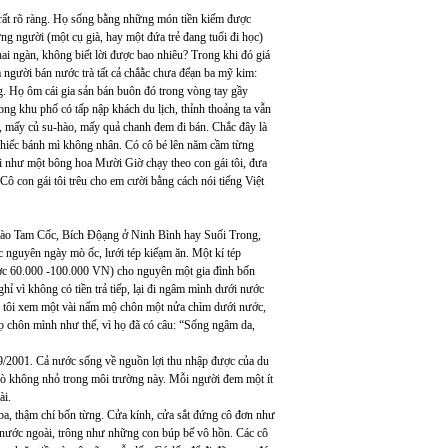
 rất rõ ràng. Họ sống bằng những món tiền kiếm được
ng người (một cụ già, hay một đứa trẻ đang tuổi đi học)
 hai ngàn, không biết lời được bao nhiêu? Trong khi đó giá
người bán nước trà tất cả chắằc chưa đếạn ba mỹ kim:
ừng. Họ ôm cái gia sản bán buôn đó trong vòng tay gầy
g khu phố có tấp nập khách du lịch, thỉnh thoảng ta vẫn
h, mấy củ su-hào, mấy quả chanh đem đi bán. Chắc đây là
 chiếc bánh mì không nhân. Có cô bé lên năm cầm từng
ơi như một bông hoa Mười Giờ chạy theo con gái tôi, đưa
ô con gái tôi trêu cho em cười bằng cách nói tiếng Việt
vào Tam Cốc, Bích Độạng ở Ninh Bình hay Suối Trong,
nguyên ngày mò ốc, lưới tép kiếạm ăn. Một kí tép
ợc 60.000 -100.000 VN) cho nguyên một gia đình bốn
ghỉ vì không có tiền trả tiếp, lại đi ngâm mình dưới nước
g tôi xem một vài nấm mộ chôn một nửa chìm dưới nước,
ọ chôn mình như thế, vì họ đã có câu: “Sống ngâm da,
/2001. Cả nước sống về nguồn lợi thu nhập được của du
rò không nhỏ trong môi trường này. Mỗi người đem một ít
ài.
 ba, thậm chí bốn từng. Cửa kính, cửa sắt đứng cô đơn như
g nước ngoài, trông như những con búp bế vô hồn. Các cô