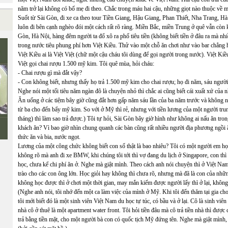
năm trở lại không có bố mẹ đi theo. Chắc trong máu hai cậu, những giọt nào thuộc về
Suốt từ Sài Gòn, đi xe ca theo tour Tiền Giang, Hậu Giang, Phan Thiết, Nha Trang, Hà
luôn đi bên cạnh nghèo đói một cách rất rõ ràng. Miền Bắc, miền Trung ở quê vẫn còn 
Gòn, Hà Nội, hàng đêm người ta đổ xô ra phố tiêu tiền (không biết tiền ở đâu ra mà n
trong nước tiêu phung phí hơn Việt Kiều. Thử vào một chỗ ăn chơi như vào bar chẳng hạn
Việt Kiều ai là Việt Việt (chữ một cậu cháu tôi dùng để gọi người trong nước). Việt Ki
Việt gọi chai rượu 1.500 mỹ kim. Tôi quê mùa, hỏi cháu:
- Chai rượu gì mà đắt vậy?
- Con không biết, nhưng thấy họ trả 1.500 mỹ kim cho chai rượu; họ đi năm, sáu người
Nghe nói một tối tiêu năm ngàn đô là chuyện nhỏ thì chắc ai cũng biết cái xuất xứ của n
Ăn uống ở các tiệm bây giờ cũng đắt hơn gấp năm sáu lần của ba năm trước và không n
từ ba cho đến bẩy mỹ kim. So với ở Mỹ thì rẻ, nhưng với tiền lương của một người tr
tháng) thì làm sao trả được.) Tôi tự hỏi, Sài Gòn bây giờ hình như không ai nấu ăn tro
khách ăn? Vì bao giờ nhìn chung quanh các bàn cũng rất nhiều người địa phương ngồi ăn
thức ăn và bia, nước ngọt.
Lương của một công chức không biết con số thật là bao nhiêu? Tôi có một người em h
không rõ mà anh đi xe BMW, khi chúng tôi tới thì vợ đang du lịch ở Singapore, con t
học, chưa kể chi phí ăn ở. Nghe mà giật mình. Theo cách anh nói chuyện thì ở Việt N
trào cho các con ông lớn. Học giỏi hay không thì chưa rõ, nhưng mà đã là con của nhữn
không học được thì ở chơi một thời gian, may mắn kiếm được người lấy thì ở lại, không 
(Nghe anh nói, tôi nhớ đến một ca làm việc của mình ở Mỹ. Khi tôi đến thăm tại gia 
tôi mới biết đó là một sinh viên Việt Nam du học tự túc, có bầu và ở lại. Cô là sinh 
nhà cô ở thuê là một apartment water front. Tôi hỏi tiền đâu mà cô trả tiền nhà thì được
trả bằng tiền mặt, cho một người bà con có quốc tịch Mỹ đứng tên. Nghe mà giật mình, vì