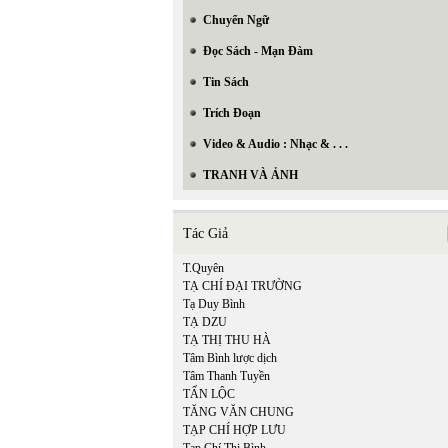
Chuyển Ngữ
Đọc Sách - Mạn Đàm
Tin Sách
Trích Đoạn
Video & Audio : Nhạc & . . .
TRANH VÀ ẢNH
Tác Giả
T.Quyên
TẠ CHÍ ĐẠI TRƯỜNG
Tạ Duy Bình
TẠ DZU
TẠ THỊ THU HÀ
Tâm Bình lược dịch
Tâm Thanh Tuyền
TẤN LỘC
TĂNG VĂN CHUNG
TẠP CHÍ HỢP LƯU