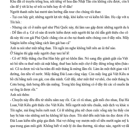
Khu đất cổ truyền trồng hoa, nổi tiếng về hoa đào Nhật Tân còn không cứu được, còn b
cần để ý tới là họ sẽ trôi ra biển hay đi về đâu!
Người thanh niên hai mươi tám hướng dẫn tour cho chúng tôi than:
- Tụi con bây giờ, những người lợi tức thấp, khó kiếm vợ và kiếm bồ lắm. Họ cặp với n
Tôi hỏi.:
- Nhưng các cô ở miền quê như Phú Quốc này, thì làm sao gặp được những người du khá
- Dễ lắm cô ạ. Cứ cô nào đi trước kiếm được một người thì lại chỉ dẫn giới thiệu cho cô
đà này thì con gái Phú Quốc chẳng còn ai cho tụi thanh niên chúng con ở đây nữa. Mấy 
Sàigòn kiếm sống bằng cách làm gái bao cả”
Anh ta nói như một tiếng than. Tôi ngồi im nghe không biết nên an ủi thế nào.
Ở Sàigòn thì gặp mấy người chạy taxi kể lể:
- Cô ơi! Mấy thằng cha Đai Hàn bây giờ nó khôn lắm. Nó sang đây giành giật của Việt 
nó bỏ tiền ra thuê một cái mặt bằng, thuê bao luôn một côợ ở đây đứng trông tiệm (bán
nó. Cô ta được trả vài ba trăm đô một tháng là mừng lắm rồi. Làm ăn một thời gian vài ba 
đường, ôm tiền về nước. Mấy thằng Đài Loan cũng vậạy. Còn mấy ông già Việt Kiều nữa
bồ chỉ bằng tuổi con gái, con dâu mình. Giữ đấy, như một thứ vợ nhỏ, cho một tháng hai
Cơm bưng, tình bưng đến tận miệng. Trong khi ổng không có ở đây thì các cô muốn làm 
sự ổng là được rồi.”
Anh nói thêm:
- Chuyện này đều đều từ nhiều năm nay rồi. Các cô rủ nhau, giắt mối cho nhau, Đại Hàn
Loan,Việt Kiều giới thiệu cho Việt Kiều. Mỗi người một tiêu chuẩn, một dịch vụ khác nh
Tôi nghe, mà lòng buồn ruời ruợi. Có lẽ những phụ nữ chọn cuộc sống này họ thấy còn 
hay bị bán vào những nơi họ không hề lựa chọn. Tôi nhớ đến một bản tin đọc được ở
Đài Loan kiếm tiền giúp gia đình. Hai vợ chồng vay mượn một số tiền mười ngàn mỹ 
qua trung gian môi giới. Không biết vì một lý do đau thương, tủi nhục nào, người vợ đ