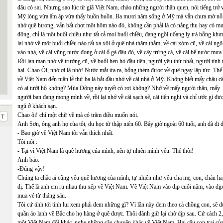
đâu có sai. Nhưng sao lúc từ giã Việt Nam, chào những người thân quen, nói tiếng trở 
Mỹ lòng vừa ấm áp vừa thấy buồn buồn. Ba mươi năm sống ở Mỹ mà vẫn chưa mờ nỗ
nhớ quê hương, vẫn bất chợt một hôm nào đó, không cần phải là có nắng thu hay có m
đông, chỉ là một buổi chiều như tất cả mọi buổi chiều, đang ngồi uốạng ly trà bỗng kh
lại nhớ về một buổi chiều nào rất xa xôi ở quê nhà thăm thẳm, về cái xóm cũ, về cái ngõ
vào nhà, về cái vũng nước đọng ở cái ổ gà đâu đó, về cây trứng cá, về cái bể nước mưa.
Rồi lan man nhớ về trường cũ, về buổi hẹn hò đầu tiên, người yêu thứ nhất, người tình 
hai. Chao Ôi, nhớ ơi là nhớ! Nước mắt ứa ra, bỗng thèm được về quê ngay lập tức. Th
về Việt Nam đến tuần lễ thứ ba là bắt đầu nhớ về cái nhà ở Mỹ. Không biết mấy chậu c
có ai tưới hộ không? Mùa Đông này tuyết có rơi không? Nhớ về mấy người thân, mấy
người bạn đang mong mình về, rồi lại nhớ về cái sạch sẽ, cái tiện nghi và chỉ ước gì đư
ngủ ở khách sạn.
Chao ôi! chỉ một chữ về mà có trăm điều muốn nói.
Anh Sơn, ông anh họ của tôi, du học từ thập niên 60. Bây giờ ngoài 60 tuổi, anh đã đi du
- Bao giờ về Việt Nam tôi vẫn thích nhất.
Tôi nói :
- Tại vì Việt Nam là quê hương của mình, nên tự nhiên mình yêu. Thế thôi!
Anh bảo:
-Đúng vậy!
Chúng ta chắc ai cũng yêu quê hương của mình, tự nhiên như yêu cha mẹ, con, cháu hay
dị. Thế là anh em rủ nhau thu xếp về Việt Nam. Về Việt Nam vào dịp cuối năm, vào dịp t
mua vé từ tháng sáu.
Tôi cứ tính tới tính lui xem phải đem những gì? Vì lần này đem theo cả chồng con, sẽ 
quần áo lạnh về Bắc cho họ hàng ở quê được. Thôi đành giữ lại chờ dịp sau. Cứ cách 2,
một Việt Nam đổi khác, nghe những câu chuyện khác về Việt Nam. Hai cậu con trai của 