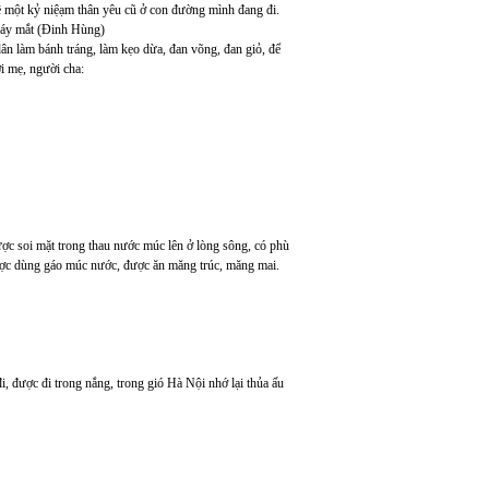
về một kỷ niệạm thân yêu cũ ở con đường mình đang đi.
 đáy mắt (Đinh Hùng)
ân làm bánh tráng, làm kẹo dừa, đan võng, đan giỏ, để
i mẹ, người cha:
ược soi mặt trong thau nước múc lên ở lòng sông, có phù
ược dùng gáo múc nước, được ăn măng trúc, măng mai.
, được đi trong nắng, trong gió Hà Nội nhớ lại thủa ấu