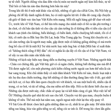
tự tử chết. Người chồng vừa đau đớn vừa bị món nợ mười ngàn mỹ kim hối thúc, tự tử c
Thử hỏi có bản tin nào đau thương hơn bản tin này!
Trong khi đó thì ở một mặt khác của xã hội, những cô gái của cảSài Gòn, Hà Nội bây g
phòng chỉ để lấy danh nghĩa đi làm, họ có một nguồn lợi tức ở đâu đó cung cấp chuyện
rất giỏi về lãnh vực tìm bạn Việt Kiều trên mạng. Mỗi tối ngồi hàng giờ để chat với mộ
Úc, trước khi về Việt Nam, có thể tìm trên mạng cho mình một cô bồ ra tận phi trường 
ăn chơi, cô chỉ bảo tận tình và cho cậu cái cảm tưởng là cô không đến vì tiền của cậu (cô
khách sạn (tình cho không, biếu không), cô hiền lành, chiều chuôỳng hết mình, rồi cô c
hội, cô mời cậu ra Bắc hay lên Đà Lạt, hoặc Nha Trang gặp họ. Trong khi chuyện trò, 
cái cảm tưởng cậu là người may mắn, gặp được một cô không giống những cô mà trước 
ông bố của cô bồ là một Kỹ Sư nhà nước hay một ông bác sĩ thật (Một bác sĩ xuất thân 
cô “không thích sống ở Mỹ đâu” chỉ có nghĩa là cậu lấy cô rồi cậu sẽ ở lại Việt Nam, v
sẽ sẩy ra sau tấm màn sân khấu này.
Những vở kịch này hiện nay đang diễn ra thường xuyên ở Việt Nam. Những người thân 
- Cháu coi chừng đấy, gái Việt bây giờ có cả ngàn chiêu, không biết đường nào mà đỡ đ
Tôi được nghe kể, còn một phương cách kiếm chồng nước ngoài cao hơn thế nữa là các c
bar sang trọng. Khi chủ nhân thấy có một đám khách Việt Kiều trẻ nào, thuộc loại mặt mũ
tức họ thu dọn chiến trường, dẹp hết những cô tầm thường đang làm việc ở đó, gọi nhữ
nói lịch sự, có học đến làm quen chuyện trò với khách, và sau một buổi tối, nhiều cậu đ
trọng, có xe hơi, và tài xế riêng, cha mẹ niềm nở đón tiếp. Hỏi ra thì được biết cha mẹ 
Những cậu được mời này, chắc chắn sẽ quay lại và kết thân cùng cô gái. Mọi việc kế tiếp
Ôi! Những chuyện quê nhà thì nói sao cho hết. Chuyện vui thì qua mau, chuyện buồn thì
không về nữa. Thế mà một hai năm sau, nguôi ngoai một chút lại thu xếp quay về.
Về Sài Gòn để được chen lách giữa những đám xe cộ, nhất là xe gắn máy. Để nhìn khó
tiếng rao hàng, hòa vào giữa tiếng xe nổ, tiếng còi xe inh ỏi. Để trong lúc chen lấn giữ