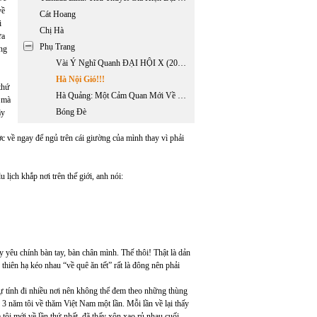
về
Cát Hoang
i
Chị Hà
ưa
Phụ Trang
ựng
Vài Ý Nghĩ Quanh ĐẠI HỘI X (2006) ĐẢNG CỘNG SẢN VIỆT NAM
Hà Nội Gió!!!
thứ
Hà Quảng: Một Cảm Quan Mới Về Hiện Thực Và Lịch Sử.
ế mà
Bóng Đè
ây
ợc về ngay để ngủ trên cái giường của mình thay vì phải
 lịch khắp nơi trên thế giới, anh nói:
 yêu chính bàn tay, bàn chân mình. Thế thôi! Thật là dản
hiên hạ kéo nhau “về quê ăn tết” rất là đông nên phải
dự tính đi nhiều nơi nên không thể đem theo những thùng
 3 năm tôi về thăm Việt Nam một lần. Mỗi lần về lại thấy
tôi mới về lần thứ nhất, đã thấy xôn xao rủ nhau cuối