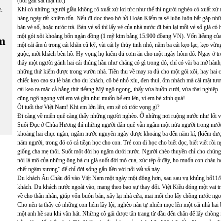
(bởi gần sát mặt hồ.)
Khi có những người giầu không rõ xuất xứ lợi tức như thế thì người nghèo có xuất xứ
ữ:
hàng ngày rất khiêm tốn. Nếu đi dọc theo bờ hồ Hoàn Kiếm ta sẽ luôn luôn bắt gặp nhữ
bán vé số, hoặc nước trà. Bán vé số thì lấy vé của nhà nước đi bán lại mỗi vé số giá có
một gói xôi khoảng bốn ngàn đồng (1 mỹ kim bằng 15.900 đồạng VN). Vốn liếạng của 
m
một cái ấm ủ trong cái khăn cũ kỹ, vài cái ly thủy tinh nhỏ, năm ba cái kẹo lạc, kẹo v
guộc, mời khách bên hồ. Hy vọng họ kiếm đủ cơm ăn cho một ngày hôm đó. Ngay ở tron
thấy một người gánh hai cái thúng hầu như chẳng có gì trong đó, chỉ có vài ba mớ hàn
những thứ kiếm được trong vườn nhà. Tiền thu về may ra đủ cho một gói xôi, hay hai
chiếc kẹo cao su lẻ bán cho du khách, cô bé nhỏ xíu, đen thui, ốm nhách mà cái mặt tư
cái kẹo ra mặc cả bằng thứ tiếạng Mỹ ngô ngọng, thấy vừa buồn cười, vừa tộại nghiệp. C
cũng ngô ngọng với em và gần như muốn bế em lên, vì em bé xinh quá!
Ôi tuổi thơ Việt Nam! Khi em lớn lên, em sẽ có ước vọng gì?
Đi càng về miền quê càng thấy những người nghèo. Ở những nơi ruộng nước như lối 
Suối Đục ở Chùa Hương thì những người dân quê vẫn ngâm một nửa người trong nước 
khoảng hai chục ngàn, ngâm nước nguyên ngày được khoảng ba đến năm kí, (kiếm đư
năm người, trong đó có cả tiềạn học cho con. Trẻ con đi học cho biết đọc, biết viết rồi n
giống cha mẹ thôi. Suốt một đời họ ngâm dưới nước. Người chèo thuyền chỉ cho chún
nói là mộ của những ông bà cụ già suốt đời mò cua, xúc tép ở đây, họ muốn con cháu h
chết ngâm xương” để chỉ đời sống gắn liền với nỗi vất vả này.
Du khách Âu Châu đổ vào Việt Nam một ngày một đông hơn, sau sau vụ khủng bố11/9
khách. Du khách nước ngoài vào, mang theo bao sự thay đổi. Việt Kiều đóng một vai t
về cho thân nhân, giúp vốn buôn bán, xây lại nhà cửa, mai mối cho lấy chồng nước ngo
Cho nên ta thấy có những con hẻm lầy lội, nghèo nàn tự nhiên mọc lên một cái nhà hai
một anh hề sau khi vãn hát. Những cô gái được tân trang từ đầu đến chân để lấy chồn