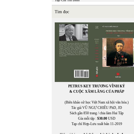
Tạp Chí Thi Bình
TCHL
THẠCH ĐÀ
Tìm đọc
THÁI BẢO
THÁI BÌNH
THÁI THANH
Thái Tú Hạp
THÁI UYÊN
Thái Vĩnh Khiêm (chuyển ngữ)
THẬN NHIÊN
THANH TRÚC
THANH TÙNG
THÀNH VĂN
THẢO HOÀN
Thế Dũng
THẾ GIANG
PETRUS KEY TRƯƠNG VĨNH KÝ
THẾ PHONG
& CUỘC XÂM LĂNG CỦA PHÁP
Thể Thao & Văn Hóa
Thể Thao Văn Hóa
(Biên khảo sử học Việt Nam xã hội văn hóa.)
THẾ UYÊN
Tác giả VŨ NGỰ CHIÊU PhD, JD
THIÊN DI
Sách gần 850 trang / chia làm Hai Tập
thơ
Gía mỗi tập :
$30.00
USD
THỌ MÂN
Tạp chí Hợp-Lưu xuất bản 11-2019
THU HƯƠNG
Thu Nguyễn