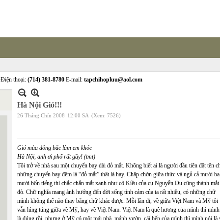
Điện thoại:
(714) 381-8780
E-mail:
tapchihopluu@aol.com
Hà Nội Gió!!!
26 Tháng Chín 2008
12:00 SA
(Xem: 7526)
Gió mùa đông bắc làm em khóc
Hà Nội, anh ơi phố rất gầy! (tmt)
Tôi trở về nhà sau một chuyến bay dài đỏ mắt. Không biết ai là người đầu tiên đặt tên c
những chuyến bay đêm là “đỏ mắt” thật là hay. Chập chờn giữa thức và ngủ cả mười ba
mười bốn tiếng thì chắc chắn mắt xanh như cô Kiều của cụ Nguyễn Du cũng thành mắt
đỏ. Chữ nghĩa mang ảnh hưởng đến đời sống tình cảm của ta rất nhiều, có những chữ
mình không thể nào thay bằng chữ khác được. Mỗi lần đi, về giữa Việt Nam và Mỹ tôi
vẫn lúng túng giữa về Mỹ, hay về Việt Nam. Việt Nam là quê hương của mình thì mình
là đúng rồi, nhưng ở Mỹ có một mái nhà, mảnh vườn, cái bếp của mình thì mình nói là 