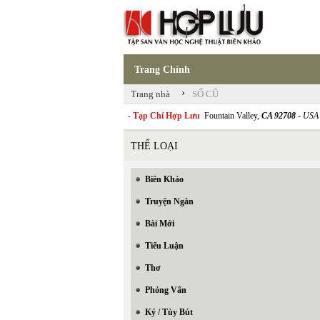
Trang Chính
›
Trang nhà
SỐ CŨ
- Tạp Chí Hợp Lưu
Fountain Valley,
CA 92708
- USA
THỂ LOẠI
Biên Khảo
Truyện Ngắn
Bài Mới
Tiểu Luận
Thơ
Phỏng Vấn
Ký / Tùy Bút