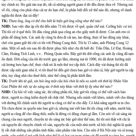
túy chính trị. Họ giải tán trại đó, tất cả những người giam ở đó đều được đưa về. Nhưng mà
về rồi, cũng còn phải chịu cái tự do hạn chế, bị phân biệt đối xử thế nào đó, nhưng về danh
nghĩa thì được đại xá đấy!
TK:
Thưa ông, ông có thể cho biết là hiện giờ ông sống như thế nào?
NHĐ:
Sau việc đàn áp rồi thì đến năm 73 tôi được về quê, quản chế mà. Cưỡng bức cư trú.
Thì tôi cứ ở quê thôi. Đi đâu cũng phải qua công an cho giấy mới đi được. Còn anh em có
phần dễ dàng hơn. Các anh ấy cũng bị đưa đi cải tạo, lao động, thực tế lao động này khác,
chứ còn giam giữ thì chỉ có tôi với Phùng Cung thôi. Tôi bị 15 năm, anh Phùng Cung 12
năm. Một số anh em sau đó đã được phục hồi như chị đã biết đó: Trần Dần, Lê Đạt, Hoàng
Cầm, Hoàng Tích Linh, v.v... Phùng Quán nữa. Bây giờ thì đời sống các anh ấy cũng đã tạm
ổn định. Đời sống của tôi thì trước gay go lắm, nhưng mà từ 1990, tôi đã được hưởng một
cái lương hưu hạn chế, thực chất nó là một thứ trợ cấp thôi. Cách đây vài tháng thì tôi đã
được cấp một gian nhà ở, vì tôi thuở bé đến giờ chưa bao giờ có nhà cả, bây giờ người ta cấp
nhà, tuy rằng nhà cho thuê thôi, như thế cũng là phấn khởi lắm.
TK:
Trước khi từ giã, xin hỏi ông một câu hỏi chót là nếu so sánh với thời kỳ Nhân Văn
Giai Phẩm thì việc tự do sáng tác ở thời này khác với thời kỳ ấy như thế nào?
NHĐ:
Chị hỏi về việc sáng tác, thì riêng phần tôi, bây giờ tôi cũng có thể viết sách báo
được, người ta cũng kiểm duyệt rất chặt chẽ. Nhưng nếu mình viết khéo, mình viết cho đúng
với đường lối chính sách thì người ta cũng có thể in cho đấy. Có khả năng người ta in cho.
Tôi chưa được in quyển nào bao giờ cả, nhưng mà viết báo thì tôi cũng viết năm, mười bài,
người ta cũng để cho đăng thôi, miễn là đừng có động chạm gì lắm. Còn nói về cái sáng tác
chung của mọi người, chuyện tự do sáng tác bây giờ như thế nào, thì tôi nói thật với chị là
cái nguyên tắc chuyên chính vô sản, nguyên tắc của một nhà nước xã hội chủ nghĩa là quản
lý rất chặt những sản phẩm tinh thần, sảm phẩm văn hóa. Cho nên ở Hà Nội này và cả trong
nước, văn nghệ sĩ mà viết lách như thế là có hai cơ quan giám sát để người ta sàng lọc, người