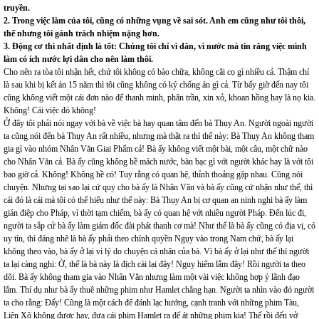
truyền.
2. Trong việc làm của tôi, cũng có những vụng về sai sót. Anh em cũng như tôi thôi,
thế nhưng tôi gánh trách nhiệm nặng hơn.
3. Động cơ thì nhất định là tốt: Chúng tôi chỉ vì dân, vì nước mà tin rằng việc mình
làm có ích nước lợi dân cho nên làm thôi.
Cho nên ra tòa tôi nhận hết, chứ tôi không có bào chữa, không cãi cọ gì nhiều cả. Thậm chí
là sau khi bị kết án 15 năm thì tôi cũng không có ký chống án gì cả. Từ bấy giờ đến nay tôi
cũng không viết một cái đơn nào để thanh minh, phân trần, xin xỏ, khoan hồng hay là nọ kia.
Không! Cái việc đó không!
Ở đây tôi phải nói ngay với bà về việc bà hay quan tâm đến bà Thụy An. Người ngoài người
ta cũng nói đến bà Thụy An rất nhiều, nhưng mà thật ra thì thế này: Bà Thụy An không tham
gia gì vào nhóm Nhân Văn Giai Phẩm cả! Bà ấy không viết một bài, một câu, một chữ nào
cho Nhân Văn cả. Bà ấy cũng không hề mách nước, bàn bạc gì với người khác hay là với tôi
bao giờ cả. Không! Không hề có! Tuy rằng có quan hệ, thỉnh thoảng gặp nhau. Cũng nói
chuyện. Nhưng tại sao lại cứ quy cho bà ấy là Nhân Văn và bà ấy cũng cứ nhận như thế, thì
cái đó là cái mà tôi có thể hiểu như thế này: Bà Thụy An bị cơ quan an ninh nghi bà ấy làm
gián điệp cho Pháp, vì thời tạm chiếm, bà ấy có quan hệ với nhiều người Pháp. Đến lúc đi,
người ta sắp cử bà ấy làm giám đốc đài phát thanh cơ mà! Như thế là bà ấy cũng có địa vị, có
uy tín, thì đáng nhẽ là bà ấy phải theo chính quyền Ngụy vào trong Nam chứ, bà ấy lại
không theo vào, bà ấy ở lại vì lý do chuyện cá nhân của bà. Vì bà ấy ở lại như thế thì người
ta lại càng nghi: Ờ, thế là bà này là địch cài lại đây! Nguy hiểm lắm đây! Rồi người ta theo
dõi. Bà ấy không tham gia vào Nhân Văn nhưng làm một vài việc không hợp ý lãnh đạo
lắm. Thí dụ như bà ấy thuê những phim như Hamlet chẳng hạn. Người ta nhìn vào đó người
ta cho rằng: Đấy! Cũng là một cách để đánh lạc hướng, cạnh tranh với những phim Tàu,
Liên Xô không được hay, đưa cái phim Hamlet ra để át những phim kia! Thế rồi đến vở