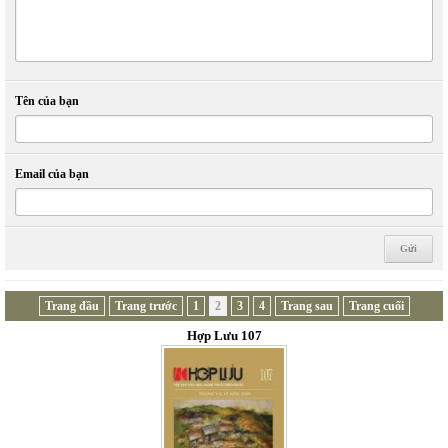
Tên của bạn
Email của bạn
Trang đầu
Trang trước
1
2
3
4
Trang sau
Trang cuối
Hợp Lưu 107