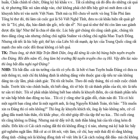
huấn, Chấn chỉnh tổ chức, Đăng ký hộ khẩu v.v... Tất cả những cái đó đều do những cái quá
tả, từ phương Bắc nó xâm nhập vào, chứ không phải chờ đến bây giờ nó mới đem cái tả
khuynh hữu trí vào nước Việt Nam. Thời mà cụ Hồ chưa về nước và ông Trần Phú làm
Tổng bí thư đó, thì làm cái cuộc gọi là Sô Viết Nghệ Tĩnh, đưa ra cái khẩu hiện rất quái gở
tức là "Trí, phú, địa, hào đánh tận gốc, trốc tận rễ". Nó quá tả như thế thì còn làm sao giành
được độc lập! Như thế là chia rẽ dân tộc. Lúc bấy giờ chúng tôi cũng cảnh giác, chúng tôi
theo đảng cộng sản nhưng chống chủ nghĩa Staline và chống chủ nghĩa Mao Trạch Đông.
Nhưng rất tiếc là lúc bấy giờ, thế lực của Liên Sô rất mạnh, áp lực của Trung Quốc cũng rất
mạnh cho nên cuộc đối thoại không có kết quả.
TK:
Thưa ông, từ thời Mặt Trận Bình Dân, ông đã từng là cán bộ hùng biện tuyên truyền
cho Đảng. Rồi đến năm 45, ông làm bộ trưởng Bộ tuyên truyền cho cụ Hồ. Vậy đến lúc nào
thì ông bắt đầu nghi ngờ Đảng?
NHĐ:
Tôi bắt đầu -cái tin tưởng của tôi có yếu đi- là bởi vì ban Tuyên huấn Đảng có đưa ra
một thông tri, một chỉ thị khẳng định là những đảng viên thuộc giai cấp tiểu tư sản không
đáng tin cậy lắm, phải cảnh giác. Thì tôi rất buồn. Theo đó mấy tháng, thì có một cuộc chỉnh
huấn. Trước khi vào chỉnh huấn, tôi biết rằng, tôi sẽ bộc lộ cái thành phần của tôi, tức là tiểu
tư sản trí thức. Tôi sẽ phải nhận không biết bao nhiêu là khuyết điểm, do cái thành phần tiểu
tư sản bấp bênh dao động nọ kia... Tôi có ý cũng như là giận dỗi, chán nản đó. Tôi có hỏi
một người bạn cũng như là một người anh, là ông Nguyễn Khánh Toàn, tôi bảo: "Tôi muốn
xin ra Đảng thì có nên không?" Thì ông ấy khuyến khích tôi, ông ấy bảo không nên, cứ cố
gắng đấu tranh bản thân, rồi khắc phục, rồi nhờ giúp đỡ của tập thể nọ kia... Thì cuối cùng
tôi cũng không ra Đảng. Nhưng mà từ đấy trở đi, tinh thần hăng hái của tôi cũng kém đi
nhiều. Đến khi có Cải cách ruộng đất thì tôi không đồng ý tí nào, nhưng mà kỷ luật lúc bấy
giờ nghiêm ngặt lắm. Bất cứ ai có lời nói, việc làm, cử chỉ, hay một thái độ tỏ rằng không
đồng tình -chẳng nói là không đồng tình về việc lớn là Cải cách ruộng đất đâu- mà chỉ không