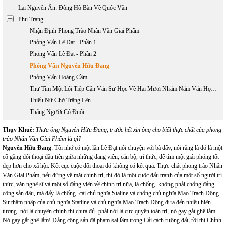
Lại Nguyên Ân: Đông Hồ Bàn Về Quốc Văn
Phụ Trang
Nhận Định Phong Trào Nhân Văn Giai Phẩm
Phỏng Vấn Lê Đạt - Phần 1
Phỏng Vấn Lê Đạt - Phần 2
Phỏng Vấn Nguyễn Hữu Đang
Phỏng Vấn Hoàng Cầm
Thử Tìm Một Lối Tiếp Cận Văn Sử Học Về Hai Mươi Nhăm Năm Văn Học Việt Nam Hải Ngoại 1975 - 2000
Thiếu Nữ Chờ Trăng Lên
Thằng Người Có Đuôi
Thụy Khuê:
Thưa ông Nguyễn Hữu Đang, trước hết xin ông cho biết thực chất của phong
trào Nhân Văn Giai Phẩm là gì?
Nguyễn Hữu Đang
: Tôi nhớ có một lần Lê Đạt nói chuyện với bà đấy, nói rằng là đó là một
cố gắng đối thoại đầu tiên giữa những đảng viên, cán bộ, trí thức, để tìm một giải phóng tốt
đẹp hơn cho xã hội. Kết cục cuộc đối thoại đó không có kết quả. Thực chất phong trào Nhân
Văn Giai Phẩm, nếu đứng về mặt chính trị, thì đó là một cuộc đấu tranh của một số người trí
thức, văn nghệ sĩ và một số đảng viên về chính trị nữa, là chống -không phải chống đảng
cộng sản đâu, mà đấy là chống- cái chủ nghĩa Staline và chống chủ nghĩa Mao Trạch Đông.
Sự thâm nhập của chủ nghĩa Statline và chủ nghĩa Mao Trạch Đông đưa đến nhiều hiện
tượng -nói là chuyên chính thì chưa đủ- phải nói là cực quyền toàn trị, nó gay gắt ghê lắm.
Nó gay gắt ghê lắm! Đảng cộng sản đã phạm sai lầm trong Cải cách ruộng đất, rồi thì Chỉnh