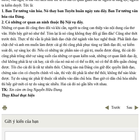
ta kiểm duyệt. Tức là:
1. Ban Tư tưởng văn hóa. Nó thay ban Tuyên huấn ngày xưa đấy. Ban Tư tưởng văn
hóa của Đảng.
2. Có những cơ quan an ninh thuộc Bộ Nội vụ đấy.
Những cơ quan đó cũng theo dõi và khi cần, người ta cũng can thiệp vào nội dung của thơ
văn. Hiện bây giờ nó như thế. Tóm lại là nó cũng không thay đổi gì lắm đâu! Cũng như thời
trước thôi. Thực tế thì vẫn là phải lãnh đạo chặt chẽ ngành văn học nghệ thuật. Phải lãnh đạo
chặt chẽ và anh em muốn làm được cái gì thì cũng phải phục tùng sự lãnh đạo đó, sự kiểm
soát đó, sự sàng lọc đó. Nếu có những tác phẩm nào có giá trị, muốn được dùng, thì cái đó
cũng phải trông nhờ sự sáng suốt của những cơ quan kiểm soát, những cơ quan lãnh đạo ấy,
chứ không phải là tự cái hay, cái tốt của nó mà nó có thể ra đời, nó có thể đi đến quần chúng
được. Tôi cho cái đó là rất tự nhiên thôi. Chừng nào mà Đảng còn giữ độc quyền lãnh đạo,
chừng nào còn có chuyên chính vô sản, thì việc đó phải là như thế thôi, không thể nào khác
được. Tự do sáng tác phải lệ thuộc rất nhiều vào dân chủ hóa. Bao giờ có dân chủ hóa nhiều
thì bấy giờ mới có tự do sáng tác nhiều. Hai cái đó nó gắn liền với nhau.
TK:
Xin cám ơn ông Nguyễn Hữu Đang.
Thụy Khuê thực hiện
Trước
Sau
Gửi ý kiến của bạn