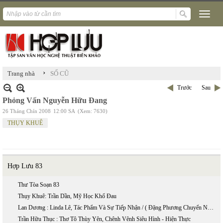
›
Trang nhà
SỐ CŨ
Trước
Sau
Phỏng Vấn Nguyễn Hữu Đang
26 Tháng Chín 2008
12:00 SA
(Xem: 7630)
THỤY KHUÊ
Hợp Lưu 83
Thư Tòa Soạn 83
Thụy Khuê: Trần Dần, Mỹ Học Khổ Đau
Lan Dương : Linda Lê, Tác Phẩm Và Sự Tiếp Nhận / ( Đặng Phương Chuyển Ngữ):
Trần Hữu Thục : Thơ Tô Thùy Yên, Chênh Vênh Siêu Hình - Hiện Thực