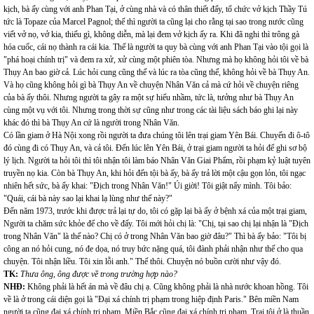
kịch, bà ấy cùng với anh Phan Tại, ở cùng nhà và có thân thiết đấy, tổ chức vở kịch Thầy Tú
tức là Topaze của Marcel Pagnol; thế thì người ta cũng lại cho rằng tại sao trong nước cũng
viết vở nọ, vở kia, thiếu gì, không diễn, mà lại đem vở kịch ấy ra. Khi đã nghi thì trông gà
hóa cuốc, cái nọ thành ra cái kia. Thế là người ta quy bà cùng với anh Phan Tại vào tội gọi là
"phá hoại chính trị" và đem ra xử, xử cùng một phiên tòa. Nhưng mà họ không hỏi tôi về bà
Thụy An bao giờ cả. Lúc hỏi cung cũng thế và lúc ra tòa cũng thế, không hỏi về bà Thụy An.
Và họ cũng không hỏi gì bà Thụy An về chuyện Nhân Văn cả mà cứ hỏi về chuyện riêng
của bà ấy thôi. Nhưng người ta gây ra một sự hiểu nhầm, tức là, tưởng như bà Thụy An
cùng một vụ với tôi. Nhưng trong thời sự cũng như trong các tài liệu sách báo ghi lại này
khác đó thì bà Thụy An cứ là người trong Nhân Văn.
Có lần giam ở Hà Nội xong rồi người ta đưa chúng tôi lên trại giam Yên Bái. Chuyến đi ô-tô
đó cùng đi có Thụy An, và cả tôi. Đến lúc lên Yên Bái, ở trại giam người ta hỏi để ghi sơ bộ
lý lịch. Người ta hỏi tôi thì tôi nhận tôi làm báo Nhân Văn Giai Phẩm, rồi phạm kỷ luật tuyên
truyền nọ kia. Còn bà Thụy An, khi hỏi đến tội bà ấy, bà ấy trả lời một cậu gọn lỏn, tôi ngạc
nhiên hết sức, bà ấy khai: "Địch trong Nhân Văn!" Úi giời! Tôi giật nẩy mình. Tôi bảo:
"Quái, cái bà này sao lại khai lạ lùng như thế này?"
Đến năm 1973, trước khi được trả lại tự do, tôi có gặp lại bà ấy ở bệnh xá của một trại giam,
Người ta chăm sức khỏe để cho về đấy. Tôi mới hỏi chị là: "Chị, tại sao chị lại nhận là "Địch
trong Nhân Văn" là thế nào? Chị có ở trong Nhân Văn bao giờ đâu?" Thì bà ấy bảo: "Tôi bị
công an nó hỏi cung, nó đe dọa, nó truy bức nặng quá, tôi đành phải nhận như thế cho qua
chuyện. Tôi nhận liều. Tôi xin lỗi anh." Thế thôi. Chuyện nó buồn cười như vậy đó.
TK:
Thưa ông, ông được về trong trường hợp nào?
NHĐ:
Không phải là hết án mà về đâu chị ạ. Cũng không phải là nhà nước khoan hồng. Tôi
về là ở trong cái diện gọi là "Đại xá chính trị phạm trong hiệp định Paris." Bên miền Nam
người ta cũng đại xá chính trị phạm. Miền Bắc cũng đại xá chính trị phạm. Trại tôi ở là thuần