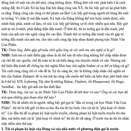
đồng tình về một vài chi tiết nhỏ, cũng không được. Đồng thời với việc phát hiện Cải cách
ruộng đất, thì ở Liên Xô lại họp Đại hội đảng cộng sản XX, thì lúc bấy giờ nó lại phát hiện
ra rằng: Đảng cộng sản cũng có thể phạm sai lầm! Lúc bấy giờ trong người tôi bùng lên một
tư tưởng: Vì chân lý mà đấu tranh. Kỷ luật của Đảng không thể trói buộc mình được, nếu
mình thấy phải, mình cứ làm, cứ nói. Lúc bấy giờ không sợ tổ chức nhiều quá nữa. Bấy giờ
mới tự tin ở mình, phải thẳng thắn đấu tranh. Ở thời đó, thì tư tưởng gọi là đấu tranh, phê
bình của anh em văn nghệ cũng lên cao lắm. Thành thử tư tưởng đấu tranh của tôi gặp tư
tưởng đấu tranh của anh em, cho nên cuối cùng tập hợp nhau thành phong trào Nhân Văn
Giai Phẩm.
TK:
Thưa ông, điểm gặp gỡ mấu chốt giữa ông và các anh em văn nghệ sĩ là gì?
NHĐ:
Anh em có một điểm gặp nhau là dù thế nào đi nữa cũng không thể chấp nhận được
cái chế độ cực quyền, chế độ toàn trị là cái biến dạng của chuyên chính vô sản. Nhưng mà
thể hiện đấu tranh để chống lại chủ nghĩa Mao hay chủ nghĩa Staline sẽ cụ thể ra bằng cái gì?
Thì cuối cùng cũng chỉ có vấn đề là: Tự do sáng tác, tức là không chấp nhận chủ nghĩa xã
hội của Staline Zhdanov đẻ ra mà trái lại cũng vẫn muốn thể hiện cái hiện thực phê bình như
là ở thế kỷ XIX ở phương Tây như là những Balzac, Flaubert, rồi Maupassant, rồi Hugo,
Stendhal... lúc bấy giờ anh em tha thiết lắm.
TK:
Thưa ông, rút cục vụ án Nhân Văn Giai Phẩm đã kết thúc ra sao? Ông và các bạn đã
trải qua những giai đoạn như thế nào?
NHĐ:
Thì tất nhiên tôi là người -tiếng bấy giờ gọi là "đầu sỏ trong cái bọn Nhân Văn Giai
Phẩm"- thì tôi bị bắt giữ và đưa ra tòa. Ra tòa thì họ buộc cho cái tội là "phá hoại về chính
trị". Lúc đầu thì đề ra phạm kỷ luật tuyên truyền, nhưng phạm kỷ luật tuyên truyền thì nhẹ
lắm, mà thêm một cái là "phá hoại về chính trị" thì tội đó rất nặng. Ở trước tòa án thì tôi nhận
mấy điểm như thế này:
1. Tôi có phạm kỷ luật của Đảng và của nhà nước về phương diện gọi là tuyên