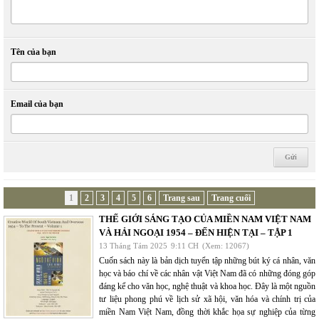
Tên của bạn
Email của bạn
1
2
3
4
5
6
Trang sau
Trang cuối
THẾ GIỚI SÁNG TẠO CỦA MIỀN NAM VIỆT NAM
VÀ HẢI NGOẠI 1954 – ĐẾN HIỆN TẠI – TẬP 1
13 Tháng Tám 2025
9:11 CH
(Xem: 12067)
Cuốn sách này là bản dịch tuyển tập những bút ký cá nhân, văn
học và báo chí về các nhân vật Việt Nam đã có những đóng góp
đáng kể cho văn học, nghệ thuật và khoa học. Đây là một nguồn
tư liệu phong phú về lịch sử xã hội, văn hóa và chính trị của
miền Nam Việt Nam, đồng thời khắc họa sự nghiệp của từng