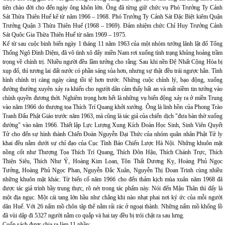
tiên chào đời cho đến ngày ông khôn lớn. Ông đã từng giữ chức vụ Phó Trưởng Ty Cảnh
Sát Thừa Thiên Huế kể từ năm 1966 – 1968. Phó Trưởng Ty Cảnh Sát Đặc Biệt kiêm Quận
Trưởng Quận 3 Thừa Thiên Huế (1968 – 1969). Đảm nhiệm chức Chỉ Huy Trưởng Cảnh
Sát Quôc Gia Thừa Thiên Huế từ năm 1969 – 1975.
Kể từ sau cuộc binh biến ngày 1 tháng 11 năm 1963 của một nhóm tướng lãnh lật đổ Tổng
Thống Ngô Đình Diệm, đã vô tình xô đẩy miền Nam rơi xuống tình trạng khủng hoảng trầm
trọng về chính trị. Nhiều người đều lầm tưởng cho rằng: Sau khi nền Đệ Nhất Cộng Hòa bị
xụp đổ, thì tương lai đất nước có phần sáng sủa hơn, nhưng sự thật đều trái ngược hẳn. Tình
hình chính trị càng ngày càng tồi tệ hơn trước. Những cuộc chỉnh lý, bạo động, xuống
đường thường xuyên xảy ra khiến cho người dân cảm thấy bất an và mất nìềm tin tưởng vào
chính quyền đương thời. Nghiêm trọng hơn hết là những vụ biến động xảy ra ở miền Trung
vào năm 1966 do thượng tọa Thích Trí Quang khởi xướng. Ông là linh hồn của Phong Trào
Tranh Đấu Phật Giáo trước năm 1963, mà cũng là tác giả của chiến dịch "đưa bàn thờ xuống
đường" vào năm 1966. Thiết lập Lực Lượng Xung Kích Đoàn Học Sinh, Sinh Viên Quyết
Tử cho đến sự hình thành Chiến Đoàn Nguyễn Đại Thức của nhóm quân nhân Phật Tử ly
khai đều nằm dưới sự chỉ đạo của Cục Tình Báo Chiến Lược Hà Nội. Những khuôn mặt
nồng cốt như Thượng Tọa Thích Trí Quang, Thích Đôn Hậu, Thích Chánh Trực, Thích
Thiện Siêu, Thích Như Ý, Hoàng Kim Loan, Tôn Thất Dương Kỵ, Hoàng Phủ Ngọc
Tưởng, Hoàng Phủ Ngọc Phan, Nguyễn Đắc Xuân, Nguyễn Thị Đoan Trinh cùng nhiều
những khuôn mặt khác. Từ biến cố năm 1966 cho đến thảm kịch mùa xuân năm 1968 đã
được tác giả trình bầy trung thực, rõ nét trong tác phẩm này. Nói đến Mậu Thân thì đấy là
một địa ngục. Một cái tang lớn hầu như chẳng khi nào nhạt phai nơi ký ức của mỗi người
dân Huế. Với 26 nấm mồ chôn tập thể nằm rải rác ở ngoại thành. Những nấm mồ khổng lồ
đã vùi dập đi 5327 người nằm co quắp và hai tay đều bị trói chặt ra sau lưng.
Cuốn sách được chia ra làm 11 phần: