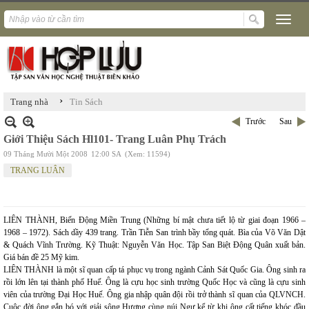
›
Trang nhà
Tin Sách
Trước
Sau
Giới Thiệu Sách Hl101- Trang Luân Phụ Trách
09 Tháng Mười Một 2008
12:00 SA
(Xem: 11594)
TRANG LUÂN
LIÊN THÀNH, Biến Động Miền Trung (Những bí mật chưa tiết lộ từ giai đoạn 1966 –
1968 – 1972). Sách dầy 439 trang. Trần Tiễn San trình bầy tổng quát. Bìa của Võ Văn Dật
& Quách Vĩnh Trường. Kỹ Thuật: Nguyễn Văn Học. Tập San Biệt Động Quân xuất bản.
Giá bán đề 25 Mỹ kim.
LIÊN THÀNH là một sĩ quan cấp tá phục vụ trong ngành Cảnh Sát Quốc Gia. Ông sinh ra
rồi lớn lên tại thành phố Huế. Ông là cựu học sinh trường Quốc Học và cũng là cựu sinh
viên của trường Đại Học Huế. Ông gia nhập quân đội rồi trở thành sĩ quan của QLVNCH.
Cuộc đời ông gắn bó với giải sông Hương cùng núi Ngự kể từ khi ông cất tiếng khóc đầu