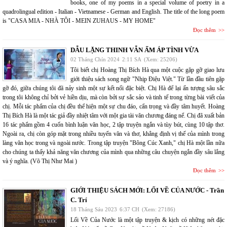
books, one of my poems in a special volume of poetry in a
quadrolingual edition - Italian - Vietnamese - German and English. The title of the long poem
is "CASA MIA - NHÀ TÔI - MEIN ZUHAUS - MY HOME"
Đọc thêm
DẪU LẶNG THINH VẪN ẤM ÁP TÌNH VỪA
02 Tháng Chín 2024
2:11 SA
(Xem: 25206)
Tôi biết chị Hoàng Thị Bích Hà qua một cuộc gặp gỡ giao lưu
giới thiệu sách song ngữ "Nhịp Điệu Việt." Từ lần đầu tiên gặp
gỡ đó, giữa chúng tôi đã nảy sinh một sự kết nối đặc biệt. Chị Hà để lại ấn tượng sâu sắc
trong tôi không chỉ bởi vẻ hiền dịu, mà còn bởi sự sắc sảo và tinh tế trong từng bài viết của
chị. Mỗi tác phẩm của chị đều thể hiện một sự chu đáo, cẩn trọng và đầy tâm huyết. Hoàng
Thị Bích Hà là một tác giả đầy nhiệt tâm với một gia tài văn chương đáng nể. Chị đã xuất bản
16 tác phẩm gồm 4 cuốn bình luận văn học, 2 tập truyện ngắn và tùy bút, cùng 10 tập thơ.
Ngoài ra, chị còn góp mặt trong nhiều tuyển văn và thơ, khẳng định vị thế của mình trong
làng văn học trong và ngoài nước. Trong tập truyện "Bông Cúc Xanh," chị Hà một lần nữa
cho chúng ta thấy khả năng văn chương của mình qua những câu chuyện ngắn đầy sâu lắng
và ý nghĩa. (Võ Thị Như Mai )
Đọc thêm
GIỚI THIỆU SÁCH MỚI: LỐI VỀ CỦA NƯỚC - Trần
C. Trí
18 Tháng Sáu 2023
6:37 CH
(Xem: 27186)
Lối Về Của Nước là một tập truyện & kịch có những nét đặc