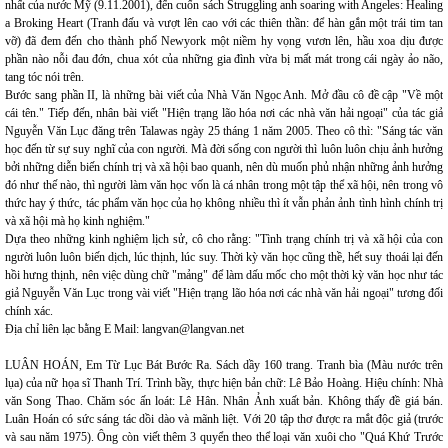
nhất của nước Mỹ (9.11.2001), đến cuốn sách Struggling anh soaring with Angeles: Healing
a Broking Heart (Tranh đấu và vượt lên cao với các thiên thần: để hàn gắn một trái tim tan
vỡ) đã đem đến cho thành phố Newyork một niềm hy vọng vươn lên, hầu xoa dịu được
phần nào nỗi đau đớn, chua xót của những gia đình vừa bị mất mát trong cái ngày ảo não,
tang tóc nói trên.
Bước sang phần II, là những bài viết của Nhà Văn Ngọc Anh. Mở đầu cô đề cập "Về một
cái tên." Tiếp đến, nhân bài viết "Hiện trạng lão hóa nơi các nhà văn hải ngoại" của tác giả
Nguyễn Văn Lục đăng trên Talawas ngày 25 tháng 1 năm 2005. Theo cô thì: "Sáng tác văn
học đến từ sự suy nghĩ của con người. Mà đời sống con người thì luôn luôn chịu ảnh hưởng
bởi những diễn biến chính trị và xã hội bao quanh, nên dù muốn phủ nhận những ảnh hưởng
đó như thế nào, thì người làm văn học vốn là cá nhân trong một tập thể xã hội, nên trong vô
thức hay ý thức, tác phẩm văn học của họ không nhiều thì ít vẫn phản ảnh tình hình chính trị
và xã hội mà họ kinh nghiệm."
Dựa theo những kinh nghiệm lịch sử, cô cho rằng: "Tình trạng chính trị và xã hội của con
người luôn luôn biến dịch, lúc thịnh, lúc suy. Thời kỳ văn học cũng thề, hết suy thoái lại đến
hồi hưng thịnh, nên việc dùng chữ "mảng" để làm dấu mốc cho một thời kỳ văn học như tác
giả Nguyễn Văn Lục trong vài viết "Hiện trạng lão hóa nơi các nhà văn hải ngoại" tương đối
chính xác.
Địa chỉ liên lạc bằng E Mail: langvan@langvan.net
LUÂN HOÁN, Em Từ Lục Bát Bước Ra. Sách dầy 160 trang. Tranh bìa (Màu nước trên
lụa) của nữ họa sĩ Thanh Trí. Trình bầy, thực hiện bản chữ: Lê Bảo Hoàng. Hiệu chính: Nhà
văn Song Thao. Chăm sóc ấn loát: Lê Hân. Nhân Ảnh xuất bản. Không thấy đề giá bán.
Luân Hoán có sức sáng tác dồi dào và mãnh liệt. Với 20 tập thơ được ra mắt độc giả (trước
và sau năm 1975). Ông còn viết thêm 3 quyển theo thể loại văn xuôi cho "Quá Khứ Trước