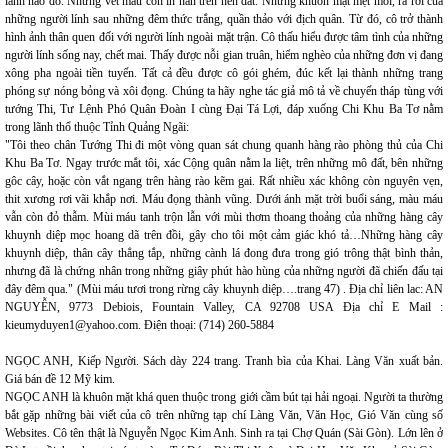
lánh nào đó. Những vết máu còn in hằn trên nền đất. Những khuôn mặt mệt mỏi, rã rời của
những người lính sau những đêm thức trắng, quần thảo với địch quân. Từ đó, cô trở thành
hình ảnh thân quen đối với người lính ngoài mặt trận. Cô thấu hiểu được tâm tình của những
người lính sống nay, chết mai. Thấy được nỗi gian truân, hiểm nghèo của những đơn vị đang
xông pha ngoài tiền tuyến. Tất cả đều được cô gói ghém, đúc kết lại thành những trang
phóng sự nóng bỏng và xôi đọng. Chúng ta hãy nghe tác giả mô tả về chuyến tháp tùng với
tướng Thi, Tư Lệnh Phó Quân Đoàn I cùng Đại Tá Lợi, đáp xuống Chi Khu Ba Tơ nằm
trong lãnh thổ thuộc Tỉnh Quảng Ngãi:
"Tôi theo chân Tướng Thi đi một vòng quan sát chung quanh hàng rào phòng thủ của Chi
Khu Ba Tơ. Ngay trước mắt tôi, xác Cộng quân nằm la liệt, trên những mô đất, bên những
gôc cây, hoặc còn vắt ngang trên hàng rào kẽm gai. Rất nhiều xác không còn nguyên vẹn,
thit xương rơi vãi khắp nơi. Máu đọng thành vũng. Dưới ánh mặt trời buổi sáng, màu máu
vẫn còn đỏ thẫm. Mùi máu tanh trộn lẫn với mùi thơm thoang thoảng của những hàng cây
khuynh diệp mọc hoang dã trên đồi, gây cho tôi một cảm giác khó tả…Những hàng cây
khuynh diệp, thân cây thẳng tắp, những cành lá đong đưa trong gió trông thật bình thản,
nhưng đã là chứng nhân trong những giây phút hào hùng của những người đã chiến đấu tại
đây đêm qua." (Mùi máu tươi trong rừng cây khuynh diệp….trang 47) . Địa chỉ liên lac: AN
NGUYỄN, 9773 Debiois, Fountain Valley, CA 92708 USA Địa chỉ E Mail :
kieumyduyen1@yahoo.com. Điện thoại: (714) 260-5884
NGỌC ANH, Kiếp Người. Sách dày 224 trang. Tranh bìa của Khai. Làng Văn xuất bản.
Giá bán đề 12 Mỹ kim.
NGỌC ANH là khuôn mặt khá quen thuộc trong giới cầm bút tại hải ngoại. Người ta thường
bắt gặp những bài viết của cô trên những tạp chí Làng Văn, Văn Học, Gió Văn cùng số
Websites. Cô tên thật là Nguyễn Ngọc Kim Anh. Sinh ra tại Chợ Quán (Sài Gòn). Lớn lên ở