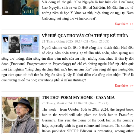
Vài dòng về tác giả: "Cao Nguyên là bút hiệu của LưuTrọng
Cao Nguyên, sinh ra và lớn lên tại Sài Gòn, bắt đầu làm thơ từ
những năm đi học Y khoa xa nhà, hiện đang cư ngụ tại Nam
Cali cùng với nàng thơ và hai con trai".
Đọc thêm
VỀ HUẾ QUA THƠ VĂN CỦA THẾ HỆ KẾ THỪA
21 Tháng Giêng 2025
10:14 CH
(Xem: 21569)
Người sinh ra và lớn lên ở Huế cũng như khách thăm Huế đều
có cùng cảm nhận tương tự về tầm nhỏ nhắn, cảnh quang núi
sông thơ mộng, điệu sống êm đềm trầm mặc của xứ nầy; nhưng khác nhau là tâm lý đòi
đoạn (Emotional Fragmentation in Psychology) mà chỉ có những người Huế rặt chân quê
mới trải nghiệm “nắng cháy da cháy thịt, mưa héo úa tâm hồn” của vùng đất quê huơng độc
ngự cảm quan từ thời thơ ấu. Nguồn tâm lý nầy là khởi điểm của dòng cảm nhận: “Huế là
quê hương đi để mà nhớ; chứ không phải ở để mà thương”!
Đọc thêm
TIN THƠ -POEM MY HOME - CASA MIA
23 Tháng Mười 2024
11:04 CH
(Xem: 21721)
The week - from October 16th to 20th, 2024, the largest book
fair in the world will take plac: the book fair in Frankfurt,
Germany. This year the theme of the book fair is: the country
Italy, especially with its great culture and literature. The southern
Italian publisher SECOP Edizioni is presenting, among other