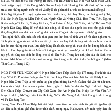
Đà Lạt, rồi theo học tại các trường Trí Đức, Bùi Thị Xuân và Đại Học Văn Khoa ở Sài Gòn.
Với ba tập truyện: Chân Dung, Mưa Xuống Cuộc Đời, Thương Tiếc, đã được sự đón nhận
ưu ái của những người mến mộ cô và đây là tác phẩm thứ tư của cô được ra mắt độc giả.
Kiếp Người gồm 11 truyện ngắn sau đây: Lãnh Cảm, Điên hay Tỉnh, Bản Năng và Lý Trí,
Hậu Sự, Kiếp Người, Màu Thời Gian, Người Cha và Những Chậu Hoa Thủy Tiên, Người
Khôn và Người Tử Tế, Những Tờ Lịch, Như Thân Gỗ Mục, Sát Nhân, Lời Tự Thú của Một
Người Đàn Ông. Bằng lối viết thật linh động, cô đã tạo cho người đọc một cảm giác thích
thú, đồng thời hòa nhập vào những nhân vật của từng câu chuyện mà cô đã dựng nên:
"Tôi nghĩ nhiều đến màu sắc của thời gian qua tình bạn và tình yêu để rồi chợt nghiệm ra.
Tình yêu là ngọn lửa có thể là màu đỏ rực, tình bạn hay tình thương với sắc xanh êm dịu là
hơi ấm của những cục than. Lửa cháy bùng lên rồi tắt, trong khi than còn âm ỉ nóng bên dưới
lớp tro. Tình bạn giữa tôi và Mẫn với thời gian như cục than được vùi kỹ nên hơi ấm tỏa ra
tuy yếu ớt cũng tạo chút ấm lòng cho cả tôi lẫn Mẫn. Trong khi tình yêu của tôi dành cho
Nhành Mai bùng vỡ với đam mê và lòng hiếu thắng lại là khắc tinh của thời gian." (Màu
Thời Gian…Trang 112)
NGÔ TỊNH YÊN, NGỌC ANH, Ngọn Đèn Chưa Thắp. Sách dầy 175 trang. Tranh bìa của
Họa Sĩ Vi Vi. Phụ bản của Nguyễn Nhật Tân. Làng Văn xuất bản. Giá bán đề 10 Mỹ kim.
Ngọn Đèn Chưa Thắp là một cuốn tạp ghi, gồm những bài viết của hai nhà văn nữ nói trên.
Cuốn sách được chia ra làm 2 phần. Phần I, gồm 10 bài của nhà văn Ngô Tịnh Yên: Ngọn
Đèn Chưa Thắp, Chuyện Ăn Cắp Chất Xám, Dư Âm Ngàn Thu, Holly, Lê Vân Yêu Ai?
Nhạc Kinh Dị, Những Chiếc Cầu Đã Gẫy, Nước Mắt Vàng Anh, Thời Trang Kinh Khủng
và Tự Do Sáng Tác.
Trong Ngọn Đèn Chưa Thắp, bài viết được mang tên cho cuốn sách, tác giả đề cập đến tội
ác, đến cuốn phim ghê tởm được trình chiếu trong ngày Halloween, đến một ngày đen tối