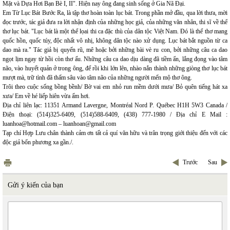
Mặt và Dựa Hơi Bạn Bè I, II". Hiện nay ông đang sinh sống ở Gia Nã Đại.
Em Từ Lục Bát Bước Ra, là tập thơ hoàn toàn lục bát. Trong phần mở đầu, qua lời thưa, mời
đọc trước, tác giả đưa ra lời nhận định của những học giả, của những văn nhân, thi sĩ về thể
thơ lục bát. "Lục bát là một thể lọai thi ca đặc thù của dân tộc Việt Nam. Đó là thể thơ mang
quốc hồn, quốc túy, độc nhất vô nhị, không dân tộc nào xử dụng. Lục bát bắt nguồn từ ca
dao mà ra." Tác giả bị quyến rũ, mê hoặc bởi những bài vè ru con, bởi những câu ca dao
ngọt lịm ngay từ hồi còn thơ ấu. Những câu ca dao dịu dàng đã tiềm ẩn, lắng đọng vào tâm
não, vào huyết quản ở trong ông, để rồi khi lớn lên, nhào nắn thành những giòng thơ lục bát
mượt mà, trữ tình đã thấm sâu vào tâm não của những người mến mộ thơ ông.
Trôi theo cuộc sống bồng bềnh/ Bờ vai em nhỏ run mềm dưới mưa/ Bỏ quên tiếng hát xa
xưa/ Em về hé liếp hiên vừa ấm hơi.
Địa chỉ liên lạc: 11351 Armand Lavergne, Montréal Nord P. Québec H1H 5W3 Canada /
Điện thoại: (514)325-6409, (514)588-6409, (438) 777-1980 / Địa chỉ E Mail :
luanhoa@hotmail.com –
luanhoan@gmail.com
Tạp chí Hợp Lưu chân thành cảm ơn tất cả quí văn hữu và trân trọng giới thiệu đến với các
độc giả bốn phương xa gần./.
Trước
Sau
Gửi ý kiến của bạn