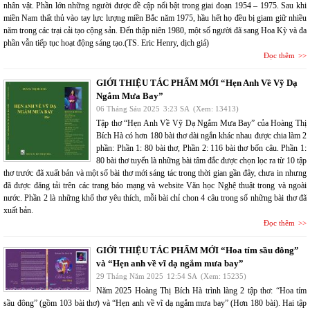
nhân vật. Phần lớn những người được đề cập nổi bật trong giai đoạn 1954 – 1975. Sau khi
miền Nam thất thủ vào tay lực lượng miền Bắc năm 1975, hầu hết họ đều bị giam giữ nhiều
năm trong các trại cải tạo cộng sản. Đến thập niên 1980, một số người đã sang Hoa Kỳ và đa
phần vẫn tiếp tục hoạt động sáng tạo.(TS. Eric Henry, dịch giả)
Đọc thêm
GIỚI THIỆU TÁC PHẨM MỚI “Hẹn Anh Về Vỹ Dạ
Ngắm Mưa Bay”
06 Tháng Sáu 2025
3:23 SA
(Xem: 13413)
Tập thơ “Hẹn Anh Về Vỹ Dạ Ngắm Mưa Bay” của Hoàng Thị
Bích Hà có hơn 180 bài thơ dài ngắn khác nhau được chia làm 2
phần: Phần 1: 80 bài thơ, Phần 2: 116 bài thơ bốn câu. Phần 1:
80 bài thơ tuyển là những bài tâm đắc được chọn lọc ra từ 10 tập
thơ trước đã xuất bản và một số bài thơ mới sáng tác trong thời gian gần đây, chưa in nhưng
đã được đăng tải trên các trang báo mạng và website Văn học Nghệ thuật trong và ngoài
nước. Phần 2 là những khổ thơ yêu thích, mỗi bài chỉ chon 4 câu trong số những bài thơ đã
xuất bản.
Đọc thêm
GIỚI THIỆU TÁC PHẨM MỚI “Hoa tím sầu đông”
và “Hẹn anh về vĩ dạ ngắm mưa bay”
29 Tháng Năm 2025
12:54 SA
(Xem: 15235)
Năm 2025 Hoàng Thị Bích Hà trình làng 2 tập thơ: “Hoa tím
sầu đông” (gồm 103 bài thơ) và “Hẹn anh về vĩ dạ ngắm mưa bay” (Hơn 180 bài). Hai tập