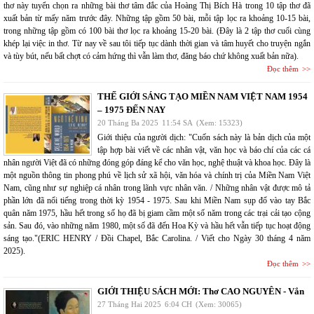
thơ này tuyển chọn ra những bài thơ tâm đắc của Hoàng Thị Bích Hà trong 10 tập thơ đã
xuất bản từ mấy năm trước đây. Những tập gồm 50 bài, mỗi tập lọc ra khoảng 10-15 bài,
trong những tập gồm có 100 bài thơ lọc ra khoảng 15-20 bài. (Đây là 2 tập thơ cuối cùng
khép lại việc in thơ. Từ nay về sau tôi tiếp tục dành thời gian và tâm huyết cho truyện ngắn
và tùy bút, nếu bất chợt có cảm hứng thì vẫn làm thơ, đăng báo chứ không xuất bản nữa).
Đọc thêm
THẾ GIỚI SÁNG TẠO MIỀN NAM VIỆT NAM 1954
– 1975 ĐẾN NAY
20 Tháng Ba 2025
11:54 SA
(Xem: 15323)
Giới thiệu của người dịch: "Cuốn sách này là bản dịch của một
tập hợp bài viết về các nhân vật, văn học và báo chí của các cá
nhân người Việt đã có những đóng góp đáng kể cho văn học, nghệ thuật và khoa học. Đây là
một nguồn thông tin phong phú về lịch sử xã hội, văn hóa và chính trị của Miền Nam Việt
Nam, cũng như sự nghiệp cá nhân trong lãnh vực nhân văn. / Những nhân vật được mô tả
phần lớn đã nổi tiếng trong thời kỳ 1954 - 1975. Sau khi Miền Nam sụp đổ vào tay Bắc
quân năm 1975, hầu hết trong số họ đã bị giam cầm một số năm trong các trại cải tạo cộng
sản. Sau đó, vào những năm 1980, một số đã đến Hoa Kỳ và hầu hết vẫn tiếp tục hoạt động
sáng tạo."(ERIC HENRY / Đồi Chapel, Bắc Carolina. / Viết cho Ngày 30 tháng 4 năm
2025).
Đọc thêm
GIỚI THIỆU SÁCH MỚI: Thơ CAO NGUYÊN - Vắn
27 Tháng Hai 2025
6:04 CH
(Xem: 30065)