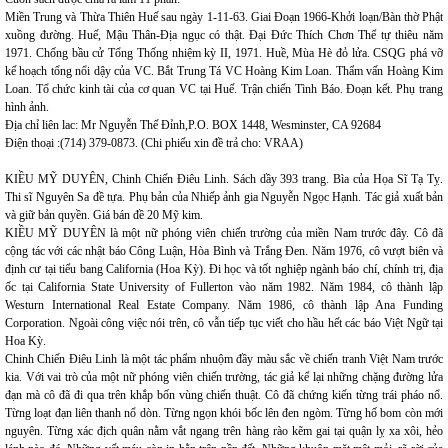
Miền Trung và Thừa Thiên Huế sau ngày 1-11-63. Giai Đoạn 1966-Khởi loạn/Bàn thờ Phật
xuồng đường. Huế, Mậu Thân-Địa ngục có thật. Đại Đức Thích Chơn Thể tự thiêu năm
1971. Chống bầu cử Tổng Thống nhiệm kỳ II, 1971. Huề, Mùa Hè đỏ lửa. CSQG phá vỡ
kế hoạch tổng nổi dậy của VC. Bắt Trung Tá VC Hoàng Kim Loan. Thẩm vấn Hoàng Kim
Loan. Tổ chức kinh tài của cơ quan VC tại Huế. Trận chiến Tình Báo. Đoạn kết. Phụ trang
hình ảnh.
Địa chỉ liên lac: Mr Nguyễn Thế Đỉnh,P.O. BOX 1448, Wesminster, CA 92684
Điện thoại :(714) 379-0873. (Chi phiếu xin đề trả cho: VRAA)
KIỀU MỸ DUYÊN, Chinh Chiến Điêu Linh. Sách dầy 393 trang. Bìa của Họa Sĩ Tạ Tỵ.
Thi sĩ Nguyên Sa đề tựa. Phụ bản của Nhiếp ảnh gia Nguyễn Ngọc Hạnh. Tác giả xuất bản
và giữ bản quyền. Giá bán đề 20 Mỹ kim.
KIỀU MỸ DUYÊN là một nữ phóng viên chiến trường của miền Nam trước đây. Cô đã
cộng tác với các nhật báo Công Luận, Hòa Bình và Trắng Đen. Năm 1976, cô vượt biên và
định cư tại tiểu bang California (Hoa Kỳ). Đi học và tốt nghiệp ngành báo chí, chính trị, địa
ốc tại California State University of Fullerton vào năm 1982. Năm 1984, cô thành lập
Westurn International Real Estate Company. Năm 1986, cô thành lập Ana Funding
Corporation. Ngoài công việc nói trên, cô vẫn tiếp tục viết cho hầu hết các báo Việt Ngữ tại
Hoa Kỳ.
Chinh Chiến Điêu Linh là một tác phẩm nhuộm đầy màu sắc về chiến tranh Việt Nam trước
kia. Với vai trò của một nữ phóng viên chiến trường, tác giả kể lại những chặng đường lửa
đạn mà cô đã đi qua trên khắp bốn vùng chiến thuật. Cô đã chứng kiến từng trái pháo nổ.
Từng loạt đạn liên thanh nổ dòn. Từng ngọn khói bốc lên đen ngòm. Từng hố bom còn mới
nguyên. Từng xác địch quân nằm vắt ngang trên hàng rào kẽm gai tại quận lỵ xa xôi, hẻo