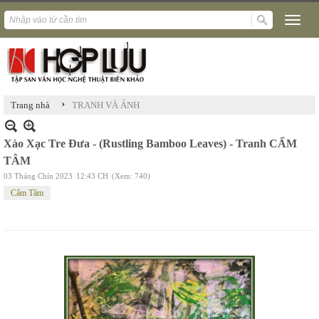
›
Trang nhà
TRANH VÀ ẢNH
Xào Xạc Tre Đưa - (Rustling Bamboo Leaves) - Tranh CẨM
TÂM
03 Tháng Chín 2023
12:43 CH
(Xem: 740)
Cẩm Tâm