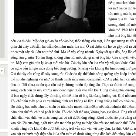
tiếng ma chơi khóc
tôi mới lại có dịp 
cầu mỏng mảnh, mờ
người qua lại. Tôi
sương khói mờ mờ.
khói thế. Phía bên 
nhờ nhà ông lão, tô
bên kia đi đâu. Một đợt gió ào ào xô vào bờ, thốc thẳng vào mặt, luồn qua mang tai rồ
phía chỉ thấy trời sẫm lại thẫm đen như mực. Lạ nhỉ. Ở cái chốn khỉ ho cò gáy, bới ra 
tư cả một cây cầu lớn như thế chứ. Mà kể xây cũng nhanh. Ngày tôi qua đây, ông lão cò
sống làm gì nữa. Tôi im lặng, không dám nói một câu gì an ủi ông lão. Câu chuyện về c
tin. Một cơn gió nữa lại ào ạt thổi vào bờ. Cái cây lớn bên kia vẫn vật vã gào khóc. Gió 
có nghe bản tin gió mùa đông bắc tăng cường. Nhưng vẫn không thể hình dung thứ gió 
Giờ thì cây cầu cũng đã xây xong rồi. Chắc do địa thế khúc sông quãng này khấp khể
thể nó khẽ nghiêng vai như để thanh minh rằng mình đang miễn cưỡng phải làm cái nh
đen kịt. Tôi chưa muốn qua cầu mà ý chừng muốn đợi ông lão. Thực ra tôi có thể rong 
sông, cách bến cũ này chừng một đoạn ngắn. Lối vào vẫn kia. Cũng chẳng phải đường 
là ban ngày chắc đứng đây tôi cũng có thể nhìn rõ ông lão đang buông vó. Khổ nỗi sươ
Tôi chỉ nhìn thấy phía xa xa những hình nét không rõ lắm. Cũng chẳng biết có phải cái
lão chẳng bảo một năm thì chẵn ba trăm sáu mươi nhăm đêm, nếu năm nhuận thì thêm 
năm như thế rồi chứ có phải ít đâu. Tôi còn hỏi thế ông không bao giờ ốm à. Ông rút cái
chân dẵm vào thân vó nhấc vung cái vó cất dưới lòng sông. Khói thuốc lào phả trắng 
vào căn lều của ông, ngồi trên sàn tre nhìn phóng ra thấy bầu trời sao mà xanh thế. Bầu 
khuấy rằng vừa khi lỡ đò dưới bến sông trời vẫn còn vần vũ mây đen. Lạ thật. Giờ tôi
vào cột tre huýt một điệu sáo kì lạ đến mức cá dưới sông từng đàn kéo đến nhảy lộn v