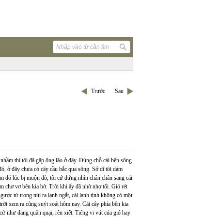
Trước
Sau
nhầm thì tôi đã gặp ông lão ở đây. Đúng chỗ cái bến sông
đó, ở đây chưa có cây cầu bắc qua sông. Sở dĩ tôi dám
m đó lúc bị muộn đò, tôi cứ đứng nhìn chân chân sang cái
m chơ vơ bên kia bờ. Trời khi ấy đã nhờ nhợ tối. Gió rét
gược từ trong núi ra lạnh ngắt, cái lạnh tịnh không có một
trời xem ra cũng suýt soát hôm nay. Cái cây phía bên kia
cứ như đang quằn quại, rên xiết. Tiếng vi vút của gió hay