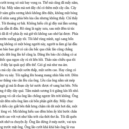
 cười trong xó núi bay vọng ra. Thế mà cũng đã mấy năm,
trở lại. Mấy năm mà nơi đây chỉ có thêm một cây cầu. Cây
 xám giữa sương khói không đèn điện, không một bóng
 cố nhìn sang phía bên kia cầu nhưng không thấy. Chỉ thấy
 Tôi thoáng sợ hãi. Không hiểu cõi gì đây mà lắm sương
kia dẫn đi đâu. Rõ ràng là ngày xưa, sau một đêm tá túc
i đã đi về phía ấy mà giờ tôi không sao nhớ lại được. Phía
i trườn xuống gáy tôi. Tôi khẽ rùng mình, ngó sang bốn
cũng không có một bóng người này, người ta làm gì lại đầu
n bảo bao giờ có cái cầu bắc qua chắc lão cũng chẳng
uộc đời ông lão kể cũng lạ. Đăng lên báo chí chẳng có ai
thốc qua ngọn cây rú rít liên hồi. Thảo nào chiều qua tôi
ở đây lại quái quỷ đến thế. Gió gì mà như ma ám.
nh mà cây cầu một sườn thấp, một sườn cao. Hay cũng có
iệm vụ này. Tôi ngẩng lên hoang mang nhìn bầu trời. Đêm
xe thẳng vào căn lều của ông. Lều của ông nằm sát mép
ngõ gì mà là đoạn cây ké nước được rẽ sang hai bên. Nếu
ng ở đây dày quá. Tấm mành sương li ti giăng kín lối nhỏ.
 gọng vó cất của ông lão chổng ngược lên trời không. Ông
một đêm nữa ông làm cái bổn phận giời đày. Mấy chục
 điếu cày giắt bên thắt lưng chậm rãi dít một hơi dài, một
cả lòng vó. Mà không hiểu sao đêm hôm ấy khi bước chân
trời cao vời vợi như bầu trời của thời thơ ấu. Tôi đã quên
 mới nhớ ra chuyện ấy. Ông lão đứng ở mép nước, vai tựa
òng trước mặt ông. Ông lão cười khà khà bảo ông là vua