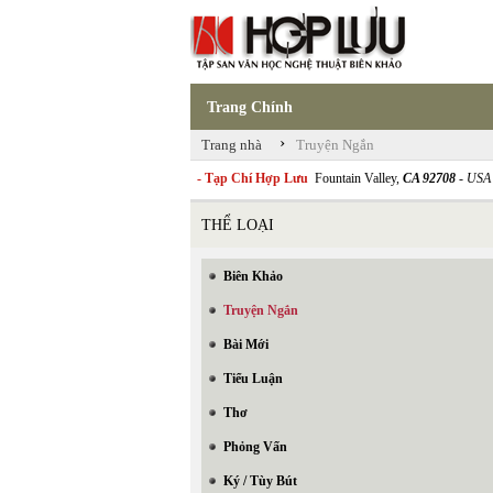
Trang Chính
›
Trang nhà
Truyện Ngắn
- Tạp Chí Hợp Lưu
Fountain Valley,
CA 92708
- USA
THỂ LOẠI
Biên Khảo
Truyện Ngắn
Bài Mới
Tiểu Luận
Thơ
Phỏng Vấn
Ký / Tùy Bút