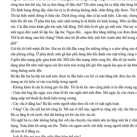
rừng hun hút thế này, bà cụ dọn hàng về đâu chứ? Tôi nhìn sang bà cụ thấy tấm lưng bà
Tôi định bụng đứng dậy chào bà cụ ra đi nhưng không nhấc chân đứng dậy được. Tôi ho
Tôi lại thấy mình đứng ở chân cầu. Dưới lòng sông, đàn cá lại xuất hiện. Lần này, chú
hiện lên dữ tợn. Ở phía bên kia, một cảnh tượng kì dị khiến tôi kinh hoàng. Một cái đầ
xỉn. Cái đầu trùm khăn gần kín mặt, bất động. Đối diện là tôi gày gò mệt mỏi. Hai tay 
một ngọn đèn xanh lét lập lòe, lập lòe. Ngọn đèn…ngọn đèn bằng những con đom đóm mà
Thế là tôi đang sám hối chăng? Hình như tôi đã nhìn thấy một bức tranh như thế trong 
phủ".
Giờ thì tôi biết mình đã ốm. Hai tai tôi bắt đầu vang lên những tiếng u u như tiếng sá
căn phòng trống. Ở phía dưới, một gã đao phủ đang liên hồi đánh vào mặt trống cùng v
ở giữa tấm mạng giãy giụa kinh hãi. Mỗi khi tấm mạng nhện rung lên, đầu tôi lại muốn
đang phụt lên như một ngọn núi lửa tuôn trào trong khi gió bên ngoài lùa qua áo lại khi
rừng thiêng nước độc.
Bà lão lần hai ba lớp túi mới móc được lọ dầu hiệu con hổ có mùi hăng hắc đưa cho tôi
mang tai rồi luồn cả vào xoa khắp trong người.
- Không khéo là cậu bị trúng gió rồi đấy. Tôi là tôi lúc nào cũng phải có lọ dầu trong n
- Cháu đợi ông lão ngày xưa cháu lỡ đò vào nghỉ nhờ một đêm. Mà ngày ấy còn chưa có 
dang mập mờ thoắt ẩn thoắt hiện trong sương.
- Cây cầu ở đằng kia? Bà lão rướn người nhìn theo tôi với vẻ mặt nghi hoặc.
- Vâng! Cây cầu nối hai bờ sông ấy. Mà sao ở chỗ này, người ta cũng xây cây cầu lớn n
Bà cụ lặng lẽ rót nước, thở dài không trả lời câu hỏi của tôi.
Tôi nghĩ bà cụ chắc không hứng thú với câu chuyện của mình nên im lặng một lát ý ch
dụng. Toàn thân tôi nóng ran lên. Thêm vài ngụm nước chè thấy trong người nhiệt độ cũ
đã treo tít ở đằng xa.
- Anh đi đâu mà qua đây giữa đêm hôm thế này?