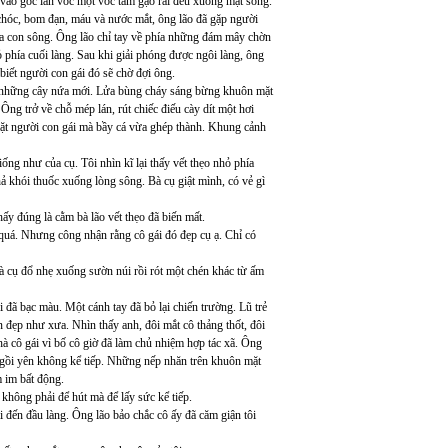
y vào góc lán vốc một vốc tấm gạo rải đều xuống mặt sông.
t chóc, bom đạn, máu và nước mắt, ông lão đã gặp người
kia con sông. Ông lão chỉ tay về phía những đám mây chờn
phía cuối làng. Sau khi giải phóng được ngôi làng, ông
biết người con gái đó sẽ chờ đợi ông.
óm những cây nứa mới. Lửa bùng cháy sáng bừng khuôn mặt
ng trở về chỗ mép lán, rút chiếc điếu cày dít một hơi
mặt người con gái mà bầy cá vừa ghép thành. Khung cảnh
ng như của cụ. Tôi nhìn kĩ lại thấy vết thẹo nhỏ phía
 khói thuốc xuống lòng sông. Bà cụ giật mình, có vẻ gì
thấy đúng là cằm bà lão vết thẹo đã biến mất.
 quá. Nhưng công nhận rằng cô gái đó đẹp cụ ạ. Chỉ có
Bà cụ đổ nhẹ xuống sườn núi rồi rót một chén khác từ ấm
i đã bạc màu. Một cánh tay đã bỏ lại chiến trường. Lũ trẻ
 đẹp như xưa. Nhìn thấy anh, đôi mắt cô thảng thốt, đôi
à cô gái vì bố cô giờ đã làm chủ nhiệm hợp tác xã. Ông
gồi yên không kể tiếp. Những nếp nhăn trên khuôn mặt
 im bất động.
không phải để hút mà để lấy sức kể tiếp.
i đến đầu làng. Ông lão bảo chắc cô ấy đã căm giận tôi