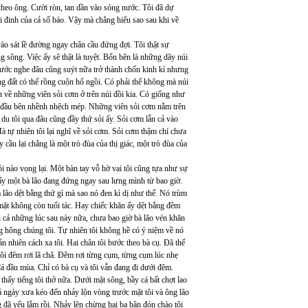
theo ông. Cười ròn, tan dần vào sóng nước. Tôi đã dự
 bài đinh của cả số báo. Vậy mà chẳng hiểu sao sau khi về
ào sát lề đường ngay chân cầu đứng đợi. Tôi thật sự
 sông. Việc ấy sẽ thật là tuyệt. Bốn bên là những dãy núi
rước nghe đâu cũng suýt nữa trở thành chốn kinh kì nhưng
ùng đất có thế rồng cuộn hổ ngồi. Có phải thế không mà núi
 về những viên sỏi cơm ở trên núi đồi kia. Có giống như
 ở đầu bên nhềnh nhệch mép. Những viên sỏi cơm nằm trên
du tôi qua đâu cũng đầy thứ sỏi ấy. Sỏi cơm lẫn cả vào
à tự nhiên tôi lại nghĩ về sỏi cơm. Sỏi cơm thậm chí chưa
cầu lại chẳng là một trò đùa của thị giác, một trò đùa của
i nào vọng lại. Một bàn tay vỗ hờ vai tôi cũng tựa như sự
hấy một bà lão đang đứng ngay sau lưng mình từ bao giờ.
 lão dệt bằng thứ gì mà sao nó đen kì dị như thế. Nó trùm
ặt không còn tuổi tác. Hay chiếc khăn ấy dệt bằng đêm
Rồi cả những lúc sau này nữa, chưa bao giờ bà lão vén khăn
g hông chúng tôi. Tự nhiên tôi không hề có ý niệm về nó
n nhiên cách xa tôi. Hai chân tôi bước theo bà cụ. Đã thế
ôi đêm rơi lã chã. Đêm rơi từng cụm, từng cụm lúc nhẹ
á đầu mùa. Chỉ có bà cụ và tôi vẫn đang đi dưới đêm.
thấy tiếng tôi thở nữa. Dưới mặt sông, bầy cá bất chợt lao
 ngày xưa kéo đến nhảy lộn vòng trước mặt tôi và ông lão
đã yếu lắm rồi. Nhảy lên chừng hai ba bận đón chào tôi