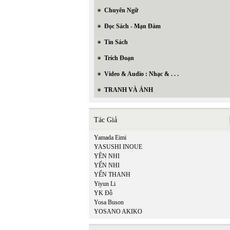
Chuyển Ngữ
Đọc Sách - Mạn Đàm
Tin Sách
Trích Đoạn
Video & Audio : Nhạc & . . .
TRANH VÀ ẢNH
Tác Giả
Yamada Eimi
YASUSHI INOUE
YÊN NHI
YẾN NHI
YẾN THANH
Yiyun Li
YK Đỗ
Yosa Buson
YOSANO AKIKO