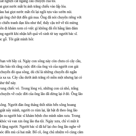
uất nghẹn cắt ngang câu chuyện của tôi.
 giọt nước mắt bị ánh trăng chiếu vào lấp lóa.
au hai giọt nước mắt rồi lại ngồi tựa vào sườn núi.
ái ông chờ đợi đến già nua. Ông đã nói chuyện riêng với
chiến tranh đạn lửa như thế, thấy cậu trở về tôi mừng
 nên đi khám xem có việc gì không đã rồi hẵng làm đám
g người khi nhận kết quả vô sinh từ tay người bác sĩ.
 gỗ. Tôi giật mình hỏi:
bạn với bầy cá. Ngày con sông này còn chưa có cây cầu,
ão bảo tôi rằng cuộc đời của ông và của người con gái
 chuyến đò qua sông, dù chỉ là những chuyến đò ngắn
hía xa xa. Cây cầu dưới ánh trăng rõ mồn một nhưng lại có
như thế này.
ung chiếc vó. Trong lòng vó, những con cá nhỏ, trắng
 chuyện về cuộc đời của ông lão đã dừng lại ở đó. Ông lão
 sông. Người đàn ông thảng thốt nhìn bến sông hoang
ật nảy mình, người co rúm lại, lật bật đi theo ông lão
nhận ra người bác sĩ khám bệnh cho mình năm xưa. Trong
óc và van xin ông lão tha tội. Ngày xưa, chỉ vì một ít
t lặng người. Người bác sĩ đã kể lại cho ông lão nghe về
i khóc đến mù cả hai mắt. Bố cô, ông chủ nhiệm vô cùng căm