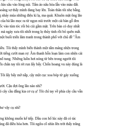
 lún sâu vào lòng núi. Tấm áo nâu hòa lẫn vào màu đất.
ảng sợ thấy mình đang bay lên. Toàn thân tôi nhẹ bẫng.
ng nhảy múa những điệu kì lạ, ma quái. Khuôn mặt ông lão
u của bà lão mọc ra từ ngọn núi trước một cái bàn gỗ đen
xốc vào túm tóc rối bù cúi gằm mặt. Trên bàn có duy nhất
 ngày xưa tôi nhốt trong lọ thủy tinh rồi bỏ quên mất.
một buổi triển lãm tranh trong thành phố với chủ đề "Âm
o diều. Tôi thấy mình biến thành một tấm mảng nhện trong
ới tiếng cười man rợ. Âm thanh hỗn loạn làm con nhện cái
 nổ tung. Những luồn hơi nóng từ bên trong người tôi
ến chân tay tôi rét run lẩy bẩy. Chốn hoang vu này đúng là
. Tôi lẩy bẩy mở nắp, cậy một cục xoa bóp từ gáy xuống
gười. Cậu đợi ông lão nào nhỉ?
cây cầu đằng kia cơ cụ ạ! Tôi chỉ tay về phía cây cầu vẫn
hư vậy cụ nhỉ!
ừng không muốn kể tiếp. Dầu con hổ lúc này đã có tác
ng đã điều hòa hơn. Tôi ngửa cổ nhìn lên trời thấy trăng