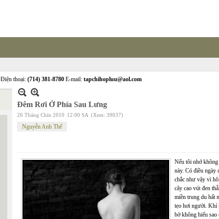
Điện thoại:
(714) 381-8780
E-mail:
tapchihopluu@aol.com
Đêm Rơi Ở Phía Sau Lưng
26 Tháng Chín 2010
12:00 SA
(Xem: 39037)
Nguyễn Anh Thế
Nếu tôi nhớ không 
này. Có điều ngày 
chắc như vậy vì hô
cây cao vút đen thẫ
miền trung du hất n
tẹo hơi người. Khí 
bờ không hiểu sao 