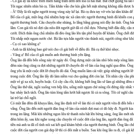
- Cô gái ấy đã khóc triền miên hàng trăm đêm đến lòa cả hai mắt. Bất chợt giọng bà lão 
Tôi ngạc nhiên nhìn bà cụ. Tấm khăn vẫn che kín gần hết mặt nhưng không dấu được hai
- À! Đấy là tôi nghe người trong vùng này kể lại. Bà cụ đưa tay vờ vén lại tấm khăn để l
Bố của cô gái, một ông chủ nhiệm hợp tác xã căm tức người thương binh đã khiến con g
người thương binh. Câu chuyện nhẹ nhàng, lo lắng bằng giọng nói đầy ân tình. Ông bảo 
lắm. Con gái tôi nó đợi cậu nửa đời người giờ đã có chỗ dựa. Nhưng biết đâu đấy, cậu
cưới. Đích thân ông chủ nhiệm đã đèo ông lão lên tận phố huyện để khám. Ông chết đứn
Tôi nhấp một ngụm nước chè. Bà lão tựa hẳn người vào thành núi, người cứng như khúc
- Cụ có sao không ạ?
- Anh ta đã không bao giờ nói cho cô gái biết về điều đó. Bà cụ thở khó nhọc.
- Vâng ạ! Bố của cô gái muốn anh thương binh yên lặng.
Ông lão đã đến bến sông này từ ngày đó. Ông dựng một cái lán nhỏ bên mép sông làm 
đêm nào ông cũng ra đợi những người lỡ chuyến đò về lán của ông nghỉ qua đêm. Ông l
ông yêu là một cuộc đời lỡ chuyến đò dài. Ông muốn làm cái việc giúp những người lỡ
trong cuộc đời. Ông lão lấy đó làm niềm vui cho quãng đời còn lại. Tôi nhìn cây cầu p
một vẻ gì xa xôi, huyền hoặc. Có cây cầu rồi, không biết ông lão sẽ làm gì những đêm 
Ông lão thở dài, ngồi xuống ven bếp lửa, uống một ngụm chè nóng rồi đứng dậy nhấc v
bạc nhảy lách tách. Ông lão túm lòng tấm lưới hất ngược lũ cá ra sông. Tôi cứ nghĩ câu
lại trở lại chỗ ngồi.
Có một lần đêm đã khuya lắm, ông lão định trở về lán thì có một người vừa đi đến bến
vắng. Ông lão đến mời người đàn ông về lán của mình đợi mai có đò hãy đi. Người kia gi
trong im lặng. Mãi khi những ngọn lửa từ thanh nứa bật lên bừng sáng, ông lão mới 
đêm hôm ấy, sau khi nghe xong câu chuyện về cuộc đời của ông lão, người đàn ông đã kh
tiền mà anh ta đã cố tình nói sai kết quả khám bệnh của người thương binh. Ông lão chế
cuộc đời của người con gái đẹp lỡ thì có đôi mắt u buồn. Sau khi ông lão ra đi, cô gá