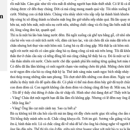
rồi mất hẳn. Cảm giác như tôi vừa mất đi những người bạn thân thiết nhất. Có lẽ lũ cá 
chúng được cử đến thay chúng. Đời cá mà cũng mong manh quá vậy. Tôi nhìn xuống l
m
cười. Những con cá thật khéo. Chúng vừa nhảy nhót vừa xắp xếp lại thành hình khuô
lớp sóng bị xô động thành ra khuôn mặt ông lão giờ nhiều nếp nhăn quá. Bà lão quay mặ
bên tai, một bên mắt, một nửa nụ cười nữa, những chiếc răng và rồi ông lão biến mất 
tôi, lòng sông đen kịt, quạnh quẽ.
Thì ra là một bà lão bán hàng nước đêm. Bà ngồi xuống cái ghế tựa bằng gỗ, cỡ nhỏ n
của bà vẻn vẹn có một tích nước vối, dăm cái kẹo lạc, vài cái chén đã xỉn màu đặt trên
chân nhưng hơi thụt vào một hõm núi. Lưng bà cụ đã còng gập. Mà thật lạ cái hõm núi
ngồi rót nước mà tôi có cảm giác rằng bà cụ đang cõng cả trái núi trên lưng. Tôi đã khô
thẩn thơ ở chân cầu này cả tiếng đồng hồ mà cũng chẳng hề thấy bà cụ. Đó là một sự kì 
vẫn thản nhiên rót nước. Chén nước chè đặc quánh phả lên miệng từng quầng hơi màu
Có điều đã lâu lắm không có môi người chạm vào miệng chén thì phải. Miệng chén khô
ra từ ngọn đèn của bà cụ cũng thật kỳ lạ. Thứ ánh sáng màu xanh ngọc bích nhấp nháy
thoi thóp trong những tấm tam phong. Tôi chợt nhớ đến những con đom đóm. Ngày xưa
nhiều lọ thủy tinh rồi để quên đâu đó. Có phải vì thế mà đom đóm bây giờ đã tuyệt chủn
con đom đóm cả. Con người không cần đom đóm và chúng cũng đã bay đi. Mãi sau, bà 
- Tôi để ý thấy chú đứng ở chân cầu từ chập tối. Hình như chú đang đợi ai? Thấy trời 
- Vâng! Cháu đợi một người bạn đã lâu lắm rồi không gặp. Nhưng có lẽ đêm nay ông 
- Một ông lão?
- Vâng! Ông lão cụt một cánh tay. Sao cụ biết ạ?
Bà cụ không trả lời câu hỏi của tôi mà im lặng rót đầy chén nước giục tôi uống cho ấm
Tôi bỗng thấy mình nên ra đi. Chắc cũng khuya rồi. Trời im gió. Sương vẫn giăng và l
êm ả, bình thản trôi. Lũ cá chắc cũng đã về nhà để kể cho ông bà chúng nghe về người
ông lão đâu nữa. Thế thì tôi còn ở đây, giữa núi rừng hoang vắng với một bà cụ xa lạ 