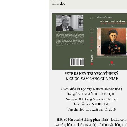
Tìm đọc
PETRUS KEY TRƯƠNG VĨNH KÝ
& CUỘC XÂM LĂNG CỦA PHÁP
(Biên khảo sử học Việt Nam xã hội văn hóa.)
Tác giả VŨ NGỰ CHIÊU PhD, JD
Sách gần 850 trang / chia làm Hai Tập
Gía mỗi tập :
$30.00
USD
Tạp chí Hợp-Lưu xuất bản 11-2019
Hiện có bán qua
hệ thống phát hành:
LuLu.com
và trên phần tìm kiếm (search) thì đánh vào hàng ch