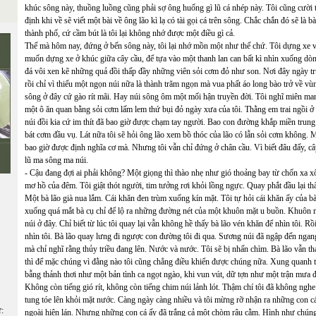
khúc sông này, thuồng luồng cũng phải sợ ông huống gì lũ cá nhép này. Tôi cũng cười 
định khi về sẽ viết một bài về ông lão kì lạ có tài gọi cá trên sông. Chắc chắn đó sẽ là
thành phố, cứ cầm bút là tôi lại không nhớ được một điều gì cả.
Thế mà hôm nay, đứng ở bến sông này, tôi lại nhớ mồn một như thế chứ. Tôi dựng xe v
muốn dựng xe ở khúc giữa cây cầu, để tựa vào một thanh lan can bất kì nhìn xuống dòng
đá vôi xen kẽ những quả đồi thấp đầy những viên sỏi cơm đỏ như son. Nơi đây ngày t
rồi chỉ vì thiếu một ngọn núi nữa là thành trăm ngọn mà vua phất áo long bào trở về v
sông ở đây cứ gào rít mãi. Hay núi sông ôm một mối hận truyền đời. Tôi nghĩ miên man
một ô ăn quan bằng sỏi cơm lấm lem thứ bụi đỏ ngày xưa của tôi. Thằng em trai ngồi
núi đồi kia cứ im thít đã bao giờ được chạm tay người. Bao con đường khắp miền trung 
bát cơm đầu vụ. Lát nữa tôi sẽ hỏi ông lão xem bồ thóc của lão có lẫn sỏi cơm không. M
bao giờ được định nghĩa cơ mà. Nhưng tôi vẫn chỉ đứng ở chân cầu. Vì biết đâu đấy, cây 
lũ ma sông ma núi.
- Cậu đang đợi ai phải không? Một giọng thì thào nhẹ như gió thoảng bay từ chốn xa xô
mơ hồ của đêm. Tôi giật thót người, tim tưởng rơi khỏi lồng ngực. Quay phắt đầu lại t
Một bà lão già nua lắm. Cái khăn đen trùm xuống kín mặt. Tôi tự hỏi cái khăn ấy của bà
xuống quá mắt bà cụ chỉ để lộ ra những đường nét của một khuôn mặt u buồn. Khuôn m
núi ở đây. Chỉ biết từ lúc tôi quay lại vẫn không hề thấy bà lão vén khăn để nhìn tôi. 
nhìn tôi. Bà lão quay lưng đi ngược con đường tôi đi qua. Sương núi đã ngập đến ngan
mà chỉ nghĩ rằng thủy triều đang lên. Nước và nước. Tôi sẽ bị nhấn chìm. Bà lão vẫn thả
thì để mặc chúng vì đằng nào tôi cũng chẳng điều khiển được chúng nữa. Xung quanh t
bẫng thảnh thơi như một bản tình ca ngọt ngào, khi vun vút, dữ tợn như một trận mưa đ
Không còn tiếng gió rít, không còn tiếng chim núi lảnh lót. Thậm chí tôi đã không nghe 
tung tóe lên khỏi mặt nước. Càng ngày càng nhiều và tôi mừng rỡ nhận ra những con cá
ữ:
ngoài hiên lán. Nhưng những con cá ấy đã trắng cả một chòm râu cằm. Hình như chúng 