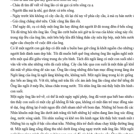
- Cháu đi tìm để viết về ông lão có tài gọi cá trên sông cụ ạ.
- Người đâu mà lạ nhỉ, gọi được cá trên sông.
- Ngày trước khi không có cây cầu ấy, tôi lại chỉ tay về phía cây cầu, à mà cụ bán nước
- Già cũng chẳng nhớ nữa. Chắc cũng lâu lắm rồi.
- Thế ngày đó, cụ có thấy một ông lão hay đứng đợi người lỡ đò trong đêm ở bến sông
Tôi đã từng hỏi tên ông lão. Ông lão cười buồn nói giờ ta là vua của khúc sông này rồi
trong túp lều của ông lão, một bên bếp lửa đốt bằng thân cây nứa lép bép, một bên nước
nghe câu chuyện về cuộc đời của ông.
Có lẽ một người con gái đẹp có đôi mắt u buồn bao giờ cũng là khởi nguồn cho những n
người lính đánh nam dẹp bắc. Tôi đã muốn biết quê ông nhưng ông lão ngẫm nghĩ một l
trên một quả đồi giữa vùng trung du yên bình. Tách đôi ngôi làng có một con suối nhỏ
văn vắt vờn nhẹ những viên đá cuội trắng. Cây cầu bắc qua con suối là một thân gỗ kh
dài mãi về phía rừng dẻ xào xạc. Ông lão cùng những đứa bạn mục đồng trong làng dong
Ngôi làng của ông là ngôi làng không tên, không tuổi. Một ngôi làng trong kí ức giống
dọc bến ao làng tôi. Với tôi, tiếng mõ trâu lốc cốc ám ảnh ông lão cũng như thế tiếng 
Ông lão ngồi ở mép lều, khua chân trong nước. Tôi nhìn ông lão mà thấy hiện lên hìn
con suối.
Một ngày ông lão trở về, có thể là một ngày nghỉ phép, ông đã vượt qua biết bao nhiêu
tìm thấy con suối có một cây gỗ khổng lồ bắc qua, không có một đàn trẻ mục đồng nào d
tê dại, ông dừng lại ở một ngọn đồi chết nham nhở vết bom đạn. Những hố bom đủ các
Nhìn khuôn mặt ông lão dưới ánh trăng tôi biết những kỷ niệm đang làm ông xúc động
ông, nước sóng sánh. Tôi nhìn xuống và khẽ reo lên kinh ngạc khi thấy bức tranh một 
Những bà cụ ngồi ở bậc cửa nhai trầu. Những đứa trẻ đuổi nhau chạy khắp đường làng.
tít. Một ngôi làng sống động thu nhỏ dưới lòng sông ngay trước mắt ông lão. Một ngôi