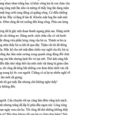
đang nhao nhao trắng bạc cả khúc sông kia là con cháu của
òng sông một lần nữa và mừng rõ thấy ông lão đang mỉm
n mặt ông cười rung động cả quãng sông. Có điều những
t lại. Bầy cá lặng lẽ tản đi. Khuôn mặt ông lão mất một
hẳn. Đêm cũng đã rơi xuống đến lòng sông. Phía sau lưng
hưng đã bị gãy một đoạn thanh ngang phía sau. Hàng nước
 một cái chõng tre. Hàng nước cách chân cầu có vài bước
 ấy đúng vừa phần lưng còng của bà cụ. Thành ra bà cụ
ng nhìn thấy bà cụ khi đi qua đây. Thậm chí tôi đã đứng
lạ. Mặc kệ cho nét mặt đăm chiêu suy nghĩ của tôi, bà cụ
 trắng đục làm màn sương xung quanh rúng động đôi chút.
ng cáu bẩn nhưng lạnh lẽo và rạn nứt. Thứ ánh sáng hắt
 đều đặn như nhịp thở của một sinh vật đang bị giam cầm
, tôi cũng đã từng bắt những con đom đóm nhốt vào rất
g trong ký ức con người. Chẳng có ai lại tự nhiên nghĩ về
lão mới cất giọng:
lạnh tôi gọi mấy lần nhưng chú không nghe thấy!
ấy không đến.
 người. Câu chuyện rời rạc càng làm đêm vắng tịch mịch.
ạnh nhưng trăng đã lấp ló phía đầu ngọn núi. Lòng sông
 bạn ngày xưa của họ. Tôi cũng đã đợi những không thấy
làm gì? Mà cũng khuya rồi sao bà cụ chưa dọn hàng? Núi