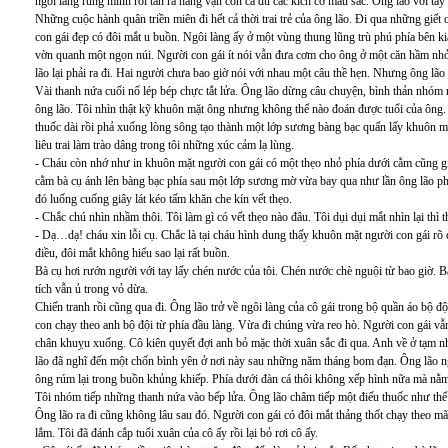
ngôi làng rùng mình rồi tản ra hàng vạn con cá đủ các kích cỡ màu sắc. Ông lão với ta
Những cuộc hành quân triền miên đi hết cả thời trai trẻ của ông lão. Đi qua những giế
con gái đẹp có đôi mắt u buồn. Ngôi làng ấy ở một vùng thung lũng trù phú phía bên 
vờn quanh một ngọn núi. Người con gái ít nói vẫn đưa cơm cho ông ở một căn hầm nhỏ 
lão lại phải ra đi. Hai người chưa bao giờ nói với nhau một câu thề hẹn. Nhưng ông lão 
Vài thanh nứa cuối nổ lép bép chực tắt lửa. Ông lão dừng câu chuyện, bình thản nh
ông lão. Tôi nhìn thật kỹ khuôn mặt ông nhưng không thể nào đoán được tuổi của ông. Ô
thuốc dài rồi phả xuống lòng sông tạo thành một lớp sương bàng bạc quấn lấy khuôn 
liêu trai làm trào dâng trong tôi những xúc cảm lạ lùng.
- Cháu còn nhớ như in khuôn mặt người con gái có một thẹo nhỏ phía dưới cằm cũng giố
cằm bà cụ ánh lên bàng bạc phía sau một lớp sương mờ vừa bay qua như lần ông lão phả
đó luống cuống giây lát kéo tấm khăn che kín vết thẹo.
- Chắc chú nhìn nhầm thôi. Tôi làm gì có vết thẹo nào đâu. Tôi dụi dụi mắt nhìn lại thì 
- Dạ…dạ! cháu xin lỗi cụ. Chắc là tại cháu hình dung thấy khuôn mặt người con gái rõ
điều, đôi mắt không hiểu sao lại rất buồn.
Bà cụ hơi rướn người với tay lấy chén nước của tôi. Chén nước chè nguội từ bao giờ. 
tích vẫn ủ trong vỏ dừa.
Chiến tranh rồi cũng qua đi. Ông lão trở về ngôi làng của cô gái trong bộ quần áo bộ độ
con chạy theo anh bộ đội từ phía đầu làng. Vừa đi chúng vừa reo hò. Người con gái vẫn
chân khuỵu xuống. Cô kiên quyết đợi anh bỏ mặc thời xuân sắc đi qua. Anh về ở tạm nh
lão đã nghĩ đến một chốn bình yên ở nơi này sau những năm tháng bom đạn. Ông lão n
ông rúm lại trong buồn khủng khiếp. Phía dưới đàn cá thôi không xếp hình nữa mà nằm
Tôi nhóm tiếp những thanh nứa vào bếp lửa. Ông lão châm tiếp một điếu thuốc như thể 
Ông lão ra đi cũng không lâu sau đó. Người con gái có đôi mắt thảng thốt chạy theo mã
lắm. Tôi đã đánh cắp tuổi xuân của cô ấy rồi lại bỏ rơi cô ấy.