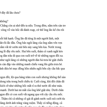
 ở đây đã lâu chưa?
 không?
. Chẳng còn ai nhớ đến ta nữa. Trong đêm, nằm trên sàn tre
 sông vỗ vào hốc đã đánh roạp, cứ thế ông lão kể cho tôi
ỗi bất hạnh. Ông lão đã từng là một người lính, một
át rồi lắc đầu. Ông bảo ngôi làng của ông nằm vẻn vẹn
 nằm vắt từ sườn núi bên này sang bên kia. Nước trong
ổng lồ đầy rêu mốc. Hai bên suối, thảm cỏ xanh ngắt kéo
 đàn trâu đi qua con suối trở về từ những ngọn đồi xa.
 như ngôi làng có những người đàn bà trưa hè giặt chiếu
đòn càn đập vào những manh chiếu vang lên giữa trưa hè.
h ảnh đứa bé mục đồng hồn nhiên ngồi bên cây cầu bắc qua
 ngọn đồi, lội qua hàng trăm con suối nhưng không thể nào
ong trâu trong buổi chiều tà. Cuối cùng, khi đôi chân đã
 kích cỡ như những hốc mắt rỉ ra thứ nước đỏ như máu.
 mạnh. Dưới hai mi mắt của ông khẽ giật nhẹ. Dưới chân
ngọn đồi có con suối vắt ngang qua với cây cầu rêu mốc.
 Thậm chí cả những cô gái đi gánh nước suối nói cười tíu
 làng dưới ánh trăng vàng ruộm. Thấy có tiếng động, cả