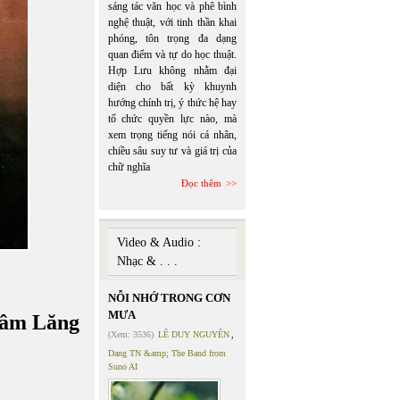
sáng tác văn học và phê bình
nghệ thuật, với tinh thần khai
phóng, tôn trọng đa dạng
quan điểm và tự do học thuật.
Hợp Lưu không nhằm đại
diện cho bất kỳ khuynh
hướng chính trị, ý thức hệ hay
tổ chức quyền lực nào, mà
xem trọng tiếng nói cá nhân,
chiều sâu suy tư và giá trị của
chữ nghĩa
Đọc thêm
Video & Audio :
Nhạc & . . .
NỖI NHỚ TRONG CƠN
MƯA
Xâm Lăng
(Xem: 3536)
LÊ DUY NGUYÊN
,
Dang TN &amp; The Band from
Suno AI