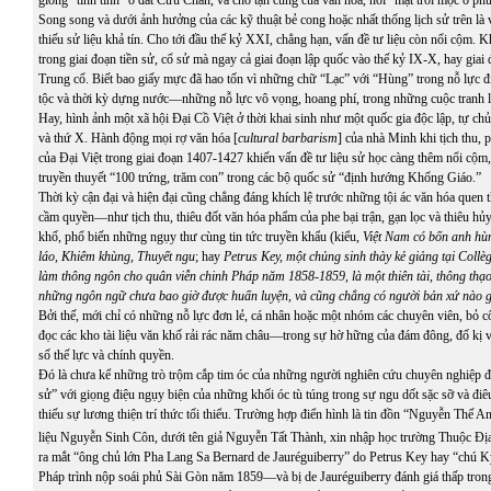
Song song và dưới ảnh hưởng của các kỹ thuật bẻ cong hoặc nhất thống lịch sử trên là v
thiếu sử liệu khả tín. Cho tới đầu thế kỷ XXI, chẳng hạn, vấn đề tư liệu còn nổi cộm. K
trong giai đoạn tiền sử, cổ sử mà ngay cả giai đoạn lập quốc vào thế kỷ IX-X, hay giai
Trung cổ. Biết bao giấy mực đã hao tốn vì những chữ “Lạc” với “Hùng” trong nỗ lực đ
tộc và thời kỳ dựng nước—những nỗ lực vô vọng, hoang phí, trong những cuộc tranh l
Hay, hình ảnh một xã hội Đại Cồ Việt ở thời khai sinh như một quốc gia độc lập, tự ch
và thứ X. Hành động mọi rợ văn hóa [
cultural barbarism
] của nhà Minh khi tịch thu, p
của Đại Việt trong giai đoạn 1407-1427 khiến vấn đề tư liệu sử học càng thêm nổi cộ
truyền thuyết “100 trứng, trăm con” trong các bộ quốc sử “định hướng Khổng Giáo.”
Thời kỳ cận đại và hiện đại cũng chẳng đáng khích lệ trước những tội ác văn hóa quen 
cầm quyền—như tịch thu, thiêu đốt văn hóa phẩm của phe bại trận, gạn lọc và thiêu hủy
khố, phổ biến những ngụy thư cùng tin tức truyền khẩu (kiểu,
Việt Nam có bốn anh hù
láo, Khiêm khùng, Thuyết ngu
; hay
Petrus Key, một chủng sinh thày kẻ giảng tại Collè
làm thông ngôn cho quân viễn chinh Pháp năm 1858-1859, là một thiên tài, thông thạo 
những ngôn ngữ chưa bao giờ được huấn luyện, và cũng chẳng có người bản xứ nào g
Bởi thế, mới chỉ có những nỗ lực đơn lẻ, cá nhân hoặc một nhóm các chuyên viên, bỏ c
đọc các kho tài liệu văn khố rải rác năm châu—trong sự hờ hững của đám đông, đố kị 
số thế lực và chính quyền.
Đó là chưa kể những trò trộm cắp tim óc của những người nghiên cứu chuyên nghiệp để 
sử” với giọng điệu ngụy biện của những khối óc tù túng trong sự ngu dốt sặc sỡ và đi
thiếu sự lương thiện trí thức tối thiểu. Trường hợp điển hình là tin đồn “Nguyễn Thế A
liệu Nguyễn Sinh Côn, dưới tên giả Nguyễn Tất Thành, xin nhập học trường Thuộc Đị
ra mắt “ông chủ lớn Pha Lang Sa Bernard de Jauréguiberry” do Petrus Key hay “chú Ký
Pháp trình nộp soái phủ Sài Gòn năm 1859—và bị de Jauréguiberry đánh giá thấp tron