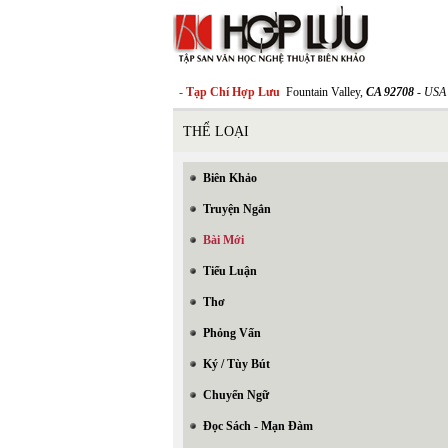
- Tạp Chí Hợp Lưu
Fountain Valley,
CA 92708
- USA
THỂ LOẠI
Biên Khảo
Truyện Ngắn
Bài Mới
Tiểu Luận
Thơ
Phỏng Vấn
Ký / Tùy Bút
Chuyển Ngữ
Đọc Sách - Mạn Đàm