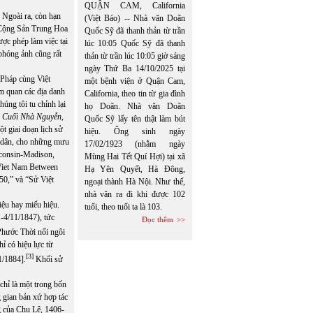
QUẬN CAM, California
 Ngoài ra, còn hạn
(Việt Báo) -- Nhà văn Doãn
g Cộng Sản Trung Hoa
Quốc Sỹ đã thanh thản từ trần
ược phép làm việc tại
lúc 10:05 Quốc Sỹ đã thanh
phóng ảnh cũng rất
thản từ trần lúc 10:05 giờ sáng
ngày Thứ Ba 14/10/2025 tại
 Pháp cùng Việt
một bệnh viện ở Quận Cam,
m quan các địa danh
California, theo tin từ gia đình
úng tôi tu chỉnh lại
họ Doãn. Nhà văn Doãn
 Cuối Nhà Nguyễn,
Quốc Sỹ lấy tên thật làm bút
ột giai đoạn lịch sử
hiệu. Ông sinh ngày
u dân, cho những mưu
17/02/1923 (nhằm ngày
sconsin-Madison,
Mùng Hai Tết Quí Hợi) tại xã
 Viet Nam Between
Hạ Yên Quyết, Hà Đông,
50,” và “Sử Việt
ngoại thành Hà Nội. Như thế,
nhà văn ra đi khi được 102
iệu hay miếu hiệu.
tuổi, theo tuổi ta là 103.
-4/11/1847), tức
Đọc thêm
hước Thời nối ngôi
ỉ có hiệu lực từ
[3]
1/1884].
Khối sử
chỉ là một trong bốn
 gian bản xứ hợp tác
 của Chu Lệ, 1406-