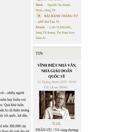
Minh
Nguyễn Thị Khánh
Minh
,
Dang TN
BÀI HÀNH THÁNG TƯ
– phổ thơ Cao Vị
Khanh
CAO VỊ KHANH
,
Dang TN &amp; The Band from
Suno AI
TIN
VĨNH BIỆT NHÀ VĂN,
NHÀ GIÁO DOÃN
QUỐC SỸ
31 Tháng Mười 2025
10:09
CH
(Xem: 8844)
ch sử—nhiều người
 buồn hay buồn vui
 vị. Quá khứ luôn
ẩn bị cải thiện tương
ệc ích quốc, lợi dân,
TCHL
hổ trên 300,000 cây
PHÂN ƯU / Vô cùng thương
t Nam đã sinh tồn tới