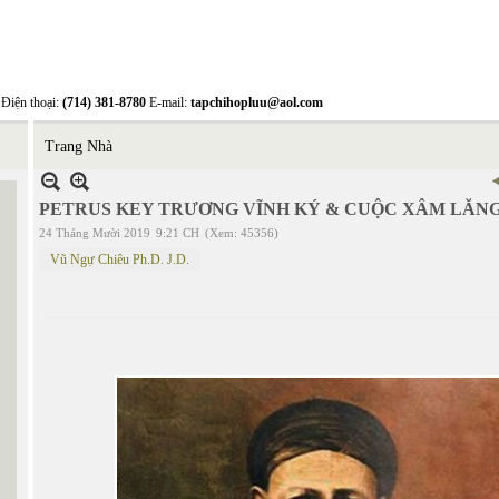
Điện thoại:
(714) 381-8780
E-mail:
tapchihopluu@aol.com
Trang Nhà
PETRUS KEY TRƯƠNG VĨNH KÝ & CUỘC XÂM LĂNG
24 Tháng Mười 2019
9:21 CH
(Xem: 45356)
Vũ Ngự Chiêu Ph.D. J.D.