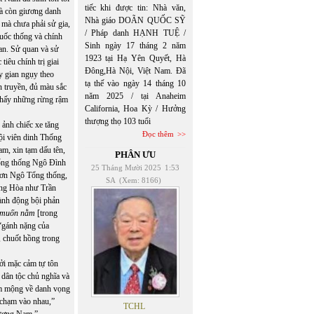
tiếc khi được tin: Nhà văn,
mà còn giương danh
Nhà giáo DOÃN QUỐC SỸ
 mà chưa phải sử gia,
/ Pháp danh HẠNH TUỆ /
uốc thống và chính
Sinh ngày 17 tháng 2 năm
ian. Sử quan và sử
1923 tại Hạ Yên Quyết, Hà
iêu chính trị giai
Đông,Hà Nội, Việt Nam. Đã
y gian ngụy theo
tạ thế vào ngày 14 tháng 10
ên truyền, đủ màu sắc
năm 2025 / tại Anaheim
 thấy những rừng rậm
California, Hoa Kỳ / Hưởng
thượng thọ 103 tuổi
 ảnh chiếc xe tăng
Đọc thêm
ội viên dinh Thống
am, xin tạm dấu tên,
PHÂN ƯU
 Tổng thống Ngô Đình
25 Tháng Mười 2025
1:53
 ơn Ngô Tổng thống,
SA
(Xem: 8166)
ộng Hòa như Trần
ành động bội phản
muốn nằm
[trong
 “gánh nặng của
 chuốt hồng trong
bởi mặc cảm tự tôn
 dân tộc chủ nghĩa và
ềm mộng về danh vọng
 chạm vào nhau,”
TCHL
hương Nam.”