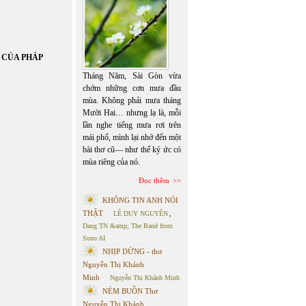
 CỦA PHÁP
Tháng Năm, Sài Gòn vừa
chớm những cơn mưa đầu
mùa. Không phải mưa tháng
Mười Hai… nhưng lạ là, mỗi
lần nghe tiếng mưa rơi trên
mái phố, mình lại nhớ đến một
bài thơ cũ— như thể ký ức có
mùa riêng của nó.
Đọc thêm
KHÔNG TIN ANH NÓI
THẬT
LÊ DUY NGUYÊN
,
Dang TN &amp; The Band from
Suno AI
NHỊP DỪNG - thơ
Nguyễn Thị Khánh
Minh
Nguyễn Thị Khánh Minh
NÉM BUỒN Thơ
Nguyễn Thị Khánh