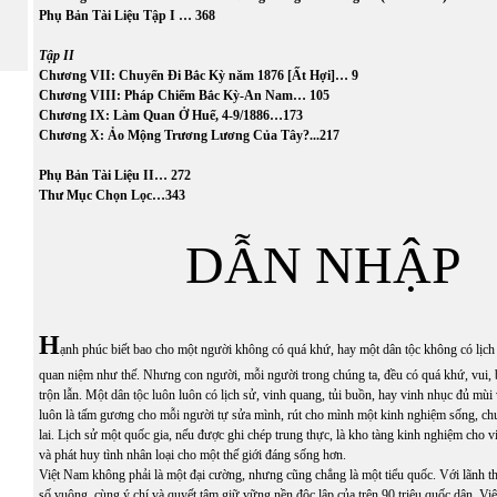
Phụ Bản Tài Liệu T
ập
I … 368
T
ập
II
Ch
ương VII: Chuyến Đi Bắc Kỳ năm 1876 [
Ất Hợi]
… 9
Ch
ương VIII: Pháp Chiếm Bắc Kỳ-An Nam… 105
Ch
ương IX: Làm Quan Ở Huế, 4-9/1886…173
Ch
ương X: Ảo Mộng Trương Lương Của Tây?...217
Phụ Bản Tài Liệu II… 272
Th
ư Mu
̣c Cho
̣n Lo
̣c…343
DẪN NHẬP
H
ạnh phúc biết bao cho một người không có quá khứ, hay một dân tộc không có lị
quan niệm như thế. Nhưng con người, mỗi người trong chúng ta, đều có quá khứ, vui,
trộn lẫn. Một dân tộc luôn luôn có lịch sử, vinh quang, tủi buồn, hay vinh nhục đủ mùi
luôn là tấm gương cho mỗi người tự sửa mình, rút cho mình một kinh nghiệm sống, chu
lai. Lịch sử một quốc gia, nếu được ghi chép trung thực, là kho tàng kinh nghiệm cho vi
và phát huy tình nhân loại cho một thế giới đáng sống hơn.
Việt Nam không phải là một đại cường, nhưng cũng chẳng là một tiểu quốc. Với lãnh t
số vuông, cùng ý chí và quyết tâm giữ vững nền độc lập của trên 90 triệu quốc dân, Việ