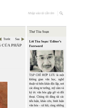
Thư Tòa Soạn
Trước
Sau
Lời Tòa Soạn / Editor’s
 CỦA PHÁP
Foreword
TẠP CHÍ HỢP LƯU là một
không gian văn học, nghệ
thuật và biên khảo độc lập, nơi
các dòng tư tưởng, mỹ cảm và
ký ức văn hóa gặp gỡ và đối
thoại. Chúng tôi đăng tải các
tiểu luận, khảo cứu, bình luận
văn hóa – xã hội, cùng những