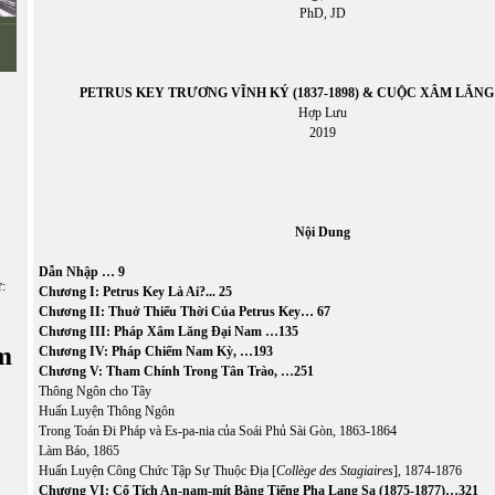
PhD, JD
PETRUS KEY TRƯƠNG VĨNH KÝ (1837-1898) & CUỘC XÂM LĂNG
Hợp Lưu
2019
Nội Dung
Dẫn Nhập … 9
ữ:
Ch
ương I: Petrus Key Là Ai?... 25
Ch
ương II: Thuở Thiếu Thời Của Petrus Key… 67
Ch
ương III: Pháp Xâm Lăng Đại Nam
…135
m
Ch
ương IV: Pháp Chiếm Nam Kỳ, …193
Ch
ương V: Tham Chính Trong Tân Trào, …251
Thông Ngôn cho Tây
Huấn Luyện Thông Ngôn
Trong Toán Đi Pháp và Es-pa-nia của Soái Phủ Sài Gòn, 1863-1864
Làm Báo, 1865
Huấn Luyện Công Chức Tập Sự Thuộc Địa [
Colle
̀ge des Stagiaires
], 1874-1876
Ch
ương VI: Cổ Tích An-nam
-mít Bằng Tiếng Pha Lang Sa (
1875-1877)…
321