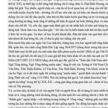
thế kỷ XXI, tự thiết lập vị thế riêng biệt không chỉ ở vùng châu Á-Thái Bình Dương, 
khắp thế giới. Tuy nhiên, người chép sử—đại đa số là sử quan hay sử công của chế độ,
với huấn luyện chuyên biệt—thường chỉ nỗ lực uốn nắn các sử kiện vào khuôn thước q
thống của các chế độ cầm quyền, như thứ tài liệu huấn luyện giai tầng cai trị và trung g
công thường im lặng, hoặc tảng lờ những dữ kiện đi ngược lại hoặc không phục vụ mục t
đoạn của chế độ. Và, nếu cần, ngạo mạn đánh giá các tác nhân lịch sử như anh hùng ha
đúng luật “được làm vua, thua làm giặc.” Sử văn còn bị biến thành một thứ tài liệu tuy
ý thức hệ và tôn giáo. Sự thực sử học bị phủ khuất dần. Hậu thế nhìn vào quá khứ chỉ
nhá nhem đủ loại bóng tối, cây cổ thụ bị giây leo chằng chịt vây phủ.
Bốn mươi bốn năm sau ngày Sài Gòn thất thủ, chẳng hạn, còn bao người biết rằng hình
Bắc quân húc vào cánh cổng Dinh Độc Lập sáng 30/4/1975 (đang được trưng bày tại n
Nhất hiện nay) là kết quả của một màn đạo diễn phim tuyên truyền? (Một sử gia Việt N
đã cho tác giả biết chi tiết này) Có soạn giả kết thúc biên khảo về cái chết của anh em
Diệm (28/7/1897-2/11/1963) bằng cách kêu gọi độc giả hô to “Toàn dân Việt Nam nhớ
Ngô Tổng thống, Ngô Tổng thống muôn năm;” tảng lờ việc các Tướng tá Việt Nam C
Văn Đôn, Trần Thiện Khiêm, Lê Văn Kim, Tôn Thất Đính, Dương Văn Minh, trước h
của họ Ngô, và vì đã chán ngấy lời xướng tụng “muôn năm,” quyết định sửa lại thành “
lòng Thiết vận xa]” sáng 2/11/1963. Nói chi những thứ gọi là “sứ mệnh khai hóa” hay
người da trắng” trong thế kỷ XIX-XX—cùng giai tầng trung gian bản xứ—được tô lục,
văn sử Tây phương.
Và, xa hơn nữa, là khối cổ sử của người Việt và người Hoa, đã và đang bị xách nhiễu 
hoặc tự ti, cùng những vách đá dựng đứng, tối tăm lạnh lẽo của những nhà tù ý thức hệ
“thánh giáo” ngoại nhập—với những hoang tưởng về “rồng vàng,” những giấc mơ đi
tương lai, hay những lời sỉ nhục nặng nề như giống người “lúc đứng hai ngón chân cái
giống “tinh tinh” ở đất Cửu Chân, và chỗ tận cùng của văn hóa, nơi “mặt trời mọc ở p