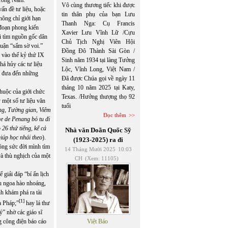
Vô cùng thương tiếc khi được
ấn đề tư liệu, hoặc
tin thân phụ của bạn Lưu
hông chỉ giới hạn
Thanh Nga: Cụ Francis
 đoạn phong kiến
Xavier Lưu Vĩnh Lữ /Cựu
i tìm nguồn gốc dân
Chủ Tịch Nghị Viên Hội
uận “sẩm sờ voi.”
Đồng Đô Thành Sài Gòn /
ủ vào thế kỷ thứ IX
Sinh năm 1934 tại làng Tưởng
há hủy các tư liệu
Lộc, Vĩnh Long, Việt Nam /
m, đưa đến những
Đã được Chúa gọi về ngày 11
tháng 10 năm 2025 tại Katy,
thuộc của giới chức
Texas. /Hưởng thượng thọ 92
 một số tư liệu văn
tuổi
ng, Tường gian, Viêm
Đọc thêm
ge de Penang bỏ tu đi
26 thứ tiếng, kể cả
Nhà văn Doãn Quốc Sỹ
iúp học nhái theo
).
(1923-2025) ra đi
ông sức đời mình tìm
14 Tháng Mười 2025
10:03
và thù nghịch của một
CH
(Xem: 11105)
giải đáp “bí ẩn lịch
êu ngoa hào nhoáng,
nh khám phá ra tài
[1]
a Pháp;”
hay lá thư
” nhờ các giáo sĩ
g công điện báo cáo
Việt Báo