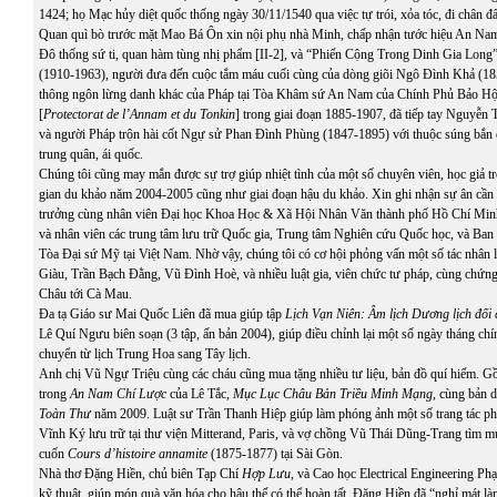
1424; họ Mạc hủy diệt quốc thống ngày 30/11/1540 qua việc tự trói, xỏa tóc, đi chân 
Quan quì bò trước mặt Mao Bá Ôn xin nội phụ nhà Minh, chấp nhận tước hiệu An Na
Đô thống sứ ti, quan hàm tùng nhị phẩm [II-2], và “Phiến Cộng Trong Dinh Gia Lon
(1910-1963), người đưa đến cuộc tắm máu cuối cùng của dòng giõi Ngô Đình Khả (
thông ngôn lừng danh khác của Pháp tại Tòa Khâm sứ An Nam của Chính Phủ Bảo 
[
Protectorat de l’Annam et du Tonkin
] trong giai đoạn 1885-1907, đã tiếp tay Nguyễn
và người Pháp trộn hài cốt Ngự sử Phan Đình Phùng (1847-1895) với thuộc súng bắn đi
trung quân, ái quốc.
Chúng tôi cũng may mắn được sự trợ giúp nhiệt tình của một số chuyên viên, học giả t
gian du khảo năm 2004-2005 cũng như giai đoạn hậu du khảo. Xin ghi nhận sự ân cần 
trưởng cùng nhân viên Đại học Khoa Học & Xã Hội Nhân Văn thành phố Hồ Chí Minh
và nhân viên các trung tâm lưu trữ Quốc gia, Trung tâm Nghiên cứu Quốc học, và Ban
Tòa Đại sứ Mỹ tại Việt Nam. Nhờ vậy, chúng tôi có cơ hội phỏng vấn một số tác nhân 
Giàu, Trần Bạch Đằng, Vũ Đình Hoè, và nhiều luật gia, viên chức tư pháp, cùng chứng
Châu tới Cà Mau.
Đa tạ Giáo sư Mai Quốc Liên đã mua giúp tập
Lịch Vạn Niên: Âm lịch Dương lịch đối
Lê Quí Ngưu biên soạn (3 tập, ấn bản 2004), giúp điều chỉnh lại một số ngày tháng chí
chuyển từ lịch Trung Hoa sang Tây lịch.
Anh chị Vũ Ngự Triệu cùng các cháu cũng mua tặng nhiều tư liệu, bản đồ quí hiếm. G
trong
An Nam Chí Lược
của Lê Tắc,
Mục Lục Châu Bản Triều Minh Mạng,
cùng bản 
Toàn Thư
năm 2009. Luật sư Trần Thanh Hiệp giúp làm phóng ảnh một số trang tác p
Vĩnh Ký lưu trữ tại thư viện Mitterand, Paris, và vợ chồng Vũ Thái Dũng-Trang tìm mu
cuốn
Cours d’histoire annamite
(1875-1877) tại Sài Gòn.
Nhà thơ Đặng Hiền, chủ biên Tạp Chí
Hợp Lưu
, và Cao học Electrical Engineering P
kỹ thuật, giúp món quà văn hóa cho hậu thế có thể hoàn tất. Đặng Hiền đã “nghỉ mát là