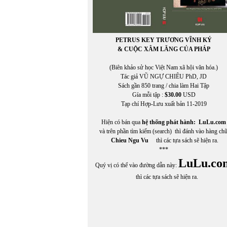
PETRUS KEY TRƯƠNG VĨNH KÝ
& CUỘC XÂM LĂNG CỦA PHÁP
(Biên khảo sử học Việt Nam xã hội văn hóa.)
Tác giả VŨ NGỰ CHIÊU PhD, JD
Sách gần 850 trang / chia làm Hai Tập
Gía mỗi tập :
$30.00
USD
Tạp chí Hợp-Lưu xuất bản 11-2019
Hiện có bán qua
hệ thống phát hành:
LuLu.com
và trên phần tìm kiếm (search) thì đánh vào hàng ch
Chieu Ngu Vu
thì các tựa sách sẽ hiện ra.
***
LuLu.co
Quý vị có thể vào đường dẫn này:
thì các tựa sách sẽ hiện ra.